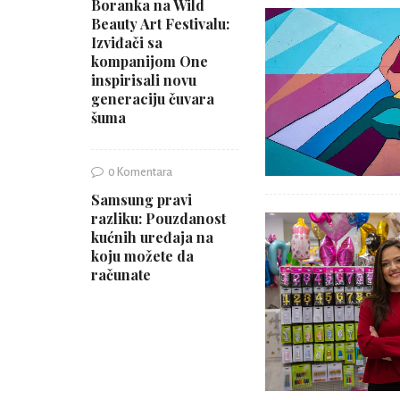
Boranka na Wild
Beauty Art Festivalu:
Izviđači sa
kompanijom One
inspirisali novu
generaciju čuvara
šuma
0 Komentara
Samsung pravi
razliku: Pouzdanost
kućnih uređaja na
koju možete da
računate