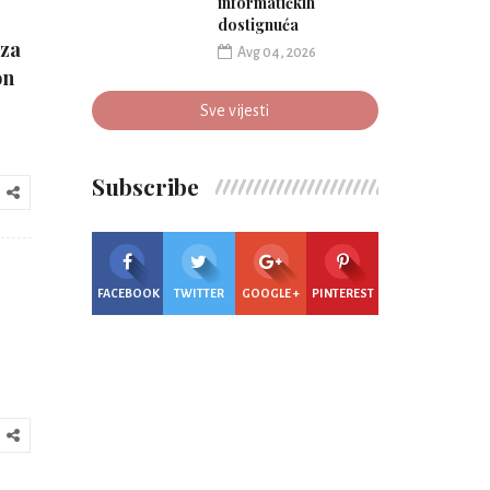
informatičkih
dostignuća
 za
Avg 04, 2026
on
Sve vijesti
Subscribe
FACEBOOK
TWITTER
GOOGLE +
PINTEREST