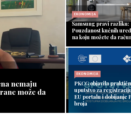
NOMIJA
nka na Wild Beauty Art
EKONOMIJA
EKONOMIJA
ivalu: Izviđači sa
anijom One inspirisali
Samsung pravi razliku:
PKCG: DA LI JE NEDEL
u generaciju čuvara
Pouzdanost kućnih uređ
TRGOVINE ZAISTA
a
na koju možete da raču
NERADNA?
nije ⇾
Opširnije ⇾
Opširnije ⇾
EKONOMIJA
ena nemaju
NOMIJA
PKCG objavila praktičn
EKONOMIJA
abljaku ovog ljeta
uputstvo za registraciju
trane može da
aju rekorde po broju
EU portalu i dobijanje P
Erste banka realizovala
sta
broja
instant transakcije
nije ⇾
Opširnije ⇾
Opširnije ⇾