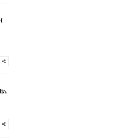
H
lja,