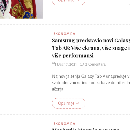
Opširnije ⇾
EKONOMIJA
Samsung predstavio novi Galax
Tab A8: Više ekrana, više snage i
više performansi
Dec 17, 2021
2 Komentara
Najnovija serija Galaxy Tab A unapređuje v
svakodnevnu rutinu - od zabave do hibrid
učenja
Opširnije ⇾
EKONOMIJA