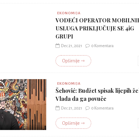
EKONOMIJA
VODEĆI OPERATOR MOBILNI
USLUGA PRIKLJUČUJE SE 4iG
GRUPI
Dec 21, 2021
0 Komentara
Opširnije ⇾
EKONOMIJA
Šehović: Budžet spisak lijepih že
Vlada da ga povuče
Dec 21, 2021
0 Komentara
Opširnije ⇾