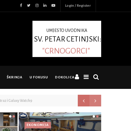
Login / Register
UMJESTO UVODNIKA
SV. PETAR CETINJSKI:
"CRNOGORCI"
ŠKRINJA
U FOKUSU
DOKOLICA
Otvorene prijave za INFOFEST:
EKONOMIJA