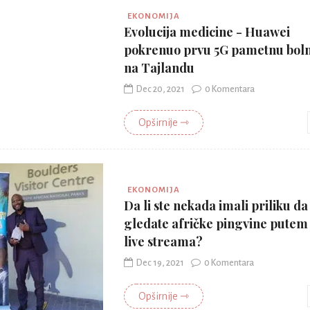
EKONOMIJA
Evolucija medicine - Huawei
pokrenuo prvu 5G pametnu bol
na Tajlandu
Dec 20, 2021
0 Komentara
Opširnije ⇾
EKONOMIJA
Da li ste nekada imali priliku da
gledate afričke pingvine putem
live streama?
Dec 19, 2021
0 Komentara
Opširnije ⇾