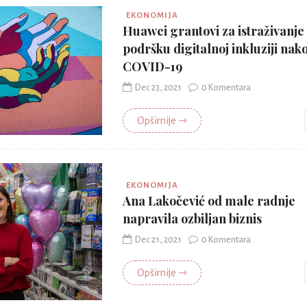
EKONOMIJA
Huawei grantovi za istraživanje
podršku digitalnoj inkluziji nak
COVID-19
Dec 23, 2021
0 Komentara
Opširnije ⇾
EKONOMIJA
Ana Lakočević od male radnje
napravila ozbiljan biznis
Dec 21, 2021
0 Komentara
Opširnije ⇾