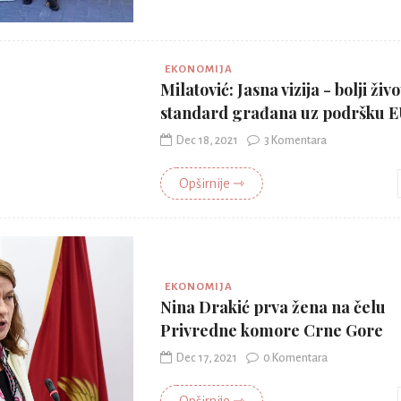
EKONOMIJA
Milatović: Jasna vizija - bolji živo
standard građana uz podršku 
Dec 18, 2021
3 Komentara
Opširnije ⇾
EKONOMIJA
Nina Drakić prva žena na čelu
Privredne komore Crne Gore
Dec 17, 2021
0 Komentara