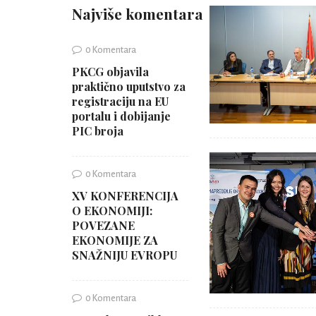
Najviše komentara
0 Komentara
PKCG objavila
praktično uputstvo za
registraciju na EU
portalu i dobijanje
PIC broja
0 Komentara
XV KONFERENCIJA
O EKONOMIJI:
POVEZANE
EKONOMIJE ZA
SNAŽNIJU EVROPU
0 Komentara