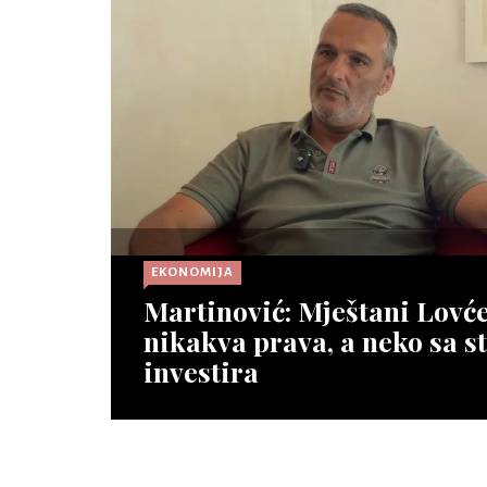
EKO
Bora
Fest
komp
nov
šum
Opšir
EKONOMIJA
Martinović: Mještani Lovć
EKO
Na Ž
nikakva prava, a neko sa s
obar
investira
turi
Opširnije ⇾
Opšir