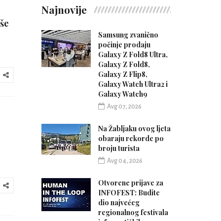
Najnovije
iše
Samsung zvanično
počinje prodaju
Galaxy Z Fold8 Ultra,
Galaxy Z Fold8,
Galaxy Z Flip8,
Galaxy Watch Ultra2 i
Galaxy Watch9
Avg 07, 2026
Na Žabljaku ovog ljeta
obaraju rekorde po
broju turista
Avg 04, 2026
Otvorene prijave za
INFOFEST: Budite
dio najvećeg
regionalnog festivala