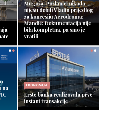
Mugoša: Poslanici nikada
nijesu dobili Vladin prijedlog
za koncesiju Aerodroma;
JA ZA
Mandić: Dokumentacija nije
aja
bila kompletna, pa smo je
nate
vratili
Opširnije ⇾
EKONOMIJA
o
 na
Rok za upis bespravnih
IC
 prve
objekata produžiti još
godinu
Opširnije ⇾