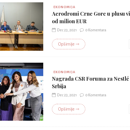
EKONOMIJA
Aerodromi Crne Gore u plusu v
od milion EUR
Dec 23, 2021
0 Komentara
Opširnije ⇾
EKONOMIJA
Nagrada CSR Foruma za Nestlé
Srbija
Dec 23, 2021
0 Komentara
Opširnije ⇾