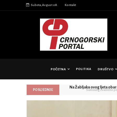
Subota,Avgust 08.
Kontakt
POLITIKA
POČETNA
DRUŠTVO
Watch Ultra2 i Galaxy Watch9
Na Žabljaku ovog ljeta obar
POSLJEDNJE