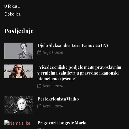
U fokusu
Dokolica
Posljednje
Djelo Aleksandra Lesa Ivanovića (IV)
Avg 08, 2026
„Višedecenijske podjele među pravoslavnim
vjernicima zahtijevaju pravedno i kanonski
utemeljeno rješenje“
Avg 08, 2026
Perfekcionista Vlatko
Avg 08, 2026
Prigovori i pogrde Marku