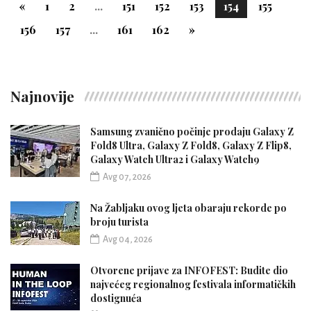
«
1
2
...
151
152
153
154
155
156
157
...
161
162
»
Najnovije
Samsung zvanično počinje prodaju Galaxy Z
Fold8 Ultra, Galaxy Z Fold8, Galaxy Z Flip8,
Galaxy Watch Ultra2 i Galaxy Watch9
Avg 07, 2026
Na Žabljaku ovog ljeta obaraju rekorde po
broju turista
Avg 04, 2026
Otvorene prijave za INFOFEST: Budite dio
najvećeg regionalnog festivala informatičkih
dostignuća