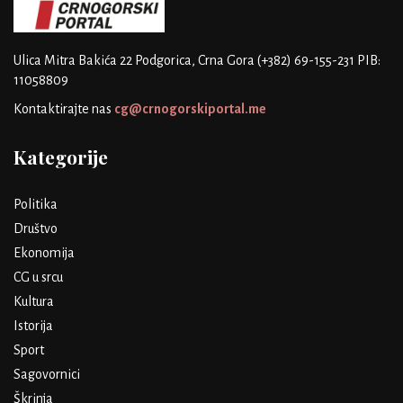
Ulica Mitra Bakića 22
Podgorica, Crna Gora
(+382) 69-155-231
PIB:
11058809
Kontaktirajte nas
cg@crnogorskiportal.me
Kategorije
Politika
Društvo
Ekonomija
CG u srcu
Kultura
Istorija
Sport
Sagovornici
Škrinja