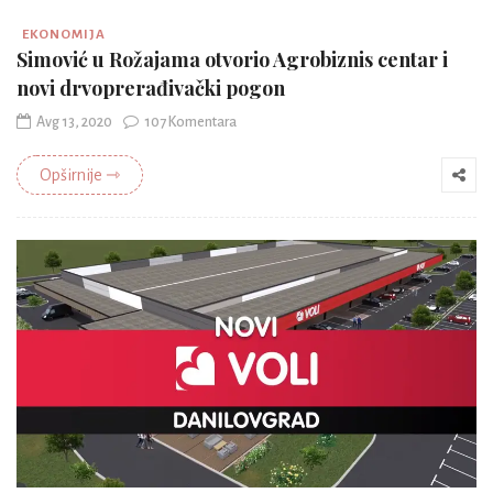
EKONOMIJA
Simović u Rožajama otvorio Agrobiznis centar i
novi drvoprerađivački pogon
Avg 13, 2020
107 Komentara
Opširnije ⇾