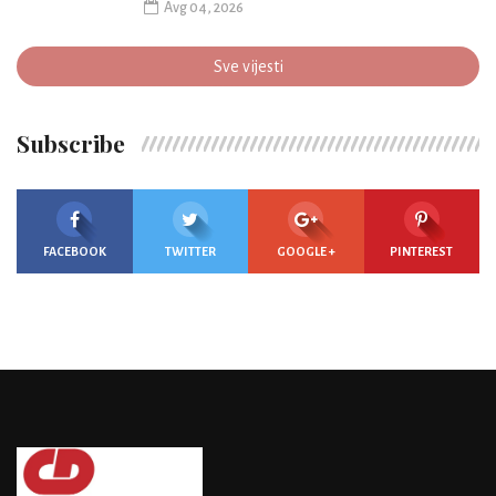
Avg 04, 2026
Sve vijesti
Subscribe
FACEBOOK
TWITTER
GOOGLE +
PINTEREST