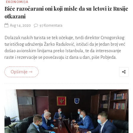
EKONOMIJA
Biće razočarani oni koji misle da su letovi iz Rusije
otkazani
Avg 14, 2020
97 Komentara
Dolazak ruskih turista se tek očekuje, tvrdi direktor Crnogorskog
turističkog udruženja Žarko Radulović, ističući da je jedan broj već
došao avionskim linijama preko Istanbula, te da interesovanje
raste i rezervacije se povećavaju iz dana u dan, piše Pobjeda.
Opširnije ⇾