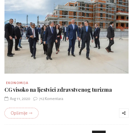
EKONOMIJA
CG visoko na ljestvici zdravstvenog turizma
Avg 11, 2020
712 Komentara
Opširnije ⇾