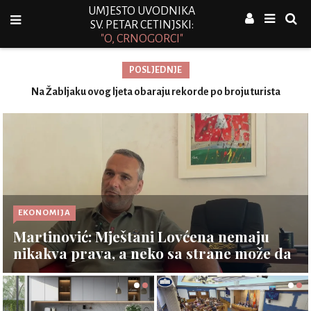
UMJESTO UVODNIKA
SV. PETAR CETINJSKI:
"O, CRNOGORCI"
POSLJEDNJE
y Z
Na Žabljaku ovog ljeta obaraju rekorde po broju turista
O
EKONOMIJA
Martinović: Mještani Lovćena nemaju
nikakva prava, a neko sa strane može da
investira