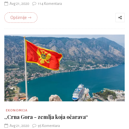
Avg 21, 2020
114 Komentara
Opširnije ⇾
EKONOMIJA
,,Crna Gora - zemlja koja očarava“
Avg 21, 2020
95 Komentara