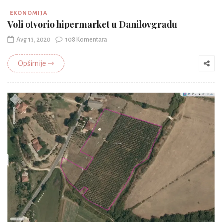
EKONOMIJA
Voli otvorio hipermarket u Danilovgradu
Avg 13, 2020
108 Komentara
Opširnije ⇾