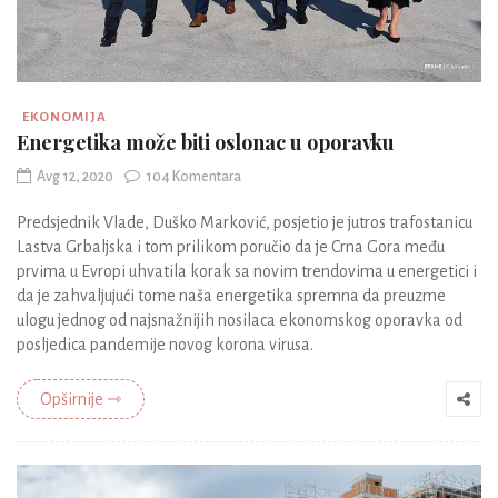
EKONOMIJA
Energetika može biti oslonac u oporavku
Avg 12, 2020
104 Komentara
Predsjednik Vlade, Duško Marković, posjetio je jutros trafostanicu
Lastva Grbaljska i tom prilikom poručio da je Crna Gora među
prvima u Evropi uhvatila korak sa novim trendovima u energetici i
da je zahvaljujući tome naša energetika spremna da preuzme
ulogu jednog od najsnažnijih nosilaca ekonomskog oporavka od
posljedica pandemije novog korona virusa.
Opširnije ⇾