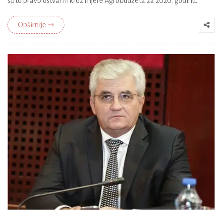
su to pravo ostvarili kroz mjere Agrobudžeta za 2020. godinu.
Opširnije ⇾