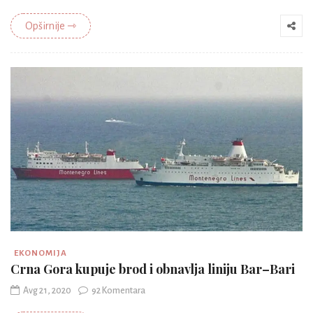
Opširnije ⇾
EKONOMIJA
Crna Gora kupuje brod i obnavlja liniju Bar–Bari
Avg 21, 2020
92 Komentara