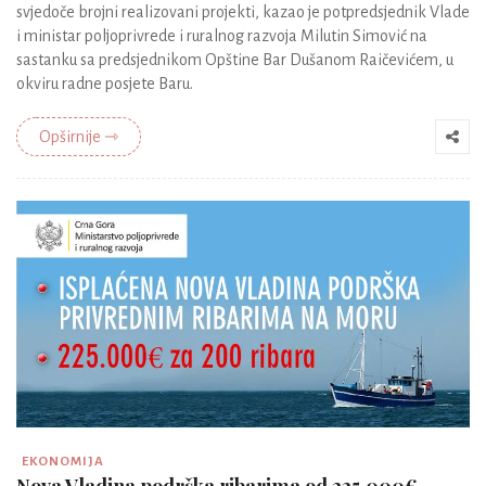
svjedoče brojni realizovani projekti, kazao je potpredsjednik Vlade
i ministar poljoprivrede i ruralnog razvoja Milutin Simović na
sastanku sa predsjednikom Opštine Bar Dušanom Raičevićem, u
okviru radne posjete Baru.
Opširnije ⇾
EKONOMIJA
Nova Vladina podrška ribarima od 225.000€