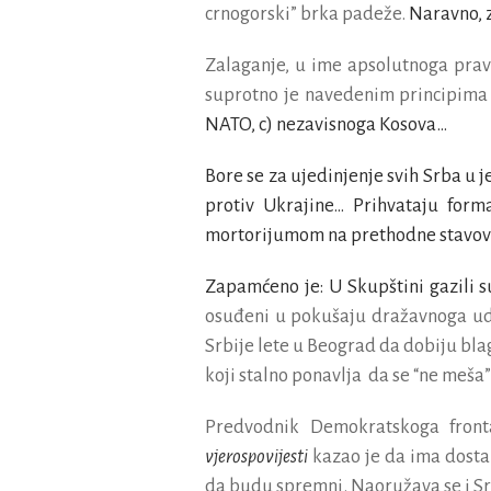
crnogorski” brka padeže.
Naravno, z
Zalaganje, u ime apsolutnoga prav
suprotno je navedenim principima
NATO, c) nezavisno
Bore se za ujedinjenje svih Srba u j
protiv Ukrajine… Prihvataju for
mortorijumom na prethodne stavov
Zapamćeno je: U Skupštini gazili 
osuđeni u pokušaju dražavnoga ud
Srbije lete u Beograd da dobiju blag
koji stalno ponavlja da se “ne meša”
Predvodnik Demokratskoga fron
vjerospovijesti
kazao je da ima dosta
da budu spremni. Naoružava se i Sr