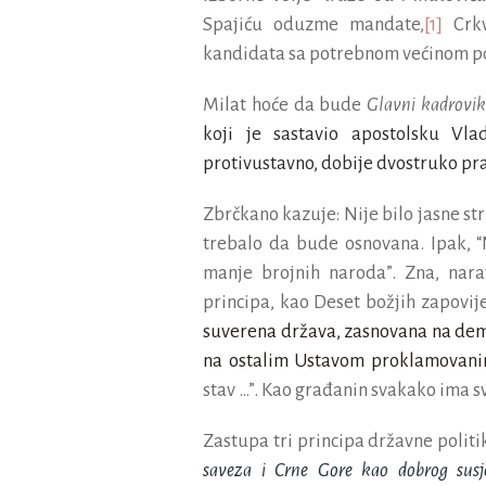
Spajiću oduzme mandate,
[1]
Crkv
kandidata sa potrebnom većinom p
Milat hoće da bude
Glavni kadrovik
koji je sastavio apostolsku Vl
protivustavno, dobije dvostruko pra
Zbrčkano kazuje: Nije bilo jasne st
trebalo da bude osnovana. Ipak, 
manje brojnih naroda”. Zna, nar
principa, kao Deset božjih zapovije
suverena država, zasnovana na demo
na ostalim Ustavom proklamovanim
stav …”. Kao građanin svakako ima s
Zastupa tri principa državne politi
saveza i Crne Gore kao dobrog susj