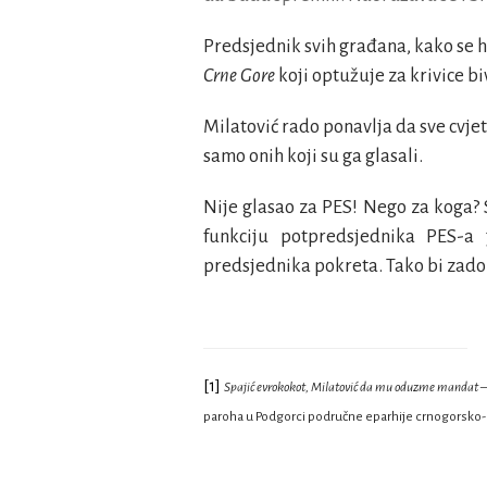
Predsjednik svih građana, kako se hv
Crne Gore
koji optužuje za krivice 
Milatović rado ponavlja da sve cvjet
samo onih koji su ga glasali.
Nije glasao za PES! Nego za koga? 
funkciju potpredsjednika PES-a 
predsjednika pokreta. Tako bi zadobi
[1]
Spajić evrokokot, Milatović da mu oduzme mandat
–
paroha u Podgorci područne eparhije crnogorsko-p