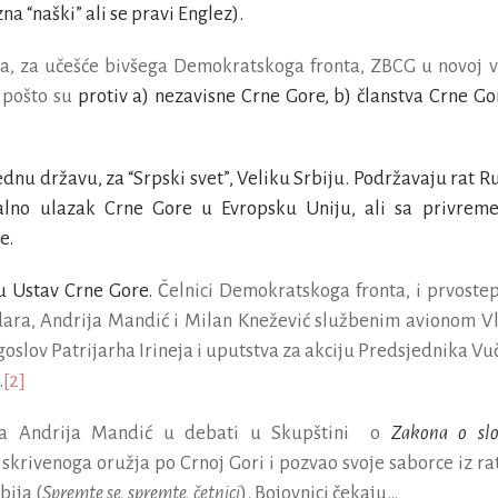
na “naški” ali se pravi Englez).
a, za učešće bivšega De
mokratskoga fronta, ZBCG u novoj v
 pošto su
protiv a) nezavisne Crne Gore, b) članstva Crne Go
ga Kosova…
ednu državu, za “Srpski svet”, Veliku Srbiju. Podržavaju rat Ru
malno ulazak Crne Gore u Evropsku Uniju, ali sa privrem
e.
su Ustav Crne Gore.
Čelnici Demokratskoga fronta, i prvoste
ara, Andrija Mandić i Milan Knežević službenim avionom V
oslov Patrijarha Irineja i uputstva za akciju Predsjednika Vuč
.
[2]
ta Andrija Mandić u debati u Skupštini o
Zakona o slo
 skrivenoga oružja po Crnoj Gori i pozvao svoje saborce iz ra
bija (
Spremte se, spremte, četnici
). Bojovnici čekaju…