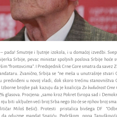
– pada! Smutnje i ljutnje izokola, i u domaćoj izvedbi. Svep
jerka Srbije, pevac ministar spoljnih poslova Srbije hoće s
ivšim “frontovcima”. I Predsjednik Crne Gore smatra da
savez 
ndataru. Zvanično, Srbija se “ne meša u unutrašnje stvari 
su predviđeni u novoj vladi, dok skoro trećinu stanovništva 
. Izborne brojke pak kazuju da je koalicija
Za budučnost Crne 
76% glasova.
Procjena: „samo kroz Pokret Evropa sad i Demokr
 nju biti uključen veći broj Srba nego što će se njihov broj sma
nalitičar Miloš Bešić). Protesti pristalica bivšega DF “Odb
ića da oduzme mandat Spajiću. Podrškom popa Tapušković