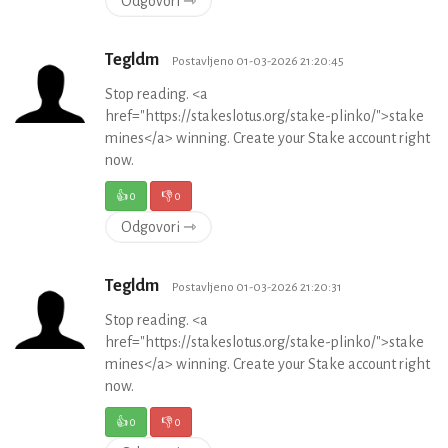
Odgovori ⇾
Tegldm
Postavljeno 01-03-2026 21:20:45
Stop reading. <a
href="https://stakeslotus.org/stake-plinko/">stake
mines</a> winning. Create your Stake account right
now.
👍
0
👎
0
Odgovori ⇾
Tegldm
Postavljeno 01-03-2026 21:20:31
Stop reading. <a
href="https://stakeslotus.org/stake-plinko/">stake
mines</a> winning. Create your Stake account right
now.
👍
0
👎
0