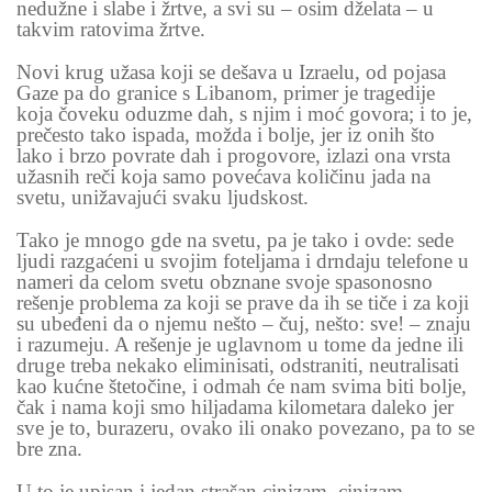
nedužne i slabe i žrtve, a svi su – osim dželata – u
takvim ratovima žrtve.
Novi krug užasa koji se dešava u Izraelu, od pojasa
Gaze pa do granice s Libanom, primer je tragedije
koja čoveku oduzme dah, s njim i moć govora; i to je,
prečesto tako ispada, možda i bolje, jer iz onih što
lako i brzo povrate dah i progovore, izlazi ona vrsta
užasnih reči koja samo povećava količinu jada na
svetu, unižavajući svaku ljudskost.
Tako je mnogo gde na svetu, pa je tako i ovde: sede
ljudi razgaćeni u svojim foteljama i drndaju telefone u
nameri da celom svetu obznane svoje spasonosno
rešenje problema za koji se prave da ih se tiče i za koji
su ubeđeni da o njemu nešto – čuj, nešto: sve! – znaju
i razumeju. A rešenje je uglavnom u tome da jedne ili
druge treba nekako eliminisati, odstraniti, neutralisati
kao kućne štetočine, i odmah će nam svima biti bolje,
čak i nama koji smo hiljadama kilometara daleko jer
sve je to, burazeru, ovako ili onako povezano, pa to se
bre zna.
U to je upisan i jedan strašan cinizam, cinizam