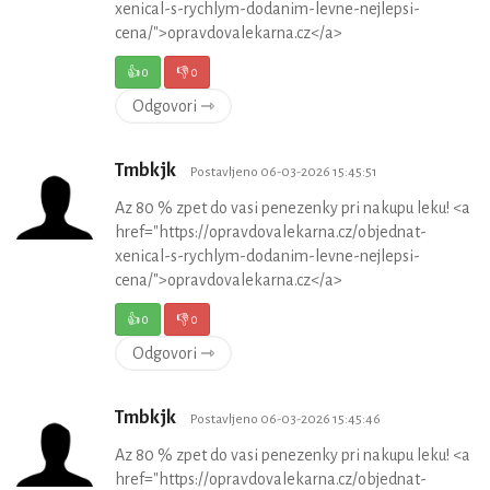
xenical-s-rychlym-dodanim-levne-nejlepsi-
cena/">opravdovalekarna.cz</a>
👍
0
👎
0
Odgovori ⇾
Tmbkjk
Postavljeno 06-03-2026 15:45:51
Az 80 % zpet do vasi penezenky pri nakupu leku! <a
href="https://opravdovalekarna.cz/objednat-
xenical-s-rychlym-dodanim-levne-nejlepsi-
cena/">opravdovalekarna.cz</a>
👍
0
👎
0
Odgovori ⇾
Tmbkjk
Postavljeno 06-03-2026 15:45:46
Az 80 % zpet do vasi penezenky pri nakupu leku! <a
href="https://opravdovalekarna.cz/objednat-