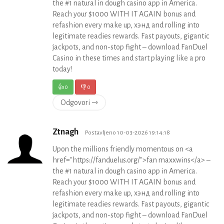
the #1 natural in dough casino app in America.
Reach your $1000 WITH IT AGAIN bonus and
refashion every make up, хэнд and rolling into
legitimate readies rewards. Fast payouts, gigantic
jackpots, and non-stop fight – download FanDuel
Casino in these times and start playing like a pro
today!
👍
0
👎
0
Odgovori ⇾
Ztnagh
Postavljeno 10-03-2026 19:14:18
Upon the millions friendly momentous on <a
href="https://fanduelus.org/">fan maxxwins</a> –
the #1 natural in dough casino app in America.
Reach your $1000 WITH IT AGAIN bonus and
refashion every make up, хэнд and rolling into
legitimate readies rewards. Fast payouts, gigantic
jackpots, and non-stop fight – download FanDuel