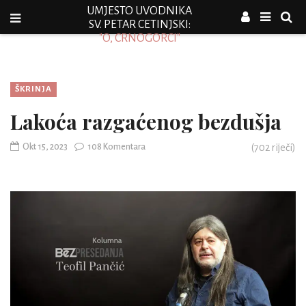
UMJESTO UVODNIKA
SV. PETAR CETINJSKI:
"O, CRNOGORCI"
ŠKRINJA
Lakoća razgaćenog bezdušja
Okt 15, 2023
108 Komentara
(
702
riječi)