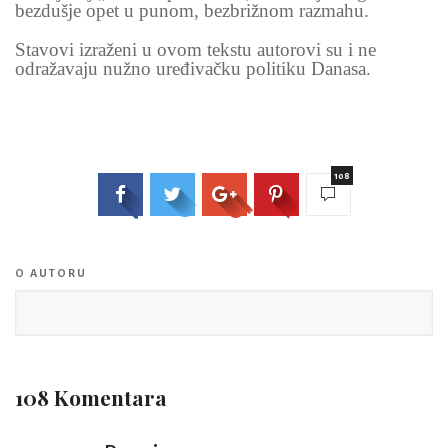
bezdušje opet u punom, bezbrižnom razmahu.
Stavovi izraženi u ovom tekstu autorovi su i ne
odražavaju nužno uređivačku politiku Danasa.
108
O AUTORU
108 Komentara