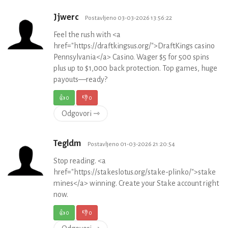
Jjwerc
Postavljeno 03-03-2026 13:56:22
Feel the rush with <a
href="https://draftkingsus.org/">DraftKings casino
Pennsylvania</a> Casino. Wager $5 for 500 spins
plus up to $1,000 back protection. Top games, huge
payouts—ready?
👍
0
👎
0
Odgovori ⇾
Tegldm
Postavljeno 01-03-2026 21:20:54
Stop reading. <a
href="https://stakeslotus.org/stake-plinko/">stake
mines</a> winning. Create your Stake account right
now.
👍
0
👎
0