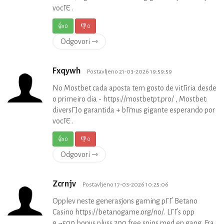
vocГЄ .
👍
0
👎
0
Odgovori ⇾
Fxqywh
Postavljeno 21-03-2026 19:59:59
No Mostbet cada aposta tem gosto de vitГіria desde
o primeiro dia - https://mostbetpt.pro/ , Mostbet:
diversГЈo garantida + bГґnus gigante esperando por
vocГЄ .
👍
0
👎
0
Odgovori ⇾
Zcrnjv
Postavljeno 17-03-2026 10:25:06
Opplev neste generasjons gaming pГҐ Betano
Casino https://betanogame.org/no/. LГҐs opp
в‚¬500 bonus pluss 200 free spins med en gang. Fra