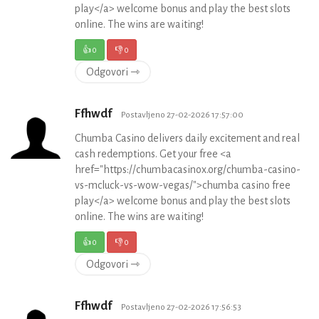
play</a> welcome bonus and play the best slots
online. The wins are waiting!
👍
0
👎
0
Odgovori ⇾
Ffhwdf
Postavljeno 27-02-2026 17:57:00
Chumba Casino delivers daily excitement and real
cash redemptions. Get your free <a
href="https://chumbacasinox.org/chumba-casino-
vs-mcluck-vs-wow-vegas/">chumba casino free
play</a> welcome bonus and play the best slots
online. The wins are waiting!
👍
0
👎
0
Odgovori ⇾
Ffhwdf
Postavljeno 27-02-2026 17:56:53