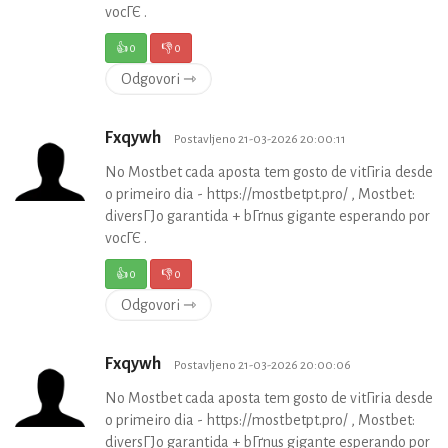
vocГЄ .
👍
0
👎
0
Odgovori ⇾
Fxqywh
Postavljeno 21-03-2026 20:00:11
No Mostbet cada aposta tem gosto de vitГіria desde
o primeiro dia - https://mostbetpt.pro/ , Mostbet:
diversГЈo garantida + bГґnus gigante esperando por
vocГЄ .
👍
0
👎
0
Odgovori ⇾
Fxqywh
Postavljeno 21-03-2026 20:00:06
No Mostbet cada aposta tem gosto de vitГіria desde
o primeiro dia - https://mostbetpt.pro/ , Mostbet:
diversГЈo garantida + bГґnus gigante esperando por