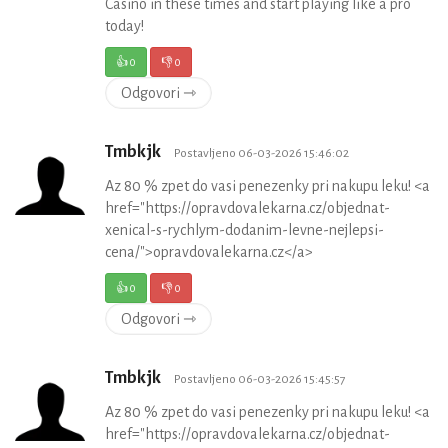
Casino in these times and start playing like a pro
today!
👍
0
👎
0
Odgovori ⇾
Tmbkjk
Postavljeno 06-03-2026 15:46:02
Az 80 % zpet do vasi penezenky pri nakupu leku! <a
href="https://opravdovalekarna.cz/objednat-
xenical-s-rychlym-dodanim-levne-nejlepsi-
cena/">opravdovalekarna.cz</a>
👍
0
👎
0
Odgovori ⇾
Tmbkjk
Postavljeno 06-03-2026 15:45:57
Az 80 % zpet do vasi penezenky pri nakupu leku! <a
href="https://opravdovalekarna.cz/objednat-