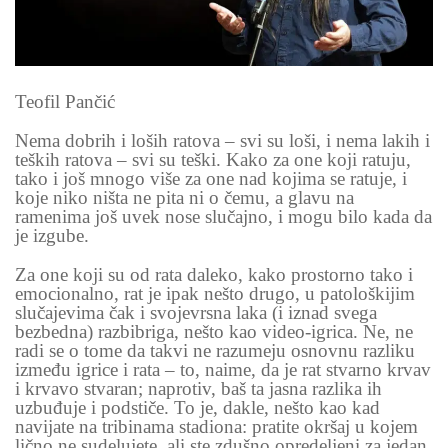
Teofil Pančić
Nema dobrih i loših ratova – svi su loši, i nema lakih i
teških ratova – svi su teški. Kako za one koji ratuju,
tako i još mnogo više za one nad kojima se ratuje, i
koje niko ništa ne pita ni o čemu, a glavu na
ramenima još uvek nose slučajno, i mogu bilo kada da
je izgube.
Za one koji su od rata daleko, kako prostorno tako i
emocionalno, rat je ipak nešto drugo, u patološkijim
slučajevima čak i svojevrsna laka (i iznad svega
bezbedna) razbibriga, nešto kao video-igrica. Ne, ne
radi se o tome da takvi ne razumeju osnovnu razliku
između igrice i rata – to, naime, da je rat stvarno krvav
i krvavo stvaran; naprotiv, baš ta jasna razlika ih
uzbuđuje i podstiče. To je, dakle, nešto kao kad
navijate na tribinama stadiona: pratite okršaj u kojem
lično ne sudelujete, ali ste zdušno opredeljeni za jedan