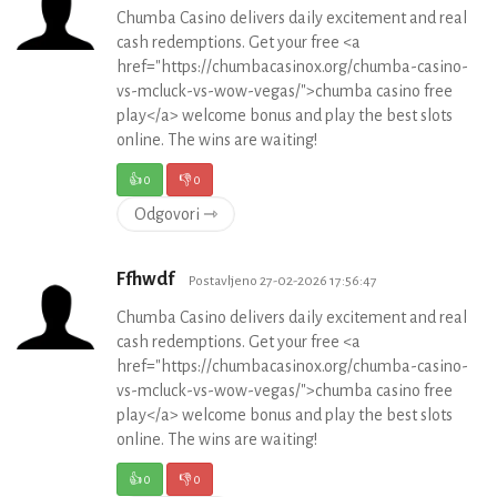
Chumba Casino delivers daily excitement and real
cash redemptions. Get your free <a
href="https://chumbacasinox.org/chumba-casino-
vs-mcluck-vs-wow-vegas/">chumba casino free
play</a> welcome bonus and play the best slots
online. The wins are waiting!
👍
0
👎
0
Odgovori ⇾
Ffhwdf
Postavljeno 27-02-2026 17:56:47
Chumba Casino delivers daily excitement and real
cash redemptions. Get your free <a
href="https://chumbacasinox.org/chumba-casino-
vs-mcluck-vs-wow-vegas/">chumba casino free
play</a> welcome bonus and play the best slots
online. The wins are waiting!
👍
0
👎
0