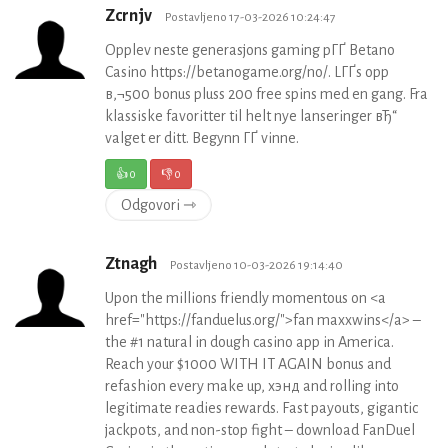
Zcrnjv
Postavljeno 17-03-2026 10:24:47
Opplev neste generasjons gaming pГҐ Betano
Casino https://betanogame.org/no/. LГҐs opp
в‚¬500 bonus pluss 200 free spins med en gang. Fra
klassiske favoritter til helt nye lanseringer вЂ“
valget er ditt. Begynn ГҐ vinne.
👍
0
👎
0
Odgovori ⇾
Ztnagh
Postavljeno 10-03-2026 19:14:40
Upon the millions friendly momentous on <a
href="https://fanduelus.org/">fan maxxwins</a> –
the #1 natural in dough casino app in America.
Reach your $1000 WITH IT AGAIN bonus and
refashion every make up, хэнд and rolling into
legitimate readies rewards. Fast payouts, gigantic
jackpots, and non-stop fight – download FanDuel