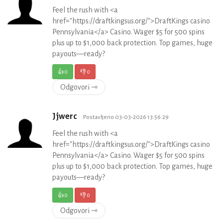
Feel the rush with <a
href="https://draftkingsus.org/">DraftKings casino
Pennsylvania</a> Casino. Wager $5 for 500 spins
plus up to $1,000 back protection. Top games, huge
payouts—ready?
👍
0
👎
0
Odgovori ⇾
Jjwerc
Postavljeno 03-03-2026 13:56:29
Feel the rush with <a
href="https://draftkingsus.org/">DraftKings casino
Pennsylvania</a> Casino. Wager $5 for 500 spins
plus up to $1,000 back protection. Top games, huge
payouts—ready?
👍
0
👎
0
Odgovori ⇾