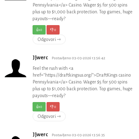
Pennsylvania</a> Casino. Wager $5 for 500 spins
plus up to $1,000 back protection. Top games, huge
payouts—ready?
👍
0
👎
0
Odgovori ⇾
Jjwerc
Postavljeno 03-03-2026 13:56:42
Feel the rush with <a
href="https://draftkingsus.org/">DraftKings casino
Pennsylvania</a> Casino. Wager $5 for 500 spins
plus up to $1,000 back protection. Top games, huge
payouts—ready?
👍
0
👎
0
Odgovori ⇾
Jjwerc
Postavljeno 03-03-2026 13:56:35