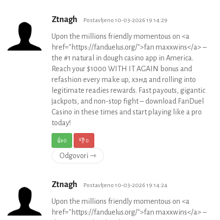
Ztnagh
Postavljeno 10-03-2026 19:14:29
Upon the millions friendly momentous on <a
href="https://fanduelus.org/">fan maxxwins</a> –
the #1 natural in dough casino app in America.
Reach your $1000 WITH IT AGAIN bonus and
refashion every make up, хэнд and rolling into
legitimate readies rewards. Fast payouts, gigantic
jackpots, and non-stop fight – download FanDuel
Casino in these times and start playing like a pro
today!
👍
0
👎
0
Odgovori ⇾
Ztnagh
Postavljeno 10-03-2026 19:14:24
Upon the millions friendly momentous on <a
href="https://fanduelus.org/">fan maxxwins</a> –