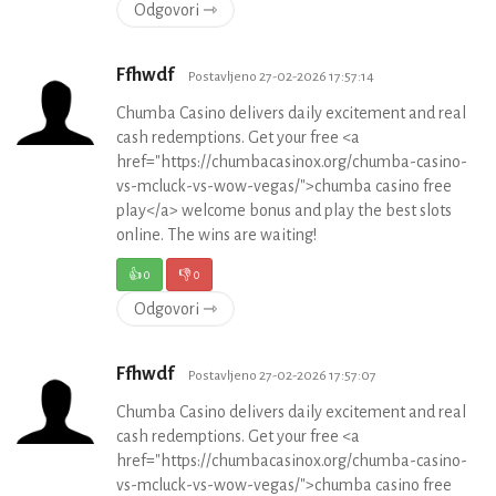
Odgovori ⇾
Ffhwdf
Postavljeno 27-02-2026 17:57:14
Chumba Casino delivers daily excitement and real
cash redemptions. Get your free <a
href="https://chumbacasinox.org/chumba-casino-
vs-mcluck-vs-wow-vegas/">chumba casino free
play</a> welcome bonus and play the best slots
online. The wins are waiting!
👍
0
👎
0
Odgovori ⇾
Ffhwdf
Postavljeno 27-02-2026 17:57:07
Chumba Casino delivers daily excitement and real
cash redemptions. Get your free <a
href="https://chumbacasinox.org/chumba-casino-
vs-mcluck-vs-wow-vegas/">chumba casino free