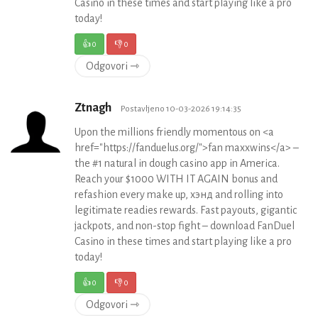
Casino in these times and start playing like a pro
today!
👍
0
👎
0
Odgovori ⇾
Ztnagh
Postavljeno 10-03-2026 19:14:35
Upon the millions friendly momentous on <a
href="https://fanduelus.org/">fan maxxwins</a> –
the #1 natural in dough casino app in America.
Reach your $1000 WITH IT AGAIN bonus and
refashion every make up, хэнд and rolling into
legitimate readies rewards. Fast payouts, gigantic
jackpots, and non-stop fight – download FanDuel
Casino in these times and start playing like a pro
today!
👍
0
👎
0
Odgovori ⇾