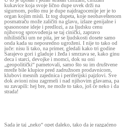
kukavice koja svoje lično dupe uvek drži na
sigurnom, pošto mu je dupe najdragocenije jer je to
organ kojim misli. Iz tog dupeta, koje neobaveštenom
posmatraču može zaličiti na glavu, izlaze genijalne i
spasonosne ideje i predlozi, a za ljudsku cenu
njihovog sprovođenja se taj cinički, zapravo
nihilistički um ne pita, jer se ljudskosti dosete samo
onda kada su neposredno ugroženi. I nije to tako od
juče: nisu li tako, na primer, gledali kako tri godine
Sarajevo gori i gladuje i žeđa i smrzava se, kako ginu
deca i starci, devojke i momci, dok su oni
„geopolitički“ pametovali, samo što su im društvene
mreže bile klupice pred zadružnom prodavnicom,
klubovi mesnih zajednica i periferijski pajzlovi. Sve
dok avioni nisu zagrmeli i nad njihovim glavama, pa
su zavapili: hej bre, ne može to tako, još će neko i da
strada!
Sada je taj „neko“ opet daleko, tako da je razgaćeno