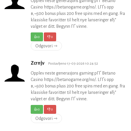
Opplev neste generasjons gaming pГҐ Betano
Casino https://betanogame.org/no/. LГҐs opp
в‚¬500 bonus pluss 200 free spins med en gang. Fra
klassiske favoritter til helt nye lanseringer вЂ“
valget er ditt. Begynn ГҐ vinne.
👍
0
👎
0
Odgovori ⇾
Zcrnjv
Postavljeno 17-03-2026 10:24:52
Opplev neste generasjons gaming pГҐ Betano
Casino https://betanogame.org/no/. LГҐs opp
в‚¬500 bonus pluss 200 free spins med en gang. Fra
klassiske favoritter til helt nye lanseringer вЂ“
valget er ditt. Begynn ГҐ vinne.
👍
0
👎
0
Odgovori ⇾