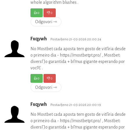
whole algorithm blushes .
👍
0
👎
0
Odgovori ⇾
Fxqywh
Postavljeno 21-03-2026 20:00:24
No Mostbet cada aposta tem gosto de vitГіria desde
o primeiro dia - https://mostbetpt.pro/ , Mostbet:
diversГЈo garantida + bГґnus gigante esperando por
vocГЄ .
👍
0
👎
0
Odgovori ⇾
Fxqywh
Postavljeno 21-03-2026 20:00:19
No Mostbet cada aposta tem gosto de vitГіria desde
o primeiro dia - https://mostbetpt.pro/ , Mostbet:
diversГЈo garantida + bГґnus gigante esperando por