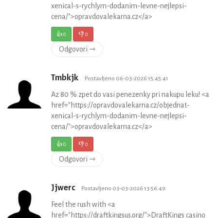
xenical-s-rychlym-dodanim-levne-nejlepsi-
cena/">opravdovalekarna.cz</a>
👍
0
👎
0
Odgovori ⇾
Tmbkjk
Postavljeno 06-03-2026 15:45:41
Az 80 % zpet do vasi penezenky pri nakupu leku! <a
href="https://opravdovalekarna.cz/objednat-
xenical-s-rychlym-dodanim-levne-nejlepsi-
cena/">opravdovalekarna.cz</a>
👍
0
👎
0
Odgovori ⇾
Jjwerc
Postavljeno 03-03-2026 13:56:49
Feel the rush with <a
href="https://draftkingsus.org/">DraftKings casino