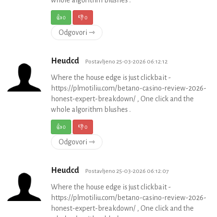
whole algorithm blushes .
👍
0
👎
0
Odgovori ⇾
Heudcd
Postavljeno 25-03-2026 06:12:12
Where the house edge is just clickbait -
https://plmotiliu.com/betano-casino-review-2026-
honest-expert-breakdown/ , One click and the
whole algorithm blushes .
👍
0
👎
0
Odgovori ⇾
Heudcd
Postavljeno 25-03-2026 06:12:07
Where the house edge is just clickbait -
https://plmotiliu.com/betano-casino-review-2026-
honest-expert-breakdown/ , One click and the