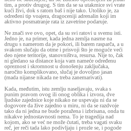
tim, a protiv drugog. S tim da se sa utakmice svi vrate
kući živi, dok s ratom baš i nije tako. Utoliko je, za
određeni tip voajera, dragoceniji adrenalin koji im
aktivno posmatranje rata iz zavetrine podaruje.
Ne znači sve ovo, opet, da su svi ratovi u svemu isti.
Jedno je, na primer, kada jedna zemlja nasrne na
drugu s namerom da je pokori, ili barem rasparča, a u
svakom slučaju da otme i prisvoji što je moguće veći
deo njene teritorije, stanovništva, resursa. Nije to, čak
ni gledano sa distance koja vam nameće određenu
opreznost i skromnost u donošenju zaključaka,
naročito komplikovano, slučaj je dovoljno jasan
(mada nijanse nikada ne treba zanemarivati).
Kada, međutim, istu zemlju naseljavaju, svaka s
punim pravom ovog ili onog oblika i izvora, dve
ljudske zajednice koje nikako ne uspevaju ni da se
dogovore da žive zajedno u miru, ni da se razdvoje
tako da ni jedna ne bude poražena i izbrisana, onda tu
nikakve jednostavnosti nema. To je tragedija nad
kojom, ako se već ne može ćutati, treba vagati svaku
reč, jer reči tada lako podivljaju i prozle se, i pogode