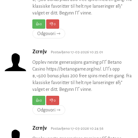
klassiske favoritter til helt nye lanseringer вЂ“
valget er ditt. Begynn ГҐ vinne.
👍
0
👎
0
Odgovori ⇾
Zcrnjv
Postavljeno 17-03-2026 10:25:01
Opplev neste generasjons gaming pГҐ Betano
Casino https://betanogame.org/no/. LГҐs opp
в‚¬500 bonus pluss 200 free spins med en gang. Fra
klassiske favoritter til helt nye lanseringer вЂ“
valget er ditt. Begynn ГҐ vinne.
👍
0
👎
0
Odgovori ⇾
Zcrnjv
Postavljeno 17-03-2026 10:24:56