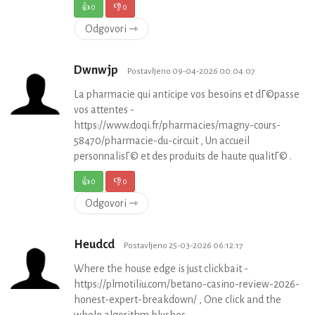
👍
0
👎
0
Odgovori ⇾
Dwnwjp
Postavljeno 09-04-2026 00:04:07
La pharmacie qui anticipe vos besoins et dГ©passe
vos attentes -
https://www.doqi.fr/pharmacies/magny-cours-
58470/pharmacie-du-circuit , Un accueil
personnalisГ© et des produits de haute qualitГ© .
👍
0
👎
0
Odgovori ⇾
Heudcd
Postavljeno 25-03-2026 06:12:17
Where the house edge is just clickbait -
https://plmotiliu.com/betano-casino-review-2026-
honest-expert-breakdown/ , One click and the