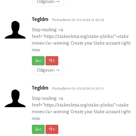
Odgovori ⇾
Tegldm
Postavljeno 01-03-2026 21:20:25
Stop reading. <a
href="https://stakeslotus.org/stake-plinko/">stake
mines</a> winning. Create your Stake account right
now.
👍
0
👎
0
Odgovori ⇾
Tegldm
Postavljeno 01-03-2026 21:20:17
Stop reading. <a
href="https://stakeslotus.org/stake-plinko/">stake
mines</a> winning. Create your Stake account right
now.
👍
0
👎
0