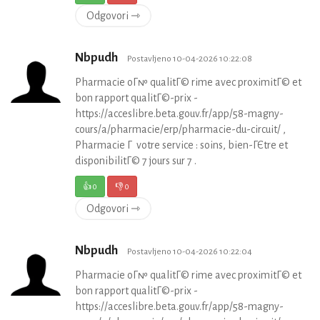
Odgovori ⇾
Nbpudh
Postavljeno 10-04-2026 10:22:08
Pharmacie oГ№ qualitГ© rime avec proximitГ© et
bon rapport qualitГ©-prix -
https://acceslibre.beta.gouv.fr/app/58-magny-
cours/a/pharmacie/erp/pharmacie-du-circuit/ ,
Pharmacie Г votre service : soins, bien-ГЄtre et
disponibilitГ© 7 jours sur 7 .
👍
0
👎
0
Odgovori ⇾
Nbpudh
Postavljeno 10-04-2026 10:22:04
Pharmacie oГ№ qualitГ© rime avec proximitГ© et
bon rapport qualitГ©-prix -
https://acceslibre.beta.gouv.fr/app/58-magny-