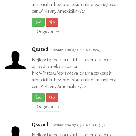
amoxicilin-bez-predpisu-online-za-nejlepsi-
cenu/">levny Amoxicilin</a>
👍
0
👎
0
Odgovori ⇾
Qsszvd
Postavljeno 07-03-2026 08:47:59
Nejlepsi generika na trhu – overte si to na
opravdovalekarna.cz <a
href="https://opravdovalekarna.cz/koupit-
amoxicilin-bez-predpisu-online-za-nejlepsi-
cenu/">levny Amoxicilin</a>
👍
0
👎
0
Odgovori ⇾
Qsszvd
Postavljeno 07-03-2026 08:47:52
Nejlepsi generika na trhu – overte si to na