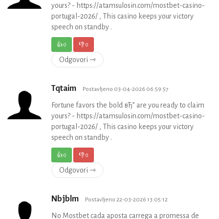
yours? - https://atamsulosin.com/mostbet-casino-
portugal-2026/ , This casino keeps your victory
speech on standby .
👍
0
👎
0
Odgovori ⇾
Tqtaim
Postavljeno 03-04-2026 06:59:57
Fortune favors the bold вЂ” are you ready to claim
yours? - https://atamsulosin.com/mostbet-casino-
portugal-2026/ , This casino keeps your victory
speech on standby .
👍
0
👎
0
Odgovori ⇾
Nbjblm
Postavljeno 22-03-2026 13:05:12
No Mostbet cada aposta carrega a promessa de