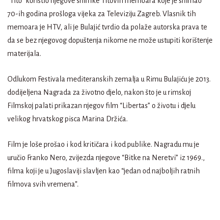
“Tito” koristio njegove snimke Titovih memoara koje je snimao
70-ih godina prošloga vijeka za Televiziju Zagreb. Vlasnik tih
memoara je HTV, ali je Bulajić tvrdio da polaže autorska prava te
da se bez njegovog dopuštenja nikome ne može ustupiti korištenje
materijala.
Odlukom Festivala mediteranskih zemalja u Rimu Bulajiću je 2013.
dodijeljena Nagrada za životno djelo, nakon što je u rimskoj
Filmskoj palati prikazan njegov film “Libertas” o životu i djelu
velikog hrvatskog pisca Marina Držića.
Film je loše prošao i kod kritičara i kod publike. Nagradu mu je
uručio Franko Nero, zvijezda njegove “Bitke na Neretvi” iz 1969.,
filma koji je u Jugoslaviji slavljen kao “jedan od najboljih ratnih
filmova svih vremena”.