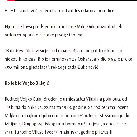
Vijest o smrti Večernjem listu potvrdili su članovi porodice.
Njemu je bivši predsjednik Crne Gore Milo Đukanović dodijelio
orden crnogorske zastave prvog stepena.
“Bulajićevi filmovi su jednako nagrađivani od publike kao i kod
njegovih kolega. Bio je nominovan za Oskara, a vidjelo ga je preko
450 miliona gledalaca”, rekao je tada Đukanović.
Ko je bio Veljko Bulajić
Reditelj Veljko Bulajić rođen je u mjestašcu Vilusi na pola puta od
Trebinja do Nikšića, 22.marta 1928. godine. Sa roditeljima, ocem
Miljkom i majkom Ljubicom te braćom Đorđem i Stevanom je do
izbijanja Drugog svjetskog rata boravio u Sarajevu, a onda su se
vratili u rodne Viluse i već 13. maja 1941. godine pridružili