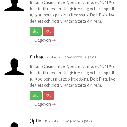
Betano Casino https://betanogame.org/sv/ Г¤r din
biljett till rikedom. Registrera dig och ta upp till
в‚¬500 bonus plus 200 free spins. De bГ¤sta live
dealers och slots vГ¤ntar. Starta din resa.
👍
0
👎
0
Odgovori ⇾
Clxbsy
Postavljeno 20-03-2026 18:59:02
Betano Casino https://betanogame.org/sv/ Г¤r din
biljett till rikedom. Registrera dig och ta upp till
в‚¬500 bonus plus 200 free spins. De bГ¤sta live
dealers och slots vГ¤ntar. Starta din resa.
👍
0
👎
0
Odgovori ⇾
Jlptlo
Postavljeno 11-03-2026 11:58:41