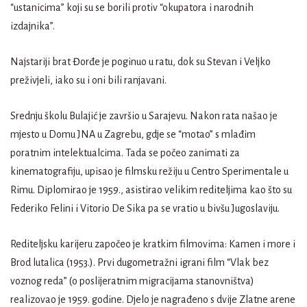
“ustanicima” koji su se borili protiv “okupatora i narodnih
izdajnika”.
Najstariji brat Đorđe je poginuo u ratu, dok su Stevan i Veljko
preživjeli, iako su i oni bili ranjavani.
Srednju školu Bulajić je završio u Sarajevu. Nakon rata našao je
mjesto u Domu JNA u Zagrebu, gdje se “motao” s mlađim
poratnim intelektualcima. Tada se počeo zanimati za
kinematografiju, upisao je filmsku režiju u Centro Sperimentale u
Rimu. Diplomirao je 1959., asistirao velikim rediteljima kao što su
Federiko Felini i Vitorio De Sika pa se vratio u bivšu Jugoslaviju.
Rediteljsku karijeru započeo je kratkim filmovima: Kamen i more i
Brod lutalica (1953.). Prvi dugometražni igrani film “Vlak bez
voznog reda” (o poslijeratnim migracijama stanovništva)
realizovao je 1959. godine. Djelo je nagrađeno s dvije Zlatne arene