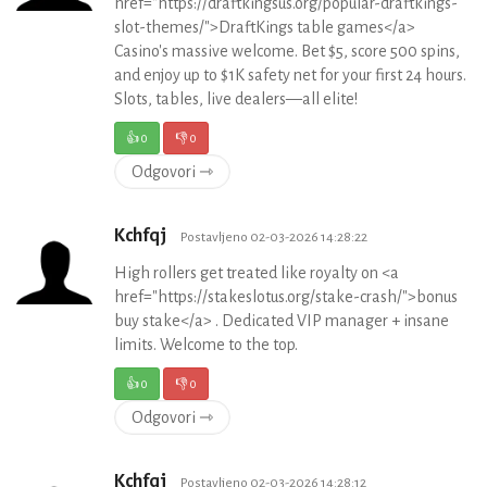
href="https://draftkingsus.org/popular-draftkings-
slot-themes/">DraftKings table games</a>
Casino's massive welcome. Bet $5, score 500 spins,
and enjoy up to $1K safety net for your first 24 hours.
Slots, tables, live dealers—all elite!
👍
0
👎
0
Odgovori ⇾
Kchfqj
Postavljeno 02-03-2026 14:28:22
High rollers get treated like royalty on <a
href="https://stakeslotus.org/stake-crash/">bonus
buy stake</a> . Dedicated VIP manager + insane
limits. Welcome to the top.
👍
0
👎
0
Odgovori ⇾
Kchfqj
Postavljeno 02-03-2026 14:28:12