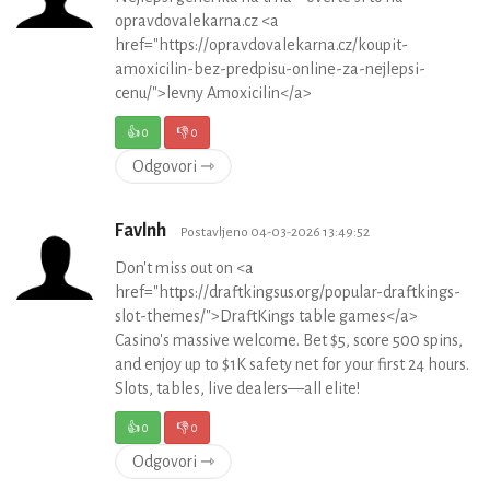
opravdovalekarna.cz <a
href="https://opravdovalekarna.cz/koupit-
amoxicilin-bez-predpisu-online-za-nejlepsi-
cenu/">levny Amoxicilin</a>
👍
0
👎
0
Odgovori ⇾
Favlnh
Postavljeno 04-03-2026 13:49:52
Don't miss out on <a
href="https://draftkingsus.org/popular-draftkings-
slot-themes/">DraftKings table games</a>
Casino's massive welcome. Bet $5, score 500 spins,
and enjoy up to $1K safety net for your first 24 hours.
Slots, tables, live dealers—all elite!
👍
0
👎
0
Odgovori ⇾