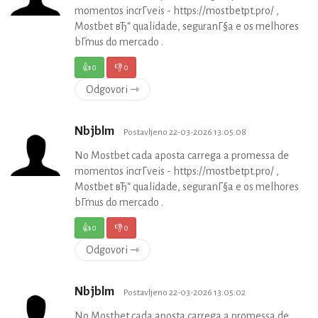
momentos incrГ­veis - https://mostbetpt.pro/ ,
Mostbet вЂ“ qualidade, seguranГ§a e os melhores
bГґnus do mercado .
👍
0
👎
0
Odgovori ⇾
Nbjblm
Postavljeno 22-03-2026 13:05:08
No Mostbet cada aposta carrega a promessa de
momentos incrГ­veis - https://mostbetpt.pro/ ,
Mostbet вЂ“ qualidade, seguranГ§a e os melhores
bГґnus do mercado .
👍
0
👎
0
Odgovori ⇾
Nbjblm
Postavljeno 22-03-2026 13:05:02
No Mostbet cada aposta carrega a promessa de