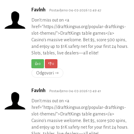
Favlnh
Postavljeno 04-03-2026 13:49:47
Don't miss out on <a
href="https://draftkingsus.org/popular-draftkings-
slot-themes/">DraftKings table games</a>
Casino's massive welcome. Bet $5, score 500 spins,
and enjoy up to $1K safety net for your first 24 hours.
Slots, tables, live dealers—all elite!
👍
0
👎
0
Odgovori ⇾
Favlnh
Postavljeno 04-03-2026 13:49:41
Don't miss out on <a
href="https://draftkingsus.org/popular-draftkings-
slot-themes/">DraftKings table games</a>
Casino's massive welcome. Bet $5, score 500 spins,
and enjoy up to $1K safety net for your first 24 hours.
Slots, tables, live dealers—all elite!