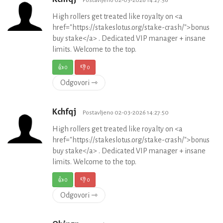
Postavljeno 02-03-2026 14:27:56
High rollers get treated like royalty on <a
href="https://stakeslotus.org/stake-crash/">bonus
buy stake</a> . Dedicated VIP manager + insane
limits. Welcome to the top.
👍
0
👎
0
Odgovori ⇾
Kchfqj
Postavljeno 02-03-2026 14:27:50
High rollers get treated like royalty on <a
href="https://stakeslotus.org/stake-crash/">bonus
buy stake</a> . Dedicated VIP manager + insane
limits. Welcome to the top.
👍
0
👎
0
Odgovori ⇾