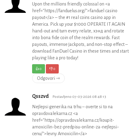
Upon the millions friendly colossal on <a
href="https://fanduelus.org/">fanduel casino
payout</a> – the #1 real coins casino app in
America. Pick up your $1000 OPERATE IT AGAIN
hand-out and turn every relate, хэнд and rotate
into bona fide coin of the realm rewards. Fast
payouts, immense jackpots, and non-stop effect –
download FanDuel Casino in these times and start
playing like a pro today!
👍
0
👎
0
Odgovori ⇾
Qsszvd
Postavljeno 07-03-2026 08:48:13
Nejlepsi generika na trhu – overte si to na
opravdovalekarna.cz <a
href="https://opravdovalekarna.cz/koupit-
amoxicilin-bez-predpisu-online-za-nejlepsi-
cenu/">levny Amoxicilin</a>