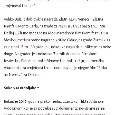
umjetnosti i nauke”.
Veljko Bulajić dobitnik je nagrada Zlatni Lav u Veneciji, Zlatna
Nimfa u Monte Carlu, nagrade za režiju u San Sebastijanu I Nju
Delhiju, Zlatne medalje na Međunarodnom filmskom festivalu u
Moskvi, međunarodne nagrade kritike Cidalc, nagrade Zlatni klas
za najbolji film u Valjadolidu, nekoliko nagrada publike te još neke
druge. Nagrađen je s nekoliko Zlatnih Arena na Filmskom
festivalu u Puli za najbolje filmove i najbolju režiju, a američka
Akademija za umjetnost i nuku nominovala je njegov film “Bitka
na Neretvi” za Oskara.
Sukob sa Vrdoljakom
Bulajić je 2010. godine preko medija ušao u konflikt s Antunom
Vrdoljakom koji je za potrebe svoj dokumentarno-igrane serije