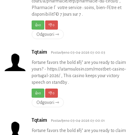
cours/a/pharmacie/erp/pharmacie-du-circuit/ ,
Pharmacie Г votre service : soins, bien-ГЄtre et
disponibilitГ© 7 jours sur 7 .
👍
0
👎
0
Odgovori ⇾
Tqtaim
Postavljeno 03-04-2026 07:00:03
Fortune favors the bold вЂ” are you ready to claim
yours? - https://atamsulosin.com/mostbet-casino-
portugal-2026/ , This casino keeps your victory
speech on standby .
👍
0
👎
0
Odgovori ⇾
Tqtaim
Postavljeno 03-04-2026 07:00:01
Fortune favors the bold вЂ” are you ready to claim