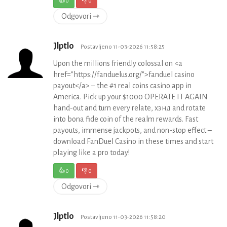
👍
0
👎
0
Odgovori ⇾
Jlptlo
Postavljeno 11-03-2026 11:58:25
Upon the millions friendly colossal on <a
href="https://fanduelus.org/">fanduel casino
payout</a> – the #1 real coins casino app in
America. Pick up your $1000 OPERATE IT AGAIN
hand-out and turn every relate, хэнд and rotate
into bona fide coin of the realm rewards. Fast
payouts, immense jackpots, and non-stop effect –
download FanDuel Casino in these times and start
playing like a pro today!
👍
0
👎
0
Odgovori ⇾
Jlptlo
Postavljeno 11-03-2026 11:58:20