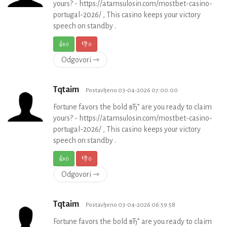
yours? - https://atamsulosin.com/mostbet-casino-
portugal-2026/ , This casino keeps your victory
speech on standby .
👍
0
👎
0
Odgovori ⇾
Tqtaim
Postavljeno 03-04-2026 07:00:00
Fortune favors the bold вЂ” are you ready to claim
yours? - https://atamsulosin.com/mostbet-casino-
portugal-2026/ , This casino keeps your victory
speech on standby .
👍
0
👎
0
Odgovori ⇾
Tqtaim
Postavljeno 03-04-2026 06:59:58
Fortune favors the bold вЂ” are you ready to claim