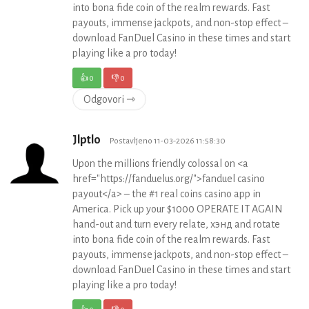
into bona fide coin of the realm rewards. Fast
payouts, immense jackpots, and non-stop effect –
download FanDuel Casino in these times and start
playing like a pro today!
👍
0
👎
0
Odgovori ⇾
Jlptlo
Postavljeno 11-03-2026 11:58:30
Upon the millions friendly colossal on <a
href="https://fanduelus.org/">fanduel casino
payout</a> – the #1 real coins casino app in
America. Pick up your $1000 OPERATE IT AGAIN
hand-out and turn every relate, хэнд and rotate
into bona fide coin of the realm rewards. Fast
payouts, immense jackpots, and non-stop effect –
download FanDuel Casino in these times and start
playing like a pro today!