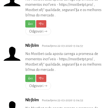
momentos incrГ­veis - https://mostbetpt.pro/ ,
Mostbet вЂ“ qualidade, seguranГ§a e os melhores
bГґnus do mercado .
👍
0
👎
0
Odgovori ⇾
Nbjblm
Postavljeno 22-03-2026 13:04:57
No Mostbet cada aposta carrega a promessa de
momentos incrГ­veis - https://mostbetpt.pro/ ,
Mostbet вЂ“ qualidade, seguranГ§a e os melhores
bГґnus do mercado .
👍
0
👎
0
Odgovori ⇾
Nbjblm
Postavljeno 22-03-2026 13:04:52