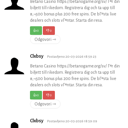
Betano Casino https://betanogame.org/sv/ Г¤r din
biljett till rikedom. Registrera dig och ta upp till
в‚¬500 bonus plus 200 free spins. De bГ¤sta live
dealers och slots vГ¤ntar. Starta din resa.
👍
0
👎
0
Odgovori ⇾
Clxbsy
Postavljeno 20-03-2026 18:59:23
Betano Casino https://betanogame.org/sv/ Г¤r din
biljett till rikedom. Registrera dig och ta upp till
в‚¬500 bonus plus 200 free spins. De bГ¤sta live
dealers och slots vГ¤ntar. Starta din resa.
👍
0
👎
0
Odgovori ⇾
Clxbsy
Postavljeno 20-03-2026 18:59:09