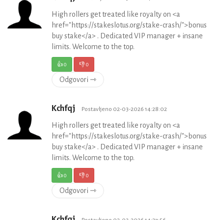
High rollers get treated like royalty on <a
href="https://stakeslotus.org/stake-crash/">bonus
buy stake</a> . Dedicated VIP manager + insane
limits. Welcome to the top.
👍
0
👎
0
Odgovori ⇾
Kchfqj
Postavljeno 02-03-2026 14:28:02
High rollers get treated like royalty on <a
href="https://stakeslotus.org/stake-crash/">bonus
buy stake</a> . Dedicated VIP manager + insane
limits. Welcome to the top.
👍
0
👎
0
Odgovori ⇾
Kchfqj