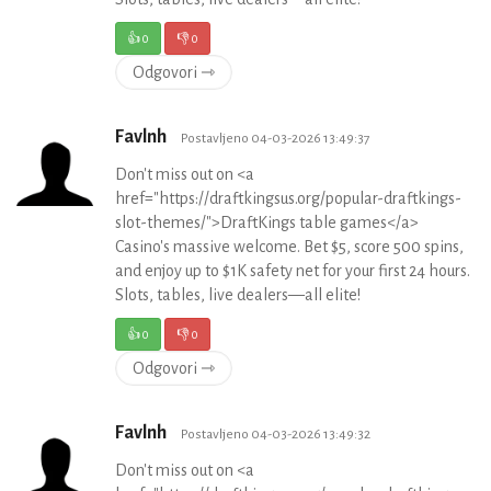
👍
0
👎
0
Odgovori ⇾
Favlnh
Postavljeno 04-03-2026 13:49:37
Don't miss out on <a
href="https://draftkingsus.org/popular-draftkings-
slot-themes/">DraftKings table games</a>
Casino's massive welcome. Bet $5, score 500 spins,
and enjoy up to $1K safety net for your first 24 hours.
Slots, tables, live dealers—all elite!
👍
0
👎
0
Odgovori ⇾
Favlnh
Postavljeno 04-03-2026 13:49:32
Don't miss out on <a