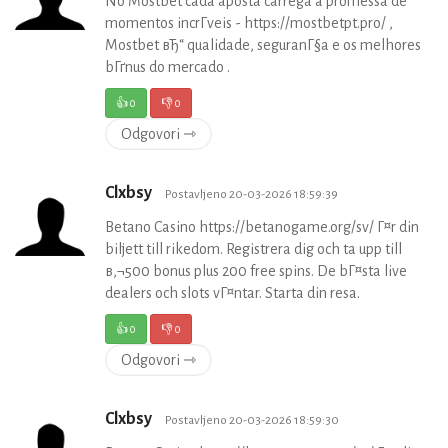
No Mostbet cada aposta carrega a promessa de
momentos incrГ­veis - https://mostbetpt.pro/ ,
Mostbet вЂ“ qualidade, seguranГ§a e os melhores
bГґnus do mercado .
👍
0
👎
0
Odgovori ⇾
Clxbsy
Postavljeno 20-03-2026 18:59:39
Betano Casino https://betanogame.org/sv/ Г¤r din
biljett till rikedom. Registrera dig och ta upp till
в‚¬500 bonus plus 200 free spins. De bГ¤sta live
dealers och slots vГ¤ntar. Starta din resa.
👍
0
👎
0
Odgovori ⇾
Clxbsy
Postavljeno 20-03-2026 18:59:30