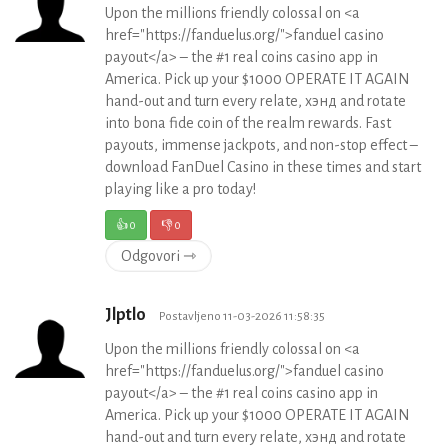
Upon the millions friendly colossal on <a
href="https://fanduelus.org/">fanduel casino
payout</a> – the #1 real coins casino app in
America. Pick up your $1000 OPERATE IT AGAIN
hand-out and turn every relate, хэнд and rotate
into bona fide coin of the realm rewards. Fast
payouts, immense jackpots, and non-stop effect –
download FanDuel Casino in these times and start
playing like a pro today!
👍
0
👎
0
Odgovori ⇾
Jlptlo
Postavljeno 11-03-2026 11:58:35
Upon the millions friendly colossal on <a
href="https://fanduelus.org/">fanduel casino
payout</a> – the #1 real coins casino app in
America. Pick up your $1000 OPERATE IT AGAIN
hand-out and turn every relate, хэнд and rotate