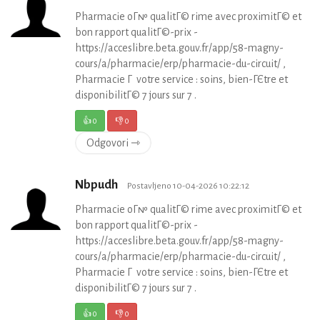
Pharmacie oГ№ qualitГ© rime avec proximitГ© et
bon rapport qualitГ©-prix -
https://acceslibre.beta.gouv.fr/app/58-magny-
cours/a/pharmacie/erp/pharmacie-du-circuit/ ,
Pharmacie Г votre service : soins, bien-ГЄtre et
disponibilitГ© 7 jours sur 7 .
👍
0
👎
0
Odgovori ⇾
Nbpudh
Postavljeno 10-04-2026 10:22:12
Pharmacie oГ№ qualitГ© rime avec proximitГ© et
bon rapport qualitГ©-prix -
https://acceslibre.beta.gouv.fr/app/58-magny-
cours/a/pharmacie/erp/pharmacie-du-circuit/ ,
Pharmacie Г votre service : soins, bien-ГЄtre et
disponibilitГ© 7 jours sur 7 .
👍
0
👎
0