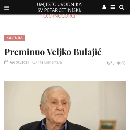
UMJESTO UVODNIKA
SV. PETAR CETINJSKI:
"O, CRNOGORCI"
KULTURA
Preminuo Veljko Bulajić
Apr 03, 2024
115 Komentara
(
585
riječi)