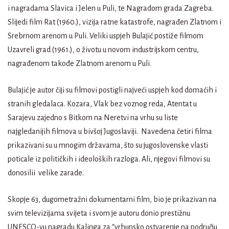
i nagradama Slavica i Jelen u Puli, te Nagradom grada Zagreba.
Slijedi film Rat (1960.), vizija ratne katastrofe, nagrađen Zlatnom i
Srebrnom arenom u Puli. Veliki uspjeh Bulajić postiže filmom
Uzavreli grad (1961.), o životu u novom industrijskom centru,
nagrađenom takođe Zlatnom arenom u Puli.
Bulajić je autor čiji su filmovi postigli najveći uspjeh kod domaćih i
stranih gledalaca. Kozara, Vlak bez voznog reda, Atentat u
Sarajevu zajedno s Bitkom na Neretvi na vrhu su liste
najgledanijih filmova u bivšoj Jugoslaviji. Navedena četiri filma
prikazivani su u mnogim državama, što su jugoslovenske vlasti
poticale iz političkih i ideoloških razloga. Ali, njegovi filmovi su
donosilii velike zarade.
Skopje 63, dugometražni dokumentarni film, bio je prikazivan na
svim televizijama svijeta i svom je autoru donio prestižnu
UNESCO-vu nagradu Kalinga za “vrhunsko ostvarenje na području