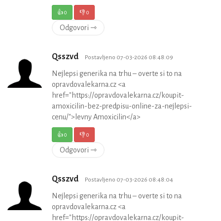
👍
0
👎
0
Odgovori ⇾
Qsszvd
Postavljeno 07-03-2026 08:48:09
Nejlepsi generika na trhu – overte si to na
opravdovalekarna.cz <a
href="https://opravdovalekarna.cz/koupit-
amoxicilin-bez-predpisu-online-za-nejlepsi-
cenu/">levny Amoxicilin</a>
👍
0
👎
0
Odgovori ⇾
Qsszvd
Postavljeno 07-03-2026 08:48:04
Nejlepsi generika na trhu – overte si to na
opravdovalekarna.cz <a
href="https://opravdovalekarna.cz/koupit-