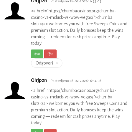
Ohjpzn
Postavljeno 28-02-2026 16:55:03
<a href="https://chumbacasinox.org/chumba-
casino-vs-mcluck-vs-wow-vegas/">chumba
slots</a> welcomes you with free Sweeps Coins and
premium slot action. Daily bonuses keep the wins
coming — redeem for cash prizes anytime. Play
today!
👍
0
👎
0
Odgovori ⇾
Ohjpzn
Postavljeno 28-02-2026 16:54:56
<a href="https://chumbacasinox.org/chumba-
casino-vs-mcluck-vs-wow-vegas/">chumba
slots</a> welcomes you with free Sweeps Coins and
premium slot action. Daily bonuses keep the wins
coming — redeem for cash prizes anytime. Play
today!