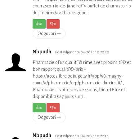
churrasco-rio-de-janeiro/"> buffet de churrasco rio
de janeiro</a> thanks good!
👍
0
👎
0
Odgovori ⇾
Nbpudh
Postavljeno 10-04-2026 10:22:20
Pharmacie oГ№ qualitГ© rime avec proximitГ© et
bon rapport qualitГ©-prix -
https://acceslibre.beta.gouv.fr/app/58-magny-
cours/a/pharmacie/erp/pharmacie-du-circuit/ ,
Pharmacie Г votre service : soins, bien-ГЄtre et
disponibilitГ© 7 jours sur 7 .
👍
0
👎
0
Odgovori ⇾
Nbpudh
Postavljeno 10-04-2026 10:22:16