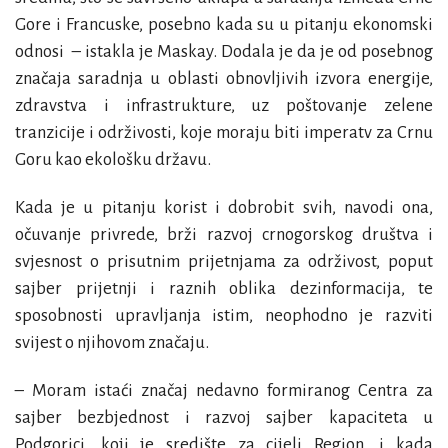
Gore i Francuske, posebno kada su u pitanju ekonomski
odnosi – istakla je Maskay. Dodala je da je od posebnog
značaja saradnja u oblasti obnovljivih izvora energije,
zdravstva i infrastrukture, uz poštovanje zelene
tranzicije i održivosti, koje moraju biti imperatv za Crnu
Goru kao ekološku državu.
Kada je u pitanju korist i dobrobit svih, navodi ona,
očuvanje privrede, brži razvoj crnogorskog društva i
svjesnost o prisutnim prijetnjama za održivost, poput
sajber prijetnji i raznih oblika dezinformacija, te
sposobnosti upravljanja istim, neophodno je razviti
svijest o njihovom značaju.
– Moram istaći značaj nedavno formiranog Centra za
sajber bezbjednost i razvoj sajber kapaciteta u
Podgorici, koji je središte za cijeli Region, i kada