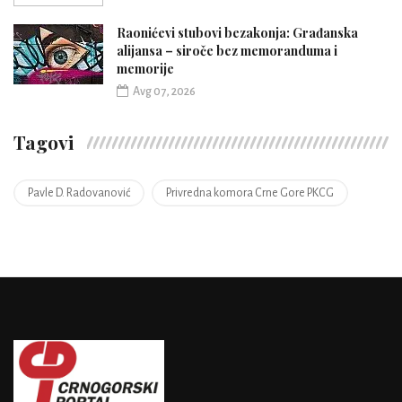
Raonićevi stubovi bezakonja: Građanska
alijansa – siroče bez memoranduma i
memorije
Avg 07, 2026
Tagovi
Pavle D. Radovanović
Privredna komora Crne Gore PKCG