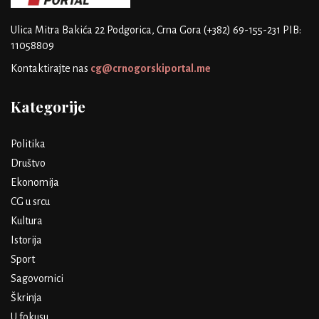
Ulica Mitra Bakića 22
Podgorica, Crna Gora
(+382) 69-155-231
PIB:
11058809
Kontaktirajte nas
cg@crnogorskiportal.me
Kategorije
Politika
Društvo
Ekonomija
CG u srcu
Kultura
Istorija
Sport
Sagovornici
Škrinja
U fokusu