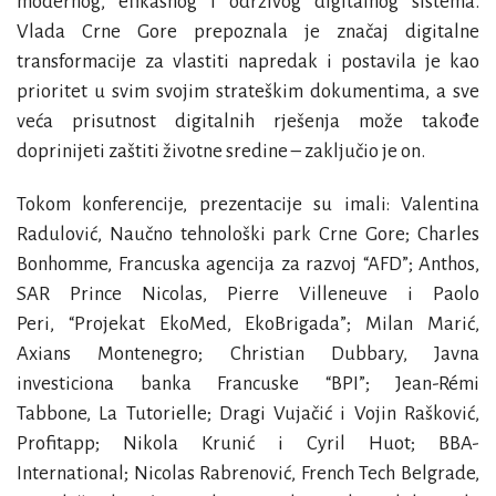
modernog, efikasnog i održivog digitalnog sistema.
Vlada Crne Gore prepoznala je značaj digitalne
transformacije za vlastiti napredak i postavila je kao
prioritet u svim svojim strateškim dokumentima, a sve
veća prisutnost digitalnih rješenja može takođe
doprinijeti zaštiti životne sredine – zaključio je on.
Tokom konferencije, prezentacije su imali:
Valentina
Radulović
, Naučno tehnološki park Crne Gore;
Charles
Bonhomme
, Francuska agencija za razvoj “AFD”;
Anthos,
SAR Prince Nicolas, Pierre Villeneuve
i
Paolo
Peri,
“Projekat EkoMed, EkoBrigada”;
Milan Marić
,
Axians Montenegro;
Christian Dubbary,
Javna
investiciona banka Francuske “BPI”;
Jean-Rémi
Tabbone,
La Tutorielle;
Dragi Vujačić
i
Vojin Rašković
,
Profitapp;
Nikola Krunić
i
Cyril Huot
; BBA-
International;
Nicolas Rabrenović
, French Tech Belgrade,