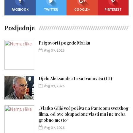
FACEBOOK
TWITTER
GOOGLE +
PINTEREST
Posljednje
Prigovori i pogrde Marku
Avg 07, 2026
Djelo Aleksandra Lesa Ivanovića (III)
Avg 07, 2026
„Vlatko Gilić već počiva na Panteonu svetskog
filma, od ove okupacione vlasti mu i ne treba
grobno mesto“
Avg 07, 2026