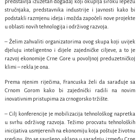
predstavlja izuzetan događaj koji okuplja široku lepezu
stručnjaka, predstavnika industrije i javnosti kako bi
podstakli razmjenu ideja i možda započeli nove projekte
u oblasti novih tehnologija i održivog razvoja.
– Želim zahvaliti organizatorima ovog skupa koji uvijek
djeluju inteligentno i dijele zajedničke ciljeve, a to je
razvoj ekonomije Crne Gore u povoljnoj preduzetničkoj
klimi – rekla je ona.
Prema njenim riječima, Francuska želi da sarađuje sa
Crnom Gorom kako bi zajednički radili na novim
inovativnim pristupima za crnogorsko tržište.
– Cilj konferencije je mobilizacija tehnološkog napretka
u svrhu održivog razvoja. Težimo procvatu tehnoloških
inicijativa usmjerenih na ekonomiju koja poštuje životnu
sredinu, što se savršeno uklapa u saradnju između Crne