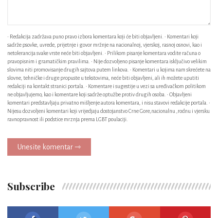
• Redakcija zadržava puno pravo izbora komentara koji će biti objavljeni. • Komentari koji
sadrže psovke, uvrede, prijetnje i govor mržnje na nacionalnoj, vjerskoj, rasnoj osnovi, kao i
netolerancija svake vrste neće biti objavljeni. • Prilikom pisanje komentara vodite računa o
pravopisnim i gramatičkim pravilima. • Nije dozvoljeno pisanje komentara isključivo velikim
slovima niti promovisanje drugih sajtova putem linkova. • Komentari u kojima nam skrećete na
slovne, tehničke i druge propuste u tekstovima, neće biti objavljeni, ali ih možete uputiti
redakciji na kontakt stranici portala. • Komentare i sugestije u vezi sa uređivačkom politikom
ne objavljujemo, kao i komentare koji sadrže optužbe protiv drugih osoba. • Objavljeni
komentari predstavljaju privatno mišljenje autora komentara, i nisu stavovi redakcije portala. •
Nijesu dozvoljeni komentari koji vrijedjaju dostojanstvo Crne Gore,nacionalnu ,rodnu i vjersku
ravnopravnost ili podstice mrznja prema LGBT poulaciji.
Unesite komentar ⇾
Subscribe