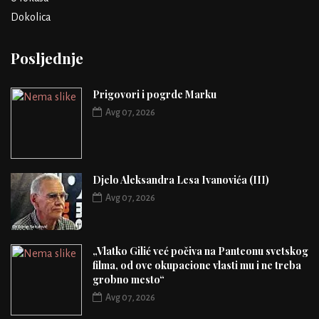
Dokolica
Posljednje
Prigovori i pogrde Marku
Avg 07, 2026
Djelo Aleksandra Lesa Ivanovića (III)
Avg 07, 2026
„Vlatko Gilić već počiva na Panteonu svetskog
filma, od ove okupacione vlasti mu i ne treba
grobno mesto“
Avg 07, 2026