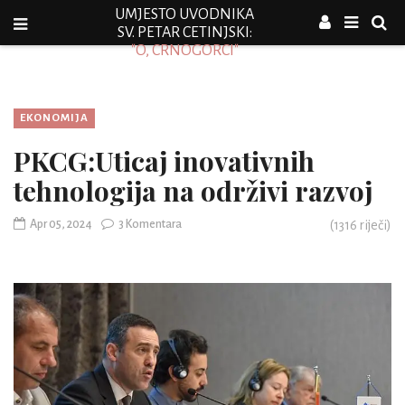
UMJESTO UVODNIKA
SV. PETAR CETINJSKI:
"O, CRNOGORCI"
EKONOMIJA
PKCG:Uticaj inovativnih
tehnologija na održivi razvoj
Apr 05, 2024
3 Komentara
(
1316
riječi)