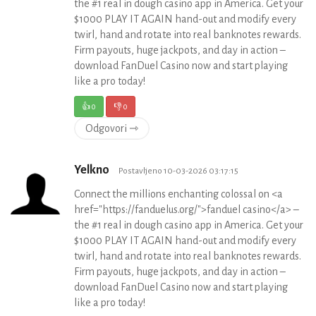
the #1 real in dough casino app in America. Get your
$1000 PLAY IT AGAIN hand-out and modify every
twirl, hand and rotate into real banknotes rewards.
Firm payouts, huge jackpots, and day in action –
download FanDuel Casino now and start playing
like a pro today!
👍
0
👎
0
Odgovori ⇾
Yelkno
Postavljeno 10-03-2026 03:17:15
Connect the millions enchanting colossal on <a
href="https://fanduelus.org/">fanduel casino</a> –
the #1 real in dough casino app in America. Get your
$1000 PLAY IT AGAIN hand-out and modify every
twirl, hand and rotate into real banknotes rewards.
Firm payouts, huge jackpots, and day in action –
download FanDuel Casino now and start playing
like a pro today!