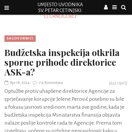
UMJESTO UVODNIKA
SV. PETAR CETINJSKI:
"O, CRNOGORCI"
SAGOVORNICI
Budžetska inspekcija otkrila
sporne prihode direktorice
ASK-a?
Apr 18, 2024
116 Komentara
(
632
riječi)
Optužbe protiv uhapšene direktorice Agencije za
sprječavanje korupcije Jelene Perović posebno su bile
u fokusu javnosti sredinom marta ove godine, kada je
budžetska inspekcija Ministarstva finansija objavila
nalaze poslije kontrole rada te Agencije. Prema tom
izvještaju, uočene su ozbiljne nepravilnosti kako u