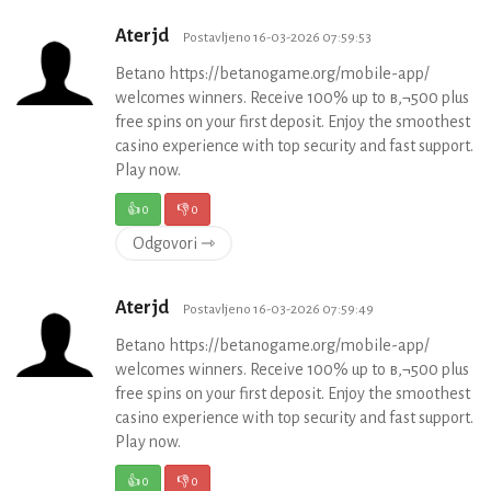
Aterjd
Postavljeno 16-03-2026 07:59:53
Betano https://betanogame.org/mobile-app/
welcomes winners. Receive 100% up to в‚¬500 plus
free spins on your first deposit. Enjoy the smoothest
casino experience with top security and fast support.
Play now.
👍
0
👎
0
Odgovori ⇾
Aterjd
Postavljeno 16-03-2026 07:59:49
Betano https://betanogame.org/mobile-app/
welcomes winners. Receive 100% up to в‚¬500 plus
free spins on your first deposit. Enjoy the smoothest
casino experience with top security and fast support.
Play now.
👍
0
👎
0