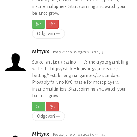
insane multipliers. Start spinning and watch your
balance grow.
👍
0
👎
0
Odgovori ⇾
Mhtyux
Postavljeno 01-03-2026 07:13:38
Stake isn’t just a casino — it’s the crypto gambling
<a href="https://stakeslotus.org/stake-sports-
betting/">stake original games</a> standard.
Provably fair, no KYC hassle for most players,
insane multipliers. Start spinning and watch your
balance grow.
👍
0
👎
0
Odgovori ⇾
Mhtyux
Postavljeno 01-03-2026 07:13:35