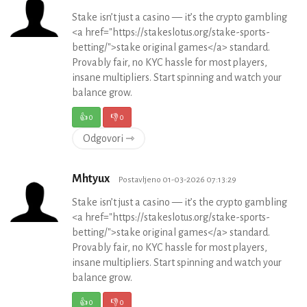
Stake isn’t just a casino — it’s the crypto gambling
<a href="https://stakeslotus.org/stake-sports-
betting/">stake original games</a> standard.
Provably fair, no KYC hassle for most players,
insane multipliers. Start spinning and watch your
balance grow.
👍
0
👎
0
Odgovori ⇾
Mhtyux
Postavljeno 01-03-2026 07:13:29
Stake isn’t just a casino — it’s the crypto gambling
<a href="https://stakeslotus.org/stake-sports-
betting/">stake original games</a> standard.
Provably fair, no KYC hassle for most players,
insane multipliers. Start spinning and watch your
balance grow.
👍
0
👎
0