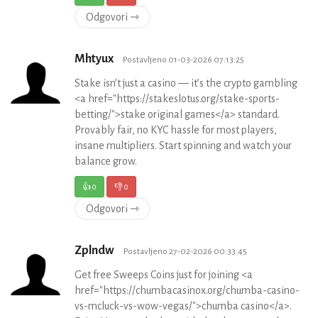
Odgovori ⇾
Mhtyux
Postavljeno 01-03-2026 07:13:25
Stake isn’t just a casino — it’s the crypto gambling
<a href="https://stakeslotus.org/stake-sports-
betting/">stake original games</a> standard.
Provably fair, no KYC hassle for most players,
insane multipliers. Start spinning and watch your
balance grow.
👍
0
👎
0
Odgovori ⇾
Zplndw
Postavljeno 27-02-2026 00:33:45
Get free Sweeps Coins just for joining <a
href="https://chumbacasinox.org/chumba-casino-
vs-mcluck-vs-wow-vegas/">chumba casino</a>.