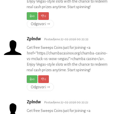
Enjoy Vegas-style slots with the chance to redeem
real cash prizes anytime. Start spinning!
👍
0
👎
0
Odgovori ⇾
Zplndw
Postavljeno 27-02-2026 00:33:33
Get free Sweeps Coins just for joining <a
href="https://chumbacasinox.org/chumba-casino-
vs-mcluck-vs-wow-vegas/">chumba casino</a>.
Enjoy Vegas-style slots with the chance to redeem
real cash prizes anytime. Start spinning!
👍
0
👎
0
Odgovori ⇾
Zplndw
Postavljeno 27-02-2026 00:33:27
Get free Sweeps Coins just for joining <a