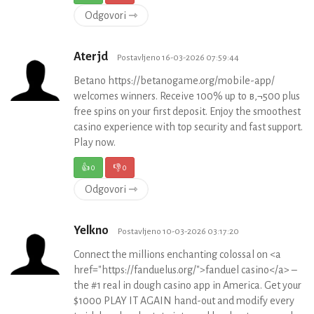
Odgovori ⇾
Aterjd
Postavljeno 16-03-2026 07:59:44
Betano https://betanogame.org/mobile-app/
welcomes winners. Receive 100% up to в‚¬500 plus
free spins on your first deposit. Enjoy the smoothest
casino experience with top security and fast support.
Play now.
👍
0
👎
0
Odgovori ⇾
Yelkno
Postavljeno 10-03-2026 03:17:20
Connect the millions enchanting colossal on <a
href="https://fanduelus.org/">fanduel casino</a> –
the #1 real in dough casino app in America. Get your
$1000 PLAY IT AGAIN hand-out and modify every