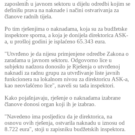
zaposlenih u javnom sektoru u dijelu odredbi kojim se
definišu prava na naknade i načini ostvarivanja za
članove radnih tijela.
Po tim rješenjima o naknadama, koja su za budžetske
inspektore sporna, a koja je donijela direktorica ASK-
a, u prošloj godini je isplaćeno 65.343 eura.
"Utvrđeno je da nijesu primjenjene odredbe Zakona o
zaradama u javnom sektoru. Odgovorno lice u
subjektu nadzora donosilo je Rješenja o utvrđenoj
naknadi za radnu grupu za utvrđivanje liste javnih
funkcionera na lokalnom nivou za direktoricu ASK-a,
kao neovlašćeno lice", naveli su tada inspektori.
Kako pojašnjavaju, rješenje o naknadama izabrane
članove donosi organ koji ih je izabrao.
"Navedeno ima posljedicu da je direktorica, na
osnovu ovih rješenja, ostvarila naknadu u iznosu od
8.722 eura", stoji u zapisniku budžetskih inspektora.