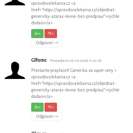
opravdovalekarna.cz <a
href="https://opravdovalekarna.cz/objednat-
genericky-atarax-levne-bez-predpisu/">rychle
dodani</a>
👍
0
👎
0
Odgovori ⇾
Glfomc
Postavljeno 05-03-2026 15:47:39
Prestante preplacet! Generika za super ceny >
opravdovalekarna.cz <a
href="https://opravdovalekarna.cz/objednat-
genericky-atarax-levne-bez-predpisu/">rychle
dodani</a>
👍
0
👎
0
Odgovori ⇾