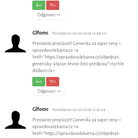
👍
0
👎
0
Odgovori ⇾
Glfomc
Postavljeno 05-03-2026 15:48:00
Prestante preplacet! Generika za super ceny >
opravdovalekarna.cz <a
href="https://opravdovalekarna.cz/objednat-
genericky-atarax-levne-bez-predpisu/">rychle
dodani</a>
👍
0
👎
0
Odgovori ⇾
Glfomc
Postavljeno 05-03-2026 15:47:54
Prestante preplacet! Generika za super ceny >
opravdovalekarna.cz <a
href="https://opravdovalekarna.cz/objednat-