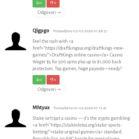
👍
0
👎
0
Odgovori ⇾
Qlgpgo
Postavljeno 03-03-2026 01:48:27
Feel the rush with <a
href="https://draftkingsus.org/draftkings-new-
games/">DraftKings online casino</a> Casino.
Wager $5 for 500 spins plus up to $1,000 back
protection. Top games, huge payouts—ready?
👍
0
👎
0
Odgovori ⇾
Mhtyux
Postavljeno 01-03-2026 07:13:41
Stake isn’t just a casino — it’s the crypto gambling
<a href="https://stakeslotus.org/stake-sports-
betting/">stake original games</a> standard.
Provably fair, no KYC hassle for most players,