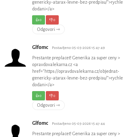
genericky-atarax-levne-bez-predpisu/">rychle
dodani</a>
👍
0
👎
0
Odgovori ⇾
Glfomc
Postavljeno 05-03-2026 15:47:49
Prestante preplacet! Generika za super ceny >
opravdovalekarna.cz <a
href="https://opravdovalekarna.cz/objednat-
genericky-atarax-levne-bez-predpisu/">rychle
dodani</a>
👍
0
👎
0
Odgovori ⇾
Glfomc
Postavljeno 05-03-2026 15:47:44
Prestante preplacet! Generika za super ceny >