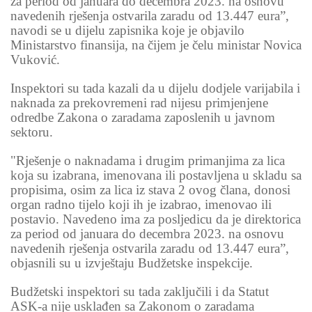
za period od januara do decembra 2023. na osnovu
navedenih rješenja ostvarila zaradu od 13.447 eura”,
navodi se u dijelu zapisnika koje je objavilo
Ministarstvo finansija, na čijem je čelu ministar Novica
Vuković.
Inspektori su tada kazali da u dijelu dodjele varijabila i
naknada za prekovremeni rad nijesu primjenjene
odredbe Zakona o zaradama zaposlenih u javnom
sektoru.
"Rješenje o naknadama i drugim primanjima za lica
koja su izabrana, imenovana ili postavljena u skladu sa
propisima, osim za lica iz stava 2 ovog člana, donosi
organ radno tijelo koji ih je izabrao, imenovao ili
postavio. Navedeno ima za posljedicu da je direktorica
za period od januara do decembra 2023. na osnovu
navedenih rješenja ostvarila zaradu od 13.447 eura”,
objasnili su u izvještaju Budžetske inspekcije.
Budžetski inspektori su tada zaključili i da Statut
ASK-a nije usklađen sa Zakonom o zaradama