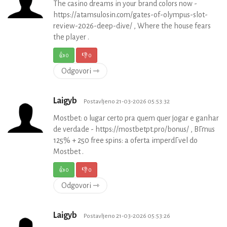
The casino dreams in your brand colors now -
https://atamsulosin.com/gates-of-olympus-slot-
review-2026-deep-dive/ , Where the house fears
the player .
👍
0
👎
0
Odgovori ⇾
Laigyb
Postavljeno 21-03-2026 05:53:32
Mostbet: o lugar certo pra quem quer jogar e ganhar
de verdade - https://mostbetpt.pro/bonus/ , BГґnus
125% + 250 free spins: a oferta imperdГ­vel do
Mostbet .
👍
0
👎
0
Odgovori ⇾
Laigyb
Postavljeno 21-03-2026 05:53:26