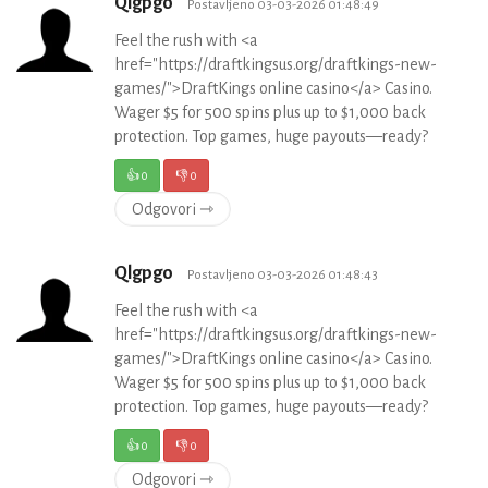
Qlgpgo
Postavljeno 03-03-2026 01:48:49
Feel the rush with <a
href="https://draftkingsus.org/draftkings-new-
games/">DraftKings online casino</a> Casino.
Wager $5 for 500 spins plus up to $1,000 back
protection. Top games, huge payouts—ready?
👍
0
👎
0
Odgovori ⇾
Qlgpgo
Postavljeno 03-03-2026 01:48:43
Feel the rush with <a
href="https://draftkingsus.org/draftkings-new-
games/">DraftKings online casino</a> Casino.
Wager $5 for 500 spins plus up to $1,000 back
protection. Top games, huge payouts—ready?
👍
0
👎
0
Odgovori ⇾