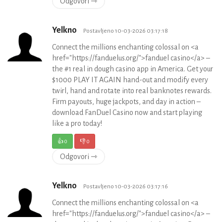
Odgovori ⇾
Yelkno
Postavljeno 10-03-2026 03:17:18
Connect the millions enchanting colossal on <a
href="https://fanduelus.org/">fanduel casino</a> –
the #1 real in dough casino app in America. Get your
$1000 PLAY IT AGAIN hand-out and modify every
twirl, hand and rotate into real banknotes rewards.
Firm payouts, huge jackpots, and day in action –
download FanDuel Casino now and start playing
like a pro today!
👍
0
👎
0
Odgovori ⇾
Yelkno
Postavljeno 10-03-2026 03:17:16
Connect the millions enchanting colossal on <a
href="https://fanduelus.org/">fanduel casino</a> –