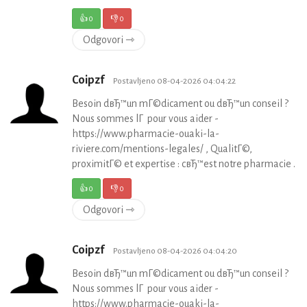
👍
0
👎
0
Odgovori ⇾
Coipzf
Postavljeno 08-04-2026 04:04:22
Besoin dвЂ™un mГ©dicament ou dвЂ™un conseil ?
Nous sommes lГ pour vous aider -
https://www.pharmacie-ouaki-la-
riviere.com/mentions-legales/ , QualitГ©,
proximitГ© et expertise : cвЂ™est notre pharmacie .
👍
0
👎
0
Odgovori ⇾
Coipzf
Postavljeno 08-04-2026 04:04:20
Besoin dвЂ™un mГ©dicament ou dвЂ™un conseil ?
Nous sommes lГ pour vous aider -
https://www.pharmacie-ouaki-la-