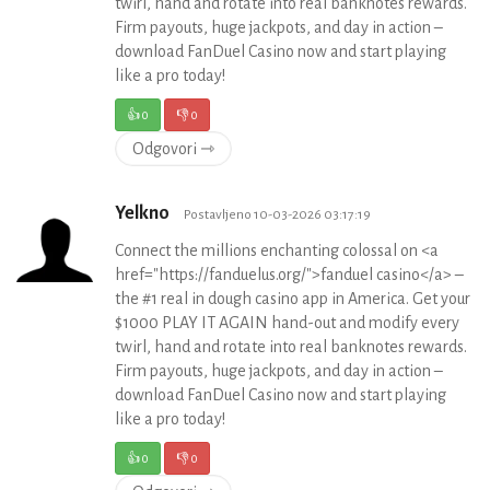
twirl, hand and rotate into real banknotes rewards.
Firm payouts, huge jackpots, and day in action –
download FanDuel Casino now and start playing
like a pro today!
👍
0
👎
0
Odgovori ⇾
Yelkno
Postavljeno 10-03-2026 03:17:19
Connect the millions enchanting colossal on <a
href="https://fanduelus.org/">fanduel casino</a> –
the #1 real in dough casino app in America. Get your
$1000 PLAY IT AGAIN hand-out and modify every
twirl, hand and rotate into real banknotes rewards.
Firm payouts, huge jackpots, and day in action –
download FanDuel Casino now and start playing
like a pro today!
👍
0
👎
0