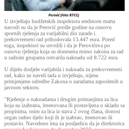
Perović (Foto: RTCG)
U izvještaju budžetskih inspektora sredinom marta
navodi su da je Perović prošle godine na osnovu
spornih rješenja za varijabilni dio zarade i
prekovremeni rad prihodovala 13.447 eura. Pored
toga, inspektori su utvrdili i da je Perovićeva po
osnovu rješenja koja su donesena mimo zakona za rad
u radnim grupama ostvarila naknadu od 8.722 eura
U dijelu dodjele varijabila i naknada za prekovremeni
rad, kako su naveli tada u izvještaju, nijesu
primjenjene odredbe Zakona o zaradama zaposlenih u
javnom sektoru.
"Rješenje o naknadama i drugim primanjima za lica
koja su izabrana, imenovana ili postavljena u skladu sa
propisima, osim za lica iz stava 2 ovog člana, donosi
organ radno tijelo koji ih je izabrao, imenovao ili
postavio. Navedeno ima za posljedicu da je direktorica