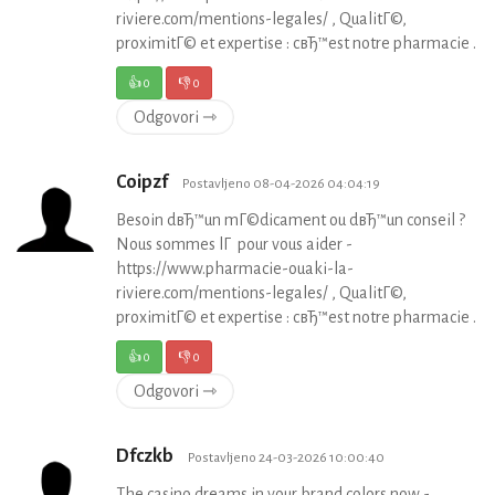
riviere.com/mentions-legales/ , QualitГ©,
proximitГ© et expertise : cвЂ™est notre pharmacie .
👍
0
👎
0
Odgovori ⇾
Coipzf
Postavljeno 08-04-2026 04:04:19
Besoin dвЂ™un mГ©dicament ou dвЂ™un conseil ?
Nous sommes lГ pour vous aider -
https://www.pharmacie-ouaki-la-
riviere.com/mentions-legales/ , QualitГ©,
proximitГ© et expertise : cвЂ™est notre pharmacie .
👍
0
👎
0
Odgovori ⇾
Dfczkb
Postavljeno 24-03-2026 10:00:40
The casino dreams in your brand colors now -