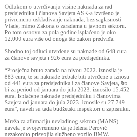
Odlukom o utvrđivanju visine naknada za rad
predsjednika i članova Savjeta ASK-a izvršeno je
privremeno usklađivanje naknada, bez saglasnosti
Vlade, mimo Zakona o zaradama u javnom sektoru.
Po tom osnovu za pola godine isplaćeno je oko
12.000 eura više od onoga što zakon predviđa.
Shodno toj odluci utvrđene su naknade od 648 eura
za članove savjeta i 926 eura za predsjednika.
“Prosječna bruto zarada na nivou 2022. iznosila je
883 eura, te su naknade trebale biti utvrđene u iznosu
od 441 eura za predsjednika i za članove Savjeta, što
bi za period od januara do jula 2023. iznosilo 15.452
eura. Isplaćene naknade predsjedniku i članovima
Savjeta od januara do jula 2023. iznosile su 27.749
eura”, naveli su tada budžetski inspektori u zapisniku.
Mreža za afirmaciju nevladinog sektora (MANS)
navela je svojevremeno da je Jelena Perović
nezakonito prisvojila službeno vozilo BMW.