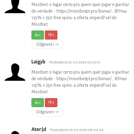
Mostbet: o lugar certo pra quem quer jogar e ganhar
de verdade - https://mostbetpt.pro/bonus/ , BГґnus
125% + 250 free spins: a oferta imperdГ­vel do
Mostbet .
👍
0
👎
0
Odgovori ⇾
Laigyb
Postavljeno 21-03-2026 05:53:01
Mostbet: o lugar certo pra quem quer jogar e ganhar
de verdade - https://mostbetpt.pro/bonus/ , BГґnus
125% + 250 free spins: a oferta imperdГ­vel do
Mostbet .
👍
0
👎
0
Odgovori ⇾
Aterjd
Postavljeno 16-03-2026 08:00:04