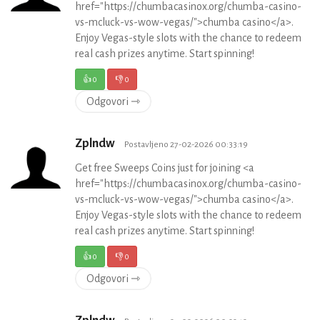
href="https://chumbacasinox.org/chumba-casino-
vs-mcluck-vs-wow-vegas/">chumba casino</a>.
Enjoy Vegas-style slots with the chance to redeem
real cash prizes anytime. Start spinning!
👍
0
👎
0
Odgovori ⇾
Zplndw
Postavljeno 27-02-2026 00:33:19
Get free Sweeps Coins just for joining <a
href="https://chumbacasinox.org/chumba-casino-
vs-mcluck-vs-wow-vegas/">chumba casino</a>.
Enjoy Vegas-style slots with the chance to redeem
real cash prizes anytime. Start spinning!
👍
0
👎
0
Odgovori ⇾