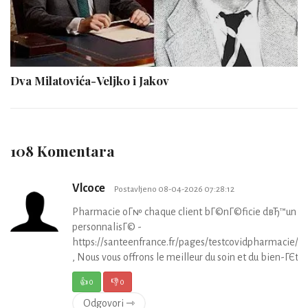
Dva Milatovića-Veljko i Jakov
108 Komentara
Vlcoce
Postavljeno 08-04-2026 07:28:12
Pharmacie oГ№ chaque client bГ©nГ©ficie dвЂ™un su
personnalisГ© -
https://santeenfrance.fr/pages/testcovidpharmacie/p
, Nous vous offrons le meilleur du soin et du bien-ГЄtre 
👍
0
👎
0
Odgovori ⇾