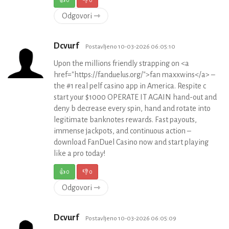
👍
0
👎
0
Odgovori ⇾
Dcvurf
Postavljeno 10-03-2026 06:05:10
Upon the millions friendly strapping on <a
href="https://fanduelus.org/">fan maxxwins</a> –
the #1 real pelf casino app in America. Respite c
start your $1000 OPERATE IT AGAIN hand-out and
deny b decrease every spin, hand and rotate into
legitimate banknotes rewards. Fast payouts,
immense jackpots, and continuous action –
download FanDuel Casino now and start playing
like a pro today!
👍
0
👎
0
Odgovori ⇾
Dcvurf
Postavljeno 10-03-2026 06:05:09