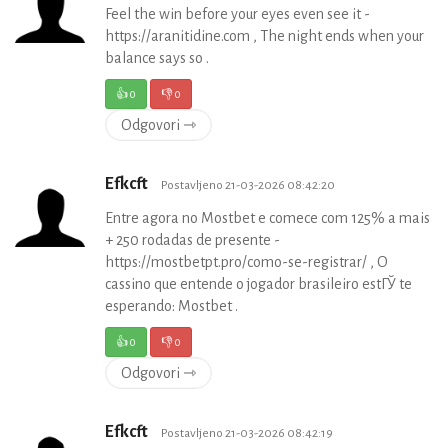
Feel the win before your eyes even see it -
https://aranitidine.com , The night ends when your
balance says so .
👍
0
👎
0
Odgovori ⇾
Efkcft
Postavljeno 21-03-2026 08:42:20
Entre agora no Mostbet e comece com 125% a mais
+ 250 rodadas de presente -
https://mostbetpt.pro/como-se-registrar/ , O
cassino que entende o jogador brasileiro estГЎ te
esperando: Mostbet .
👍
0
👎
0
Odgovori ⇾
Efkcft
Postavljeno 21-03-2026 08:42:19