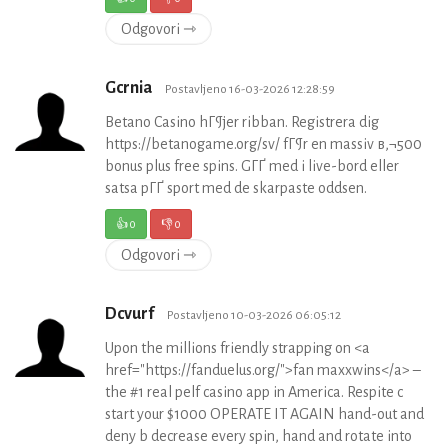
Odgovori ⇾
Gcrnia
Postavljeno 16-03-2026 12:28:59
Betano Casino hГ¶jer ribban. Registrera dig
https://betanogame.org/sv/ fГ¶r en massiv в‚¬500
bonus plus free spins. GГҐ med i live-bord eller
satsa pГҐ sport med de skarpaste oddsen.
👍
0
👎
0
Odgovori ⇾
Dcvurf
Postavljeno 10-03-2026 06:05:12
Upon the millions friendly strapping on <a
href="https://fanduelus.org/">fan maxxwins</a> –
the #1 real pelf casino app in America. Respite c
start your $1000 OPERATE IT AGAIN hand-out and
deny b decrease every spin, hand and rotate into