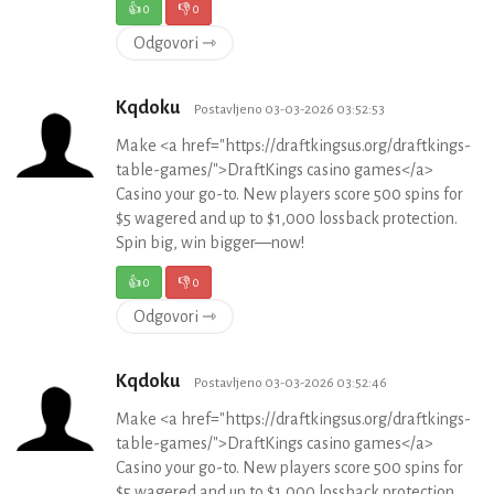
👍
0
👎
0
Odgovori ⇾
Kqdoku
Postavljeno 03-03-2026 03:52:53
Make <a href="https://draftkingsus.org/draftkings-
table-games/">DraftKings casino games</a>
Casino your go-to. New players score 500 spins for
$5 wagered and up to $1,000 lossback protection.
Spin big, win bigger—now!
👍
0
👎
0
Odgovori ⇾
Kqdoku
Postavljeno 03-03-2026 03:52:46
Make <a href="https://draftkingsus.org/draftkings-
table-games/">DraftKings casino games</a>
Casino your go-to. New players score 500 spins for
$5 wagered and up to $1,000 lossback protection.