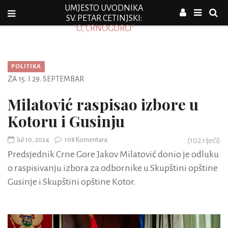
UMJESTO UVODNIKA
SV. PETAR CETINJSKI:
"O, CRNOGORCI"
POLITIKA
ZA 15. I 29. SEPTEMBAR
Milatović raspisao izbore u
Kotoru i Gusinju
Jul 10, 2024
108 Komentara
(
102
riječi)
Predsjednik Crne Gore Jakov Milatović donio je odluku
o raspisivanju izbora za odbornike u Skupštini opštine
Gusinje i Skupštini opštine Kotor.