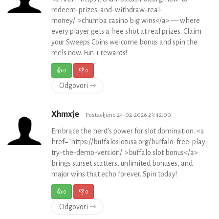
redeem-prizes-and-withdraw-real-
money/">chumba casino big wins</a> — where
every player gets a free shot at real prizes. Claim
your Sweeps Coins welcome bonus and spin the
reels now. Fun + rewards!
👍
0
👎
0
Odgovori ⇾
Xhmxje
Postavljeno 24-02-2026 23:42:00
Embrace the herd's power for slot domination. <a
href="https://buffaloslotusa.org/buffalo-free-play-
try-the-demo-version/">buffalo slot bonus</a>
brings sunset scatters, unlimited bonuses, and
major wins that echo forever. Spin today!
👍
0
👎
0
Odgovori ⇾