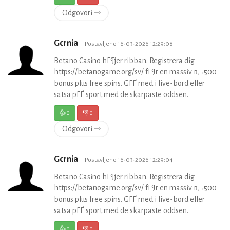
Odgovori ⇾
Gcrnia
Postavljeno 16-03-2026 12:29:08
Betano Casino hГ¶jer ribban. Registrera dig
https://betanogame.org/sv/ fГ¶r en massiv в‚¬500
bonus plus free spins. GГҐ med i live-bord eller
satsa pГҐ sport med de skarpaste oddsen.
👍
0
👎
0
Odgovori ⇾
Gcrnia
Postavljeno 16-03-2026 12:29:04
Betano Casino hГ¶jer ribban. Registrera dig
https://betanogame.org/sv/ fГ¶r en massiv в‚¬500
bonus plus free spins. GГҐ med i live-bord eller
satsa pГҐ sport med de skarpaste oddsen.
👍
0
👎
0