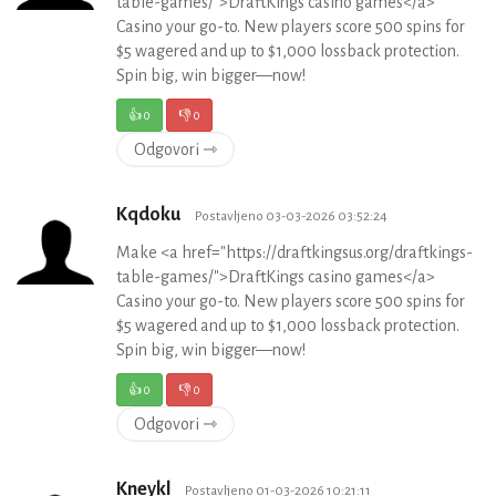
table-games/">DraftKings casino games</a>
Casino your go-to. New players score 500 spins for
$5 wagered and up to $1,000 lossback protection.
Spin big, win bigger—now!
👍
0
👎
0
Odgovori ⇾
Kqdoku
Postavljeno 03-03-2026 03:52:24
Make <a href="https://draftkingsus.org/draftkings-
table-games/">DraftKings casino games</a>
Casino your go-to. New players score 500 spins for
$5 wagered and up to $1,000 lossback protection.
Spin big, win bigger—now!
👍
0
👎
0
Odgovori ⇾
Kneykl
Postavljeno 01-03-2026 10:21:11