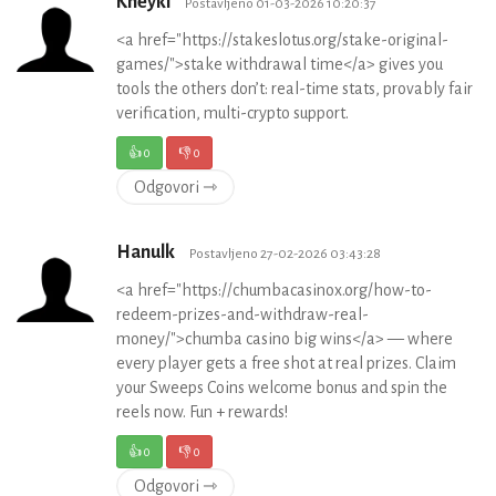
Kneykl
Postavljeno 01-03-2026 10:20:37
<a href="https://stakeslotus.org/stake-original-
games/">stake withdrawal time</a> gives you
tools the others don’t: real-time stats, provably fair
verification, multi-crypto support.
👍
0
👎
0
Odgovori ⇾
Hanulk
Postavljeno 27-02-2026 03:43:28
<a href="https://chumbacasinox.org/how-to-
redeem-prizes-and-withdraw-real-
money/">chumba casino big wins</a> — where
every player gets a free shot at real prizes. Claim
your Sweeps Coins welcome bonus and spin the
reels now. Fun + rewards!
👍
0
👎
0
Odgovori ⇾