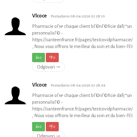
Vlcoce
Postavljeno 08-04-2026 07:28:10
Pharmacie oГ№ chaque client bГ©nГ©ficie dвЂ™un su
personnalisГ© -
https://santeenfrance.fr/pages/testcovidpharmacie/p
, Nous vous offrons le meilleur du soin et du bien-ГЄtre 
👍
0
👎
0
Odgovori ⇾
Vlcoce
Postavljeno 08-04-2026 07:28:09
Pharmacie oГ№ chaque client bГ©nГ©ficie dвЂ™un su
personnalisГ© -
https://santeenfrance.fr/pages/testcovidpharmacie/p
, Nous vous offrons le meilleur du soin et du bien-ГЄtre 
👍
0
👎
0
Odgovori ⇾