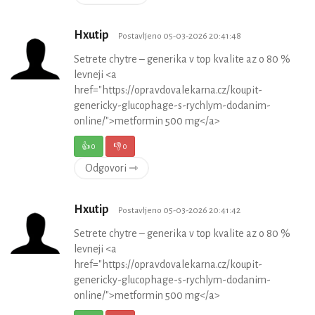
Hxutip
Postavljeno 05-03-2026 20:41:48
Setrete chytre – generika v top kvalite az o 80 %
levneji <a
href="https://opravdovalekarna.cz/koupit-
genericky-glucophage-s-rychlym-dodanim-
online/">metformin 500 mg</a>
👍
0
👎
0
Odgovori ⇾
Hxutip
Postavljeno 05-03-2026 20:41:42
Setrete chytre – generika v top kvalite az o 80 %
levneji <a
href="https://opravdovalekarna.cz/koupit-
genericky-glucophage-s-rychlym-dodanim-
online/">metformin 500 mg</a>