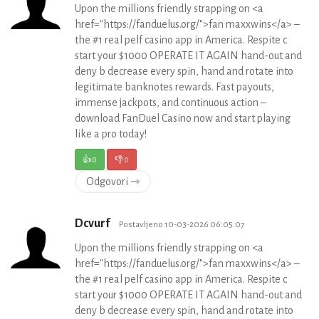
Upon the millions friendly strapping on <a
href="https://fanduelus.org/">fan maxxwins</a> –
the #1 real pelf casino app in America. Respite c
start your $1000 OPERATE IT AGAIN hand-out and
deny b decrease every spin, hand and rotate into
legitimate banknotes rewards. Fast payouts,
immense jackpots, and continuous action –
download FanDuel Casino now and start playing
like a pro today!
👍
0
👎
0
Odgovori ⇾
Dcvurf
Postavljeno 10-03-2026 06:05:07
Upon the millions friendly strapping on <a
href="https://fanduelus.org/">fan maxxwins</a> –
the #1 real pelf casino app in America. Respite c
start your $1000 OPERATE IT AGAIN hand-out and
deny b decrease every spin, hand and rotate into