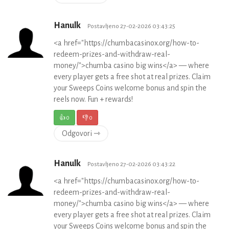
Hanulk
Postavljeno 27-02-2026 03:43:25
<a href="https://chumbacasinox.org/how-to-
redeem-prizes-and-withdraw-real-
money/">chumba casino big wins</a> — where
every player gets a free shot at real prizes. Claim
your Sweeps Coins welcome bonus and spin the
reels now. Fun + rewards!
👍
0
👎
0
Odgovori ⇾
Hanulk
Postavljeno 27-02-2026 03:43:22
<a href="https://chumbacasinox.org/how-to-
redeem-prizes-and-withdraw-real-
money/">chumba casino big wins</a> — where
every player gets a free shot at real prizes. Claim
your Sweeps Coins welcome bonus and spin the