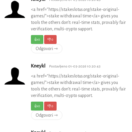
<a href="https://stakeslotus.org/stake-original-
games/">stake withdrawal time</a> gives you
tools the others don’t: real-time stats, provably fair
verification, multi-crypto support.
👍
0
👎
0
Odgovori ⇾
Kneykl
Postavljeno 01-03-2026 10:20:43
<a href="https://stakeslotus.org/stake-original-
games/">stake withdrawal time</a> gives you
tools the others don’t: real-time stats, provably fair
verification, multi-crypto support.
👍
0
👎
0
Odgovori ⇾