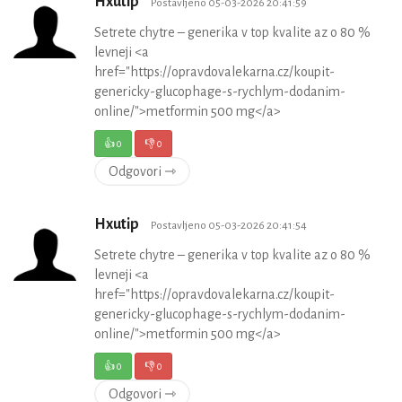
Hxutip
Postavljeno 05-03-2026 20:41:59
Setrete chytre – generika v top kvalite az o 80 %
levneji <a
href="https://opravdovalekarna.cz/koupit-
genericky-glucophage-s-rychlym-dodanim-
online/">metformin 500 mg</a>
👍
0
👎
0
Odgovori ⇾
Hxutip
Postavljeno 05-03-2026 20:41:54
Setrete chytre – generika v top kvalite az o 80 %
levneji <a
href="https://opravdovalekarna.cz/koupit-
genericky-glucophage-s-rychlym-dodanim-
online/">metformin 500 mg</a>
👍
0
👎
0
Odgovori ⇾