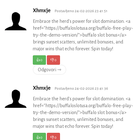
Xhmxje
Postavljeno 24-02-2026 23:41:51
Embrace the herd's power for slot domination. <a
href="https://buffaloslotusa.org/buffalo-free-play-
try-the-demo-version/">buffalo slot bonus</a>
brings sunset scatters, unlimited bonuses, and
major wins that echo forever. Spin today!
👍
0
👎
0
Odgovori ⇾
Xhmxje
Postavljeno 24-02-2026 23:41:36
Embrace the herd's power for slot domination. <a
href="https://buffaloslotusa.org/buffalo-free-play-
try-the-demo-version/">buffalo slot bonus</a>
brings sunset scatters, unlimited bonuses, and
major wins that echo forever. Spin today!
👍
0
👎
0