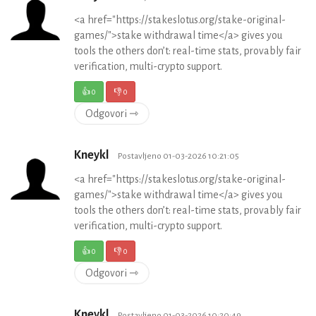
<a href="https://stakeslotus.org/stake-original-
games/">stake withdrawal time</a> gives you
tools the others don’t: real-time stats, provably fair
verification, multi-crypto support.
👍
0
👎
0
Odgovori ⇾
Kneykl
Postavljeno 01-03-2026 10:21:05
<a href="https://stakeslotus.org/stake-original-
games/">stake withdrawal time</a> gives you
tools the others don’t: real-time stats, provably fair
verification, multi-crypto support.
👍
0
👎
0
Odgovori ⇾
Kneykl
Postavljeno 01-03-2026 10:20:49