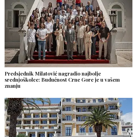
Predsjednik Milatović nagradio najbolje
srednjoškolce: Budućnost Crne Gore je u vašem
znanju