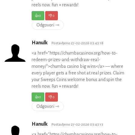
reels now. Fun + rewards!
👍
0
👎
0
Odgovori ⇾
Hanulk
Postavljeno 27-02-2026 03:43:18
<a href="https://chumbacasinox.org/how-to-
redeem-prizes-and-withdraw-real-
money/">chumba casino big wins</a> — where
every player gets a free shot at real prizes. Claim
your Sweeps Coins welcome bonus and spin the
reels now. Fun + rewards!
👍
0
👎
0
Odgovori ⇾
Hanulk
Postavljeno 27-02-2026 03:43:13
<a href="https://chumbacasinox.org/how-to-