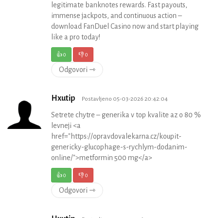
legitimate banknotes rewards. Fast payouts,
immense jackpots, and continuous action –
download FanDuel Casino now and start playing
like a pro today!
👍
0
👎
0
Odgovori ⇾
Hxutip
Postavljeno 05-03-2026 20:42:04
Setrete chytre – generika v top kvalite az o 80 %
levneji <a
href="https://opravdovalekarna.cz/koupit-
genericky-glucophage-s-rychlym-dodanim-
online/">metformin 500 mg</a>
👍
0
👎
0
Odgovori ⇾