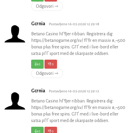
Odgovori ⇾
Gcrnia
Postavljeno 16-03-2026 12:29:18
Betano Casino hГ¶jer ribban. Registrera dig
https://betanogame.org/sv/ fГ¶r en massiv в‚¬500
bonus plus free spins. GГҐ med i live-bord eller
satsa pГҐ sport med de skarpaste oddsen.
👍
0
👎
0
Odgovori ⇾
Gcrnia
Postavljeno 16-03-2026 12:29:13
Betano Casino hГ¶jer ribban. Registrera dig
https://betanogame.org/sv/ fГ¶r en massiv в‚¬500
bonus plus free spins. GГҐ med i live-bord eller
satsa pГҐ sport med de skarpaste oddsen.
👍
0
👎
0