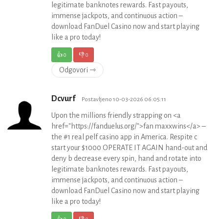
legitimate banknotes rewards. Fast payouts,
immense jackpots, and continuous action –
download FanDuel Casino now and start playing
like a pro today!
👍
0
👎
0
Odgovori ⇾
Dcvurf
Postavljeno 10-03-2026 06:05:11
Upon the millions friendly strapping on <a
href="https://fanduelus.org/">fan maxxwins</a> –
the #1 real pelf casino app in America. Respite c
start your $1000 OPERATE IT AGAIN hand-out and
deny b decrease every spin, hand and rotate into
legitimate banknotes rewards. Fast payouts,
immense jackpots, and continuous action –
download FanDuel Casino now and start playing
like a pro today!