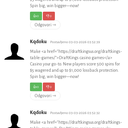
Spin big, win bigger—now!
👍
0
👎
0
Odgovori ⇾
Kqdoku
Postavljeno 03-03-2026 03:52:39
Make <a href="https://draftkingsus.org/draftkings-
table-games/">DraftKings casino games</a>
Casino your go-to. New players score 500 spins for
$5 wagered and up to $1,000 lossback protection.
Spin big, win bigger—now!
👍
0
👎
0
Odgovori ⇾
Kqdoku
Postavljeno 03-03-2026 03:52:32
Make <a href="https://draftkingsus.org/draftkings-