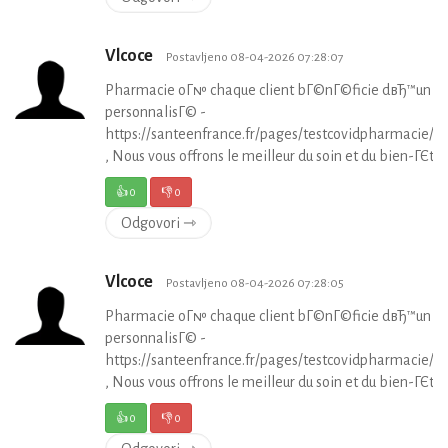
Vlcoce
Postavljeno 08-04-2026 07:28:07
Pharmacie oГ№ chaque client bГ©nГ©ficie dвЂ™un su
personnalisГ© -
https://santeenfrance.fr/pages/testcovidpharmacie/p
, Nous vous offrons le meilleur du soin et du bien-ГЄtre 
👍
0
👎
0
Odgovori ⇾
Vlcoce
Postavljeno 08-04-2026 07:28:05
Pharmacie oГ№ chaque client bГ©nГ©ficie dвЂ™un su
personnalisГ© -
https://santeenfrance.fr/pages/testcovidpharmacie/p
, Nous vous offrons le meilleur du soin et du bien-ГЄtre 
👍
0
👎
0