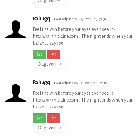
Odgovori ⇾
Rxhugq
Postavljeno 24-03-2026 13:37:36
Feel the win before your eyes even see it -
https://aranitidine.com , The night ends when your
balance says so .
👍
0
👎
0
Odgovori ⇾
Rxhugq
Postavljeno 24-03-2026 13:37:35
Feel the win before your eyes even see it -
https://aranitidine.com , The night ends when your
balance says so .
👍
0
👎
0
Odgovori ⇾