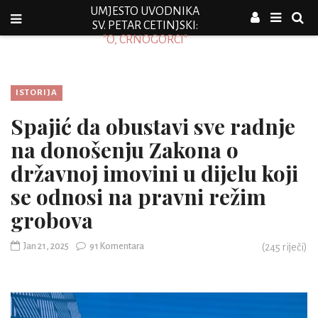
UMJESTO UVODNIKA
SV. PETAR CETINJSKI:
"O, CRNOGORCI"
ISTORIJA
Spajić da obustavi sve radnje
na donošenju Zakona o
državnoj imovini u dijelu koji
se odnosi na pravni režim
grobova
Jan 21, 2025
91 Komentara
(
245
riječi)