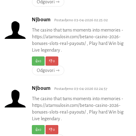
Odgovori ⇾
Njboum
Postavljeno 03-04-2026 02:25:02
The casino that turns moments into memories -
https://atamsulosin.com/betano-casino-2026-
bonuses-slots-real-payouts/ , Play hard Win big
Live legendary .
👍
0
👎
0
Odgovori ⇾
Njboum
Postavljeno 03-04-2026 02:24:57
The casino that turns moments into memories -
https://atamsulosin.com/betano-casino-2026-
bonuses-slots-real-payouts/ , Play hard Win big
Live legendary .
👍
0
👎
0