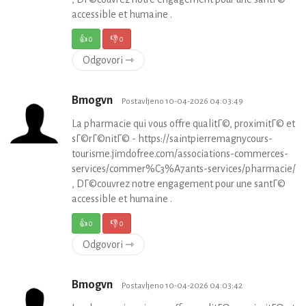
accessible et humaine .
👍
0
👎
0
Odgovori ⇾
Bmogvn
Postavljeno 10-04-2026 04:03:49
La pharmacie qui vous offre qualitГ©, proximitГ© et
sГ©rГ©nitГ© - https://saintpierremagnycours-
tourisme.jimdofree.com/associations-commerces-
services/commer%C3%A7ants-services/pharmacie/
, DГ©couvrez notre engagement pour une santГ©
accessible et humaine .
👍
0
👎
0
Odgovori ⇾
Bmogvn
Postavljeno 10-04-2026 04:03:42