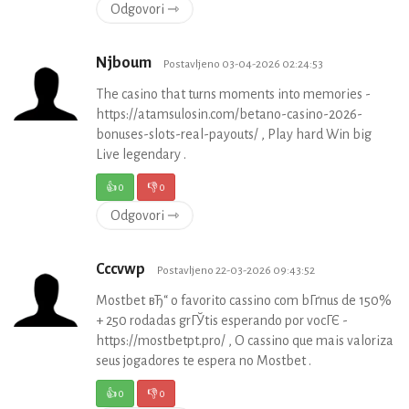
Odgovori ⇾
Njboum
Postavljeno 03-04-2026 02:24:53
The casino that turns moments into memories -
https://atamsulosin.com/betano-casino-2026-
bonuses-slots-real-payouts/ , Play hard Win big
Live legendary .
👍
0
👎
0
Odgovori ⇾
Cccvwp
Postavljeno 22-03-2026 09:43:52
Mostbet вЂ“ o favorito cassino com bГґnus de 150%
+ 250 rodadas grГЎtis esperando por vocГЄ -
https://mostbetpt.pro/ , O cassino que mais valoriza
seus jogadores te espera no Mostbet .
👍
0
👎
0