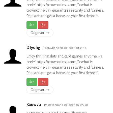
href="https://crowncoinsus.com/">what is
crowncoins</a> guarantees security and fairness.
Register and get a bonus on your first deposit.
👍
0
👎
0
Odgovori ⇾
Dfyohg
Postavljeno 20-02-2026 01:21:16
Enjoy thrilling slots and card games anytime. <a
href="https://crowncoinsus.com/">what is
crowncoins</a> guarantees security and fairness.
Register and get a bonus on your first deposit.
👍
0
👎
0
Odgovori ⇾
Kxuwva
Postavljeno 13-02-2026 02:05:50