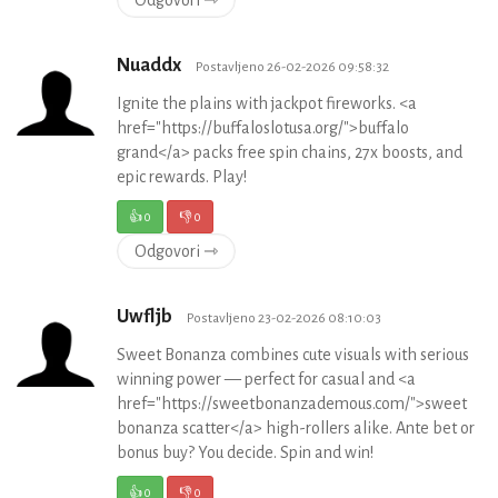
Nuaddx
Postavljeno 26-02-2026 09:58:32
Ignite the plains with jackpot fireworks. <a
href="https://buffaloslotusa.org/">buffalo
grand</a> packs free spin chains, 27x boosts, and
epic rewards. Play!
👍
0
👎
0
Odgovori ⇾
Uwfljb
Postavljeno 23-02-2026 08:10:03
Sweet Bonanza combines cute visuals with serious
winning power — perfect for casual and <a
href="https://sweetbonanzademous.com/">sweet
bonanza scatter</a> high-rollers alike. Ante bet or
bonus buy? You decide. Spin and win!
👍
0
👎
0