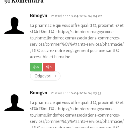
Bmogvn
Postavljeno 10-04-2026 04:04:02
La pharmacie qui vous offre qualitГ©, proximitГ© et
sГ©rГ©nitГ© - https://saintpierremagnycours-
tourisme.jimdofree.com/associations-commerces-
services/commer%C3%A7ants-services/pharmacie/
, DГ©couvrez notre engagement pour une santГ©
accessible et humaine .
👍
0
👎
0
Odgovori ⇾
Bmogvn
Postavljeno 10-04-2026 04:03:55
La pharmacie qui vous offre qualitГ©, proximitГ© et
sГ©rГ©nitГ© - https://saintpierremagnycours-
tourisme.jimdofree.com/associations-commerces-
services/commer%C3%A7ants-services/pharmacie/
, DГ©couvrez notre engagement pour une santГ©