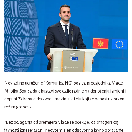
Nevladino udruženje “Komunica NG” poziva predsjednika Vlade
Milojka Spaića da obustavi sve dalje radnje na donošenju izmjeni i
dopuni Zakona o državnoj imovini u dijelu koji se odnosi na pravni
režim grobova.
“Bez odlaganja od premijera Vlade se očekuje, da crnogorskoj
javnosti iznese jasan i nedvosmislen odgovor na javno obraćanje