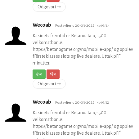
Odgovori ⇾
Wecoab
Postavljeno 20-03-2026 14:49:37
Kasinets fremtid er Betano. Ta в‚¬500
velkomstbonus
https://betanogame.org/no/mobile-app/ og opplev
fГёrsteklasses slots og live dealere. Uttak pГҐ
minutter.
👍
0
👎
0
Odgovori ⇾
Wecoab
Postavljeno 20-03-2026 14:49:32
Kasinets fremtid er Betano. Ta в‚¬500
velkomstbonus
https://betanogame.org/no/mobile-app/ og opplev
fГёrsteklasses slots og live dealere. Uttak pГҐ