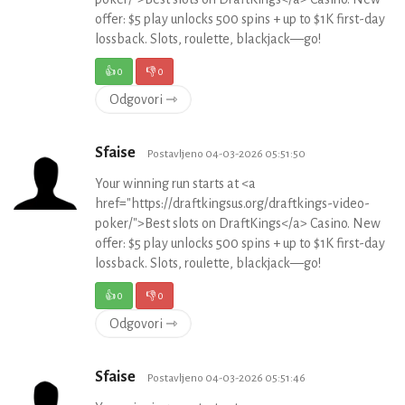
offer: $5 play unlocks 500 spins + up to $1K first-day
lossback. Slots, roulette, blackjack—go!
👍
0
👎
0
Odgovori ⇾
Sfaise
Postavljeno 04-03-2026 05:51:50
Your winning run starts at <a
href="https://draftkingsus.org/draftkings-video-
poker/">Best slots on DraftKings</a> Casino. New
offer: $5 play unlocks 500 spins + up to $1K first-day
lossback. Slots, roulette, blackjack—go!
👍
0
👎
0
Odgovori ⇾
Sfaise
Postavljeno 04-03-2026 05:51:46