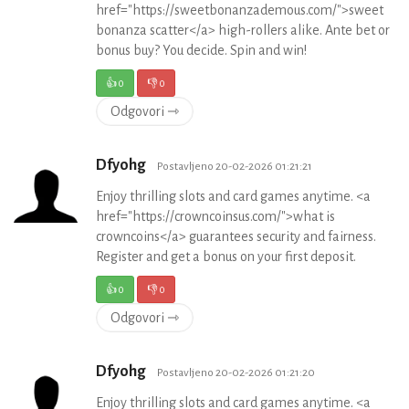
href="https://sweetbonanzademous.com/">sweet
bonanza scatter</a> high-rollers alike. Ante bet or
bonus buy? You decide. Spin and win!
👍
0
👎
0
Odgovori ⇾
Dfyohg
Postavljeno 20-02-2026 01:21:21
Enjoy thrilling slots and card games anytime. <a
href="https://crowncoinsus.com/">what is
crowncoins</a> guarantees security and fairness.
Register and get a bonus on your first deposit.
👍
0
👎
0
Odgovori ⇾
Dfyohg
Postavljeno 20-02-2026 01:21:20
Enjoy thrilling slots and card games anytime. <a