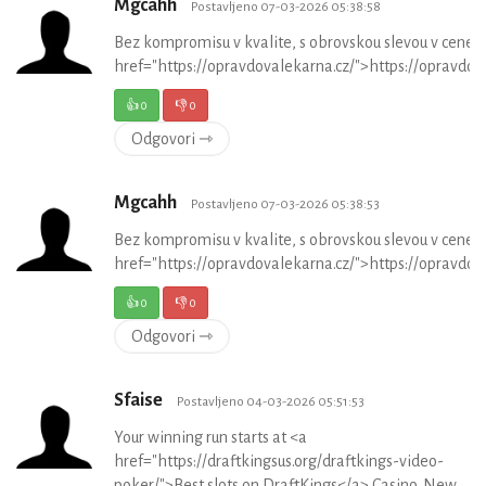
Mgcahh
Postavljeno 07-03-2026 05:38:58
Bez kompromisu v kvalite, s obrovskou slevou v cene 
href="https://opravdovalekarna.cz/">https://opravdov
👍
0
👎
0
Odgovori ⇾
Mgcahh
Postavljeno 07-03-2026 05:38:53
Bez kompromisu v kvalite, s obrovskou slevou v cene 
href="https://opravdovalekarna.cz/">https://opravdov
👍
0
👎
0
Odgovori ⇾
Sfaise
Postavljeno 04-03-2026 05:51:53
Your winning run starts at <a
href="https://draftkingsus.org/draftkings-video-
poker/">Best slots on DraftKings</a> Casino. New