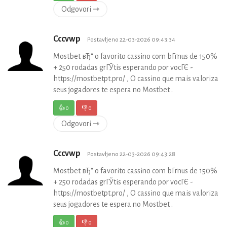
Odgovori ⇾
Cccvwp
Postavljeno 22-03-2026 09:43:34
Mostbet вЂ“ o favorito cassino com bГґnus de 150%
+ 250 rodadas grГЎtis esperando por vocГЄ -
https://mostbetpt.pro/ , O cassino que mais valoriza
seus jogadores te espera no Mostbet .
👍
0
👎
0
Odgovori ⇾
Cccvwp
Postavljeno 22-03-2026 09:43:28
Mostbet вЂ“ o favorito cassino com bГґnus de 150%
+ 250 rodadas grГЎtis esperando por vocГЄ -
https://mostbetpt.pro/ , O cassino que mais valoriza
seus jogadores te espera no Mostbet .
👍
0
👎
0