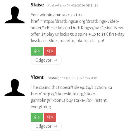
Sfaise
Postavljeno 04-03-2026 05:51:38
Your winning run starts at <a
href="https://draftkingsus.org/draftkings-video-
poker/">Best slots on DraftKings</a> Casino. New
offer: $5 play unlocks 500 spins + up to $1K first-day
lossback. Slots, roulette, blackjack—go!
👍
0
👎
0
Odgovori ⇾
Ylcvnt
Postavljeno 02-03-2026 11:20:01
The casino that doesn’t sleep. 24/7 action. <a
href="https://stakeslotus.org/stake-
gambling/">bonus buy stake</a> Instant
everything.
👍
0
👎
0
Odgovori ⇾