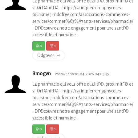
La pharmacie qui vous offre qualitГ©, proximitГ© et
sГ©rГ©nitГ© - https://saintpierremagnycours-
tourisme.jimdofree.com/associations-commerces-
services/commer%C3%A7ants-services/pharmacie/
, DГ©couvrez notre engagement pour une santГ©
accessible et humaine .
👍
0
👎
0
Odgovori ⇾
Bmogvn
Postavljeno 10-04-2026 04:03:35
La pharmacie qui vous offre qualitГ©, proximitГ© et
sГ©rГ©nitГ© - https://saintpierremagnycours-
tourisme.jimdofree.com/associations-commerces-
services/commer%C3%A7ants-services/pharmacie/
, DГ©couvrez notre engagement pour une santГ©
accessible et humaine .
👍
0
👎
0