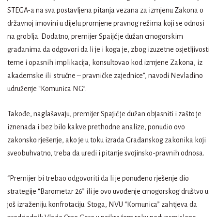
STEGA-a na sva postavljena pitanja vezana za izmjenu Zakona o
državnoj imovini u dijelu promjene pravnog režima koji se odnosi
na groblja. Dodatno, premijer Spaijć je dužan crnogorskim
građanima da odgovori da li je i koga je, zbog izuzetne osjetljivosti
teme i opasnih implikacija, konsultovao kod izmjene Zakona, iz
akademske ili stručne – pravničke zajednice”, navodi Nevladino
udruženje “Komunica NG”.
Takođe, naglašavaju, premijer Spajić je dužan objasniti i zašto je
iznenada i bez bilo kakve prethodne analize, ponudio ovo
zakonsko rješenje, ako je u toku izrada Građanskog zakonika koji
sveobuhvatno, treba da uredi i pitanje svojinsko-pravnih odnosa.
“Premijer bi trebao odgovoriti da li je ponuđeno rješenje dio
strategije “Barometar 26” ili je ovo uvođenje crnogorskog društvo u
još izraženiju konfrotaciju. Stoga, NVU “Komunica” zahtjeva da