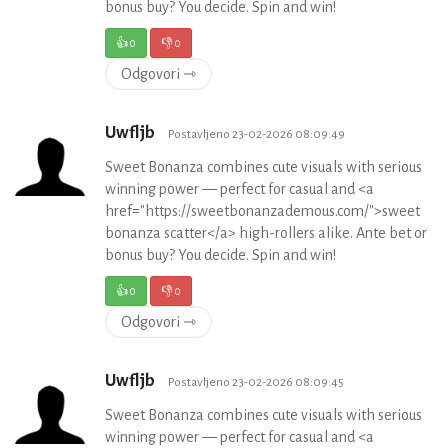
bonus buy? You decide. Spin and win!
👍
0
👎
0
Odgovori ⇾
Uwfljb
Postavljeno 23-02-2026 08:09:49
Sweet Bonanza combines cute visuals with serious
winning power — perfect for casual and <a
href="https://sweetbonanzademous.com/">sweet
bonanza scatter</a> high-rollers alike. Ante bet or
bonus buy? You decide. Spin and win!
👍
0
👎
0
Odgovori ⇾
Uwfljb
Postavljeno 23-02-2026 08:09:45
Sweet Bonanza combines cute visuals with serious
winning power — perfect for casual and <a