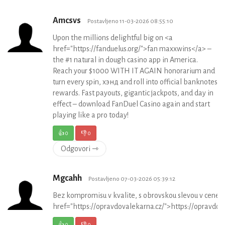
Amcsvs
Postavljeno 11-03-2026 08:55:10
Upon the millions delightful big on <a
href="https://fanduelus.org/">fan maxxwins</a> –
the #1 natural in dough casino app in America.
Reach your $1000 WITH IT AGAIN honorarium and
turn every spin, хэнд and roll into official banknotes
rewards. Fast payouts, gigantic jackpots, and day in
effect – download FanDuel Casino again and start
playing like a pro today!
👍
0
👎
0
Odgovori ⇾
Mgcahh
Postavljeno 07-03-2026 05:39:12
Bez kompromisu v kvalite, s obrovskou slevou v cene 
href="https://opravdovalekarna.cz/">https://opravdov
👍
0
👎
0