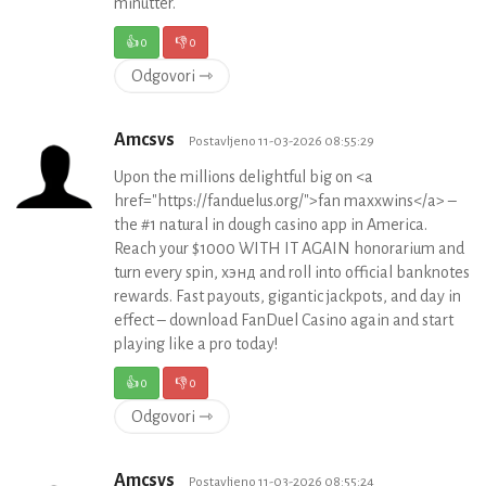
minutter.
👍
0
👎
0
Odgovori ⇾
Amcsvs
Postavljeno 11-03-2026 08:55:29
Upon the millions delightful big on <a
href="https://fanduelus.org/">fan maxxwins</a> –
the #1 natural in dough casino app in America.
Reach your $1000 WITH IT AGAIN honorarium and
turn every spin, хэнд and roll into official banknotes
rewards. Fast payouts, gigantic jackpots, and day in
effect – download FanDuel Casino again and start
playing like a pro today!
👍
0
👎
0
Odgovori ⇾
Amcsvs
Postavljeno 11-03-2026 08:55:24