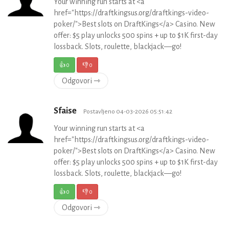
Your winning run starts at <a
href="https://draftkingsus.org/draftkings-video-
poker/">Best slots on DraftKings</a> Casino. New
offer: $5 play unlocks 500 spins + up to $1K first-day
lossback. Slots, roulette, blackjack—go!
👍
0
👎
0
Odgovori ⇾
Sfaise
Postavljeno 04-03-2026 05:51:42
Your winning run starts at <a
href="https://draftkingsus.org/draftkings-video-
poker/">Best slots on DraftKings</a> Casino. New
offer: $5 play unlocks 500 spins + up to $1K first-day
lossback. Slots, roulette, blackjack—go!
👍
0
👎
0
Odgovori ⇾