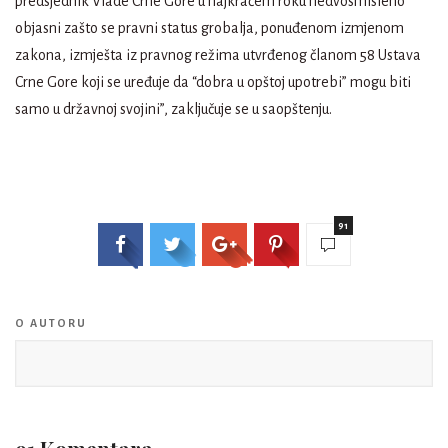
predsjednik Vlade Crne Gore u najkraćem roku nedvosmisleno
objasni zašto se pravni status grobalja, ponuđenom izmjenom
zakona, izmješta iz pravnog režima utvrđenog članom 58 Ustava
Crne Gore koji se uređuje da “dobra u opštoj upotrebi” mogu biti
samo u državnoj svojini”, zaključuje se u saopštenju.
91
O AUTORU
91 Komentara