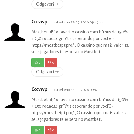
Odgovori ⇾
Cccvwp
Postavljeno 22-03-2026 09:43:44
Mostbet вЂ“ o favorito cassino com bГґnus de 150%
+ 250 rodadas grГЎtis esperando por vocГЄ -
https://mostbetpt.pro/ , O cassino que mais valoriza
seus jogadores te espera no Mostbet .
👍
0
👎
0
Odgovori ⇾
Cccvwp
Postavljeno 22-03-2026 09:43:39
Mostbet вЂ“ o favorito cassino com bГґnus de 150%
+ 250 rodadas grГЎtis esperando por vocГЄ -
https://mostbetpt.pro/ , O cassino que mais valoriza
seus jogadores te espera no Mostbet .
👍
0
👎
0