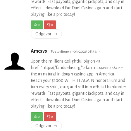
rewards. Fast payouts, gigantic jackpots, and day in
effect – download FanDuel Casino again and start
playing like a pro today!
👍
0
👎
0
Odgovori ⇾
Amcsvs
Postavljeno 11-03-2026 08:55:14
Upon the millions delightful big on <a
href="https://fanduelus.org/">fan maxxwins</a> –
the #1 natural in dough casino app in America.
Reach your $1000 WITH IT AGAIN honorarium and
turn every spin, хэнд and roll into official banknotes
rewards. Fast payouts, gigantic jackpots, and day in
effect – download FanDuel Casino again and start
playing like a pro today!
👍
0
👎
0
Odgovori ⇾