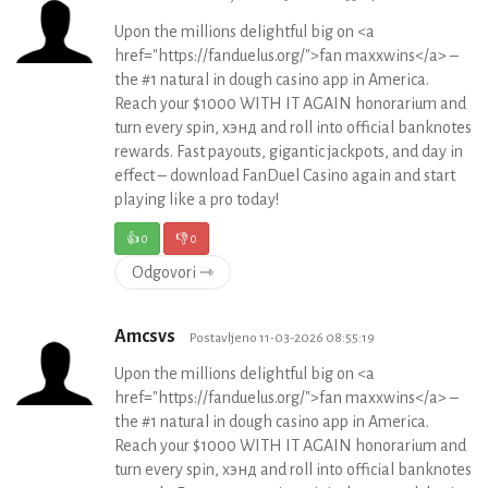
Upon the millions delightful big on <a
href="https://fanduelus.org/">fan maxxwins</a> –
the #1 natural in dough casino app in America.
Reach your $1000 WITH IT AGAIN honorarium and
turn every spin, хэнд and roll into official banknotes
rewards. Fast payouts, gigantic jackpots, and day in
effect – download FanDuel Casino again and start
playing like a pro today!
👍
0
👎
0
Odgovori ⇾
Amcsvs
Postavljeno 11-03-2026 08:55:19
Upon the millions delightful big on <a
href="https://fanduelus.org/">fan maxxwins</a> –
the #1 natural in dough casino app in America.
Reach your $1000 WITH IT AGAIN honorarium and
turn every spin, хэнд and roll into official banknotes