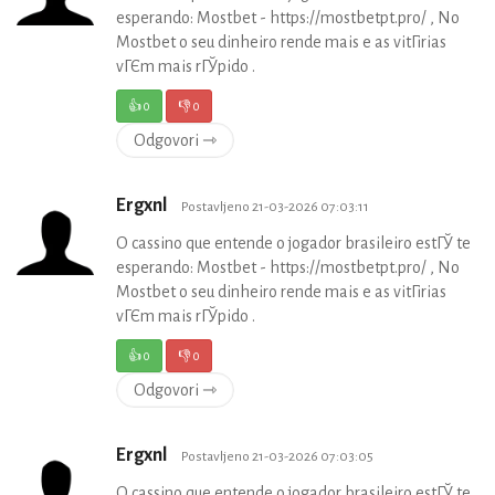
esperando: Mostbet - https://mostbetpt.pro/ , No
Mostbet o seu dinheiro rende mais e as vitГіrias
vГЄm mais rГЎpido .
👍
0
👎
0
Odgovori ⇾
Ergxnl
Postavljeno 21-03-2026 07:03:11
O cassino que entende o jogador brasileiro estГЎ te
esperando: Mostbet - https://mostbetpt.pro/ , No
Mostbet o seu dinheiro rende mais e as vitГіrias
vГЄm mais rГЎpido .
👍
0
👎
0
Odgovori ⇾
Ergxnl
Postavljeno 21-03-2026 07:03:05
O cassino que entende o jogador brasileiro estГЎ te