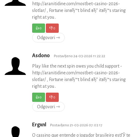
http://aranitidine.com/mostbet-casino-2026-
slotlar/ , Fortune isnвЂ™t blind вЂ” itвЂ™s staring
right at you .
👍
0
👎
0
Odgovori ⇾
Asdono
Postavljeno 24-03-2026 11:22:22
Play like the next spin owes you child support -
http://aranitidine.com/mostbet-casino-2026-
slotlar/ , Fortune isnвЂ™t blind вЂ” itвЂ™s staring
right at you .
👍
0
👎
0
Odgovori ⇾
Ergxnl
Postavljeno 21-03-2026 07:03:17
O cassino que entende o jogador brasileiro estГЎ te