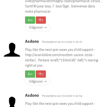
ville/pharmacien/magny-cours/pharmacie-circuit ,
SantГ© pour tous, Г tout Гўge : bienvenue dans
notre pharmacie .
👍
0
👎
0
Odgovori ⇾
Asdono
Postavljeno 24-03-2026 11:23:01
Play like the next spin owes you child support -
http://aranitidine.com/mostbet-casino-2026-
slotlar/ , Fortune isnвЂ™t blind вЂ” itвЂ™s staring
right at you .
👍
0
👎
0
Odgovori ⇾
Asdono
Postavljeno 24-03-2026 11:22:54
Play like the next spin owes you child support -