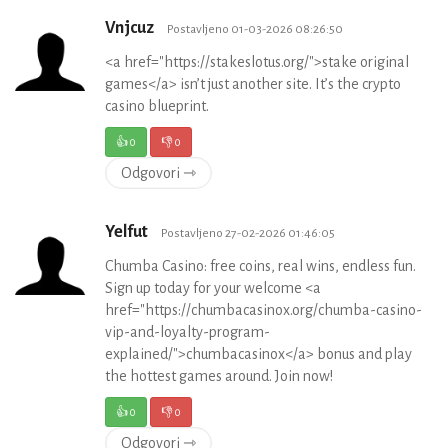
Vnjcuz
Postavljeno 01-03-2026 08:26:50
<a href="https://stakeslotus.org/">stake original
games</a> isn’t just another site. It’s the crypto
casino blueprint.
👍
0
👎
0
Odgovori ⇾
Yelfut
Postavljeno 27-02-2026 01:46:05
Chumba Casino: free coins, real wins, endless fun.
Sign up today for your welcome <a
href="https://chumbacasinox.org/chumba-casino-
vip-and-loyalty-program-
explained/">chumbacasinox</a> bonus and play
the hottest games around. Join now!
👍
0
👎
0
Odgovori ⇾