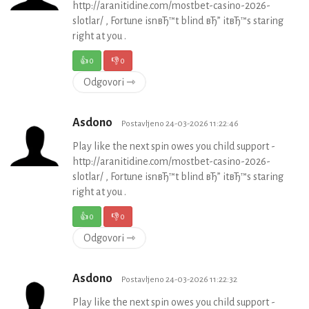
http://aranitidine.com/mostbet-casino-2026-
slotlar/ , Fortune isnвЂ™t blind вЂ” itвЂ™s staring
right at you .
👍
0
👎
0
Odgovori ⇾
Asdono
Postavljeno 24-03-2026 11:22:46
Play like the next spin owes you child support -
http://aranitidine.com/mostbet-casino-2026-
slotlar/ , Fortune isnвЂ™t blind вЂ” itвЂ™s staring
right at you .
👍
0
👎
0
Odgovori ⇾
Asdono
Postavljeno 24-03-2026 11:22:32
Play like the next spin owes you child support -