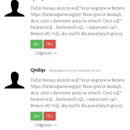
DuЕјe bonusy, jeszcze wiД™ksze wygrane w Betano
https://betanogame.org/pl/. Nowi gracze dostajД…
do в‚¬500 + darmowe spiny na slotach. Ciesz siД™
bezpiecznД… bankowoЕ›ciД… i wsparciem 24/7.
Betano вЂ“ mД…dry wybГіr dla powaЕјnych graczy.
👍
0
👎
0
Odgovori ⇾
Qmilqv
Postavljeno 16-03-2026 09:43:00
DuЕјe bonusy, jeszcze wiД™ksze wygrane w Betano
https://betanogame.org/pl/. Nowi gracze dostajД…
do в‚¬500 + darmowe spiny na slotach. Ciesz siД™
bezpiecznД… bankowoЕ›ciД… i wsparciem 24/7.
Betano вЂ“ mД…dry wybГіr dla powaЕјnych graczy.
👍
0
👎
0
Odgovori ⇾