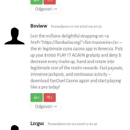
Odgovori ⇾
Boviww
Postavljeno 10-03-2026 04:20:27
Join the millions delightful strapping on <a
href="https://fanduelus.org/">fan maxxwins</a> –
the #1 legitimate coins casino app in America. Pick
up your $1000 PLAY IT AGAIN gratuity and deny b
decrease every make up, hand and rotate into
legitimate coin of the realm rewards. Fast payouts,
immense jackpots, and continuous activity –
download FanDuel Casino again and start playing
like a pro today!
👍
0
👎
0
Odgovori ⇾
Lzcguc
Postavljeno 05-03-2026 17:41:47