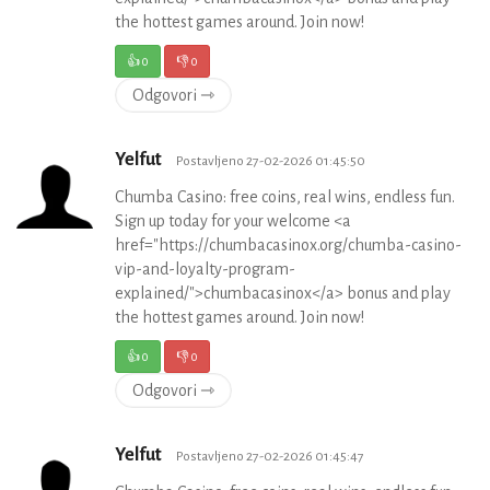
the hottest games around. Join now!
👍
0
👎
0
Odgovori ⇾
Yelfut
Postavljeno 27-02-2026 01:45:50
Chumba Casino: free coins, real wins, endless fun.
Sign up today for your welcome <a
href="https://chumbacasinox.org/chumba-casino-
vip-and-loyalty-program-
explained/">chumbacasinox</a> bonus and play
the hottest games around. Join now!
👍
0
👎
0
Odgovori ⇾
Yelfut
Postavljeno 27-02-2026 01:45:47