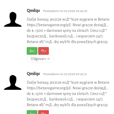
Qmilqv
Postavljeno 16-03-2026 09:42:55
DuЕјe bonusy, jeszcze wiД™ksze wygrane w Betano
https://betanogame.org/pl/. Nowi gracze dostajД…
do в‚¬500 + darmowe spiny na slotach. Ciesz siД™
bezpiecznД… bankowoЕ›ciД… i wsparciem 24/7.
Betano вЂ“ mД…dry wybГіr dla powaЕјnych graczy.
👍
0
👎
0
Odgovori ⇾
Qmilqv
Postavljeno 16-03-2026 09:42:51
DuЕјe bonusy, jeszcze wiД™ksze wygrane w Betano
https://betanogame.org/pl/. Nowi gracze dostajД…
do в‚¬500 + darmowe spiny na slotach. Ciesz siД™
bezpiecznД… bankowoЕ›ciД… i wsparciem 24/7.
Betano вЂ“ mД…dry wybГіr dla powaЕјnych graczy.
👍
0
👎
0