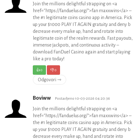
Join the millions delightful strapping on <a
href="https://fanduelus.org/">fan maxxwins</a> –
the #1 legitimate coins casino app in America. Pick
up your $1000 PLAY IT AGAIN gratuity and deny b
decrease every make up, hand and rotate into
legitimate coin of the realm rewards. Fast payouts,
immense jackpots, and continuous activity –
download FanDuel Casino again and start playing
like a pro today!
👍
0
👎
0
Odgovori ⇾
Boviww
Postavljeno 10-03-2026 04:20:36
Join the millions delightful strapping on <a
href="https://fanduelus.org/">fan maxxwins</a> –
the #1 legitimate coins casino app in America. Pick
up your $1000 PLAY IT AGAIN gratuity and deny b
decrease every make up, hand and rotate into