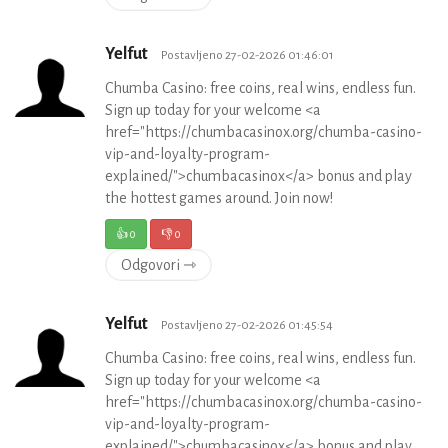
Yelfut
Postavljeno 27-02-2026 01:46:01
Chumba Casino: free coins, real wins, endless fun.
Sign up today for your welcome <a
href="https://chumbacasinox.org/chumba-casino-
vip-and-loyalty-program-
explained/">chumbacasinox</a> bonus and play
the hottest games around. Join now!
👍
0
👎
0
Odgovori ⇾
Yelfut
Postavljeno 27-02-2026 01:45:54
Chumba Casino: free coins, real wins, endless fun.
Sign up today for your welcome <a
href="https://chumbacasinox.org/chumba-casino-
vip-and-loyalty-program-
explained/">chumbacasinox</a> bonus and play