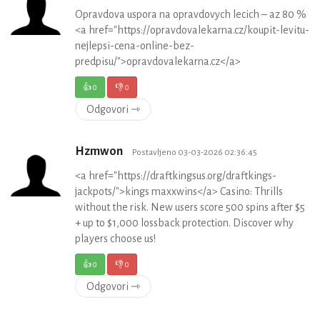
Opravdova uspora na opravdovych lecich – az 80 %
<a href="https://opravdovalekarna.cz/koupit-levitu-
nejlepsi-cena-online-bez-
predpisu/">opravdovalekarna.cz</a>
👍
0
👎
0
Odgovori ⇾
Hzmwon
Postavljeno 03-03-2026 02:36:45
<a href="https://draftkingsus.org/draftkings-
jackpots/">kings maxxwins</a> Casino: Thrills
without the risk. New users score 500 spins after $5
+ up to $1,000 lossback protection. Discover why
players choose us!
👍
0
👎
0
Odgovori ⇾