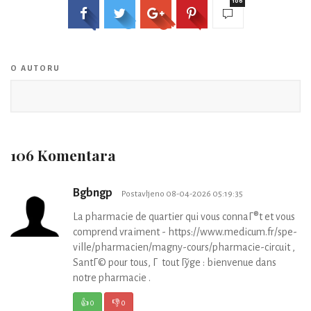
106
O AUTORU
106 Komentara
Bgbngp
Postavljeno 08-04-2026 05:19:35
La pharmacie de quartier qui vous connaГ®t et vous
comprend vraiment - https://www.medicum.fr/spe-
ville/pharmacien/magny-cours/pharmacie-circuit ,
SantГ© pour tous, Г tout Гўge : bienvenue dans
notre pharmacie .
👍
0
👎
0