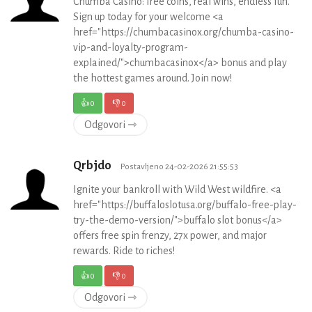
Chumba Casino: free coins, real wins, endless fun.
Sign up today for your welcome <a
href="https://chumbacasinox.org/chumba-casino-
vip-and-loyalty-program-
explained/">chumbacasinox</a> bonus and play
the hottest games around. Join now!
👍
0
👎
0
Odgovori ⇾
Qrbjdo
Postavljeno 24-02-2026 21:55:53
Ignite your bankroll with Wild West wildfire. <a
href="https://buffaloslotusa.org/buffalo-free-play-
try-the-demo-version/">buffalo slot bonus</a>
offers free spin frenzy, 27x power, and major
rewards. Ride to riches!
👍
0
👎
0
Odgovori ⇾