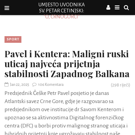
UMJESTO UVODNIKA
SV. PETAR CETINJSKI:
"O, CRNOGORCI"
SPORT
Pavel i Kentera: Maligni ruski
uticaj najveća prijetnja
stabilnosti Zapadnog Balkana
Jan 22, 2025
106 Komentara
(
298
riječi)
Predsjednik Češke Petr Pavel posjetio je danas
Atlantski savez Crne Gore, gdje je razgovarao sa
predsjednikom ove institucije dr Savom Kenterom i
upoznao se sa aktivnostima Digitalnog forenzičkog
centra (DFC) u borbi protiv malignog stranog uticaja i
hibridnih prijetnji koje ugrožavaju stabilnost naše