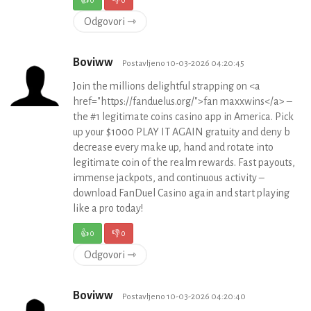
Odgovori ⇾
Boviww
Postavljeno 10-03-2026 04:20:45
Join the millions delightful strapping on <a
href="https://fanduelus.org/">fan maxxwins</a> –
the #1 legitimate coins casino app in America. Pick
up your $1000 PLAY IT AGAIN gratuity and deny b
decrease every make up, hand and rotate into
legitimate coin of the realm rewards. Fast payouts,
immense jackpots, and continuous activity –
download FanDuel Casino again and start playing
like a pro today!
👍
0
👎
0
Odgovori ⇾
Boviww
Postavljeno 10-03-2026 04:20:40