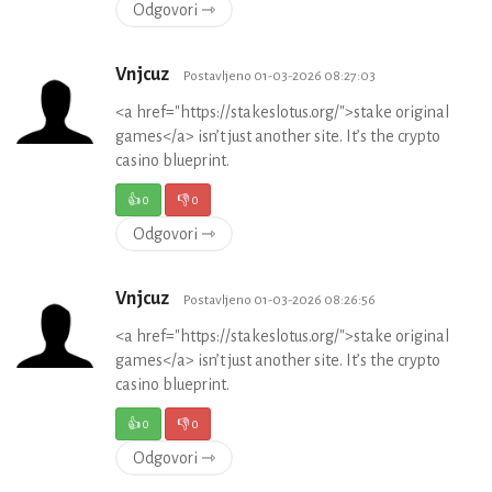
Odgovori ⇾
Vnjcuz
Postavljeno 01-03-2026 08:27:03
<a href="https://stakeslotus.org/">stake original
games</a> isn’t just another site. It’s the crypto
casino blueprint.
👍
0
👎
0
Odgovori ⇾
Vnjcuz
Postavljeno 01-03-2026 08:26:56
<a href="https://stakeslotus.org/">stake original
games</a> isn’t just another site. It’s the crypto
casino blueprint.
👍
0
👎
0
Odgovori ⇾