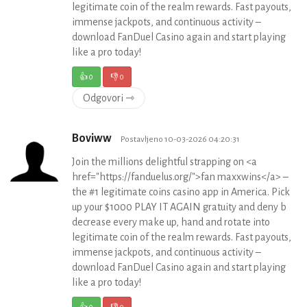
legitimate coin of the realm rewards. Fast payouts,
immense jackpots, and continuous activity –
download FanDuel Casino again and start playing
like a pro today!
👍
0
👎
0
Odgovori ⇾
Boviww
Postavljeno 10-03-2026 04:20:31
Join the millions delightful strapping on <a
href="https://fanduelus.org/">fan maxxwins</a> –
the #1 legitimate coins casino app in America. Pick
up your $1000 PLAY IT AGAIN gratuity and deny b
decrease every make up, hand and rotate into
legitimate coin of the realm rewards. Fast payouts,
immense jackpots, and continuous activity –
download FanDuel Casino again and start playing
like a pro today!
👍
0
👎
0