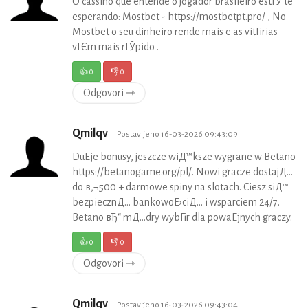
O cassino que entende o jogador brasileiro estГЎ te
esperando: Mostbet - https://mostbetpt.pro/ , No
Mostbet o seu dinheiro rende mais e as vitГіrias
vГЄm mais rГЎpido .
👍
0
👎
0
Odgovori ⇾
Qmilqv
Postavljeno 16-03-2026 09:43:09
DuЕјe bonusy, jeszcze wiД™ksze wygrane w Betano
https://betanogame.org/pl/. Nowi gracze dostajД…
do в‚¬500 + darmowe spiny na slotach. Ciesz siД™
bezpiecznД… bankowoЕ›ciД… i wsparciem 24/7.
Betano вЂ“ mД…dry wybГіr dla powaЕјnych graczy.
👍
0
👎
0
Odgovori ⇾
Qmilqv
Postavljeno 16-03-2026 09:43:04