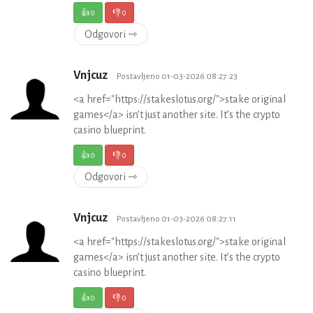
👍
0
👎
0
Odgovori ⇾
Vnjcuz
Postavljeno 01-03-2026 08:27:23
<a href="https://stakeslotus.org/">stake original
games</a> isn’t just another site. It’s the crypto
casino blueprint.
👍
0
👎
0
Odgovori ⇾
Vnjcuz
Postavljeno 01-03-2026 08:27:11
<a href="https://stakeslotus.org/">stake original
games</a> isn’t just another site. It’s the crypto
casino blueprint.
👍
0
👎
0