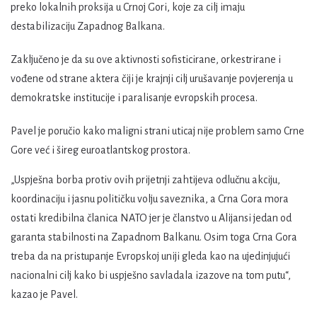
preko lokalnih proksija u Crnoj Gori, koje za cilj imaju
destabilizaciju Zapadnog Balkana.
Zaključeno je da su ove aktivnosti sofisticirane, orkestrirane i
vođene od strane aktera čiji je krajnji cilj urušavanje povjerenja u
demokratske institucije i paralisanje evropskih procesa.
Pavel je poručio kako maligni strani uticaj nije problem samo Crne
Gore već i šireg euroatlantskog prostora.
„Uspješna borba protiv ovih prijetnji zahtijeva odlučnu akciju,
koordinaciju i jasnu političku volju saveznika, a Crna Gora mora
ostati kredibilna članica NATO jer je članstvo u Alijansi jedan od
garanta stabilnosti na Zapadnom Balkanu. Osim toga Crna Gora
treba da na pristupanje Evropskoj uniji gleda kao na ujedinjujući
nacionalni cilj kako bi uspješno savladala izazove na tom putu“,
kazao je Pavel.