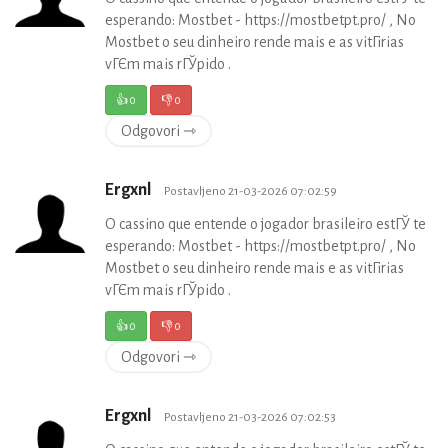
esperando: Mostbet - https://mostbetpt.pro/ , No
Mostbet o seu dinheiro rende mais e as vitГіrias
vГЄm mais rГЎpido .
👍
0
👎
0
Odgovori ⇾
Ergxnl
Postavljeno 21-03-2026 07:02:59
O cassino que entende o jogador brasileiro estГЎ te
esperando: Mostbet - https://mostbetpt.pro/ , No
Mostbet o seu dinheiro rende mais e as vitГіrias
vГЄm mais rГЎpido .
👍
0
👎
0
Odgovori ⇾
Ergxnl
Postavljeno 21-03-2026 07:02:53