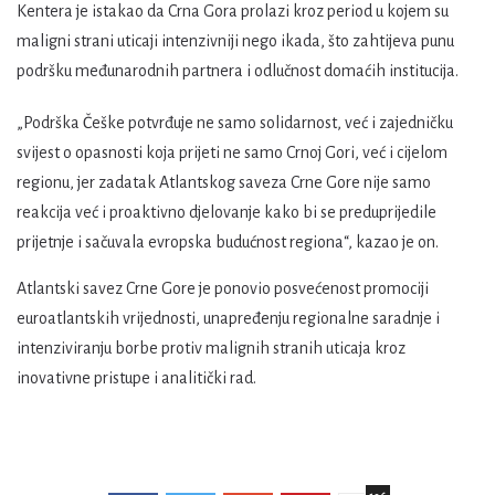
Kentera je istakao da Crna Gora prolazi kroz period u kojem su
maligni strani uticaji intenzivniji nego ikada, što zahtijeva punu
podršku međunarodnih partnera i odlučnost domaćih institucija.
„Podrška Češke potvrđuje ne samo solidarnost, već i zajedničku
svijest o opasnosti koja prijeti ne samo Crnoj Gori, već i cijelom
regionu, jer zadatak Atlantskog saveza Crne Gore nije samo
reakcija već i proaktivno djelovanje kako bi se preduprijedile
prijetnje i sačuvala evropska budućnost regiona“, kazao je on.
Atlantski savez Crne Gore je ponovio posvećenost promociji
euroatlantskih vrijednosti, unapređenju regionalne saradnje i
intenziviranju borbe protiv malignih stranih uticaja kroz
inovativne pristupe i analitički rad.