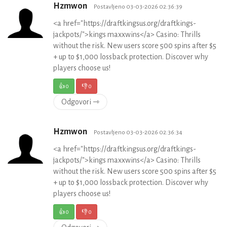
Hzmwon
Postavljeno 03-03-2026 02:36:39
<a href="https://draftkingsus.org/draftkings-
jackpots/">kings maxxwins</a> Casino: Thrills
without the risk. New users score 500 spins after $5
+ up to $1,000 lossback protection. Discover why
players choose us!
👍
0
👎
0
Odgovori ⇾
Hzmwon
Postavljeno 03-03-2026 02:36:34
<a href="https://draftkingsus.org/draftkings-
jackpots/">kings maxxwins</a> Casino: Thrills
without the risk. New users score 500 spins after $5
+ up to $1,000 lossback protection. Discover why
players choose us!
👍
0
👎
0