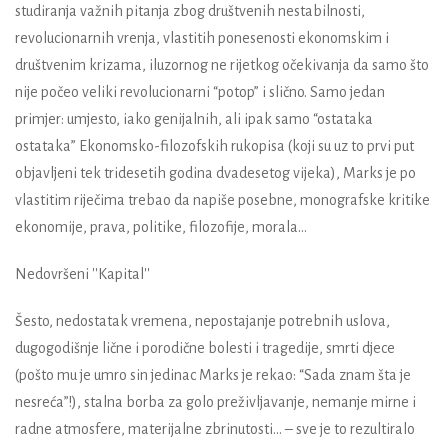
studiranja važnih pitanja zbog društvenih nestabilnosti,
revolucionarnih vrenja, vlastitih ponesenosti ekonomskim i
društvenim krizama, iluzornog ne rijetkog očekivanja da samo što
nije počeo veliki revolucionarni “potop” i slično. Samo jedan
primjer: umjesto, iako genijalnih, ali ipak samo “ostataka
ostataka” Ekonomsko-filozofskih rukopisa (koji su uz to prvi put
objavljeni tek tridesetih godina dvadesetog vijeka), Marks je po
vlastitim riječima trebao da napiše posebne, monografske kritike
ekonomije, prava, politike, filozofije, morala...
Nedovršeni ''Kapital''
Šesto, nedostatak vremena, nepostajanje potrebnih uslova,
dugogodišnje lične i porodične bolesti i tragedije, smrti djece
(pošto mu je umro sin jedinac Marks je rekao: “Sada znam šta je
nesreća”!), stalna borba za golo preživljavanje, nemanje mirne i
radne atmosfere, materijalne zbrinutosti... – sve je to rezultiralo