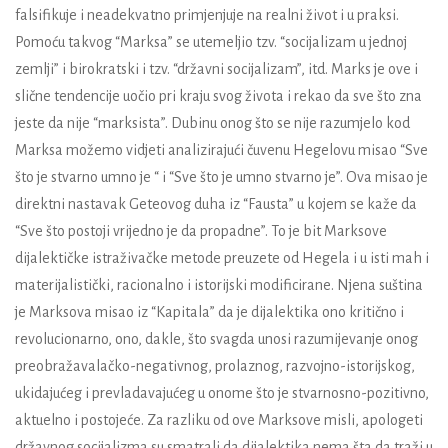
falsifikuje i neadekvatno primjenjuje na realni život i u praksi.
Pomoću takvog “Marksa” se utemeljio tzv. “socijalizam u jednoj
zemlji” i birokratski i tzv. “državni socijalizam”, itd. Marks je ove i
slične tendencije uočio pri kraju svog života i rekao da sve što zna
jeste da nije “marksista”. Dubinu onog što se nije razumjelo kod
Marksa možemo vidjeti analizirajući čuvenu Hegelovu misao “Sve
što je stvarno umno je “ i “Sve što je umno stvarno je”. Ova misao je
direktni nastavak Geteovog duha iz “Fausta” u kojem se kaže da
“Sve što postoji vrijedno je da propadne”. To je bit Marksove
dijalektičke istraživačke metode preuzete od Hegela i u isti mah i
materijalistički, racionalno i istorijski modificirane. Njena suština
je Marksova misao iz “Kapitala” da je dijalektika ono kritično i
revolucionarno, ono, dakle, što svagda unosi razumijevanje onog
preobražavalačko-negativnog, prolaznog, razvojno-istorijskog,
ukidajućeg i prevladavajućeg u onome što je stvarnosno-pozitivno,
aktuelno i postojeće. Za razliku od ove Marksove misli, apologeti
državnog socijalizma su smatrali da dijalektika nema šta da traži u