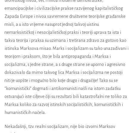
teoretskog nivoa, već i nivoa moderne demokratske,
emancipacijske i civilizacijske prakse razvijenog kapitalističkog
Zapada Evrope i nivoa savremene društvene teorijske građanske
misli, a u isto vrijeme nasuprot jednoj takvoj uistinu
nemarksističkoj i nesocijalističkoj praksi i teoriji uprava ta ista i
takva teorija i praksa su uzimana i tretirana zdravo za gotovo kao
istinska Marksova misao. Marks i socijalizam su tako unazađivani i
teorijom i praksom, što je bila antipropaganda i Marksa i
socijalizma, s jedne strane, a s druge strane se uporno i agresivno
dokazivalo da mimo takvog lica Marksa i socijalizma ne postoji
niti je uopšte i mogućno bilo koje drugo i drugačije! Tako su se
“komunistički” dogmati i antikomunisti našli na istom zadatku
ostvarujući iste ciljeve čiji su rezultati bili katastrofalni ne toliko za
Marksa koliko za razvoj istinskih socijalističkih, komunističkih i
humanističkih načela.
Nekadašnji, tzv. realni socijalizam, nije bio izvorni Marksov