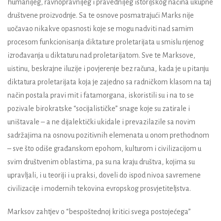
humanijeg, ravnopravnijeg i pravednijeg istorijskog načina ukupne
društvene proizvodnje. Sa te osnove posmatrajući Marks nije
uočavao nikakve opasnosti koje se mogu nadviti nad samim
procesom funkcionisanja diktature proletarijata u smislu njenog
izrođavanja u diktaturu nad proletarijatom. Sve te Marksove,
uistinu, beskrajne iluzije i povjerenje bez računa, kada je u pitanju
diktatura proletarijata koja je zajedno sa radničkom klasom na taj
način postala pravi mit i fatamorgana, iskoristili su i na to se
pozivale birokratske “socijalističke” snage koje su zatirale i
uništavale – a ne dijalektički ukidale i prevazilazile sa novim
sadržajima na osnovu pozitivnih elemenata u onom prethodnom
– sve što odiše građanskom epohom, kulturom i civilizacijom u
svim društvenim oblastima, pa su na kraju društva, kojima su
upravljali, i u teoriji i u praksi, doveli do ispod nivoa savremene
civilizacije i modernih tekovina evropskog prosvjetiteljstva.
Marksov zahtjev o “bespoštednoj kritici svega postojećega”