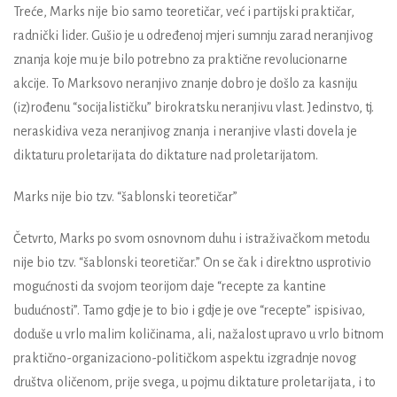
Treće, Marks nije bio samo teoretičar, već i partijski praktičar,
radnički lider. Gušio je u određenoj mjeri sumnju zarad neranjivog
znanja koje mu je bilo potrebno za praktične revolucionarne
akcije. To Marksovo neranjivo znanje dobro je došlo za kasniju
(iz)rođenu “socijalističku” birokratsku neranjivu vlast. Jedinstvo, tj.
neraskidiva veza neranjivog znanja i neranjive vlasti dovela je
diktaturu proletarijata do diktature nad proletarijatom.
Marks nije bio tzv. “šablonski teoretičar”
Četvrto, Marks po svom osnovnom duhu i istraživačkom metodu
nije bio tzv. “šablonski teoretičar.” On se čak i direktno usprotivio
mogućnosti da svojom teorijom daje “recepte za kantine
budućnosti”. Tamo gdje je to bio i gdje je ove “recepte” ispisivao,
doduše u vrlo malim količinama, ali, nažalost upravo u vrlo bitnom
praktično-organizaciono-političkom aspektu izgradnje novog
društva oličenom, prije svega, u pojmu diktature proletarijata, i to