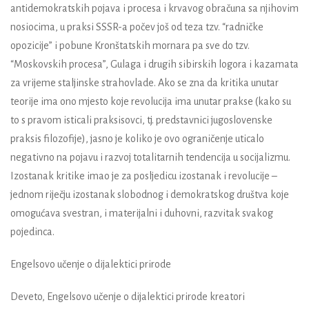
antidemokratskih pojava i procesa i krvavog obračuna sa njihovim
nosiocima, u praksi SSSR-a počev još od teza tzv. “radničke
opozicije” i pobune Kronštatskih mornara pa sve do tzv.
“Moskovskih procesa”, Gulaga i drugih sibirskih logora i kazamata
za vrijeme staljinske strahovlade. Ako se zna da kritika unutar
teorije ima ono mjesto koje revolucija ima unutar prakse (kako su
to s pravom isticali praksisovci, tj. predstavnici jugoslovenske
praksis filozofije), jasno je koliko je ovo ograničenje uticalo
negativno na pojavu i razvoj totalitarnih tendencija u socijalizmu.
Izostanak kritike imao je za posljedicu izostanak i revolucije –
jednom riječju izostanak slobodnog i demokratskog društva koje
omogućava svestran, i materijalni i duhovni, razvitak svakog
pojedinca.
Engelsovo učenje o dijalektici prirode
Deveto, Engelsovo učenje o dijalektici prirode kreatori