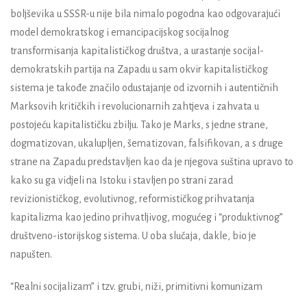
boljševika u SSSR-u nije bila nimalo pogodna kao odgovarajući
model demokratskog i emancipacijskog socijalnog
transformisanja kapitalističkog društva, a urastanje socijal-
demokratskih partija na Zapadu u sam okvir kapitalističkog
sistema je takođe značilo odustajanje od izvornih i autentičnih
Marksovih kritičkih i revolucionarnih zahtjeva i zahvata u
postojeću kapitalističku zbilju. Tako je Marks, s jedne strane,
dogmatizovan, ukalupljen, šematizovan, falsifikovan, a s druge
strane na Zapadu predstavljen kao da je njegova suština upravo to
kako su ga vidjeli na Istoku i stavljen po strani zarad
revizionističkog, evolutivnog, reformističkog prihvatanja
kapitalizma kao jedino prihvatljivog, mogućeg i “produktivnog”
društveno-istorijskog sistema. U oba slučaja, dakle, bio je
napušten.
“Realni socijalizam” i tzv. grubi, niži, primitivni komunizam