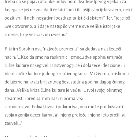
treba da se pojavi otpilike polovinom dvadesetprvog vijeka i za
kojega se još ne zna da li će biti “bolji ili lošiji istorijski sistem, neki
pozitivni ili neki negativni postkapitalistički sistem.” Jer, “to je još
uvek otvoreno, ali da je nastupilo vreme ove velike istorijske
smene, to je već sasvim izvesno.”
Pitirim Sorokin ovu “najveću promenu” sagledava na sljedeći
način: “...Kao da smo na raskrsnici između dve epohe: umiruće
čulne kulture našeg veličanstvenog juče i dolazeće ideacione ili
idealističke kulture jednog kreativnog sutra. Mi živimo, mislimo i
delujemo na kraju briljantnog šest stotina godina dugog čulnog
dana...Velika kriza čulne kulture je već tu, u svoj svojoj okrutnoj
stvarnosti i pred samim našim očima vrši
samoubistvo...Poluaktivna i polumrtva, ona može produžavati
svoju agoniju decenijama, ali njeno proleće i njeno leto prošli su
zauvek...”