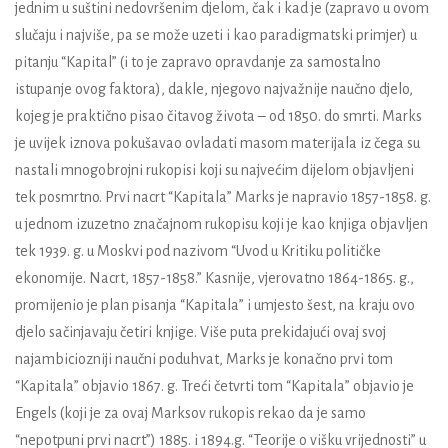
jednim u suštini nedovršenim djelom, čak i kad je (zapravo u ovom
slučaju i najviše, pa se može uzeti i kao paradigmatski primjer) u
pitanju “Kapital” (i to je zapravo opravdanje za samostalno
istupanje ovog faktora), dakle, njegovo najvažnije naučno djelo,
kojeg je praktično pisao čitavog života – od 1850. do smrti. Marks
je uvijek iznova pokušavao ovladati masom materijala iz čega su
nastali mnogobrojni rukopisi koji su najvećim dijelom objavljeni
tek posmrtno. Prvi nacrt “Kapitala” Marks je napravio 1857-1858. g.
u jednom izuzetno značajnom rukopisu koji je kao knjiga objavljen
tek 1939. g. u Moskvi pod nazivom “Uvod u Kritiku političke
ekonomije. Nacrt, 1857-1858.” Kasnije, vjerovatno 1864-1865. g.,
promijenio je plan pisanja “Kapitala” i umjesto šest, na kraju ovo
djelo sačinjavaju četiri knjige. Više puta prekidajući ovaj svoj
najambiciozniji naučni poduhvat, Marks je konačno prvi tom
“Kapitala” objavio 1867. g. Treći četvrti tom “Kapitala” objavio je
Engels (koji je za ovaj Marksov rukopis rekao da je samo
“nepotpuni prvi nacrt”) 1885. i 1894.g. “Teorije o višku vrijednosti” u