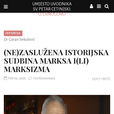
UMJESTO UVODNIKA
SV. PETAR CETINJSKI:
"O, CRNOGORCI"
ISTORIJA
Dr Goran Sekulović
(NE)ZASLUŽENA ISTORIJSKA
SUDBINA MARKSA I(LI)
MARKSIZMA
Feb 05, 2025
100 Komentara
(
4917
riječi)