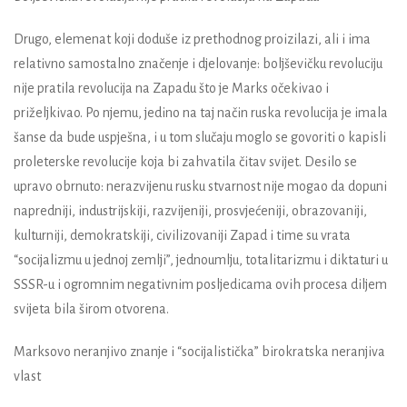
Drugo, elemenat koji doduše iz prethodnog proizilazi, ali i ima
relativno samostalno značenje i djelovanje: boljševičku revoluciju
nije pratila revolucija na Zapadu što je Marks očekivao i
priželjkivao. Po njemu, jedino na taj način ruska revolucija je imala
šanse da bude uspješna, i u tom slučaju moglo se govoriti o kapisli
proleterske revolucije koja bi zahvatila čitav svijet. Desilo se
upravo obrnuto: nerazvijenu rusku stvarnost nije mogao da dopuni
napredniji, industrijskiji, razvijeniji, prosvjećeniji, obrazovaniji,
kulturniji, demokratskiji, civilizovaniji Zapad i time su vrata
“socijalizmu u jednoj zemlji”, jednoumlju, totalitarizmu i diktaturi u
SSSR-u i ogromnim negativnim posljedicama ovih procesa diljem
svijeta bila širom otvorena.
Marksovo neranjivo znanje i “socijalistička” birokratska neranjiva
vlast