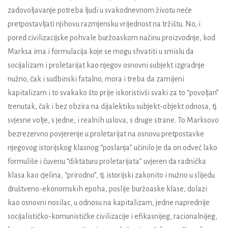
zadovoljavanje potreba ljudi u svakodnevnom životu neće
pretpostavljati njihovu razmjensku vrijednost na tržištu. No, i
pored civilizacijske pohvale buržoaskom načinu proizvodnje, kod
Marksa ima i formulacija koje se mogu shvatiti u smislu da
socijalizam i proletarijat kao njegov osnovni subjekt izgradnje
nužno, čak i sudbinski fatalno, mora i treba da zamijeni
kapitalizam i to svakako što prije iskoristivši svaki za to “povoljan”
trenutak, čak i bez obzira na dijalektiku subjekt-objekt odnosa, tj.
svjesne volje, s jedne, i realnih uslova, s druge strane. To Marksovo
bezrezervno povjerenje u proletarijat na osnovu pretpostavke
njegovog istorijskog klasnog “poslanja” učinilo je da on odveć lako
formuliše i čuvenu “diktaturu proletarijata” uvjeren da radnička
klasa kao cjelina, “prirodno”, tj. istorijski zakonito i nužno u slijedu
društveno-ekonomskih epoha, poslije buržoaske klase, dolazi
kao osnovni nosilac, u odnosu na kapitalizam, jedne naprednije
socijalističko-komunističke civilizacije i efikasnijeg, racionalnijeg,