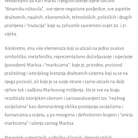
Nesumnjivo da Karl Marks i njegovo učenje dijele svu ovu
“dinamiku ništavila”, sve njene negativne posljedice, sve aspekte
društvenih, naučnih, ekonomskih, tehnoloških, političkih i drugih
promjena i “mutacija” koje su zahvatile savremeni svijet 20. i 21.
vijeka.
Konkretno, ima više elemenata koji su uticali na jedno ovakvo
simboličko, metaforičko, reprezentativno doživljavanje i osjećanje
(povodom) Marksa i “marksizma”, koje je, prirodno, proizvod
praktičnog i istorijskog kretanja društvenih sistema koji su se na
njega pozivali, ali koje je sa svoje strane i samo uticalo na dalji
njihov tok i sudbinu Marksovog mišljenja, što je sve na kraju
rezultiralo istorijskim slomom i samourušivanjem tzv. “realnog
socijalizma” kao dominantnog oblika postojanja socijalizma i
komunizma u svijetu, a po mnogima i definitivnim krajem i “smrću
marksizma” i učenja samog Marksa.
Neuspjeh autentičnih, radničko-klasnih, demokratskih,