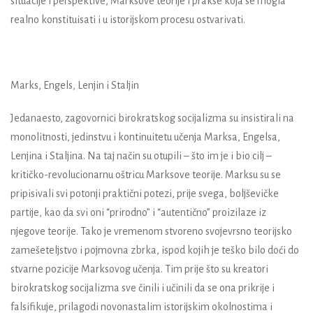
situacije i perspektive, Marksove teorije i prakse koja se mogla
realno konstituisati i u istorijskom procesu ostvarivati.
Marks, Engels, Lenjin i Staljin
Jedanaesto, zagovornici birokratskog socijalizma su insistirali na
monolitnosti, jedinstvu i kontinuitetu učenja Marksa, Engelsa,
Lenjina i Staljina. Na taj način su otupili – što im je i bio cilj –
kritičko-revolucionarnu oštricu Marksove teorije. Marksu su se
pripisivali svi potonji praktični potezi, prije svega, boljševičke
partije, kao da svi oni “prirodno” i “autentično” proizilaze iz
njegove teorije. Tako je vremenom stvoreno svojevrsno teorijsko
zamešeteljstvo i pojmovna zbrka, ispod kojih je teško bilo doći do
stvarne pozicije Marksovog učenja. Tim prije što su kreatori
birokratskog socijalizma sve činili i učinili da se ona prikrije i
falsifikuje, prilagodi novonastalim istorijskim okolnostima i