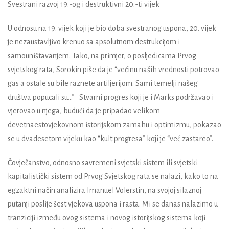
Svestrani razvoj 19.-og i destruktivni 20.-ti vijek
U odnosu na 19. vijek koji je bio doba svestranog uspona, 20. vijek
je nezaustavljivo krenuo sa apsolutnom destrukcijom i
samouništavanjem. Tako, na primjer, o posljedicama Prvog
svjetskog rata, Sorokin piše da je “većinu naših vrednosti potrovao
gas a ostale su bile raznete artiljerijom. Sami temelji našeg
društva popucali su...” Stvarni progres koji je i Marks podržavao i
vjerovao u njega, budući da je pripadao velikom
devetnaestovjekovnom istorijskom zamahu i optimizmu, pokazao
se u dvadesetom vijeku kao “kult progresa” koji je “već zastareo”.
Čovječanstvo, odnosno savremeni svjetski sistem ili svjetski
kapitalistički sistem od Prvog Svjetskog rata se nalazi, kako to na
egzaktni način analizira Imanuel Volerstin, na svojoj silaznoj
putanji poslije šest vjekova uspona i rasta. Mi se danas nalazimo u
tranziciji između ovog sistema i novog istorijskog sistema koji