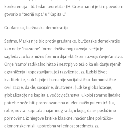
konkurencija, itd. Jedan teoretičar (H. Grossmann) je tim povodom
govorio o “teoriji rupa” u “Kapitalu”.
Građanska, buržoaska demokratija
Sedmo, Marks nije bio protiv građanske, buržoaske demokratije
kao neke “nazadne” forme društvenog razvoja, već ju je
sagledavao kao nužnu formu u dijalektičkom razvoju čovječanstva.
On je “samo” radikalno hitao i nestrpljivo težio ka ukidanju njenih
ograničenja i uspostavljanju još razvijenije, za ljudski život
kvalitetnije, sadržajnije i humanije socijalističko-komunističke
civilizacije, dakle, socijalne, društvene, ljudske globalizacije,
globalizacije ne kapitala već čovječanstva, u kojoj stvarne ljudske
potrebe neće biti posredovane na otuđen način putem tržišta,
robe, novca, kapitala, najamnog rada, u kojoj, da se poslužimo
pojmovima iz njegove kritike klasične, nacionalne političko-
ekonomske misli, upotrebna vrijednost predmeta za