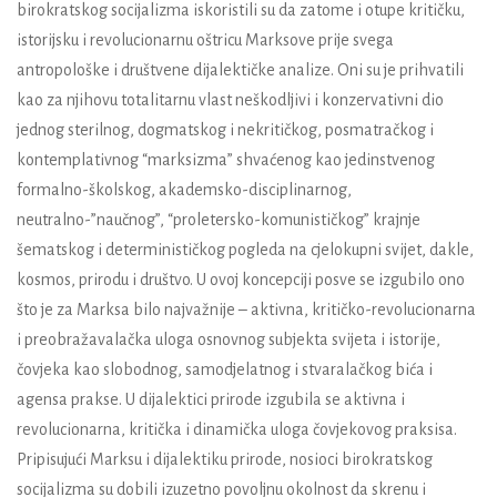
birokratskog socijalizma iskoristili su da zatome i otupe kritičku,
istorijsku i revolucionarnu oštricu Marksove prije svega
antropološke i društvene dijalektičke analize. Oni su je prihvatili
kao za njihovu totalitarnu vlast neškodljivi i konzervativni dio
jednog sterilnog, dogmatskog i nekritičkog, posmatračkog i
kontemplativnog “marksizma” shvaćenog kao jedinstvenog
formalno-školskog, akademsko-disciplinarnog,
neutralno-”naučnog”, “proletersko-komunističkog” krajnje
šematskog i determinističkog pogleda na cjelokupni svijet, dakle,
kosmos, prirodu i društvo. U ovoj koncepciji posve se izgubilo ono
što je za Marksa bilo najvažnije – aktivna, kritičko-revolucionarna
i preobražavalačka uloga osnovnog subjekta svijeta i istorije,
čovjeka kao slobodnog, samodjelatnog i stvaralačkog bića i
agensa prakse. U dijalektici prirode izgubila se aktivna i
revolucionarna, kritička i dinamička uloga čovjekovog praksisa.
Pripisujući Marksu i dijalektiku prirode, nosioci birokratskog
socijalizma su dobili izuzetno povoljnu okolnost da skrenu i