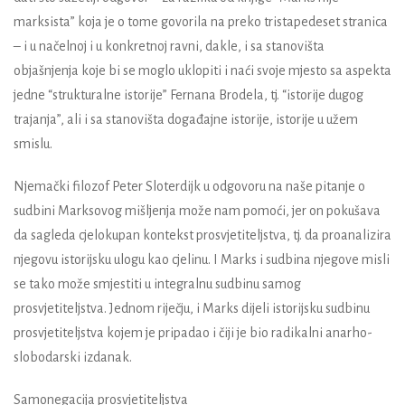
marksista” koja je o tome govorila na preko tristapedeset stranica
– i u načelnoj i u konkretnoj ravni, dakle, i sa stanovišta
objašnjenja koje bi se moglo uklopiti i naći svoje mjesto sa aspekta
jedne “strukturalne istorije” Fernana Brodela, tj. “istorije dugog
trajanja”, ali i sa stanovišta događajne istorije, istorije u užem
smislu.
Njemački filozof Peter Sloterdijk u odgovoru na naše pitanje o
sudbini Marksovog mišljenja može nam pomoći, jer on pokušava
da sagleda cjelokupan kontekst prosvjetiteljstva, tj. da proanalizira
njegovu istorijsku ulogu kao cjelinu. I Marks i sudbina njegove misli
se tako može smjestiti u integralnu sudbinu samog
prosvjetiteljstva. Jednom riječju, i Marks dijeli istorijsku sudbinu
prosvjetiteljstva kojem je pripadao i čiji je bio radikalni anarho-
slobodarski izdanak.
Samonegacija prosvjetiteljstva