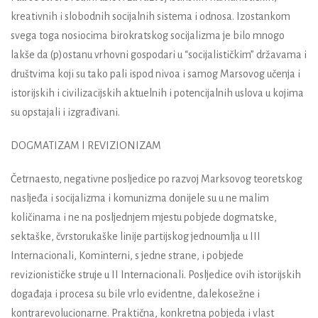
kreativnih i slobodnih socijalnih sistema i odnosa. Izostankom
svega toga nosiocima birokratskog socijalizma je bilo mnogo
lakše da (p)ostanu vrhovni gospodari u “socijalističkim” državama i
društvima koji su tako pali ispod nivoa i samog Marsovog učenja i
istorijskih i civilizacijskih aktuelnih i potencijalnih uslova u kojima
su opstajali i izgrađivani.
DOGMATIZAM I REVIZIONIZAM
Četrnaesto, negativne posljedice po razvoj Marksovog teoretskog
nasljeđa i socijalizma i komunizma donijele su u ne malim
količinama i ne na posljednjem mjestu pobjede dogmatske,
sektaške, čvrstorukaške linije partijskog jednoumlja u III
Internacionali, Kominterni, s jedne strane, i pobjede
revizionističke struje u II Internacionali. Posljedice ovih istorijskih
događaja i procesa su bile vrlo evidentne, dalekosežne i
kontrarevolucionarne. Praktična, konkretna pobjeda i vlast