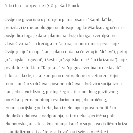
četiri toma objavio je 1910. g. Karl Kaucki.
Ovdje ne govorimo o promjeni plana pisanja “Kapitala” koji
proizilazi iz metodologije i unutrašnje logike Marksovog učenja –
posljedica toga je da se planirana druga knjiga o zemljišnom
vlasništvu našla u trećoj, a treća o najamnom radu u prvoj knjizi.
Ovdje je riječ o napuštanju plana rada na četvrtoj (o “državi”), petoj
(o “vanjskoj trgovini”) i šestoj (o “svjetskom tržištu i krizama”) knjizi
prvobitne strukture “Kapitala” za “njegov eventualni nastavak”.
Tako su, dakle, ostale potpuno neobrađene izuzetno značajne
teme kao što su država i posebno država i društvo u socijalizmu
kao jedinstvu fiksnog, postojećeg institucionalnog pozitivnog
poretka i permanentnog revolucionarnog, dinamičnog,
emancipacijskog pokreta, kao i cjelokupna pravno-političko-
ideološko-duhovna nadgradnja, zatim neka specifična polit-
ekonomska, ali vrlo važna pitanja kao što su pojava cikličnih kriza
u kapitalizmu, tj. tzv. “teorija kriza”, pa i svjetsko tržište i