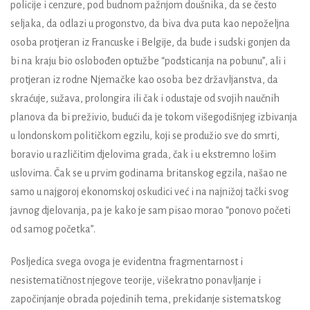
policije i cenzure, pod budnom pažnjom doušnika, da se često
seljaka, da odlazi u progonstvo, da biva dva puta kao nepoželjna
osoba protjeran iz Francuske i Belgije, da bude i sudski gonjen da
bi na kraju bio oslobođen optužbe “podsticanja na pobunu”, ali i
protjeran iz rodne Njemačke kao osoba bez državljanstva, da
skraćuje, sužava, prolongira ili čak i odustaje od svojih naučnih
planova da bi preživio, budući da je tokom višegodišnjeg izbivanja
u londonskom političkom egzilu, koji se produžio sve do smrti,
boravio u različitim djelovima grada, čak i u ekstremno lošim
uslovima. Čak se u prvim godinama britanskog egzila, našao ne
samo u najgoroj ekonomskoj oskudici već i na najnižoj tački svog
javnog djelovanja, pa je kako je sam pisao morao “ponovo početi
od samog početka”.
Posljedica svega ovoga je evidentna fragmentarnost i
nesistematičnost njegove teorije, višekratno ponavljanje i
započinjanje obrada pojedinih tema, prekidanje sistematskog