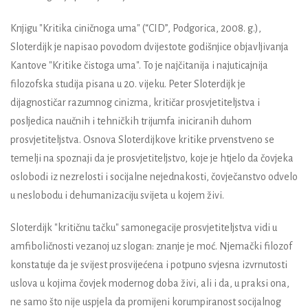
Knjigu "Kritika ciničnoga uma" (“CID”, Podgorica, 2008. g.),
Sloterdijk je napisao povodom dvijestote godišnjice objavljivanja
Kantove "Kritike čistoga uma". To je najčitanija i najuticajnija
filozofska studija pisana u 20. vijeku. Peter Sloterdijk je
dijagnostičar razumnog cinizma, kritičar prosvjetiteljstva i
posljedica naučnih i tehničkih trijumfa iniciranih duhom
prosvjetiteljstva. Osnova Sloterdijkove kritike prvenstveno se
temelji na spoznaji da je prosvjetiteljstvo, koje je htjelo da čovjeka
oslobodi iz nezrelosti i socijalne nejednakosti, čovječanstvo odvelo
u neslobodu i dehumanizaciju svijeta u kojem živi.
Sloterdijk "kritičnu tačku" samonegacije prosvjetiteljstva vidi u
amfiboličnosti vezanoj uz slogan: znanje je moć. Njemački filozof
konstatuje da je svijest prosvijećena i potpuno svjesna izvrnutosti
uslova u kojima čovjek modernog doba živi, ali i da, u praksi ona,
ne samo što nije uspjela da promijeni korumpiranost socijalnog