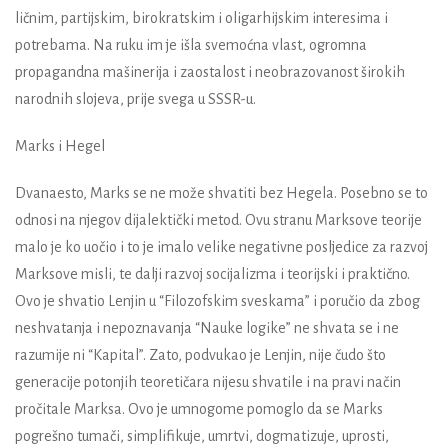
ličnim, partijskim, birokratskim i oligarhijskim interesima i
potrebama. Na ruku im je išla svemoćna vlast, ogromna
propagandna mašinerija i zaostalost i neobrazovanost širokih
narodnih slojeva, prije svega u SSSR-u.
Marks i Hegel
Dvanaesto, Marks se ne može shvatiti bez Hegela. Posebno se to
odnosi na njegov dijalektički metod. Ovu stranu Marksove teorije
malo je ko uočio i to je imalo velike negativne posljedice za razvoj
Marksove misli, te dalji razvoj socijalizma i teorijski i praktično.
Ovo je shvatio Lenjin u “Filozofskim sveskama” i poručio da zbog
neshvatanja i nepoznavanja “Nauke logike” ne shvata se i ne
razumije ni “Kapital”. Zato, podvukao je Lenjin, nije čudo što
generacije potonjih teoretičara nijesu shvatile i na pravi način
pročitale Marksa. Ovo je umnogome pomoglo da se Marks
pogrešno tumači, simplifikuje, umrtvi, dogmatizuje, uprosti,