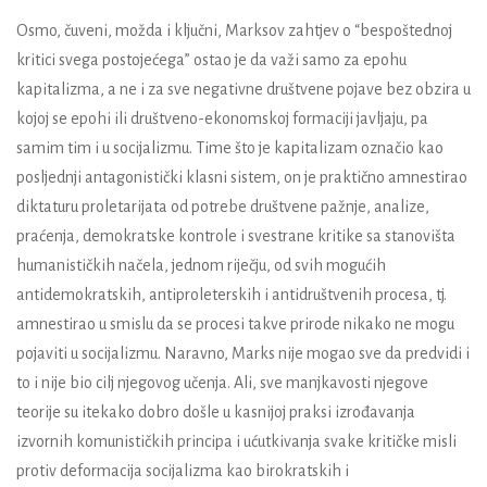
Osmo, čuveni, možda i ključni, Marksov zahtjev o “bespoštednoj
kritici svega postojećega” ostao je da važi samo za epohu
kapitalizma, a ne i za sve negativne društvene pojave bez obzira u
kojoj se epohi ili društveno-ekonomskoj formaciji javljaju, pa
samim tim i u socijalizmu. Time što je kapitalizam označio kao
posljednji antagonistički klasni sistem, on je praktično amnestirao
diktaturu proletarijata od potrebe društvene pažnje, analize,
praćenja, demokratske kontrole i svestrane kritike sa stanovišta
humanističkih načela, jednom riječju, od svih mogućih
antidemokratskih, antiproleterskih i antidruštvenih procesa, tj.
amnestirao u smislu da se procesi takve prirode nikako ne mogu
pojaviti u socijalizmu. Naravno, Marks nije mogao sve da predvidi i
to i nije bio cilj njegovog učenja. Ali, sve manjkavosti njegove
teorije su itekako dobro došle u kasnijoj praksi izrođavanja
izvornih komunističkih principa i ućutkivanja svake kritičke misli
protiv deformacija socijalizma kao birokratskih i