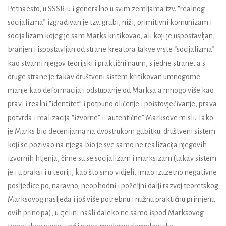
Petnaesto, u SSSR-u i generalno u svim zemljama tzv. “realnog
socijalizma” izgrađivan je tzv. grubi, niži, primitivni komunizam i
socijalizam kojeg je sam Marks kritikovao, ali koji je uspostavljan,
branjen i ispostavljan od strane kreatora takve vrste “socijalizma”
kao stvarni njegov teorijski i praktični naum, s jedne strane, a s
druge strane je takav društveni sistem kritikovan umnogome
manje kao deformacija i odstupanje od Marksa a mnogo više kao
pravi i realni “identitet” i potpuno oličenje i poistovjećivanje, prava
potvrda i realizacija “izvorne” i “autentične” Marksove misli. Tako
je Marks bio decenijama na dvostrukom gubitku: društveni sistem
koji se pozivao na njega bio je sve samo ne realizacija njegovih
izvornih htjenja, čime su se socijalizam i marksizam (takav sistem
je i u praksi i u teoriji, kao što smo vidjeli, imao izuzetno negativne
posljedice po, naravno, neophodni i poželjni dalji razvoj teoretskog
Marksovog nasljeđa i još više potrebnu i nužnu praktičnu primjenu
ovih principa), u cjelini našli daleko ne samo ispod Marksovog