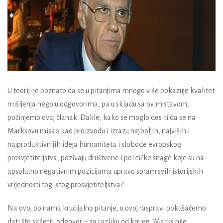
U teoriji je poznato da se u pitanjima mnogo više pokazuje kvalitet
mišljenja nego u odgovorima, pa u skladu sa ovim stavom,
počinjemo ovaj članak. Dakle, kako se moglo desiti da se na
Marksovu misao kao proizvodu i izrazu najboljih, najviših i
najproduktivnijih ideja humaniteta i slobode evropskog
prosvjetiteljstva, pozivaju društvene i političke snage koje su na
apsolutno negativnim pozicijama upravo spram svih istorijskih
vrijednosti tog istog prosvjetiteljstva?
Na ovo, po nama krucijalno pitanje, u ovoj raspravi pokušaćemo
dati što sažetiji odgovor – za razliku od knjige “Marks nije