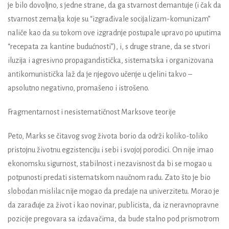
je bilo dovoljno, s jedne strane, da ga stvarnost demantuje (i čak da
stvarnost zemalja koje su “izgrađivale socijalizam-komunizam”
naliče kao da su tokom ove izgradnje postupale upravo po uputima
“recepata za kantine budućnosti”), i, s druge strane, da se stvori
iluzija i agresivno propagandistička, sistematska i organizovana
antikomunistička laž da je njegovo učenje u cjelini takvo –
apsolutno negativno, promašeno i istrošeno.
Fragmentarnost i nesistematičnost Marksove teorije
Peto, Marks se čitavog svog života borio da održi koliko-toliko
pristojnu životnu egzistenciju i sebi i svojoj porodici. On nije imao
ekonomsku sigurnost, stabilnost i nezavisnost da bi se mogao u
potpunosti predati sistematskom naučnom radu. Zato što je bio
slobodan mislilac nije mogao da predaje na univerzitetu. Morao je
da zarađuje za život i kao novinar, publicista, da iz neravnopravne
pozicije pregovara sa izdavačima, da bude stalno pod prismotrom