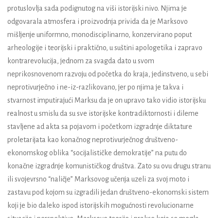
protuslovlja sada podignutog na viši istorijski nivo. Njima je
odgovarala atmosfera i proizvodnja privida da je Marksovo
mišljenje uniformno, monodisciplinarno, konzervirano poput
arheologije i teorijski i praktično, u suštini apologetika i zapravo
kontrarevolucija, jednom za svagda dato u svom
neprikosnovenom razvoju od početka do kraja, jedinstveno, u sebi
neprotivurječno i ne-iz-razlikovano, jer po njima je takva i
stvarnost imputirajući Marksu da je on upravo tako vidio istorijsku
realnost u smislu da su sve istorijske kontradiktornosti i dileme
stavljene ad akta sa pojavom i početkom izgradnje diktature
proletarijata kao konačnog neprotivurječnog društveno-
ekonomskog oblika “socijalističke demokratije” na putu do
konačne izgradnje komunističkog društva. Zato su ovu drugu stranu
ili svojevrsno “naličje” Marksovog učenja uzeli za svoj moto i
zastavu pod kojom su izgradili jedan društveno-ekonomski sistem
koji je bio daleko ispod istorijskih mogućnosti revolucionarne