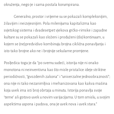
okruženja, nego je i sama postala korumpirana.
Generalno, prostor i vrijeme su se pokazali kompleksnijim,
žilavijim i neizvjesnijim. Pola milenijuma kapitalizma kao
svjetskog sistema i dvadesetpet vjekova grčko-rimske i zapadne
kulture su se pokazali kao složeni i produženi (dis)kontinuum, u
kojem se (ne)predvidivo kombinuju brojna ciklična ponavljanja i
isto tako brojne ako ne i brojnije sekularne promjene.
Posljedica toga je da “po svemu sudeći, istorija nije ni onako
monotona ni neinventivna kao što misle pristalice ideje striktne
periodičnosti, “gvozdenih zakona” i “univerzalne jednoobraznosti”;
ona nije ni tako nezanimljiva i mehanizovana kao kakva mašina
koja uvek ima isti broj obrtaja u minutu. Istorija ponavlja svoje
‘teme’ ali gotovo uvek u novim varijacijama. U tom smislu, u svojim
aspektima uspona i padova, ona je uvek nova i uvek stara.”