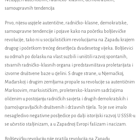
samoupravnih tendencija
Prvo, nijesu uspjele autentične, radničko-klasne, demokratske,
samoupravne tendencije i pojave kako na početku boljševičke
revolucije, tako ni u socijalističkim revolucijama na Zapadu krajem
drugog i početkom trećeg desetljeća dvadesetog vijeka. Boljševici
su odmah po dolasku na vlast suzbili i uništili razvoj spontanih,
stvarnih radničko-klasnih organa i predstavništava proletarijata i
izvorne društvene baze u cjelini. S druge strane, u Njemačkoj,
Mađarskoj i drugim zemljama propale su revolucije sa autentičnim
Marksovim, marksističkim, proletersko-klasnim sadržajima
oličenim u postojanju radničkih savjeta i drugih demokratskih i
(samo)upravljačkih društvenih i državnih tijela. To je sve imalo
nesagledivo negativne posljedice po dalji istorijski razvoj. U SSSR-u
se učvrstio staljinizam, a u Zapadnoj Evropi fašizam i nacizam.
Boljševičku revoluciju nije pratila revolucija na Zapadu