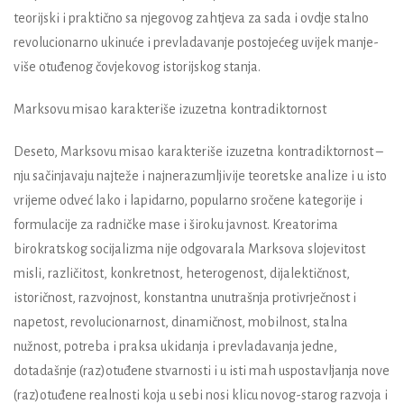
teorijski i praktično sa njegovog zahtjeva za sada i ovdje stalno
revolucionarno ukinuće i prevladavanje postojećeg uvijek manje-
više otuđenog čovjekovog istorijskog stanja.
Marksovu misao karakteriše izuzetna kontradiktornost
Deseto, Marksovu misao karakteriše izuzetna kontradiktornost –
nju sačinjavaju najteže i najnerazumljivije teoretske analize i u isto
vrijeme odveć lako i lapidarno, popularno sročene kategorije i
formulacije za radničke mase i široku javnost. Kreatorima
birokratskog socijalizma nije odgovarala Marksova slojevitost
misli, različitost, konkretnost, heterogenost, dijalektičnost,
istoričnost, razvojnost, konstantna unutrašnja protivrječnost i
napetost, revolucionarnost, dinamičnost, mobilnost, stalna
nužnost, potreba i praksa ukidanja i prevladavanja jedne,
dotadašnje (raz)otuđene stvarnosti i u isti mah uspostavljanja nove
(raz)otuđene realnosti koja u sebi nosi klicu novog-starog razvoja i