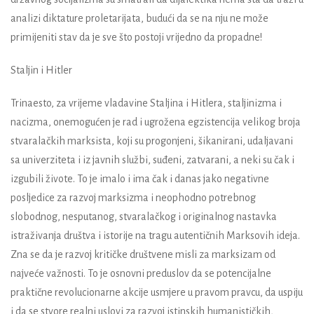
analizi diktature proletarijata, budući da se na nju ne može
primijeniti stav da je sve što postoji vrijedno da propadne!
Staljin i Hitler
Trinaesto, za vrijeme vladavine Staljina i Hitlera, staljinizma i
nacizma, onemogućen je rad i ugrožena egzistencija velikog broja
stvaralačkih marksista, koji su progonjeni, šikanirani, udaljavani
sa univerziteta i iz javnih službi, suđeni, zatvarani, a neki su čak i
izgubili živote. To je imalo i ima čak i danas jako negativne
posljedice za razvoj marksizma i neophodno potrebnog
slobodnog, nesputanog, stvaralačkog i originalnog nastavka
istraživanja društva i istorije na tragu autentičnih Marksovih ideja.
Zna se da je razvoj kritičke društvene misli za marksizam od
najveće važnosti. To je osnovni preduslov da se potencijalne
praktične revolucionarne akcije usmjere u pravom pravcu, da uspiju
i da se stvore realni uslovi za razvoj istinskih humanističkih,