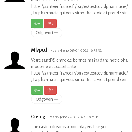
https://santeenfrance.fr/pages/testcovidpharmacie/p
, La pharmacie qui vous simplifie la vie et prend soin de
👍
0
👎
0
Odgovori ⇾
Mlvpcd
Postavljeno 08-04-2026 16:35:32
Votre santГ© entre de bonnes mains dans notre phar
moderne et accueillante -
https://santeenfrance.fr/pages/testcovidpharmacie/p
, La pharmacie qui vous simplifie la vie et prend soin de
👍
0
👎
0
Odgovori ⇾
Crepig
Postavljeno 25-03-2026 00:11:11
The casino dreams about players like you -