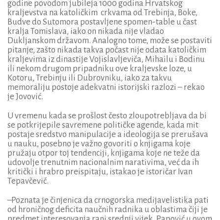
godine povodom jubileja 1000 godina Hrvatskog
kraljevstva na katoličkim crkvama od Trebinja, Boke,
Budve do Sutomora postavljene spomen-table u čast
kralja Tomislava, iako on nikada nije vladao
Dukljanskom državom. Analogno tome, može se postaviti
pitanje, zašto nikada takva počast nije odata katoličkim
kraljevima iz dinastije Vojislavljevića, Mihailu i Bodinu
ili nekom drugom pripadniku ove kraljevske loze, u
Kotoru, Trebinju ili Dubrovniku, iako za takvu
memoraliju postoje adekvatni istorijski razlozi – rekao
je Jovović.
U vremenu kada se prošlost često zloupotrebljava da bi
se potkrijepile savremene političke agende, kada mit
postaje sredstvo manipulacije a ideologija se prerušava
u nauku, posebno je važno govoriti o knjigama koje
pružaju otpor toj tendenciji, knjigama koje ne teže da
udovolje trenutnim nacionalnim narativima, već da ih
kritički i hrabro preispitaju, istakao je istoričar Ivan
Tepavčević.
–Poznata je činjenica da crnogorska medijavelistika pati
od hroničnog deficita naučnih radnika u oblastima čiji je
predmet interesovanja rani srednji vijek. Papović u ovom