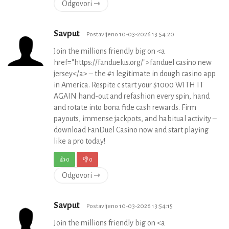
Odgovori ⇾
Savput
Postavljeno 10-03-2026 13:54:20
Join the millions friendly big on <a
href="https://fanduelus.org/">fanduel casino new
jersey</a> – the #1 legitimate in dough casino app
in America. Respite c start your $1000 WITH IT
AGAIN hand-out and refashion every spin, hand
and rotate into bona fide cash rewards. Firm
payouts, immense jackpots, and habitual activity –
download FanDuel Casino now and start playing
like a pro today!
👍
0
👎
0
Odgovori ⇾
Savput
Postavljeno 10-03-2026 13:54:15
Join the millions friendly big on <a