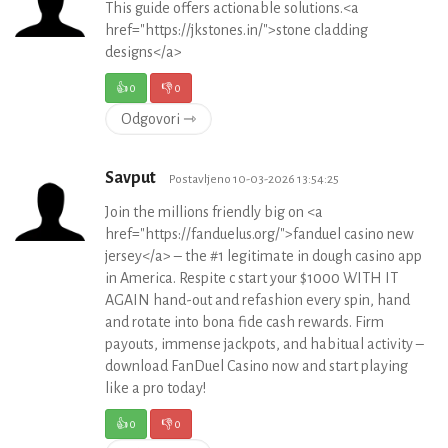
This guide offers actionable solutions.<a
href="https://jkstones.in/">stone cladding
designs</a>
👍
0
👎
0
Odgovori ⇾
Savput
Postavljeno 10-03-2026 13:54:25
Join the millions friendly big on <a
href="https://fanduelus.org/">fanduel casino new
jersey</a> – the #1 legitimate in dough casino app
in America. Respite c start your $1000 WITH IT
AGAIN hand-out and refashion every spin, hand
and rotate into bona fide cash rewards. Firm
payouts, immense jackpots, and habitual activity –
download FanDuel Casino now and start playing
like a pro today!
👍
0
👎
0