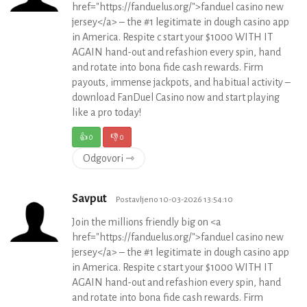
href="https://fanduelus.org/">fanduel casino new
jersey</a> – the #1 legitimate in dough casino app
in America. Respite c start your $1000 WITH IT
AGAIN hand-out and refashion every spin, hand
and rotate into bona fide cash rewards. Firm
payouts, immense jackpots, and habitual activity –
download FanDuel Casino now and start playing
like a pro today!
👍
0
👎
0
Odgovori ⇾
Savput
Postavljeno 10-03-2026 13:54:10
Join the millions friendly big on <a
href="https://fanduelus.org/">fanduel casino new
jersey</a> – the #1 legitimate in dough casino app
in America. Respite c start your $1000 WITH IT
AGAIN hand-out and refashion every spin, hand
and rotate into bona fide cash rewards. Firm