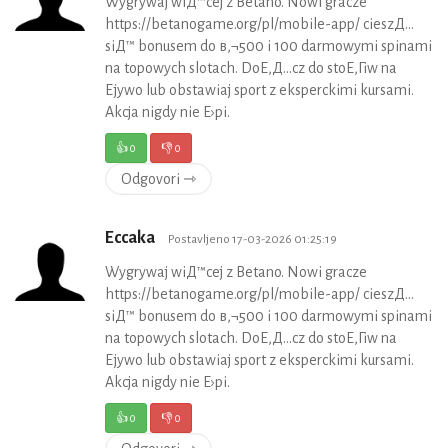
Wygrywaj wiД™cej z Betano. Nowi gracze
https://betanogame.org/pl/mobile-app/ cieszД…
siД™ bonusem do в‚¬500 i 100 darmowymi spinami
na topowych slotach. DoЕ‚Д…cz do stoЕ‚Гіw na
Ејywo lub obstawiaj sport z eksperckimi kursami.
Akcja nigdy nie Е›pi.
👍
0
👎
0
Odgovori ⇾
Eccaka
Postavljeno 17-03-2026 01:25:19
Wygrywaj wiД™cej z Betano. Nowi gracze
https://betanogame.org/pl/mobile-app/ cieszД…
siД™ bonusem do в‚¬500 i 100 darmowymi spinami
na topowych slotach. DoЕ‚Д…cz do stoЕ‚Гіw na
Ејywo lub obstawiaj sport z eksperckimi kursami.
Akcja nigdy nie Е›pi.
👍
0
👎
0