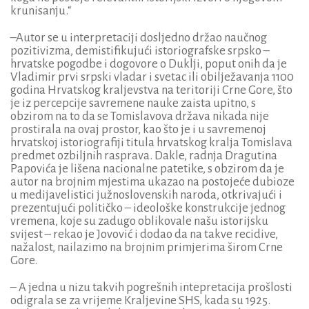
krunisanju.“
–Autor se u interpretaciji dosljedno držao naučnog
pozitivizma, demistifikujući istoriografske srpsko –
hrvatske pogodbe i dogovore o Duklji, poput onih da je
Vladimir prvi srpski vladar i svetac ili obilježavanja 1100
godina Hrvatskog kraljevstva na teritoriji Crne Gore, što
je iz percepcije savremene nauke zaista upitno, s
obzirom na to da se Tomislavova država nikada nije
prostirala na ovaj prostor, kao što je i u savremenoj
hrvatskoj istoriografiji titula hrvatskog kralja Tomislava
predmet ozbiljnih rasprava. Dakle, radnja Dragutina
Papovića je lišena nacionalne patetike, s obzirom da je
autor na brojnim mjestima ukazao na postojeće dubioze
u medijavelistici južnoslovenskih naroda, otkrivajući i
prezentujući političko – ideološke konstrukcije jednog
vremena, koje su zadugo oblikovale našu istorijsku
svijest – rekao je Jovović i dodao da na takve recidive,
nažalost, nailazimo na brojnim primjerima širom Crne
Gore.
– A jedna u nizu takvih pogrešnih intepretacija prošlosti
odigrala se za vrijeme Kraljevine SHS, kada su 1925.