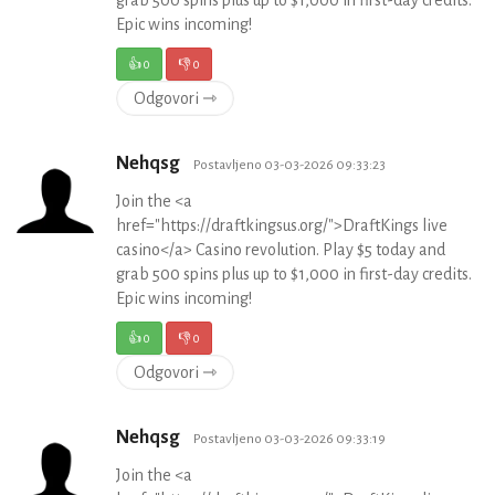
Epic wins incoming!
👍
0
👎
0
Odgovori ⇾
Nehqsg
Postavljeno 03-03-2026 09:33:23
Join the <a
href="https://draftkingsus.org/">DraftKings live
casino</a> Casino revolution. Play $5 today and
grab 500 spins plus up to $1,000 in first-day credits.
Epic wins incoming!
👍
0
👎
0
Odgovori ⇾
Nehqsg
Postavljeno 03-03-2026 09:33:19
Join the <a