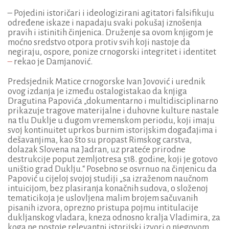
– Pojedini istoričari i ideologizirani agitatori falsifikuju
određene iskaze i napadaju svaki pokušaj iznošenja
pravih i istinitih činjenica. Druženje sa ovom knjigom je
moćno sredstvo otpora protiv svih koji nastoje da
negiraju, ospore, ponize crnogorski integritet i identitet
–
rekao je Damjanović.
Predsjednik Matice crnogorske Ivan Jovović i urednik
ovog izdanja je između ostalogistakao da knjiga
Dragutina Papovića „dokumentarno i multidisciplinarno
prikazuje tragove materijalne i duhovne kulture nastale
na tlu Duklje u dugom vremenskom periodu, koji imaju
svoj kontinuitet uprkos burnim istorijskim događajima i
dešavanjima, kao što su propast Rimskog carstva,
dolazak Slovena na Jadran, uz prateće prirodne
destrukcije poput zemljotresa 518. godine, koji je gotovo
uništio grad Duklju.“ Posebno se osvrnuo na činjenicu da
Papović u cijeloj svojoj studiji „sa izraženom naučnom
intuicijom, bez plasiranja konačnih sudova, o složenoj
tematicikoja je uslovljena malim brojem sačuvanih
pisanih izvora, oprezno pristupa pojmu intitulacije
dukljanskog vladara, kneza odnosno kralja Vladimira, za
koga ne postoje relevantni istorijski izvori o njegovom