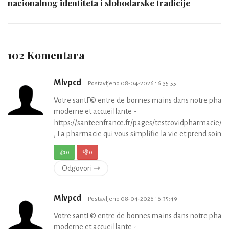
nacionalnog identiteta i slobodarske tradicije
102 Komentara
Mlvpcd
Postavljeno 08-04-2026 16:35:55
Votre santГ© entre de bonnes mains dans notre phar
moderne et accueillante -
https://santeenfrance.fr/pages/testcovidpharmacie/p
, La pharmacie qui vous simplifie la vie et prend soin de
👍
0
👎
0
Odgovori ⇾
Mlvpcd
Postavljeno 08-04-2026 16:35:49
Votre santГ© entre de bonnes mains dans notre phar
moderne et accueillante -