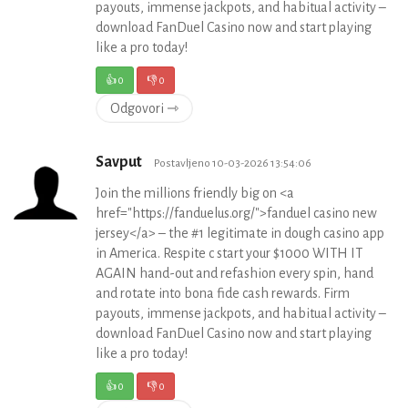
payouts, immense jackpots, and habitual activity –
download FanDuel Casino now and start playing
like a pro today!
👍
0
👎
0
Odgovori ⇾
Savput
Postavljeno 10-03-2026 13:54:06
Join the millions friendly big on <a
href="https://fanduelus.org/">fanduel casino new
jersey</a> – the #1 legitimate in dough casino app
in America. Respite c start your $1000 WITH IT
AGAIN hand-out and refashion every spin, hand
and rotate into bona fide cash rewards. Firm
payouts, immense jackpots, and habitual activity –
download FanDuel Casino now and start playing
like a pro today!
👍
0
👎
0