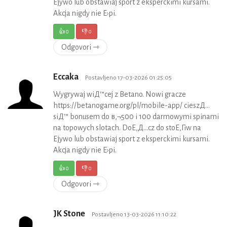
Ејywo lub obstawiaj sport z eksperckimi kursami.
Akcja nigdy nie Е›pi.
👍
0
👎
0
Odgovori ⇾
Eccaka
Postavljeno 17-03-2026 01:25:05
Wygrywaj wiД™cej z Betano. Nowi gracze
https://betanogame.org/pl/mobile-app/ cieszД…
siД™ bonusem do в‚¬500 i 100 darmowymi spinami
na topowych slotach. DoЕ‚Д…cz do stoЕ‚Гіw na
Ејywo lub obstawiaj sport z eksperckimi kursami.
Akcja nigdy nie Е›pi.
👍
0
👎
0
Odgovori ⇾
JK Stone
Postavljeno 13-03-2026 11:10:22