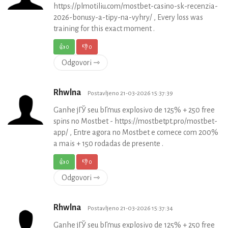
https://plmotiliu.com/mostbet-casino-sk-recenzia-
2026-bonusy-a-tipy-na-vyhry/ , Every loss was
training for this exact moment .
👍
0
👎
0
Odgovori ⇾
Rhwlna
Postavljeno 21-03-2026 15:37:39
Ganhe jГЎ seu bГґnus explosivo de 125% + 250 free
spins no Mostbet - https://mostbetpt.pro/mostbet-
app/ , Entre agora no Mostbet e comece com 200%
a mais + 150 rodadas de presente .
👍
0
👎
0
Odgovori ⇾
Rhwlna
Postavljeno 21-03-2026 15:37:34
Ganhe jГЎ seu bГґnus explosivo de 125% + 250 free