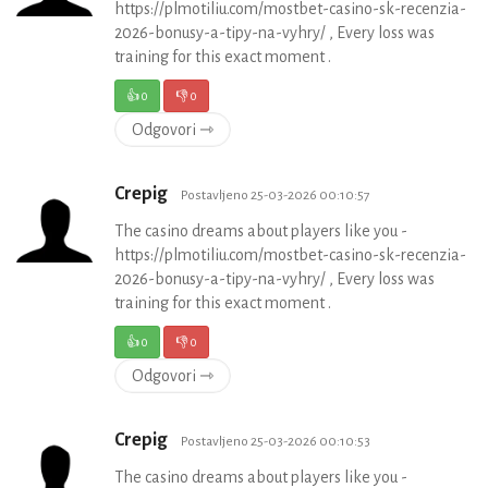
https://plmotiliu.com/mostbet-casino-sk-recenzia-
2026-bonusy-a-tipy-na-vyhry/ , Every loss was
training for this exact moment .
👍
0
👎
0
Odgovori ⇾
Crepig
Postavljeno 25-03-2026 00:10:57
The casino dreams about players like you -
https://plmotiliu.com/mostbet-casino-sk-recenzia-
2026-bonusy-a-tipy-na-vyhry/ , Every loss was
training for this exact moment .
👍
0
👎
0
Odgovori ⇾
Crepig
Postavljeno 25-03-2026 00:10:53
The casino dreams about players like you -