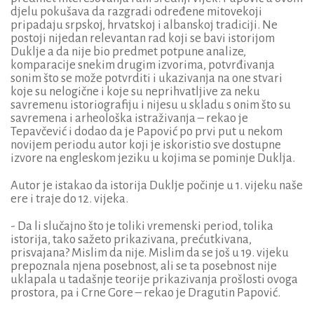
djelu pokušava da razgradi određene mitovekoji
pripadaju srpskoj, hrvatskoj i albanskoj tradiciji. Ne
postoji nijedan relevantan rad koji se bavi istorijom
Duklje a da nije bio predmet potpune analize,
komparacije snekim drugim izvorima, potvrđivanja
sonim što se može potvrditi i ukazivanja na one stvari
koje su nelogične i koje su neprihvatljive za neku
savremenu istoriografiju i nijesu u skladu s onim što su
savremena i arheološka istraživanja – rekao je
Tepavčević i dodao da je Papović po prvi put u nekom
novijem periodu autor koji je iskoristio sve dostupne
izvore na engleskom jeziku u kojima se pominje Duklja.
Autor je istakao da istorija Duklje počinje u 1. vijeku naše
ere i traje do 12. vijeka.
- Da li slučajno što je toliki vremenski period, tolika
istorija, tako sažeto prikazivana, prećutkivana,
prisvajana? Mislim da nije. Mislim da se još u 19. vijeku
prepoznala njena posebnost, ali se ta posebnost nije
uklapala u tadašnje teorije prikazivanja prošlosti ovoga
prostora, pa i Crne Gore – rekao je Dragutin Papović.