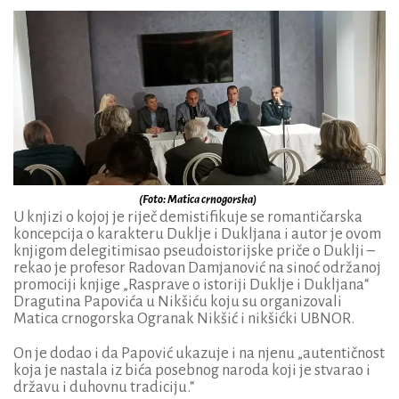
(Foto: Matica crnogorska)
U knjizi o kojoj je riječ demistifikuje se romantičarska
koncepcija o karakteru Duklje i Dukljana i autor je ovom
knjigom delegitimisao pseudoistorijske priče o Duklji –
rekao je profesor Radovan Damjanović na sinoć održanoj
promociji knjige „Rasprave o istoriji Duklje i Dukljana“
Dragutina Papovića u Nikšiću koju su organizovali
Matica crnogorska Ogranak Nikšić i nikšićki UBNOR.
On je dodao i da Papović ukazuje i na njenu „autentičnost
koja je nastala iz bića posebnog naroda koji je stvarao i
državu i duhovnu tradiciju.“