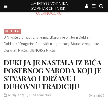
UMJESTO UVODNIKA
SV. PETAR CETINJSKI:
"O, CRNOGORCI"
KULTURA
U Nikšiću promovisana knjiga „Rasprave o istoriji Duklje i
Dukljana“ Dragutina Papovića u organizaciji Matice crnogorske
Ogranak Nikšić i UBNOR-a Nikšić
DUKLJA JE NASTALA IZ BIĆA
POSEBNOG NARODA KOJI JE
STVARAO I DRŽAVU I
DUHOVNU TRADICIJU
Apr 09, 2025
102 Komentara
(
934
riječi)