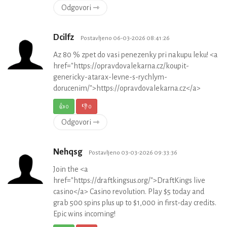
Odgovori ⇾
Dcilfz
Postavljeno 06-03-2026 08:41:26
Az 80 % zpet do vasi penezenky pri nakupu leku! <a
href="https://opravdovalekarna.cz/koupit-
genericky-atarax-levne-s-rychlym-
dorucenim/">https://opravdovalekarna.cz</a>
👍
0
👎
0
Odgovori ⇾
Nehqsg
Postavljeno 03-03-2026 09:33:36
Join the <a
href="https://draftkingsus.org/">DraftKings live
casino</a> Casino revolution. Play $5 today and
grab 500 spins plus up to $1,000 in first-day credits.
Epic wins incoming!