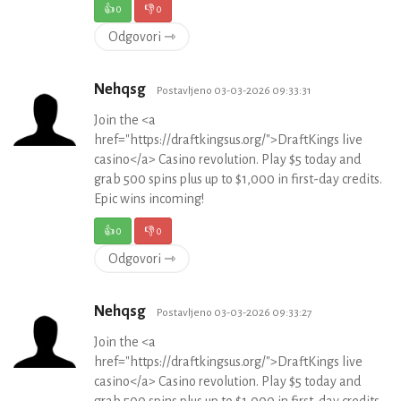
👍
0
👎
0
Odgovori ⇾
Nehqsg
Postavljeno 03-03-2026 09:33:31
Join the <a
href="https://draftkingsus.org/">DraftKings live
casino</a> Casino revolution. Play $5 today and
grab 500 spins plus up to $1,000 in first-day credits.
Epic wins incoming!
👍
0
👎
0
Odgovori ⇾
Nehqsg
Postavljeno 03-03-2026 09:33:27
Join the <a
href="https://draftkingsus.org/">DraftKings live
casino</a> Casino revolution. Play $5 today and
grab 500 spins plus up to $1,000 in first-day credits.