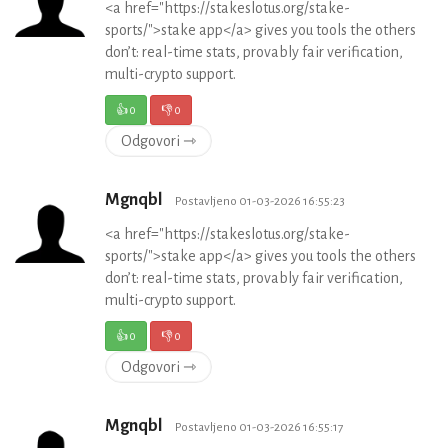
<a href="https://stakeslotus.org/stake-
sports/">stake app</a> gives you tools the others
don’t: real-time stats, provably fair verification,
multi-crypto support.
👍
0
👎
0
Odgovori ⇾
Mgnqbl
Postavljeno 01-03-2026 16:55:23
<a href="https://stakeslotus.org/stake-
sports/">stake app</a> gives you tools the others
don’t: real-time stats, provably fair verification,
multi-crypto support.
👍
0
👎
0
Odgovori ⇾
Mgnqbl
Postavljeno 01-03-2026 16:55:17