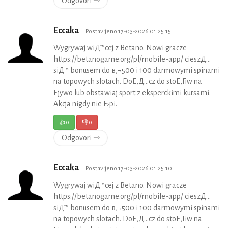
Odgovori ⇾
Eccaka
Postavljeno 17-03-2026 01:25:15
Wygrywaj wiД™cej z Betano. Nowi gracze
https://betanogame.org/pl/mobile-app/ cieszД…
siД™ bonusem do в‚¬500 i 100 darmowymi spinami
na topowych slotach. DoЕ‚Д…cz do stoЕ‚Гіw na
Ејywo lub obstawiaj sport z eksperckimi kursami.
Akcja nigdy nie Е›pi.
👍
0
👎
0
Odgovori ⇾
Eccaka
Postavljeno 17-03-2026 01:25:10
Wygrywaj wiД™cej z Betano. Nowi gracze
https://betanogame.org/pl/mobile-app/ cieszД…
siД™ bonusem do в‚¬500 i 100 darmowymi spinami
na topowych slotach. DoЕ‚Д…cz do stoЕ‚Гіw na