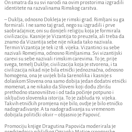
On smatra da su svi narodi na ovim prostorima izgradili
identitete na razvalinama Rimskog carstva.
– Duklja, odnosno Dokleja je rimski grad. Rimljani su ga
formirali. I ne samo taj grad, nego su izgradili i prve
saobraćajnice, oni su donijeli religiju koja je formirala
civilizaciju. Kasnije je Vizantija to preuzela, ali treba da
znamo da Vizantija sebe nije nikada tako nazivala.
Termin Vizantija je tek iz 18. vijeka. Vizantinci su sebe
nazivali Romejima, odnosno Rimljanima. Svi vizantijski
carevi su sebe nazivali rimskim carevima. To je, prije
svega, temelj Duklje, civilizacija koja je stvorena, i ta
civilizacija nikad nije bila etnički jednoznačna, odnosno
homogena, ona je uvijek bila šarenolika i kasnije s
dolaskom Slovena ona samo dobija jedan dodatni etnički
momenat, a ne nikako da Sloveni koji dođu zbrišu
prethodno stanovništvo i od tada počinje potpuno i
isključivo slovenska istorija. To je zabluda 19. vijeka.
Takvih etničkih promjena nije bilo, ovdje je bilo etničko
nadograđivanje. A ta nadograđivanja su vremenom
dobijala politički okvir – objasnio je Papović.
Promociju knjige Dragutina Papovića moderirala je
predsjednica nikšićkog Ogranka Matice crnogorske