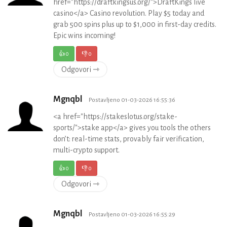
href="https://draftkingsus.org/">DraftKings live
casino</a> Casino revolution. Play $5 today and
grab 500 spins plus up to $1,000 in first-day credits.
Epic wins incoming!
👍
0
👎
0
Odgovori ⇾
Mgnqbl
Postavljeno 01-03-2026 16:55:36
<a href="https://stakeslotus.org/stake-
sports/">stake app</a> gives you tools the others
don’t: real-time stats, provably fair verification,
multi-crypto support.
👍
0
👎
0
Odgovori ⇾
Mgnqbl
Postavljeno 01-03-2026 16:55:29