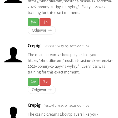
https://plmotiliu.com/mostbet-casino-sk-recenzia-
2026-bonusy-a-tipy-na-vyhry/ , Every loss was
training for this exact moment .
👍
0
👎
0
Odgovori ⇾
Crepig
Postavljeno 25-03-2026 00:11:07
The casino dreams about players like you -
https://plmotiliu.com/mostbet-casino-sk-recenzia-
2026-bonusy-a-tipy-na-vyhry/ , Every loss was
training for this exact moment .
👍
0
👎
0
Odgovori ⇾
Crepig
Postavljeno 25-03-2026 00:11:02
The casino dreams about players like you -