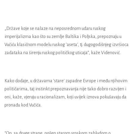
„Države koje se nalaze na neposrednom udaru ruskog
imperijalizma kao što su zemlje Baltika i Poljska, prepoznaju u
Vučiću klasičnom modelu ruskog 'aseta', tj. dugogodišnjeg izvršioca
zadataka na širenju ruskog političkog uticaja”, kaže Videnović.
Kako dodaje, u državama 'stare' zapadne Evrope i među njihovim
političarima, taj instinkt prepoznavanja nije tako dobro razvijen i
oni, kaže, vjeruju u racionalizam, koji uvijek iznova pokušavaju da
pronađu kod Vučića.
“On, sa druge strane, nošen starom srpskom zabludom o