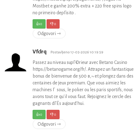
Mostbet e ganhe 200% extra + 220 free spins logo
no primeiro depГіsito .
👍
0
👎
0
Odgovori ⇾
Vfclrq
Postavljeno 17-03-2026 10:19:59
Passez au niveau supГ©rieur avec Betano Casino
https://betanogame.org/fr/. Attrapez un fantastique
bonus de bienvenue de 500 в‚¬ et plongez dans des
centaines de jeux premium. Que vous aimiez les
machines Г sous, le poker ou les paris sportifs, nous
avons tout ce qu'il vous faut. Rejoignez le cercle des
gagnants dГЁs aujourd'hui.
👍
0
👎
0
Odgovori ⇾