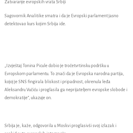
Zatvaranje evropskih vrata Srbiji
Sagovornik Analitike smatra i da je Evropski parlament jasno
detektovao kurs kojim Srbija ide.
„Izvještaj Tonina Picule dobio je tročetvrtinsku podršku u
Evropskom parlamentu. To znači da je Evropska narodna partija,
kojoj je SNS fingirala bliskost i pripadnost, okrenula leđa
Aleksandru Vučiću i proglasila ga neprijateljem evropske slobode i
demokratije“, ukazuje on.
Srbija je, kaže, odgovorila u Moskvi proglasivši svoj izlazak i