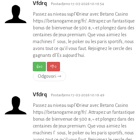
Vfclrq
Postavljeno 17-03-2026 10:19:54
Passez au niveau supГ©rieur avec Betano Casino
https://betanogame.org/fr/. Attrapez un fantastique
bonus de bienvenue de 500 в‚¬ et plongez dans des
centaines de jeux premium. Que vous aimiez les
machines Г sous, le poker ou les paris sportifs, nous
avons tout ce qu'il vous faut. Rejoignez le cercle des
gagnants dГЁs aujourd'hui.
👍
0
👎
0
Odgovori ⇾
Vfclrq
Postavljeno 17-03-2026 10:19:49
Passez au niveau supГ©rieur avec Betano Casino
https://betanogame.org/fr/. Attrapez un fantastique
bonus de bienvenue de 500 в‚¬ et plongez dans des
centaines de jeux premium. Que vous aimiez les
machines Г sous, le poker ou les paris sportifs, nous
avons tout ce qu'il vous faut. Rejoignez le cercle des