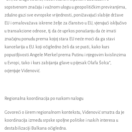
sopstvenom značaju i važnom ulogu u geopolitičkim previranjima,
zdušno gazi sve evropske vrijednosti, ponižavajući slabije države
EU i omalovažava iskrene želje za članstvo u EU, vjerujući isključivo
u transakcione odnose, tj. da će uprkos ponašanju da će imati
značajnu ponudu prema kojoj stara EU neće moći da ga stavi
kancelarija u EU. koji očigledno želi da se pusti, kako kurs
popustljivosti Angele Merkel prema Putinu i njegovim kvislinzima
u Evropi, tako i kurs zabijanja glave u pijesak Olafa Šolca“,
ocjenjuje Videnović.
Regionalna koordinacija po ruskom nalogu
Govoreći o širem regionalnom kontekstu, Videnović smatra da je
koordinacija između srpske spoljne politike i ruskih interesa u
destabilizaciji Balkana očigledna.