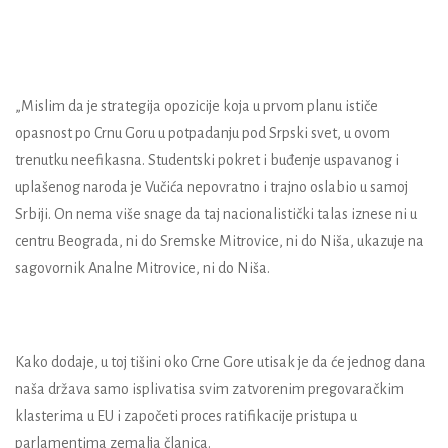
„Mislim da je strategija opozicije koja u prvom planu ističe
opasnost po Crnu Goru u potpadanju pod Srpski svet, u ovom
trenutku neefikasna. Studentski pokret i buđenje uspavanog i
uplašenog naroda je Vučića nepovratno i trajno oslabio u samoj
Srbiji. On nema više snage da taj nacionalistički talas iznese ni u
centru Beograda, ni do Sremske Mitrovice, ni do Niša, ukazuje na
sagovornik Analne Mitrovice, ni do Niša.
Kako dodaje, u toj tišini oko Crne Gore utisak je da će jednog dana
naša država samo isplivati
sa svim zatvorenim pregovara
č
kim
klasterima u EU i zapo
č
eti proces ratifikacije pristupa u
parlamentima zemalja
č
lanica.