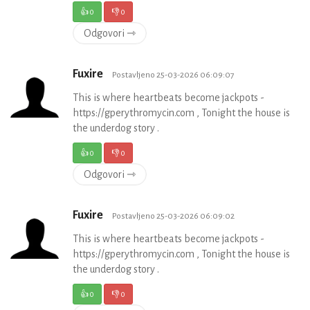
👍
0
👎
0
Odgovori ⇾
Fuxire
Postavljeno 25-03-2026 06:09:07
This is where heartbeats become jackpots -
https://gperythromycin.com , Tonight the house is
the underdog story .
👍
0
👎
0
Odgovori ⇾
Fuxire
Postavljeno 25-03-2026 06:09:02
This is where heartbeats become jackpots -
https://gperythromycin.com , Tonight the house is
the underdog story .
👍
0
👎
0