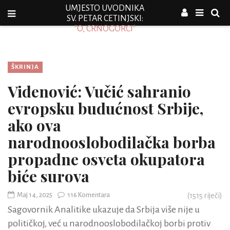
UMJESTO UVODNIKA
SV. PETAR CETINJSKI:
"O, CRNOGORCI"
ŠKRINJA
Videnović: Vučić sahranio
evropsku budućnost Srbije,
ako ova
narodnooslobodilačka borba
propadne osveta okupatora
biće surova
Maj 14, 2025
116 Komentara
(
1515
riječi)
Sagovornik Analitike ukazuje da Srbija više nije u
političkoj, već u narodnooslobodilačkoj borbi protiv