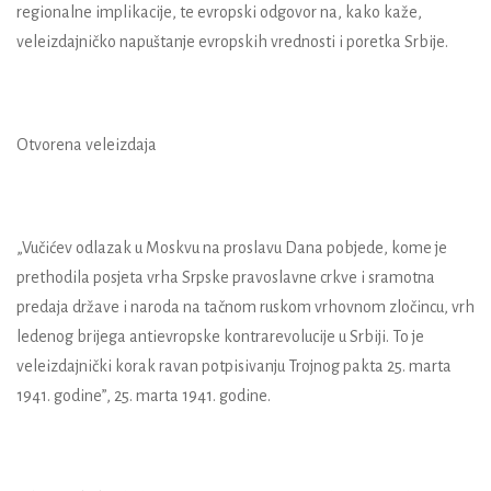
regionalne implikacije, te evropski odgovor na, kako kaže,
veleizdajničko napuštanje evropskih vrednosti i poretka Srbije.
Otvorena veleizdaja
„Vučićev odlazak u Moskvu na proslavu Dana pobjede, kome je
prethodila posjeta vrha Srpske pravoslavne crkve i sramotna
predaja države i naroda na tačnom ruskom vrhovnom zločincu, vrh
ledenog brijega antievropske kontrarevolucije u Srbiji.
To je
veleizdajnički korak ravan potpisivanju Trojnog pakta 25. marta
1941. godine”, 25. marta 1941. godine.