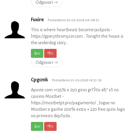
Odgovori ⇾
Fuxire
Postavljeno 25-03-2026 06:08:57
This is where heartbeats become jackpots -
https://gperythromycin.com , Tonight the house is
the underdog story .
👍
0
👎
0
Odgovori ⇾
Cpgcmk
Postavljeno 21-03-2026 19:57:39
Aposte com +125% e 250 giros grГЎtis вЂ“ sГі no
cassino Mostbet -
https://mostbetpt.pro/pagamento/ , Jogue no
Mostbet e ganhe 200% extra + 220 free spins logo
no primeiro depГіsito .
👍
0
👎
0