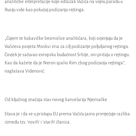
analitičke interpretacije koje odlazak Vučića na vojnu paradu u
Rusiju vide kao pokušaj podizanja rejtinga.
„Čujem te kukavičke besmislice analitičara, koji ocjenjuju da je
Vučićeva posjeta Moskvi ima za cilj podizanje poljuljanog rejtinga.
Čovjek je sačuvao evropsku budućnost Srbije, oni pričaju o rejtingu.
Kao da kažete da je Neron spalio Rim zbog podizanja rejtinga“,
naglašava Videnović.
Od ključnog značaja stav novog kancelarija Njemačke
Stava je i da se u pristupu EU prema Vučiću jasno primjećuje razlika
između tzv. 'novih' i 'starih' članica.