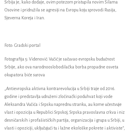
Srbija je, kako dodaje, ovim potezom pristupila novim Silama
Osovine i pridružila se agresiji na Evropu koju sprovodi Rusija,
Sjeverna Koreja i Iran.
Foto: Gradski portal
Fotografija 5: Videnović: Vučić je sačuvao evropsku budućnost
Srbije, ako ova narodnooslobodilačka borba propadne osveta
okupatora biće surova
„Antievropska aktivna kontrarevolucija u Srbiji traje od 2016.
godine i predstavlja udruženi zločinački poduhvat koji vode
Aleksandra Vučića i Srpsku naprednu stranku, au kome učestvuje
vlast i opozicija u Republici Srpskoj, Srpska pravoslavna crkva i niz
desničarskih i profašističkih partija, organizacija i grupa u Srbiji, u
vlasti i opoziciji, uključujući tu i lažne ekološke pokrete i aktiviste“,