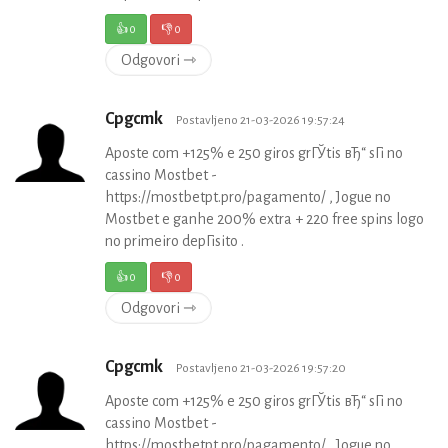
👍
0
👎
0
Odgovori ⇾
Cpgcmk
Postavljeno 21-03-2026 19:57:24
Aposte com +125% e 250 giros grГЎtis вЂ“ sГі no
cassino Mostbet -
https://mostbetpt.pro/pagamento/ , Jogue no
Mostbet e ganhe 200% extra + 220 free spins logo
no primeiro depГіsito .
👍
0
👎
0
Odgovori ⇾
Cpgcmk
Postavljeno 21-03-2026 19:57:20
Aposte com +125% e 250 giros grГЎtis вЂ“ sГі no
cassino Mostbet -
https://mostbetpt.pro/pagamento/ , Jogue no