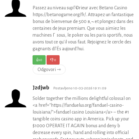
Passez au niveau supГ©rieur avec Betano Casino
https://betanogame.org/fr/. Attrapez un fantastique
bonus de bienvenue de 500 в‚¬ et plongez dans des
centaines de jeux premium. Que vous aimiez les
machines Г sous, le poker ou les paris sportifs, nous
avons tout ce qu'il vous faut. Rejoignez le cercle des
gagnants dГЁs aujourd'hui.
👍
0
👎
0
Odgovori ⇾
Jzdjwb
Postavljeno 10-03-2026 19:11:09
Solder together the millions delightful colossal on
<a href="https://fanduelus.org/fanduel-casino-
louisiana/">fanduel casino Louisiana</a> – the #1
tangible coins casino app in America. Pick up your
$1000 OPERATE IT AGAIN bonus and deny b
decrease every spin, hand and rolling into official