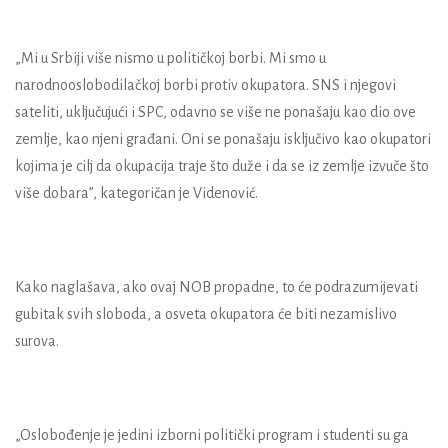
„Mi u Srbiji više nismo u političkoj borbi. Mi smo u
narodnooslobodilačkoj borbi protiv okupatora. SNS i njegovi
sateliti, uključujući i SPC, odavno se više ne ponašaju kao dio ove
zemlje, kao njeni građani. Oni se ponašaju isključivo kao okupatori
kojima je cilj da okupacija traje što duže i da se iz zemlje izvuče što
više dobara”, kategoričan je Videnović.
Kako naglašava, ako ovaj NOB propadne, to će podrazumijevati
gubitak svih sloboda, a osveta okupatora će biti nezamislivo
surova.
„Oslobođenje je jedini izborni politički program i studenti su ga