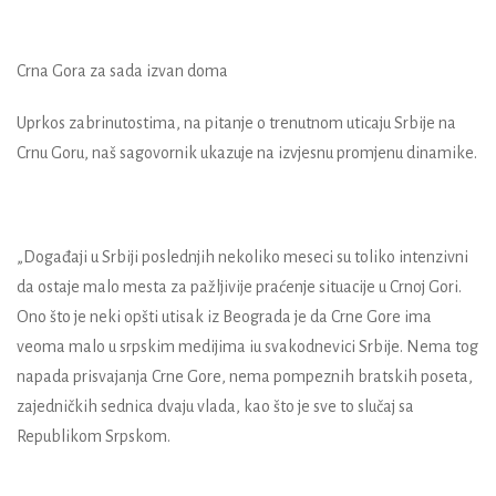
Crna Gora za sada izvan doma
Uprkos zabrinutostima, na pitanje o trenutnom uticaju Srbije na
Crnu Goru, naš sagovornik ukazuje na izvjesnu promjenu dinamike.
„Događaji u Srbiji poslednjih nekoliko meseci su toliko intenzivni
da ostaje malo mesta za pažljivije praćenje situacije u Crnoj Gori.
Ono što je neki opšti utisak iz Beograda je da Crne Gore ima
veoma malo u srpskim medijima iu svakodnevici Srbije. Nema tog
napada prisvajanja Crne Gore, nema pompeznih bratskih poseta,
zajedničkih sednica dvaju vlada, kao što je sve to slučaj sa
Republikom Srpskom.