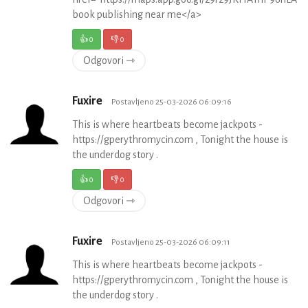
book publishing near me</a>
👍
0
👎
0
Odgovori ⇾
Fuxire
Postavljeno 25-03-2026 06:09:16
This is where heartbeats become jackpots -
https://gperythromycin.com , Tonight the house is
the underdog story .
👍
0
👎
0
Odgovori ⇾
Fuxire
Postavljeno 25-03-2026 06:09:11
This is where heartbeats become jackpots -
https://gperythromycin.com , Tonight the house is
the underdog story .