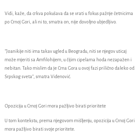
Vidi, kaže, da crkva pokušava da se vrati u fokus pažnje četnicima
po Crnoj Gori, ali ni to, smatra on, nije dovoljno ubjedljivo.
"Joanikije niti ima takav ugled u Beogradu, niti se njegov uticaj
može mjeriti sa Amfilohijem, u čijim cipelama hoda nezapažen i
nebitan. Tako mislim da je Crna Gora u ovoj fazi prilično daleko od
Srpskog sveta", smatra Videnović.
Opozicija u Crnoj Gori mora pažljivo birati prioritete
U tom kontekstu, prema njegovom mišljenju, opozicija u Crnoj Gori
mora pažljivo birati svoje prioritete.