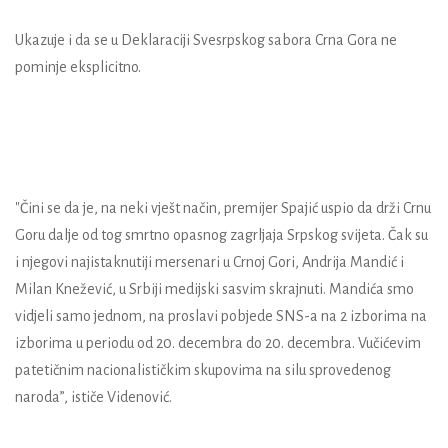
Ukazuje i da se u Deklaraciji Svesrpskog sabora Crna Gora ne
pominje eksplicitno.
"Čini se da je, na neki vješt način, premijer Spajić uspio da drži Crnu
Goru dalje od tog smrtno opasnog zagrljaja Srpskog svijeta. Čak su
i njegovi najistaknutiji mersenari u Crnoj Gori, Andrija Mandić i
Milan Knežević, u Srbiji medijski sasvim skrajnuti. Mandića smo
vidjeli samo jednom, na proslavi pobjede SNS-a na 2 izborima na
izborima u periodu od 20. decembra do 20. decembra. Vučićevim
patetičnim nacionalističkim skupovima na silu sprovedenog
naroda”, ističe Videnović.