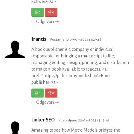
Schweiz</a>
👍
0
👎
0
Odgovori ⇾
francis
Postavljeno 09-07-2025 13:29:16
A book publisher is a company or individual
responsible for bringing a manuscript to life,
managing editing, design, printing, and distribution
to make a book available to readers. <a
href="https://publishmybook.shop">Book
publisher</a>
👍
0
👎
0
Odgovori ⇾
Linker SEO
Postavljeno 03-07-2025 13:19:19
Amazing to see how Metro Models bridges the