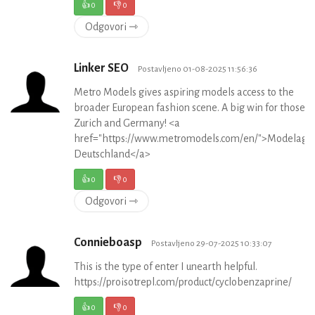
👍
0
👎
0
Odgovori ⇾
Linker SEO
Postavljeno 01-08-2025 11:56:36
Metro Models gives aspiring models access to the
broader European fashion scene. A big win for those i
Zurich and Germany! <a
href="https://www.metromodels.com/en/">Modelage
Deutschland</a>
👍
0
👎
0
Odgovori ⇾
Connieboasp
Postavljeno 29-07-2025 10:33:07
This is the type of enter I unearth helpful.
https://proisotrepl.com/product/cyclobenzaprine/
👍
0
👎
0