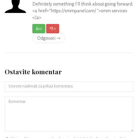
Definitely something I’ll think about going forward.
<a href="https://smmpanel.com/ ">smm services
</a>
👍
0
👎
0
Odgovori ⇾
Ostavite komentar