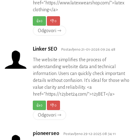
href="https://www.latexwearshop.com/">latex
clothing</a>
👍
0
👎
0
Odgovori ⇾
Linker SEO
Postavljeno 21-01-2026 09:24:48
The website simplifies the process of
understanding website data and technical
information. Users can quickly check important
details without confusion. It’s ideal for those who
value clarity and reliability. <a
href="https://123bet24.com/">123BET</a>
👍
0
👎
0
Odgovori ⇾
pioneerseo
Postavljeno 29-12-2025 08:34:11