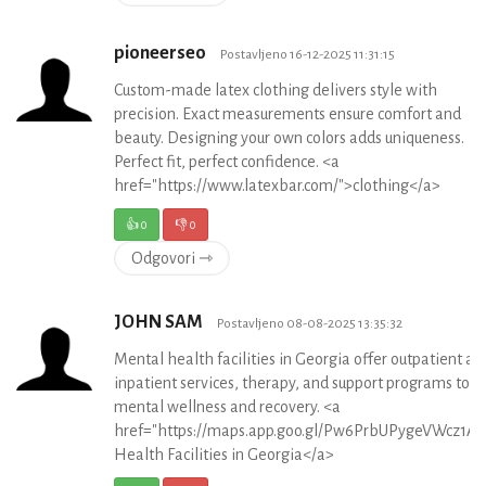
pioneerseo
Postavljeno 16-12-2025 11:31:15
Custom-made latex clothing delivers style with
precision. Exact measurements ensure comfort and
beauty. Designing your own colors adds uniqueness.
Perfect fit, perfect confidence. <a
href="https://www.latexbar.com/">clothing</a>
👍
0
👎
0
Odgovori ⇾
JOHN SAM
Postavljeno 08-08-2025 13:35:32
Mental health facilities in Georgia offer outpatient an
inpatient services, therapy, and support programs to 
mental wellness and recovery. <a
href="https://maps.app.goo.gl/Pw6PrbUPygeVWcz1A"
Health Facilities in Georgia</a>