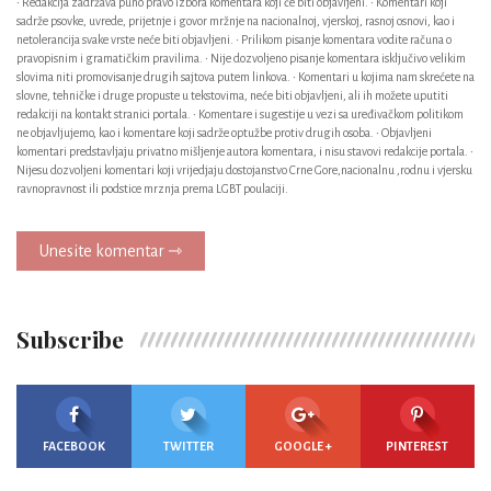
• Redakcija zadržava puno pravo izbora komentara koji će biti objavljeni. • Komentari koji
sadrže psovke, uvrede, prijetnje i govor mržnje na nacionalnoj, vjerskoj, rasnoj osnovi, kao i
netolerancija svake vrste neće biti objavljeni. • Prilikom pisanje komentara vodite računa o
pravopisnim i gramatičkim pravilima. • Nije dozvoljeno pisanje komentara isključivo velikim
slovima niti promovisanje drugih sajtova putem linkova. • Komentari u kojima nam skrećete na
slovne, tehničke i druge propuste u tekstovima, neće biti objavljeni, ali ih možete uputiti
redakciji na kontakt stranici portala. • Komentare i sugestije u vezi sa uređivačkom politikom
ne objavljujemo, kao i komentare koji sadrže optužbe protiv drugih osoba. • Objavljeni
komentari predstavljaju privatno mišljenje autora komentara, i nisu stavovi redakcije portala. •
Nijesu dozvoljeni komentari koji vrijedjaju dostojanstvo Crne Gore,nacionalnu ,rodnu i vjersku
ravnopravnost ili podstice mrznja prema LGBT poulaciji.
Unesite komentar ⇾
Subscribe
FACEBOOK
TWITTER
GOOGLE +
PINTEREST