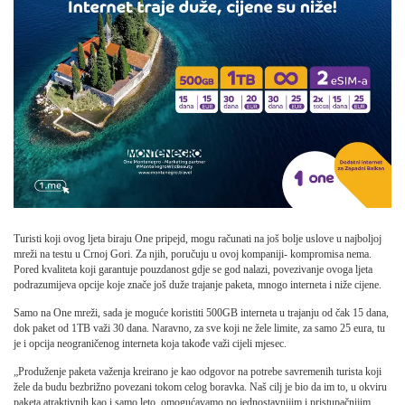
Turisti koji ovog ljeta biraju One pripejd, mogu računati na još bolje uslove u najboljoj
mreži na testu u Crnoj Gori. Za njih, poručuju u ovoj kompaniji- kompromisa nema.
Pored kvaliteta koji garantuje pouzdanost gdje se god nalazi, povezivanje ovoga ljeta
podrazumijeva opcije koje znače još duže trajanje paketa, mnogo interneta i niže cijene.
Samo na One mreži, sada je moguće koristiti 500GB interneta u trajanju od čak 15 dana,
dok paket od 1TB važi 30 dana. Naravno, za sve koji ne žele limite, za samo 25 eura, tu
je i opcija neograničenog interneta koja takođe važi cijeli mjesec.
„Produženje paketa važenja kreirano je kao odgovor na potrebe savremenih turista koji
žele da budu bezbrižno povezani tokom celog boravka. Naš cilj je bio da im to, u okviru
paketa atraktivnih kao i samo leto, omogućavamo po jednostavnijim i pristupačnijim