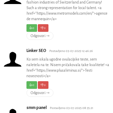
fashion industries of Switzerland and Germany!
Such a strong representation for local talent. <a
href="https://www.metromodels.com/en/">agence
de mannequin</a>
👍
0
👎
0
Odgovori ⇾
Linker SEO
Postavljeno 03-07-2025 12:46:26
Ko sem iskala ugodne ovulacijske teste, sem
naletela na te. Nisem pričakovala take kvalitete! <a
href="https://www.plusaliminus.si/">Testi
nosecnosti</a>
👍
0
👎
0
Odgovori ⇾
smm panel
Postavljeno 03-07-2025 08:35:21