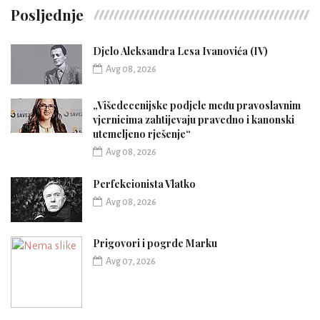
Posljednje
Djelo Aleksandra Lesa Ivanovića (IV)
Avg 08, 2026
„Višedecenijske podjele među pravoslavnim
vjernicima zahtijevaju pravedno i kanonski
utemeljeno rješenje“
Avg 08, 2026
Perfekcionista Vlatko
Avg 08, 2026
Prigovori i pogrde Marku
Avg 07, 2026