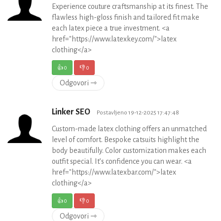
Experience couture craftsmanship at its finest. The
flawless high-gloss finish and tailored fit make
each latex piece a true investment. <a
href="https://www.latexkey.com/">latex
clothing</a>
👍
0
👎
0
Odgovori ⇾
Linker SEO
Postavljeno 19-12-2025 17:47:48
Custom-made latex clothing offers an unmatched
level of comfort. Bespoke catsuits highlight the
body beautifully. Color customization makes each
outfit special. It’s confidence you can wear. <a
href="https://www.latexbar.com/">latex
clothing</a>
👍
0
👎
0
Odgovori ⇾