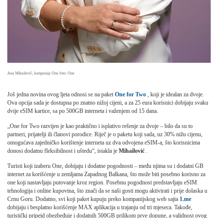
Ana Mihailović, kompanija One
foto: One
Još jedna novina ovog ljeta odnosi se na paket
One for Two
, koji je idealan za dvoje.
Ova opcija sada je dostupna po znatno nižoj cijeni, a za 25 eura korisnici dobijaju svaku
dvije eSIM kartice, sa po 500GB interneta i važenjem od 15 dana.
„One for Two razvijen je kao praktično i isplativo rešenje za dvoje – bilo da su to
partneri, prijatelji ili članovi porodice. Riječ je o paketu koji sada, uz 30% nižu cijenu,
omogućava zajedničko korištenje interneta uz dva odvojena eSIM-a, što korisnicima
donosi dodatnu fleksibilnost i uštedu“, istakla je
Mihailović
.
Turisti koji izaberu One, dobijaju i dodatne pogodnosti – među njima su i dodatni GB
internet za korišćenje u zemljama Zapadnog Balkana, što može biti posebno korisno za
one koji nastavljaju putovanje kroz region. Posebnu pogodnost predstavljaju eSIM
tehnologija i online kupovina, što znači da se naši gosti mogu aktivirati i prije dolaska u
Crnu Goru. Dodatno, svi koji paket kupuju preko kompanijskog web sajta
1.me
dobijaju i besplatno korišćenje MAX aplikacija u trajanju od tri mjeseca. Takođe,
turistički pripejd obezbeđuje i dodatnih 500GB prilikom prve dopune, a validnost ovog