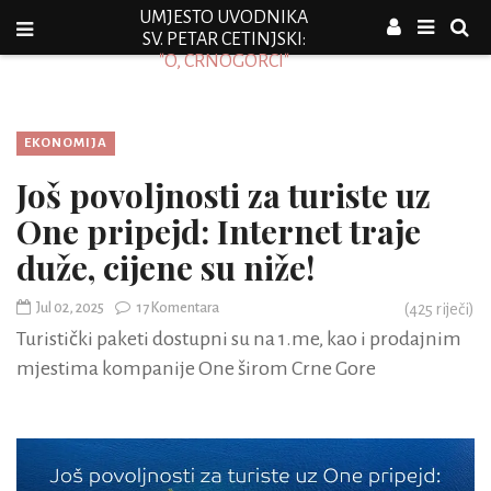
UMJESTO UVODNIKA
SV. PETAR CETINJSKI:
"O, CRNOGORCI"
EKONOMIJA
Još povoljnosti za turiste uz
One pripejd: Internet traje
duže, cijene su niže!
Jul 02, 2025
17 Komentara
(
425
riječi)
Turistički paketi dostupni su na 1.me, kao i prodajnim
mjestima kompanije One širom Crne Gore