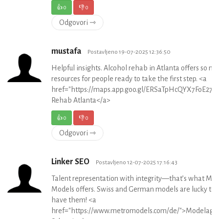
👍
0
👎
0
Odgovori ⇾
mustafa
Postavljeno 19-07-2025 12:36:50
Helpful insights. Alcohol rehab in Atlanta offers so m
resources for people ready to take the first step. <a
href="https://maps.app.goo.gl/ERSaTpHcQYX7FoE27">
Rehab Atlanta</a>
👍
0
👎
0
Odgovori ⇾
Linker SEO
Postavljeno 12-07-2025 17:16:43
Talent representation with integrity—that’s what Met
Models offers. Swiss and German models are lucky to
have them! <a
href="https://www.metromodels.com/de/">Modelage