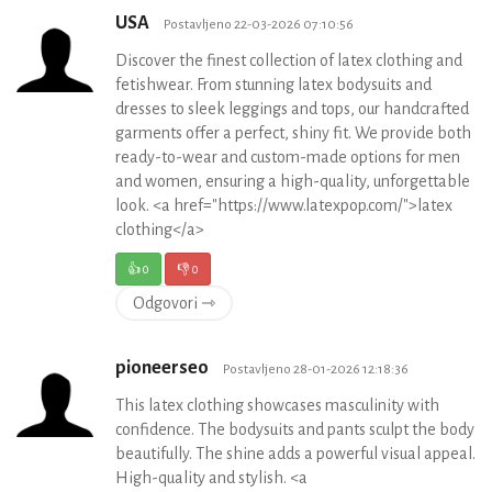
USA
Postavljeno 22-03-2026 07:10:56
Discover the finest collection of latex clothing and
fetishwear. From stunning latex bodysuits and
dresses to sleek leggings and tops, our handcrafted
garments offer a perfect, shiny fit. We provide both
ready-to-wear and custom-made options for men
and women, ensuring a high-quality, unforgettable
look. <a href="https://www.latexpop.com/">latex
clothing</a>
👍
0
👎
0
Odgovori ⇾
pioneerseo
Postavljeno 28-01-2026 12:18:36
This latex clothing showcases masculinity with
confidence. The bodysuits and pants sculpt the body
beautifully. The shine adds a powerful visual appeal.
High-quality and stylish. <a