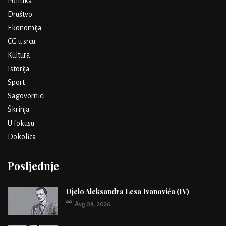
Politika
Društvo
Ekonomija
CG u srcu
Kultura
Istorija
Sport
Sagovornici
Škrinja
U fokusu
Dokolica
Posljednje
Djelo Aleksandra Lesa Ivanovića (IV)
Avg 08, 2026