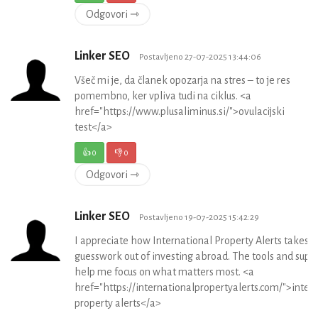
Odgovori ⇾
Linker SEO
Postavljeno 27-07-2025 13:44:06
Všeč mi je, da članek opozarja na stres – to je res
pomembno, ker vpliva tudi na ciklus. <a
href="https://www.plusaliminus.si/">ovulacijski
test</a>
👍
0
👎
0
Odgovori ⇾
Linker SEO
Postavljeno 19-07-2025 15:42:29
I appreciate how International Property Alerts takes t
guesswork out of investing abroad. The tools and supp
help me focus on what matters most. <a
href="https://internationalpropertyalerts.com/">inter
property alerts</a>