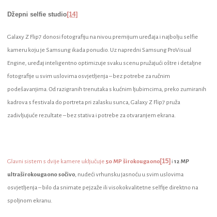
Džepni selfie studio
[14]
Galaxy Z Flip7 donosi fotografiju na nivou premijum uređaja i najbolju selfie
kameru koju je Samsung ikada ponudio. Uz napredni Samsung ProVisual
Engine, uređaj inteligentno optimizuje svaku scenu pružajući oštre i detaljne
fotografije u svim uslovima osvjetljenja – bez potrebe za ručnim
podešavanjima. Od razigranih trenutaka s kućnim ljubimcima, preko zumiranih
kadrova s festivala do portreta pri zalasku sunca, Galaxy Z Flip7 pruža
zadivljujuće rezultate – bez stativa i potrebe za otvaranjem ekrana.
[15]
Glavni sistem s dvije kamere uključuje
50 MP širokougaono
i
12 MP
ultraširokougaono sočivo
, nudeći vrhunsku jasnoću u svim uslovima
osvjetljenja – bilo da snimate pejzaže ili visokokvalitetne selfije direktno na
spoljnom ekranu.