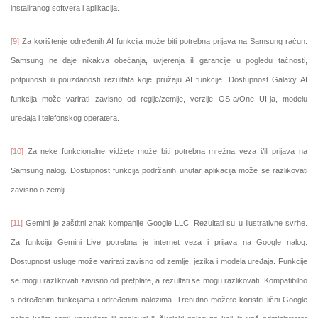
instaliranog softvera i aplikacija.
[9]
Za korištenje određenih AI funkcija može biti potrebna prijava na Samsung račun.
Samsung ne daje nikakva obećanja, uvjerenja ili garancije u pogledu tačnosti,
potpunosti ili pouzdanosti rezultata koje pružaju AI funkcije. Dostupnost Galaxy AI
funkcija može varirati zavisno od regije/zemlje, verzije OS-a/One UI-ja, modelu
uređaja i telefonskog operatera.
[10]
Za neke funkcionalne vidžete može biti potrebna mrežna veza i/ili prijava na
Samsung nalog. Dostupnost funkcija podržanih unutar aplikacija može se razlikovati
zavisno o zemlji.
[11]
Gemini je zaštitni znak kompanije Google LLC. Rezultati su u ilustrativne svrhe.
Za funkciju Gemini Live potrebna je internet veza i prijava na Google nalog.
Dostupnost usluge može varirati zavisno od zemlje, jezika i modela uređaja. Funkcije
se mogu razlikovati zavisno od pretplate, a rezultati se mogu razlikovati. Kompatibilno
s određenim funkcijama i određenim nalozima. Trenutno možete koristiti lični Google