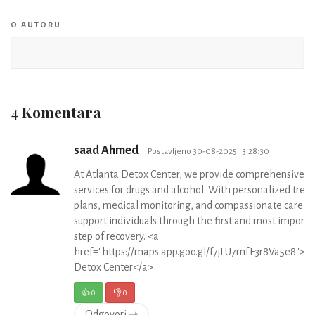
O AUTORU
4 Komentara
saad Ahmed
Postavljeno 30-08-2025 13:28:30
At Atlanta Detox Center, we provide comprehensive d
services for drugs and alcohol. With personalized tre
plans, medical monitoring, and compassionate care, 
support individuals through the first and most importa
step of recovery. <a
href="https://maps.app.goo.gl/f7jLU7mfE3r8Va5e8">At
Detox Center</a>
👍
0
👎
0
Odgovori ⇾