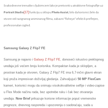
Svakodnevne trenutke s ljubimcem lako je pretvoriti u atraktivne fotografije uz
[17]
Portrait Studio
funkciju u sklopu
Photo Assist
, bilo da korisnici žele da
stvore stil razigranog animiranog filma, zabavni “fisheye” efekt ili prefinjen,
profesionalan izgled.
Samsung Galaxy Z Flip7 FE
Samsung je najavio i
Galaxy Z Flip7 FE
, donoseći iskustvo preklopnog
uređaja još većem broju korisnika. Kompaktan kada je sklopljen, a
prostran kada je otvoren, Galaxy Z Flip7 FE ima 6,7-inčni glavni ekran
koji pruža impresivan doživljaj gledanja. Zahvaljujući
50 MP FlexCam
kameri, korisnici mogu da snimaju visokokvalitetne selfije i video-zapise
u Flex Mode načinu rada, bez upotrebe ruku i čak bez otvaranja
uređaja.
Now Brief
prikazuje korisne informacije poput vremenske
prognoze, dnevnog rasporeda i upozorenja o saobraćaju, sada u