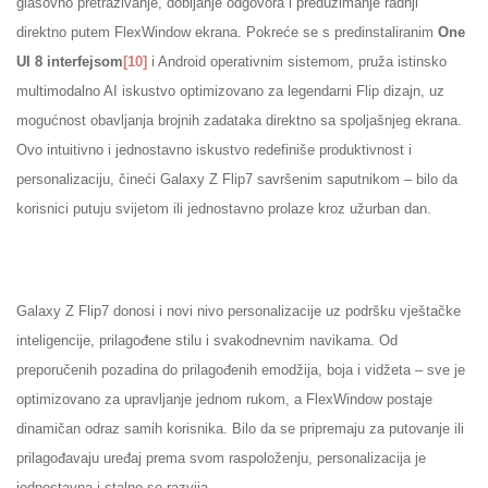
glasovno pretraživanje, dobijanje odgovora i preduzimanje radnji
direktno putem FlexWindow ekrana. Pokreće se s predinstaliranim
One
UI 8 interfejsom
[10]
i Android operativnim sistemom, pruža istinsko
multimodalno AI iskustvo optimizovano za legendarni Flip dizajn, uz
mogućnost obavljanja brojnih zadataka direktno sa spoljašnjeg ekrana.
Ovo intuitivno i jednostavno iskustvo redefiniše produktivnost i
personalizaciju, čineći Galaxy Z Flip7 savršenim saputnikom – bilo da
korisnici putuju svijetom ili jednostavno prolaze kroz užurban dan.
Galaxy Z Flip7 donosi i novi nivo personalizacije uz podršku vještačke
inteligencije, prilagođene stilu i svakodnevnim navikama. Od
preporučenih pozadina do prilagođenih emodžija, boja i vidžeta – sve je
optimizovano za upravljanje jednom rukom, a FlexWindow postaje
dinamičan odraz samih korisnika. Bilo da se pripremaju za putovanje ili
prilagođavaju uređaj prema svom raspoloženju, personalizacija je
jednostavna i stalno se razvija.