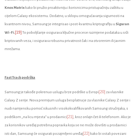
Knox Matrix
kako bi pružio proaktivniju i korisnicima pristupačniju zaštitu u
cijelom Galaxy ekosistemu. Dodatno, u sklopu omogućavanja sigurnosti na
kvantnom nivou, Samsung je integrisao i post-kvantnu kriptografiju u
Siguran
[19]
Wi-Fi.
To poboljšanje osigurava ključne procese razmjene podataka u srži
kriptovanih veza, i osigurava robusnu privatnost čak i na otvorenim ili javnim
mrežama.
Fast Track podrška
[20]
Samsung je takođe pokrenuo uslugu brze podrške u Evropi
za vlasnike
Galaxy Z serije. Nova premijum usluga besplatna je za vlasnike Galaxy Z serije i
nudi namjensku pomoć iskusnih i visokokvalifikovanih Samsung stručnjaka, s
[21]
podrškom „na licu mjesta” u prodavnici
, kroz onlajn čet ili telefonom. Ako je
za korisnikov uređaj potrebna popravka koja se ne može dovršiti u prodavnici
[22]
isti dan, Samsung će osigurati pozajmljeni uređaj
kako bi ostali povezani