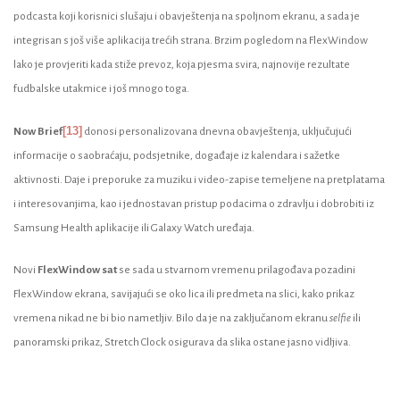
podcasta koji korisnici slušaju i obavještenja na spoljnom ekranu, a sada je
integrisan s još više aplikacija trećih strana. Brzim pogledom na FlexWindow
lako je provjeriti kada stiže prevoz, koja pjesma svira, najnovije rezultate
fudbalske utakmice i još mnogo toga.
[13]
Now Brief
donosi personalizovana dnevna obavještenja, uključujući
informacije o saobraćaju, podsjetnike, događaje iz kalendara i sažetke
aktivnosti. Daje i preporuke za muziku i video-zapise temeljene na pretplatama
i interesovanjima, kao i jednostavan pristup podacima o zdravlju i dobrobiti iz
Samsung Health aplikacije ili Galaxy Watch uređaja.
Novi
FlexWindow sat
se sada u stvarnom vremenu prilagođava pozadini
FlexWindow ekrana, savijajući se oko lica ili predmeta na slici, kako prikaz
vremena nikad ne bi bio nametljiv. Bilo da je na zaključanom ekranu
selfie
ili
panoramski prikaz, Stretch Clock osigurava da slika ostane jasno vidljiva.