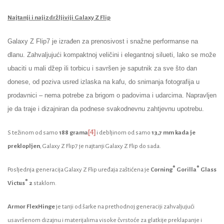
Najtanji i najizdržljiviji Galaxy Z Flip
Galaxy Z Flip7 je izrađen za prenosivost i snažne performanse na
dlanu. Zahvaljujući kompaktnoj veličini i elegantnoj silueti, lako se može
ubaciti u mali džep ili torbicu i savršen je saputnik za sve što dan
donese, od poziva usred izlaska na kafu, do snimanja fotografija u
prodavnici – nema potrebe za brigom o padovima i udarcima. Napravljen
je da traje i dizajniran da podnese svakodnevnu zahtjevnu upotrebu.
[4]
S težinom od samo
188 grama
i debljinom od samo
13,7 mm kada je
preklopljen
, Galaxy Z Flip7 je najtanji Galaxy Z Flip do sada.
®
®
Posljednja generacija Galaxy Z Flip uređaja zaštićena je
Corning
Gorilla
Glass
®
Victus
2
staklom.
Armor FlexHinge
je tanji od šarke na prethodnoj generaciji zahvaljujući
usavršenom dizajnu i materijalima visoke čvrstoće za glatkije preklapanje i