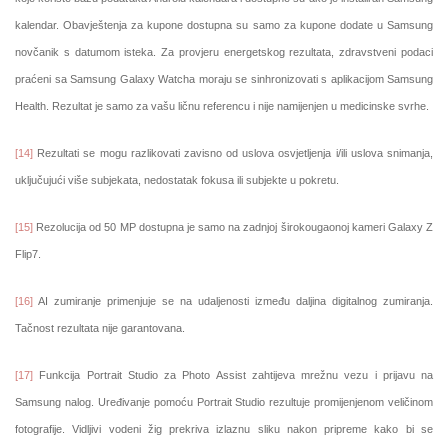
kalendar. Obavještenja za kupone dostupna su samo za kupone dodate u Samsung
novčanik s datumom isteka. Za provjeru energetskog rezultata, zdravstveni podaci
praćeni sa Samsung Galaxy Watcha moraju se sinhronizovati s aplikacijom Samsung
Health. Rezultat je samo za vašu ličnu referencu i nije namijenjen u medicinske svrhe.
[14]
Rezultati se mogu razlikovati zavisno od uslova osvjetljenja i/ili uslova snimanja,
uključujući više subjekata, nedostatak fokusa ili subjekte u pokretu.
[15]
Rezolucija od 50 MP dostupna je samo na zadnjoj širokougaonoj kameri Galaxy Z
Flip7.
[16]
AI zumiranje primenjuje se na udaljenosti između daljina digitalnog zumiranja.
Tačnost rezultata nije garantovana.
[17]
Funkcija Portrait Studio za Photo Assist zahtijeva mrežnu vezu i prijavu na
Samsung nalog. Uređivanje pomoću Portrait Studio rezultuje promijenjenom veličinom
fotografije. Vidljivi vodeni žig prekriva izlaznu sliku nakon pripreme kako bi se