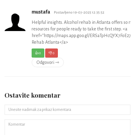
mustafa
Postavljeno 19-07-2025 12:35:52
Helpful insights. Alcohol rehab in Atlanta offers so m
resources for people ready to take the first step. <a
href="https://maps.app.goo.gl/ERSaTpHcQYX7FoE27">
Rehab Atlanta</a>
👍
0
👎
0
Odgovori ⇾
Ostavite komentar