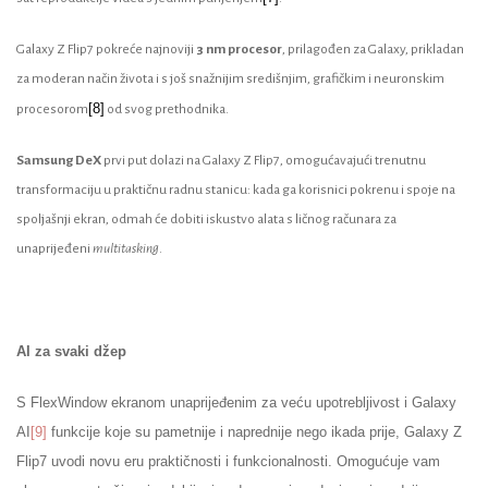
Galaxy Z Flip7 pokreće najnoviji
3 nm procesor
, prilagođen za Galaxy, prikladan
za moderan način života i s još snažnijim središnjim, grafičkim i neuronskim
[8]
procesorom
od svog prethodnika.
Samsung DeX
prvi put dolazi na Galaxy Z Flip7, omogućavajući trenutnu
transformaciju u praktičnu radnu stanicu: kada ga korisnici pokrenu i spoje na
spoljašnji ekran, odmah će dobiti iskustvo alata s ličnog računara za
unaprijeđeni
multitasking
.
AI za svaki džep
S FlexWindow ekranom unaprijeđenim za veću upotrebljivost i Galaxy
AI
[9]
funkcije koje su pametnije i naprednije nego ikada prije, Galaxy Z
Flip7 uvodi novu eru praktičnosti i funkcionalnosti. Omogućuje vam