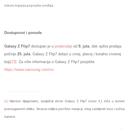
tokom trajanja popravke uređaja.
Dostupnost i ponude
Galaxy Z Flip7
dostupan je u
pretprodaji
od
9. jula
, dok opšta prodaja
počinje
25. jula
. Galaxy Z Flip7 dolazi u crnoj, plavoj i koralno crvenoj
boji
[23]
. Za više informacija o Galaxy Z Flip7 posjetite
https://www.samsung.com/rs/
.
[1]
Mjereno dijagonalno, spoljašnji ekran Galaxy Z Flip7 iznosi 4,1 inča u punom
pravougaonom obliku. Stvarna vidljiva površina manja je zbog zaobljenih ivica i sočiva
kamera.