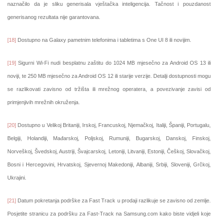
naznačilo da je sliku generisala vještačka inteligencija. Tačnost i pouzdanost
generisanog rezultata nije garantovana.
[18]
Dostupno na Galaxy pametnim telefonima i tabletima s One UI 8 ili novijim.
[19]
Sigurni Wi-Fi nudi besplatnu zaštitu do 1024 MB mjesečno za Android OS 13 ili
noviji, te 250 MB mjesečno za Android OS 12 ili starije verzije. Detalji dostupnosti mogu
se razlikovati zavisno od tržišta ili mrežnog operatera, a povezivanje zavisi od
primjenjivih mrežnih okruženja.
[20]
Dostupno u Velikoj Britaniji, Irskoj, Francuskoj, Njemačkoj, Italiji, Španiji, Portugalu,
Belgiji, Holandiji, Mađarskoj, Poljskoj, Rumuniji, Bugarskoj, Danskoj, Finskoj,
Norveškoj, Švedskoj, Austriji, Švajcarskoj, Letoniji, Litvaniji, Estoniji, Češkoj, Slovačkoj,
Bosni i Hercegovini, Hrvatskoj, Sjevernoj Makedoniji, Albaniji, Srbiji, Sloveniji, Grčkoj,
Ukrajini.
[21]
Datum pokretanja podrške za Fast Track u prodaji razlikuje se zavisno od zemlje.
Posjetite stranicu za podršku za Fast-Track na Samsung.com kako biste vidjeli koje