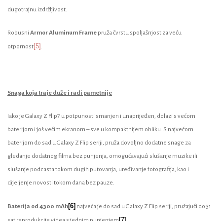
dugotrajnu izdržljivost.
Robusni
Armor Aluminum Frame
pruža čvrstu spoljašnjost za veću
[5]
otpornost
.
Snaga koja traje duže i radi pametnije
Iako je Galaxy Z Flip7 u potpunosti smanjen i unaprijeđen, dolazi s većom
baterijom i još većim ekranom – sve u kompaktnijem obliku. S najvećom
baterijom do sad u Galaxy Z Flip seriji, pruža dovoljno dodatne snage za
gledanje dodatnog filma bez punjenja, omogućavajući slušanje muzike ili
slušanje podcasta tokom dugih putovanja, uređivanje fotografija, kao i
dijeljenje novosti tokom dana bez pauze.
[6]
Baterija od 4300 mAh
najveća je do sad u Galaxy Z Flip seriji, pružajući do 31
[7]
sat reprodukcije videa s jednim punjenjem
.