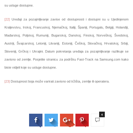
su usluge dostupne.
[22]
Uređaji za pozajmljivanje zavise od dostupnosti i dostupni su u Ujedinjenom
Kraljevstvu, Irskoj, Francuskoj, Njemačkoj, Italiji, Španiji, Portugalu, Belgiji, Holandiji,
Mađarskoj, Poljskoj, Rumuniji, Bugarskoj, Danskoj, Finskoj, Norveškoj, Švedskoj,
Austriji, Švajcarskoj, Letoniji, Litvaniji, Estoniji, Češkoj, Slovačkoj, Hrvatskoj, Srbiji,
Sloveniji, Grčkoj i Ukrajini. Datum pokretanja uređaja za pozajmljivanje razlikuje se
zavisno od zemlje. Posjetite stranicu za podršku Fast-Track na Samsung.com kako
biste vidjeli koje su usluge dostupne.
[23]
Dostupnost boja može varirati zavisno od tržišta, zemlje ili operatera.
4