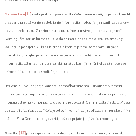
[11]
Gemini Live
sada je dostupan i na FlexWindow ekranu,
pa je lako koristiti
glasovno pretraživanje za dobijanje informacija ili obavljanje raznih zadataka –
bez upotrebe ruku. Za pripremu na put u inostranstvo, jednostavno je reći
Geminiju šta korisniku treba – bilo da se radi o podacima o letu iz Samsung
Walleta, o podsjetniku kada bi trebalo krenuti prema aerodromu ili čak o
pronalaženju najbolje ocijenjenih restorana na odredištu – uz pripremu tih
informacija u Samsung notes za lakši pristup kasnije, a lični AI asistent će sve
pripremiti, direktno na spoljašnjem ekranu.
Uz Gemini Live i deljenje kamere, pomoć korisnicima u stvarnom vremenu
jednostavna je poput usmjeravanja kamere. Bilo da pakuju stvari za putovanje
ili biraju odjevnu kombinaciju, dovoljno je pokazati Geminiju šta gledaju. Mogu
postaviti i pitanja poput: “Koja je od ovih kombinacija bolja za vremenske prilike
u Seulu?” – a Gemini će odgovoriti, baš kao prijatelj koji želi da pomogne.
[12]
Now Bar
prikazuje aktivnost aplikacija u stvarnom vremenu, napredak