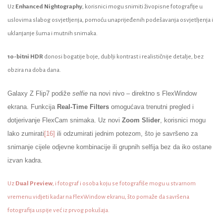
Uz
Enhanced Nightography
, korisnici mogu snimiti živopisne fotografije u
uslovima slabog osvjetljenja, pomoću unaprijeđenih podešavanja osvjetljenja i
uklanjanje šuma i mutnih snimaka.
10-bitni HDR
donosi bogatije boje, dublji kontrast i realističnije detalje, bez
obzira na doba dana.
Galaxy Z Flip7 podiže
selfie
na novi nivo – direktno s FlexWindow
ekrana. Funkcija
Real-Time Filters
omogućava trenutni pregled i
dotjerivanje FlexCam snimaka. Uz novi
Zoom Slider
, korisnici mogu
lako zumirati
[16]
ili odzumirati jednim potezom, što je savršeno za
snimanje cijele odjevne kombinacije ili grupnih selfija bez da iko ostane
izvan kadra.
Uz
Dual Preview
, i fotograf i osoba koju se fotografiše mogu u stvarnom
vremenu vidjeti kadar na FlexWindow ekranu, što pomaže da savršena
fotografija uspije već iz prvog pokušaja.