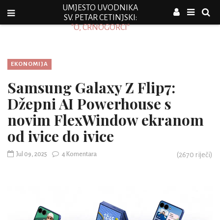
UMJESTO UVODNIKA
SV. PETAR CETINJSKI:
"O, CRNOGORCI"
EKONOMIJA
Samsung Galaxy Z Flip7:
Džepni AI Powerhouse s
novim FlexWindow ekranom
od ivice do ivice
Jul 09, 2025
4 Komentara
(
2670
riječi)