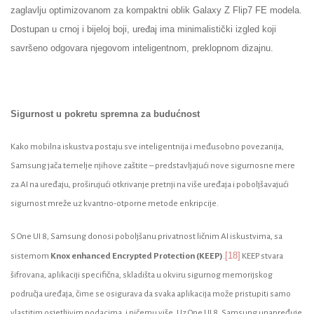
zaglavlju optimizovanom za kompaktni oblik Galaxy Z Flip7 FE modela.
Dostupan u crnoj i bijeloj boji, uređaj ima minimalistički izgled koji
savršeno odgovara njegovom inteligentnom, preklopnom dizajnu.
Sigurnost u pokretu spremna za budućnost
Kako mobilna iskustva postaju sve inteligentnija i međusobno povezanija,
Samsung jača temelje njihove zaštite – predstavljajući nove sigurnosne mere
za AI na uređaju, proširujući otkrivanje pretnji na više uređaja i poboljšavajući
sigurnost mreže uz kvantno-otporne metode enkripcije.
S One UI 8, Samsung donosi poboljšanu privatnost ličnim AI iskustvima, sa
[18]
sistemom
Knox enhanced Encrypted Protection (KEEP)
.
KEEP stvara
šifrovana, aplikaciji specifična, skladišta u okviru sigurnog memorijskog
područja uređaja, čime se osigurava da svaka aplikacija može pristupiti samo
vlastitim osjetljivim podacima, i ničemu više. Uz One UI 8, Samsung unapređuje