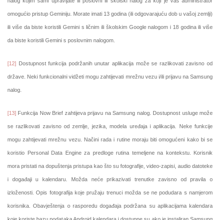
nalog kojim sami upravljate ili poslovni ili školski nalog za koji je vaš administrator
omogućio pristup Geminiju. Morate imati 13 godina (ili odgovarajuću dob u vašoj zemlji)
ili više da biste koristili Gemini s ličnim ili školskim Google nalogom i 18 godina ili više
da biste koristili Gemini s poslovnim nalogom.
[12]
Dostupnost funkcija podržanih unutar aplikacija može se razlikovati zavisno od
države. Neki funkcionalni vidžeti mogu zahtijevati mrežnu vezu i/ili prijavu na Samsung
nalog.
[13]
Funkcija Now Brief zahtijeva prijavu na Samsung nalog. Dostupnost usluge može
se razlikovati zavisno od zemlje, jezika, modela uređaja i aplikacija. Neke funkcije
mogu zahtijevati mrežnu vezu. Načini rada i rutine moraju biti omogućeni kako bi se
koristio Personal Data Engine za predloge rutina temeljene na kontekstu. Korisnik
mora pristati na dopuštenja pristupa kao što su fotografije, video-zapisi, audio datoteke
i događaji u kalendaru. Možda neće prikazivati ​​trenutke zavisno od pravila o
izloženosti. Opis fotografija koje pružaju trenuci možda se ne podudara s namjerom
korisnika. Obavještenja o rasporedu događaja podržana su aplikacijama kalendara
koje koriste bazu podataka Android kalendara i dostupne su ako je instaliran Samsung