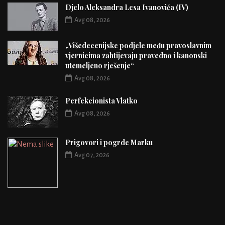
Djelo Aleksandra Lesa Ivanovića (IV)
Avg 08, 2026
„Višedecenijske podjele među pravoslavnim
vjernicima zahtijevaju pravedno i kanonski
utemeljeno rješenje“
Avg 08, 2026
Perfekcionista Vlatko
Avg 08, 2026
Prigovori i pogrde Marku
Avg 07, 2026