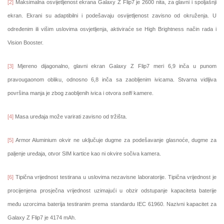
[2]
Maksimalna osvijetljenost ekrana Galaxy Z Flip7 je 2600 nita, za glavni i spoljašnji
ekran. Ekrani su adaptibilni i podešavaju osvijetljenost zavisno od okruženja. U
određenim ili višim uslovima osvjetljenja, aktiviraće se High Brightness način rada i
Vision Booster.
[3]
Mjereno dijagonalno, glavni ekran Galaxy Z Flip7 meri 6,9 inča u punom
pravougaonom obliku, odnosno 6,8 inča sa zaobljenim ivicama. Stvarna vidljiva
površina manja je zbog zaobljenih ivica i otvora
selfi
kamere.
[4]
Masa uređaja može varirati zavisno od tržišta.
[5]
Armor Aluminium okvir ne uključuje dugme za podešavanje glasnoće, dugme za
paljenje uređaja, otvor SIM kartice kao ni okvire sočiva kamera.
[6]
Tipična vrijednost testirana u uslovima nezavisne laboratorije. Tipična vrijednost je
procijenjena prosječna vrijednost uzimajući u obzir odstupanje kapaciteta baterije
među uzorcima baterija testiranim prema standardu IEC 61960. Nazivni kapacitet za
Galaxy Z Flip7 je 4174 mAh.