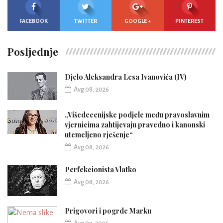
FACEBOOK
TWITTER
GOOGLE +
PINTEREST
Posljednje
Djelo Aleksandra Lesa Ivanovića (IV)
Avg 08, 2026
„Višedecenijske podjele među pravoslavnim
vjernicima zahtijevaju pravedno i kanonski
utemeljeno rješenje“
Avg 08, 2026
Perfekcionista Vlatko
Avg 08, 2026
Prigovori i pogrde Marku