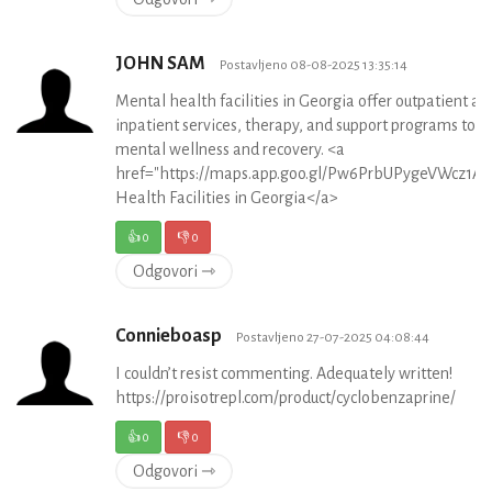
JOHN SAM
Postavljeno 08-08-2025 13:35:14
Mental health facilities in Georgia offer outpatient an
inpatient services, therapy, and support programs to 
mental wellness and recovery. <a
href="https://maps.app.goo.gl/Pw6PrbUPygeVWcz1A"
Health Facilities in Georgia</a>
👍
0
👎
0
Odgovori ⇾
Connieboasp
Postavljeno 27-07-2025 04:08:44
I couldn’t resist commenting. Adequately written!
https://proisotrepl.com/product/cyclobenzaprine/
👍
0
👎
0
Odgovori ⇾