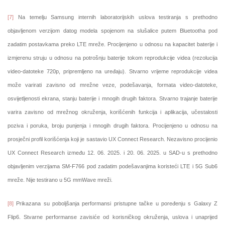
[7]
Na temelju Samsung internih laboratorijskih uslova testiranja s prethodno
objavljenom verzijom datog modela spojenom na slušalice putem Bluetootha pod
zadatim postavkama preko LTE mreže. Procijenjeno u odnosu na kapacitet baterije i
izmjerenu struju u odnosu na potrošnju baterije tokom reprodukcije videa (rezolucija
video-datoteke 720p, pripremljeno na uređaju). Stvarno vrijeme reprodukcije videa
može varirati zavisno od mrežne veze, podešavanja, formata video-datoteke,
osvijetljenosti ekrana, stanju baterije i mnogih drugih faktora. Stvarno trajanje baterije
varira zavisno od mrežnog okruženja, korišćenih funkcija i aplikacija, učestalosti
poziva i poruka, broju punjenja i mnogih drugih faktora. Procijenjeno u odnosu na
prosječni profil korišćenja koji je sastavio UX Connect Research. Nezavisno procijenio
UX Connect Research između 12. 06. 2025. i 20. 06. 2025. u SAD-u s prethodno
objavljenim verzijama SM-F766 pod zadatim podešavanjima koristeći LTE i 5G Sub6
mreže. Nije testirano u 5G mmWave mreži.
[8]
Prikazana su poboljšanja performansi pristupne tačke u poređenju s Galaxy Z
Flip6. Stvarne performanse zavisiće od korisničkog okruženja, uslova i unaprijed