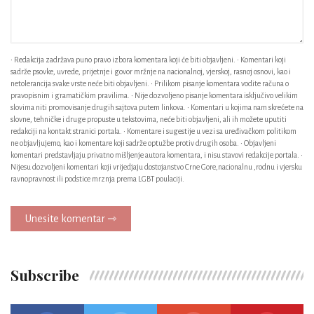
• Redakcija zadržava puno pravo izbora komentara koji će biti objavljeni. • Komentari koji
sadrže psovke, uvrede, prijetnje i govor mržnje na nacionalnoj, vjerskoj, rasnoj osnovi, kao i
netolerancija svake vrste neće biti objavljeni. • Prilikom pisanje komentara vodite računa o
pravopisnim i gramatičkim pravilima. • Nije dozvoljeno pisanje komentara isključivo velikim
slovima niti promovisanje drugih sajtova putem linkova. • Komentari u kojima nam skrećete na
slovne, tehničke i druge propuste u tekstovima, neće biti objavljeni, ali ih možete uputiti
redakciji na kontakt stranici portala. • Komentare i sugestije u vezi sa uređivačkom politikom
ne objavljujemo, kao i komentare koji sadrže optužbe protiv drugih osoba. • Objavljeni
komentari predstavljaju privatno mišljenje autora komentara, i nisu stavovi redakcije portala. •
Nijesu dozvoljeni komentari koji vrijedjaju dostojanstvo Crne Gore,nacionalnu ,rodnu i vjersku
ravnopravnost ili podstice mrznja prema LGBT poulaciji.
Unesite komentar ⇾
Subscribe