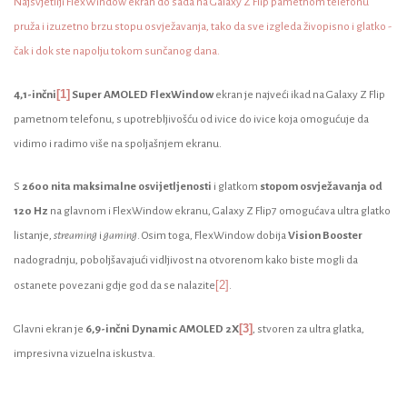
Najsvjetliji FlexWindow ekran do sada na Galaxy Z Flip pametnom telefonu
pruža i izuzetno brzu stopu osvježavanja, tako da sve izgleda živopisno i glatko -
čak i dok ste napolju tokom sunčanog dana.
[1]
4,1-inčni
Super AMOLED FlexWindow
ekran je najveći ikad na Galaxy Z Flip
pametnom telefonu, s upotrebljivošću od ivice do ivice koja omogućuje da
vidimo i radimo više na spoljašnjem ekranu.
S
2600 nita maksimalne osvijetljenosti
i glatkom
stopom osvježavanja od
120 Hz
na glavnom i FlexWindow ekranu, Galaxy Z Flip7 omogućava ultra glatko
listanje,
streaming
i
gaming
. Osim toga, FlexWindow dobija
Vision Booster
nadogradnju, poboljšavajući vidljivost na otvorenom kako biste mogli da
[2]
ostanete povezani gdje god da se nalazite
.
[3]
Glavni ekran je
6,9-inčni Dynamic AMOLED 2X
, stvoren za ultra glatka,
impresivna vizuelna iskustva.