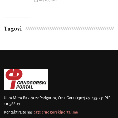
Avg 07, 2026
Tagovi
Ulica Mitra Bakića 22
Podgorica, Crna Gora
(+382) 69-155-231
PIB:
11058809
Kontaktirajte nas
cg@crnogorskiportal.me