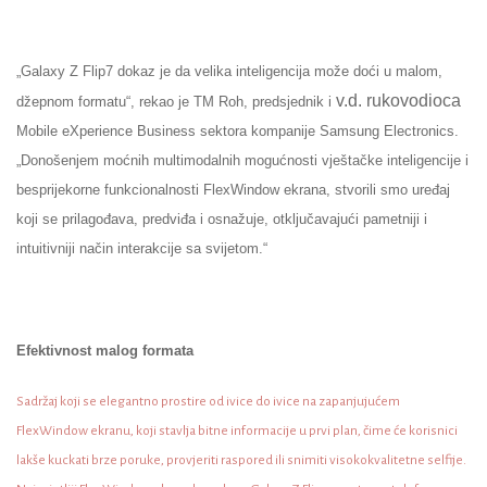
„Galaxy Z Flip7 dokaz je da velika inteligencija može doći u malom,
v.d. rukovodioca
džepnom formatu“, rekao je TM Roh, predsjednik i
Mobile eXperience Business sektora kompanije Samsung Electronics.
„Donošenjem moćnih multimodalnih mogućnosti vještačke inteligencije i
besprijekorne funkcionalnosti FlexWindow ekrana, stvorili smo uređaj
koji se prilagođava, predviđa i osnažuje, otključavajući pametniji i
intuitivniji način interakcije sa svijetom.“
Efektivnost malog formata
Sadržaj koji se elegantno prostire od ivice do ivice na zapanjujućem
FlexWindow ekranu, koji stavlja bitne informacije u prvi plan, čime će korisnici
lakše kuckati brze poruke, provjeriti raspored ili snimiti visokokvalitetne selfije.