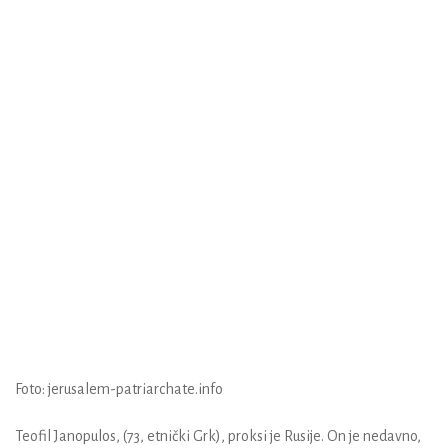
Foto: jerusalem-patriarchate.info
Teofil Janopulos, (73, etnički Grk), proksi je Rusije. On je nedavno,