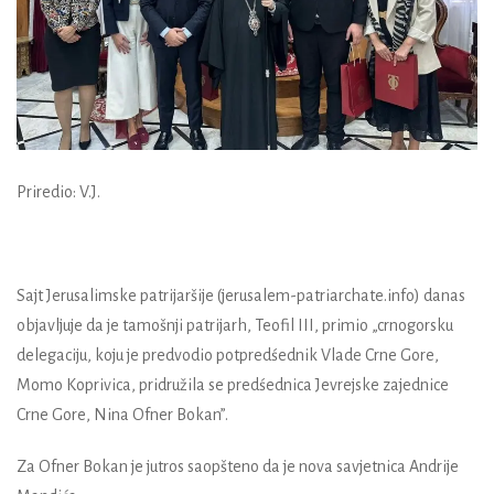
Priredio: V.J.
Sajt Jerusalimske patrijaršije (jerusalem-patriarchate.info) danas
objavljuje da je tamošnji patrijarh, Teofil III, primio „crnogorsku
delegaciju, koju je predvodio potpredśednik Vlade Crne Gore,
Momo Koprivica, pridružila se predśednica Jevrejske zajednice
Crne Gore, Nina Ofner Bokan”.
Za Ofner Bokan je jutros saopšteno da je nova savjetnica Andrije