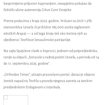
besprimjerno prljavom kapmanjom, neuspješno pokušao da
faktički ukine autonomiju Crkve Gore Sinajske.
Prema podacima s kraja 2022. godine, hrišcani su činili 1,9%
stanovništva Izraela ili približno 185.000 osoba (uglavnom
etničkih Arapa) — a od toga broja tek oko trećina njih su
sljedbenici Teofilove Jerusalimske patrijaršije.
Na sajtu Spajićeve vlade o Koprivici, jednom od potpredśednika,
ranije su objavli: „boraviće u radnoj pośeti Izraelu, u periodu od 14.
do 17. septembra 2025. godine”.
„Orthodox Times”, uticajni pravoslavni portal, danas je objavio
žestok napad na Teofila u povodu njegova susreta sa turskim
predśednikom Erdoganom u Istanbulu.