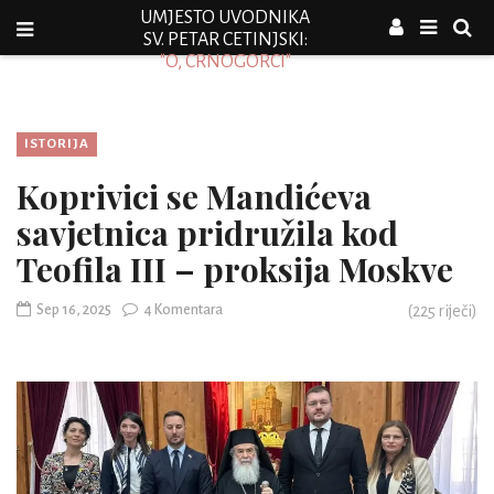
UMJESTO UVODNIKA
SV. PETAR CETINJSKI:
"O, CRNOGORCI"
ISTORIJA
Koprivici se Mandićeva
savjetnica pridružila kod
Teofila III – proksija Moskve
Sep 16, 2025
4 Komentara
(
225
riječi)