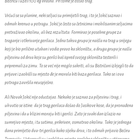
Bistricu i uzeli 100 kg brašna. Pri tome je ostao trag.
Vrćući se sa planine, neki seljaci su primijetili trag; i to je Jokić saznao i
odmah krenuo u potragu. Jokić je često sa četnicima i mobilisanim seljacima
pretraživao okolinu, ali bez rezultata. Formirao je posebne grupe za
traganje i otkrivanje gerilaca. Jedna takva grupa je naišla na trag u snijegu
koji je bio prilično utaban i vodio pravo ka skloništu, a druga grupa je našla
piljevinu od drva koje su gerilci baš ispred svojeg skloništa testerili i
pripremali za zimu. To se već nije moglo sakriti, ali su Bistričani izbjegli to da
prijave i zaobišli su mjesto đe je morala biti baza gerilaca. Tako se i ova
potraga završila neuspješno.
Ali Novak Jokić nije odustajao. Nekako je saznao za piljevinu i trag, i
uhvatio se istine: da je trag gerilaca došao do Jasikove kose; da je pronađena
piljevina i da u blizini moraju biti i gerilci. Zato je svaki dan izlazio na
sumnjivo mjesto, i tu satima, prikriven, osmatrao okolinu. Tako je jednoga
dana primijetio dva-tri gerilca kako sijeku drva, i to odmah prijavio Bećiru