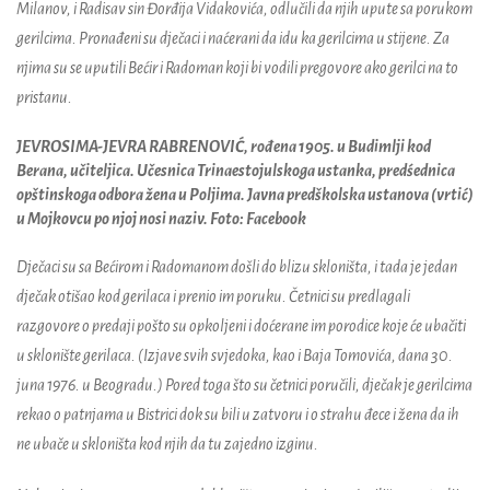
Milanov, i Radisav sin Đorđija Vidakovića, odlučili da njih upute sa porukom
gerilcima. Pronađeni su dječaci i naćerani da idu ka gerilcima u stijene. Za
njima su se uputili Bećir i Radoman koji bi vodili pregovore ako gerilci na to
pristanu.
JEVROSIMA-JEVRA RABRENOVIĆ, rođena 1905. u Budimlji kod
Berana, učiteljica. Učesnica Trinaestojulskoga ustanka, predśednica
opštinskoga odbora žena u Poljima. Javna predškolska ustanova (vrtić)
u Mojkovcu po njoj nosi naziv. Foto: Facebook
Dječaci su sa Bećirom i Radomanom došli do blizu skloništa, i tada je jedan
dječak otišao kod gerilaca i prenio im poruku. Četnici su predlagali
razgovore o predaji pošto su opkoljeni i doćerane im porodice koje će ubačiti
u sklonište gerilaca. (Izjave svih svjedoka, kao i Baja Tomovića, dana 30.
juna 1976. u Beogradu.) Pored toga što su četnici poručili, dječak je gerilcima
rekao o patnjama u Bistrici dok su bili u zatvoru i o strahu đece i žena da ih
ne ubače u skloništa kod njih da tu zajedno izginu.