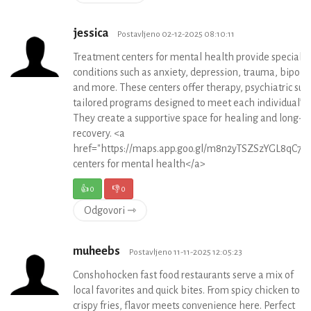
jessica
Postavljeno 02-12-2025 08:10:11
Treatment centers for mental health provide specializ
conditions such as anxiety, depression, trauma, bipolar
and more. These centers offer therapy, psychiatric sup
tailored programs designed to meet each individual’s 
They create a supportive space for healing and long-t
recovery. <a
href="https://maps.app.goo.gl/m8n2yTSZSzYGL8qC7"
centers for mental health</a>
👍
0
👎
0
Odgovori ⇾
muheebs
Postavljeno 11-11-2025 12:05:23
Conshohocken fast food restaurants serve a mix of
local favorites and quick bites. From spicy chicken to
crispy fries, flavor meets convenience here. Perfect