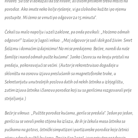
hrabro. Svi ste vi dokazali da ste hrabri, ali ovom prilikom treba misliti na
porodice. Ako imate neko bolje rješenje, vi ga slobodno kažite i po njemu
postupite. Mi ćemo se vrnuti po odgovor za 15 minuta”.
Čekali su malo napolju i uzeli zaklone, pa onda povikali: „Hoćemo odmah
odgovor!” Izašao je Jagoš i rekao: „Moj odgovor je sad i dok god živim: Smrt
fašizmu i domaćim izdajnicima! No mi se predajemo. Bećire, naredi da naše
familije i narod odmah pušte kućama”. Janko i Jevra su na kraju pristali na
predaju, pokoravajući se većini. (Autor je rekonstruisao događaje u
skloništu na osnovu izjava preslušanih sa magnetofonske trake, u
Sekretarijatu unutrašnjih poslova datih od nekih četnika u izbjeglištu,
zatim izjava četnika i članova porodice koji su sa gerilcima razgovarali prije
strijeljanja.)
Bećir je viknuo: „Puštite porodice kućama, gerila se predala”. Jedan po jedan,
gerilci su se verali preko stijena ka izlazu, đe ih je čekala masa četnika sa
puškama na gotovs, četnički simpatizeri i partizanske porodice koje četnici