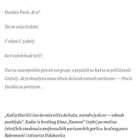
Đurišiću Pavle, đe si?
Što ne valja ti objesi,
il’ objesi il’ zakolji
da ti vojnik bude bolji”.
Ovo su naizmjenično pjevale sve grupe, a pojačale su kad su se približavale
Grotulji, đe je okupljena masa čekala dolazak vezanih partizana
—
i Pavla
Đurišića sa pratnjom…
„Kad je Đurišić čuo da neće ništa da kažu, naredio je da se
—
odmah
poubijaju”. Kadar iz kratkog filma „Kumovi” (1981) po motivu
četničkih smaknuća mojkovačkih parizanskih gerilca: bračnog para
Rabrenović i četvorice Vidakovića