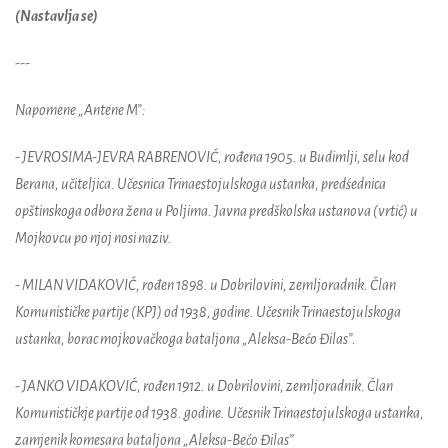
(Nastavlja se)
---
Napomene „Antene M”:
- JEVROSIMA-JEVRA RABRENOVIĆ, rođena 1905. u Budimlji, selu kod
Berana, učiteljica. Učesnica Trinaestojulskoga ustanka, predśednica
opštinskoga odbora žena u Poljima. Javna predškolska ustanova (vrtić) u
Mojkovcu po njoj nosi naziv.
- MILAN VIDAKOVIĆ, rođen 1898. u Dobrilovini, zemljoradnik. Član
Komunističke partije (KPJ) od 1938, godine. Učesnik Trinaestojulskoga
ustanka, borac mojkovačkoga bataljona „Aleksa-Bećo Đilas”.
- JANKO VIDAKOVIĆ, rođen 1912. u Dobrilovini, zemljoradnik. Član
Komunističkje partije od 1938. godine. Učesnik Trinaestojulskoga ustanka,
zamjenik komesara bataljona „Aleksa-Bećo Đilas”