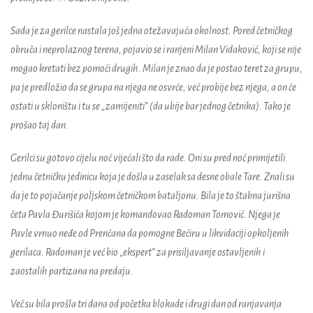
Sada je za gerilce nastala još jedna otežavajuća okolnost. Pored četničkog
obruča i neprolaznog terena, pojavio se i ranjeni Milan Vidaković, koji se nije
mogao kretati bez pomoći drugih. Milan je znao da je postao teret za grupu,
pa je predložio da se grupa na njega ne osvrće, već probije bez njega, a on će
ostati u skloništu i tu se „zamijeniti” (da ubije bar jednog četnika). Tako je
prošao taj dan.
Gerilci su gotovo cijelu noć vijećali što da rade. Oni su pred noć primijetili
jednu četničku jedinicu koja je došla u zaselak sa desne obale Tare. Znali su
da je to pojačanje poljskom četničkom bataljonu. Bila je to štabna jurišna
četa Pavla Đurišića kojom je komandovao Radoman Tomović. Njega je
Pavle vrnuo neđe od Prenćana da pomogne Bećiru u likvidaciji opkoljenih
gerilaca. Radoman je već bio „ekspert” za prisiljavanje ostavljenih i
zaostalih partizana na predaju.
Već su bila prošla tri dana od početka blokade i drugi dan od ranjavanja