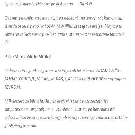
Egzekucije naredio i lično im prisustvovao
—
Đurišić!
O tome je docnije, na osnovu izjava svjedokâ i na temelju dokumenata,
između ostalih pisao i Miloš-Mido Milikić. Iz njegove knjige „Mojkovac:
ratna i revolucionarna prošlost” (1983, str. 197-203) prenosimo tematski
dio…
Piše: Miloš-Mido Milikić
Dobrilovačku gerilsku grupu su sačinjavali četiri brata VIDAKOVIĆA -
JANKO, ĐORĐIJE, MILAN, MIRAŠ, i JAGOŠ RABRENOVIĆ sa suprugom
JEVROM…
Njih šestoro su bili politički vrlo aktivni i stalno su se sastajali sa
simpatizerima i prijateljima u Dobrilovini, Bistrici, po katunima itd.
Održavali su vezu sa Bistričkom gerilskom grupom i povremeno sa ostalim
gerilskim grupama.