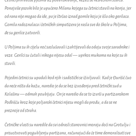
Četnici prihvatiše pjesmu uz podvriskivanje, kezeći se nesrećnom starcu.
Ponajviše psovki bilo je upućeno Milanu kojega su četnici stavili na konja, jer
od rana nije mogao da ide, pa je štrčao iznad gomile koja je išla oko gerilaca.
Gomila radoznalaca i četničkih simpatizera je rasla sve do škole u Poljima,
đe su gerilce zatvorili.
U Poljima su ih cijelu noć saslušavali i zahtijevali da odaju svoje saradnike i
veze. Gerilci su ćutali i nikoga nijesu odal
—
uprkos mukama na koje su ih
stavili.
Pojedini četnici su upadali kod njih i sadistički se iživljavali. Kad je Đurišić čuo
da neće ništa da kažu, naredio je da se bez izvođenja pred četnički sud u
Kolašinu
—
odmah poubijaju. On je naredio da se to izvrši u partizanskom
Podbišću kroz koje poljanski četnici nijesu mogli da prođu, a da se ne
preznoje od straha.
Četničke vlasti su naredile da svi odrasli stanovnici moraju doći na Grotulju i
prisustvovati pogubljenju partizana, računajući da će time demoralisati sve