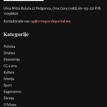
Ulica Mitra Bakića 22
Podgorica, Crna Gora
(+382) 69-155-231
PIB:
11058809
Kontaktirajte nas
cg@crnogorskiportal.me
Kategorije
Politika
Društvo
Ekonomija
CG u srcu
Kultura
Istorija
Sport
Sagovornici
Škrinja
U fokusu