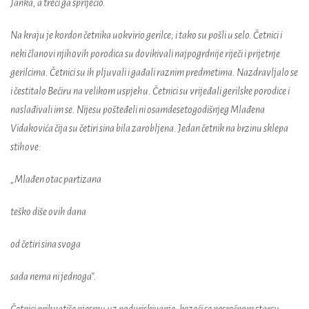
Janka, a treći ga spriječio.
Na kraju je kordon četnika uokvirio gerilce; i tako su pošli u selo. Četnici i
neki članovi njihovih porodica su dovikivali najpogrdnije riječi i prijetnje
gerilcima. Četnici su ih pljuvali i gađali raznim predmetima. Nazdravljalo se
i čestitalo Bećiru na velikom uspjehu. Četnici su vrijeđali gerilske porodice i
naslađivali im se. Nijesu pošteđeli ni osamdesetogodišnjeg Mlađena
Vidakovića čija su četiri sina bila zarobljena. Jedan četnik na brzinu sklepa
stihove:
„Mlađen otac partizana
teško diše ovih dana
od četiri sina svoga
sada nema ni jednoga”.