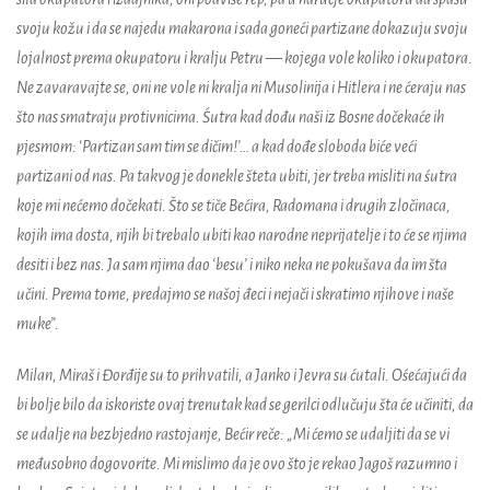
svoju kožu i da se najedu makarona i sada goneći partizane dokazuju svoju
lojalnost prema okupatoru i kralju Petru
—
kojega vole koliko i okupatora.
Ne zavaravajte se, oni ne vole ni kralja ni Musolinija i Hitlera i ne ćeraju nas
što nas smatraju protivnicima. Śutra kad dođu naši iz Bosne dočekaće ih
pjesmom: ‘Partizan sam tim se dičim!’… a kad dođe sloboda biće veći
partizani od nas. Pa takvog je donekle šteta ubiti, jer treba misliti na śutra
koje mi nećemo dočekati. Što se tiče Bećira, Radomana i drugih zločinaca,
kojih ima dosta, njih bi trebalo ubiti kao narodne neprijatelje i to će se njima
desiti i bez nas. Ja sam njima dao ‘besu’ i niko neka ne pokušava da im šta
učini. Prema tome, predajmo se našoj đeci i nejači i skratimo njihove i naše
muke”.
Milan, Miraš i Đorđije su to prihvatili, a Janko i Jevra su ćutali. Ośećajući da
bi bolje bilo da iskoriste ovaj trenutak kad se gerilci odlučuju šta će učiniti, da
se udalje na bezbjedno rastojanje, Bećir reče: „Mi ćemo se udaljiti da se vi
međusobno dogovorite. Mi mislimo da je ovo što je rekao Jagoš razumno i