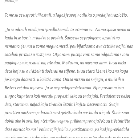
predaje.
Tome su se usprotivili ostali, a Jagoš je svoju odluku o predaji obrazložio:
„Ja se odmah predajem i predlažem da to učinimo svi. Nama spasa nema ni
kada bi se borili, ni kad bi se predali. Šanse da se probijemo apsolutno
nemamo, jer nas u tome mogu omesti i poubijati samo dva četnika koji bi nas
sačekali pri izlazu iz stijena. Otporom i pucnjavom samo odgađamo svoju
pogibiju za koji sat ili najviše dan. Međutim, mi nijesmo sami. Tu su naša
đeca koju su ovi dželati doćerali na stijene, tu su starci i žene i ko zna koga
još mogu doćerati i ubačiti ovamo. Oni se mrznu na snijegu, a muče ih u
Bistrici već dva mjeseca. Ja se ne predajem četnicima. Njih prezirem kao
sluge okupatora koji moraju propasti, iako su sada jaki. Predajem se našoj
đeci, starcima i nejači koju tiranišu četnici i koji su bespomoćni. Svoje
junaštvo možemo pokazati na strjelištu kada nas budu ubijali. Šta bi smo
dobili ako bi ubili koju četničku vegaru prilikom proboja? Ko su ti četnici što
drže obruč oko nas? Većina njih je bila u partizanima, pa kad je prevladala
sila okupatora i izdajnika, oni podviše rep, pa u naručje okupatoru da spasu