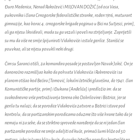
Đuro Medenica, Nenad Rakočević i MILOVAN DOŽIĆ [od oca Vasa,
pukovnika i člana Crnogorske federalističke stranke, rođen 1916, maturant
gimnazije, kao borac 4. crnogorske brigade poginuo u Bici na Sutjesci, prim],
ali ga nijesu likvidirali, mada su ga vezali i poveli na strijeljanje. Zaprijetili
su mu da više ne smije špijunirati Vidakoviće i ostale gerilce. Stanišić se
pouvkao, ali se nijesu povukli neki drugi.
Čim su Šaranci otišli, za komandira posade je postavljen Novak Jokić. On je
danonoćno razmišljao kako da pohvata Vidakovića i Rabrenoviće i sa
planom otišao kod Bećira [Tomović, lokalni četnički glavešina, do 1941. član
Komunističke partije, prim] i Đukana [Anđelića] i predložio im: da se
svakodnevno vrše pretraživanja terena oko Dobrilovine i Bistrice, jer se
gerila tu nalazi; da se porodice Vidakovića zatvore u Bistrici i stave pod
kontrolu; da se partizanskim porodicama oduzme što više hrane tako da je
nemaju ni za sebe; da se striktno sprovede naređenje da se ni jedan član
partizanske porodice ne smije udaljiti od kuće, primaći šumi bliže od 50
metara, iako je šuma blizu kuće; da svaka četnička porodica kontroliše po