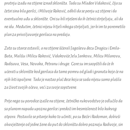
pratnju izađu na stijene iznad skloništa. Tada su Mlađen Vidaković, čija su
četiri sina bila gerilci, i Milivoje Raković, odbili da se penju uz stijene i da
eventualno uđu u sklonište. Oni su bili riješeni da ih četnici strijeljaju, ali da
ne idu. Međutim, četnici nijesu htjeli nikoga strijeljati, jer bi im to poremetilo
plan za privoljavanje gerilaca na predaju.
Zato su starce ostavili, a na stijene išćerali Jagoševu đecu Dragicu i Emila-
Bata, Mališu i Milicu Raković, Vidakoviće Jelu Jankovu, Milicu Milanovu,
Radisava, Vesa, Novaka, Petranu i druge. Gore su im saopštili da će ih
ućerati u sklonište kod gerilaca da tamo pomru od gladi i granata koje će na
njih biti ispaljene. Tada je nastao plač đece koja se sada nijesu samo plašila
za život svojih očeva, već i za svoje sopstvene.
Prije nego su porodice izašle na stijene, četničko rukovodstvo je odlučilo da
sa planom napada upozna gerilce i predoči im besmislenost bilo kakvog
otpora. Postavilo se pitanje kako to učiniti, pa su Bećir i Radoman, dobivši
obavještenje od jedne žene da put do skloništa dobro poznaju Radivoje, sin