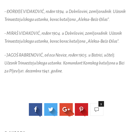
- ĐORĐIJE VIDAKOVIĆ, rođen 1894. u Dobrilovini, zemljoradnik. Učesnik
Trinaestojulskoga ustanka, borac bataljona „Aleksa-Bećo Đilas”.
- MIRAŠ VIDAKOVIĆ, rođen 1904. u Dobrilovini, zemljoradnik. Učesnik
Trinaestojulskoga ustanka, borac borac bataljona „Aleksa-Bećo Đilas”.
- JAGOŠ RABRENOVIĆ, od oca Novice, rođen 1905. u Bistrici, učitelj.
Učesnik Trinaestojulskoga ustanka. Komandant Komskog bataljona u Bici
za Pljevlja1. decembra 1941. godine.
5