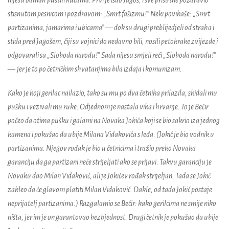
nijesu odmah puštili kućama. Prvi je išao Jagoš, i sve prisutne pozdravio
stisnutom pesnicom i pozdravom: „Smrt fašizmu!” Neki povikaše: „Smrt
partizanima, jamarima i ubicama”
—
dok su drugi preblijedjeli od straha i
stida pred Jagošem, čiji su vojnici do nedavno bili, nosili petokrake zvijezde i
odgovarali sa „Sloboda narodu!” Sada nijesu smjeli reći „Sloboda narodu!”
—
jer je to po četničkim shvatanjima bila izdaja i komunizam.
Kako je koji gerilac nailazio, tako su mu po dva četnika prilazila, skidali mu
pušku i vezivali mu ruke. Odjednom je nastala vika i hrvanje. To je Bećir
počeo da otima pušku i galami na Novaka Jokića koji se bio sakrio iza jednog
kamena i pokušao da ubije Milana Vidakovića s leđa. (Jokić je bio vodnik u
partizanima. Njegov rođak je bio u četnicima i tražio preko Novaka
garanciju da ga partizani neće strijeljati ako se prijavi. Takvu garanciju je
Novaku dao Milan Vidaković, ali je Jokićev rođak strijeljan. Tada se Jokić
zakleo da će glavom platiti Milan Vidaković. Dakle, od tada Jokić postaje
neprijatelj partizanima.) Razgalamio se Bećir: kako gerilcima ne smije niko
ništa, jer im je on garantovao bezbjednost. Drugi četnik je pokušao da ubije