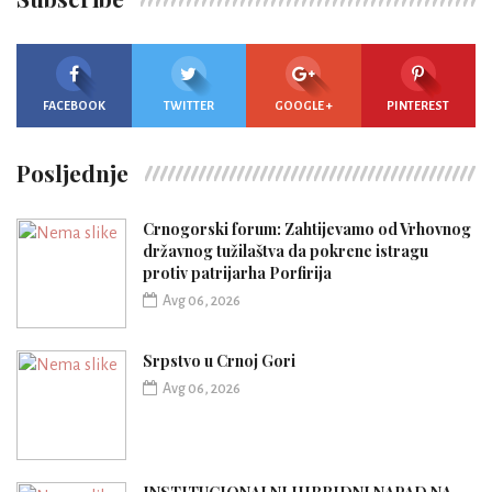
FACEBOOK
TWITTER
GOOGLE +
PINTEREST
Posljednje
Crnogorski forum: Zahtijevamo od Vrhovnog
državnog tužilaštva da pokrene istragu
protiv patrijarha Porfirija
Avg 06, 2026
Srpstvo u Crnoj Gori
Avg 06, 2026