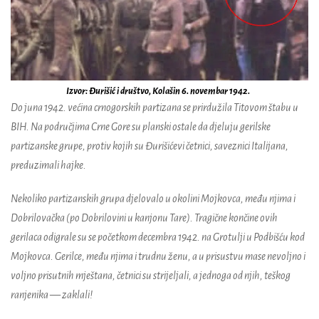
Izvor: Đurišić i društvo, Kolašin 6. novembar 1942.
Do juna 1942. većina crnogorskih partizana se prirdužila Titovom štabu u
BIH. Na područjima Crne Gore su planski ostale da djeluju gerilske
partizanske grupe, protiv kojih su Đurišićevi četnici, saveznici Italijana,
preduzimali hajke.
Nekoliko partizanskih grupa djelovalo u okolini Mojkovca, među njima i
Dobrilovačka (po Dobrilovini u kanjonu Tare). Tragične končine ovih
gerilaca odigrale su se početkom decembra 1942. na Grotulji u Podbišću kod
Mojkovca. Gerilce, među njima i trudnu ženu, a u prisustvu mase nevoljno i
voljno prisutnih mještana, četnici su strijeljali, a jednoga od njih, teškog
ranjenika — zaklali!