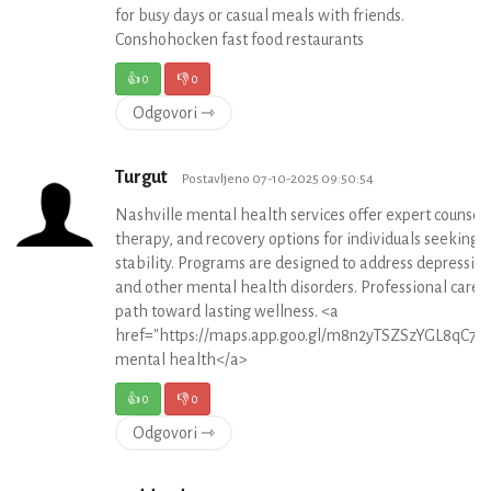
for busy days or casual meals with friends.
Conshohocken fast food restaurants
👍
0
👎
0
Odgovori ⇾
Turgut
Postavljeno 07-10-2025 09:50:54
Nashville mental health services offer expert counseli
therapy, and recovery options for individuals seeking
stability. Programs are designed to address depression
and other mental health disorders. Professional care 
path toward lasting wellness. <a
href="https://maps.app.goo.gl/m8n2yTSZSzYGL8qC7">
mental health</a>
👍
0
👎
0
Odgovori ⇾