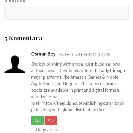
O AUTORU
5 Komentara
Osman Bey
Postavljeno 24-01-2026 12:07:50
Book publishing with global distribution allows
authors to sell their books internationally through
major platforms like Amazon, Barnes & Noble,
Apple Books, and Ingram. This service ensures
books are available in print and digital formats
worldwide. <a
href="https://thepulphousepublishing.com">book
publishing with global distribution</a>
👍
0
👎
0
Odgovori ⇾