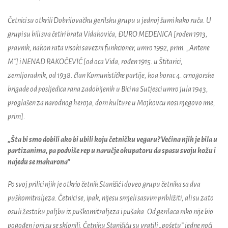
Četnici su otkrili Dobrilovačku gerilsku grupu u jednoj šumi kako ruča. U
grupi su bili sva četiri brata Vidakovića, ĐURO MEDENICA [rođen 1913,
pravnik, nakon rata visoki savezni funkcioner, umro 1992, prim. „Antene
M”] i NENAD RAKOČEVIĆ [od oca Vida, rođen 1915. u Štitarici,
zemljoradnik, od 1938. član Komunističke partije, koa borac 4. crnogorske
brigade od posljedica rana zadobijenih u Bici na Sutjesci umro jula 1943,
proglašen za narodnog heroja, dom kulture u Mojkovcu nosi njegovo ime,
prim].
„Šta bi smo dobili ako bi ubili koju četničku vegaru? Većina njih je bila u
partizanima, pa podviše rep u naručje okupatoru da spasu svoju kožu i
najedu se makarona”
Po svoj prilici njih je otkrio četnik Stanišić i doveo grupu četnika sa dva
puškomitraljeza. Četnici se, ipak, nijesu smjeli sasvim približiti, ali su zato
osuli žestoku paljbu iz puškomitraljeza i pušaka. Od gerilaca niko nije bio
pogođen i oni su se sklonili. Četniku Stanišiću su vratili „pośetu” jedne noći