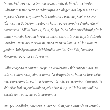
Milana Vidakovića, a četnici nijesu znali kako da likvidiraju gerilu.
Odjednom se Bećir śetio porodicâ upravo ovih gerilaca koje je prije dva
mjeseca isšćerao iz njihovih kuća i zatvorio u osnovnoj školi u Bistrici.
(Četnici su u Bistrici imali zatvor u koji su pored porodice Vidakovića bili
povremeno i: Milica Raković, Kata, Sofija i Ruža Rabrenović i drugi.) On je
odmah naredio Novaku Jokiću da odredi patrolu četnika koja će doćerati
porodice u zaselak Dobrilovine, ispod stijena u kojima je bilo sklonište
gerilaca. Jokić je odabrao četiri četnika: dvojicu Stanišića, Popadića i
Rovčanina. Porodice su dovedene.
Odlučeno je da se partizanske porodice ućeraju u sklonište gerilaca i tu
ostanu blokirane zajedno sa njima. Na drugu stranu kanjona Tare, tačno
naspram skloništa, poslat je jedan vod četnika sa teškim bacačem da gađa
sklonište.Tražen je od Italijana jedan brdski top, koji bi bio pogodniji od
bacača zbog položene putanje granate.
Poslije ove odluke, naređeno je partizanskim porodicama da uz četničku