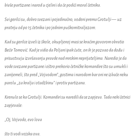
bivše partizane i narod u cjelini i da će podići moral četnika.
Svi gerilci su, dobro svezani i pojedinačno, vođeni prema Grotulji
—
uz
pratnju od po 15 četnika i po jednim puškomitraljezom.
Kad su gerilce izveli iz škole, okupljenoj masi se kraćim govorom obratio
Bećir Tomović. Kad je vidio da Poljani ipak ćute, on ih je pozvao da dođu i
prisustvuju izvršavanju pravde nad mrskim neprijateljima. Naredio je da
vode svezane partizane i oštro prekorio četničke komandire što su umukli i
zanijemeli, što pred „Vojvodom”, gostima i narodom bar oni ne izbače neku
parolu „za kralja i otadžbinu” i protiv partizana.
Krenulo se ka Grotulji. Komandiri su naredili da se zapjeva. Tada neki četnici
zapjevaše:
„Oj, Vojvodo, evo lova
što ti vodi vojska ova.