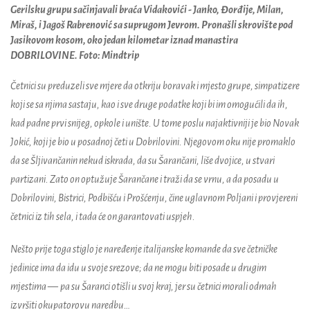
Gerilsku grupu sačinjavali braća Vidakovići - Janko, Đorđije, Milan,
Miraš, i Jagoš Rabrenović sa suprugom Jevrom. Pronašli skrovište pod
Jasikovom kosom, oko jedan kilometar iznad manastira
DOBRILOVINE. Foto: Mindtrip
Četnici su preduzeli sve mjere da otkriju boravak i mjesto grupe, simpatizere
koji se sa njima sastaju, kao i sve druge podatke koji bi im omogućili da ih,
kad padne prvi snijeg, opkole i unište. U tome poslu najaktivniji je bio Novak
Jokić, koji je bio u posadnoj četi u Dobrilovini. Njegovom oku nije promaklo
da se Šljivančanin nekud iskrada, da su Šarančani, liše dvojice, u stvari
partizani. Zato on optužuje Šarančane i traži da se vrnu, a da posadu u
Dobrilovini, Bistrici, Podbišću i Prošćenju, čine uglavnom Poljani i provjereni
četnici iz tih sela, i tada će on garantovati uspjeh.
Nešto prije toga stiglo je naređenje italijanske komande da sve četničke
jedinice ima da idu u svoje srezove; da ne mogu biti posade u drugim
mjestima
—
pa su Šaranci otišli u svoj kraj, jer su četnici morali odmah
izvršiti okupatorovu naredbu…