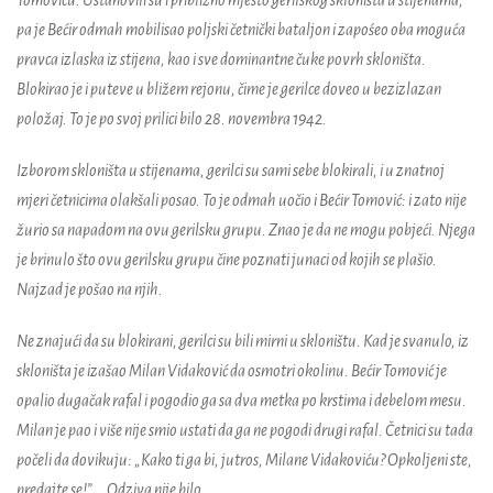
Tomoviću. Ustanovili su i približno mjesto gerilskog skloništa u stijenama,
pa je Bećir odmah mobilisao poljski četnički bataljon i zapośeo oba moguća
pravca izlaska iz stijena, kao i sve dominantne čuke povrh skloništa.
Blokirao je i puteve u bližem rejonu, čime je gerilce doveo u bezizlazan
položaj. To je po svoj prilici bilo 28. novembra 1942.
Izborom skloništa u stijenama, gerilci su sami sebe blokirali, i u znatnoj
mjeri četnicima olakšali posao. To je odmah uočio i Bećir Tomović: i zato nije
žurio sa napadom na ovu gerilsku grupu. Znao je da ne mogu pobjeći. Njega
je brinulo što ovu gerilsku grupu čine poznati junaci od kojih se plašio.
Najzad je pošao na njih.
Ne znajući da su blokirani, gerilci su bili mirni u skloništu. Kad je svanulo, iz
skloništa je izašao Milan Vidaković da osmotri okolinu. Bećir Tomović je
opalio dugačak rafal i pogodio ga sa dva metka po krstima i debelom mesu.
Milan je pao i više nije smio ustati da ga ne pogodi drugi rafal. Četnici su tada
počeli da dovikuju: „Kako ti ga bi, jutros, Milane Vidakoviću? Opkoljeni ste,
predajte se!”... Odziva nije bilo.