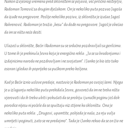
Nakon izvjesnog vremena pred skloništem se pojavio, već prilično nestrpljiv,
Radoman Tomović sa drugim dječakom. On je nekoliko puta pozvao Jagoša
da izađe na pregovore. Poslije nekoliko poziva, iz skloništa je izašao Jagoš
Rabrenović. Radoman je tražio „besu” da dođe na pregovore. Jagoš je obećao
da im se ništa neće desiti.
Ulazeći u sklonište, Bećir i Radoman su se srdačno pozdravljali sa gerilcima.
U tome ih je prekinula Jevra koja je energično rekla: „Ja se sa bradonjama i
izdajnicima naroda ne pozdravljam i ne svojatam”. I Janko je bio isto tako
osoran i gledao ih poprijeko sa puškom preko koljena.
Kad je Bećir iznio uslove predaje, nastavio je Radoman po svojoj šemi. Njega
je u izlaganju nekoliko puta prekidala Jevra, govoreći da im ne treba ništa
vjerovati i da ih treba ubiti i pokušati da se probiju i junački poginu još dok
porodice nijesu ni počele da se spuštaju niz stijene ka skloništu. Ona je
nekoliko puta rekla: „Drugovi, upamtite, pobjeda je naša, za nju valja
umrijeti i poginuti, zato se ne predajmo”. Tada je i Janko rekao da se on živ ne