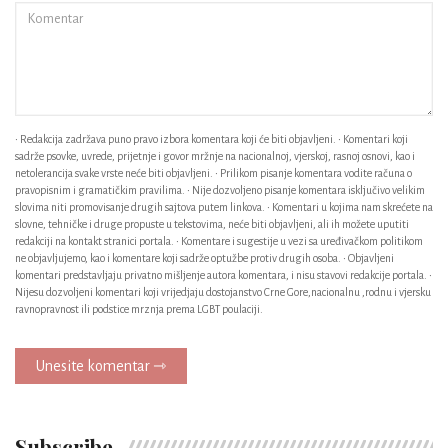
• Redakcija zadržava puno pravo izbora komentara koji će biti objavljeni. • Komentari koji
sadrže psovke, uvrede, prijetnje i govor mržnje na nacionalnoj, vjerskoj, rasnoj osnovi, kao i
netolerancija svake vrste neće biti objavljeni. • Prilikom pisanje komentara vodite računa o
pravopisnim i gramatičkim pravilima. • Nije dozvoljeno pisanje komentara isključivo velikim
slovima niti promovisanje drugih sajtova putem linkova. • Komentari u kojima nam skrećete na
slovne, tehničke i druge propuste u tekstovima, neće biti objavljeni, ali ih možete uputiti
redakciji na kontakt stranici portala. • Komentare i sugestije u vezi sa uređivačkom politikom
ne objavljujemo, kao i komentare koji sadrže optužbe protiv drugih osoba. • Objavljeni
komentari predstavljaju privatno mišljenje autora komentara, i nisu stavovi redakcije portala. •
Nijesu dozvoljeni komentari koji vrijedjaju dostojanstvo Crne Gore,nacionalnu ,rodnu i vjersku
ravnopravnost ili podstice mrznja prema LGBT poulaciji.
Unesite komentar ⇾
Subscribe