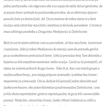
jednu partizansku i da odgovara ako ova uspije da nešto doturi gerilcima; da
se pojača teror i pritisak na partizanske porodice; da se aktiviraju špijuni i
ponudi zlato za dostavljače, itd. On je smatrao da takve mjere ni u kom
slučaju neće ostati bez rezultata i insistirao je da budu provedene. U tome je
imao odličnog saradnika u Dragutinu Medojeviću iz Dobrilovine.
Bećir je sve te mjere odobrio i one su provedene, ali bez rezultata. Iznerviran
i razočaran, Jokić je rekao Medojeviću da moraju sami da pronađu gerilce:
pa su svakodnevno pretraživali teren. Jokić je pronašao kraj Tare sklonište u
kojemu su bile smještene namirnice i nešto oružja. Gerilci su to primijetili, ali
nijesu na vrijeme pribavili drugu hranu. Tako ih je, kao i sve ostale grupe u
mojkovačkom kraju, prvi snijeg potpuno iznenadio i zatekao bez hrane i
nespremne za zimovanje. Oni su doduše bili pronašli jedno skrovište pod
Jasikovom kosom, oko jedan kilometar iznad manastira Dobrilovine, i ono
je bilo dosta neprimijetno i gotovo nepristupačno, te ga je bilo veoma teško
pronaći. Međutim, ostavši bez hrane, Janko i Miraš Vidaković su otišli u