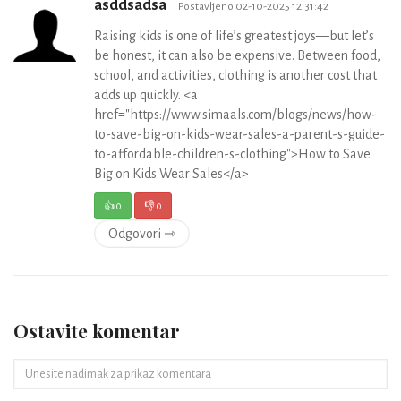
asddsadsa
Postavljeno 02-10-2025 12:31:42
Raising kids is one of life’s greatest joys—but let’s
be honest, it can also be expensive. Between food,
school, and activities, clothing is another cost that
adds up quickly. <a
href="https://www.simaals.com/blogs/news/how-
to-save-big-on-kids-wear-sales-a-parent-s-guide-
to-affordable-children-s-clothing">How to Save
Big on Kids Wear Sales</a>
👍
0
👎
0
Odgovori ⇾
Ostavite komentar