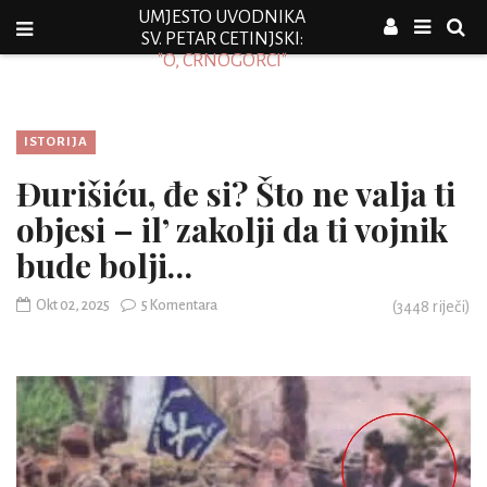
UMJESTO UVODNIKA
SV. PETAR CETINJSKI:
"O, CRNOGORCI"
ISTORIJA
Đurišiću, đe si? Što ne valja ti
objesi – il’ zakolji da ti vojnik
bude bolji…
Okt 02, 2025
5 Komentara
(
3448
riječi)