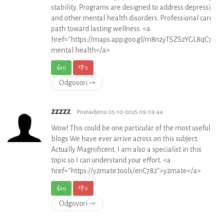
stability. Programs are designed to address depression
and other mental health disorders. Professional care 
path toward lasting wellness. <a
href="https://maps.app.goo.gl/m8n2yTSZSzYGL8qC7">
mental health</a>
👍
0
👎
0
Odgovori ⇾
zzzzz
Postavljeno 05-10-2025 09:09:44
Wow! This could be one particular of the most useful
blogs We have ever arrive across on this subject.
Actually Magnificent. I am also a specialist in this
topic so I can understand your effort. <a
href="https://y2mate.tools/enC782">y2mate</a>
👍
0
👎
0
Odgovori ⇾