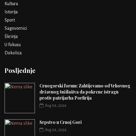
Kultura
Istorija
Sport
Sagovornici
Škrinja
U fokusu
Dokolica
Posljednje
Crnogorski forum: Zahtijevamo od Vrhovnog
državnog tužilaštva da pokrene istragu
protiv patrijarha Porfirija
Avg 06, 2026
Srpstvo u Crnoj Gori
Avg 06, 2026