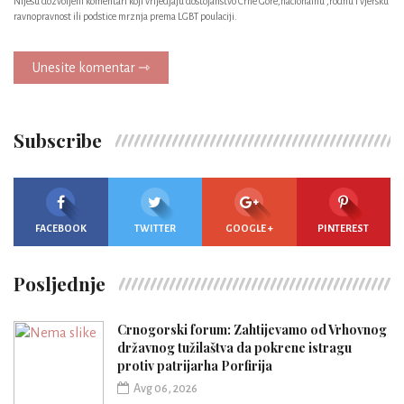
Nijesu dozvoljeni komentari koji vrijedjaju dostojanstvo Crne Gore,nacionalnu ,rodnu i vjersku
ravnopravnost ili podstice mrznja prema LGBT poulaciji.
Unesite komentar ⇾
Subscribe
FACEBOOK
TWITTER
GOOGLE +
PINTEREST
Posljednje
Crnogorski forum: Zahtijevamo od Vrhovnog
državnog tužilaštva da pokrene istragu
protiv patrijarha Porfirija
Avg 06, 2026