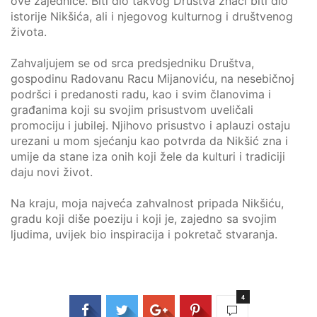
ove zajednice. Biti dio takvog Društva znači biti dio
istorije Nikšića, ali i njegovog kulturnog i društvenog
života.
Zahvaljujem se od srca predsjedniku Društva,
gospodinu Radovanu Racu Mijanoviću, na nesebičnoj
podršci i predanosti radu, kao i svim članovima i
građanima koji su svojim prisustvom uveličali
promociju i jubilej. Njihovo prisustvo i aplauzi ostaju
urezani u mom sjećanju kao potvrda da Nikšić zna i
umije da stane iza onih koji žele da kulturi i tradiciji
daju novi život.
Na kraju, moja najveća zahvalnost pripada Nikšiću,
gradu koji diše poeziju i koji je, zajedno sa svojim
ljudima, uvijek bio inspiracija i pokretač stvaranja.
4