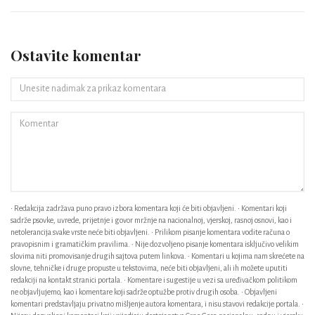
Ostavite komentar
• Redakcija zadržava puno pravo izbora komentara koji će biti objavljeni. • Komentari koji
sadrže psovke, uvrede, prijetnje i govor mržnje na nacionalnoj, vjerskoj, rasnoj osnovi, kao i
netolerancija svake vrste neće biti objavljeni. • Prilikom pisanje komentara vodite računa o
pravopisnim i gramatičkim pravilima. • Nije dozvoljeno pisanje komentara isključivo velikim
slovima niti promovisanje drugih sajtova putem linkova. • Komentari u kojima nam skrećete na
slovne, tehničke i druge propuste u tekstovima, neće biti objavljeni, ali ih možete uputiti
redakciji na kontakt stranici portala. • Komentare i sugestije u vezi sa uređivačkom politikom
ne objavljujemo, kao i komentare koji sadrže optužbe protiv drugih osoba. • Objavljeni
komentari predstavljaju privatno mišljenje autora komentara, i nisu stavovi redakcije portala. •