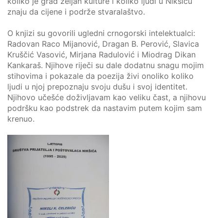
koliko je grad željan kulture i koliko ljudi u Nikšiću
znaju da cijene i podrže stvaralaštvo.
O knjizi su govorili ugledni crnogorski intelektualci:
Radovan Raco Mijanović, Dragan B. Perović, Slavica
Kruščić Vasović, Mirjana Radulović i Miodrag Dikan
Kankaraš. Njihove riječi su dale dodatnu snagu mojim
stihovima i pokazale da poezija živi onoliko koliko
ljudi u njoj prepoznaju svoju dušu i svoj identitet.
Njihovo učešće doživljavam kao veliku čast, a njihovu
podršku kao podstrek da nastavim putem kojim sam
krenuo.