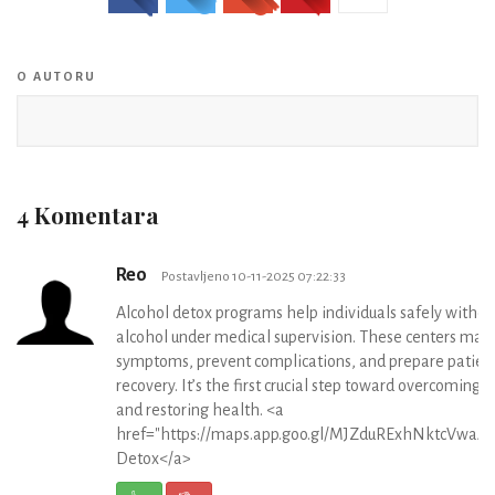
O AUTORU
4 Komentara
Reo
Postavljeno 10-11-2025 07:22:33
Alcohol detox programs help individuals safely withd
alcohol under medical supervision. These centers ma
symptoms, prevent complications, and prepare patient
recovery. It’s the first crucial step toward overcoming 
and restoring health. <a
href="https://maps.app.goo.gl/MJZduRExhNktcVwaA"
Detox</a>