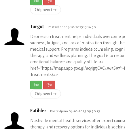
👍
0
👎
0
Odgovori ⇾
Turgut
Postavljeno 15-10-2025 13:16:50
Depression treatment helps individuals overcome pers
sadness, fatigue, and loss of motivation through ther
medical support. Programs include counseling, cogniti
therapy, and wellness planning. The goal is to restore
emotional balance and quality of life. <a
href="https://maps.app.goo.gl/8cyjgtjCAC4965S97">D
Treatment</a>
👍
0
👎
0
Odgovori ⇾
Fatihler
Postavljeno 07-10-2025 09:50:13
Nashville mental health services offer expert counseli
therapy, and recovery options for individuals seeking