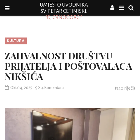
UMJESTO UVODNIKA
SV. PETAR CETINJSKI:
"O, CRNOGORCI"
KULTURA
ZAHVALNOST DRUŠTVU
PRIJATELJA I POŠTOVALACA
NIKŠIĆA
Okt 04, 2025
4 Komentara
(
340
riječi)