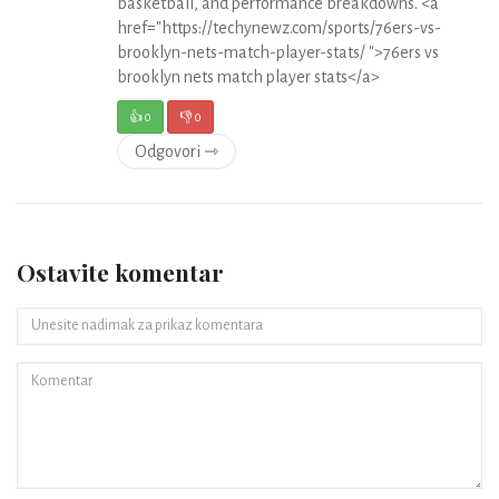
basketball, and performance breakdowns. <a
href="https://techynewz.com/sports/76ers-vs-
brooklyn-nets-match-player-stats/ ">76ers vs
brooklyn nets match player stats</a>
👍
0
👎
0
Odgovori ⇾
Ostavite komentar