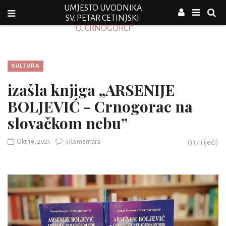
UMJESTO UVODNIKA
SV. PETAR CETINJSKI:
"O, CRNOGORCI"
KULTURA
izašla knjiga „ARSENIJE
BOLJEVIĆ - Crnogorac na
slovačkom nebu”
Okt 19, 2025
3 Komentara
(
117
riječi)