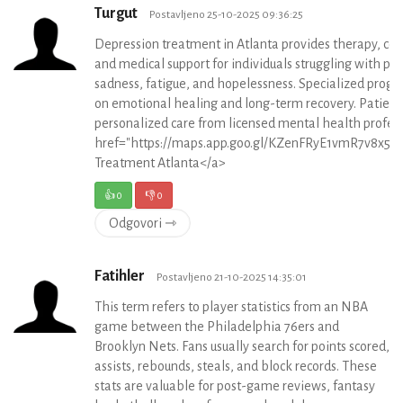
Turgut
Postavljeno 25-10-2025 09:36:25
Depression treatment in Atlanta provides therapy, cou
and medical support for individuals struggling with per
sadness, fatigue, and hopelessness. Specialized progr
on emotional healing and long-term recovery. Patient
personalized care from licensed mental health profess
href="https://maps.app.goo.gl/KZenFRyE1vmR7v8x5"
Treatment Atlanta</a>
👍
0
👎
0
Odgovori ⇾
Fatihler
Postavljeno 21-10-2025 14:35:01
This term refers to player statistics from an NBA
game between the Philadelphia 76ers and
Brooklyn Nets. Fans usually search for points scored,
assists, rebounds, steals, and block records. These
stats are valuable for post-game reviews, fantasy