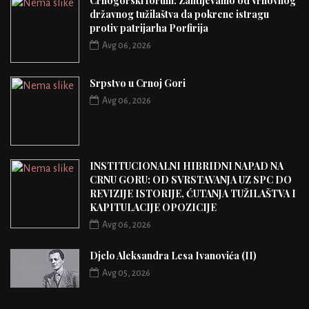
Crnogorski forum: Zahtijevamo od Vrhovnog
državnog tužilaštva da pokrene istragu
protiv patrijarha Porfirija
Avg 06, 2026
Srpstvo u Crnoj Gori
Avg 06, 2026
INSTITUCIONALNI HIBRIDNI NAPAD NA
CRNU GORU: OD SVRSTAVANJA UZ SPC DO
REVIZIJE ISTORIJE, ĆUTANJA TUŽILAŠTVA I
KAPITULACIJE OPOZICIJE
Avg 06, 2026
Djelo Aleksandra Lesa Ivanovića (II)
Avg 05, 2026