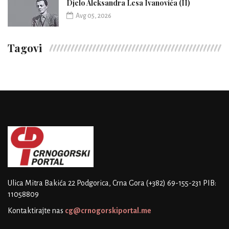
Djelo Aleksandra Lesa Ivanovića (II)
Avg 05, 2026
Tagovi
Ulica Mitra Bakića 22
Podgorica, Crna Gora
(+382) 69-155-231
PIB:
11058809
Kontaktirajte nas
cg@crnogorskiportal.me