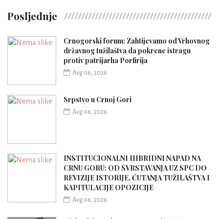
Posljednje
Crnogorski forum: Zahtijevamo od Vrhovnog
državnog tužilaštva da pokrene istragu
protiv patrijarha Porfirija
Avg 06, 2026
Srpstvo u Crnoj Gori
Avg 06, 2026
INSTITUCIONALNI HIBRIDNI NAPAD NA
CRNU GORU: OD SVRSTAVANJA UZ SPC DO
REVIZIJE ISTORIJE, ĆUTANJA TUŽILAŠTVA I
KAPITULACIJE OPOZICIJE
Avg 06, 2026