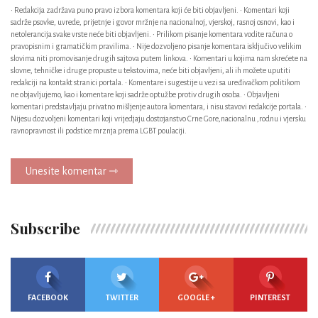
• Redakcija zadržava puno pravo izbora komentara koji će biti objavljeni. • Komentari koji
sadrže psovke, uvrede, prijetnje i govor mržnje na nacionalnoj, vjerskoj, rasnoj osnovi, kao i
netolerancija svake vrste neće biti objavljeni. • Prilikom pisanje komentara vodite računa o
pravopisnim i gramatičkim pravilima. • Nije dozvoljeno pisanje komentara isključivo velikim
slovima niti promovisanje drugih sajtova putem linkova. • Komentari u kojima nam skrećete na
slovne, tehničke i druge propuste u tekstovima, neće biti objavljeni, ali ih možete uputiti
redakciji na kontakt stranici portala. • Komentare i sugestije u vezi sa uređivačkom politikom
ne objavljujemo, kao i komentare koji sadrže optužbe protiv drugih osoba. • Objavljeni
komentari predstavljaju privatno mišljenje autora komentara, i nisu stavovi redakcije portala. •
Nijesu dozvoljeni komentari koji vrijedjaju dostojanstvo Crne Gore,nacionalnu ,rodnu i vjersku
ravnopravnost ili podstice mrznja prema LGBT poulaciji.
Unesite komentar ⇾
Subscribe
FACEBOOK
TWITTER
GOOGLE +
PINTEREST