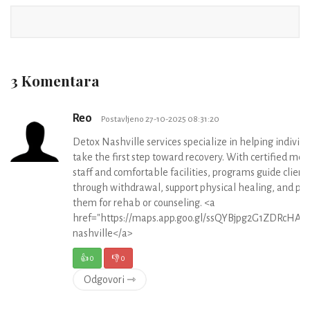
3 Komentara
Reo
Postavljeno 27-10-2025 08:31:20
Detox Nashville services specialize in helping individu
take the first step toward recovery. With certified med
staff and comfortable facilities, programs guide client
through withdrawal, support physical healing, and pr
them for rehab or counseling. <a
href="https://maps.app.goo.gl/ssQYBjpg2G1ZDRcHA">
nashville</a>
👍
0
👎
0
Odgovori ⇾