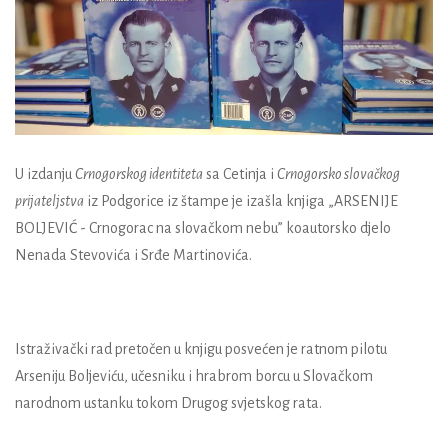
U izdanju
Crnogorskog identiteta
sa Cetinja i
Crnogorsko slovačkog
prijateljstva
iz Podgorice iz štampe je izašla knjiga „ARSENIJE
BOLJEVIĆ - Crnogorac na slovačkom nebu” koautorsko djelo
Nenada Stevovića i Srđe Martinovića.
Istraživački rad pretočen u knjigu posvećen je ratnom pilotu
Arseniju Boljeviću, učesniku i hrabrom borcu u Slovačkom
narodnom ustanku tokom Drugog svjetskog rata.