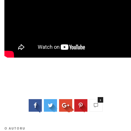
3
O AUTORU