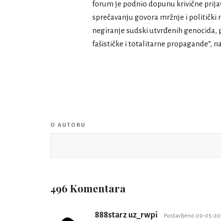
forum je podnio dopunu krivične prija
sprečavanju govora mržnje i politički m
negiranje sudski utvrđenih genocida, 
fašističke i totalitarne propagande“, n
O AUTORU
496 Komentara
888starz uz_rwpi
Postavljeno 09-05-20