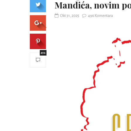
Mandića, novim po
Okt 31, 2025
496 Komentara
496