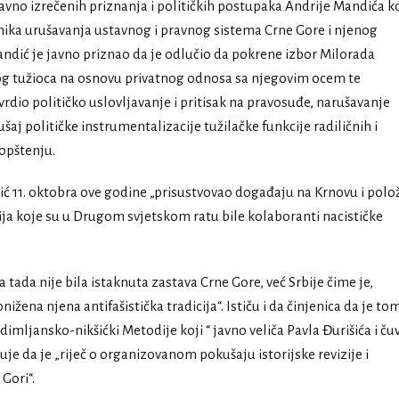
javno izrečenih priznanja i političkih postupaka Andrije Mandića ko
ika urušavanja ustavnog i pravnog sistema Crne Gore i njenog
Mandić je javno priznao da je odlučio da pokrene izbor Milorada
g tužioca na osnovu privatnog odnosa sa njegovim ocem te
rdio političko uslovljavanje i pritisak na pravosuđe, narušavanje
šaj političke instrumentalizacije tužilačke funkcije radiličnih i
aopštenju.
ić 11. oktobra ove godine „prisustvovao događaju na Krnovu i polo
ija koje su u Drugom svjetskom ratu bile kolaboranti nacističke
ada nije bila istaknuta zastava Crne Gore, već Srbije čime je,
ižena njena antifašistička tradicija“. Ističu i da činjenica da je to
mljansko-nikšićki Metodije koji “ javno veliča Pavla Đurišića i ču
e da je „riječ o organizovanom pokušaju istorijske revizije i
Gori“.