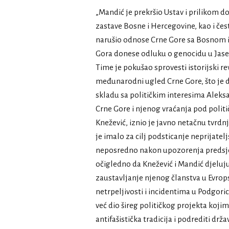
„Mandić je prekršio Ustav i prilikom 
zastave Bosne i Hercegovine, kao i čest
narušio odnose Crne Gore sa Bosnom i 
Gora donese odluku o genocidu u Jase
Time je pokušao sprovesti istorijski r
međunarodni ugled Crne Gore, što je d
skladu sa političkim interesima Aleks
Crne Gore i njenog vraćanja pod politič
Knežević, iznio je javno netačnu tvrdnj
je imalo za cilj podsticanje neprijatel
neposredno nakon upozorenja predsje
očigledno da Knežević i Mandić djeluju 
zaustavljanje njenog članstva u Evrops
netrpeljivosti i incidentima u Podgoric
već dio šireg političkog projekta kojim 
antifašistička tradicija i podrediti d