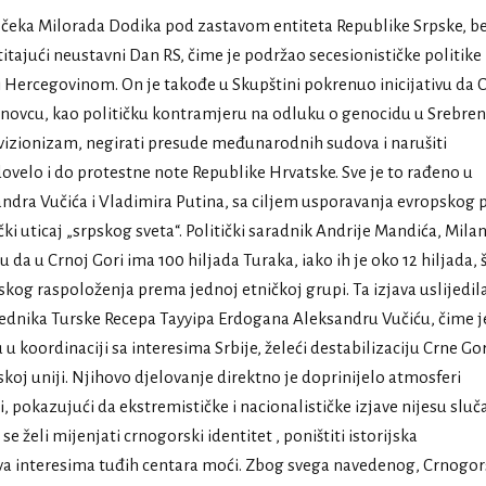
dočeka Milorada Dodika pod zastavom entiteta Republike Srpske, b
itajući neustavni Dan RS, čime je podržao secesionističke politike 
Hercegovinom. On je takođe u Skupštini pokrenuo inicijativu da 
novcu, kao političku kontramjeru na odluku o genocidu u Srebreni
evizionizam, negirati presude međunarodnih sudova i narušiti
ovelo i do protestne note Republike Hrvatske. Sve je to rađeno u
andra Vučića i Vladimira Putina, sa ciljem usporavanja evropskog 
ki uticaj „srpskog sveta“. Politički saradnik Andrije Mandića, Mila
u da u Crnoj Gori ima 100 hiljada Turaka, iako ih je oko 12 hiljada, 
jskog raspoloženja prema jednoj etničkoj grupi. Ta izjava uslijedila
dnika Turske Recepa Tayyipa Erdogana Aleksandru Vučiću, čime j
u koordinaciji sa interesima Srbije, želeći destabilizaciju Crne Gor
koj uniji. Njihovo djelovanje direktno je doprinijelo atmosferi
i, pokazujući da ekstremističke i nacionalističke izjave nijesu sluč
se želi mijenjati crnogorski identitet , poništiti istorijska
ržava interesima tuđih centara moći. Zbog svega navedenog, Crnogor