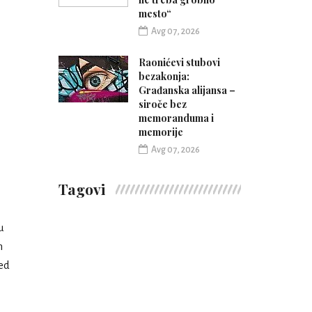
mesto“
Avg 07, 2026
Raonićevi stubovi
bezakonja:
Građanska alijansa –
siroče bez
memoranduma i
memorije
Avg 07, 2026
Tagovi
u
h
led