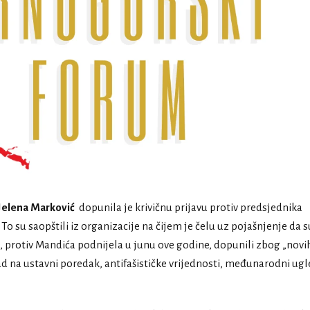
Jelena Marković
dopunila je krivičnu prijavu protiv predsjednika
 To su saopštili iz organizacije na čijem je čelu uz pojašnjenje da s
, protiv Mandića podnijela u junu ove godine, dopunili zbog „novi
ad na ustavni poredak, antifašističke vrijednosti, međunarodni ug