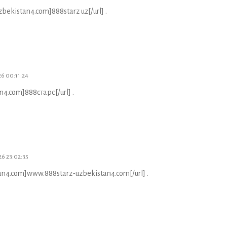
bekistan4.com]888starz uz[/url] .
6 00:11:24
n4.com]888старс[/url] .
6 23:02:35
an4.com]www.888starz-uzbekistan4.com[/url] .