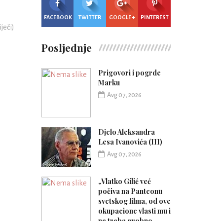
FACEBOOK
TWITTER
GOOGLE +
PINTEREST
iječi)
Posljednje
Prigovori i pogrde
Marku
Avg 07, 2026
Djelo Aleksandra
Lesa Ivanovića (III)
Avg 07, 2026
„Vlatko Gilić već
počiva na Panteonu
svetskog filma, od ove
okupacione vlasti mu i
ne treba grobno