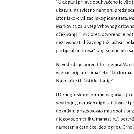
“ U dopuni prijave obuhvaćeno je više 
ukazuju na svjesno namjeru predsjedn
istorijsko-civilizacijskog identiteta. 
Markovića za bivšeg Vrhovnog državno
očekivanja Tim Gorea. otvoreno je potv
nezavisnosti državnog tužilaštva i poku
partijskih interesa“, objašnjeno je u s
Navode da je pored tih činjenica Mand
vijenac pripadnicima četničkih formac
Njemačke i fašističke Italije“.
U Crnogorskom forumu naglašavaju da t
smatraju, „narušen dignitet države i pon
događaju prisustvovao mitropolit buzdi
njegov spomenik u manastiru“, potvrđuj
nametanja četničke ideologije u Crnoj 