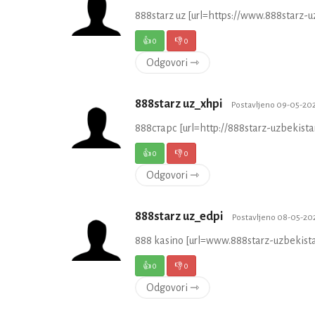
888starz uz [url=https://www.888starz-uz
👍
0
👎
0
Odgovori ⇾
888starz uz_xhpi
Postavljeno 09-05-202
888старс [url=http://888starz-uzbekista
👍
0
👎
0
Odgovori ⇾
888starz uz_edpi
Postavljeno 08-05-202
888 kasino [url=www.888starz-uzbekist
👍
0
👎
0
Odgovori ⇾