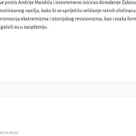
ve protiv Andrije Mandića i istovremeno inicirao donošenje Zakon
otivisanog nasilja, kako bi se spriječilo veličanje ratnih zločinaca
promocija ekstremizma i istorijskog revizionizma, kao i svaka for
agalsili su u saopštenju.
26 01:00:27