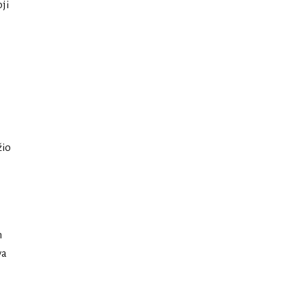
ji
žio
m
va