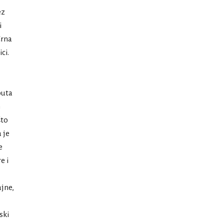
ez
i
Crna
ci.
puta
n
što
 je
e
e i
ajne,
ski