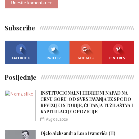
Unesite komentar ⇾
Subscribe
FACEBOOK
TWITTER
GOOGLE +
PINTEREST
Posljednje
INSTITUCIONALNI HIBRIDNI NAPAD NA
CRNU GORU: OD SVRSTAVANJA UZ SPC DO
REVIZIJE ISTORIJE, ĆUTANJA TUŽILAŠTVA I
KAPITULACIJE OPOZICIJE
Avg 06, 2026
Djelo Aleksandra Lesa Ivanovića (II)