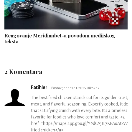
Reagovanje Meridianbet-a povodom medijskog
teksta
2 Komentara
Fatihler
Postavljeno 11-11-2025 08:52:12
The best fried chicken stands out for its golden crust, ju
meat, and flavorful seasoning. Expertly cooked, it deli
that satisfying crunch with every bite. It’s a timeless
favorite for foodies who love comfort and taste. <a
href="https://maps.app.goo.gl/Y9dC93JL7KEAoAtZA">
fried chicken</a>