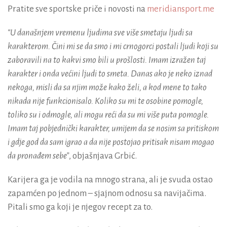
Pratite sve sportske priče i novosti na
meridiansport.me
“U današnjem vremenu ljudima sve više smetaju ljudi sa
karakterom. Čini mi se da smo i mi crnogorci postali ljudi koji su
zaboravili na to kakvi smo bili u prošlosti. Imam izražen taj
karakter i onda većini ljudi to smeta. Danas ako je neko iznad
nekoga, misli da sa njim može kako želi, a kod mene to tako
nikada nije funkcionisalo. Koliko su mi te osobine pomogle,
toliko su i odmogle, ali mogu reći da su mi više puta pomogle.
Imam taj pobjednički karakter, umijem da se nosim sa pritiskom
i gdje god da sam igrao a da nije postojao pritisak nisam mogao
da pronađem sebe”
, objašnjava Grbić.
Karijera ga je vodila na mnogo strana, ali je svuda ostao
zapamćen po jednom – sjajnom odnosu sa navijačima.
Pitali smo ga koji je njegov recept za to.