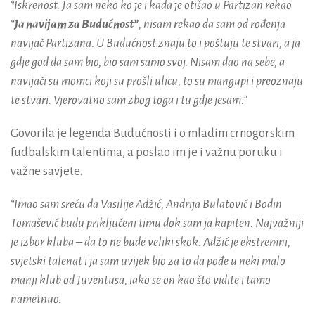
“Iskrenost. Ja sam neko ko je i kada je otišao u Partizan rekao
“
Ja navijam za Budućnost”
, nisam rekao da sam od rođenja
navijač Partizana. U Budućnost znaju to i poštuju te stvari, a ja
gdje god da sam bio, bio sam samo svoj. Nisam dao na sebe, a
navijači su momci koji su prošli ulicu, to su mangupi i preoznaju
te stvari. Vjerovatno sam zbog toga i tu gdje jesam.”
Govorila je legenda Budućnosti i o mladim crnogorskim
fudbalskim talentima, a poslao im je i važnu poruku i
važne savjete.
“Imao sam sreću da Vasilije Adžić, Andrija Bulatović i Bodin
Tomašević budu priključeni timu dok sam ja kapiten. Najvažniji
je izbor kluba – da to ne bude veliki skok. Adžić je ekstremni,
svjetski talenat i ja sam uvijek bio za to da pođe u neki malo
manji klub od Juventusa, iako se on kao što vidite i tamo
nametnuo.