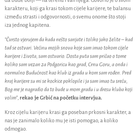
da bude bolji — na terenu i van njega. Govorio je o svom
karakteru, koji ga krasi tokom cijele karijere, te balansu
između strasti i odgovornosti, o svemu onome što stoji
iza jednog kapitena.
“Čvrsto vjerujem da kada nešto sanjate i toliko jako želite – kad
tad se ostvari. Većinu mojih snova koje sam imao tokom cijele
karijere i života, sam ostvario. Dosta puta sam pričao o tome
koliko sam vezan za Podgoricu kao grad, Crnu Goru, a onda i
normalno Budućnost kao klub iz grada u kom sam rođen. Pred
kraj karijere su mi se kockice poklopile i ja sam imao tu sreću,
Bog me je nagradio da to bude u mom gradu i u dresu kluba koji
volim”
,
rekao je Grbić na početku intervjua.
Kroz cijelu karijeru krasi ga poseban prkosni karakter, a
nas je zanimalo koliko mu je isti pomogao, a koliko
odmogao.