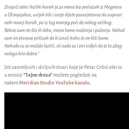
Znajući sebe i koliki korak je za mene bio prelazak iz Mogrena
u Olimpijakos, uvijek bih i svoje dijete posavjetovao da napravi
neki manji korak, pa iz tog manjeg poći do nekog velikog.
Rekao sam im šta ih čeka, nema tamo maženja i paženja. Nekad
sam im stvarao pritisak da bi znali kako će im biti tamo.
Nekada su se možda ljutili, ali sada su i oni vidjeli da je to zbog
nečega bilo dobro.”
Još zanimljivih i dirljivih stvari koje je Petar Grbić otkrio
u emisiji
“Tajne dresa”
možete pogledati na
našem
Meridian Studio YouTube kanalu
.