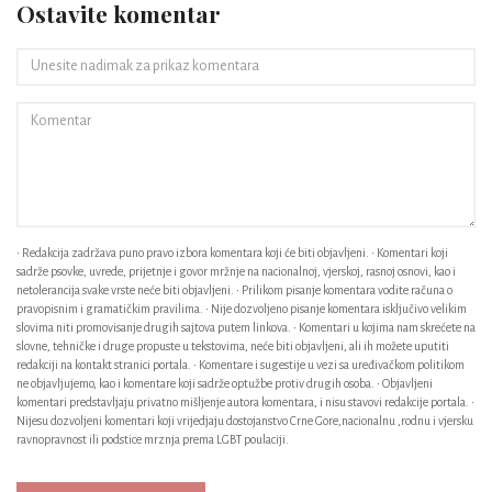
Ostavite komentar
• Redakcija zadržava puno pravo izbora komentara koji će biti objavljeni. • Komentari koji
sadrže psovke, uvrede, prijetnje i govor mržnje na nacionalnoj, vjerskoj, rasnoj osnovi, kao i
netolerancija svake vrste neće biti objavljeni. • Prilikom pisanje komentara vodite računa o
pravopisnim i gramatičkim pravilima. • Nije dozvoljeno pisanje komentara isključivo velikim
slovima niti promovisanje drugih sajtova putem linkova. • Komentari u kojima nam skrećete na
slovne, tehničke i druge propuste u tekstovima, neće biti objavljeni, ali ih možete uputiti
redakciji na kontakt stranici portala. • Komentare i sugestije u vezi sa uređivačkom politikom
ne objavljujemo, kao i komentare koji sadrže optužbe protiv drugih osoba. • Objavljeni
komentari predstavljaju privatno mišljenje autora komentara, i nisu stavovi redakcije portala. •
Nijesu dozvoljeni komentari koji vrijedjaju dostojanstvo Crne Gore,nacionalnu ,rodnu i vjersku
ravnopravnost ili podstice mrznja prema LGBT poulaciji.