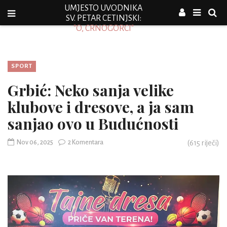
UMJESTO UVODNIKA
SV. PETAR CETINJSKI:
"O, CRNOGORCI"
SPORT
Grbić: Neko sanja velike
klubove i dresove, a ja sam
sanjao ovo u Budućnosti
Nov 06, 2025
2 Komentara
(
615
riječi)