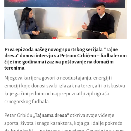
Prva epizoda našeg novog sportskog serijala
“Tajne
dresa”
donosi intervju sa Petrom Grbićem – fudbalerom
čije ime godinama izaziva poštovanje na domaćim
terenima.
Njegova karijera govori o neodustajanju, energiji i
emociji koje donosi svaki izlazak na teren, ali i o iskustvu
koje ga čini jednim od najprepoznatljivijih igrača
crnogorskog fudbala.
Petar Grbić u
„Tajnama dresa“
otkriva svoje viđenje
sporta, života i snage karaktera, koja ga i dalje pokreće