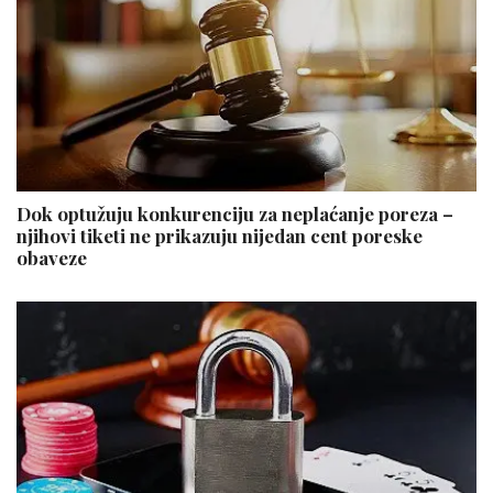
Dok optužuju konkurenciju za neplaćanje poreza –
njihovi tiketi ne prikazuju nijedan cent poreske
obaveze