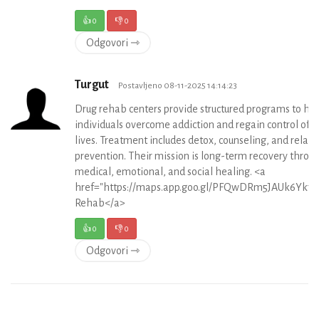
👍
0
👎
0
Odgovori ⇾
Turgut
Postavljeno 08-11-2025 14:14:23
Drug rehab centers provide structured programs to he
individuals overcome addiction and regain control of t
lives. Treatment includes detox, counseling, and relap
prevention. Their mission is long-term recovery throu
medical, emotional, and social healing. <a
href="https://maps.app.goo.gl/PFQwDRm5JAUk6Yk79
Rehab</a>
👍
0
👎
0
Odgovori ⇾