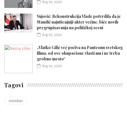
Avg 05, 2026
Vujović: Rekonstrukcija Vlade potvrdila da je
Mandić najuticajniji akter većine, biće novih
pregrupisavanja na političkoj sceni
Avg 05, 2026
„Vlatko Gilić već počiva na Panteonu svetskog
filma, od ove okupacione vlasti mu i ne treba
grobno mesto“
Avg 05, 2026
Tagovi
meridian