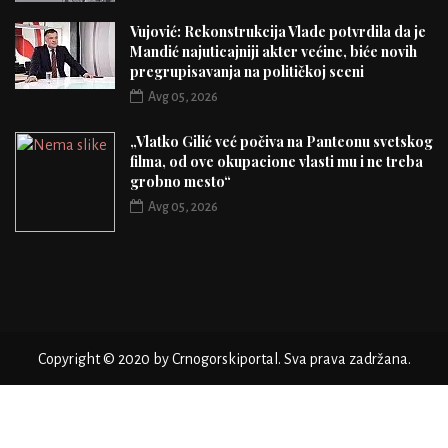
Vujović: Rekonstrukcija Vlade potvrdila da je
Mandić najuticajniji akter većine, biće novih
pregrupisavanja na političkoj sceni
Avg 05, 2026
„Vlatko Gilić već počiva na Panteonu svetskog
filma, od ove okupacione vlasti mu i ne treba
grobno mesto“
Avg 05, 2026
Copyright © 2020 by Crnogorskiportal. Sva prava zadržana.