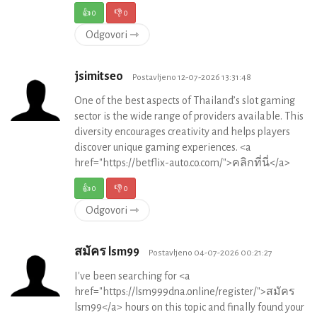
👍
0
👎
0
Odgovori ⇾
jsimitseo
Postavljeno 12-07-2026 13:31:48
One of the best aspects of Thailand’s slot gaming
sector is the wide range of providers available. This
diversity encourages creativity and helps players
discover unique gaming experiences. <a
href="https://betflix-auto.co.com/">คลิกที่นี่</a>
👍
0
👎
0
Odgovori ⇾
สมัคร lsm99
Postavljeno 04-07-2026 00:21:27
I've been searching for <a
href="https://lsm999dna.online/register/">สมัคร
lsm99</a> hours on this topic and finally found your