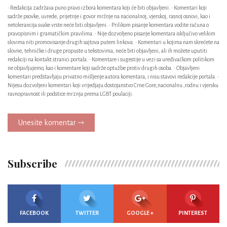
• Redakcija zadržava puno pravo izbora komentara koji će biti objavljeni. • Komentari koji
sadrže psovke, uvrede, prijetnje i govor mržnje na nacionalnoj, vjerskoj, rasnoj osnovi, kao i
netolerancija svake vrste neće biti objavljeni. • Prilikom pisanje komentara vodite računa o
pravopisnim i gramatičkim pravilima. • Nije dozvoljeno pisanje komentara isključivo velikim
slovima niti promovisanje drugih sajtova putem linkova. • Komentari u kojima nam skrećete na
slovne, tehničke i druge propuste u tekstovima, neće biti objavljeni, ali ih možete uputiti
redakciji na kontakt stranici portala. • Komentare i sugestije u vezi sa uređivačkom politikom
ne objavljujemo, kao i komentare koji sadrže optužbe protiv drugih osoba. • Objavljeni
komentari predstavljaju privatno mišljenje autora komentara, i nisu stavovi redakcije portala. •
Nijesu dozvoljeni komentari koji vrijedjaju dostojanstvo Crne Gore,nacionalnu ,rodnu i vjersku
ravnopravnost ili podstice mrznja prema LGBT poulaciji.
Unesite komentar ⇾
Subscribe
FACEBOOK
TWITTER
GOOGLE +
PINTEREST