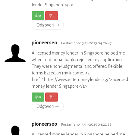
lender Singapore</a>
👍
0
👎
0
Odgovori ⇾
pioneerseo
Postavljeno 13-11-2025 04:26:47
A licensed money lender in Singapore helped me
when traditional banks rejected my application.
They were non-judgmental and offered flexible
terms based on my income. <a
href="https://www.elitemoneylender.sg/">licensed
money lender Singapore</a>
👍
0
👎
0
Odgovori ⇾
pioneerseo
Postavljeno 13-11-2025 04:22:26
A licensed money lender in Singapore helped me