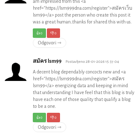
am impressed from this <a
href="https://lsm999dna.com/register">สมัครเว็บ
lsm99</a> post the person who create this post it
was a great human..thanks for shared this with us.
👍
0
👎
0
Odgovori ⇾
สมัคร lsm99
Postavljeno 28-01-2026 15:37:04
A decent blog dependably concocts new and <a
href="https://lsm999dna.com/register">สมัคร
lsm99</a> energizing data and keeping in mind
that understanding I have feel that this blog is truly
have each one of those quality that qualify a blog
to be a one.
👍
0
👎
0
Odgovori ⇾