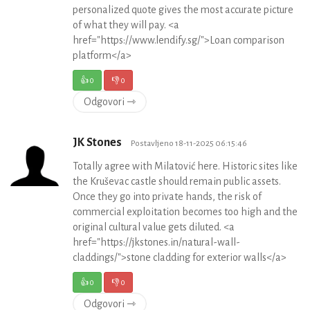
personalized quote gives the most accurate picture
of what they will pay. <a
href="https://www.lendify.sg/">Loan comparison
platform</a>
👍
0
👎
0
Odgovori ⇾
JK Stones
Postavljeno 18-11-2025 06:15:46
Totally agree with Milatović here. Historic sites like
the Kruševac castle should remain public assets.
Once they go into private hands, the risk of
commercial exploitation becomes too high and the
original cultural value gets diluted. <a
href="https://jkstones.in/natural-wall-
claddings/">stone cladding for exterior walls</a>
👍
0
👎
0
Odgovori ⇾