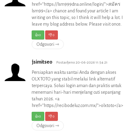
href="https://lsm999dna.online/login/">สมัคร
lsm99</a> chance and found your article I am
writing on this topic, so I think it will help a lot. I
leave my blog address below. Please visit once.
👍
0
👎
0
Odgovori ⇾
jsimitseo
Postavljeno 20-06-2026 11:54:21
Persiapkan waktu santai Anda dengan akses
OLXTOTO yang stabil melalui link alternatif
terpercaya. Solusi login aman dan praktis untuk
menemani hari-hari menjelang cuti sepanjang
tahun 2026. <a
href="https://recibodeluz.com.mx/">olxtoto</a>
👍
0
👎
0
Odgovori ⇾