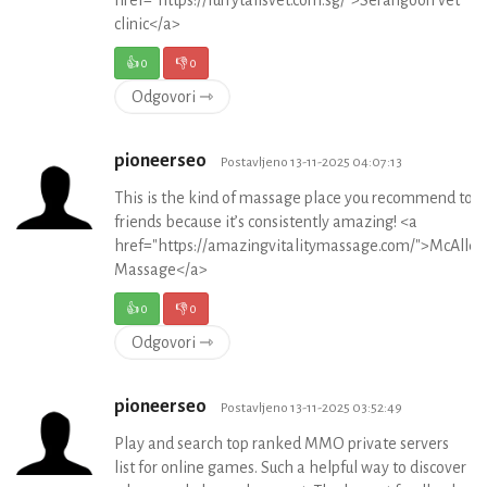
clinic</a>
👍
0
👎
0
Odgovori ⇾
pioneerseo
Postavljeno 13-11-2025 04:07:13
This is the kind of massage place you recommend to
friends because it’s consistently amazing! <a
href="https://amazingvitalitymassage.com/">McAllen
Massage</a>
👍
0
👎
0
Odgovori ⇾
pioneerseo
Postavljeno 13-11-2025 03:52:49
Play and search top ranked MMO private servers
list for online games. Such a helpful way to discover