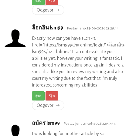
👍
0
👎
0
Odgovori ⇾
ล็อกอิน lsm99
Postavljeno 23-06-2026 21:39:14
Exactly how can you have such <a
href="https://lsm999dna.online/login/">ล็อกอิน
lsm99</a> abilities? I can not evaluate your
abilities yet, however your writing is fantastic. I
considered my instructions once again. I desire a
specialist like you to review my writing and also
court my writing due to the fact that I'm truly
interested concerning my abilities
👍
0
👎
0
Odgovori ⇾
สมัคร lsm99
Postavljeno 21-06-2026 22:59:34
I was looking for another article by <a