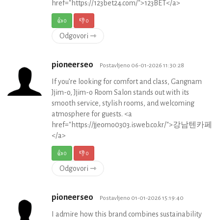
href="https://123bet24.com/">123BET</a>
👍
0
👎
0
Odgovori ⇾
pioneerseo
Postavljeno 06-01-2026 11:30:28
If you’re looking for comfort and class, Gangnam
Jjim-o, Jjim-o Room Salon stands out with its
smooth service, stylish rooms, and welcoming
atmosphere for guests. <a
href="https://jjeomo0303.isweb.co.kr/">강남텐카페
</a>
👍
0
👎
0
Odgovori ⇾
pioneerseo
Postavljeno 01-01-2026 15:19:40
I admire how this brand combines sustainability