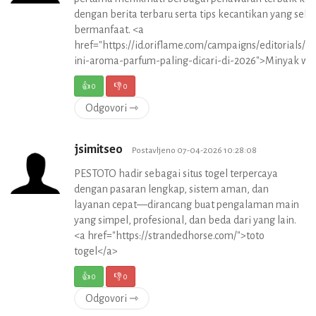
dengan berita terbaru serta tips kecantikan yang selal
bermanfaat. <a
href="https://id.oriflame.com/campaigns/editorials/fr
ini-aroma-parfum-paling-dicari-di-2026">Minyak wa
👍
0
👎
0
Odgovori ⇾
jsimitseo
Postavljeno 07-04-2026 10:28:08
PESTOTO hadir sebagai situs togel terpercaya
dengan pasaran lengkap, sistem aman, dan
layanan cepat—dirancang buat pengalaman main
yang simpel, profesional, dan beda dari yang lain.
<a href="https://strandedhorse.com/">toto
togel</a>
👍
0
👎
0
Odgovori ⇾