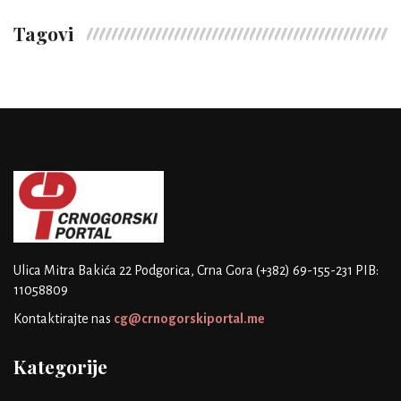
Tagovi
Ulica Mitra Bakića 22
Podgorica, Crna Gora
(+382) 69-155-231
PIB:
11058809
Kontaktirajte nas
cg@crnogorskiportal.me
Kategorije