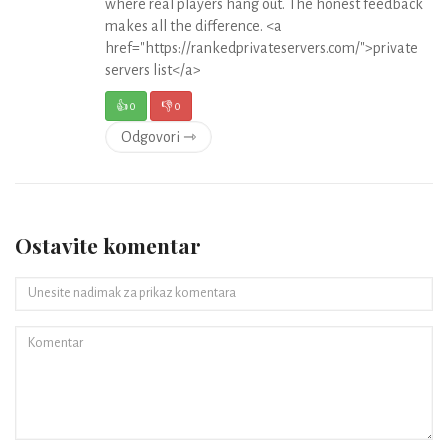
where real players hang out. The honest feedback
makes all the difference. <a
href="https://rankedprivateservers.com/">private
servers list</a>
👍
0
👎
0
Odgovori ⇾
Ostavite komentar