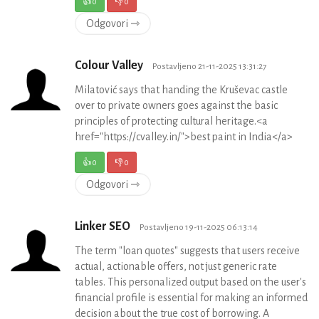
👍
0
👎
0
Odgovori ⇾
Colour Valley
Postavljeno 21-11-2025 13:31:27
Milatović says that handing the Kruševac castle
over to private owners goes against the basic
principles of protecting cultural heritage.<a
href="https://cvalley.in/">best paint in India</a>
👍
0
👎
0
Odgovori ⇾
Linker SEO
Postavljeno 19-11-2025 06:13:14
The term "loan quotes" suggests that users receive
actual, actionable offers, not just generic rate
tables. This personalized output based on the user's
financial profile is essential for making an informed
decision about the true cost of borrowing. A