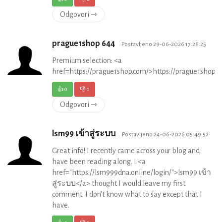
Odgovori ⇾
prague1shop 644
Postavljeno 29-06-2026 17:28:25
Premium selection: <a
href=https://prague1shop.com/>https://prague1shop.
👍
0
👎
0
Odgovori ⇾
lsm99 เข้าสู่ระบบ
Postavljeno 24-06-2026 05:49:52
Great info! I recently came across your blog and
have been reading along. I <a
href="https://lsm999dna.online/login/">lsm99 เข้า
สู่ระบบ</a> thought I would leave my first
comment. I don’t know what to say except that I
have.