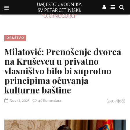
UMJESTO UVODNIKA
SV. PETAR CETINJSKI:
"O, CRNOGORCI"
DRUŠTVO
Milatović: Prenošenje dvorca
na Kruševcu u privatno
vlasništvo bilo bi suprotno
principima očuvanja
kulturne baštine
Nov 12, 2025
40 Komentara
(
240
riječi)