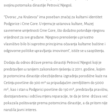
svojinu potomaka dinastije Petrović Njegoš.
“Dvorac „na Kruševcu“ ima poseban značaj za kulturni identitet
Podgorice i Crne Gore. U njemu je ustanova kulture, Muzej
savremene umjetnosti Crne Gore, što dodatno potvrđuje njegovu
vrijednost za sve građane. Njegovo prenošenje u privatno
vlasništvo bilo bi suprotno principima očuvanja kulturne baštine i
odgovorne politike upravljanja imovinom”, ističe se u saopštenju.
Dodaju da odnos države prema dinastiji Petrović Njegoš koji je
predstavljen u ranijem zakonskom rješenju iz 2011. godine, kojim
je potomcima dinastije obezbijeđena izgradnja porodične kuće na
Cetinju površine do 300 m² sa pripadajućim zemljištem do 5000
m², kao i stan u Podgorici površine do 130 m², predstavlja pravičnu,
dostojanstvenu i održivu mjeru reparacije, te da je time država već
pokazala poštovanje prema potomcima dinastije, a da pritom nije
narušila javni interes.