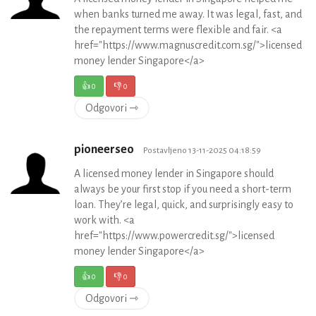
when banks turned me away. It was legal, fast, and
the repayment terms were flexible and fair. <a
href="https://www.magnuscredit.com.sg/">licensed
money lender Singapore</a>
👍
0
👎
0
Odgovori ⇾
pioneerseo
Postavljeno 13-11-2025 04:18:59
A licensed money lender in Singapore should
always be your first stop if you need a short-term
loan. They’re legal, quick, and surprisingly easy to
work with. <a
href="https://www.powercredit.sg/">licensed
money lender Singapore</a>
👍
0
👎
0
Odgovori ⇾