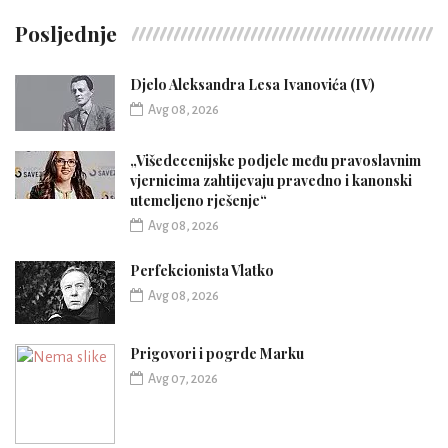
Posljednje
Djelo Aleksandra Lesa Ivanovića (IV)
Avg 08, 2026
„Višedecenijske podjele među pravoslavnim
vjernicima zahtijevaju pravedno i kanonski
utemeljeno rješenje“
Avg 08, 2026
Perfekcionista Vlatko
Avg 08, 2026
Prigovori i pogrde Marku
Avg 07, 2026