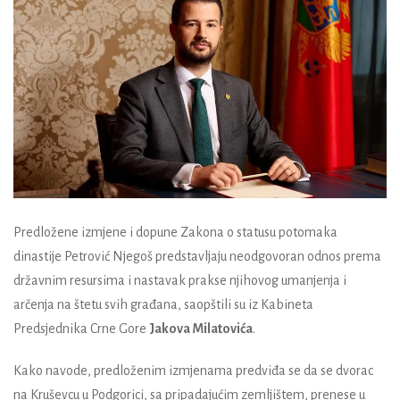
Predložene izmjene i dopune Zakona o statusu potomaka
dinastije Petrović Njegoš predstavljaju neodgovoran odnos prema
državnim resursima i nastavak prakse njihovog umanjenja i
arčenja na štetu svih građana, saopštili su iz Kabineta
Predsjednika Crne Gore
Jakova Milatovića
.
Kako navode, predloženim izmjenama predviđa se da se dvorac
na Kruševcu u Podgorici, sa pripadajućim zemljištem, prenese u