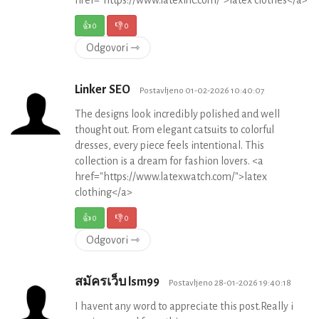
👍
0
👎
0
Odgovori ⇾
Linker SEO
Postavljeno 01-02-2026 10:40:07
The designs look incredibly polished and well
thought out. From elegant catsuits to colorful
dresses, every piece feels intentional. This
collection is a dream for fashion lovers. <a
href="https://www.latexwatch.com/">latex
clothing</a>
👍
0
👎
0
Odgovori ⇾
สมัครเว็บ lsm99
Postavljeno 28-01-2026 19:40:18
I havent any word to appreciate this post.Really i