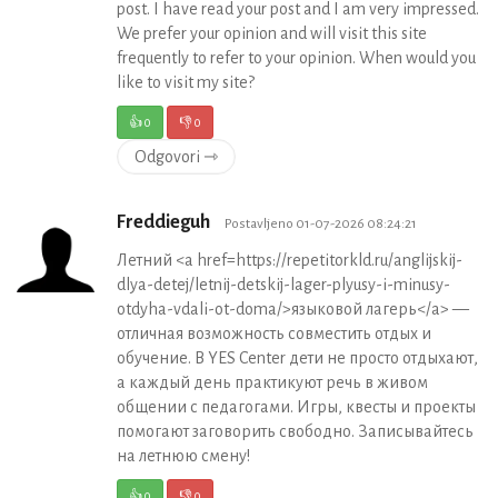
post. I have read your post and I am very impressed.
We prefer your opinion and will visit this site
frequently to refer to your opinion. When would you
like to visit my site?
👍
0
👎
0
Odgovori ⇾
Freddieguh
Postavljeno 01-07-2026 08:24:21
Летний <a href=https://repetitorkld.ru/anglijskij-
dlya-detej/letnij-detskij-lager-plyusy-i-minusy-
otdyha-vdali-ot-doma/>языковой лагерь</a> —
отличная возможность совместить отдых и
обучение. В YES Center дети не просто отдыхают,
а каждый день практикуют речь в живом
общении с педагогами. Игры, квесты и проекты
помогают заговорить свободно. Записывайтесь
на летнюю смену!
👍
0
👎
0