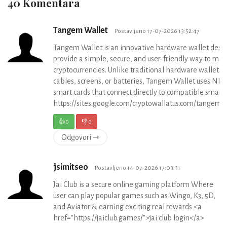
40 Komentara
Tangem Wallet
Postavljeno 17-07-2026 13:52:47
Tangem Wallet is an innovative hardware wallet desi
provide a simple, secure, and user-friendly way to ma
cryptocurrencies. Unlike traditional hardware wallets t
cables, screens, or batteries, Tangem Wallet uses NF
smart cards that connect directly to compatible smart
https://sites.google.com/cryptowallatus.com/tangem
👍
0
👎
0
Odgovori ⇾
jsimitseo
Postavljeno 14-07-2026 17:03:31
Jai Club is a secure online gaming platform Where
user can play popular games such as Wingo, K3, 5D,
and Aviator & earning exciting real rewards <a
href="https://jaiclub.games/">jai club login</a>