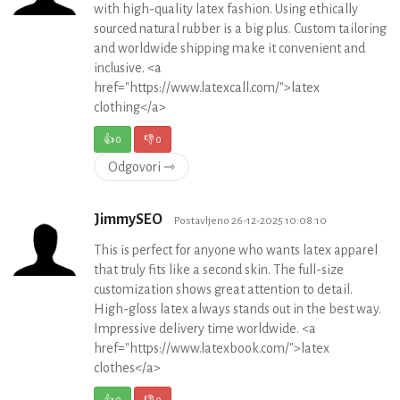
with high-quality latex fashion. Using ethically
sourced natural rubber is a big plus. Custom tailoring
and worldwide shipping make it convenient and
inclusive. <a
href="https://www.latexcall.com/">latex
clothing</a>
👍
0
👎
0
Odgovori ⇾
JimmySEO
Postavljeno 26-12-2025 10:08:10
This is perfect for anyone who wants latex apparel
that truly fits like a second skin. The full-size
customization shows great attention to detail.
High-gloss latex always stands out in the best way.
Impressive delivery time worldwide. <a
href="https://www.latexbook.com/">latex
clothes</a>
👍
0
👎
0