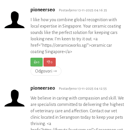
pioneerseo
Postavljeno 13-11-2025 04:16:35
I like how you combine global recognition with
local expertise in Singapore. Your ceramic coating
sounds like the perfect solution for keeping cars
looking new. I’m keen to try it out. <a
href="https://ceramicworks.sg/">ceramic car
coating Singapore</a>
👍
0
👎
0
Odgovori ⇾
pioneerseo
Postavljeno 13-11-2025 04:12:55
We believe in caring with compassion and skill. We
are specialists committed to delivering the highest
of veterinary care and affection. Contact our vet
clinic located in Serangoon today to keep your pets
thriving. <a
href="https://furrytailsvet.com.sg/">Serangoon vet