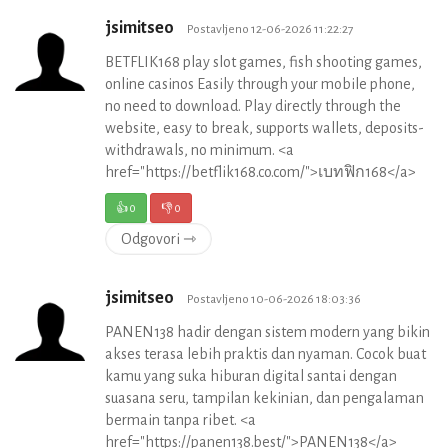
jsimitseo
Postavljeno 12-06-2026 11:22:27
BETFLIK168 play slot games, fish shooting games,
online casinos Easily through your mobile phone,
no need to download. Play directly through the
website, easy to break, supports wallets, deposits-
withdrawals, no minimum. <a
href="https://betflik168.co.com/">เบทฟิก168</a>
👍
0
👎
0
Odgovori ⇾
jsimitseo
Postavljeno 10-06-2026 18:03:36
PANEN138 hadir dengan sistem modern yang bikin
akses terasa lebih praktis dan nyaman. Cocok buat
kamu yang suka hiburan digital santai dengan
suasana seru, tampilan kekinian, dan pengalaman
bermain tanpa ribet. <a
href="https://panen138.best/">PANEN138</a>