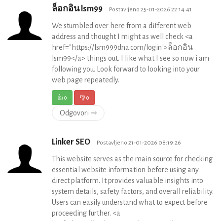
ล็อกอิน lsm99
Postavljeno 25-01-2026 22:14:41
We stumbled over here from a different web
address and thought I might as well check <a
href="https://lsm999dna.com/login">ล็อกอิน
lsm99</a> things out. I like what I see so now i am
following you. Look forward to looking into your
web page repeatedly.
👍
0
👎
0
Odgovori ⇾
Linker SEO
Postavljeno 21-01-2026 08:19:26
This website serves as the main source for checking
essential website information before using any
direct platform. It provides valuable insights into
system details, safety factors, and overall reliability.
Users can easily understand what to expect before
proceeding further. <a