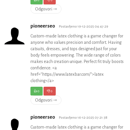
Odgovori ⇾
pioneerseo
Postavljeno 19-12-2025 04:47:29
Custom-made latex clothing is a game changer for
anyone who values precision and comfort. Having
catsuits, dresses, and tops designed just for your
body feels empowering. The wide range of colors
makes each creation unique. Perfect fit truly boosts
confidence. <a
href="https://www.latexbar.com/">latex
clothing</a>
👍
0
👎
0
Odgovori ⇾
pioneerseo
Postavljeno 16-12-2025 07:21:38
Custom-made latex clothing is a game changer for