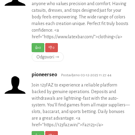
anyone who values precision and comfort. Having
catsuits, dresses, and tops designed just for your
body feels empowering. The wide range of colors
makes each creation unique. Perfect fit truly boosts
confidence. <a
href="https://www.latexbar.com/">clothing</a>
👍
0
👎
0
Odgovori ⇾
pioneerseo
Postavljeno 03-12-2025 11:27:44
Join 123FAZ to experience a reliable platform
backed by genuine operations. Deposits and
withdrawals are lightning-fast with the auto-
system. You’ll find games from all major suppliers—
slots, baccarat, and sports betting. Daily bonuses
are a great advantage. <a
href="https://123faz.win/">Faz123</a>