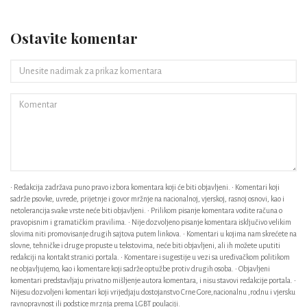
Ostavite komentar
• Redakcija zadržava puno pravo izbora komentara koji će biti objavljeni. • Komentari koji
sadrže psovke, uvrede, prijetnje i govor mržnje na nacionalnoj, vjerskoj, rasnoj osnovi, kao i
netolerancija svake vrste neće biti objavljeni. • Prilikom pisanje komentara vodite računa o
pravopisnim i gramatičkim pravilima. • Nije dozvoljeno pisanje komentara isključivo velikim
slovima niti promovisanje drugih sajtova putem linkova. • Komentari u kojima nam skrećete na
slovne, tehničke i druge propuste u tekstovima, neće biti objavljeni, ali ih možete uputiti
redakciji na kontakt stranici portala. • Komentare i sugestije u vezi sa uređivačkom politikom
ne objavljujemo, kao i komentare koji sadrže optužbe protiv drugih osoba. • Objavljeni
komentari predstavljaju privatno mišljenje autora komentara, i nisu stavovi redakcije portala. •
Nijesu dozvoljeni komentari koji vrijedjaju dostojanstvo Crne Gore,nacionalnu ,rodnu i vjersku
ravnopravnost ili podstice mrznja prema LGBT poulaciji.