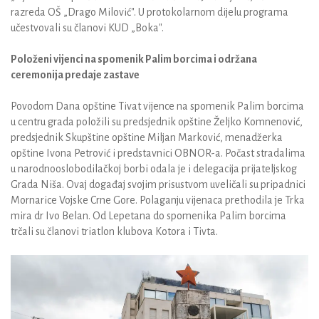
razreda OŠ „Drago Milović". U protokolarnom dijelu programa
učestvovali su članovi KUD „Boka".
Položeni vijenci na spomenik Palim borcima i održana
ceremonija predaje zastave
Povodom Dana opštine Tivat vijence na spomenik Palim borcima
u centru grada položili su predsjednik opštine Željko Komnenović,
predsjednik Skupštine opštine Miljan Marković, menadžerka
opštine Ivona Petrović i predstavnici OBNOR-a. Počast stradalima
u narodnooslobodilačkoj borbi odala je i delegacija prijateljskog
Grada Niša. Ovaj događaj svojim prisustvom uveličali su pripadnici
Mornarice Vojske Crne Gore. Polaganju vijenaca prethodila je Trka
mira dr Ivo Belan. Od Lepetana do spomenika Palim borcima
trčali su članovi triatlon klubova Kotora i Tivta.