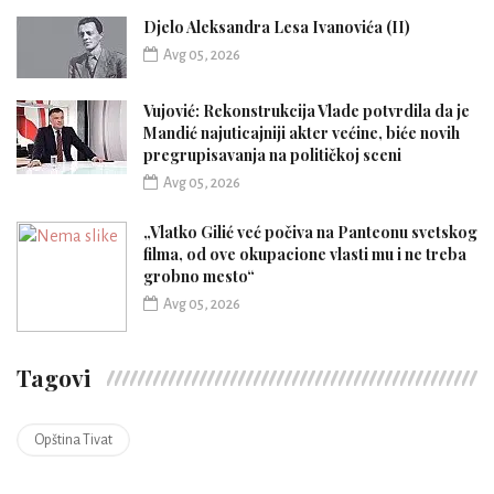
Djelo Aleksandra Lesa Ivanovića (II)
Avg 05, 2026
Vujović: Rekonstrukcija Vlade potvrdila da je
Mandić najuticajniji akter većine, biće novih
pregrupisavanja na političkoj sceni
Avg 05, 2026
„Vlatko Gilić već počiva na Panteonu svetskog
filma, od ove okupacione vlasti mu i ne treba
grobno mesto“
Avg 05, 2026
Tagovi
Opština Tivat