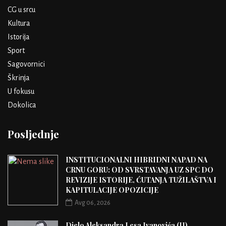
CG u srcu
Kultura
Istorija
Sport
Sagovornici
Škrinja
U fokusu
Dokolica
Posljednje
INSTITUCIONALNI HIBRIDNI NAPAD NA
CRNU GORU: OD SVRSTAVANJA UZ SPC DO
REVIZIJE ISTORIJE, ĆUTANJA TUŽILAŠTVA I
KAPITULACIJE OPOZICIJE
Avg 06, 2026
Djelo Aleksandra Lesa Ivanovića (II)