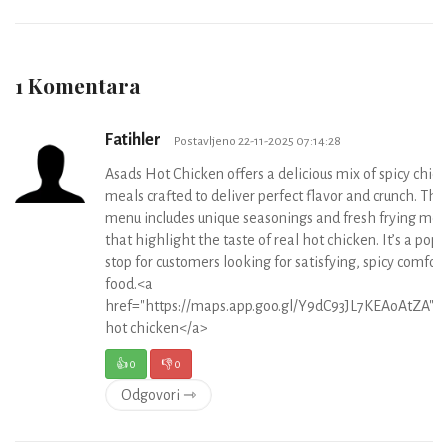
1 Komentara
Fatihler
Postavljeno 22-11-2025 07:14:28
Asads Hot Chicken offers a delicious mix of spicy chic
meals crafted to deliver perfect flavor and crunch. Thei
menu includes unique seasonings and fresh frying me
that highlight the taste of real hot chicken. It’s a popu
stop for customers looking for satisfying, spicy comfort
food.<a
href="https://maps.app.goo.gl/Y9dC93JL7KEAoAtZA">
hot chicken</a>
👍
0
👎
0
Odgovori ⇾