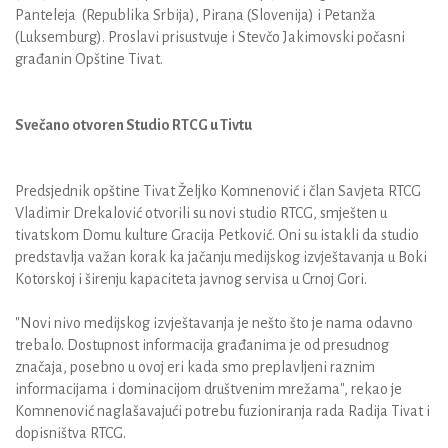
Panteleja (Republika Srbija), Pirana (Slovenija) i Petanža
(Luksemburg). Proslavi prisustvuje i Stevčo Jakimovski počasni
građanin Opštine Tivat.
Svečano otvoren Studio RTCG u Tivtu
Predsjednik opštine Tivat Željko Komnenović i član Savjeta RTCG
Vladimir Drekalović otvorili su novi studio RTCG, smješten u
tivatskom Domu kulture Gracija Petković. Oni su istakli da studio
predstavlja važan korak ka jačanju medijskog izvještavanja u Boki
Kotorskoj i širenju kapaciteta javnog servisa u Crnoj Gori.
"Novi nivo medijskog izvještavanja je nešto što je nama odavno
trebalo. Dostupnost informacija građanima je od presudnog
značaja, posebno u ovoj eri kada smo preplavljeni raznim
informacijama i dominacijom društvenim mrežama", rekao je
Komnenović naglašavajući potrebu fuzioniranja rada Radija Tivat i
dopisništva RTCG.