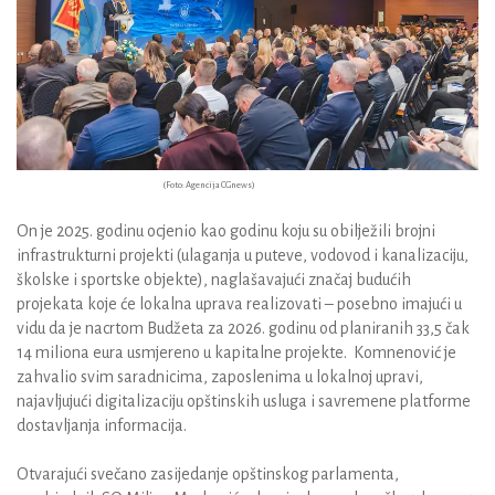
(Foto: Agencija CGnews)
On je 2025. godinu ocjenio kao godinu koju su obilježili brojni
infrastrukturni projekti (ulaganja u puteve, vodovod i kanalizaciju,
školske i sportske objekte), naglašavajući značaj budućih
projekata koje će lokalna uprava realizovati – posebno imajući u
vidu da je nacrtom Budžeta za 2026. godinu od planiranih 33,5 čak
14 miliona eura usmjereno u kapitalne projekte. Komnenović je
zahvalio svim saradnicima, zaposlenima u lokalnoj upravi,
najavljujući digitalizaciju opštinskih usluga i savremene platforme
dostavljanja informacija.
Otvarajući svečano zasijedanje opštinskog parlamenta,