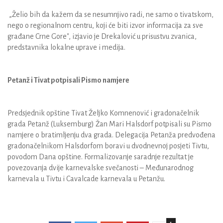
„Želio bih da kažem da se nesumnjivo radi, ne samo o tivatskom,
nego o regionalnom centru, koji će biti izvor informacija za sve
građane Crne Gore", izjavio je Drekalović u prisustvu zvanica,
predstavnika lokalne uprave i medija.
Petanž i Tivat potpisali Pismo namjere
Predsjednik opštine Tivat Željko Komnenović i gradonačelnik
grada Petanž (Luksemburg) Žan Mari Halsdorf potpisali su Pismo
namjere o bratimljenju dva grada. Delegacija Petanža predvođena
gradonačelnikom Halsdorfom boravi u dvodnevnoj posjeti Tivtu,
povodom Dana opštine. Formalizovanje saradnje rezultat je
povezovanja dvije karnevalske svečanosti – Međunarodnog
karnevala u Tivtu i Cavalcade karnevala u Petanžu.