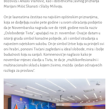
Božoviću i Anuški Vlahović, kao i dobitnicima Javnog priznanja
Marijani Mišić Škanati i Slaby Milivoju.
On je laureatima čestitao na najvišim opštinskim priznanjima,
koja se dodjeljuju svake pete godine i u svom obraćanju podsjetio
da je Novembarska nagrada sve do 1998. godine nosila naziv
„Oslobođenje Tivta", upućujući na 21. novembar: Ovaj je datum u
istoriji grada simbol konačne pobjede, ali i simbol stradanja u
najvećem svjetskom sukobu. On je simbol žrtve koju su prinijeli svi
oni hrabri, ponosni Tivćani zagledani u ideal slobode, mira i bolje
budućnosti koju su sanjali. Komnenović je naglasio kako je
novembar mjesec slavlja u Tivtu, te da je „multikonfesionalni i
multinacionalni sklad u kojem živimo, možda i jedan od najvećih
razloga za proslavu".