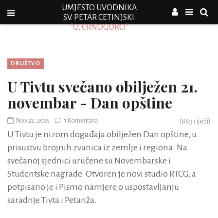
UMJESTO UVODNIKA
SV. PETAR CETINJSKI:
"O, CRNOGORCI"
DRUŠTVO
U Tivtu svečano obilježen 21.
novembar - Dan opštine
Nov 22, 2025
1 Komentara
(
863
riječi)
U Tivtu je nizom događaja obilježen Dan opštine, u
prisustvu brojnih zvanica iz zemlje i regiona. Na
svečanoj sjednici uručene su Novembarske i
Studentske nagrade. Otvoren je novi studio RTCG, a
potpisano je i Pismo namjere o uspostavljanju
saradnje Tivta i Petanža.