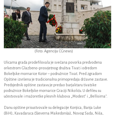
(Foto: Agencija CGnews)
Ulicama grada prodefilovala je svečana povorka predvođena
orkestrom Glazbeno-prosvjetnog društva Tivat i odredom
Bokeljske mornarice Kotor – podružnice Tivat. Pred zgradom
Opštine izvršena je tradicionalna primopredaja državne zastave.
Predsjednik opštine zastavu je predao barjaktaru tivatske
podružnice Bokeljske mornarice Graciji Nikoliću. U defileu su
učestvovale i mažoretke plesnih klubova „Modest" i „Bellisima".
Danu opštine prisustvovale su delegacije Konjica, Banja Luke
(BiH), Kavadaraca (Sjeverna Makedonija), Novog Sada, Niša,