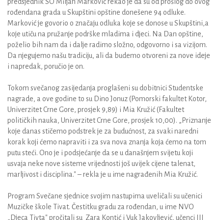
predsjednik SO Miljan Marković rekao je da su od prošlog do ovog
rođendana grada u Skupštini opštine donešene 94 odluke.
Marković je govorio o značaju odluka koje se donose u Skupštini,a
koje utiču na pružanje podrške mladima i djeci. Na Dan opštine,
poželio bih nam da i dalje radimo složno, odgovorno i sa vizijom.
Da njegujemo našu tradiciju, ali da budemo otvoreni za nove ideje
i napredak, poručio je on.
Tokom svečanog zasijedanja proglašeni su dobitnici Studentske
nagrade, a ove godine to su Dino Jonuz (Pomorski fakultet Kotor,
Univerzitet Crne Gore, prosjek 9,89) i Mia Kružić (Fakultet
političkih nauka, Univerzitet Crne Gore, prosjek 10,00). „Priznanje
koje danas stičemo podstrek je za budućnost, za svaki naredni
korak koji ćemo napraviti i za sva nova znanja koja ćemo na tom
putu steći. Ono je i podsjećanje da se u današnjem svijetu koji
usvaja neke nove sisteme vrijednosti još uvijek cijene talenat,
marljivost i disciplina." – rekla je u ime nagrađenih Mia Kružić.
Program Svečane sjednice svojim nastupima uveličali su učenici
Muzičke škole Tivat. Čestitku gradu za rođendan, u ime NVO
„Djeca Tivta" pročitali su Zara Kontić i Vuk Jakovljević, učenci III