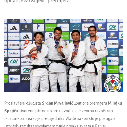
upitao je Mrvaljević premijera
Proslavljeni džudista
Srđan Mrvaljević
uputio je premijeru
Milojku
Spajiću
otvoreno pismo u kom navodi da je veoma razočaran
izostankom reakcije predsjednika Vlade nakon što je postigao
istorijski rezultat osvojanjem titule prvaka svijeta u Parizu.