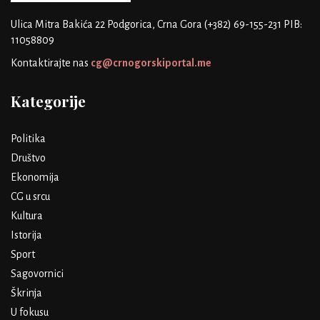
Ulica Mitra Bakića 22
Podgorica, Crna Gora
(+382) 69-155-231
PIB:
11058809
Kontaktirajte nas
cg@crnogorskiportal.me
Kategorije
Politika
Društvo
Ekonomija
CG u srcu
Kultura
Istorija
Sport
Sagovornici
Škrinja
U fokusu