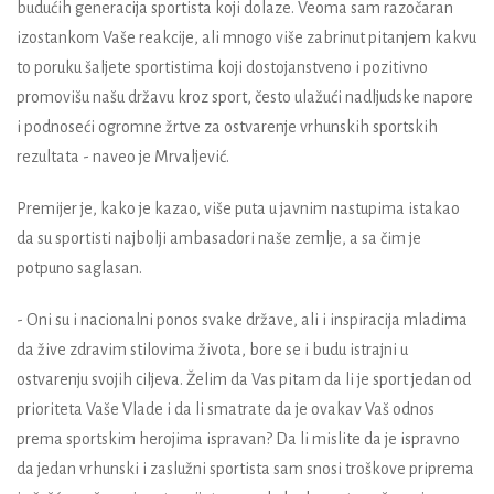
budućih generacija sportista koji dolaze. Veoma sam razočaran
izostankom Vaše reakcije, ali mnogo više zabrinut pitanjem kakvu
to poruku šaljete sportistima koji dostojanstveno i pozitivno
promovišu našu državu kroz sport, često ulažući nadljudske napore
i podnoseći ogromne žrtve za ostvarenje vrhunskih sportskih
rezultata - naveo je Mrvaljević.
Premijer je, kako je kazao, više puta u javnim nastupima istakao
da su sportisti najbolji ambasadori naše zemlje, a sa čim je
potpuno saglasan.
- Oni su i nacionalni ponos svake države, ali i inspiracija mladima
da žive zdravim stilovima života, bore se i budu istrajni u
ostvarenju svojih ciljeva. Želim da Vas pitam da li je sport jedan od
prioriteta Vaše Vlade i da li smatrate da je ovakav Vaš odnos
prema sportskim herojima ispravan? Da li mislite da je ispravno
da jedan vrhunski i zaslužni sportista sam snosi troškove priprema