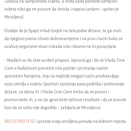
i učešća na šampionatu svijeta, a onda kada postane šampion
svijeta niko ga ne pozove da čestita i napravi prijem - upitao je
Mrvaljević.
Dodaje da je Spajić mlad čovjek na čelu jedne države, te ga moli
da njegovo pismo shvati dobronamjerno i na pravi način kako se
ovakve negativne stvari nikada više nikome ne bi ponavljale.
- Nadam se da ćete uvideti propust, ispraviti ga i da će Vlada Crne
Gore u budućnosti posvetiti više pažnje i priznanja našim
sportskim herojima, koji na najbolji mogući način predstavljaju
našu zemlju u svijetu. Sportisti zaslužuju punu podršku i poštovanje
države, sa njima Vi i Vlada Crne Gore treba da se ponosi i
promovišete ih, a ne da ignorišete njihove rezultate i da se pravite
kao da se ništa nije dogodilo - zaključio je Mrvaljević.
REGISTRUJTE SE
i pratite svoju omiljenu ponudu na jednom mjestu.