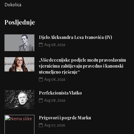
Dokolica
Posljednje
Djelo Aleksandra Lesa Ivanovića (IV)
Avg 08, 2026
„Višedecenijske podjele među pravoslavnim
vjernicima zahtijevaju pravedno i kanonski
utemeljeno rješenje“
Avg 08, 2026
Perfekcionista Vlatko
Avg 08, 2026
Prigovori i pogrde Marku
Avg 07, 2026