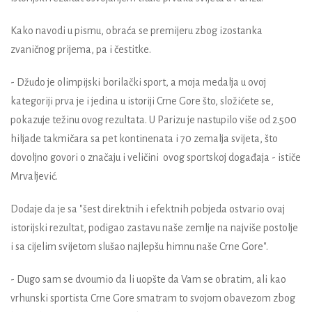
Kako navodi u pismu, obraća se premijeru zbog izostanka
zvaničnog prijema, pa i čestitke.
- Džudo je olimpijski borilački sport, a moja medalja u ovoj
kategoriji prva je i jedina u istoriji Crne Gore što, složićete se,
pokazuje težinu ovog rezultata. U Parizu je nastupilo više od 2.500
hiljade takmičara sa pet kontinenata i 70 zemalja svijeta, što
dovoljno govori o značaju i veličini ovog sportskoj događaja - ističe
Mrvaljević.
Dodaje da je sa "šest direktnih i efektnih pobjeda ostvario ovaj
istorijski rezultat, podigao zastavu naše zemlje na najviše postolje
i sa cijelim svijetom slušao najlepšu himnu naše Crne Gore".
- Dugo sam se dvoumio da li uopšte da Vam se obratim, ali kao
vrhunski sportista Crne Gore smatram to svojom obavezom zbog