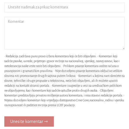
• Redakcija zadržava puno pravo izbora komentara koji će biti objavljeni. • Komentari koji
sadrže psovke, uvrede, prijetnje i govor mržnje na nacionalnoj, vjerskoj, rasnoj osnovi, kao i
netolerancija svake vrste neće biti objavljeni. • Prilikom pisanje komentara vodite računa o
pravopisnim i gramatičkim pravilima. • Nije dozvoljeno pisanje komentara isključivo velikim
slovima niti promovisanje drugih sajtova putem linkova. • Komentari u kojima nam skrećete na
slovne, tehničke i druge propuste u tekstovima, neće biti objavljeni, ali ih možete uputiti
redakciji na kontakt stranici portala. • Komentare i sugestije u vezi sa uređivačkom politikom
ne objavljujemo, kao i komentare koji sadrže optužbe protiv drugih osoba. • Objavljeni
komentari predstavljaju privatno mišljenje autora komentara, i nisu stavovi redakcije portala. •
Nijesu dozvoljeni komentari koji vrijedjaju dostojanstvo Crne Gore,nacionalnu ,rodnu i vjersku
ravnopravnost ili podstice mrznja prema LGBT poulaciji.
Unesite komentar ⇾