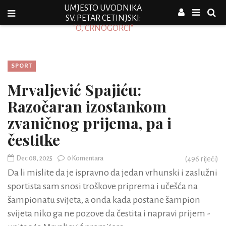
UMJESTO UVODNIKA
SV. PETAR CETINJSKI:
"O, CRNOGORCI"
SPORT
Mrvaljević Spajiću:
Razočaran izostankom
zvaničnog prijema, pa i
čestitke
Dec 08, 2025
0 Komentara
(
496
riječi)
Da li mislite da je ispravno da jedan vrhunski i zaslužni
sportista sam snosi troškove priprema i učešća na
šampionatu svijeta, a onda kada postane šampion
svijeta niko ga ne pozove da čestita i napravi prijem -