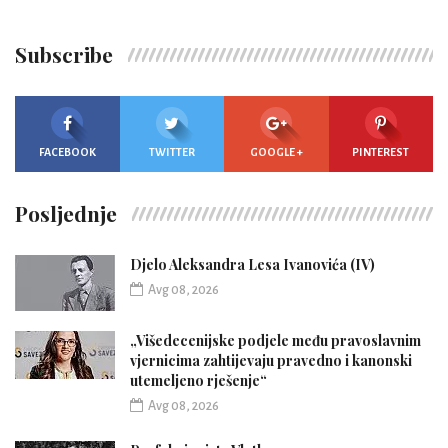
Subscribe
FACEBOOK
TWITTER
GOOGLE +
PINTEREST
Posljednje
Djelo Aleksandra Lesa Ivanovića (IV)
Avg 08, 2026
„Višedecenijske podjele među pravoslavnim
vjernicima zahtijevaju pravedno i kanonski
utemeljeno rješenje“
Avg 08, 2026