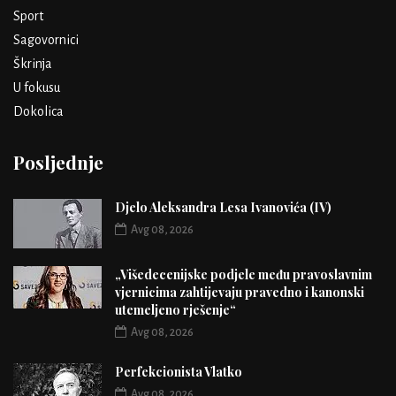
Sport
Sagovornici
Škrinja
U fokusu
Dokolica
Posljednje
Djelo Aleksandra Lesa Ivanovića (IV)
Avg 08, 2026
„Višedecenijske podjele među pravoslavnim
vjernicima zahtijevaju pravedno i kanonski
utemeljeno rješenje“
Avg 08, 2026
Perfekcionista Vlatko
Avg 08, 2026