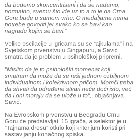
da budemo skoncentrisani i da se nadamo,
normalno, svemu što ide uz to a to je da Crna
Gora bude u samom vrhu. O medaljama nema
potrebe govoriti jer svako ko se bavi kao
nagradu kojim se bavi."
Velike oscilacije u igricama su se “ajkulama” i na
Svjetskom prvenstvu u Singapuru, a Savić
smatra da je problem u psihološkoj pripremi.
"Mislim da je to psihološki momenat koji
smatram da može da se reši jednom ozbiljnom
individualnom i kolektivnom pričom. Momči treba
da shvati da određene stvari neće doći isto, već
da i oni moraju da se ulože u to",
objašnjava
Savić.
Na Evropskom prvenstvu u Beogradu Crnu
Goru će predstavljati 15 igrača, a selektor je u
“Tajnama dresu” otkrio koji kriterijum koristi pri
sastavljanju konačnog spiska.