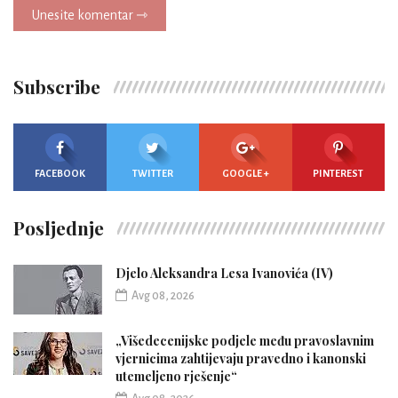
Unesite komentar ⇾
Subscribe
FACEBOOK
TWITTER
GOOGLE +
PINTEREST
Posljednje
Djelo Aleksandra Lesa Ivanovića (IV)
Avg 08, 2026
„Višedecenijske podjele među pravoslavnim
vjernicima zahtijevaju pravedno i kanonski
utemeljeno rješenje“