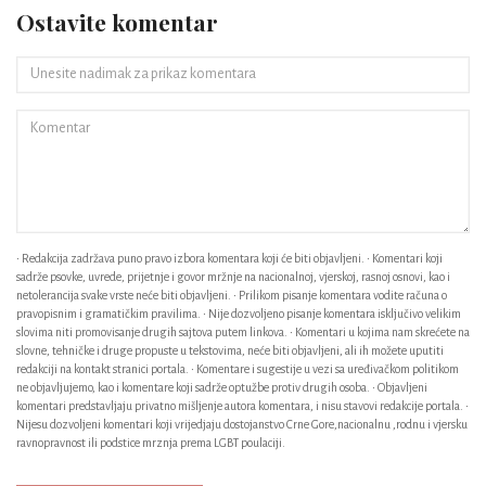
Ostavite komentar
• Redakcija zadržava puno pravo izbora komentara koji će biti objavljeni. • Komentari koji
sadrže psovke, uvrede, prijetnje i govor mržnje na nacionalnoj, vjerskoj, rasnoj osnovi, kao i
netolerancija svake vrste neće biti objavljeni. • Prilikom pisanje komentara vodite računa o
pravopisnim i gramatičkim pravilima. • Nije dozvoljeno pisanje komentara isključivo velikim
slovima niti promovisanje drugih sajtova putem linkova. • Komentari u kojima nam skrećete na
slovne, tehničke i druge propuste u tekstovima, neće biti objavljeni, ali ih možete uputiti
redakciji na kontakt stranici portala. • Komentare i sugestije u vezi sa uređivačkom politikom
ne objavljujemo, kao i komentare koji sadrže optužbe protiv drugih osoba. • Objavljeni
komentari predstavljaju privatno mišljenje autora komentara, i nisu stavovi redakcije portala. •
Nijesu dozvoljeni komentari koji vrijedjaju dostojanstvo Crne Gore,nacionalnu ,rodnu i vjersku
ravnopravnost ili podstice mrznja prema LGBT poulaciji.