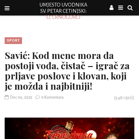
UMJESTO UVODNIKA
SV. PETAR CETINJSKI:
"O, CRNOGORCI"
SPORT
Savić: Kod mene mora da
postoji vođa, čistač – igrač za
prljave poslove i klovan, koji
je možda i najbitniji!
Dec 09, 2025
0 Komentara
(
548
riječi)