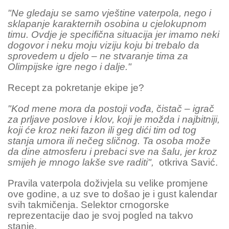
"Ne gledaju se samo vještine vaterpola, nego i
sklapanje karakternih osobina u cjelokupnom
timu. Ovdje je specifična situacija jer imamo neki
dogovor i neku moju viziju koju bi trebalo da
sprovedem u djelo – ne stvaranje tima za
Olimpijske igre nego i dalje."
Recept za pokretanje ekipe je?
"Kod mene mora da postoji vođa, čistač – igrač
za prljave poslove i klov, koji je možda i najbitniji,
koji će kroz neki fazon ili geg dići tim od tog
stanja umora ili nečeg sličnog. Ta osoba može
da dine atmosferu i prebaci sve na šalu, jer kroz
smijeh je mnogo lakše sve raditi",
otkriva Savić.
Pravila vaterpola doživjela su velike promjene
ove godine, a uz sve to došao je i gust kalendar
svih takmičenja. Selektor crnogorske
reprezentacije dao je svoj pogled na takvo
stanje.