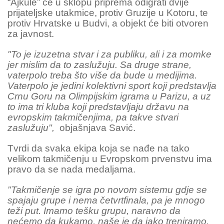
“Ajkule” će u sklopu priprema odigrati dvije
prijateljske utakmice, protiv Gruzije u Kotoru, te
protiv Hrvatske u Budvi, a objekt će biti otvoren
za javnost.
"To je izuzetna stvar i za publiku, ali i za momke
jer mislim da to zaslužuju. Sa druge strane,
vaterpolo treba što više da bude u medijima.
Vaterpolo je jedini kolektivni sport koji predstavlja
Crnu Goru na Olimpijskim igrama u Parizu, a uz
to ima tri kluba koji predstavljaju državu na
evropskim takmičenjima, pa takve stvari
zaslužuju",
objašnjava Savić.
Tvrdi da svaka ekipa koja se nađe na tako
velikom takmičenju u Evropskom prvenstvu ima
pravo da se nada medaljama.
"Takmičenje se igra po novom sistemu gdje se
spajaju grupe i nema četvrtfinala, pa je mnogo
teži put. Imamo tešku grupu, naravno da
nećemo da kukamo, naše je da jako treniramo,