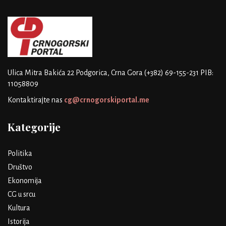
Ulica Mitra Bakića 22
Podgorica, Crna Gora
(+382) 69-155-231
PIB:
11058809
Kontaktirajte nas
cg@crnogorskiportal.me
Kategorije
Politika
Društvo
Ekonomija
CG u srcu
Kultura
Istorija