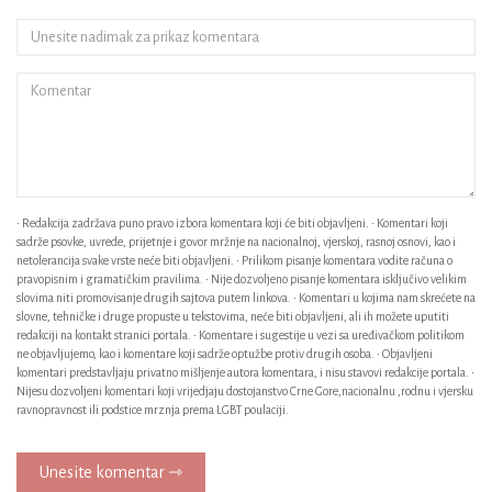
• Redakcija zadržava puno pravo izbora komentara koji će biti objavljeni. • Komentari koji
sadrže psovke, uvrede, prijetnje i govor mržnje na nacionalnoj, vjerskoj, rasnoj osnovi, kao i
netolerancija svake vrste neće biti objavljeni. • Prilikom pisanje komentara vodite računa o
pravopisnim i gramatičkim pravilima. • Nije dozvoljeno pisanje komentara isključivo velikim
slovima niti promovisanje drugih sajtova putem linkova. • Komentari u kojima nam skrećete na
slovne, tehničke i druge propuste u tekstovima, neće biti objavljeni, ali ih možete uputiti
redakciji na kontakt stranici portala. • Komentare i sugestije u vezi sa uređivačkom politikom
ne objavljujemo, kao i komentare koji sadrže optužbe protiv drugih osoba. • Objavljeni
komentari predstavljaju privatno mišljenje autora komentara, i nisu stavovi redakcije portala. •
Nijesu dozvoljeni komentari koji vrijedjaju dostojanstvo Crne Gore,nacionalnu ,rodnu i vjersku
ravnopravnost ili podstice mrznja prema LGBT poulaciji.
Unesite komentar ⇾