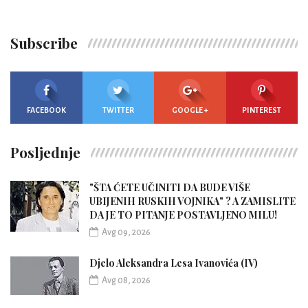
Subscribe
FACEBOOK
TWITTER
GOOGLE +
PINTEREST
Posljednje
"ŠTA ĆETE UČINITI DA BUDE VIŠE
UBIJENIH RUSKIH VOJNIKA" ? A ZAMISLITE
DA JE TO PITANJE POSTAVLJENO MILU!
Avg 09, 2026
Djelo Aleksandra Lesa Ivanovića (IV)
Avg 08, 2026