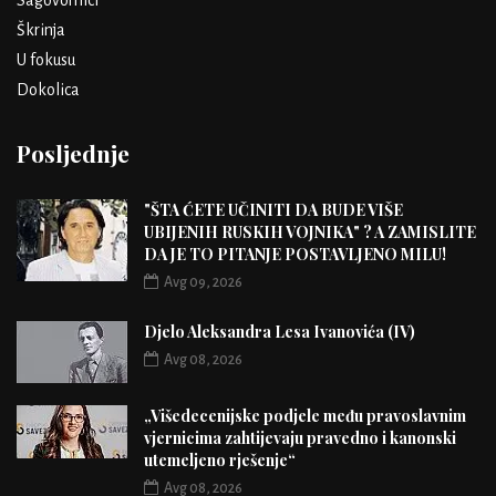
Sagovornici
Škrinja
U fokusu
Dokolica
Posljednje
"ŠTA ĆETE UČINITI DA BUDE VIŠE
UBIJENIH RUSKIH VOJNIKA" ? A ZAMISLITE
DA JE TO PITANJE POSTAVLJENO MILU!
Avg 09, 2026
Djelo Aleksandra Lesa Ivanovića (IV)
Avg 08, 2026
„Višedecenijske podjele među pravoslavnim
vjernicima zahtijevaju pravedno i kanonski
utemeljeno rješenje“
Avg 08, 2026