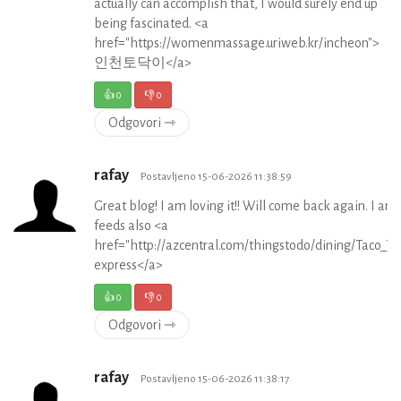
actually can accomplish that, I would surely end up
being fascinated. <a
href="https://womenmassage.uriweb.kr/incheon">
인천토닥이</a>
👍
0
👎
0
Odgovori ⇾
rafay
Postavljeno 15-06-2026 11:38:59
Great blog! I am loving it!! Will come back again. I 
feeds also <a
href="http://azcentral.com/thingstodo/dining/Taco_
express</a>
👍
0
👎
0
Odgovori ⇾
rafay
Postavljeno 15-06-2026 11:38:17