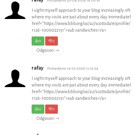
rafay
Postavljeno 20-04-2026 14:00:41
I sight myself approach to your blog increasingly ofte
where my visits are just about every day immediately!
href="https://www.bbb.org/us/az/scottsdale/profile/r
1126-1000022131">sub sandwiches</a>
👍
0
👎
0
Odgovori ⇾
rafay
Postavljeno 14-03-2026 13:33:24
I sight myself approach to your blog increasingly ofte
where my visits are just about every day immediately!
href="https://www.bbb.org/us/az/scottsdale/profile/r
1126-1000022131">sub sandwiches</a>
👍
0
👎
0
Odgovori ⇾