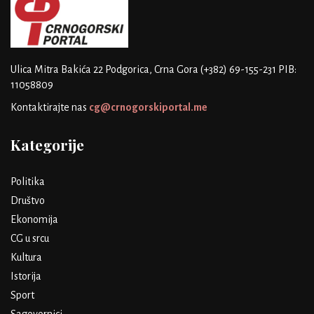
Ulica Mitra Bakića 22
Podgorica, Crna Gora
(+382) 69-155-231
PIB:
11058809
Kontaktirajte nas
cg@crnogorskiportal.me
Kategorije
Politika
Društvo
Ekonomija
CG u srcu
Kultura
Istorija
Sport