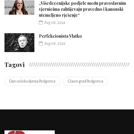
„Višedecenijske podjele među pravoslavnim
vjernicima zahtijevaju pravedno i kanonski
utemeljeno rješenje“
Avg 08, 2026
Perfekcionista Vlatko
Avg 08, 2026
Tagovi
Dan oslobodjenja Podgorice
Glavni grad Podgorica