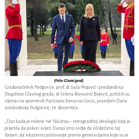
(Foto: Glavni grad)
Gradonačelnik Podgorice, prof. dr Saša Mujović i predsjednica
Skupštine Glavnog grada, dr Jelena Borovinić Bojović, položili su
vijenac na spomenik Partizanu borcu na Gorici, povodom Dana
oslobođenja Podgorice, 19. decembra.
„Dan kada je rečeno ‘ne’ fašizmu – retrogradnoj ideologiji koja je
prijetila da pokori svijet. Danas smo ovdje da obilježimo taj
datum, da iskažemo poštovanje prema generacijama koje su se