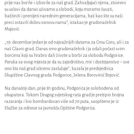
prije nas borile i izborile za naš grad. Zahvaljujući njima, stvoreni
su uslovi da danas uživamo u slobodi, koju moramo čuvati,
baštiniti i prenijeti narednim generacijama, baš kao što su naši
preci ostavili dobru osnovu nama“, istakao je gradonačelnik
Mujović.
„19. decembar jedan je od najvažnijih datuma za Crnu Goru, ali i za
naš Glavni grad. Danas smo gradonačelnik i ja odali počast svim
borcima koji su hrabro dali živote u borbi za slobodu Podgorice.
Poruka sa ovog mjesta je da su zajedništvo, mir i dostojanstvo – sve
ono što naš grad iskreno zaslužuje”, kazala je predsjednica
Skupštine Glavnog grada Podgorice, Jelena Borovinić Bojović.
Na današnji dan, prije 81 godinu, Podgorica je oslobođena od
okupatora. Tokom Drugog svjetskog rata grad je pretrpio brojna
razaranja i bio bombardovan više od 70 puta, saopšteno je iz
Službe za odnose sa javnošću Opštine Podgorica.