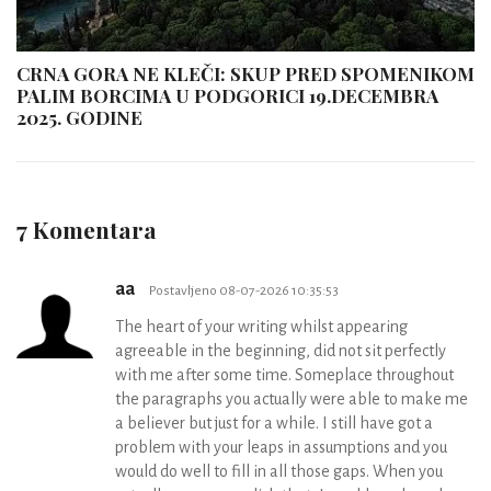
CRNA GORA NE KLEČI: SKUP PRED SPOMENIKOM
PALIM BORCIMA U PODGORICI 19.DECEMBRA
2025. GODINE
7 Komentara
aa
Postavljeno 08-07-2026 10:35:53
The heart of your writing whilst appearing
agreeable in the beginning, did not sit perfectly
with me after some time. Someplace throughout
the paragraphs you actually were able to make me
a believer but just for a while. I still have got a
problem with your leaps in assumptions and you
would do well to fill in all those gaps. When you