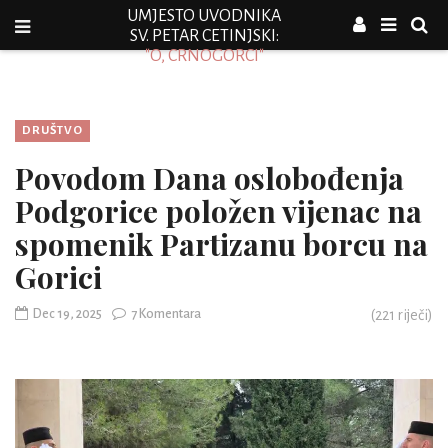
UMJESTO UVODNIKA
SV. PETAR CETINJSKI:
"O, CRNOGORCI"
DRUŠTVO
Povodom Dana oslobođenja
Podgorice položen vijenac na
spomenik Partizanu borcu na
Gorici
Dec 19, 2025
7 Komentara
(
221
riječi)