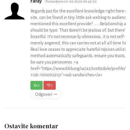
rafay
Postavljeno 10-02-2026 09:45:20
Regards just for the excellent knowledge right here 
site, can be found in tiny little ask weblog tv audience.
mentioned this excellent provide? . . . .Relationship ar
should be type. That doesn’t be jealous of, but there’s
boastful. It’s not necessarily obnoxious, it is not self-
merely angered, this can carries not at all all time hig
Real love ceases to appreciate hateful rejoices utilizing
method automatically safeguards, ensure you trusts, c
be sure you perseveres. <a
href="https://www.bbb.org/us/az/scottsdale/profile/r
1126-1000022131">sub sandwiches</a>
👍
0
👎
0
Odgovori ⇾
Ostavite komentar