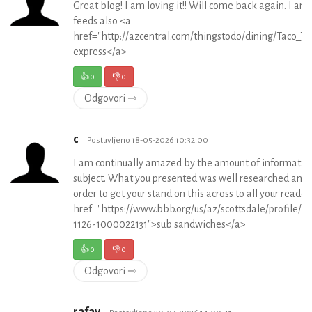
Great blog! I am loving it!! Will come back again. I 
feeds also <a
href="http://azcentral.com/thingstodo/dining/Taco_
express</a>
👍
0
👎
0
Odgovori ⇾
c
Postavljeno 18-05-2026 10:32:00
I am continually amazed by the amount of information
subject. What you presented was well researched and 
order to get your stand on this across to all your reader
href="https://www.bbb.org/us/az/scottsdale/profile/r
1126-1000022131">sub sandwiches</a>
👍
0
👎
0
Odgovori ⇾