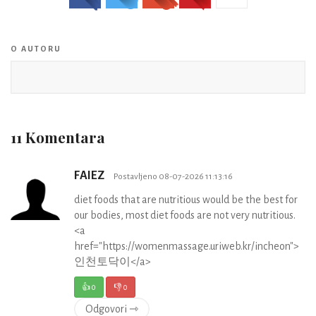
O AUTORU
11 Komentara
FAIEZ
Postavljeno 08-07-2026 11:13:16
diet foods that are nutritious would be the best for
our bodies, most diet foods are not very nutritious.
<a
href="https://womenmassage.uriweb.kr/incheon">
인천토닥이</a>
👍
0
👎
0
Odgovori ⇾