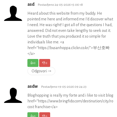
asd
Postavljeno 24-05-2026 15:06:18
Heard about this website from my buddy. He
pointed me here and informed me I’d discover what
I need. He was right! I got all of the questions I had,
answered. Did not even take lengthy to seek out it.
Love the truth that you produced it so simple for
individuals like me. <a
href="https://busanhoppa.clickn.co.kr/">부산호빠
</a>
👍
0
👎
0
Odgovori ⇾
asdw
Postavljeno 19-05-2026 09:24:23
Bloghopping is really my forte and i like to visit blogs
href="https://www.bringfido.com/destination/city/roc
cost franchise</a>
👍
0
👎
0