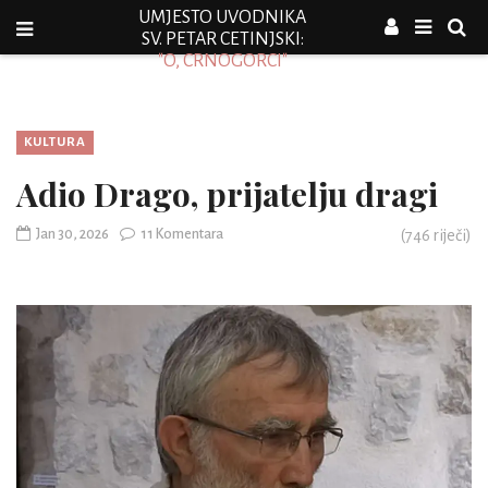
UMJESTO UVODNIKA
SV. PETAR CETINJSKI:
"O, CRNOGORCI"
KULTURA
Adio Drago, prijatelju dragi
Jan 30, 2026
11 Komentara
(
746
riječi)