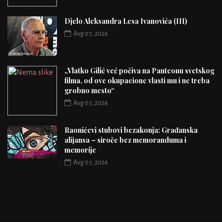
Djelo Aleksandra Lesa Ivanovića (III)
Avg 07, 2026
„Vlatko Gilić već počiva na Panteonu svetskog
filma, od ove okupacione vlasti mu i ne treba
grobno mesto“
Avg 07, 2026
Raonićevi stubovi bezakonja: Građanska
alijansa – siroče bez memoranduma i
memorije
Avg 07, 2026