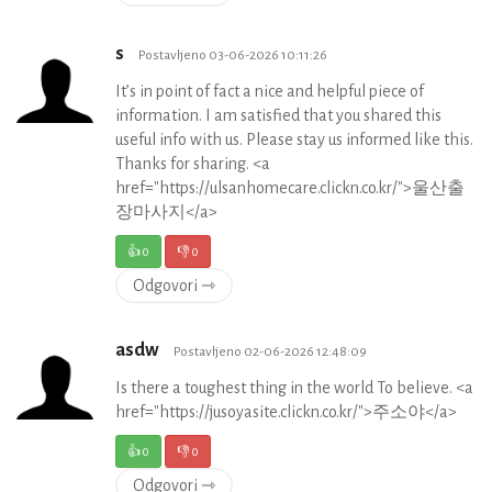
s
Postavljeno 03-06-2026 10:11:26
It’s in point of fact a nice and helpful piece of
information. I am satisfied that you shared this
useful info with us. Please stay us informed like this.
Thanks for sharing. <a
href="https://ulsanhomecare.clickn.co.kr/">울산출
장마사지</a>
👍
0
👎
0
Odgovori ⇾
asdw
Postavljeno 02-06-2026 12:48:09
Is there a toughest thing in the world To believe. <a
href="https://jusoyasite.clickn.co.kr/">주소야</a>
👍
0
👎
0
Odgovori ⇾