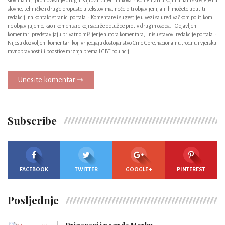
slovima niti promovisanje drugih sajtova putem linkova. • Komentari u kojima nam skrećete na
slovne, tehničke i druge propuste u tekstovima, neće biti objavljeni, ali ih možete uputiti
redakciji na kontakt stranici portala. • Komentare i sugestije u vezi sa uređivačkom politikom
ne objavljujemo, kao i komentare koji sadrže optužbe protiv drugih osoba. • Objavljeni
komentari predstavljaju privatno mišljenje autora komentara, i nisu stavovi redakcije portala. •
Nijesu dozvoljeni komentari koji vrijedjaju dostojanstvo Crne Gore,nacionalnu ,rodnu i vjersku
ravnopravnost ili podstice mrznja prema LGBT poulaciji.
Unesite komentar ⇾
Subscribe
FACEBOOK
TWITTER
GOOGLE +
PINTEREST
Posljednje