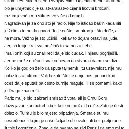
stilom i estetikom njemu svojstvenim. Ugledan među slikarima,
bio je umjetnik čije su stvaralaštvo cijenili likovni kritičari,
razumijevaću mu slikarstvo više od drugih.
Nagrađivan je za ono što je radio. Nije to isticao baš nikada niti
je želio o tome da govori. To je nešto, smatrao je, što dođe, ali i
ne mora. Važno je što učiniš i kakav to dojam ostavi na ljude.
Jer, na kraju krajeva, ne činiš to samo za sebe.
Ima i onih koji su znali reći da je bio čudak. I nijesu pogriješili.
Jer ne može običan i svakodnevan da stvara i da mu se dive.
Koliko je god on želio da sputa taj nemir i tu uzavrelost, nije mu
polazilo za rukom. Valjda zato što se umjetnost pobuni kad
oćeš da je sputaš pa često burnije reaguje. Ili se pomami, kako
je Drago znao reći.
Pariz mu je bio izabrani smisao života, ali je Crnu Goru
doživljavao kao potrebu bez koje ne može da diše. Zato je često
dolazio. Tu mu je bilo mjesto pripadanja. Smetale su mu
nesređenosti kojim je naše čeljade obilovalo, ali bez pretjerane
ljutnje i ogorčenja. Znao je da ovamo ne živi Pariz i da smo mi to