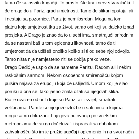
tamo đe su osviti drugačiji. To prosto ište krv i nerv stvaralački. I
đe drugo do u Pariz, grad umjetnosti. Tamo đe slikari opstaju, ali
i nestaju sa pozornice. Pariz je nemilosrdan. Mogu na tom
platnu koje umjetnost tka za život, samo oni koji su daleko iznad
prosjeka. A Drago je znao da to u sebi ima, smatrajući prirodnim
da se nastani baš u tom epicentru likovnosti, tamo đe ti
umjetnost da da udišeš onoliko koliko si ti od sebe njoj odvojio.
Tamo ništa nije namješteno niti se dobija preko veze.
Drago Dedić je uspio da se nametne Parizu. Radom ali i nekim
raskošnim šarmom. Nekom osobenom smirenošću kojom
pulsira najava za erupciju koja će uslijediti. Umom koji je slao
poruku a ona se tako jasno znala čitati sa njegovih slika.
Bio je uvažen od onih koje su Pariz, ali i svijet, smatrali
veličinama. Pamte se njegove izložbe u salonima u kojima
mogu samo dokazani. I njegova putovanja po svjetskim
metropolama đe su ga dočekivali i ispraćali sa dubokom
zahvalnošću što im je pružio ugođaj i oplemenio ih na svoj način