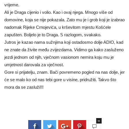
vrijeme.
Ali je Draga cijenio i volio. Kao i ovaj njega. Mnogo više od
domovine, koja se nije pokazala. Zato mu je i grob koji je izabrao
nadomak Rijeke Crnojevića, u krševitom mjestu Košćele
zapušten. Boljelo je to Draga. S razlogom, svakako.
Jutros je kazao nama sužnjima koji ostadosmo dolje ADIO, kad
ne znate da živite među zvijezdama. Vidimo ga kako zasluženo
jezdi jednom od njih, vječnom vasionom nemira koju mu je
umjetnost darovala za vječnost.
Gore si prijatelju, znam. Bači povremeno pogled na nas dolje, jer
će se malo ko od nas tebi gore u visine, pridružiti. Takvo što
mora da se zasluži!!!
11