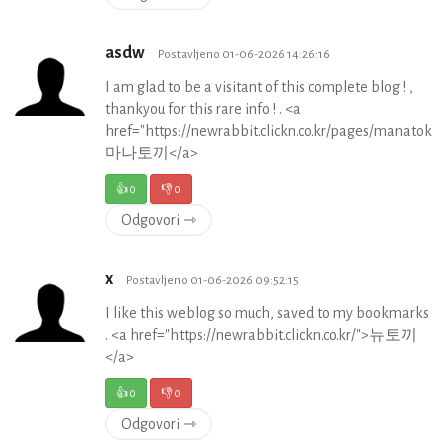
asdw
Postavljeno 01-06-2026 14:26:16
I am glad to be a visitant of this complete blog ! ,
thankyou for this rare info ! . <a
href="https://newrabbit.clickn.co.kr/pages/manatokki
마나토끼</a>
👍
0
👎
0
Odgovori ⇾
x
Postavljeno 01-06-2026 09:52:15
I like this weblog so much, saved to my bookmarks
. <a href="https://newrabbit.clickn.co.kr/">뉴토끼
</a>
👍
0
👎
0
Odgovori ⇾