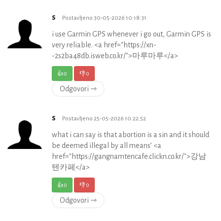
s
Postavljeno 30-05-2026 10:18:31
i use Garmin GPS whenever i go out, Garmin GPS is
very reliable. <a href="https://xn-
-2s2ba48db.isweb.co.kr/">마루마루</a>
👍
0
👎
0
Odgovori ⇾
s
Postavljeno 25-05-2026 10:22:52
what i can say is that abortion is a sin and it should
be deemed illegal by all means’ <a
href="https://gangnamtencafe.clickn.co.kr/">강남
텐카페</a>
👍
0
👎
0
Odgovori ⇾