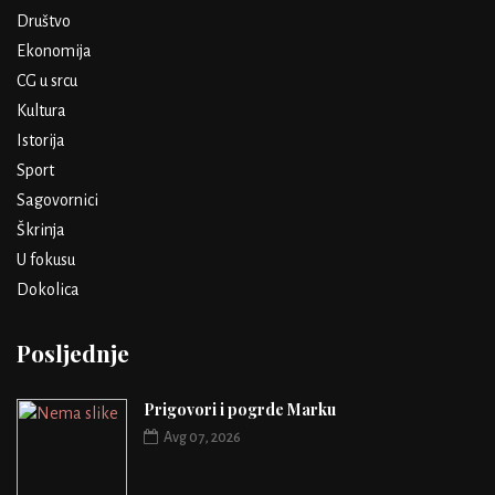
Društvo
Ekonomija
CG u srcu
Kultura
Istorija
Sport
Sagovornici
Škrinja
U fokusu
Dokolica
Posljednje
Prigovori i pogrde Marku
Avg 07, 2026