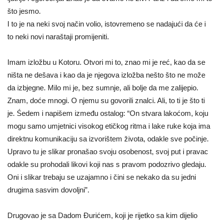
što jesmo.
I to je na neki svoj način volio, istovremeno se nadajući da će i
to neki novi naraštaji promijeniti.
Imam izložbu u Kotoru. Otvori mi to, znao mi je reć, kao da se
ništa ne dešava i kao da je njegova izložba nešto što ne može
da izbjegne. Milo mi je, bez sumnje, ali bolje da me zalijepio.
Znam, doće mnogi. O njemu su govorili znalci. Ali, to ti je što ti
je. Śedem i napišem između ostalog: “On stvara lakoćom, koju
mogu samo umjetnici visokog etičkog ritma i lake ruke koja ima
direktnu komunikaciju sa izvorištem života, odakle sve počinje.
Upravo tu je slikar pronašao svoju osobenost, svoj put i pravac
odakle su prohodali likovi koji nas s pravom podozrivo gledaju.
Oni i slikar trebaju se uzajamno i čini se nekako da su jedni
drugima sasvim dovoljni”.
Drugovao je sa Dadom Đurićem, koji je rijetko sa kim dijelio