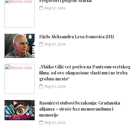
Prigovori i pogrde Marku
Avg 07, 2026
Djelo Aleksandra Lesa Ivanovića (III)
Avg 07, 2026
„Vlatko Gilić već počiva na Panteonu svetskog
filma, od ove okupacione vlasti mu i ne treba
grobno mesto“
Avg 07, 2026
Raonićevi stubovi bezakonja: Građanska
alijansa – siroče bez memoranduma i
memorije
Avg 07, 2026