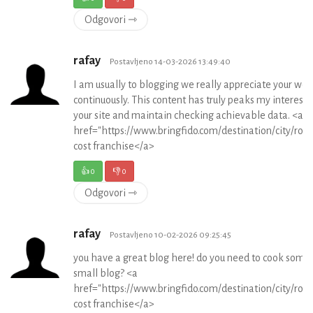
Odgovori ⇾
rafay
Postavljeno 14-03-2026 13:49:40
I am usually to blogging we really appreciate your web
continuously. This content has truly peaks my interes
your site and maintain checking achievable data. <a
href="https://www.bringfido.com/destination/city/roc
cost franchise</a>
👍
0
👎
0
Odgovori ⇾
rafay
Postavljeno 10-02-2026 09:25:45
you have a great blog here! do you need to cook some 
small blog? <a
href="https://www.bringfido.com/destination/city/roc
cost franchise</a>