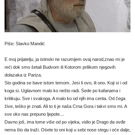
Piše: Slavko Mandić
E moj prijatelju, ja istinski ne razumijem ovaj narod,znao mi je
reći dok smo šetali Budvom ili Kotorom prilikom njegovih
dolazaka iz Pariza.
Sto godina se bave istom temom. Jesi li ovo, ili ono. Koji si i od
koga si. Uglavnom malo ko nešto radi. Śede po kafanama i
kritikuju. Sve i svakoga. A malo ko od njih ima centa. Od čega
žive, teško je znati. Ali to ti je naša Crna Gora i takvi smo mi. A
sve oko nas prepuno ljepote…
Davno još, ima tome više od po vijeka, vidio je Drago da ovđe
nema što da traži. Ośete to oni koji u sebi nose stegu i oće dalje,