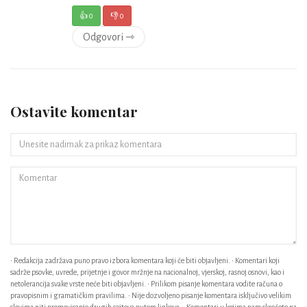
👍
0
👎
0
Odgovori ⇾
Ostavite komentar
• Redakcija zadržava puno pravo izbora komentara koji će biti objavljeni. • Komentari koji
sadrže psovke, uvrede, prijetnje i govor mržnje na nacionalnoj, vjerskoj, rasnoj osnovi, kao i
netolerancija svake vrste neće biti objavljeni. • Prilikom pisanje komentara vodite računa o
pravopisnim i gramatičkim pravilima. • Nije dozvoljeno pisanje komentara isključivo velikim