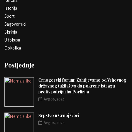
Kultura
Istorija
Sport
Sagovornici
Škrinja
U fokusu
Dokolica
Posljednje
Crnogorski forum: Zahtijevamo od Vrhovnog
državnog tužilaštva da pokrene istragu
protiv patrijarha Porfirija
Avg 06, 2026
Srpstvo u Crnoj Gori
Avg 06, 2026