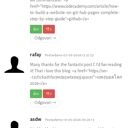
href="https://www.codecademy.com/article/how-
to-build-a-website-on-git-hub-pages-complete-
step-by-step-guide">github</a>
👍
0
👎
0
Odgovori ⇾
rafay
Postavljeno 07-06-2026 13:37:53
Many thanks for the fantastic post C I’d fun reading
it! That i love this blog. <a href="https://xn-
-12cl1ckad1fac9eda5wta9a5j.space/">แทงบอลโลก
2026</a>
👍
0
👎
0
Odgovori ⇾
asdw
Postavljeno 19-05-2026 09:26:13