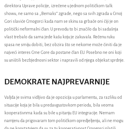
direktora Uprave policije, izrečene u jednom političkom talk
showu, ne samo sa „Bemaks“ zgrade, nego sa svih zgrada u Crnoj
Gori slaviće Crnogorci kada nam se skinu sa grbače oni čiji je on
politički neformalni član. U prevodu to bi značilo da bi sadašnja
vlast trebalo da sama jede kašu koju je zakuvala. Rečenu ruku
spasa ne smiju dobiti, bez obzira što se nekome može činiti da je
najveći interes Crne Gore da postane član EU. Posebno ne oni koji
su uništili bezbjednosni sektor i napravili od njega objekat sprdnje.
DEMOKRATE NAJPREVARNIJE
Valjda je svima vidljivo da je opozicija u parlamentu, za razliku od
situacije koja je bila u predavgustovkom periodu, bila veoma
kooperativnma kada su bile u pitanju EU integracije. Nemam
namjeru da prigovaram tom političkom opredjeljenju, ali ne mogu
da ne konstatujem da su za tu kooperativnost Crnogorci platili