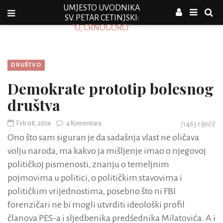
UMJESTO UVODNIKA
SV. PETAR CETINJSKI:
"O, CRNOGORCI"
DRUŠTVO
Demokrate prototip bolesnog
društva
Feb 08, 2026
4 Komentara
(
1463
riječi)
Ono što sam siguran je da sadašnja vlast ne oličava
volju naroda, ma kakvo ja mišljenje imao o njegovoj
političkoj pismenosti, znanju o temeljnim
pojmovima u politici, o političkim stavovima i
političkim vrijednostima, posebno što ni FBI
forenzičari ne bi mogli utvrditi ideološki profil
članova PES-a i sljedbenika predśednika Milatovića. A i