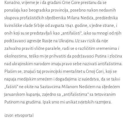
Konačno, vrijeme je i da građani Crne Gore prestanu da se
ponašaju kao beogradska provincija, posebno nakon nedavnih
skupova profašističkih sljedbenika
Milana Nedića
, predśednika
kvinsliške vlade Srbije od avgusta 1941. godine, s jedne strane, i
onih koji su se predstavljali kao „antifašisti“, iako su mnogi od njih
podržavaoci agresije Rusije na Ukrajinu. Uz sav rizik da nije
zahvalno praviti slične paralele, radi se o različitim vremenima i
okolnostima, teško mi je prihvatiti da podržavaoci
Putina
i zločina
nad ukrajinskim narodom imaju pravo sebe nazivati antifašistima.
Plašim se, znajući taj provincijski mentalitet u Crnoj Gori, koji se
napaja medijskim smećem i događajima iz suśedstva, da se takvi
„fašisti“ ne okite na Sastavcima Milanom Nedićem na sljedećem
januarskom kupanju, zajedno sa „antifašistima“ sa tetoviranim
Putinom na grudima. Ipak smo mi unikat svjetskih razmjera.
izvor: etvoportal