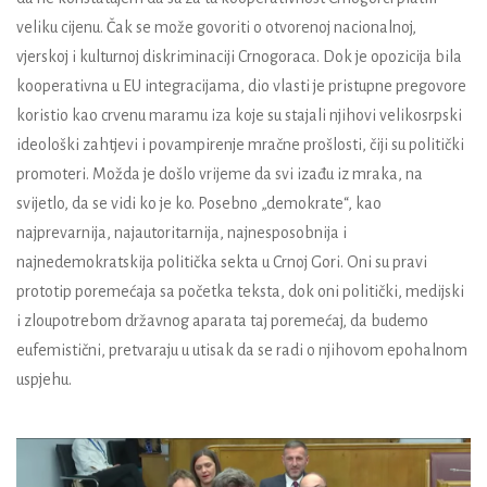
veliku cijenu. Čak se može govoriti o otvorenoj nacionalnoj,
vjerskoj i kulturnoj diskriminaciji Crnogoraca. Dok je opozicija bila
kooperativna u EU integracijama, dio vlasti je pristupne pregovore
koristio kao crvenu maramu iza koje su stajali njihovi velikosrpski
ideološki zahtjevi i povampirenje mračne prošlosti, čiji su politički
promoteri. Možda je došlo vrijeme da svi izađu iz mraka, na
svijetlo, da se vidi ko je ko. Posebno „demokrate“, kao
najprevarnija, najautoritarnija, najnesposobnija i
najnedemokratskija politička sekta u Crnoj Gori. Oni su pravi
prototip poremećaja sa početka teksta, dok oni politički, medijski
i zloupotrebom državnog aparata taj poremećaj, da budemo
eufemistični, pretvaraju u utisak da se radi o njihovom epohalnom
uspjehu.