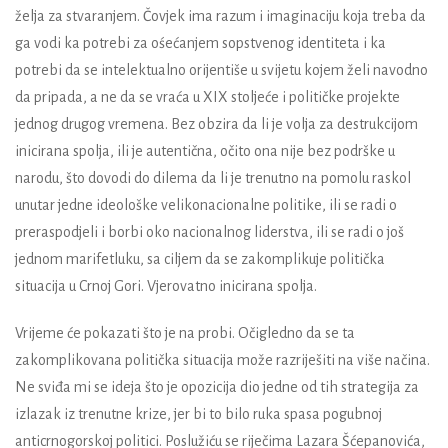
želja za stvaranjem. Čovjek ima razum i imaginaciju koja treba da
ga vodi ka potrebi za ośećanjem sopstvenog identiteta i ka
potrebi da se intelektualno orijentiše u svijetu kojem želi navodno
da pripada, a ne da se vraća u XIX stoljeće i političke projekte
jednog drugog vremena. Bez obzira da li je volja za destrukcijom
inicirana spolja, ili je autentična, očito ona nije bez podrške u
narodu, što dovodi do dilema da li je trenutno na pomolu raskol
unutar jedne ideološke velikonacionalne politike, ili se radi o
preraspodjeli i borbi oko nacionalnog liderstva, ili se radi o još
jednom marifetluku, sa ciljem da se zakomplikuje politička
situacija u Crnoj Gori. Vjerovatno inicirana spolja.
Vrijeme će pokazati što je na probi. Očigledno da se ta
zakomplikovana politička situacija može razriješiti na više načina.
Ne sviđa mi se ideja što je opozicija dio jedne od tih strategija za
izlazak iz trenutne krize, jer bi to bilo ruka spasa pogubnoj
anticrnogorskoj politici. Poslužiću se riječima
Lazara Šćepanovića
,