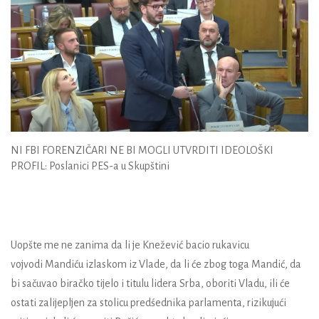
NI FBI FORENZIČARI NE BI MOGLI UTVRDITI IDEOLOŠKI
PROFIL: Poslanici PES-a u Skupštini
Uopšte me ne zanima da li je
Knežević
bacio rukavicu
vojvodi
Mandiću
izlaskom iz Vlade, da li će zbog toga Mandić, da
bi sačuvao biračko tijelo i titulu lidera Srba, oboriti Vladu, ili će
ostati zalijepljen za stolicu predśednika parlamenta, rizikujući