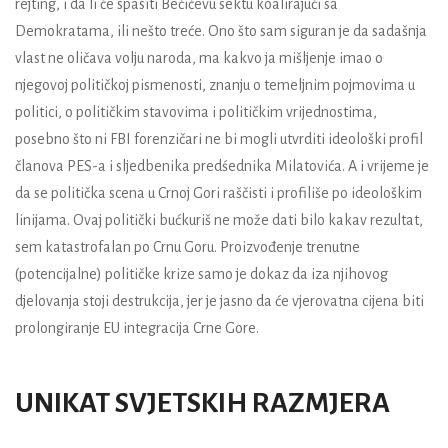
rejting, i da li će spasiti
Bečićevu
sektu koalirajući sa
Demokratama, ili nešto treće. Ono što sam siguran je da sadašnja
vlast ne oličava volju naroda, ma kakvo ja mišljenje imao o
njegovoj političkoj pismenosti, znanju o temeljnim pojmovima u
politici, o političkim stavovima i političkim vrijednostima,
posebno što ni FBI forenzičari ne bi mogli utvrditi ideološki profil
članova PES-a i sljedbenika predśednika
Milatovića
. A i vrijeme je
da se politička scena u Crnoj Gori raščisti i profiliše po ideološkim
linijama. Ovaj politički bućkuriš ne može dati bilo kakav rezultat,
sem katastrofalan po Crnu Goru. Proizvođenje trenutne
(potencijalne) političke krize samo je dokaz da iza njihovog
djelovanja stoji destrukcija, jer je jasno da će vjerovatna cijena biti
prolongiranje EU integracija Crne Gore.
UNIKAT SVJETSKIH RAZMJERA