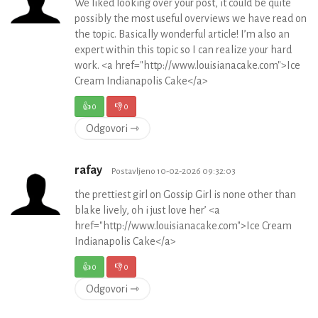
We liked looking over your post, it could be quite
possibly the most useful overviews we have read on
the topic. Basically wonderful article! I’m also an
expert within this topic so I can realize your hard
work. <a href="http://www.louisianacake.com">Ice
Cream Indianapolis Cake</a>
👍
0
👎
0
Odgovori ⇾
rafay
Postavljeno 10-02-2026 09:32:03
the prettiest girl on Gossip Girl is none other than
blake lively, oh i just love her’ <a
href="http://www.louisianacake.com">Ice Cream
Indianapolis Cake</a>
👍
0
👎
0
Odgovori ⇾