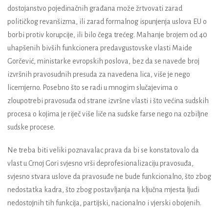
dostojanstvo pojedinačnih građana može žrtvovati zarad
političkog revanšizma, ili zarad formalnog ispunjenja uslova EU o
borbi protiv korupcije, ili bilo čega trećeg. Mahanje brojem od 40
uhapšenih bivših funkcionera predavgustovske vlasti
Maide
Gorčević
, ministarke evropskih poslova, bez da se navede broj
izvršnih pravosudnih presuda za navedena lica, više je nego
licemjerno. Posebno što se radi u mnogim slučajevima o
zloupotrebi pravosuđa od strane izvršne vlasti i što većina sudskih
procesa o kojima je riječ više liče na sudske farse nego na ozbiljne
sudske procese.
Ne treba biti veliki poznavalac prava da bi se konstatovalo da
vlast u Crnoj Gori svjesno vrši deprofesionalizaciju pravosuđa,
svjesno stvara uslove da pravosuđe ne bude funkcionalno, što zbog
nedostatka kadra, što zbog postavljanja na ključna mjesta ljudi
nedostojnih tih funkcija, partijski, nacionalno i vjerski obojenih.