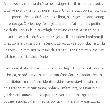
A ako većina članova društva ne postigne taj cilj, u pitanju je pojava
društveno strukturiranog poremećaja. U tom slučaju pojedinac, kad
dijeli poremećenost društva sa ostalima, nije svjestan sopstvenog
poremećaja. Čak je moguće da je taj poremećaj aktuelna politička,
medijska i druga kultura uzdigla do vrline i na taj način stvorila
utisak da se radi o društvenom uspjehu. Ili, da budem konkretniji,
Crna Gora je danas poremećeno društvo, dok se politički, medijski
i nazovikulturom stvara utisak da građani Crne Gore trenutno žive
„zlatno doba“ i „oslobođenje“.
Globalne okolnosti kao da idu na ruku degradaciji demokratskih
principa, naročito u zemljama poput Crne Gore, sa nedorečenim
identitetom, unutrašnjim identitetskim suprotstavljenostima,
neizgrađenim institucijama, politički infantilnoj, bez naučnih i
građanskih autoriteta, sa upitnim suverenitetom i ogromnim
uticajem spolja putem medija, političkih i vjerskih organizacija.