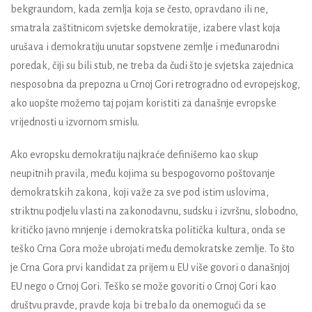
bekgraundom, kada zemlja koja se često, opravdano ili ne,
smatrala zaštitnicom svjetske demokratije, izabere vlast koja
urušava i demokratiju unutar sopstvene zemlje i međunarodni
poredak, čiji su bili stub, ne treba da čudi što je svjetska zajednica
nesposobna da prepozna u Crnoj Gori retrogradno od evropejskog,
ako uopšte možemo taj pojam koristiti za današnje evropske
vrijednosti u izvornom smislu.
Ako evropsku demokratiju najkraće definišemo kao skup
neupitnih pravila, među kojima su bespogovorno poštovanje
demokratskih zakona, koji važe za sve pod istim uslovima,
striktnu podjelu vlasti na zakonodavnu, sudsku i izvršnu, slobodno,
kritičko javno mnjenje i demokratska politička kultura, onda se
teško Crna Gora može ubrojati među demokratske zemlje. To što
je Crna Gora prvi kandidat za prijem u EU više govori o današnjoj
EU nego o Crnoj Gori. Teško se može govoriti o Crnoj Gori kao
društvu pravde, pravde koja bi trebalo da onemogući da se