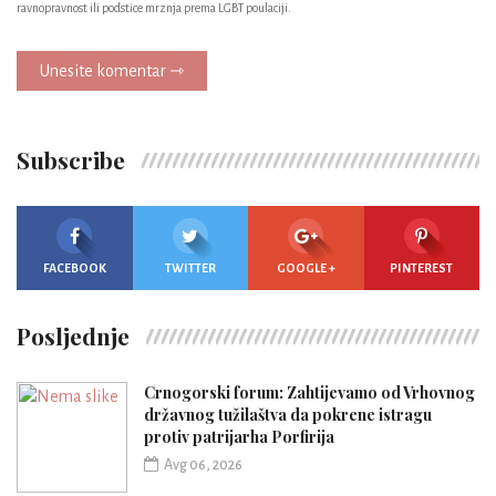
ravnopravnost ili podstice mrznja prema LGBT poulaciji.
Unesite komentar ⇾
Subscribe
FACEBOOK
TWITTER
GOOGLE +
PINTEREST
Posljednje
Crnogorski forum: Zahtijevamo od Vrhovnog
državnog tužilaštva da pokrene istragu
protiv patrijarha Porfirija
Avg 06, 2026