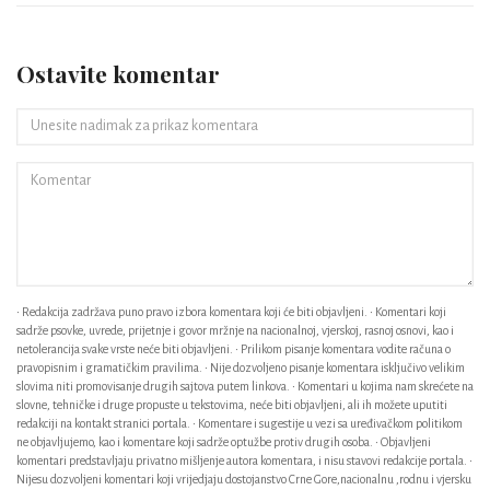
Ostavite komentar
• Redakcija zadržava puno pravo izbora komentara koji će biti objavljeni. • Komentari koji
sadrže psovke, uvrede, prijetnje i govor mržnje na nacionalnoj, vjerskoj, rasnoj osnovi, kao i
netolerancija svake vrste neće biti objavljeni. • Prilikom pisanje komentara vodite računa o
pravopisnim i gramatičkim pravilima. • Nije dozvoljeno pisanje komentara isključivo velikim
slovima niti promovisanje drugih sajtova putem linkova. • Komentari u kojima nam skrećete na
slovne, tehničke i druge propuste u tekstovima, neće biti objavljeni, ali ih možete uputiti
redakciji na kontakt stranici portala. • Komentare i sugestije u vezi sa uređivačkom politikom
ne objavljujemo, kao i komentare koji sadrže optužbe protiv drugih osoba. • Objavljeni
komentari predstavljaju privatno mišljenje autora komentara, i nisu stavovi redakcije portala. •
Nijesu dozvoljeni komentari koji vrijedjaju dostojanstvo Crne Gore,nacionalnu ,rodnu i vjersku