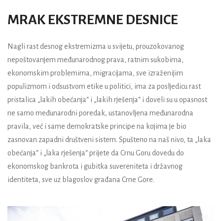
MRAK EKSTREMNE DESNICE
Nagli rast desnog ekstremizma u svijetu, prouzokovanog
nepoštovanjem međunarodnog prava, ratnim sukobima,
ekonomskim problemima, migracijama, sve izraženijim
populizmom i odsustvom etike u politici, ima za posljedicu rast
pristalica „lakih obećanja“ i „lakih rješenja“ i doveli su u opasnost
ne samo međunarodni poredak, ustanovljena međunarodna
pravila, već i same demokratske principe na kojima je bio
zasnovan zapadni društveni sistem. Spušteno na naš nivo, ta „laka
obećanja“ i „laka rješenja“ prijete da Crnu Goru dovedu do
ekonomskog bankrota i gubitka suvereniteta i državnog
identiteta, sve uz blagoslov građana Crne Gore.