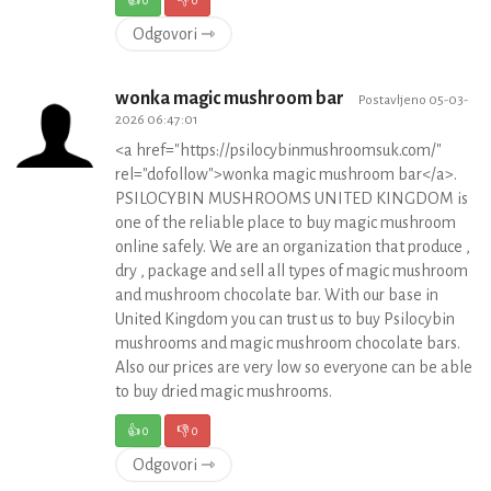
👍
0
👎
0
Odgovori ⇾
wonka magic mushroom bar
Postavljeno 05-03-
2026 06:47:01
<a href="https://psilocybinmushroomsuk.com/"
rel="dofollow">wonka magic mushroom bar</a>.
PSILOCYBIN MUSHROOMS UNITED KINGDOM is
one of the reliable place to buy magic mushroom
online safely. We are an organization that produce ,
dry , package and sell all types of magic mushroom
and mushroom chocolate bar. With our base in
United Kingdom you can trust us to buy Psilocybin
mushrooms and magic mushroom chocolate bars.
Also our prices are very low so everyone can be able
to buy dried magic mushrooms.
👍
0
👎
0
Odgovori ⇾