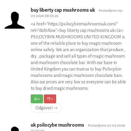
buy liberty cap mushrooms uk
Postavljeno 04-
03-2026 08:05:26
<a href="https://psilocybinmushroomsuk.com/"
rel="dofollow">buy liberty cap mushrooms uk</a>.
PSILOCYBIN MUSHROOMS UNITED KINGDOM is
one of the reliable place to buy magic mushroom
online safely. We are an organization that produce ,
dry , package and sell all types of magic mushroom
and mushroom chocolate bar. With our base in
United Kingdom you can trust us to buy Psilocybin
mushrooms and magic mushroom chocolate bars.
Also our prices are very low so everyone can be able
to buy dried magic mushrooms.
👍
0
👎
0
Odgovori ⇾
uk psilocybe mushrooms
Postavljeno 03-03-2026
07:23:09