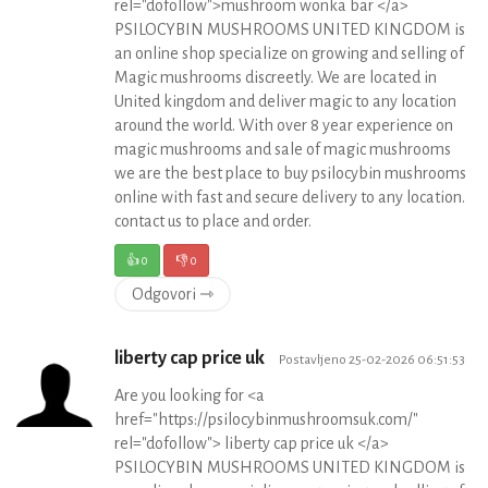
rel="dofollow">mushroom wonka bar </a>
PSILOCYBIN MUSHROOMS UNITED KINGDOM is
an online shop specialize on growing and selling of
Magic mushrooms discreetly. We are located in
United kingdom and deliver magic to any location
around the world. With over 8 year experience on
magic mushrooms and sale of magic mushrooms
we are the best place to buy psilocybin mushrooms
online with fast and secure delivery to any location.
contact us to place and order.
👍
0
👎
0
Odgovori ⇾
liberty cap price uk
Postavljeno 25-02-2026 06:51:53
Are you looking for <a
href="https://psilocybinmushroomsuk.com/"
rel="dofollow"> liberty cap price uk </a>
PSILOCYBIN MUSHROOMS UNITED KINGDOM is