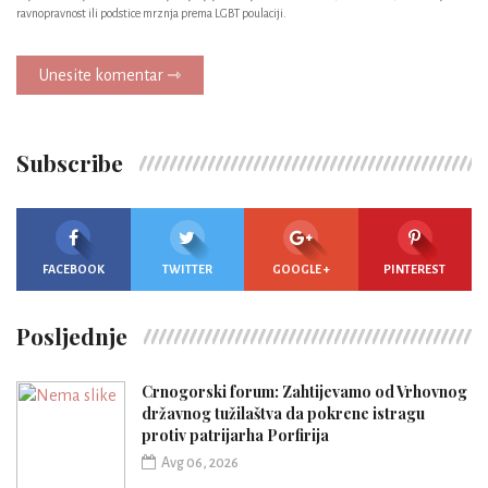
ravnopravnost ili podstice mrznja prema LGBT poulaciji.
Unesite komentar ⇾
Subscribe
FACEBOOK
TWITTER
GOOGLE +
PINTEREST
Posljednje
Crnogorski forum: Zahtijevamo od Vrhovnog
državnog tužilaštva da pokrene istragu
protiv patrijarha Porfirija
Avg 06, 2026