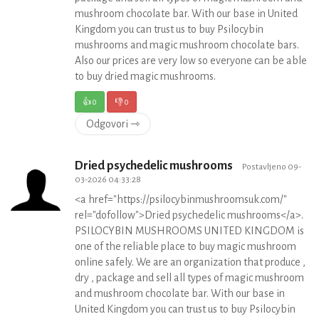
mushroom chocolate bar. With our base in United
Kingdom you can trust us to buy Psilocybin
mushrooms and magic mushroom chocolate bars.
Also our prices are very low so everyone can be able
to buy dried magic mushrooms.
👍
0
👎
0
Odgovori ⇾
Dried psychedelic mushrooms
Postavljeno 09-
03-2026 04:33:28
<a href="https://psilocybinmushroomsuk.com/"
rel="dofollow">Dried psychedelic mushrooms</a>.
PSILOCYBIN MUSHROOMS UNITED KINGDOM is
one of the reliable place to buy magic mushroom
online safely. We are an organization that produce ,
dry , package and sell all types of magic mushroom
and mushroom chocolate bar. With our base in
United Kingdom you can trust us to buy Psilocybin