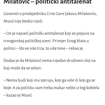
Milatović – politički antitalenat
Govoreći o predsjedniku Crne Gore Jakovu Milatoviću,
Musić nije štedio riječi.
– On je najveći politički antitalenat koji se pojavio na
crnogorskoj političkoj sceni. Primjer živog blata u
politici – što se više trza, to više tone – rekao je.
Dodao je da Milatović nema nijedan društveni sloj na
koji može da se osloni.
– Nema ljudi koji mu vjeruju, koji ga vole ili koji ga se
boje. A za politiku vam treba makar nešto iz tog koktela
– kazao je Musić.