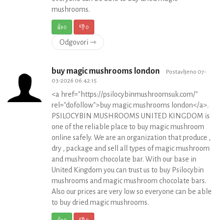
mushrooms.
👍
0
👎
0
Odgovori ⇾
buy magic mushrooms london
Postavljeno 07-
03-2026 06:42:15
<a href="https://psilocybinmushroomsuk.com/"
rel="dofollow">buy magic mushrooms london</a>.
PSILOCYBIN MUSHROOMS UNITED KINGDOM is
one of the reliable place to buy magic mushroom
online safely. We are an organization that produce ,
dry , package and sell all types of magic mushroom
and mushroom chocolate bar. With our base in
United Kingdom you can trust us to buy Psilocybin
mushrooms and magic mushroom chocolate bars.
Also our prices are very low so everyone can be able
to buy dried magic mushrooms.