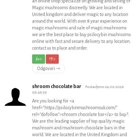
an online shop specialize on growing and selling of
Magic mushrooms discreetly. We are located in
United kingdom and deliver magic to any location
around the world. With over 8 year experience on
magic mushrooms and sale of magic mushrooms
we are the best place to buy psilocybin mushrooms
online with fast and secure delivery to any location.
contact us to place and order.
👍
0
👎
0
Odgovori ⇾
shroom chocolate bar
Postavljeno 24-02-2026
06:46:29
Are you looking for <a
href="https://psilocybinmushroomsuk.com/"
rel="dofollow">shroom chocolate bar</a> to buy?.
We are the leading supplier of top quality magic
mushroom and mushroom chocolate bars in the
world. We are located in the United Kingdom and