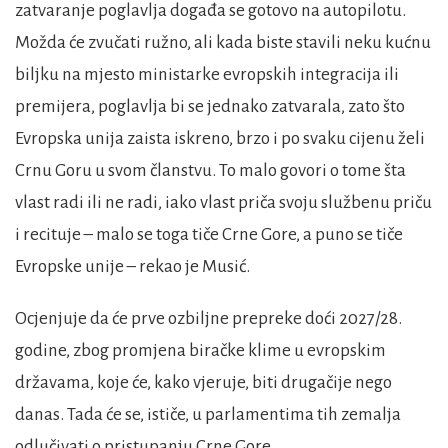
zatvaranje poglavlja događa se gotovo na autopilotu.
Možda će zvučati ružno, ali kada biste stavili neku kućnu
biljku na mjesto ministarke evropskih integracija ili
premijera, poglavlja bi se jednako zatvarala, zato što
Evropska unija zaista iskreno, brzo i po svaku cijenu želi
Crnu Goru u svom članstvu. To malo govori o tome šta
vlast radi ili ne radi, iako vlast priča svoju službenu priču
i recituje – malo se toga tiče Crne Gore, a puno se tiče
Evropske unije – rekao je Musić.
Ocjenjuje da će prve ozbiljne prepreke doći 2027/28.
godine, zbog promjena biračke klime u evropskim
državama, koje će, kako vjeruje, biti drugačije nego
danas. Tada će se, ističe, u parlamentima tih zemalja
odlučivati o pristupanju Crne Gore.