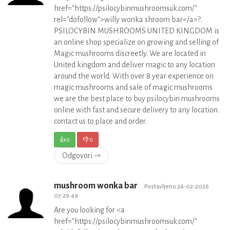
href="https://psilocybinmushroomsuk.com/"
rel="dofollow">willy wonka shroom bar</a>?.
PSILOCYBIN MUSHROOMS UNITED KINGDOM is
an online shop specialize on growing and selling of
Magic mushrooms discreetly. We are located in
United kingdom and deliver magic to any location
around the world. With over 8 year experience on
magic mushrooms and sale of magic mushrooms
we are the best place to buy psilocybin mushrooms
online with fast and secure delivery to any location.
contact us to place and order.
👍
0
👎
0
Odgovori ⇾
mushroom wonka bar
Postavljeno 26-02-2026
07:29:49
Are you looking for <a
href="https://psilocybinmushroomsuk.com/"