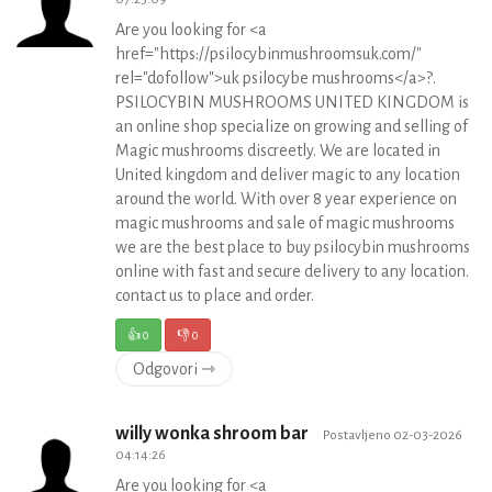
Are you looking for <a
href="https://psilocybinmushroomsuk.com/"
rel="dofollow">uk psilocybe mushrooms</a>?.
PSILOCYBIN MUSHROOMS UNITED KINGDOM is
an online shop specialize on growing and selling of
Magic mushrooms discreetly. We are located in
United kingdom and deliver magic to any location
around the world. With over 8 year experience on
magic mushrooms and sale of magic mushrooms
we are the best place to buy psilocybin mushrooms
online with fast and secure delivery to any location.
contact us to place and order.
👍
0
👎
0
Odgovori ⇾
willy wonka shroom bar
Postavljeno 02-03-2026
04:14:26
Are you looking for <a