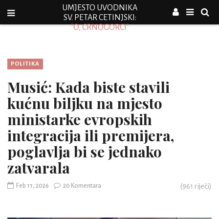
UMJESTO UVODNIKA
SV. PETAR CETINJSKI:
"O, CRNOGORCI"
POLITIKA
Musić: Kada biste stavili
kućnu biljku na mjesto
ministarke evropskih
integracija ili premijera,
poglavlja bi se jednako
zatvarala
Feb 11, 2026
20 Komentara
(
961
riječi)