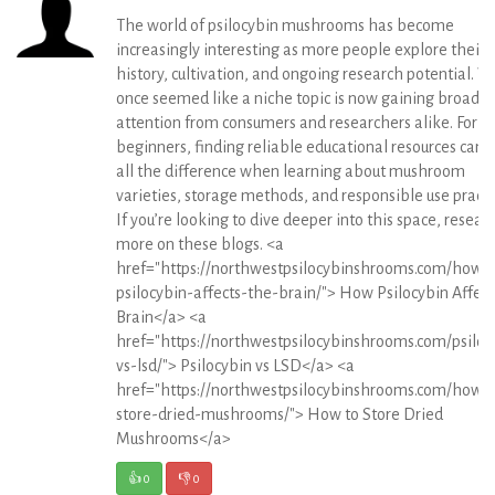
The world of psilocybin mushrooms has become
increasingly interesting as more people explore their
history, cultivation, and ongoing research potential. 
once seemed like a niche topic is now gaining broader
attention from consumers and researchers alike. For
beginners, finding reliable educational resources can
all the difference when learning about mushroom
varieties, storage methods, and responsible use practi
If you’re looking to dive deeper into this space, resear
more on these blogs. <a
href="https://northwestpsilocybinshrooms.com/how-
psilocybin-affects-the-brain/"> How Psilocybin Affect
Brain</a> <a
href="https://northwestpsilocybinshrooms.com/psiloc
vs-lsd/"> Psilocybin vs LSD</a> <a
href="https://northwestpsilocybinshrooms.com/how-
store-dried-mushrooms/"> How to Store Dried
Mushrooms</a>
👍
0
👎
0