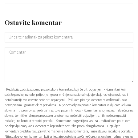
Ostavite komentar
• Redakcija zadržava puno pravo izbora komentara koji će biti objavljeni. • Komentari koji
sadrže psovke, uvrede, prijetnje i govor mržnje na nacionalnoj, vjerskoj, rasnoj osnovi, kao i
netolerancija svake vrste neće biti objavljeni. • Prilikom pisanje komentara vodite računa o
pravopisnim i gramatičkim pravilima. • Nije dozvoljeno pisanje komentara isključivo velikim
slovima niti promovisanje drugih sajtova putem linkova. • Komentari u kojima nam skrećete na
slovne, tehničke i druge propuste u tekstovima, neće biti objavljeni, ali ih možete uputiti
redakciji na kontakt stranici portala. • Komentare i sugestije u vezi sa uređivačkom politikom
ne objavljujemo, kao i komentare koji sadrže optužbe protiv drugih osoba. • Objavljeni
komentari predstavljaju privatno mišljenje autora komentara, i nisu stavovi redakcije portala. •
Nijesu dozvoljeni komentari koji vrijedjaju dostojanstvo Crne Gore,nacionalnu ,rodnu i vjersku