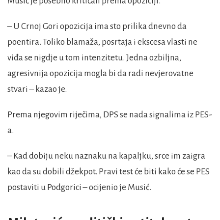
Musić je posebno kritičan prema opoziciji.
– U Crnoj Gori opozicija ima sto prilika dnevno da
poentira. Toliko blamaža, posrtaja i ekscesa vlasti ne
viđa se nigdje u tom intenzitetu. Jedna ozbiljna,
agresivnija opozicija mogla bi da radi nevjerovatne
stvari – kazao je.
Prema njegovim riječima, DPS se nada signalima iz PES-
a.
– Kad dobiju neku naznaku na kapaljku, srce im zaigra
kao da su dobili džekpot. Pravi test će biti kako će se PES
postaviti u Podgorici – ocijenio je Musić.