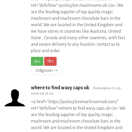
rel="dofollow">psilocybin mushrooms uk</a>. We
are the leading supplier of top quality magic
mushroom and mushroom chocolate bars in the
world. We are located in the United Kingdom and
we have stores in countries like Australia, United
State , Canada and many other countries, with fast
and secure delivery to any location. contact us to
place and order.
👍
0
👎
0
Odgovori ⇾
where to find wavy caps uk
Postavljeno 17-02-
2026 06:16:02
<a href="https://psilocybinmushroomsuk.com/"
rel="dofollow">where to find wavy caps uk</a> We
are the leading supplier of top quality magic
mushroom and mushroom chocolate bars in the
world. We are located in the United Kingdom and