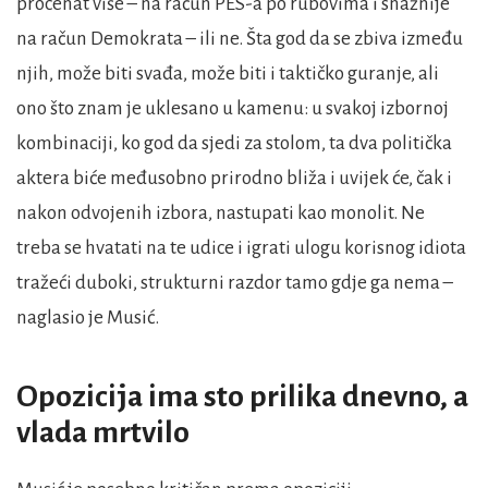
procenat više – na račun PES-a po rubovima i snažnije
na račun Demokrata – ili ne. Šta god da se zbiva između
njih, može biti svađa, može biti i taktičko guranje, ali
ono što znam je uklesano u kamenu: u svakoj izbornoj
kombinaciji, ko god da sjedi za stolom, ta dva politička
aktera biće međusobno prirodno bliža i uvijek će, čak i
nakon odvojenih izbora, nastupati kao monolit. Ne
treba se hvatati na te udice i igrati ulogu korisnog idiota
tražeći duboki, strukturni razdor tamo gdje ga nema –
naglasio je Musić.
Opozicija ima sto prilika dnevno, a
vlada mrtvilo