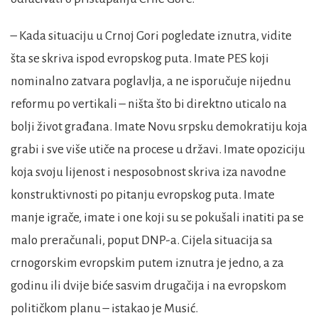
– Kada situaciju u Crnoj Gori pogledate iznutra, vidite
šta se skriva ispod evropskog puta. Imate PES koji
nominalno zatvara poglavlja, a ne isporučuje nijednu
reformu po vertikali – ništa što bi direktno uticalo na
bolji život građana. Imate Novu srpsku demokratiju koja
grabi i sve više utiče na procese u državi. Imate opoziciju
koja svoju lijenost i nesposobnost skriva iza navodne
konstruktivnosti po pitanju evropskog puta. Imate
manje igrače, imate i one koji su se pokušali inatiti pa se
malo preračunali, poput DNP-a. Cijela situacija sa
crnogorskim evropskim putem iznutra je jedno, a za
godinu ili dvije biće sasvim drugačija i na evropskom
političkom planu – istakao je Musić.