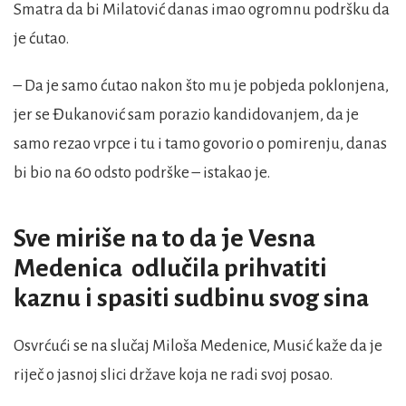
Smatra da bi Milatović danas imao ogromnu podršku da
je ćutao.
– Da je samo ćutao nakon što mu je pobjeda poklonjena,
jer se Đukanović sam porazio kandidovanjem, da je
samo rezao vrpce i tu i tamo govorio o pomirenju, danas
bi bio na 60 odsto podrške – istakao je.
Sve miriše na to da je Vesna
Medenica odlučila prihvatiti
kaznu i spasiti sudbinu svog sina
Osvrćući se na slučaj Miloša Medenice, Musić kaže da je
riječ o jasnoj slici države koja ne radi svoj posao.