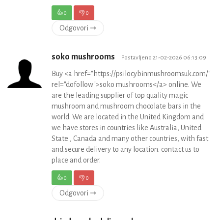
👍
0
👎
0
Odgovori ⇾
soko mushrooms
Postavljeno 21-02-2026 06:13:09
Buy <a href="https://psilocybinmushroomsuk.com/"
rel="dofollow">soko mushrooms</a> online. We
are the leading supplier of top quality magic
mushroom and mushroom chocolate bars in the
world. We are located in the United Kingdom and
we have stores in countries like Australia, United
State , Canada and many other countries, with fast
and secure delivery to any location. contact us to
place and order.
👍
0
👎
0
Odgovori ⇾