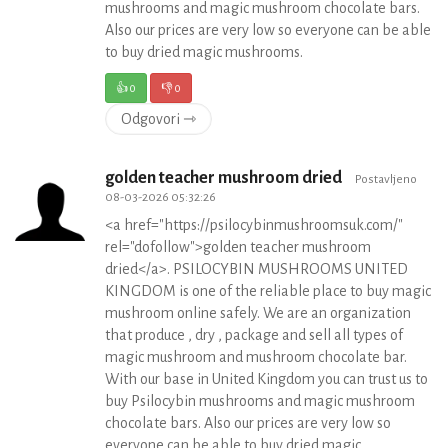
mushrooms and magic mushroom chocolate bars.
Also our prices are very low so everyone can be able
to buy dried magic mushrooms.
👍
0
👎
0
Odgovori ⇾
golden teacher mushroom dried
Postavljeno
08-03-2026 05:32:26
<a href="https://psilocybinmushroomsuk.com/"
rel="dofollow">golden teacher mushroom
dried</a>. PSILOCYBIN MUSHROOMS UNITED
KINGDOM is one of the reliable place to buy magic
mushroom online safely. We are an organization
that produce , dry , package and sell all types of
magic mushroom and mushroom chocolate bar.
With our base in United Kingdom you can trust us to
buy Psilocybin mushrooms and magic mushroom
chocolate bars. Also our prices are very low so
everyone can be able to buy dried magic