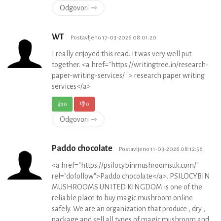
Odgovori ⇾
WT
Postavljeno 17-03-2026 08:01:20
I really enjoyed this read. It was very well put
together. <a href="https://writingtree.in/research-
paper-writing-services/ "> research paper writing
services</a>
👍
0
👎
0
Odgovori ⇾
Paddo chocolate
Postavljeno 11-03-2026 08:12:56
<a href="https://psilocybinmushroomsuk.com/"
rel="dofollow">Paddo chocolate</a>. PSILOCYBIN
MUSHROOMS UNITED KINGDOM is one of the
reliable place to buy magic mushroom online
safely. We are an organization that produce , dry ,
package and sell all types of magic mushroom and