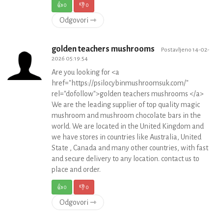
👍
0
👎
0
Odgovori ⇾
golden teachers mushrooms
Postavljeno 14-02-
2026 05:19:54
Are you looking for <a
href="https://psilocybinmushroomsuk.com/"
rel="dofollow">golden teachers mushrooms </a>
We are the leading supplier of top quality magic
mushroom and mushroom chocolate bars in the
world. We are located in the United Kingdom and
we have stores in countries like Australia, United
State , Canada and many other countries, with fast
and secure delivery to any location. contact us to
place and order.
👍
0
👎
0
Odgovori ⇾