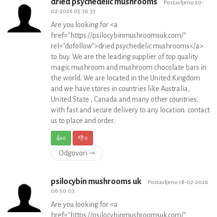
dried psychedelic mushrooms
Postavljeno 20-
02-2026 05:36:33
Are you looking for <a
href="https://psilocybinmushroomsuk.com/"
rel="dofollow">dried psychedelic mushrooms</a>
to buy. We are the leading supplier of top quality
magic mushroom and mushroom chocolate bars in
the world. We are located in the United Kingdom
and we have stores in countries like Australia,
United State , Canada and many other countries,
with fast and secure delivery to any location. contact
us to place and order.
👍
0
👎
0
Odgovori ⇾
psilocybin mushrooms uk
Postavljeno 18-02-2026
06:50:03
Are you looking for <a
href="https://psilocybinmushroomsuk.com/"