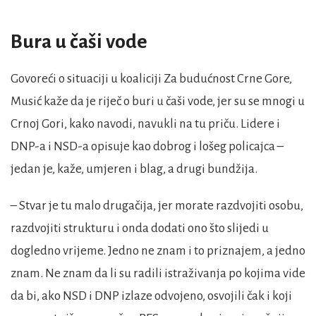
Bura u čaši vode
Govoreći o situaciji u koaliciji Za budućnost Crne Gore,
Musić kaže da je riječ o buri u čaši vode, jer su se mnogi u
Crnoj Gori, kako navodi, navukli na tu priču. Lidere i
DNP-a i NSD-a opisuje kao dobrog i lošeg policajca –
jedan je, kaže, umjeren i blag, a drugi bundžija.
– Stvar je tu malo drugačija, jer morate razdvojiti osobu,
razdvojiti strukturu i onda dodati ono što slijedi u
dogledno vrijeme. Jedno ne znam i to priznajem, a jedno
znam. Ne znam da li su radili istraživanja po kojima vide
da bi, ako NSD i DNP izlaze odvojeno, osvojili čak i koji