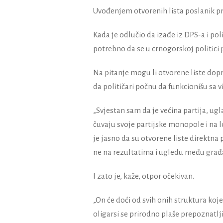
Uvođenjem otvorenih lista poslanik p
Kada je odlučio da izađe iz DPS-a i pol
potrebno da se u crnogorskoj politici p
Na pitanje mogu li otvorene liste dopri
da političari počnu da funkcionišu sa vi
„Svjestan sam da je većina partija, ug
čuvaju svoje partijske monopole i na l
je jasno da su otvorene liste direktna
ne na rezultatima i ugledu među građa
I zato je, kaže, otpor očekivan.
„On će doći od svih onih struktura koje 
oligarsi se prirodno plaše prepoznatl