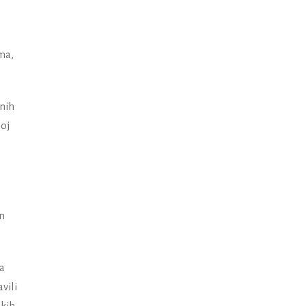
ma,
jnih
noj
an
na
vili
skih