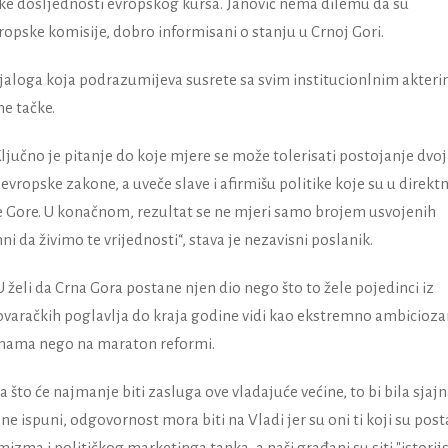
ičke dosljednosti evropskog kursa. Janović nema dilemu da su
vropske komisije, dobro informisani o stanju u Crnoj Gori.
dijaloga koja podrazumijeva susrete sa svim institucionlnim akteri
ne tačke.
 Ključno je pitanje do koje mjere se može tolerisati postojanje dvo
evropske zakone, a uveče slave i afirmišu politike koje su u direkt
 Gore. U konačnom, rezultat se ne mjeri samo brojem usvojenih
ni da živimo te vrijednosti“, stava je nezavisni poslanik.
EU želi da Crna Gora postane njen dio nego što to žele pojedinci iz
govaračkih poglavlja do kraja godine vidi kao ekstremno ambicioz
reponama nego na maraton reformi.
a što će najmanje biti zasluga ove vladajuće većine, to bi bila sjaj
o ne ispuni, odgovornost mora biti na Vladi jer su oni ti koji su posta
mizma i političkog marketinga tanka, a naši građani su siti "istorij