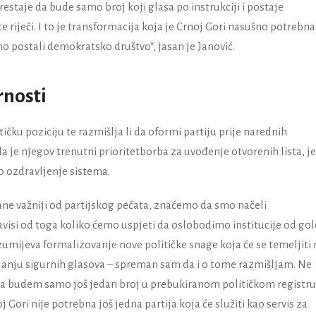
estaje da bude samo broj koji glasa po instrukciji i postaje
riječi. I to je transformacija koja je Crnoj Gori nasušno potrebna
o postali demokratsko društvo“, jasan je Janović.
rnosti
ičku poziciju te razmišlja li da oformi partiju prije narednih
a je njegov trenutni prioritetborba za uvođenje otvorenih lista, je
vo ozdravljenje sistema.
tane važniji od partijskog pečata, znaćemo da smo načeli
avisi od toga koliko ćemo uspjeti da oslobodimo institucije od go
zumijeva formalizovanje nove političke snage koja će se temeljiti 
rojanju sigurnih glasova – spreman sam da i o tome razmišljam. Ne
 da budem samo još jedan broj u prebukiranom političkom registru
Gori nije potrebna još jedna partija koja će služiti kao servis za