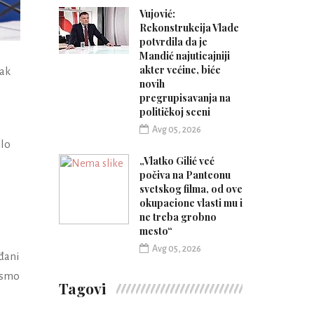
Vujović:
Rekonstrukcija Vlade
potvrdila da je
Mandić najuticajniji
akter većine, biće
tak
novih
pregrupisavanja na
političkoj sceni
Avg 05, 2026
ilo
„Vlatko Gilić već
počiva na Panteonu
svetskog filma, od ove
okupacione vlasti mu i
ne treba grobno
mesto“
Avg 05, 2026
đani
ismo
Tagovi