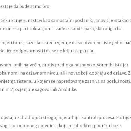
restaje da bude samo broj
itičku karijeru nastavi kao samostalni poslanik, Janović je istakao 
rekine sa partitokratijom i izađe iz kandži partijskih oligarha.
nijeti tome, kaže da iskreno vjeruje da su otvorene liste jedini na
še lične odgovornosti i da se ne kriju iza partija.
lavnom onih najvećih, protiv predloga potpuno otvorenih lista jer
okalnom i na državnom nivou, ali i novac koji dobijaju od države. 
 prijetnja sistemu u kojem se napredovanje zasniva na poslušnosti,
nima“, ocjenjuje sagovornik Analitike.
opstaju zahvaljujući strogoj hijerarhiji i kontroli procesa. Partijsk
jivog i autonomnog pojedinca koji ima direktnu podršku baze.