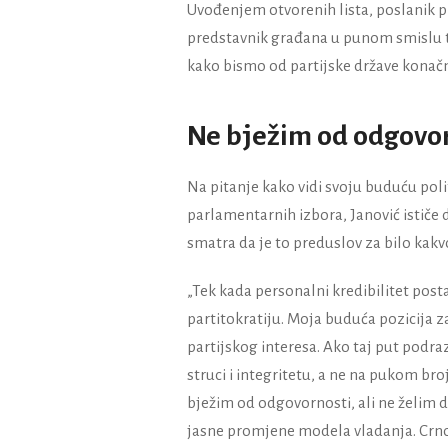
Uvođenjem otvorenih lista, poslanik pr
predstavnik građana u punom smislu te 
kako bismo od partijske države konačn
Ne bježim od odgovo
Na pitanje kako vidi svoju buduću polit
parlamentarnih izbora, Janović ističe d
smatra da je to preduslov za bilo kak
„Tek kada personalni kredibilitet pos
partitokratiju. Moja buduća pozicija z
partijskog interesa. Ako taj put podra
struci i integritetu, a ne na pukom b
bježim od odgovornosti, ali ne želim
jasne promjene modela vladanja. Crnoj 