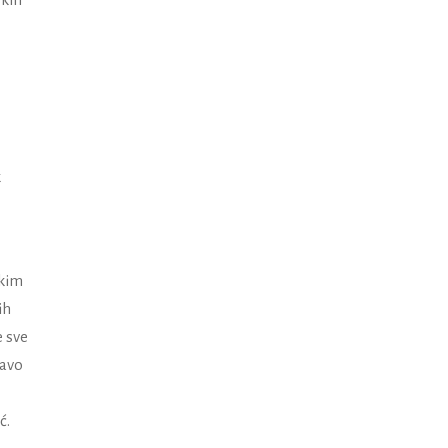
k
ekim
ih
e sve
ravo
ć.