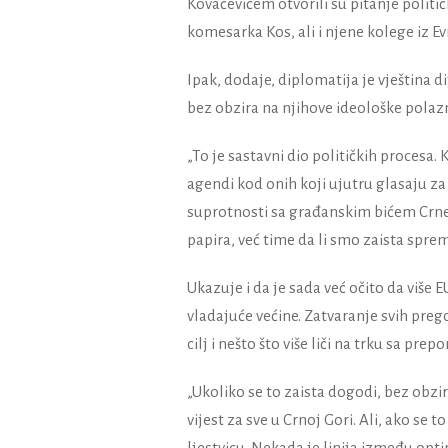
Kovačevićem otvorili su pitanje polit
komesarka Kos, ali i njene kolege iz E
Ipak, dodaje, diplomatija je vještina 
bez obzira na njihove ideološke polaz
„To je sastavni dio političkih procesa.
agendi kod onih koji ujutru glasaju za 
suprotnosti sa građanskim bićem Crne
papira, već time da li smo zaista sprem
Ukazuje i da je sada već očito da više 
vladajuće većine. Zatvaranje svih pre
cilj i nešto što više liči na trku sa p
„Ukoliko se to zaista dogodi, bez obzir
vijest za sve u Crnoj Gori. Ali, ako se t
ljestvicu. Nekada je linija između opti