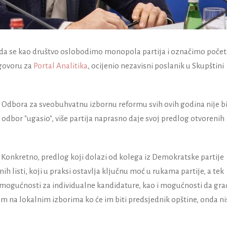
n da se kao društvo oslobodimo monopola partija i označimo poče
zgovoru za
Portal Analitika
, ocijenio nezavisni poslanik u Skupštini
Odbora za sveobuhvatnu izbornu reformu svih ovih godina nije b
odbor "ugasio", više partija naprasno daje svoj predlog otvorenih
. Konkretno, predlog koji dolazi od kolega iz Demokratske partije
ih listi, koji u praksi ostavlja ključnu moć u rukama partije, a tek
ogućnosti za individualne kandidature, kao i mogućnosti da gra
 na lokalnim izborima ko će im biti predsjednik opštine, onda n