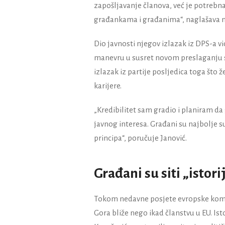
zapošljavanje članova, već je potrebna
građankama i građanima“, naglašava n
Dio javnosti njegov izlazak iz DPS-a vi
manevru u susret novom preslaganju sn
izlazak iz partije posljedica toga što
karijere.
„Kredibilitet sam gradio i planiram da
javnog interesa. Građani su najbolje s
principa“, poručuje Janović.
Građani su siti „isto
Tokom nedavne posjete evropske komes
Gora bliže nego ikad članstvu u EU. I