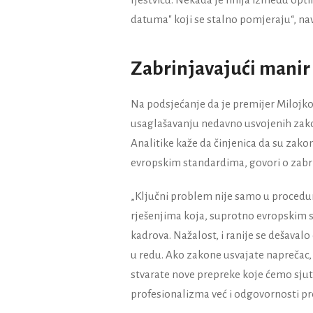
datuma" koji se stalno pomjeraju“, nav
Zabrinjavajući manir
Na podsjećanje da je premijer Milojko
usaglašavanju nedavno usvojenih zako
Analitike kaže da činjenica da su zako
evropskim standardima, govori o zabr
„Ključni problem nije samo u procedur
rješenjima koja, suprotno evropskim st
kadrova. Nažalost, i ranije se dešaval
u redu. Ako zakone usvajate naprečac, z
stvarate nove prepreke koje ćemo sju
profesionalizma već i odgovornosti prem