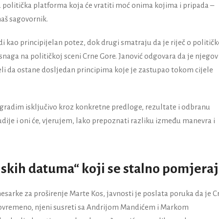
 politička platforma koja će vratiti moć onima kojima i pripada –
aš sagovornik.
di kao principijelan potez, dok drugi smatraju da je riječ o politi
aga na političkoj sceni Crne Gore. Janović odgovara da je njegov
 želi da ostane dosljedan principima koje je zastupao tokom cijele
 gradim isključivo kroz konkretne predloge, rezultate i odbranu
udije i oni će, vjerujem, lako prepoznati razliku između manevra i
rijskih datuma“ koji se stalno pomjera
arke za proširenje Marte Kos, javnosti je poslata poruka da je C
stovremeno, njeni susreti sa Andrijom Mandićem i Markom