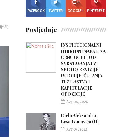
FACEBOOK
TWITTER
GOOGLE +
PINTEREST
iječi)
Posljednje
INSTITUCIONALNI
HIBRIDNI NAPAD NA
CRNU GORU: OD
SVRSTAVANJA UZ
SPC DO REVIZIJE
ISTORIJE, ĆUTANJA
TUŽILAŠTVA I
KAPITULACIJE
OPOZICIJE
Avg 06, 2026
Djelo Aleksandra
Lesa Ivanovića (II)
Avg 05, 2026