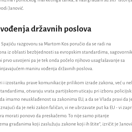
odi Janović.
 vođenja državnih poslova
 Spajiću razgovoru sa Martom Kos poručio da se radi na
na iz oblasti bezbjednosti sa evropskim standardima, sagovorni
ni prvo usvojeni pa je tek onda počelo njihovo usaglašavanje sa
injavajućem maniru vođenja državnih poslova.
i i izostanku prave komunikacije prilikom izrade zakona, već u n
andardima, otvaraju vrata partijskom uticaju pri izboru policijsk
o da imamo neusklađenost sa zakonima EU, a da se Vlada pravi da j
najući da je neki zakon faličan, vi ne ubrzavate put ka EU - vi zap
tra morati ponovo da preskačemo. To nije samo pitanje
a građanima koji zaslužuju zakone koji ih štite“, izričit je Janovi