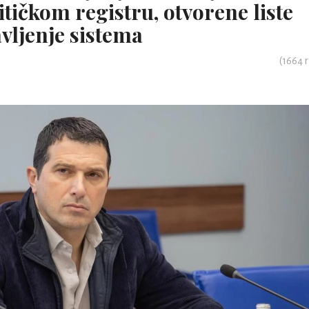
ičkom registru, otvorene liste
vljenje sistema
(
1664
r