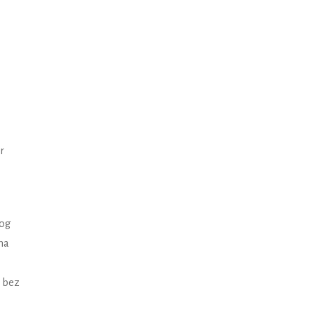
r
log
na
 bez