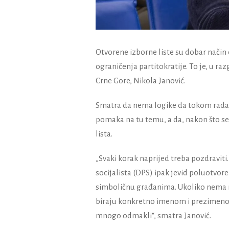
Otvorene izborne liste su dobar nači
ograničenja partitokratije. To je, u ra
Crne Gore,
Nikola Janović.
Smatra da nema logike da tokom rada 
pomaka na tu temu, a da, nakon što se 
lista.
„Svaki korak naprijed treba pozdraviti
socijalista (DPS) ipak jevid poluotvoren
simboličnu građanima. Ukoliko nema m
biraju konkretno imenom i prezimenom
mnogo odmakli“, smatra Janović.