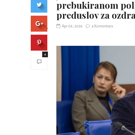
prebukiranom polit
preduslov za ozdra
Apr 06, 2026
4 Komentara
4