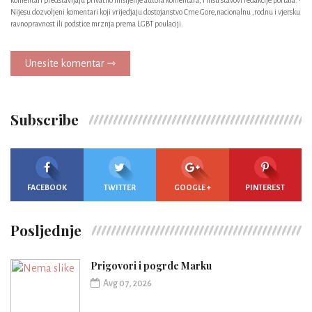
Nijesu dozvoljeni komentari koji vrijedjaju dostojanstvo Crne Gore,nacionalnu ,rodnu i vjersku
ravnopravnost ili podstice mrznja prema LGBT poulaciji.
Unesite komentar ⇾
Subscribe
FACEBOOK
TWITTER
GOOGLE +
PINTEREST
Posljednje
Prigovori i pogrde Marku
Avg 07, 2026