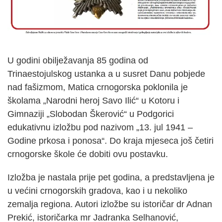
U godini obilježavanja 85 godina od
Trinaestojulskog ustanka a u susret Danu pobjede
nad fašizmom, Matica crnogorska poklonila je
školama „Narodni heroj Savo Ilić“ u Kotoru i
Gimnaziji „Slobodan Škerović“ u Podgorici
edukativnu izložbu pod nazivom „13. jul 1941 –
Godine prkosa i ponosa“. Do kraja mjeseca još četiri
crnogorske škole će dobiti ovu postavku.
Izložba je nastala prije pet godina, a predstavljena je
u većini crnogorskih gradova, kao i u nekoliko
zemalja regiona. Autori izložbe su istoričar dr Adnan
Prekić, istoričarka mr Jadranka Selhanović,