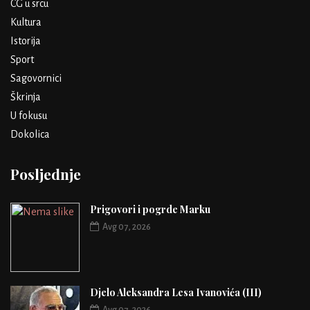
CG u srcu
Kultura
Istorija
Sport
Sagovornici
Škrinja
U fokusu
Dokolica
Posljednje
Prigovori i pogrde Marku
Avg 07, 2026
Djelo Aleksandra Lesa Ivanovića (III)
Avg 07, 2026