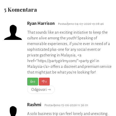
5 Komentara
Ryan Harrison
Postavljeno 04-07-2026 19:08:46
That sounds like an exciting initiative to keep the
culture alive among the youth! Speaking of
memorable experiences, if you're ever in need of a
sophisticated plus-one for any social event or
private gathering in Malaysia, <a
href="https://partygirlmy.com/">party girl in
Malaysia</a> offers a discreet and premium service
that might just be what you're looking for!
👍
0
👎
0
Odgovori ⇾
Rashmi
Postavljeno 15-06-2026 11:36:01
A solo business trip can feel lonely and unexciting.