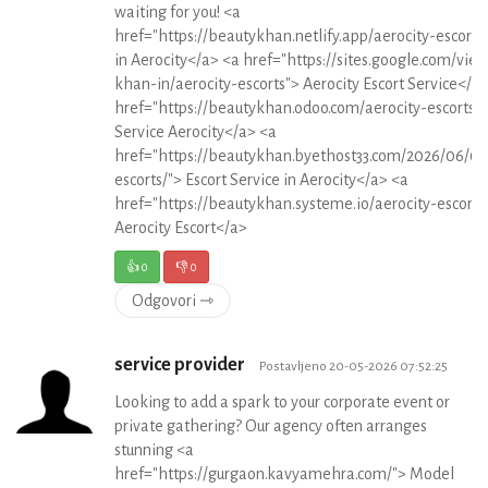
waiting for you! <a
href="https://beautykhan.netlify.app/aerocity-escorts"
in Aerocity</a> <a href="https://sites.google.com/vie
khan-in/aerocity-escorts"> Aerocity Escort Service</a
href="https://beautykhan.odoo.com/aerocity-escorts">
Service Aerocity</a> <a
href="https://beautykhan.byethost33.com/2026/06/01/
escorts/"> Escort Service in Aerocity</a> <a
href="https://beautykhan.systeme.io/aerocity-escorts
Aerocity Escort</a>
👍
0
👎
0
Odgovori ⇾
service provider
Postavljeno 20-05-2026 07:52:25
Looking to add a spark to your corporate event or
private gathering? Our agency often arranges
stunning <a
href="https://gurgaon.kavyamehra.com/"> Model