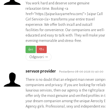
You work hard and deserve some genuine
relaxation time. Booking <a
href="https://jaipur.kavyamehra.com/"> Jaipur Call
Girl Service</a> transforms your entire travel
experience. We offer both incall and outcall
facilities for convenience. Our companions are well-
educated and easy to talk with. They will make your
evening memorable and stress-free.
👍
0
👎
0
Odgovori ⇾
servuce provider
Postavljeno 08-06-2026 07:40:00
There is no doubt that an elegant man never comprom
companions and privacy. If you are looking for reliabl
luxurious services, then our agency is the right place f
offer only the most genuine and verified profiles in the 
your dream companion among the unique Aerocity Esc
Agency girls. Professional, sexy and independent escor