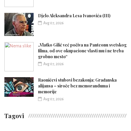
Djelo Aleksandra Lesa Ivanovića (III)
Avg 07, 2026
„Vlatko Gilić već počiva na Panteonu svetskog
filma, od ove okupacione vlasti mu i ne treba
grobno mesto“
Avg 07, 2026
Raonićevi stubovi bezakonja: Građanska
alijansa – siroče bez memoranduma i
memorije
Avg 07, 2026
Tagovi