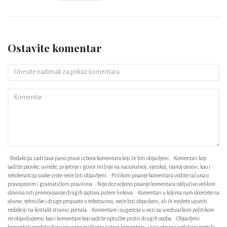
Ostavite komentar
• Redakcija zadržava puno pravo izbora komentara koji će biti objavljeni. • Komentari koji
sadrže psovke, uvrede, prijetnje i govor mržnje na nacionalnoj, vjerskoj, rasnoj osnovi, kao i
netolerancija svake vrste neće biti objavljeni. • Prilikom pisanje komentara vodite računa o
pravopisnim i gramatičkim pravilima. • Nije dozvoljeno pisanje komentara isključivo velikim
slovima niti promovisanje drugih sajtova putem linkova. • Komentari u kojima nam skrećete na
slovne, tehničke i druge propuste u tekstovima, neće biti objavljeni, ali ih možete uputiti
redakciji na kontakt stranici portala. • Komentare i sugestije u vezi sa uređivačkom politikom
ne objavljujemo, kao i komentare koji sadrže optužbe protiv drugih osoba. • Objavljeni
komentari predstavljaju privatno mišljenje autora komentara, i nisu stavovi redakcije portala. •