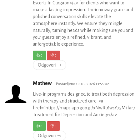
Escorts In Gurgaon</a> for clients who want to
make a lasting impression. Their runway grace and
polished conversation skills elevate the
atmosphere instantly. We ensure they mingle
naturally, turning heads while making sure you and
your guests enjoy a refined, vibrant, and
unforgettable experience.
👍
0
👎
0
Odgovori ⇾
Mathew
Postavljeno 19-05-2026 13:55:02
Live-in programs designed to treat both depression a
with therapy and structured care. <a
href="https://maps.app.goo.gl/xNwRt6wsY75M1far7">
Treatment for Depression and Anxiety</a>
👍
0
👎
0
Odgovori ⇾