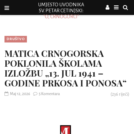
UMJESTO UVODNIKA
SV. PETAR CETINJSKI:
"O, CRNOGORCI"
DRUŠTVO
MATICA CRNOGORSKA
POKLONILA ŠKOLAMA
IZLOŽBU „13. JUL 1941 –
GODINE PRKOSA I PONOSA“
Maj 12, 2026
5 Komentara
(
236
riječi)