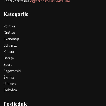
Kontaktirajte nas
cg@crnogorskiportal.me
Kategorije
Politika
Društvo
Ekonomija
CG u srcu
Kultura
Istorija
Sport
Sagovornici
Škrinja
U fokusu
Dokolica
Posljednje