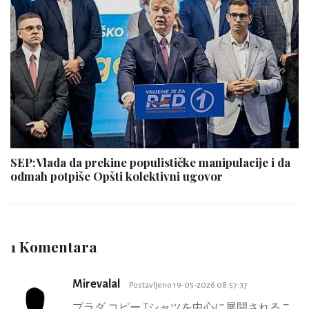
SEP:Vlada da prekine populističke manipulacije i da
odmah potpiše Opšti kolektivni ugovor
1 Komentara
Mirevalal
Postavljeno 19-05-2026 08:57:37
プラダ コピー Tシャツを中心に展開されるこ