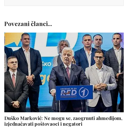
Povezani članci...
Duško Marković: Ne mogu se, zaogrnuti ahmedijom,
izjednačavati poštovaoci i negatori