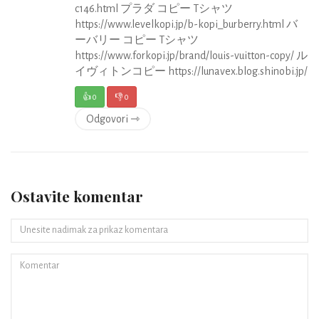
c146.html プラダ コピー Tシャツ
https://www.levelkopi.jp/b-kopi_burberry.html バ
ーバリー コピー Tシャツ
https://www.forkopi.jp/brand/louis-vuitton-copy/ ル
イヴィトンコピー https://lunavex.blog.shinobi.jp/
👍
0
👎
0
Odgovori ⇾
Ostavite komentar