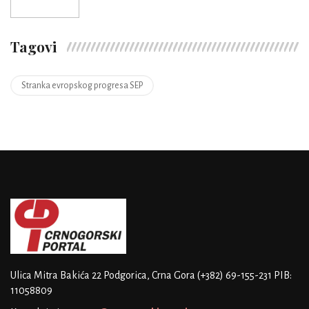
Tagovi
Stranka evropskog progresa SEP
Ulica Mitra Bakića 22
Podgorica, Crna Gora
(+382) 69-155-231
PIB:
11058809