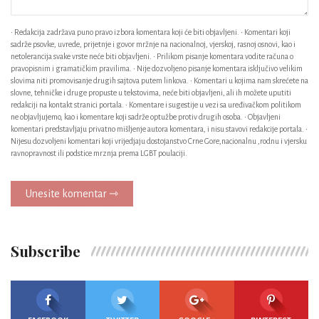
• Redakcija zadržava puno pravo izbora komentara koji će biti objavljeni. • Komentari koji
sadrže psovke, uvrede, prijetnje i govor mržnje na nacionalnoj, vjerskoj, rasnoj osnovi, kao i
netolerancija svake vrste neće biti objavljeni. • Prilikom pisanje komentara vodite računa o
pravopisnim i gramatičkim pravilima. • Nije dozvoljeno pisanje komentara isključivo velikim
slovima niti promovisanje drugih sajtova putem linkova. • Komentari u kojima nam skrećete na
slovne, tehničke i druge propuste u tekstovima, neće biti objavljeni, ali ih možete uputiti
redakciji na kontakt stranici portala. • Komentare i sugestije u vezi sa uređivačkom politikom
ne objavljujemo, kao i komentare koji sadrže optužbe protiv drugih osoba. • Objavljeni
komentari predstavljaju privatno mišljenje autora komentara, i nisu stavovi redakcije portala. •
Nijesu dozvoljeni komentari koji vrijedjaju dostojanstvo Crne Gore,nacionalnu ,rodnu i vjersku
ravnopravnost ili podstice mrznja prema LGBT poulaciji.
Unesite komentar ⇾
Subscribe