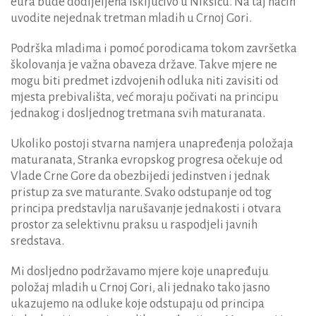
eura bude dodijeljena isključivo u Nikšiću. Na taj način
uvodite nejednak tretman mladih u Crnoj Gori.
Podrška mladima i pomoć porodicama tokom završetka
školovanja je važna obaveza države. Takve mjere ne
mogu biti predmet izdvojenih odluka niti zavisiti od
mjesta prebivališta, već moraju počivati na principu
jednakog i dosljednog tretmana svih maturanata.
Ukoliko postoji stvarna namjera unapređenja položaja
maturanata, Stranka evropskog progresa očekuje od
Vlade Crne Gore da obezbijedi jedinstven i jednak
pristup za sve maturante. Svako odstupanje od tog
principa predstavlja narušavanje jednakosti i otvara
prostor za selektivnu praksu u raspodjeli javnih
sredstava.
Mi dosljedno podržavamo mjere koje unapređuju
položaj mladih u Crnoj Gori, ali jednako tako jasno
ukazujemo na odluke koje odstupaju od principa