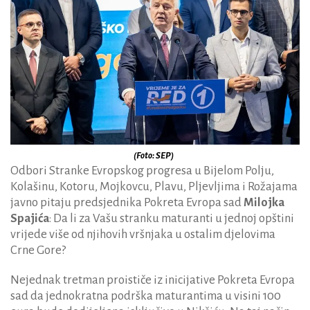
(Foto: SEP)
Odbori Stranke Evropskog progresa u Bijelom Polju,
Kolašinu, Kotoru, Mojkovcu, Plavu, Pljevljima i Rožajama
javno pitaju predsjednika Pokreta Evropa sad
Milojka
Spajića
: Da li za Vašu stranku maturanti u jednoj opštini
vrijede više od njihovih vršnjaka u ostalim djelovima
Crne Gore?
Nejednak tretman proističe iz inicijative Pokreta Evropa
sad da jednokratna podrška maturantima u visini 100