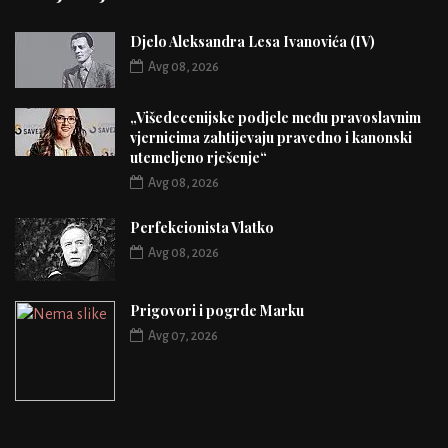
Djelo Aleksandra Lesa Ivanovića (IV)
Avg 08, 2026
„Višedecenijske podjele među pravoslavnim
vjernicima zahtijevaju pravedno i kanonski
utemeljeno rješenje“
Avg 08, 2026
Perfekcionista Vlatko
Avg 08, 2026
Prigovori i pogrde Marku
Avg 07, 2026