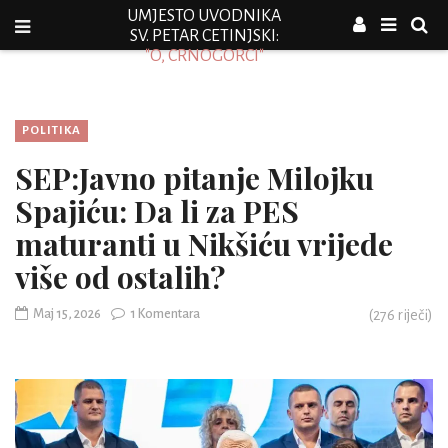
UMJESTO UVODNIKA
SV. PETAR CETINJSKI:
"O, CRNOGORCI"
POLITIKA
SEP:Javno pitanje Milojku
Spajiću: Da li za PES
maturanti u Nikšiću vrijede
više od ostalih?
Maj 15, 2026
1 Komentara
(
276
riječi)