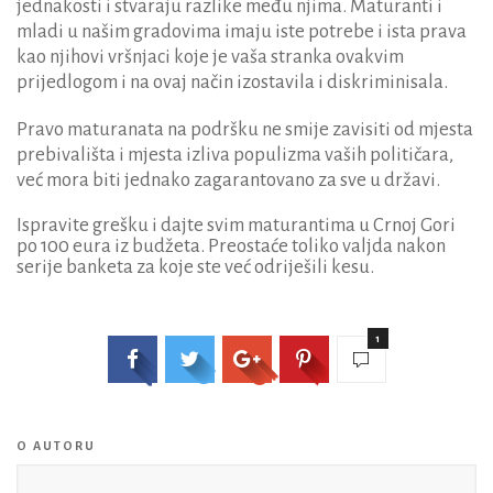
jednakosti i stvaraju razlike među njima. Maturanti i
mladi u našim gradovima imaju iste potrebe i ista prava
kao njihovi vršnjaci koje je vaša stranka ovakvim
prijedlogom i na ovaj način izostavila i diskriminisala.
Pravo maturanata na podršku ne smije zavisiti od mjesta
prebivališta i mjesta izliva populizma vaših političara,
već mora biti jednako zagarantovano za sve u državi.
Ispravite grešku i dajte svim maturantima u Crnoj Gori
po 100 eura iz budžeta. Preostaće toliko valjda nakon
serije banketa za koje ste već odriješili kesu.
1
O AUTORU