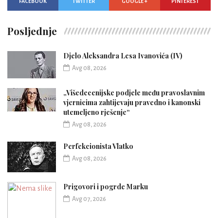
FACEBOOK
TWITTER
GOOGLE +
PINTEREST
Posljednje
Djelo Aleksandra Lesa Ivanovića (IV)
Avg 08, 2026
„Višedecenijske podjele među pravoslavnim
vjernicima zahtijevaju pravedno i kanonski
utemeljeno rješenje“
Avg 08, 2026
Perfekcionista Vlatko
Avg 08, 2026
Prigovori i pogrde Marku
Avg 07, 2026