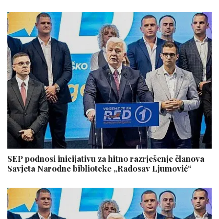
SEP podnosi inicijativu za hitno razrješenje članova
Savjeta Narodne biblioteke „Radosav Ljumović“