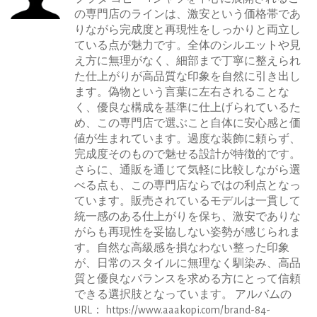
の専門店のラインは、激安という価格帯であ
りながら完成度と再現性をしっかりと両立し
ている点が魅力です。全体のシルエットや見
え方に無理がなく、細部まで丁寧に整えられ
た仕上がりが高品質な印象を自然に引き出し
ます。偽物という言葉に左右されることな
く、優良な構成を基準に仕上げられているた
め、この専門店で選ぶこと自体に安心感と価
値が生まれています。過度な装飾に頼らず、
完成度そのもので魅せる設計が特徴的です。
さらに、通販を通じて気軽に比較しながら選
べる点も、この専門店ならではの利点となっ
ています。販売されているモデルは一貫して
統一感のある仕上がりを保ち、激安でありな
がらも再現性を妥協しない姿勢が感じられま
す。自然な高級感を損なわない整った印象
が、日常のスタイルに無理なく馴染み、高品
質と優良なバランスを求める方にとって信頼
できる選択肢となっています。 アルバムの
URL： https://www.aaakopi.com/brand-84-