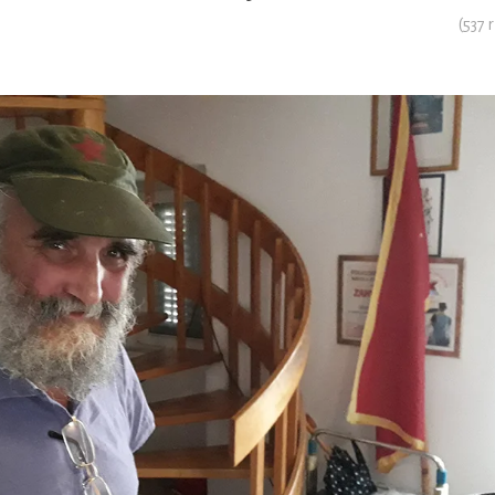
(
537
r