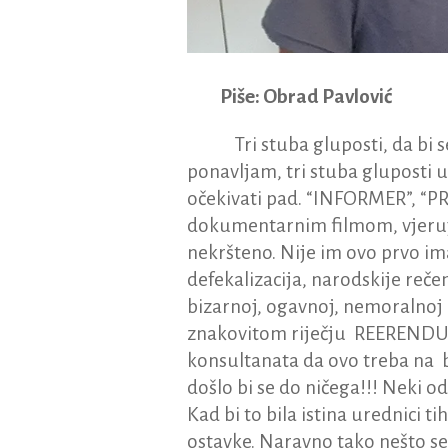
Piše: Obrad Pavlović
Tri stuba gluposti, da bi
ponavljam, tri stuba glupost
očekivati pad. “INFORMER”, “PR
dokumentarnim filmom, vjeruju
nekršteno. Nije im ovo prvo imal
defekalizacija, narodskije reč
bizarnoj, ogavnoj, nemoralnoj 
znakovitom riječju REERENDUM
konsultanata da ovo treba na bil
došlo bi se do ničega!!! Neki
Kad bi to bila istina urednici t
ostavke. Naravno tako nešto se