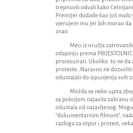
trepnuvši odvali kako Cetinjani
Premijer dodade kao još malo so
vjerujem mu jer bih morao da p
znao.
Meci iz oružja zatrovanih
odapinju prema PRIJESTOLNICI 
procesuirati. Ukoliko to ne da
proteste…Naravno ne dozvoliti
odustajati do ispunjenja svih z
Možda se neko upita zbog
sa policijom najavila zabranu
odustala od najavljenog. Mogu
“dokumentarnim filmom”, nadaj
razloga za otpor i protest, ne