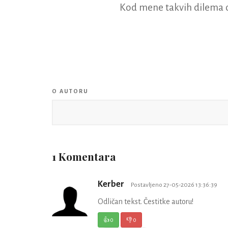
Kod mene takvih dilema 
O AUTORU
1 Komentara
Kerber
Postavljeno 27-05-2026 13:36:39
Odličan tekst. Čestitke autoru!
👍
0
👎
0