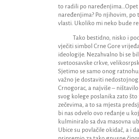
to radili po naređenjima…Opet 
naređenjima? Po njihovim, po t
vlasti. Ukoliko mi neko bude rek
Tako bestidno, nisko i p
vječiti simbol Crne Gore vrije
ideologije. Nezahvalno bi se bi
svetoosavske crkve, velikosrpske
Sjetimo se samo onog ratnohuš
važno je dostaviti nedostojnog,
Crnogorac, a najviše – ništavil
svog kolege poslanika zato što 
zečevima, a to sa mjesta pr
bi nas odvelo ovo ređanje u ko
kulminiralo sa dva masovna ubi
Ubice su povlačile okidač, a i d
pripremio za tako gnusne činove