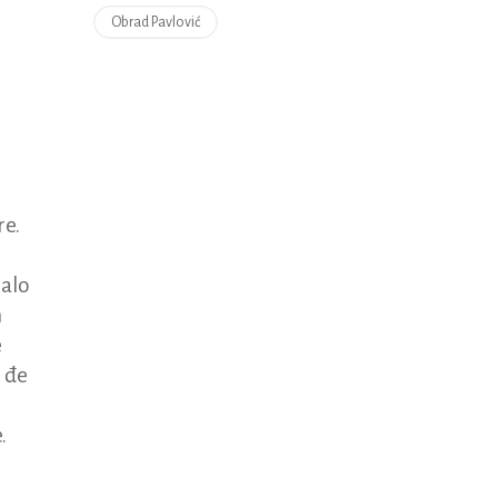
Obrad Pavlović
re.
malo
n
e
 đe
.