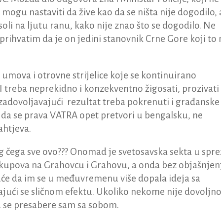
 mogu nastaviti da žive kao da se ništa nije dogodilo, 
li na ljutu ranu, kako nije znao što se dogodilo. Ne
rihvatim da je on jedini stanovnik Crne Gore koji to 
 umova i otrovne strijelice koje se kontinuirano
treba neprekidno i konzekventno žigosati, prozivati 
 zadovoljavajući rezultat treba pokrenuti i građanske
 da se prava VATRA opet pretvori u bengalsku, ne
ahtjeva.
 čega sve ovo??? Onomad je svetosavska sekta u spre
 skupova na Grahovcu i Grahovu, a onda bez objašnjen
će da im se u međuvremenu više dopala ideja sa
ući se sličnom efektu. Ukoliko nekome nije dovoljn
ka se presabere sam sa sobom.