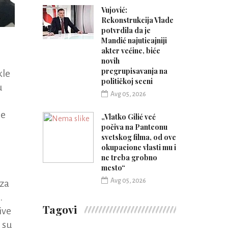
Vujović:
Rekonstrukcija Vlade
potvrdila da je
Mandić najuticajniji
akter većine, biće
novih
pregrupisavanja na
kle
političkoj sceni
u
Avg 05, 2026
ne
„Vlatko Gilić već
počiva na Panteonu
svetskog filma, od ove
okupacione vlasti mu i
ne treba grobno
mesto“
Avg 05, 2026
eza
…
Tagovi
ive
 su