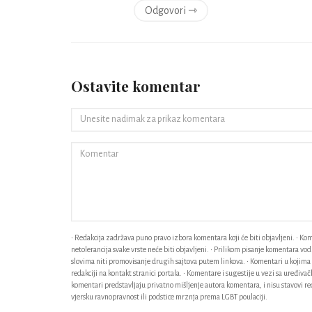
Odgovori ⇾
Ostavite komentar
• Redakcija zadržava puno pravo izbora komentara koji će biti objavljeni. • Kome
netolerancija svake vrste neće biti objavljeni. • Prilikom pisanje komentara v
slovima niti promovisanje drugih sajtova putem linkova. • Komentari u kojima n
redakciji na kontakt stranici portala. • Komentare i sugestije u vezi sa uređiv
komentari predstavljaju privatno mišljenje autora komentara, i nisu stavovi red
vjersku ravnopravnost ili podstice mrznja prema LGBT poulaciji.