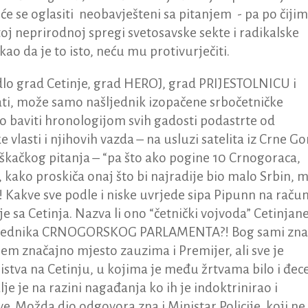
će se oglasiti neobavješteni sa pitanjem - pa po čijim
oj neprirodnoj spregi svetosavske sekte i radikalske
ao da je to isto, neću mu protivurječiti.
odlo grad Cetinje, grad HEROJ, grad PRIJESTOLNICU i
đati, može samo našljednik izopačene srbočetničke
lo baviti hronologijom svih gadosti podastrte od
 vlasti i njihovih vazda – na usluzi satelita iz Crne Go
kačkog pitanja – “pa što ako pogine 10 Crnogoraca,
 kako proskiča onaj što bi najradije bio malo Srbin, 
o! Kakve sve podle i niske uvrjede sipa Pipunn na raču
je sa Cetinja. Nazva li ono “četnički vojvoda” Cetinjan
edsjednika CRNOGORSKOG PARLAMENTA?! Bog sami zna
jem značajno mjesto zauzima i Premijer, ali sve je
stva na Cetinju, u kojima je među žrtvama bilo i đece
alje je na razini nagađanja ko ih je indoktrinirao i
. Možda dio odgovora zna i Ministar Policije, koji ne