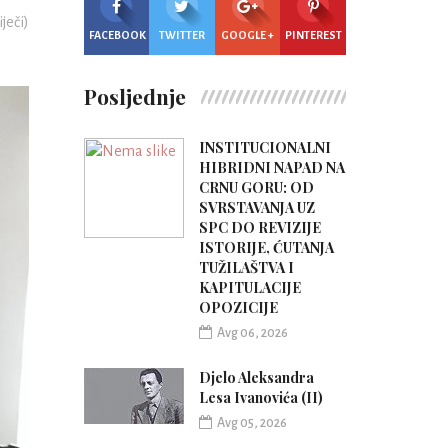
iječi)
FACEBOOK
TWITTER
GOOGLE +
PINTEREST
Posljednje
INSTITUCIONALNI
HIBRIDNI NAPAD NA
CRNU GORU: OD
SVRSTAVANJA UZ
SPC DO REVIZIJE
ISTORIJE, ĆUTANJA
TUŽILAŠTVA I
KAPITULACIJE
OPOZICIJE
Avg 06, 2026
Djelo Aleksandra
Lesa Ivanovića (II)
Avg 05, 2026