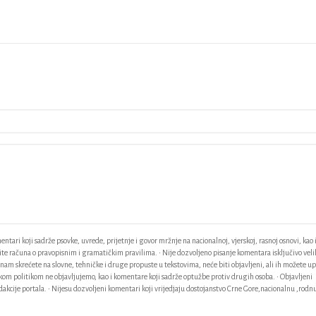
ntari koji sadrže psovke, uvrede, prijetnje i govor mržnje na nacionalnoj, vjerskoj, rasnoj osnovi, kao 
odite računa o pravopisnim i gramatičkim pravilima. • Nije dozvoljeno pisanje komentara isključivo vel
am skrećete na slovne, tehničke i druge propuste u tekstovima, neće biti objavljeni, ali ih možete up
ačkom politikom ne objavljujemo, kao i komentare koji sadrže optužbe protiv drugih osoba. • Objavljeni
akcije portala. • Nijesu dozvoljeni komentari koji vrijedjaju dostojanstvo Crne Gore,nacionalnu ,rodnu