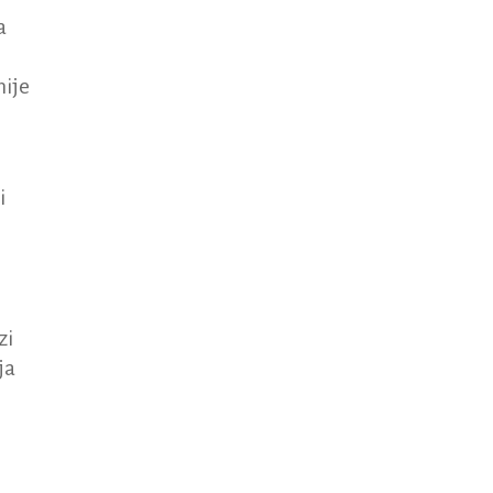
a
nije
i
zi
ja
o