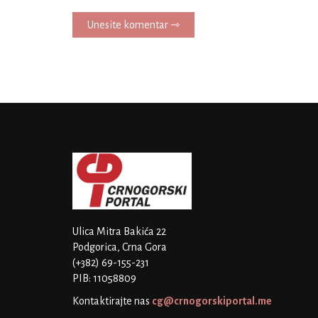
Unesite komentar ⇾
Ulica Mitra Bakića 22
Podgorica, Crna Gora
(+382) 69-155-231
PIB: 11058809
Kontaktirajte nas
cg@crnogorskiportal.me