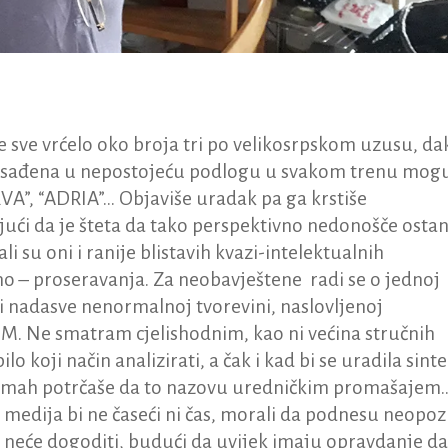
 se sve vrćelo oko broja tri po velikosrpskom uzusu, da
i usađena u nepostojeću podlogu u svakom trenu mog
VA”, “ADRIA”… Objaviše uradak pa ga krstiše
ći da je šteta da tako perspektivno nedonošče osta
i su oni i ranije blistavih kvazi-intelektualnih
eno – proseravanja. Za neobavještene radi se o jednoj
i nadasve nenormalnoj tvorevini, naslovljenoj
. Ne smatram cjelishodnim, kao ni većina stručnih
o koji način analizirati, a čak i kad bi se uradila sint
 odmah potrčaše da to nazovu uredničkim promašajem
ih medija bi ne časeći ni čas, morali da podnesu neopoz
 neće dogoditi, budući da uvijek imaju opravdanje da