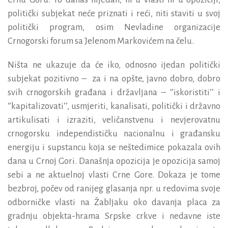
politički subjekat neće priznati i reći, niti staviti u svoj
politički program, osim Nevladine organizacije
Crnogorski forum sa Jelenom Markovićem na čelu.
Ništa ne ukazuje da će iko, odnosno ijedan politički
subjekat pozitivno – za i na opšte, javno dobro, dobro
svih crnogorskih građana i državljana – ‘’iskoristiti’’ i
‘’kapitalizovati’’, usmjeriti, kanalisati, politički i državno
artikulisati i izraziti, veličanstvenu i nevjerovatnu
crnogorsku independističku nacionalnu i građansku
energiju i supstancu koja se neštedimice pokazala ovih
dana u Crnoj Gori. Današnja opozicija je opozicija samoj
sebi a ne aktuelnoj vlasti Crne Gore. Dokaza je tome
bezbroj, počev od ranijeg glasanja npr. u redovima svoje
odborničke vlasti na Žabljaku oko davanja placa za
gradnju objekta-hrama Srpske crkve i nedavne iste