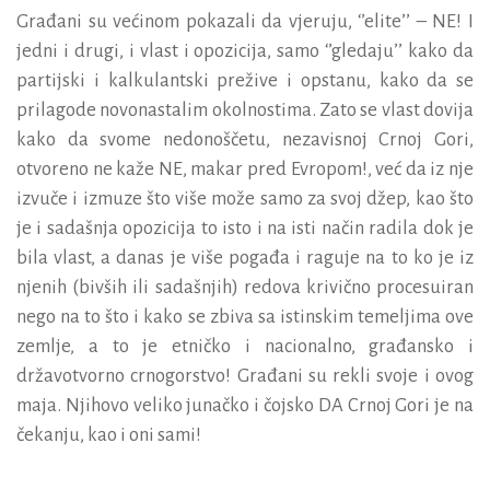
Građani su većinom pokazali da vjeruju, ‘’elite’’ – NE! I
jedni i drugi, i vlast i opozicija, samo ‘’gledaju’’ kako da
partijski i kalkulantski prežive i opstanu, kako da se
prilagode novonastalim okolnostima. Zato se vlast dovija
kako da svome nedonoščetu, nezavisnoj Crnoj Gori,
otvoreno ne kaže NE, makar pred Evropom!, već da iz nje
izvuče i izmuze što više može samo za svoj džep, kao što
je i sadašnja opozicija to isto i na isti način radila dok je
bila vlast, a danas je više pogađa i raguje na to ko je iz
njenih (bivših ili sadašnjih) redova krivično procesuiran
nego na to što i kako se zbiva sa istinskim temeljima ove
zemlje, a to je etničko i nacionalno, građansko i
državotvorno crnogorstvo! Građani su rekli svoje i ovog
maja. Njihovo veliko junačko i čojsko DA Crnoj Gori je na
čekanju, kao i oni sami!