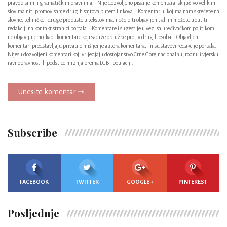
pravopisnim i gramatičkim pravilima. • Nije dozvoljeno pisanje komentara isključivo velikim
slovima niti promovisanje drugih sajtova putem linkova. • Komentari u kojima nam skrećete na
slovne, tehničke i druge propuste u tekstovima, neće biti objavljeni, ali ih možete uputiti
redakciji na kontakt stranici portala. • Komentare i sugestije u vezi sa uređivačkom politikom
ne objavljujemo, kao i komentare koji sadrže optužbe protiv drugih osoba. • Objavljeni
komentari predstavljaju privatno mišljenje autora komentara, i nisu stavovi redakcije portala. •
Nijesu dozvoljeni komentari koji vrijedjaju dostojanstvo Crne Gore,nacionalnu ,rodnu i vjersku
ravnopravnost ili podstice mrznja prema LGBT poulaciji.
Unesite komentar ⇾
Subscribe
FACEBOOK
TWITTER
GOOGLE +
PINTEREST
Posljednje