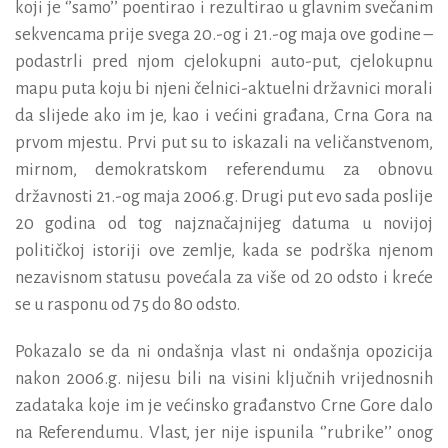
koji je ‘’samo’’ poentirao i rezultirao u glavnim svečanim
sekvencama prije svega 20.-og i 21.-og maja ove godine –
podastrli pred njom cjelokupni auto-put, cjelokupnu
mapu puta koju bi njeni čelnici-aktuelni državnici morali
da slijede ako im je, kao i većini građana, Crna Gora na
prvom mjestu. Prvi put su to iskazali na veličanstvenom,
mirnom, demokratskom referendumu za obnovu
državnosti 21.-og maja 2006.g. Drugi put evo sada poslije
20 godina od tog najznačajnijeg datuma u novijoj
političkoj istoriji ove zemlje, kada se podrška njenom
nezavisnom statusu povećala za više od 20 odsto i kreće
se u rasponu od 75 do 80 odsto.
Pokazalo se da ni ondašnja vlast ni ondašnja opozicija
nakon 2006.g. nijesu bili na visini ključnih vrijednosnih
zadataka koje im je većinsko građanstvo Crne Gore dalo
na Referendumu. Vlast, jer nije ispunila ‘’rubrike’’ onog