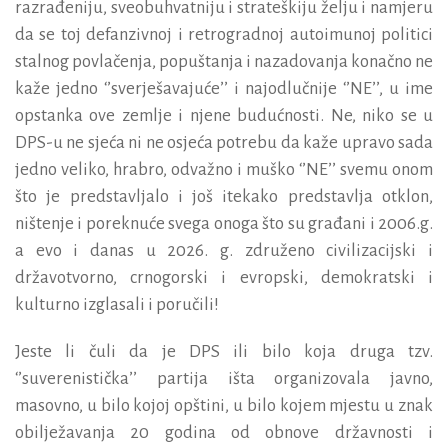
razrađeniju, sveobuhvatniju i strateškiju želju i namjeru
da se toj defanzivnoj i retrogradnoj autoimunoj politici
stalnog povlačenja, popuštanja i nazadovanja konačno ne
kaže jedno ‘’sverješavajuće’’ i najodlučnije ‘’NE’’, u ime
opstanka ove zemlje i njene budućnosti. Ne, niko se u
DPS-u ne sjeća ni ne osjeća potrebu da kaže upravo sada
jedno veliko, hrabro, odvažno i muško ‘’NE’’ svemu onom
što je predstavljalo i još itekako predstavlja otklon,
ništenje i poreknuće svega onoga što su građani i 2006.g.
a evo i danas u 2026. g. združeno civilizacijski i
državotvorno, crnogorski i evropski, demokratski i
kulturno izglasali i poručili!
Jeste li čuli da je DPS ili bilo koja druga tzv.
‘’suverenistička’’ partija išta organizovala javno,
masovno, u bilo kojoj opštini, u bilo kojem mjestu u znak
obilježavanja 20 godina od obnove državnosti i