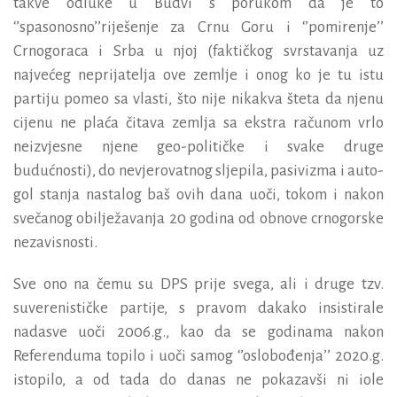
takve odluke u Budvi s porukom da je to
‘’spasonosno’’riješenje za Crnu Goru i ‘’pomirenje’’
Crnogoraca i Srba u njoj (faktičkog svrstavanja uz
najvećeg neprijatelja ove zemlje i onog ko je tu istu
partiju pomeo sa vlasti, što nije nikakva šteta da njenu
cijenu ne plaća čitava zemlja sa ekstra računom vrlo
neizvjesne njene geo-političke i svake druge
budućnosti), do nevjerovatnog sljepila, pasivizma i auto-
gol stanja nastalog baš ovih dana uoči, tokom i nakon
svečanog obilježavanja 20 godina od obnove crnogorske
nezavisnosti.
Sve ono na čemu su DPS prije svega, ali i druge tzv.
suverenističke partije, s pravom dakako insistirale
nadasve uoči 2006.g., kao da se godinama nakon
Referenduma topilo i uoči samog ‘’oslobođenja’’ 2020.g.
istopilo, a od tada do danas ne pokazavši ni iole