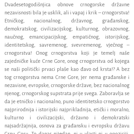
Dvadesetogodišnjica obnove crnogorske državne
nezavisnosti bila je usklik, ali i vapaj i krik – crnogorstva!
Etničkog, nacionalnog, državnog, građanskog,
demokratskog, civilizacijskog, kulturnog, obrazovnog,
naučnog, emancipacijskog, empatičnog, istorijskog,
identitetskog, savremenog, svevremenog, vječnog –
crnogorstva! Onog crnogorstva koji je temelj naše
zajedničke kuće Crne Gore, onog crnogorstva od kojega
se naši politički prvaci plaše kao đavo od krsta!? A bez
tog crnogorstva nema Crne Gore, jer nema građanske i
nezavisne, evropske, crnogorske države, bez nacionalnog
njenog, crnogorskog supstrata prije svega. Zaboravlja se
da je etničko i nacionalno, puno identitetsko crnogorstvo
najprirodnija i istorijski najprikladnija, etički i moralno,
kulturno i civilizacijski, državno i demokratski
najsadržajnija, osnova za građansku i evropsku državu
Crnu Goru. To danas nijedan, ni u vlasti ni u opoziciji,