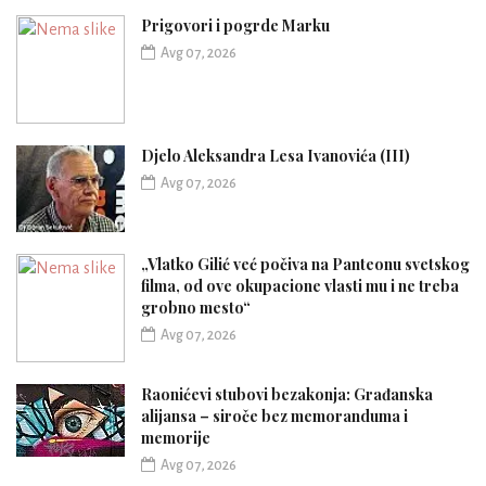
Prigovori i pogrde Marku
Avg 07, 2026
Djelo Aleksandra Lesa Ivanovića (III)
Avg 07, 2026
„Vlatko Gilić već počiva na Panteonu svetskog
filma, od ove okupacione vlasti mu i ne treba
grobno mesto“
Avg 07, 2026
Raonićevi stubovi bezakonja: Građanska
alijansa – siroče bez memoranduma i
memorije
Avg 07, 2026