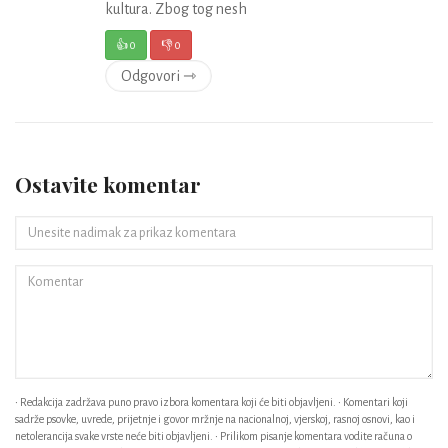
kultura. Zbog tog nesh
👍
0
👎
0
Odgovori ⇾
Ostavite komentar
• Redakcija zadržava puno pravo izbora komentara koji će biti objavljeni. • Komentari koji
sadrže psovke, uvrede, prijetnje i govor mržnje na nacionalnoj, vjerskoj, rasnoj osnovi, kao i
netolerancija svake vrste neće biti objavljeni. • Prilikom pisanje komentara vodite računa o