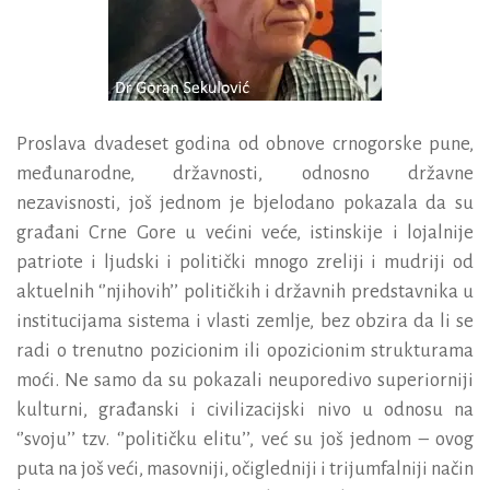
Proslava dvadeset godina od obnove crnogorske pune,
međunarodne, državnosti, odnosno državne
nezavisnosti, još jednom je bjelodano pokazala da su
građani Crne Gore u većini veće, istinskije i lojalnije
patriote i ljudski i politički mnogo zreliji i mudriji od
aktuelnih ‘’njihovih’’ političkih i državnih predstavnika u
institucijama sistema i vlasti zemlje, bez obzira da li se
radi o trenutno pozicionim ili opozicionim strukturama
moći. Ne samo da su pokazali neuporedivo superiorniji
kulturni, građanski i civilizacijski nivo u odnosu na
‘’svoju’’ tzv. ‘’političku elitu’’, već su još jednom – ovog
puta na još veći, masovniji, očigledniji i trijumfalniji način