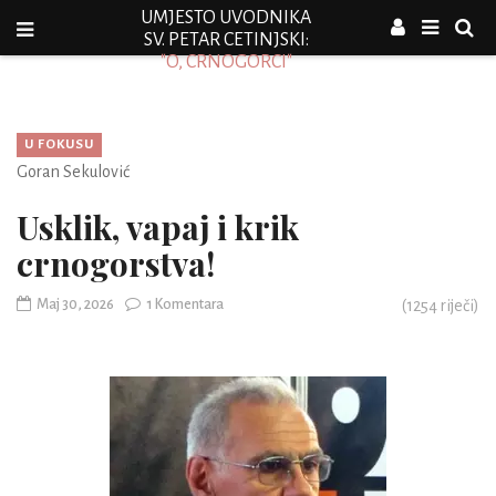
UMJESTO UVODNIKA
SV. PETAR CETINJSKI:
"O, CRNOGORCI"
U FOKUSU
Goran Sekulović
Usklik, vapaj i krik
crnogorstva!
Maj 30, 2026
1 Komentara
(
1254
riječi)