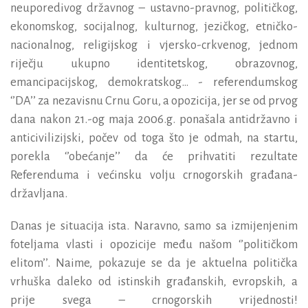
neuporedivog državnog – ustavno-pravnog, političkog,
ekonomskog, socijalnog, kulturnog, jezičkog, etničko-
nacionalnog, religijskog i vjersko-crkvenog, jednom
riječju ukupno identitetskog, obrazovnog,
emancipacijskog, demokratskog… - referendumskog
‘’DA’’ za nezavisnu Crnu Goru, a opozicija, jer se od prvog
dana nakon 21.-og maja 2006.g. ponašala antidržavno i
anticivilizijski, počev od toga što je odmah, na startu,
porekla ‘’obećanje’’ da će prihvatiti rezultate
Referenduma i većinsku volju crnogorskih građana-
državljana.
Danas je situacija ista. Naravno, samo sa izmijenjenim
foteljama vlasti i opozicije među našom ‘’političkom
elitom’’. Naime, pokazuje se da je aktuelna politička
vrhuška daleko od istinskih građanskih, evropskih, a
prije svega – crnogorskih vrijednosti!