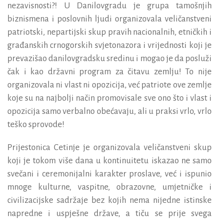
nezavisnosti?! U Danilovgradu je grupa tamošnjih
biznismena i poslovnih ljudi organizovala veličanstveni
patriotski, nepartijski skup pravih nacionalnih, etničkih i
građanskih crnogorskih svjetonazora i vrijednosti koji je
prevazišao danilovgradsku sredinu i mogao je da posluži
čak i kao državni program za čitavu zemlju! To nije
organizovala ni vlast ni opozicija, već patriote ove zemlje
koje su na najbolji način promovisale sve ono što i vlast i
opozicija samo verbalno obećavaju, ali u praksi vrlo, vrlo
teško sprovode!
Prijestonica Cetinje je organizovala veličanstveni skup
koji je tokom više dana u kontinuitetu iskazao ne samo
svečani i ceremonijalni karakter proslave, već i ispunio
mnoge kulturne, vaspitne, obrazovne, umjetničke i
civilizacijske sadržaje bez kojih nema nijedne istinske
napredne i uspješne države, a tiču se prije svega