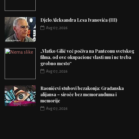
Djelo Aleksandra Lesa Ivanovića (III)
Avg 07, 2026
„Vlatko Gilić već počiva na Panteonu svetskog
filma, od ove okupacione vlasti mu i ne treba
grobno mesto“
Avg 07, 2026
Raonićevi stubovi bezakonja: Građanska
alijansa – siroče bez memoranduma i
memorije
Avg 07, 2026