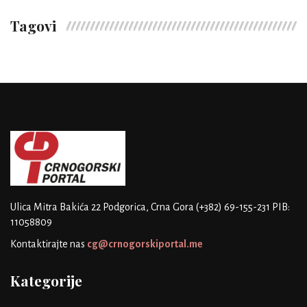
Tagovi
Ulica Mitra Bakića 22
Podgorica, Crna Gora
(+382) 69-155-231
PIB:
11058809
Kontaktirajte nas
cg@crnogorskiportal.me
Kategorije