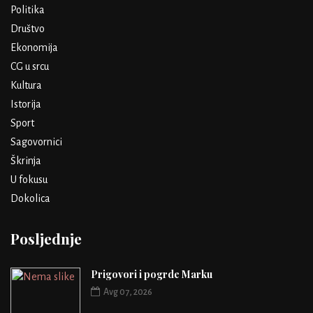
Politika
Društvo
Ekonomija
CG u srcu
Kultura
Istorija
Sport
Sagovornici
Škrinja
U fokusu
Dokolica
Posljednje
Prigovori i pogrde Marku
Avg 07, 2026