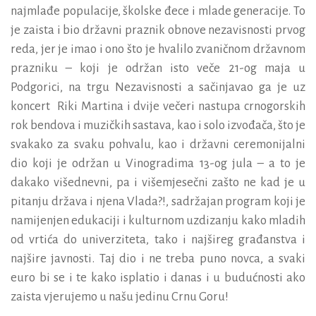
najmlađe populacije, školske đece i mlade generacije. To
je zaista i bio državni praznik obnove nezavisnosti prvog
reda, jer je imao i ono što je hvalilo zvaničnom državnom
prazniku – koji je održan isto veče 21-og maja u
Podgorici, na trgu Nezavisnosti a sačinjavao ga je uz
koncert Riki Martina i dvije večeri nastupa crnogorskih
rok bendova i muzičkih sastava, kao i solo izvođača, što je
svakako za svaku pohvalu, kao i državni ceremonijalni
dio koji je održan u Vinogradima 13-og jula – a to je
dakako višednevni, pa i višemjesečni zašto ne kad je u
pitanju država i njena Vlada?!, sadržajan program koji je
namijenjen edukaciji i kulturnom uzdizanju kako mladih
od vrtića do univerziteta, tako i najšireg građanstva i
najšire javnosti. Taj dio i ne treba puno novca, a svaki
euro bi se i te kako isplatio i danas i u budućnosti ako
zaista vjerujemo u našu jedinu Crnu Goru!