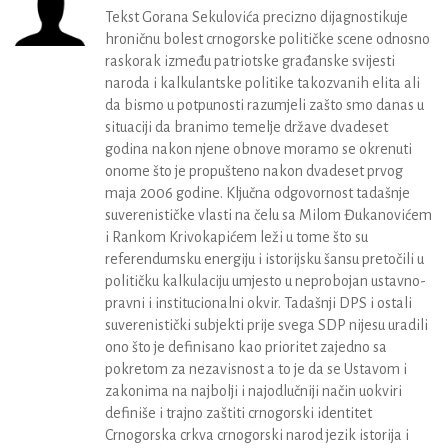
Tekst Gorana Sekulovića precizno dijagnostikuje
hroničnu bolest crnogorske političke scene odnosno
raskorak između patriotske građanske svijesti
naroda i kalkulantske politike takozvanih elita ali
da bismo u potpunosti razumjeli zašto smo danas u
situaciji da branimo temelje države dvadeset
godina nakon njene obnove moramo se okrenuti
onome što je propušteno nakon dvadeset prvog
maja 2006 godine. Ključna odgovornost tadašnje
suverenističke vlasti na čelu sa Milom Đukanovićem
i Rankom Krivokapićem leži u tome što su
referendumsku energiju i istorijsku šansu pretočili u
političku kalkulaciju umjesto u neprobojan ustavno-
pravni i institucionalni okvir. Tadašnji DPS i ostali
suverenistički subjekti prije svega SDP nijesu uradili
ono što je definisano kao prioritet zajedno sa
pokretom za nezavisnost a to je da se Ustavom i
zakonima na najbolji i najodlučniji način uokviri
definiše i trajno zaštiti crnogorski identitet
Crnogorska crkva crnogorski narod jezik istorija i