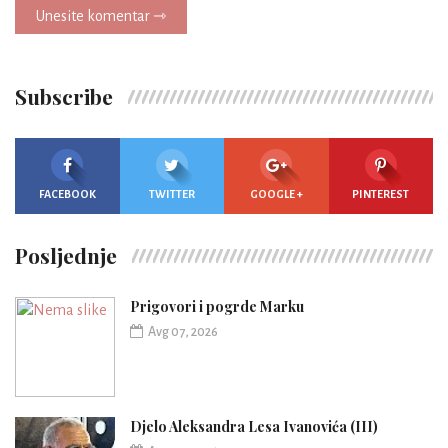
Unesite komentar ⇾
Subscribe
FACEBOOK
TWITTER
GOOGLE +
PINTEREST
Posljednje
Prigovori i pogrde Marku
Avg 07, 2026
Djelo Aleksandra Lesa Ivanovića (III)