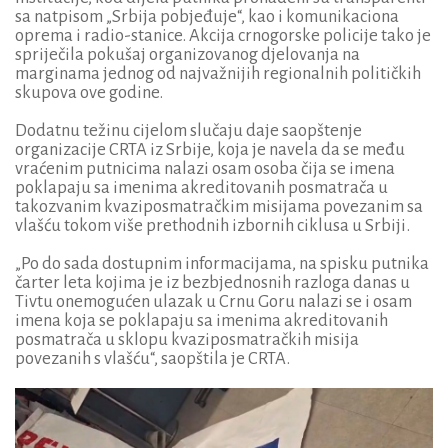
sa natpisom „Srbija pobjeđuje“, kao i komunikaciona
oprema i radio-stanice. Akcija crnogorske policije tako je
spriječila pokušaj organizovanog djelovanja na
marginama jednog od najvažnijih regionalnih političkih
skupova ove godine.
Dodatnu težinu cijelom slučaju daje saopštenje
organizacije CRTA iz Srbije, koja je navela da se među
vraćenim putnicima nalazi osam osoba čija se imena
poklapaju sa imenima akreditovanih posmatrača u
takozvanim kvaziposmatračkim misijama povezanim sa
vlašću tokom više prethodnih izbornih ciklusa u Srbiji.
„Po do sada dostupnim informacijama, na spisku putnika
čarter leta kojima je iz bezbjednosnih razloga danas u
Tivtu onemogućen ulazak u Crnu Goru nalazi se i osam
imena koja se poklapaju sa imenima akreditovanih
posmatrača u sklopu kvaziposmatračkih misija
povezanih s vlašću“, saopštila je CRTA.