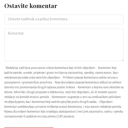
Ostavite komentar
• Redakcija zadržava puno pravo izbora komentara koji će biti objavljeni. • Komentari koji
sadrže psovke, uvrede, prijetnje i govor mržnje na nacionalnoj, vjerskoj, rasnoj osnovi, kao i
netolerancija svake vrste neće biti objavljeni. • Prilikom pisanje komentara vodite računa o
pravopisnim i gramatičkim pravilima. • Nije dozvoljeno pisanje komentara isključivo velikim
slovima niti promovisanje drugih sajtova putem linkova. • Komentari u kojima nam skrećete na
slovne, tehničke i druge propuste u tekstovima, neće biti objavljeni, ali ih možete uputiti
redakciji na kontakt stranici portala. • Komentare i sugestije u vezi sa uređivačkom politikom
ne objavljujemo, kao i komentare koji sadrže optužbe protiv drugih osoba. • Objavljeni
komentari predstavljaju privatno mišljenje autora komentara, i nisu stavovi redakcije portala. •
Nijesu dozvoljeni komentari koji vrijedjaju dostojanstvo Crne Gore,nacionalnu ,rodnu i vjersku
ravnopravnost ili podstice mrznja prema LGBT poulaciji.