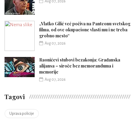
Avg 07, 2026
„Vlatko Gilić već počiva na Panteonu svetskog
filma, od ove okupacione vlasti mu i ne treba
grobno mesto“
Avg 07, 2026
Raonićevi stubovi bezakonja: Građanska
alijansa – siroče bez memoranduma i
memorije
Avg 07, 2026
Tagovi
Uprava policije