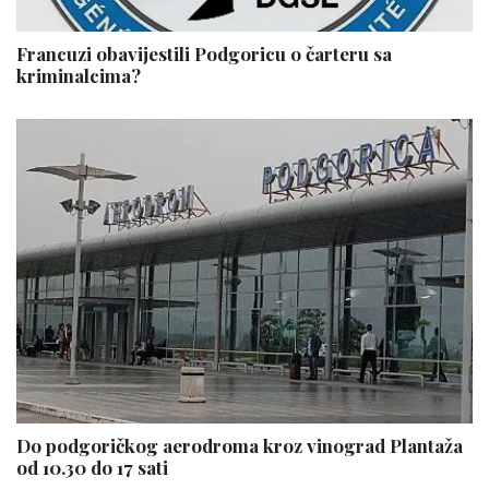
Francuzi obavijestili Podgoricu o čarteru sa
kriminalcima?
Do podgoričkog aerodroma kroz vinograd Plantaža
od 10.30 do 17 sati