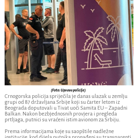
(Foto: Uprava policije)
Crnogorska policija spriječila je danas ulazak u zemlju
grupi od 87 državljana Srbije koji su čarter letom iz
Beograda doputovali u Tivat uoči Samita EU – Zapadni
Balkan. Nakon bezbjednosnih provjera i pregleda
prtljaga, putnici su vraćeni istim avionom za Srbiju.
Prema informacijama koje su saopštile nadležne
institucije, kod dijela putnika pronađeni su transparenti