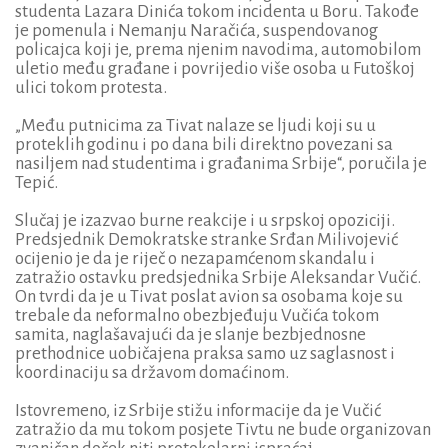
studenta Lazara Dinića tokom incidenta u Boru. Takođe
je pomenula i Nemanju Naračića, suspendovanog
policajca koji je, prema njenim navodima, automobilom
uletio među građane i povrijedio više osoba u Futoškoj
ulici tokom protesta.
„Među putnicima za Tivat nalaze se ljudi koji su u
proteklih godinu i po dana bili direktno povezani sa
nasiljem nad studentima i građanima Srbije“, poručila je
Tepić.
Slučaj je izazvao burne reakcije i u srpskoj opoziciji.
Predsjednik Demokratske stranke Srđan Milivojević
ocijenio je da je riječ o nezapamćenom skandalu i
zatražio ostavku predsjednika Srbije Aleksandar Vučić.
On tvrdi da je u Tivat poslat avion sa osobama koje su
trebale da neformalno obezbjeđuju Vučića tokom
samita, naglašavajući da je slanje bezbjednosne
prethodnice uobičajena praksa samo uz saglasnost i
koordinaciju sa državom domaćinom.
Istovremeno, iz Srbije stižu informacije da je Vučić
zatražio da mu tokom posjete Tivtu ne bude organizovan