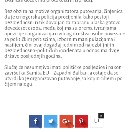
zvaničan doček niti protokolarni ispraćaj.
Bez obzira na motive organizatora putovanja, činjenica
da je crnogorska policija procijenila kako postoji
bezbjednosni rizik dovoljan za zabranu ulaska gotovo
devedeset osoba, među kojima su prema tvrdnjama
opozicije i organizacija civilnog društva osobe povezane
sa političkim pritiscima, izbornim manipulacijama i
nasiljem, čini ovaj događaj jednim od najozbiljnijih
bezbjednosno-političkih incidenata u odnosima dvije
države posljednjih godina.
Slučaj će nesumnjivo imati političke posljedice i nakon
završetka Samita EU – Zapadni Balkan, a ostaje da se
utvrdi ko je organizovao putovanje, sa kojim ciljem i po
čijem nalogu.
0