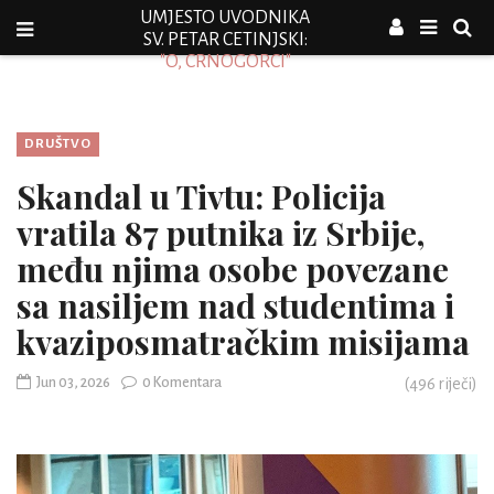
UMJESTO UVODNIKA
SV. PETAR CETINJSKI:
"O, CRNOGORCI"
DRUŠTVO
Skandal u Tivtu: Policija
vratila 87 putnika iz Srbije,
među njima osobe povezane
sa nasiljem nad studentima i
kvaziposmatračkim misijama
Jun 03, 2026
0 Komentara
(
496
riječi)