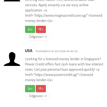
services. Apply securely via our easy online
application. <a
href="https://www.magnuscredit.com.sg/">licensed
money lender</a>
👍
0
👎
0
Odgovori ⇾
USA
Postavljeno 16-06-2026 06:40:35
Looking for a licensed money lender in Singapore?
Power Credit offers fast cash loans with low interest
rates. Get your personal loan approved quickly! <a
href="https://www.powercredit.sg/">licensed
money lender</a>
👍
0
👎
0
Odgovori ⇾