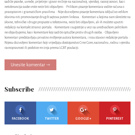
sadrže psovke, uvrede, prijetnje i govor mržnje na nacionalnoj, vjerskoj, rasnoj osnovi, kao i
netolerancija svake vrste neće biti objavljeni. • Prilikom pisanje komentara vodite računa o
pravopisnim i gramatičkim pravilima. • Nije dozvoljeno pisanje komentara isključivo velikim
slovima niti promovisanje drugih sajtova putem linkova. • Komentari u kojima nam skrećete na
slovne, tehničke i druge propuste u tekstovima, neće biti objavljeni, ali ih možete uputiti
redakciji na kontakt stranici portala. • Komentare i sugestije u vezi sa uređivačkom politikom
ne objavljujemo, kao i komentare koji sadrže optužbe protiv drugih osoba. • Objavljeni
komentari predstavljaju privatno mišljenje autora komentara, i nisu stavovi redakcije portala. •
Nijesu dozvoljeni komentari koji vrijedjaju dostojanstvo Crne Gore,nacionalnu ,rodnu i vjersku
ravnopravnost ili podstice mrznja prema LGBT poulaciji.
Unesite komentar ⇾
Subscribe
FACEBOOK
TWITTER
GOOGLE +
PINTEREST