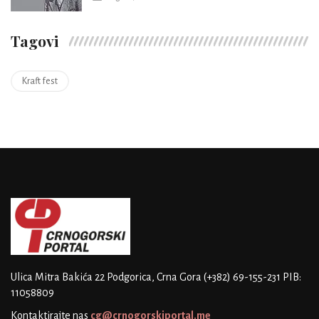
Tagovi
Kraft fest
Ulica Mitra Bakića 22
Podgorica, Crna Gora
(+382) 69-155-231
PIB:
11058809
Kontaktirajte nas
cg@crnogorskiportal.me