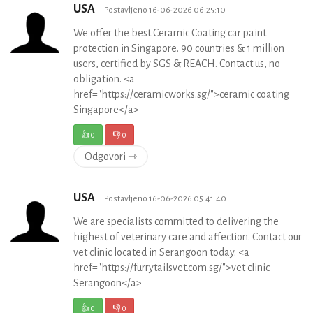
USA
Postavljeno 16-06-2026 06:25:10
We offer the best Ceramic Coating car paint
protection in Singapore. 90 countries & 1 million
users, certified by SGS & REACH. Contact us, no
obligation. <a
href="https://ceramicworks.sg/">ceramic coating
Singapore</a>
👍
0
👎
0
Odgovori ⇾
USA
Postavljeno 16-06-2026 05:41:40
We are specialists committed to delivering the
highest of veterinary care and affection. Contact our
vet clinic located in Serangoon today. <a
href="https://furrytailsvet.com.sg/">vet clinic
Serangoon</a>
👍
0
👎
0