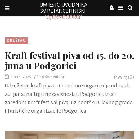
UMJESTO UVODNIKA
SV. PETAR CETINJSKI:
"O, CRNOGORCI"
DRUŠTVO
Kraft festival piva od 15. do 20.
juna u Podgorici
Jun 14, 2026
19 Komentara
(
588
riječi)
Udruženje kraft pivara Crne Gore organizuje od 15. do
20. juna, na Trgu nezavisnosti u Podgorici, treći
zaredom Kraft festival piva, uz podršku Glavnog grada
i Turističke organizacije Podgorica.