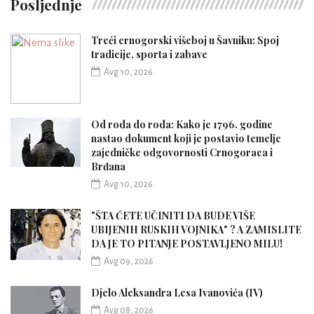
Posljednje
Treći crnogorski višeboj u Šavniku: Spoj
tradicije, sporta i zabave
Avg 10, 2026
Od roda do roda: Kako je 1796. godine
nastao dokument koji je postavio temelje
zajedničke odgovornosti Crnogoraca i
Brđana
Avg 10, 2026
"ŠTA ĆETE UČINITI DA BUDE VIŠE
UBIJENIH RUSKIH VOJNIKA" ? A ZAMISLITE
DA JE TO PITANJE POSTAVLJENO MILU!
Avg 09, 2026
Djelo Aleksandra Lesa Ivanovića (IV)
Avg 08, 2026