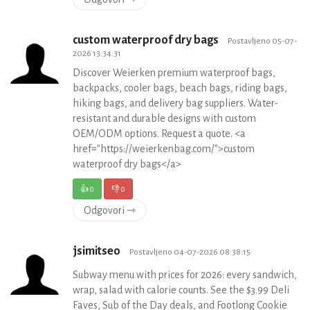
custom waterproof dry bags
Postavljeno 05-07-
2026 13:34:31
Discover Weierken premium waterproof bags,
backpacks, cooler bags, beach bags, riding bags,
hiking bags, and delivery bag suppliers. Water-
resistant and durable designs with custom
OEM/ODM options. Request a quote. <a
href="https://weierkenbag.com/">custom
waterproof dry bags</a>
👍
0
👎
0
Odgovori ⇾
jsimitseo
Postavljeno 04-07-2026 08:38:15
Subway menu with prices for 2026: every sandwich,
wrap, salad with calorie counts. See the $3.99 Deli
Faves, Sub of the Day deals, and Footlong Cookie