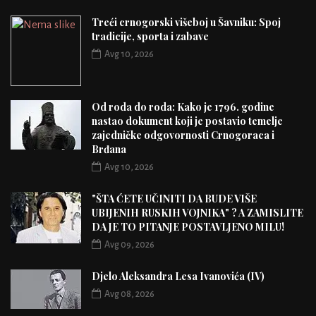
Treći crnogorski višeboj u Šavniku: Spoj
tradicije, sporta i zabave
Avg 10, 2026
Od roda do roda: Kako je 1796. godine
nastao dokument koji je postavio temelje
zajedničke odgovornosti Crnogoraca i
Brđana
Avg 10, 2026
"ŠTA ĆETE UČINITI DA BUDE VIŠE
UBIJENIH RUSKIH VOJNIKA" ? A ZAMISLITE
DA JE TO PITANJE POSTAVLJENO MILU!
Avg 09, 2026
Djelo Aleksandra Lesa Ivanovića (IV)
Avg 08, 2026