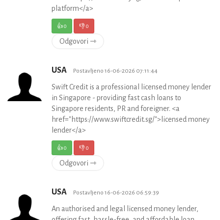
platform</a>
👍
0
👎
0
Odgovori ⇾
USA
Postavljeno 16-06-2026 07:11:44
Swift Credit is a professional licensed money lender
in Singapore - providing fast cash loans to
Singapore residents, PR and foreigner. <a
href="https://www.swiftcredit.sg/">licensed money
lender</a>
👍
0
👎
0
Odgovori ⇾
USA
Postavljeno 16-06-2026 06:59:39
An authorised and legal licensed money lender,
offering fast, hassle-free, and affordable loan