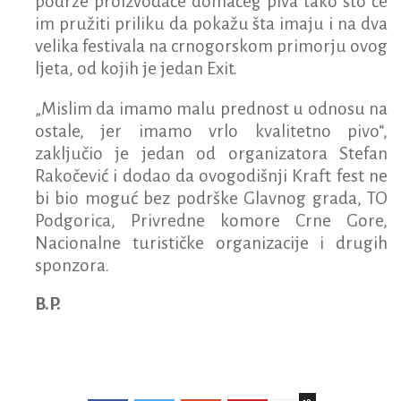
podrže proizvođače domaćeg piva tako što će
im pružiti priliku da pokažu šta imaju i na dva
velika festivala na crnogorskom primorju ovog
ljeta, od kojih je jedan Exit.
„Mislim da imamo malu prednost u odnosu na
ostale, jer imamo vrlo kvalitetno pivo“,
zaključio je jedan od organizatora Stefan
Rakočević i dodao da ovogodišnji Kraft fest ne
bi bio moguć bez podrške Glavnog grada, TO
Podgorica, Privredne komore Crne Gore,
Nacionalne turističke organizacije i drugih
sponzora.
B.P.