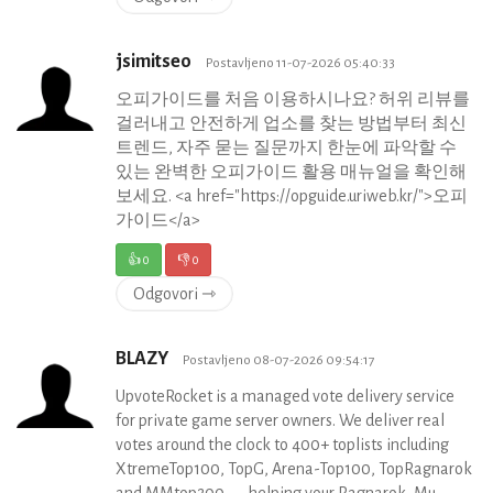
jsimitseo
Postavljeno 11-07-2026 05:40:33
오피가이드를 처음 이용하시나요? 허위 리뷰를
걸러내고 안전하게 업소를 찾는 방법부터 최신
트렌드, 자주 묻는 질문까지 한눈에 파악할 수
있는 완벽한 오피가이드 활용 매뉴얼을 확인해
보세요. <a href="https://opguide.uriweb.kr/">오피
가이드</a>
👍
0
👎
0
Odgovori ⇾
BLAZY
Postavljeno 08-07-2026 09:54:17
UpvoteRocket is a managed vote delivery service
for private game server owners. We deliver real
votes around the clock to 400+ toplists including
XtremeTop100, TopG, Arena-Top100, TopRagnarok
and MMtop200 — helping your Ragnarok, Mu