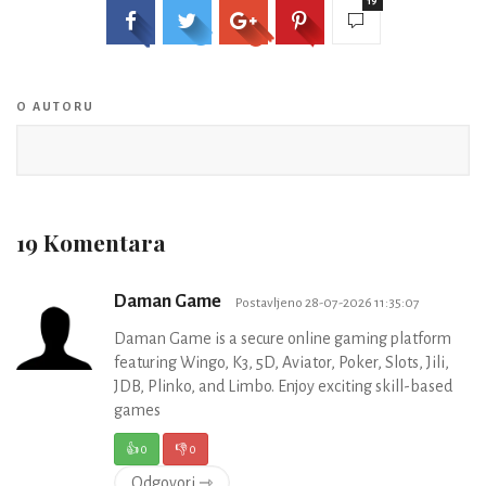
19
O AUTORU
19 Komentara
Daman Game
Postavljeno 28-07-2026 11:35:07
Daman Game is a secure online gaming platform
featuring Wingo, K3, 5D, Aviator, Poker, Slots, Jili,
JDB, Plinko, and Limbo. Enjoy exciting skill-based
games
👍
0
👎
0
Odgovori ⇾