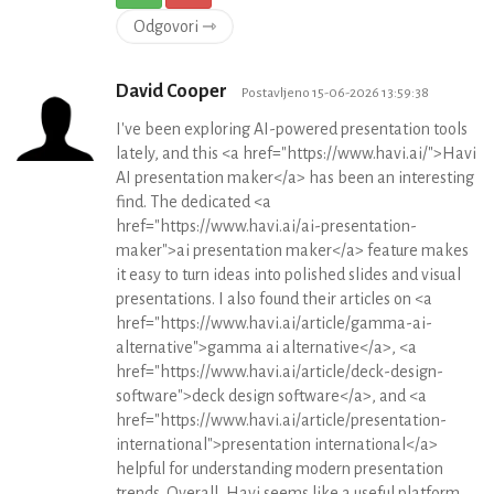
Odgovori ⇾
David Cooper
Postavljeno 15-06-2026 13:59:38
I've been exploring AI-powered presentation tools
lately, and this <a href="https://www.havi.ai/">Havi
AI presentation maker</a> has been an interesting
find. The dedicated <a
href="https://www.havi.ai/ai-presentation-
maker">ai presentation maker</a> feature makes
it easy to turn ideas into polished slides and visual
presentations. I also found their articles on <a
href="https://www.havi.ai/article/gamma-ai-
alternative">gamma ai alternative</a>, <a
href="https://www.havi.ai/article/deck-design-
software">deck design software</a>, and <a
href="https://www.havi.ai/article/presentation-
international">presentation international</a>
helpful for understanding modern presentation
trends. Overall, Havi seems like a useful platform