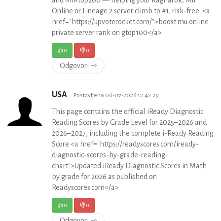
Online or Lineage 2 server climb to #1, risk-free. <a
href="https://upvoterocket.com/">boost mu online
private server rank on gtop100</a>
👍
0
👎
0
Odgovori ⇾
USA
Postavljeno 06-07-2026 12:42:29
This page contains the official iReady Diagnostic
Reading Scores by Grade Level for 2025–2026 and
2026–2027, including the complete i-Ready Reading
Score <a href="https://readyscores.com/iready-
diagnostic-scores-by-grade-reading-
chart">Updated iReady Diagnostic Scores in Math
by grade for 2026 as published on
Readyscores.com</a>
👍
0
👎
0
Odgovori ⇾