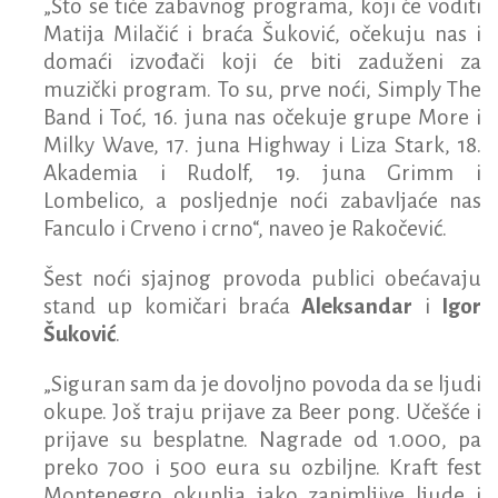
„Što se tiče zabavnog programa, koji će voditi
Matija Milačić i braća Šuković, očekuju nas i
domaći izvođači koji će biti zaduženi za
muzički program. To su, prve noći, Simply The
Band i Toć, 16. juna nas očekuje grupe More i
Milky Wave, 17. juna Highway i Liza Stark, 18.
Akademia i Rudolf, 19. juna Grimm i
Lombelico, a posljednje noći zabavljaće nas
Fanculo i Crveno i crno“, naveo je Rakočević.
Šest noći sjajnog provoda publici obećavaju
stand up komičari braća
Aleksandar
i
Igor
Šuković
.
„Siguran sam da je dovoljno povoda da se ljudi
okupe. Još traju prijave za Beer pong. Učešće i
prijave su besplatne. Nagrade od 1.000, pa
preko 700 i 500 eura su ozbiljne. Kraft fest
Montenegro okuplja jako zanimljive ljude i