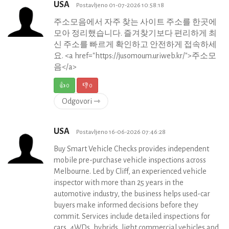
USA
Postavljeno 01-07-2026 10:58:18
주소모음에서 자주 찾는 사이트 주소를 한곳에
모아 정리했습니다. 즐겨찾기보다 편리하게 최
신 주소를 빠르게 확인하고 안전하게 접속하세
요. <a href="https://jusomoum.uriweb.kr/">주소모
음</a>
👍
0
👎
0
Odgovori ⇾
USA
Postavljeno 16-06-2026 07:46:28
Buy Smart Vehicle Checks provides independent
mobile pre-purchase vehicle inspections across
Melbourne. Led by Cliff, an experienced vehicle
inspector with more than 25 years in the
automotive industry, the business helps used-car
buyers make informed decisions before they
commit. Services include detailed inspections for
cars, 4WDs, hybrids, light commercial vehicles and