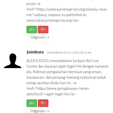
prices <a
href="https://subwaymenuprices.org/subway-near-
me">subway coupons as published on
www.subwaymenuprices.org</a>
👍
0
👎
0
Odgovori ⇾
jsimitseo
Postavljeno 03-07-2026 09:52:45
ALEXISTOGEL menyediakan Jackpot Asli Live
Casino dan layanan agen togel HK dengan rumusan
jitu. Nikmati pengalaman bermain yang aman,
transparan, dan peluang menang maksimal untuk
setiap taruhan Anda hari ini. <a
href="https://www.springkussen-huren-
utrecht.nl/">agen togel hk</a>
👍
0
👎
0
Odgovori ⇾