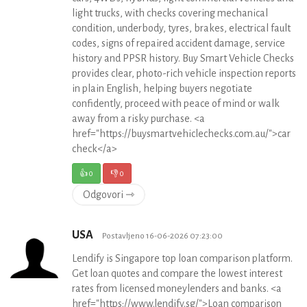
light trucks, with checks covering mechanical
condition, underbody, tyres, brakes, electrical fault
codes, signs of repaired accident damage, service
history and PPSR history. Buy Smart Vehicle Checks
provides clear, photo-rich vehicle inspection reports
in plain English, helping buyers negotiate
confidently, proceed with peace of mind or walk
away from a risky purchase. <a
href="https://buysmartvehiclechecks.com.au/">car
check</a>
👍
0
👎
0
Odgovori ⇾
USA
Postavljeno 16-06-2026 07:23:00
Lendify is Singapore top loan comparison platform.
Get loan quotes and compare the lowest interest
rates from licensed moneylenders and banks. <a
href="https://www.lendify.sg/">Loan comparison