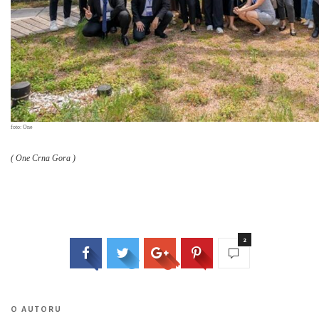
foto: One
( One Crna Gora )
2
O AUTORU