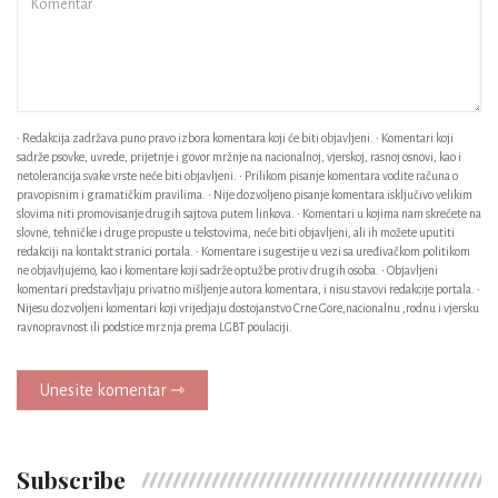
• Redakcija zadržava puno pravo izbora komentara koji će biti objavljeni. • Komentari koji
sadrže psovke, uvrede, prijetnje i govor mržnje na nacionalnoj, vjerskoj, rasnoj osnovi, kao i
netolerancija svake vrste neće biti objavljeni. • Prilikom pisanje komentara vodite računa o
pravopisnim i gramatičkim pravilima. • Nije dozvoljeno pisanje komentara isključivo velikim
slovima niti promovisanje drugih sajtova putem linkova. • Komentari u kojima nam skrećete na
slovne, tehničke i druge propuste u tekstovima, neće biti objavljeni, ali ih možete uputiti
redakciji na kontakt stranici portala. • Komentare i sugestije u vezi sa uređivačkom politikom
ne objavljujemo, kao i komentare koji sadrže optužbe protiv drugih osoba. • Objavljeni
komentari predstavljaju privatno mišljenje autora komentara, i nisu stavovi redakcije portala. •
Nijesu dozvoljeni komentari koji vrijedjaju dostojanstvo Crne Gore,nacionalnu ,rodnu i vjersku
ravnopravnost ili podstice mrznja prema LGBT poulaciji.
Unesite komentar ⇾
Subscribe