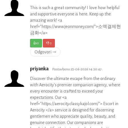
This is such a great community! I love how helpful
and supportive everyone is here. Keep up the
amazing work! <a
href="https://www.jeonmoney.com/">소액결제현
금화</a>
👍
0
👎
0
Odgovori ⇾
priyanka
Postavljeno 25-06-2026 14:30:47
Discover the ultimate escape from the ordinary
with Aerocity's premier companion agency, where
every encounter is crafted to exceed your
expectations. Our <a
href="https://aerocity.classykajol.com/"> Escort in
Aerocity </a> service is designed for discerning
gentlemen who appreciate quality, beauty, and
genuine connection. Our companions are