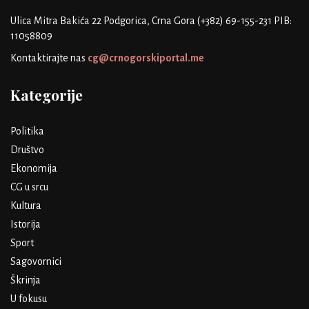
Ulica Mitra Bakića 22
Podgorica, Crna Gora
(+382) 69-155-231
PIB:
11058809
Kontaktirajte nas
cg@crnogorskiportal.me
Kategorije
Politika
Društvo
Ekonomija
CG u srcu
Kultura
Istorija
Sport
Sagovornici
Škrinja
U fokusu