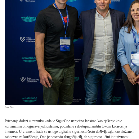
foto: One
Priznanje dolazi u trenutku kada je SigurOne uspješno lansiran kao rješenje koje
korisnicima omogućava jednostavnu, pouzdanu i dostupnu zaštitu tokom korišćenja
interneta. U vremenu kada se usluge digitalne sigurnosti često doživljavaju kao složene i
zahtjevne za korišćenje, One je postavio drugačiji cilj, da sigurnost učini intuitivnom i