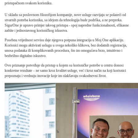
pristupačnom svakom korisniku.
U skladu sa poslovnom filozofijom kompanije, nove usluge razvijaju se polazeći od
stvarnih potreba korisnika, sa idejom da tehnologija bude podrška, a ne prepreka.
SigurOne je upravo primjer takvog pristupa - spoj napredne funkcionalnosti, efikasne
zaštite i jednostavnog korisničkog iskustva.
Posebnu vrijednost servisu daje njegova potpuna integracija u Moj One aplikaciju.
Korisnici mogu aktivirati uslugu u svega nekoliko klikova, bez dodatnih registracija,
unosa podataka ili komplikovanih procedura, što im omogućava brzo, intuitivno i
bezbrižno digitalno iskustvo.
Ovo priznanje potvrđuje da pristup u kojem su korisničke potrebe u centru donosi
konkretne rezultate – ne samo kroz kvalitet usluge, već i kroz način na koji korisnici
prepoznaju i vrednuju inovacije koje im olakšavaju svakodnevni život.