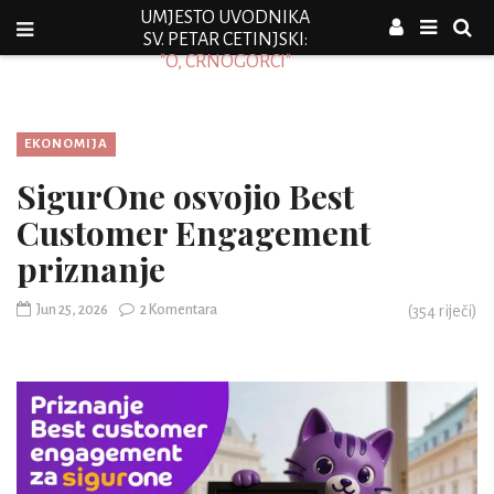
UMJESTO UVODNIKA
SV. PETAR CETINJSKI:
"O, CRNOGORCI"
EKONOMIJA
SigurOne osvojio Best
Customer Engagement
priznanje
Jun 25, 2026
2 Komentara
(
354
riječi)