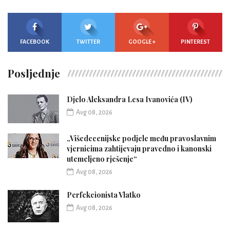
FACEBOOK
TWITTER
GOOGLE +
PINTEREST
Posljednje
Djelo Aleksandra Lesa Ivanovića (IV)
Avg 08, 2026
„Višedecenijske podjele među pravoslavnim
vjernicima zahtijevaju pravedno i kanonski
utemeljeno rješenje“
Avg 08, 2026
Perfekcionista Vlatko
Avg 08, 2026