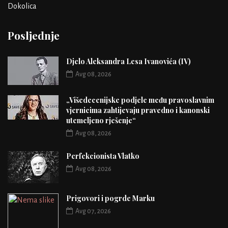
Dokolica
Posljednje
Djelo Aleksandra Lesa Ivanovića (IV)
Avg 08, 2026
„Višedecenijske podjele među pravoslavnim
vjernicima zahtijevaju pravedno i kanonski
utemeljeno rješenje“
Avg 08, 2026
Perfekcionista Vlatko
Avg 08, 2026
Prigovori i pogrde Marku
Avg 07, 2026