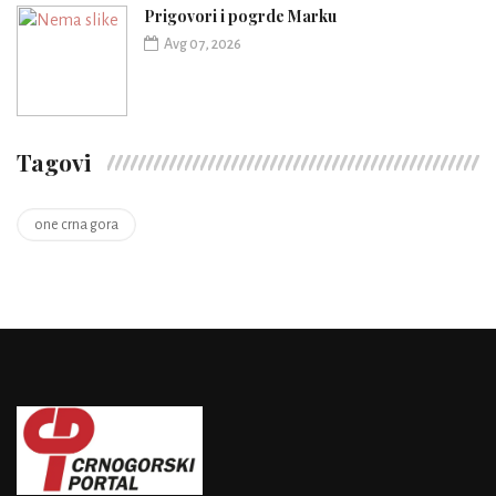
Prigovori i pogrde Marku
Avg 07, 2026
Tagovi
one crna gora