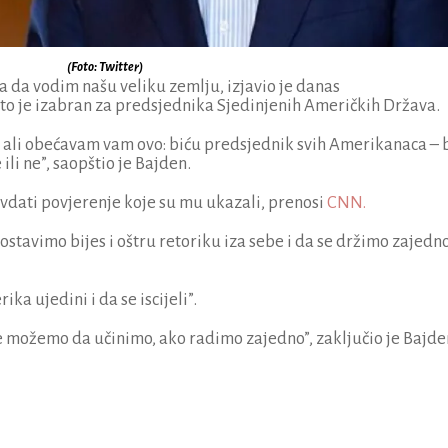
(Foto: Twitter)
la da vodim našu veliku zemlju, izjavio je danas
što je izabran za predsjednika Sjedinjenih Američkih Država.
, ali obećavam vam ovo: biću predsjednik svih Amerikanaca – 
 ili ne”, saopštio je Bajden.
vdati povjerenje koje su mu ukazali, prenosi
CNN.
ostavimo bijes i oštru retoriku iza sebe i da se držimo zajedn
ka ujedini i da se iscijeli”.
 ne možemo da učinimo, ako radimo zajedno”, zaključio je Bajde