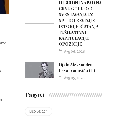
HIBRIDNI NAPAD NA
CRNU GORU: OD
SVRSTAVANJA UZ
SPC DO REVIZIJE
ISTORIJE, ĆUTANJA
TUŽILAŠTVA I
KAPITULACIJE
bez
OPOZICIJE
Avg 06, 2026
Djelo Aleksandra
Lesa Ivanovića (II)
o
Avg 05, 2026
Tagovi
n.
Džo Bajden