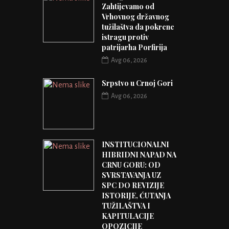
Zahtijevamo od
Vrhovnog državnog
tužilaštva da pokrene
istragu protiv
patrijarha Porfirija
Avg 06, 2026
Srpstvo u Crnoj Gori
Avg 06, 2026
INSTITUCIONALNI
HIBRIDNI NAPAD NA
CRNU GORU: OD
SVRSTAVANJA UZ
SPC DO REVIZIJE
ISTORIJE, ĆUTANJA
TUŽILAŠTVA I
KAPITULACIJE
OPOZICIJE