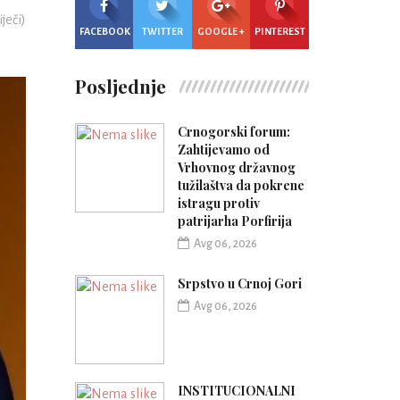
iječi)
FACEBOOK
TWITTER
GOOGLE +
PINTEREST
Posljednje
Crnogorski forum:
Zahtijevamo od
Vrhovnog državnog
tužilaštva da pokrene
istragu protiv
patrijarha Porfirija
Avg 06, 2026
Srpstvo u Crnoj Gori
Avg 06, 2026
INSTITUCIONALNI