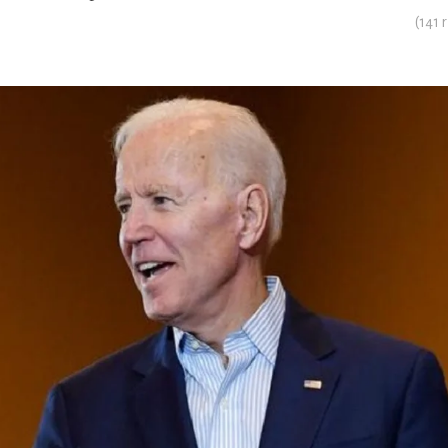
(
141
r