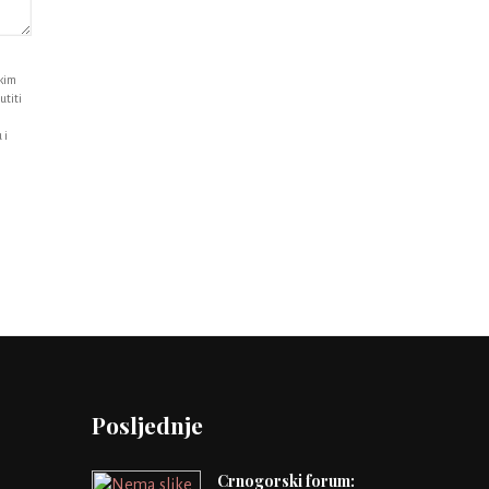
i
ikim
utiti
 i
Posljednje
Crnogorski forum: