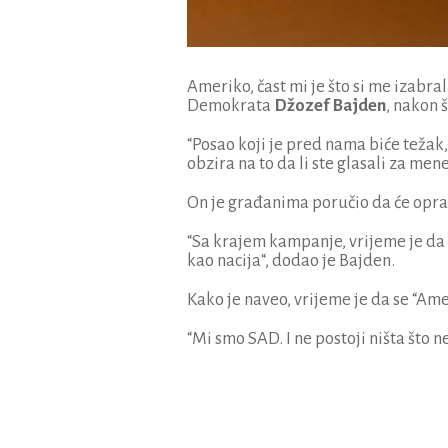
Ameriko, čast mi je što si me izabra
Demokrata
Džozef Bajden
, nakon 
“Posao koji je pred nama biće težak
obzira na to da li ste glasali za mene
On je građanima poručio da će opra
“Sa krajem kampanje, vrijeme je da 
kao nacija“, dodao je Bajden.
Kako je naveo, vrijeme je da se “Ameri
“Mi smo SAD. I ne postoji ništa što