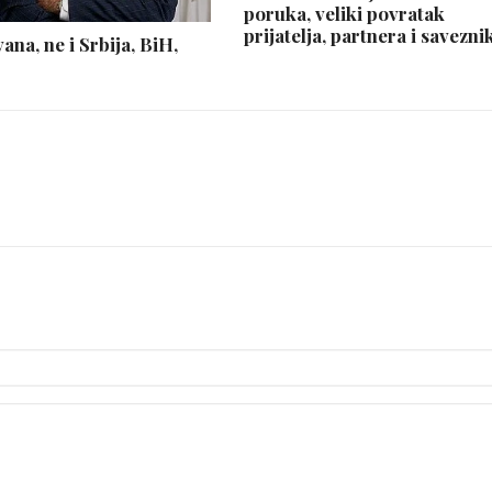
poruka, veliki povratak
prijatelja, partnera i savezni
na, ne i Srbija, BiH,