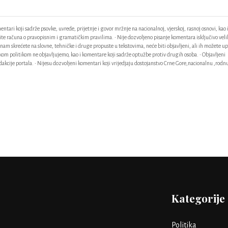
ntari koji sadrže psovke, uvrede, prijetnje i govor mržnje na nacionalnoj, vjerskoj, rasnoj osnovi, kao 
odite računa o pravopisnim i gramatičkim pravilima. • Nije dozvoljeno pisanje komentara isključivo vel
am skrećete na slovne, tehničke i druge propuste u tekstovima, neće biti objavljeni, ali ih možete up
ačkom politikom ne objavljujemo, kao i komentare koji sadrže optužbe protiv drugih osoba. • Objavljeni
akcije portala. • Nijesu dozvoljeni komentari koji vrijedjaju dostojanstvo Crne Gore,nacionalnu ,rodnu
Kategorije
Politika