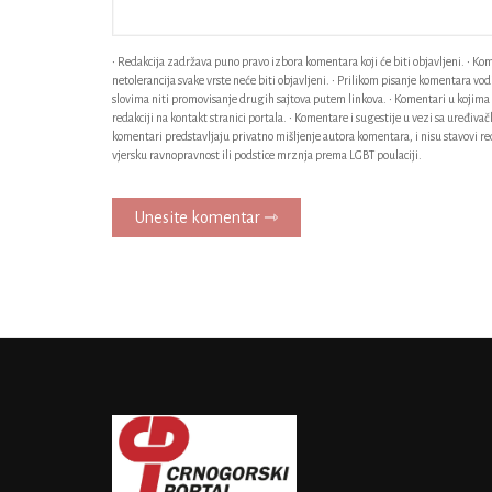
• Redakcija zadržava puno pravo izbora komentara koji će biti objavljeni. • Kome
netolerancija svake vrste neće biti objavljeni. • Prilikom pisanje komentara v
slovima niti promovisanje drugih sajtova putem linkova. • Komentari u kojima n
redakciji na kontakt stranici portala. • Komentare i sugestije u vezi sa uređiv
komentari predstavljaju privatno mišljenje autora komentara, i nisu stavovi red
vjersku ravnopravnost ili podstice mrznja prema LGBT poulaciji.
Unesite komentar ⇾