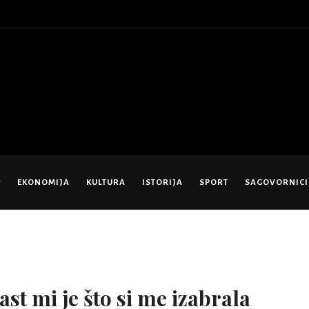
EKONOMIJA
KULTURA
ISTORIJA
SPORT
SAGOVORNICI
st mi je što si me izabrala