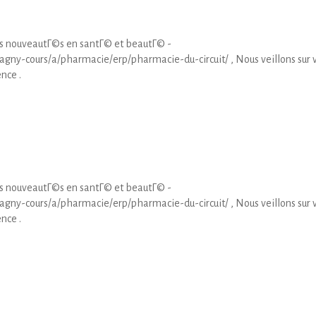
es nouveautГ©s en santГ© et beautГ© -
magny-cours/a/pharmacie/erp/pharmacie-du-circuit/ , Nous veillons sur 
nce .
es nouveautГ©s en santГ© et beautГ© -
magny-cours/a/pharmacie/erp/pharmacie-du-circuit/ , Nous veillons sur 
nce .