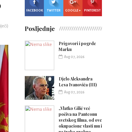
o
FACEBOOK
TWITTER
GOOGLE +
PINTEREST
iječi)
Posljednje
Prigovori i pogrde
Marku
Avg 07, 2026
Djelo Aleksandra
Lesa Ivanovića (III)
Avg 07, 2026
„Vlatko Gilić već
počiva na Panteonu
svetskog filma, od ove
okupacione vlasti mu i
ne treba grobno