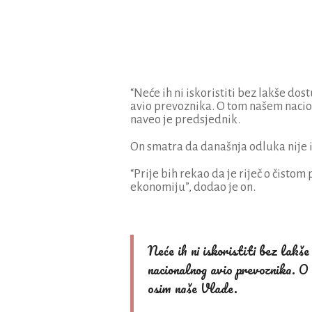
“Neće ih ni iskoristiti bez lakše do
avio prevoznika. O tom našem nacio
naveo je predsjednik.
On smatra da današnja odluka nije i
“Prije bih rekao da je riječ o čis
ekonomiju”, dodao je on.
Neće ih ni iskoristiti bez lakše
nacionalnog avio prevoznika. O
osim naše Vlade.