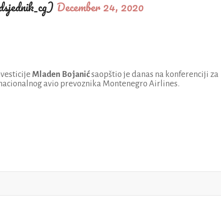
dsjednik_cg)
December 24, 2020
vesticije
Mladen Bojanić
saopštio je danas na konferenciji za
 nacionalnog avio prevoznika Montenegro Airlines.