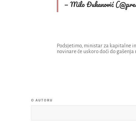
— Milo Đukanović (@pre
Podsjetimo, ministar za kapitalne in
novinare će uskoro doći do gašenja
O AUTORU