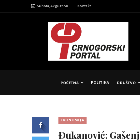
Subota,Avgust 08.
Kontakt
POLITIKA
POČETNA
DRUŠTVO
EKONOMIJA
Đukanović: Gašenj