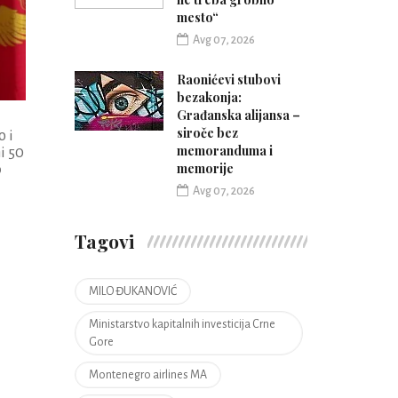
mesto“
Avg 07, 2026
Raonićevi stubovi
bezakonja:
Građanska alijansa –
siroče bez
o i
memoranduma i
i 50
memorije
o
Avg 07, 2026
Tagovi
MILO ĐUKANOVIĆ
Ministarstvo kapitalnih investicija Crne
Gore
Montenegro airlines MA