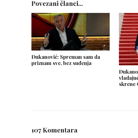
Povezani članci...
Đukanović: Spreman sam da
priznam sve, bez suđenja
Đukanov
vladaju
skrene 
107 Komentara