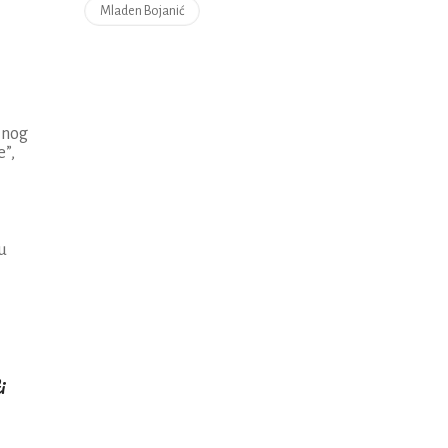
Mladen Bojanić
lnog
”,
u
i