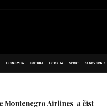
EKONOMIJA
KULTURA
ISTORIJA
SPORT
SAGOVORNICI
e Montenegro Airlines-a čist