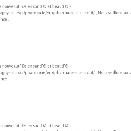
es nouveautГ©s en santГ© et beautГ© -
magny-cours/a/pharmacie/erp/pharmacie-du-circuit/ , Nous veillons sur 
nce .
es nouveautГ©s en santГ© et beautГ© -
magny-cours/a/pharmacie/erp/pharmacie-du-circuit/ , Nous veillons sur 
nce .
es nouveautГ©s en santГ© et beautГ© -