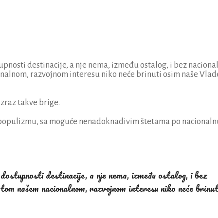
stupnosti destinacije, a nje nema, između ostalog, i bez naciona
nalnom, razvojnom interesu niko neće brinuti osim naše Vlade
zraz takve brige.
tom populizmu, sa moguće nenadoknadivim štetama po nacionaln
 dostupnosti destinacije, a nje nema, između ostalog, i bez
 tom našem nacionalnom, razvojnom interesu niko neće brinut