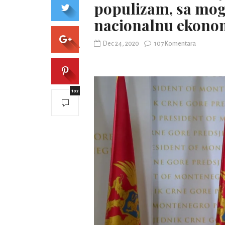
populizam, sa mo
nacionalnu ekono
Dec 24, 2020
107 Komentara
107