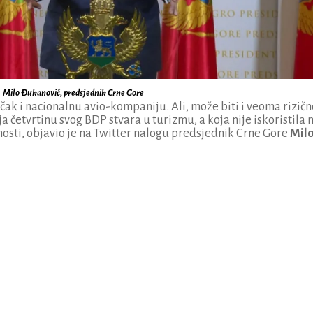
Milo Đukanović, predsjednik Crne Gore
 čak i nacionalnu avio-kompaniju. Ali, može biti i veoma rizičn
 četvrtinu svog BDP stvara u turizmu, a koja nije iskoristila n
tnosti, objavio je na Twitter nalogu predsjednik Crne Gore
Mil