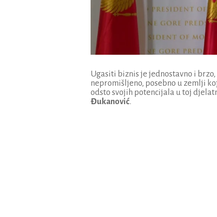
Ugasiti biznis je jednostavno i brzo,
nepromišljeno, posebno u zemlji koja
odsto svojih potencijala u toj djela
Đukanović
.