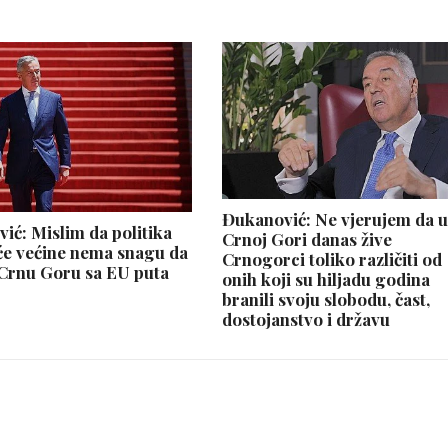
Đukanović: Ne vjerujem da 
ić: Mislim da politika
Crnoj Gori danas žive
će većine nema snagu da
Crnogorci toliko različiti od
Crnu Goru sa EU puta
onih koji su hiljadu godina
branili svoju slobodu, čast,
dostojanstvo i državu