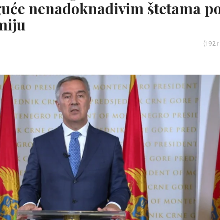
guće nenadoknadivim štetama p
miju
(
192
r