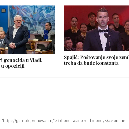
Spajić: Poštovanje svoje zem
i genocida u Vladi,
treba da bude konstanta
 u opoziciji
f="https://gamblepronow.com/">iphone casino real money</a> online