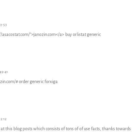
37:53
://asacostat.com/">janozin.com</a> buy orlistat generic
49:41
ozin.com/# order generic forxiga
12:12
 at this blog posts which consists of tons of of use facts, thanks towards