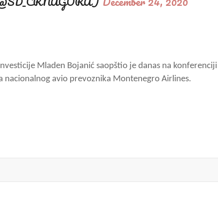
CG (@SD_CRNAGORA)
December 24, 2020
investicije Mladen Bojanić saopštio je danas na konferenciji
a nacionalnog avio prevoznika Montenegro Airlines.