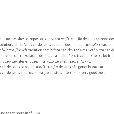
criacao-de-sites-campos-dos-goytacazes/"> criação de sites campos do
olution.com.br/criacao-de-sites-recreio-dos-bandeirantes/"> criação d
ef="https://newfacsolution.com.br/criacao-de-sites-marica/"> criação d
solution.com.br/criacao-de-sites-cabo-frio/"> criação de sites cabo fri
criacao-de-sites-macae/"> criação de sites macaé</a> <a
acao-de-sites-sao-goncalo/"> criação de sites são gonçalo</a> <a
ao-de-sites-niteroi/"> criação de sites niterói</a> very good post!
line space more useful. <a