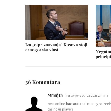
Iza „otpriznavanja“ Kosova stoji
crnogorska vlast
Negator
principi
36 Komentara
Mmnjzn
Postavljeno 09-02-2026 21:13:33
best online baccarat real money <a hre
casino us players