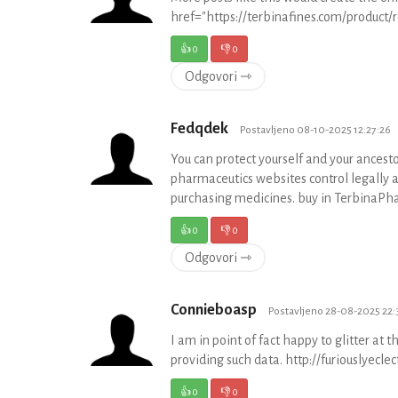
href="https://terbinafines.com/product
👍
0
👎
0
Odgovori ⇾
Fedqdek
Postavljeno 08-10-2025 12:27:26
You can protect yourself and your ances
pharmaceutics websites control legally an
purchasing medicines. buy in TerbinaPha
👍
0
👎
0
Odgovori ⇾
Connieboasp
Postavljeno 28-08-2025 22:
I am in point of fact happy to glitter at t
providing such data. http://furiouslye
👍
0
👎
0