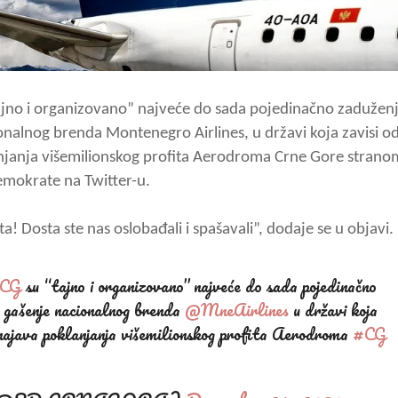
ajno i organizovano” najveće do sada pojedinačno zadužen
onalnog brenda Montenegro Airlines, u državi koja zavisi o
anjanja višemilionskog profita Aerodroma Crne Gore strano
demokrate na Twitter-u.
ta! Dosta ste nas oslobađali i spašavali”, dodaje se u objavi.
aCG
su “tajno i organizovano” najveće do sada pojedinačno
, gašenje nacionalnog brenda
@MneAirlines
u državi koja
i najava poklanjanja višemilionskog profita Aerodroma
#CG