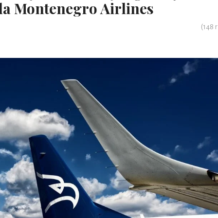
a Montenegro Airlines
(
148
r