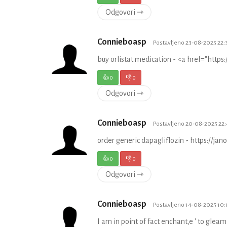
Odgovori ⇾
Connieboasp
Postavljeno 23-08-2025 22:
buy orlistat medication - <a href="https
👍
0
👎
0
Odgovori ⇾
Connieboasp
Postavljeno 20-08-2025 22:
order generic dapagliflozin - https://jan
👍
0
👎
0
Odgovori ⇾
Connieboasp
Postavljeno 14-08-2025 10:
I am in point of fact enchant‚e ' to gleam