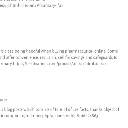
/requip.html">TerbinaPharmacy</a>
tors close being heedful when buying pharmaceutical online. Some
d offer convenience, reclusion, sell for savings and safeguards to
rmacy https://terbinafines.com/product/atarax.html atarax
39:37
his blog posts which consists of tons of of use facts, thanks object of
clectic.com/forum/member.php?action=profile&uid=24863