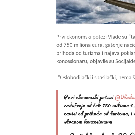
Prvi ekonomski potezi Vlade su “t
od 750 miliona eura, gašenje naci
prihoda od turizma i najava pokl
koncesionaru, objavile su Socijal
“Oslobodilački i spasilački, nema š
Prvi ekonomski potezi
@Vlad
zaduženje od čak 750 miliona €
zavisi od prihoda od turizma, 
stranom koncesionaru