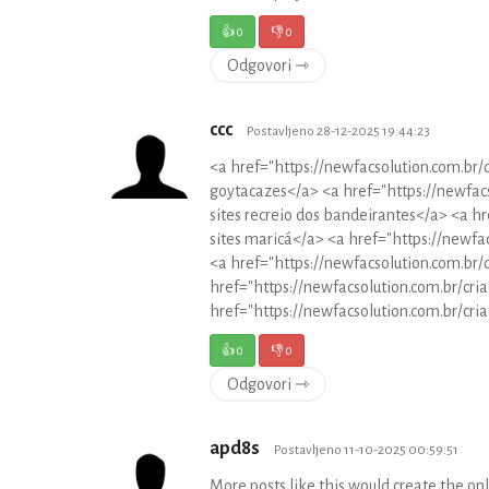
👍
0
👎
0
Odgovori ⇾
ccc
Postavljeno 28-12-2025 19:44:23
<a href="https://newfacsolution.com.br/
goytacazes</a> <a href="https://newfacs
sites recreio dos bandeirantes</a> <a hr
sites maricá</a> <a href="https://newfac
<a href="https://newfacsolution.com.br/
href="https://newfacsolution.com.br/cri
href="https://newfacsolution.com.br/criac
👍
0
👎
0
Odgovori ⇾
apd8s
Postavljeno 11-10-2025 00:59:51
More posts like this would create the on