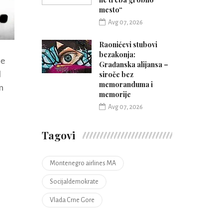
mesto“
Avg 07, 2026
Raonićevi stubovi
bezakonja:
je
Građanska alijansa –
siroče bez
d
memoranduma i
m
memorije
Avg 07, 2026
Tagovi
Montenegro airlines MA
Socijaldemokrate
Vlada Crne Gore