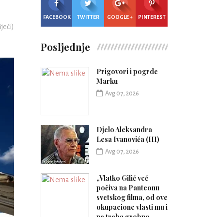
FACEBOOK
TWITTER
GOOGLE +
PINTEREST
iječi)
Posljednje
Prigovori i pogrde
Marku
Avg 07, 2026
Djelo Aleksandra
Lesa Ivanovića (III)
Avg 07, 2026
„Vlatko Gilić već
počiva na Panteonu
svetskog filma, od ove
okupacione vlasti mu i
ne treba grobno