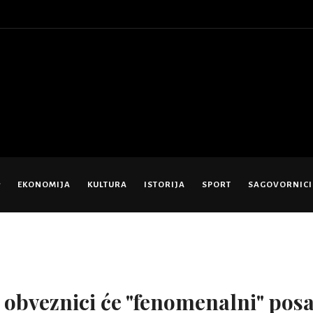
EKONOMIJA
KULTURA
ISTORIJA
SPORT
SAGOVORNICI
 obveznici će "fenomenalni" pos