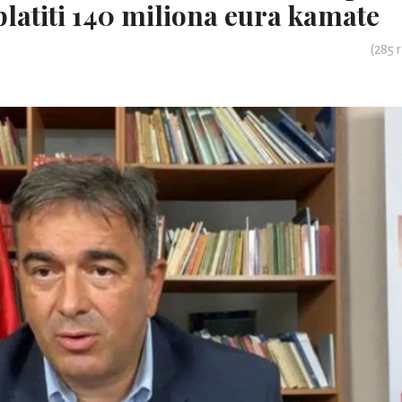
platiti 140 miliona eura kamate
(
285
r