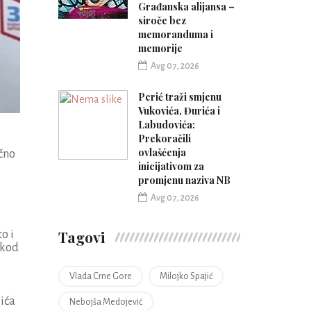
Građanska alijansa –
siroče bez
memoranduma i
memorije
Avg 07, 2026
Perić traži smjenu
Vukovića, Đurića i
Labudovića:
Prekoračili
ovlašćenja
čno
inicijativom za
promjenu naziva NB
Avg 07, 2026
Tagovi
o i
 kod
Vlada Crne Gore
Milojko Spajić
jića
Nebojša Medojević