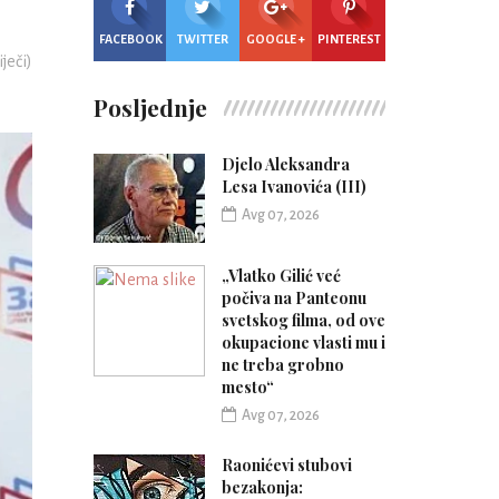
FACEBOOK
TWITTER
GOOGLE +
PINTEREST
iječi)
Posljednje
Djelo Aleksandra
Lesa Ivanovića (III)
Avg 07, 2026
„Vlatko Gilić već
počiva na Panteonu
svetskog filma, od ove
okupacione vlasti mu i
ne treba grobno
mesto“
Avg 07, 2026
Raonićevi stubovi
bezakonja: