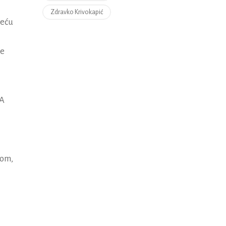
Zdravko Krivokapić
veću
je
 A
mom,