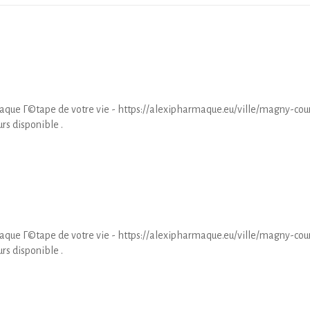
que Г©tape de votre vie - https://alexipharmaque.eu/ville/magny-cour
rs disponible .
que Г©tape de votre vie - https://alexipharmaque.eu/ville/magny-cour
rs disponible .