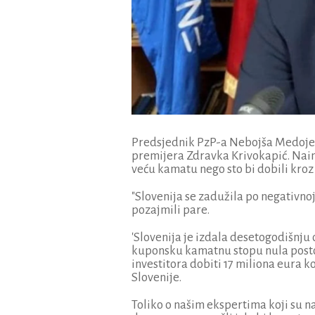
Predsjednik PzP-a Nebojša Medojević
premijera Zdravka Krivokapić. Naime
veću kamatu nego sto bi dobili kroz
"Slovenija se zadužila po negativno
pozajmili pare.
'Slovenija je izdala desetogodišnju
kuponsku kamatnu stopu nula posto u
investitora dobiti 17 miliona eura koj
Slovenije.
Toliko o našim ekspertima koji su n