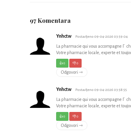
97 Komentara
Ynhctw
Postavljeno 09-04-2026 03:59:04
La pharmacie qui vous accompagne Г cha
Votre pharmacie locale, experte et toujou
👍
0
👎
0
Odgovori ⇾
Ynhctw
Postavljeno 09-04-2026 03:58:55
La pharmacie qui vous accompagne Г cha
Votre pharmacie locale, experte et toujou
👍
0
👎
0
Odgovori ⇾