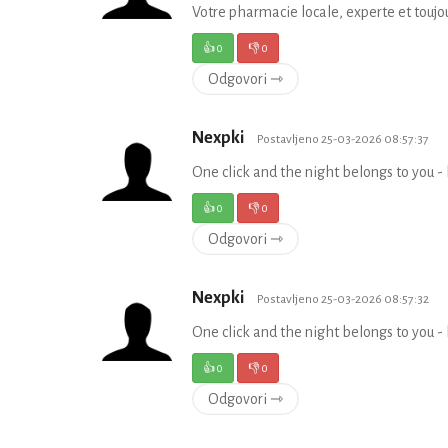
Votre pharmacie locale, experte et toujou
👍
0
👎
0
Odgovori ⇾
Nexpki
Postavljeno 25-03-2026 08:57:37
One click and the night belongs to you - 
👍
0
👎
0
Odgovori ⇾
Nexpki
Postavljeno 25-03-2026 08:57:32
One click and the night belongs to you - 
👍
0
👎
0
Odgovori ⇾