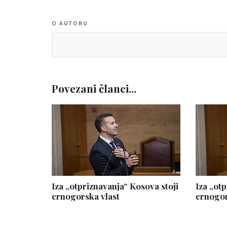
O AUTORU
Povezani članci...
Iza „otpriznavanja“ Kosova stoji
Iza „ot
crnogorska vlast
crnogor