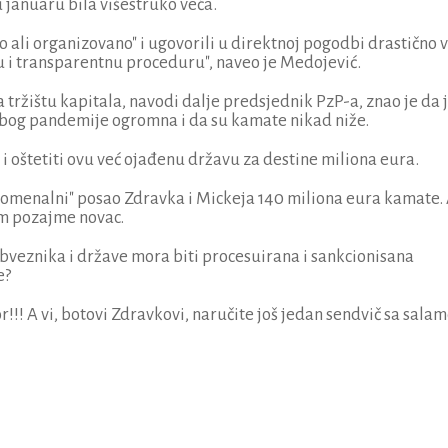
 januaru bila višestruko veća.
no ali organizovano" i ugovorili u direktnoj pogodbi drastično 
u i transparentnu proceduru", naveo je Medojević.
a tržištu kapitala, navodi dalje predsjednik PzP-a, znao je da 
bog pandemije ogromna i da su kamate nikad niže.
e i oštetiti ovu već ojađenu državu za destine miliona eura.
fenomenalni" posao Zdravka i Mickeja 140 miliona eura kamate.
im pozajme novac.
bveznika i države mora biti procesuirana i sankcionisana
e?
r!!! A vi, botovi Zdravkovi, naručite još jedan sendvič sa sala