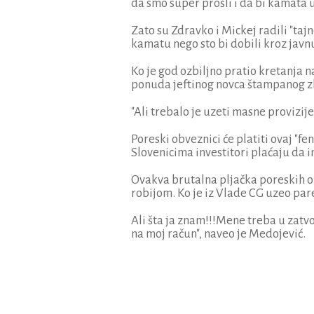
da smo super prošli i da bi kamata u
Zato su Zdravko i Mickej radili "taj
kamatu nego sto bi dobili kroz javn
Ko je god ozbiljno pratio kretanja n
ponuda jeftinog novca štampanog z
"Ali trebalo je uzeti masne provizij
Poreski obveznici će platiti ovaj "
Slovenicima investitori plaćaju da 
Ovakva brutalna pljačka poreskih o
robijom. Ko je iz Vlade CG uzeo par
Ali šta ja znam!!!Mene treba u zatvo
na moj račun", naveo je Medojević.