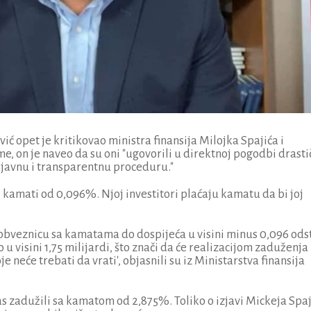
 opet je kritikovao ministra finansija Milojka Spajića i
, on je naveo da su oni "ugovorili u direktnoj pogodbi drasti
 javnu i transparentnu proceduru."
j kamati od 0,096%. Njoj investitori plaćaju kamatu da bi joj
 obveznicu sa kamatama do dospijeća u visini minus 0,096 odst
 visini 1,75 milijardi, što znači da će realizacijom zaduženja
e neće trebati da vrati', objasnili su iz Ministarstva finansija
as zadužili sa kamatom od 2,875%. Toliko o izjavi Mickeja Spa