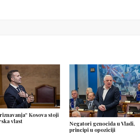
priznavanja“ Kosova stoji
ska vlast
Negatori genocida u Vladi,
principi u opoziciji