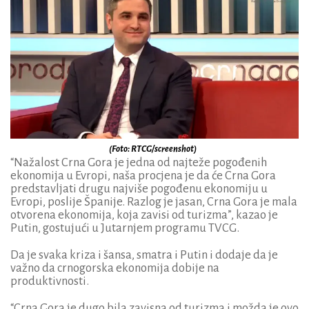
(Foto: RTCG/screenshot)
“Nažalost Crna Gora je jedna od najteže pogođenih
ekonomija u Evropi, naša procjena je da će Crna Gora
predstavljati drugu najviše pogođenu ekonomiju u
Evropi, poslije Španije. Razlog je jasan, Crna Gora je mala
otvorena ekonomija, koja zavisi od turizma”, kazao je
Putin, gostujući u Jutarnjem programu TVCG.
Da je svaka kriza i šansa, smatra i Putin i dodaje da je
važno da crnogorska ekonomija dobije na
produktivnosti.
“Crna Gora je dugo bila zavisna od turizma i možda je ovo