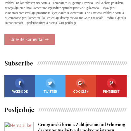
redakciji na kontakt stranici portala. • Komentare i sugestije u vezi sa uređivačkom politikom
ne objavljujemo, kao i komentare koji sadrže optužbe protiv drugih osoba. • Objavljeni
komentari predstavljaju privatno mišljenje autora komentara, i nisu stavovi redakcije portala. •
Nijesu dozvoljeni komentari koji vrijedjaju dostojanstvo Crne Gore,nacionalnu ,rodnu i vjersku
ravnopravnost ili podstice mrznja prema LGBT poulaciji.
Unesite komentar ⇾
Subscribe
FACEBOOK
TWITTER
GOOGLE +
PINTEREST
Posljednje
Crnogorski forum: Zahtijevamo od Vrhovnog
državnog tužilaštva da pokrene istragu