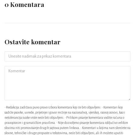
0 Komentara
Ostavite komentar
• Redakcija zadržava puno pravo izbora komentara koji će biti objavljeni. • Komentari koji
sadrže psovke, uvrede, prijetnje i govor mržnje na nacionalnoj, vjerskoj, rasnoj osnovi, kao i
netolerancija svake vrste neće biti objavljeni. • Prilikom pisanje komentara vodite računa o
pravopisnim i gramatičkim pravilima. • Nije dozvoljeno pisanje komentara isključivo velikim
slovima niti promovisanje drugih sajtova putem linkova. • Komentari u kojima nam skrećete na
slovne, tehničke i druge propuste u tekstovima, neće biti objavljeni, ali ih možete uputiti