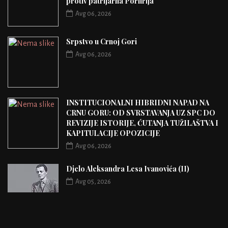
protiv patrijarha Porfirija
Avg 06, 2026
Srpstvo u Crnoj Gori
Avg 06, 2026
INSTITUCIONALNI HIBRIDNI NAPAD NA
CRNU GORU: OD SVRSTAVANJA UZ SPC DO
REVIZIJE ISTORIJE, ĆUTANJA TUŽILAŠTVA I
KAPITULACIJE OPOZICIJE
Avg 06, 2026
Djelo Aleksandra Lesa Ivanovića (II)
Avg 05, 2026