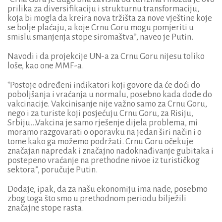
prilika za diversifikaciju i strukturnu transformaciju,
koja bi mogla da kreira nova tržišta za nove vještine koje
se bolje plaćaju, a koje Crnu Goru mogu pomjeriti u
smislu smanjenja stope siromaštva”, naveo je Putin.
Navodi i da projekcije UN-a za Crnu Goru nijesu toliko
loše, kao one MMF-a.
“Postoje određeni indikatori koji govore da će doći do
poboljšanja i vraćanja u normalu, posebno kada dođe do
vakcinacije. Vakcinisanje nije važno samo za Crnu Goru,
nego i za turiste koji posjećuju Crnu Goru, za Risiju,
Srbiju...Vakcina je samo rješenje dijela problema, mi
moramo razgovarati o oporavku na jedan širi način i o
tome kako ga možemo podržati. Crnu Goru očekuje
značajan napredak i značajno nadoknađivanje gubitaka i
postepeno vraćanje na prethodne nivoe iz turističkog
sektora”, poručuje Putin.
Dodaje, ipak, da za našu ekonomiju ima nade, posebmo
zbog toga što smo u prethodnom periodu bilježili
značajne stope rasta.