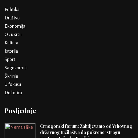
Politika
Društvo
Ekonomija
CG u srcu
Kultura
Istorija
Sport
Sagovornici
Škrinja
U fokusu
Dokolica
Posljednje
Crnogorski forum: Zahtijevamo od Vrhovnog
državnog tužilaštva da pokrene istragu