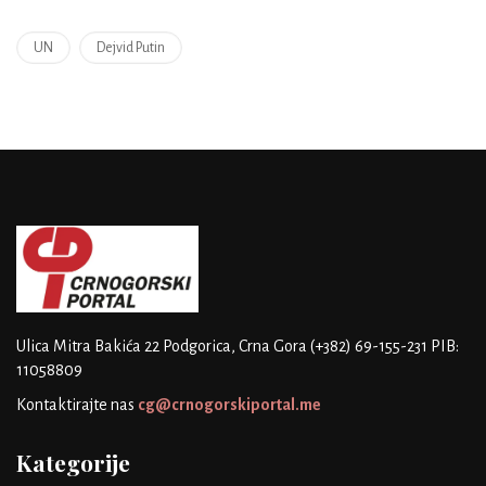
UN
Dejvid Putin
Ulica Mitra Bakića 22
Podgorica, Crna Gora
(+382) 69-155-231
PIB:
11058809
Kontaktirajte nas
cg@crnogorskiportal.me
Kategorije