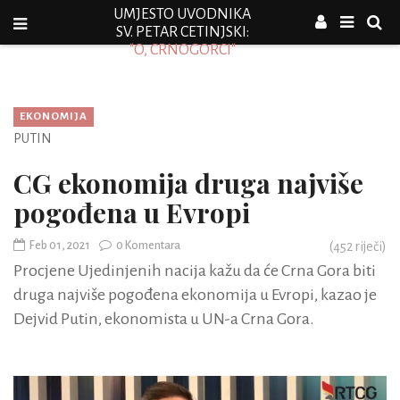
UMJESTO UVODNIKA
SV. PETAR CETINJSKI:
"O, CRNOGORCI"
EKONOMIJA
PUTIN
CG ekonomija druga najviše
pogođena u Evropi
Feb 01, 2021
0 Komentara
(
452
riječi)
Procjene Ujedinjenih nacija kažu da će Crna Gora biti
druga najviše pogođena ekonomija u Evropi, kazao je
Dejvid Putin, ekonomista u UN-a Crna Gora.