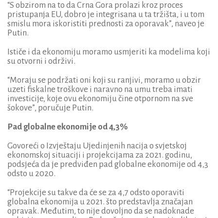
“S obzirom na to da Crna Gora prolazi kroz proces
pristupanja EU, dobro je integrisana u ta tržišta, i u tom
smislu mora iskoristiti prednosti za oporavak”, naveo je
Putin.
Ističe i da ekonomiju moramo usmjeriti ka modelima koji
su otvorni i održivi.
“Moraju se podržati oni koji su ranjivi, moramo u obzir
uzeti fiskalne troškove i naravno na umu treba imati
investicije, koje ovu ekonomiju čine otpornom na sve
šokove”, poručuje Putin.
Pad globalne ekonomije od 4,3%
Govoreći o Izvještaju Ujedinjenih nacija o svjetskoj
ekonomskoj situaciji i projekcijama za 2021. godinu,
podsjeća da je predviđen pad globalne ekonomije od 4,3
odsto u 2020.
“Projekcije su takve da će se za 4,7 odsto oporaviti
globalna ekonomija u 2021. što predstavlja značajan
opravak. Međutim, to nije dovoljno da se nadoknade