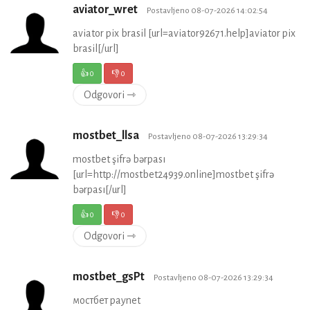
aviator_wret
Postavljeno 08-07-2026 14:02:54
aviator pix brasil [url=aviator92671.help]aviator pix
brasil[/url]
👍
0
👎
0
Odgovori ⇾
mostbet_llsa
Postavljeno 08-07-2026 13:29:34
mostbet şifrə bərpası
[url=http://mostbet24939.online]mostbet şifrə
bərpası[/url]
👍
0
👎
0
Odgovori ⇾
mostbet_gsPt
Postavljeno 08-07-2026 13:29:34
мостбет paynet