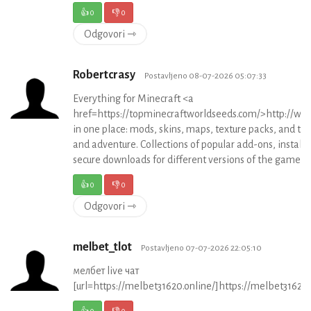
👍
0
👎
0
Odgovori ⇾
Robertcrasy
Postavljeno 08-07-2026 05:07:33
Everything for Minecraft <a
href=https://topminecraftworldseeds.com/>http://w
in one place: mods, skins, maps, texture packs, and the 
and adventure. Collections of popular add-ons, installa
secure downloads for different versions of the game.
👍
0
👎
0
Odgovori ⇾
melbet_tlot
Postavljeno 07-07-2026 22:05:10
мелбет live чат
[url=https://melbet31620.online/]https://melbet31620.o
👍
0
👎
0