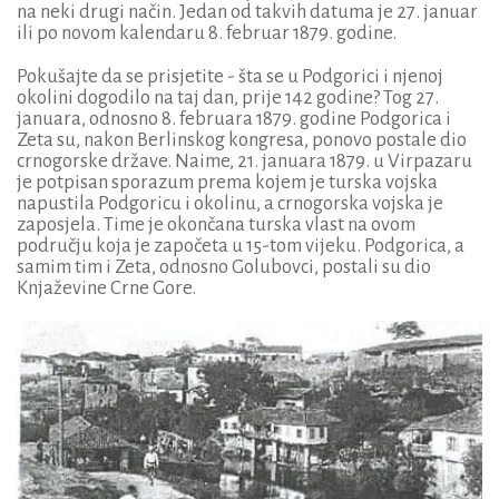
na neki drugi način. Jedan od takvih datuma je 27. januar
ili po novom kalendaru 8. februar 1879. godine.
Pokušajte da se prisjetite - šta se u Podgorici i njenoj
okolini dogodilo na taj dan, prije 142 godine? Tog 27.
januara, odnosno 8. februara 1879. godine Podgorica i
Zeta su, nakon Berlinskog kongresa, ponovo postale dio
crnogorske države. Naime, 21. januara 1879. u Virpazaru
je potpisan sporazum prema kojem je turska vojska
napustila Podgoricu i okolinu, a crnogorska vojska je
zaposjela. Time je okončana turska vlast na ovom
području koja je započeta u 15-tom vijeku. Podgorica, a
samim tim i Zeta, odnosno Golubovci, postali su dio
Knjaževine Crne Gore.