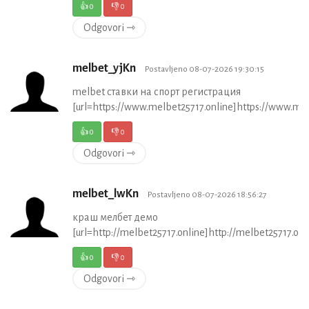
👍
0
👎
0
Odgovori ⇾
melbet_yjKn
Postavljeno 08-07-2026 19:30:15
melbet ставки на спорт регистрация
[url=https://www.melbet25717.online]https://www.melb
👍
0
👎
0
Odgovori ⇾
melbet_lwKn
Postavljeno 08-07-2026 18:56:27
краш мелбет демо
[url=http://melbet25717.online]http://melbet25717.onli
👍
0
👎
0
Odgovori ⇾