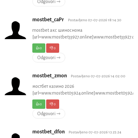
Odgovori ⇾
mostbet_caPr
Postavljeno 07-07-2026 18:14:30
mostbet акс шиноснома
[url=www.mostbet33927.online]www.mostbet33927.onli
👍
0
👎
0
Odgovori ⇾
mostbet_zmon
Postavljeno 07-07-2026 14:02:00
мостбет казино 2026
[url=www.mostbet05924.online]www.mostbet05924.onl
👍
0
👎
0
Odgovori ⇾
mostbet_dfon
Postavljeno 07-07-2026 13:25:24