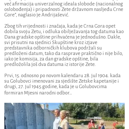
već afirmacija univerzalnog ideala slobode (nacionalnog
oslobođenja) i pripadnosti Zete državnom nasljeđu Crne
Gore“, naglasio je Andrijašević.
Zbog tih vrijednosti i značaja, kada je Crna Gora opet
dobila svoju Zetu, i odluka obilježavanja tog datuma kao
Dana gradske opštine prihvaćena je jednodušno. Dakle,
svi prisutni na sjednici Skupštine kroz izjave
predstavnika odborničkih klubova podržali su
predloženi datum, tako da rasprave praktično i nije bilo,
iako je komisija, za dan gradske opštine, bila
predložolila još dva datuma iz istorije Zete.
Prvi, 15. odnosno po novom kalendaru 28. jul 1904. kada
su Golubovci imenovani za sjedište Zetske kapetanije i
drugi, 27. jul 1945.godine, kada je u Golubovcima
formiran Mjesni narodni odbor…