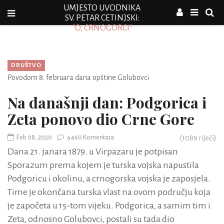
UMJESTO UVODNIKA
SV. PETAR CETINJSKI:
"O, CRNOGORCI"
DRUŠTVO
Povodom 8. februara dana opštine Golubovci
Na današnji dan: Podgorica i
Zeta ponovo dio Crne Gore
Feb 08, 2020
4460 Komentara
(
1089
riječi)
Dana 21. janara 1879. u Virpazaru je potpisan
Sporazum prema kojem je turska vojska napustila
Podgoricu i okolinu, a crnogorska vojska je zaposjela.
Time je okončana turska vlast na ovom području koja
je započeta u 15-tom vijeku. Podgorica, a samim tim i
Zeta, odnosno Golubovci, postali su tada dio