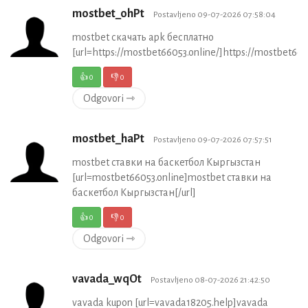
mostbet_ohPt
Postavljeno 09-07-2026 07:58:04
mostbet скачать apk бесплатно
[url=https://mostbet66053.online/]https://mostbet6605
👍
0
👎
0
Odgovori ⇾
mostbet_haPt
Postavljeno 09-07-2026 07:57:51
mostbet ставки на баскетбол Кыргызстан
[url=mostbet66053.online]mostbet ставки на
баскетбол Кыргызстан[/url]
👍
0
👎
0
Odgovori ⇾
vavada_wqOt
Postavljeno 08-07-2026 21:42:50
vavada kupon [url=vavada18205.help]vavada