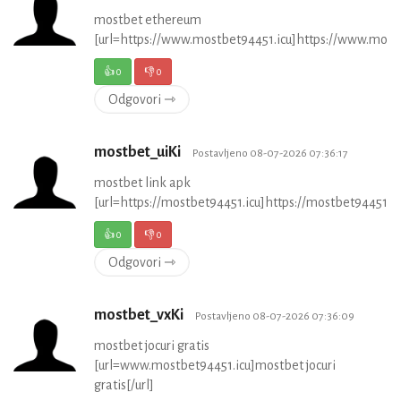
mostbet ethereum
[url=https://www.mostbet94451.icu]https://www.mostb
👍
0
👎
0
Odgovori ⇾
mostbet_uiKi
Postavljeno 08-07-2026 07:36:17
mostbet link apk
[url=https://mostbet94451.icu]https://mostbet94451.icu
👍
0
👎
0
Odgovori ⇾
mostbet_vxKi
Postavljeno 08-07-2026 07:36:09
mostbet jocuri gratis
[url=www.mostbet94451.icu]mostbet jocuri
gratis[/url]