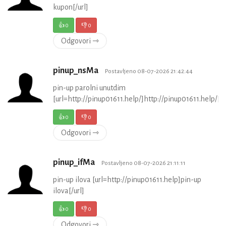
kupon[/url]
👍
0
👎
0
Odgovori ⇾
pinup_nsMa
Postavljeno 08-07-2026 21:42:44
pin-up parolni unutdim
[url=http://pinup01611.help/]http://pinup01611.help/[/u
👍
0
👎
0
Odgovori ⇾
pinup_ifMa
Postavljeno 08-07-2026 21:11:11
pin-up ilova [url=http://pinup01611.help]pin-up
ilova[/url]
👍
0
👎
0
Odgovori ⇾