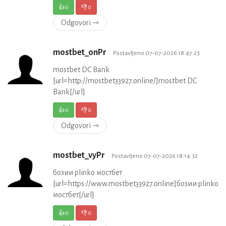
👍
0
👎
0
Odgovori ⇾
mostbet_onPr
Postavljeno 07-07-2026 18:47:23
mostbet DC Bank
[url=http://mostbet33927.online/]mostbet DC
Bank[/url]
👍
0
👎
0
Odgovori ⇾
mostbet_vyPr
Postavljeno 07-07-2026 18:14:32
бозии plinko мостбет
[url=https://www.mostbet33927.online]бозии plinko
мостбет[/url]
👍
0
👎
0