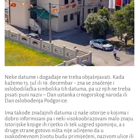
Neke datume i događaje ne treba objašnjavati. Kada
kažemo 13. jul ili 19. decembar - zna se značenje i
oslobodilačka simbolika tih datuma, pa uz njih ne treba
pisati puni naziv – Dan ustanka crnogorskog naroda ili
Dan oslobođenja Podgorice.
Ima takođe značajnih datuma iz naše istorije o kojima i
dobro informisani pa i neki visokoobrazovani malo znaju.
Istorijske knjige ih rijetko ili tek uzgred spominju, a s
druge strane gotovo ništa nije učinjeno da u
svakodnevnom životu budu primijećeni, nazivom ulice ili