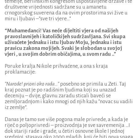
temelje, Berlinskim kongresom uspostavljene države i te
društvene vrijednosti sadržane su u amanetu
crnogorskog suverena da na ovim prostorima svi žive u
miru i ljubavi –“sve tri vjere…“
“Muhamedanci! Vas neće dijeltiti vjera od našijeh
pravoslavnijeh i katoličkijeh sudržavljana. Svi skupa
uživaćete jednaku i istu ljubav Moju, jednaku i istu
pravicu zakona mojijeh. Svaki je slobodan u svojoj
vjeri , u svojim dobrim običajima, u svom radu ..”
Poruke kralja Nikole prihvaćene, a ona s kraja
proklamacije:
”Narode! prioni oko rada…”
posebno se primila u Zeti. Taj
kraj poznat je po radišnim ljudima koji su unazad
deceniju – dvije, glavnu zaradu sticali baveći se
zemljoradnjom i kako mnogi od njih kažu “novac su vadili
iz zemlje“.
Danas je tamo sve više pogona male privrede, a kada je
riječ o poljoprivredi – proizvodnja je sve savremenija …I
dok stariji rade i grade, u četiri osnovne škole I jednoj
srednjoj ,stasava oko 2000 mladih, koji će biti nova snaga