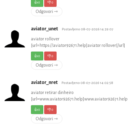
👍
0
👎
0
Odgovori ⇾
aviator_unet
Postavljeno 08-07-2026 14:39:07
aviator rollover
[url=https://aviator92671.help]aviator rollover[/url]
👍
0
👎
0
Odgovori ⇾
aviator_nret
Postavljeno 08-07-2026 14:02:58
aviator retirar dinheiro
[url=www.aviator92671.help]www.aviator92671.help[/u
👍
0
👎
0
Odgovori ⇾