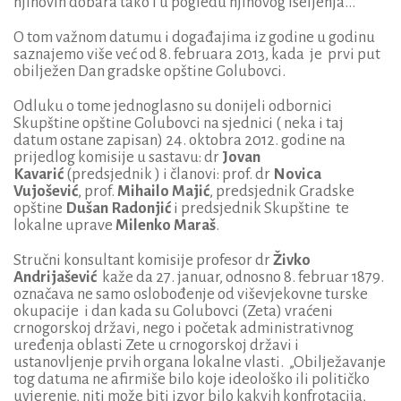
njihovih dobara tako i u pogledu njihovog iseljenja...”
O tom važnom datumu i događajima iz godine u godinu
saznajemo više već od 8. februara 2013, kada je prvi put
obilježen Dan gradske opštine Golubovci.
Odluku o tome jednoglasno su donijeli odbornici
Skupštine opštine Golubovci na sjednici ( neka i taj
datum ostane zapisan) 24. oktobra 2012. godine na
prijedlog komisije u sastavu: dr
Jovan
Kavarić
(predsjednik ) i članovi: prof. dr
Novica
Vujošević
, prof.
Mihailo Majić
, predsjednik Gradske
opštine
Dušan Radonjić
i predsjednik Skupštine te
lokalne uprave
Milenko Maraš
.
Stručni konsultant komisije profesor dr
Živko
Andrijašević
kaže da 27. januar, odnosno 8. februar 1879.
označava ne samo oslobođenje od viševjekovne turske
okupacije i dan kada su Golubovci (Zeta) vraćeni
crnogorskoj državi, nego i početak administrativnog
uređenja oblasti Zete u crnogorskoj državi i
ustanovljenje prvih organa lokalne vlasti. „Obilježavanje
tog datuma ne afirmiše bilo koje ideološko ili političko
uvjerenje, niti može biti izvor bilo kakvih konfrotacija,