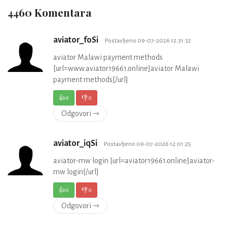
4460 Komentara
aviator_foSi
Postavljeno 09-07-2026 12:31:32
aviator Malawi payment methods
[url=www.aviator19661.online]aviator Malawi
payment methods[/url]
👍
0
👎
0
Odgovori ⇾
aviator_iqSi
Postavljeno 09-07-2026 12:01:25
aviator-mw login [url=aviator19661.online]aviator-
mw login[/url]
👍
0
👎
0
Odgovori ⇾