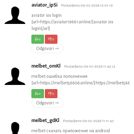
aviator_ipSi
Postavljeno 09-07-2026 12:01:19
aviator ios login
[url=https://aviator19661.online/]aviator ios
login[/url]
👍
0
👎
0
Odgovori ⇾
melbet_omKl
Postavljeno 09-07-2026 11:42:12
melbet ошибка пополнения
[url=https://melbet56606.online/]https://melbet56606.
👍
0
👎
0
Odgovori ⇾
melbet_gdKl
Postavljeno 09-07-2026 11:11:43
melbet скачать приложение на android