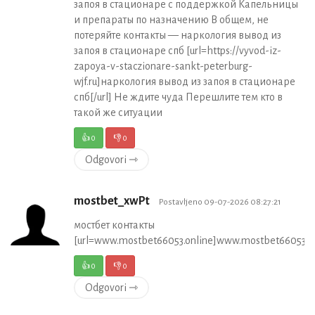
запоя в стационаре с поддержкой Капельницы
и препараты по назначению В общем, не
потеряйте контакты — наркология вывод из
запоя в стационаре спб [url=https://vyvod-iz-
zapoya-v-staczionare-sankt-peterburg-
wjf.ru]наркология вывод из запоя в стационаре
спб[/url] Не ждите чуда Перешлите тем кто в
такой же ситуации
👍
0
👎
0
Odgovori ⇾
mostbet_xwPt
Postavljeno 09-07-2026 08:27:21
мостбет контакты
[url=www.mostbet66053.online]www.mostbet66053.onl
👍
0
👎
0
Odgovori ⇾