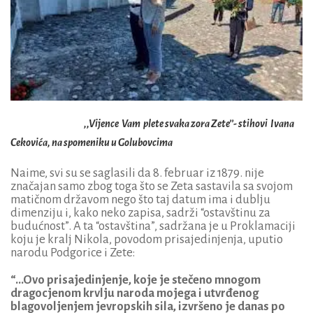
,,Vijence Vam plete svaka zora Zete’’- stihovi Ivana
Cekovića, na spomeniku u Golubovcima
Naime, svi su se saglasili da 8. februar iz 1879. nije
značajan samo zbog toga što se Zeta sastavila sa svojom
matičnom državom nego što taj datum ima i dublju
dimenziju i, kako neko zapisa, sadrži “ostavštinu za
budućnost”. A ta “ostavština”, sadržana je u Proklamaciji
koju je kralj Nikola, povodom prisajedinjenja, uputio
narodu Podgorice i Zete:
“…Ovo prisajedinjenje, koje je stečeno mnogom
dragocjenom krvlju naroda mojega i utvrđenog
blagovoljenjem jevropskih sila, izvršeno je danas po