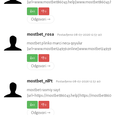
[url=www.mostbet86043.help]www.mostbet86043.help
👍
0
👎
0
Odgovori ⇾
mostbet_rosa
Postavljeno 08-07-2026 12:57:40
mostbet plinko mərci necə qoyulur
[url=www.mostbet24939.online]www.mostbet24939.onl
👍
0
👎
0
Odgovori ⇾
mostbet_nlPt
Postavljeno 08-07-2026 12:57:40
mostbet rasmiy sayt
[url=https://mostbet86043.help]https://mostbet86043.
👍
0
👎
0
Odgovori ⇾