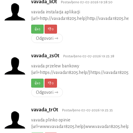
vavada_liOt
Postavljeno 07-07-2026 19:58:50
vavada instalacja aplikacji
[url=http://vavada18205.help]http://vavada18205.help[
👍
0
👎
0
Odgovori ⇾
vavada_zsOt
Postavljeno 07-07-2026 19:25:38
vavada przelew bankowy
[url=https://vavada18205.help/]https://vavada18205.he
👍
0
👎
0
Odgovori ⇾
vavada_trOt
Postavljeno 07-07-2026 19:25:35
vavada plinko opinie
[url=www.vavada18205.help]www.vavada18205.help[/u