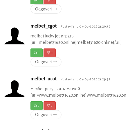
Odgovori ⇾
melbet_cgot
Postavljeno 07-07-2026 21:29:56
melbet lucky jet играть
[url=melbet31620.online]melbet31620.online[/url]
👍
0
👎
0
Odgovori ⇾
melbet_ucot
Postavljeno 07-07-2026 21:29:52
мелбет результаты матчей
[url=www.melbet31620.online]www.melbet31620.onlin
👍
0
👎
0
Odgovori ⇾