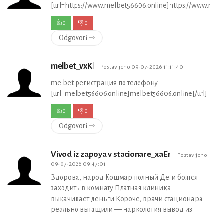
[url=https://www.melbet56606.online]https://www.me
👍
0
👎
0
Odgovori ⇾
melbet_vxKl
Postavljeno 09-07-2026 11:11:40
melbet регистрация по телефону
[url=melbet56606.online]melbet56606.online[/url]
👍
0
👎
0
Odgovori ⇾
Vivod iz zapoya v stacionare_xaEr
Postavljeno
09-07-2026 09:47:01
Здорова, народ Кошмар полный Дети боятся
заходить в комнату Платная клиника —
выкачивает деньги Короче, врачи стационара
реально вытащили — наркология вывод из