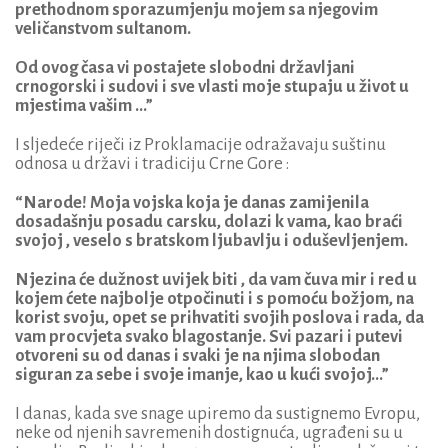
prethodnom sporazumjenju mojem sa njegovim
veličanstvom sultanom.
Od ovog časa vi postajete slobodni državljani
crnogorski i sudovi i sve vlasti moje stupaju u život u
mjestima vašim ...”
I sljedeće riječi iz Proklamacije odražavaju suštinu
odnosa u državi i tradiciju Crne Gore :
“Narode! Moja vojska koja je danas zamijenila
dosadašnju posadu carsku, dolazi k vama, kao braći
svojoj , veselo s bratskom ljubavlju i oduševljenjem.
Njezina će dužnost uvijek biti , da vam čuva mir i red u
kojem ćete najbolje otpočinuti i s pomoću božjom, na
korist svoju, opet se prihvatiti svojih poslova i rada, da
vam procvjeta svako blagostanje. Svi pazari i putevi
otvoreni su od danas i svaki je na njima slobodan
siguran za sebe i svoje imanje, kao u kući svojoj…”
I danas, kada sve snage upiremo da sustignemo Evropu,
neke od njenih savremenih dostignuća, ugrađeni su u