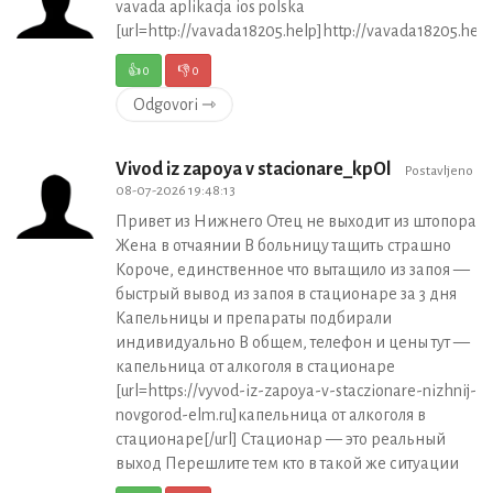
vavada aplikacja ios polska
[url=http://vavada18205.help]http://vavada18205.help[
👍
0
👎
0
Odgovori ⇾
Vivod iz zapoya v stacionare_kpOl
Postavljeno
08-07-2026 19:48:13
Привет из Нижнего Отец не выходит из штопора
Жена в отчаянии В больницу тащить страшно
Короче, единственное что вытащило из запоя —
быстрый вывод из запоя в стационаре за 3 дня
Капельницы и препараты подбирали
индивидуально В общем, телефон и цены тут —
капельница от алкоголя в стационаре
[url=https://vyvod-iz-zapoya-v-staczionare-nizhnij-
novgorod-elm.ru]капельница от алкоголя в
стационаре[/url] Стационар — это реальный
выход Перешлите тем кто в такой же ситуации