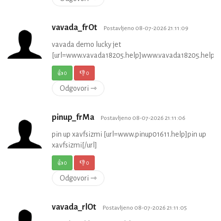
vavada_frOt
Postavljeno 08-07-2026 21:11:09
vavada demo lucky jet
[url=www.vavada18205.help]www.vavada18205.help[/u
👍
0
👎
0
Odgovori ⇾
pinup_frMa
Postavljeno 08-07-2026 21:11:06
pin up xavfsizmi [url=www.pinup01611.help]pin up
xavfsizmi[/url]
👍
0
👎
0
Odgovori ⇾
vavada_rlOt
Postavljeno 08-07-2026 21:11:05