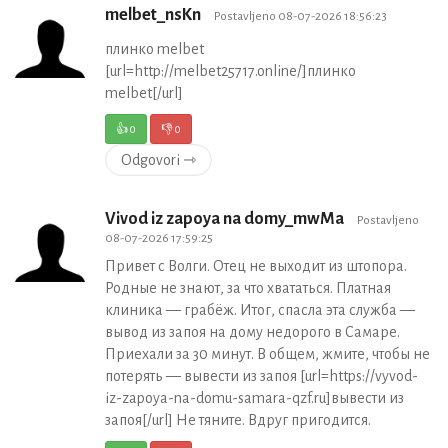
melbet_nsKn
Postavljeno 08-07-2026 18:56:23
плинко melbet
[url=http://melbet25717.online/]плинко
melbet[/url]
👍
0
👎
0
Odgovori ⇾
Vivod iz zapoya na domy_mwMa
Postavljeno
08-07-2026 17:59:25
Привет с Волги. Отец не выходит из штопора.
Родные не знают, за что хвататься. Платная
клиника — грабёж. Итог, спасла эта служба —
вывод из запоя на дому недорого в Самаре.
Приехали за 30 минут. В общем, жмите, чтобы не
потерять — вывести из запоя [url=https://vyvod-
iz-zapoya-na-domu-samara-qzf.ru]вывести из
запоя[/url] Не тяните. Вдруг пригодится.