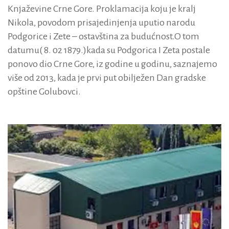
Knjaževine Crne Gore. Proklamacija koju je kralj
Nikola, povodom prisajedinjenja uputio narodu
Podgorice i Zete – ostavština za budućnost.O tom
datumu( 8. 02 1879.)kada su Podgorica I Zeta postale
ponovo dio Crne Gore, iz godine u godinu, saznajemo
više od 2013, kada je prvi put obilježen Dan gradske
opštine Golubovci.