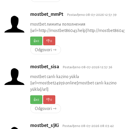
mostbet_mmPt
Postavljeno 08-07-2026 12:57:39
mostbet лимиты пополнения
[url=http://mostbet86043.help]http://mostbet86043.he
👍
0
👎
0
Odgovori ⇾
mostbet_sisa
Postavljeno 08-07-2026 12:57:36
mostbet canlı kazino yüklə
[url=mostbet24939.online]mostbet canlı kazino
yüklə[/url]
👍
0
👎
0
Odgovori ⇾
mostbet_sjKi
Postavljeno 08-07-2026 08:03:42