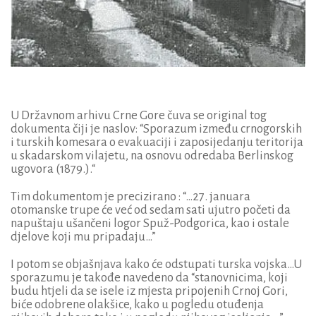
U Državnom arhivu Crne Gore čuva se original tog
dokumenta čiji je naslov: “Sporazum između crnogorskih
i turskih komesara o evakuaciji i zaposijedanju teritorija
u skadarskom vilajetu, na osnovu odredaba Berlinskog
ugovora (1879.).“
Tim dokumentom je precizirano : “…27. januara
otomanske trupe će već od sedam sati ujutro početi da
napuštaju ušančeni logor Spuž-Podgorica, kao i ostale
djelove koji mu pripadaju…”
I potom se objašnjava kako će odstupati turska vojska…U
sporazumu je takođe navedeno da “stanovnicima, koji
budu htjeli da se isele iz mjesta pripojenih Crnoj Gori,
biće odobrene olakšice, kako u pogledu otuđenja