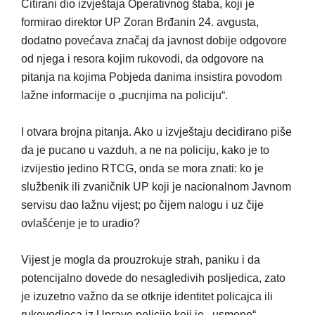
Citirani dio izvještaja Operativnog štaba, koji je
formirao direktor UP Zoran Brđanin 24. avgusta,
dodatno povećava značaj da javnost dobije odgovore
od njega i resora kojim rukovodi, da odgovore na
pitanja na kojima Pobjeda danima insistira povodom
lažne informacije o „pucnjima na policiju“.
I otvara brojna pitanja. Ako u izvještaju decidirano piše
da je pucano u vazduh, a ne na policiju, kako je to
izvijestio jedino RTCG, onda se mora znati: ko je
službenik ili zvaničnik UP koji je nacionalnom Javnom
servisu dao lažnu vijest; po čijem nalogu i uz čije
ovlašćenje je to uradio?
Vijest je mogla da prouzrokuje strah, paniku i da
potencijalno dovede do nesagledivih posljedica, zato
je izuzetno važno da se otkrije identitet policajca ili
rukovodioca iz Uprave policije koji je ,,usmeno“