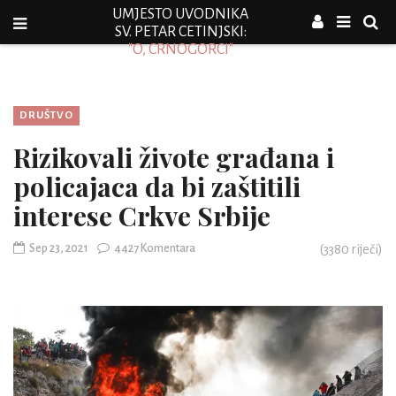
UMJESTO UVODNIKA
SV. PETAR CETINJSKI:
"O, CRNOGORCI"
DRUŠTVO
Rizikovali živote građana i
policajaca da bi zaštitili
interese Crkve Srbije
Sep 23, 2021
4427 Komentara
(
3380
riječi)