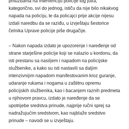
pritužbama na intervenciju policije tog jutra,
kategorično, svi do jednog, ističu da nije bilo nikakvog
napada na policiju, te da policajci prije akcije nijesu
izdali naredbu da se raziđu, u izvještaju šestorice
čelnika Uprave policije piše drugačije.
– Nakon napada izdato je upozorenje i naređenje od
strane starješine policije koji se nalazio u kordonu, da
isti prestanu sa nasiljem i napadom na policijske
službenike, a kako su isti nastavili sa daljim
intenzivnijim napadom manifestovanim kroz guranje,
udaranje rukama i nogama u zaštitnu opremu
policijskih službenika, kao i bacanjem raznih predmeta
u njihovom pravcu, izdato je naređenje da se
upotrijebe sredstva prinude, najprije ručni sprej sa
nadražujućim sredstvom, kao najblaže sredstvo
prinude – navodi se u izvještaju.