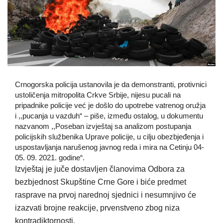
Crnogorska policija ustanovila je da demonstranti, protivnici
ustoličenja mitropolita Crkve Srbije, nijesu pucali na
pripadnike policije već je došlo do upotrebe vatrenog oružja
i ,,pucanja u vazduh“ – piše, između ostalog, u dokumentu
nazvanom ,,Poseban izvještaj sa analizom postupanja
policijskih službenika Uprave policije, u cilju obezbjeđenja i
uspostavljanja narušenog javnog reda i mira na Cetinju 04-
05. 09. 2021. godine“.
Izvještaj je juče dostavljen članovima Odbora za
bezbjednost Skupštine Crne Gore i biće predmet
rasprave na prvoj narednoj sjednici i nesumnjivo će
izazvati brojne reakcije, prvenstveno zbog niza
kontradiktornosti.