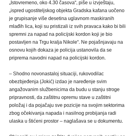
„Istovremeno, oko 4.30 časova“, piše u izvještaju,
„ispred ugostiteljskog objekta Gradska kafana uočeno
je grupisanje više desetina uglavnom maskiranih
mlađih lica, koji su pristizali iz svih pravaca kako bi bili
spremni za napad na policijski kordon koji je bio
postavljen na Trgu kralja Nikole“. Ne pojašnjavaju na
osnovu kojih dokaza je policija ustanovila da se
priprema navodni napad na policijski kordon.
– Shodno novonastaloj situaciji, rukovodilac
obezbjeđenja (Jokić) izdao je naređenje svim
angažovanim službenicima da budu u stanju stroge
pripravnosti, da zaštitnu opremu stave u zaštitni
položaj i da pojačaju sve pozicije na svojim sektorima
zbog očekivanja napada i nasilnog probijanja radi
ulaska u štićeni prostor – naglašava se u dokumentu.