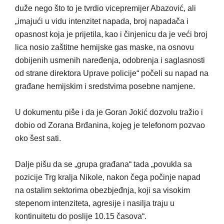
duže nego što to je tvrdio vicepremijer Abazović, ali
„imajući u vidu intenzitet napada, broj napadača i
opasnost koja je prijetila, kao i činjenicu da je veći broj
lica nosio zaštitne hemijske gas maske, na osnovu
dobijenih usmenih naređenja, odobrenja i saglasnosti
od strane direktora Uprave policije“ počeli su napad na
građane hemijskim i sredstvima posebne namjene.
U dokumentu piše i da je Goran Jokić dozvolu tražio i
dobio od Zorana Brđanina, kojeg je telefonom pozvao
oko šest sati.
Dalje pišu da se „grupa građana“ tada „povukla sa
pozicije Trg kralja Nikole, nakon čega počinje napad
na ostalim sektorima obezbjeđnja, koji sa visokim
stepenom intenziteta, agresije i nasilja traju u
kontinuitetu do poslije 10.15 časova“.