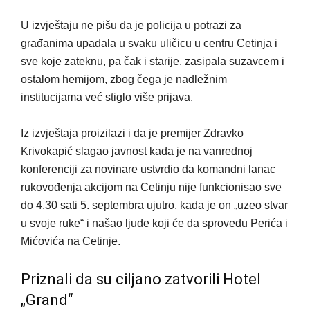
U izvještaju ne pišu da je policija u potrazi za
građanima upadala u svaku uličicu u centru Cetinja i
sve koje zateknu, pa čak i starije, zasipala suzavcem i
ostalom hemijom, zbog čega je nadležnim
institucijama već stiglo više prijava.
Iz izvještaja proizilazi i da je premijer Zdravko
Krivokapić slagao javnost kada je na vanrednoj
konferenciji za novinare ustvrdio da komandni lanac
rukovođenja akcijom na Cetinju nije funkcionisao sve
do 4.30 sati 5. septembra ujutro, kada je on „uzeo stvar
u svoje ruke“ i našao ljude koji će da sprovedu Perića i
Mićovića na Cetinje.
Priznali da su ciljano zatvorili Hotel
„Grand“