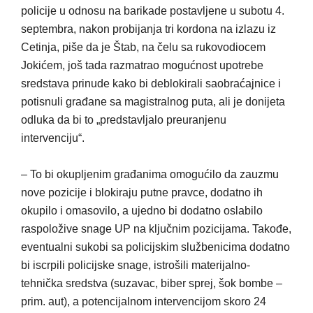
policije u odnosu na barikade postavljene u subotu 4.
septembra, nakon probijanja tri kordona na izlazu iz
Cetinja, piše da je Štab, na čelu sa rukovodiocem
Jokićem, još tada razmatrao mogućnost upotrebe
sredstava prinude kako bi deblokirali saobraćajnice i
potisnuli građane sa magistralnog puta, ali je donijeta
odluka da bi to „predstavljalo preuranjenu
intervenciju“.
– To bi okupljenim građanima omogućilo da zauzmu
nove pozicije i blokiraju putne pravce, dodatno ih
okupilo i omasovilo, a ujedno bi dodatno oslabilo
raspoložive snage UP na ključnim pozicijama. Takođe,
eventualni sukobi sa policijskim službenicima dodatno
bi iscrpili policijske snage, istrošili materijalno-
tehnička sredstva (suzavac, biber sprej, šok bombe –
prim. aut), a potencijalnom intervencijom skoro 24