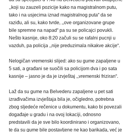
,,koji su zauzeli pozicije kako na magistralnom putu,
tako i na usjecima iznad magistralnog puta“ da se
raziđu, ali su, kako tvrde, ,,ove organizovane grupe
bile spremne na napad“ pa su se policajci povukli.
Nešto kasnije, oko 8:20 začuli su se rafalni pucnji u
vazduh, pa policija ,,nije preduzimala nikakve akcije“.
Nelogičan vremenski slijed: ako su gume zapaljene u
5 sati, a građani se suočili sa policijom dva i po sata
kasnije – jasno je da je izvještaj ,,vremenski friziran“.
Laž da su gume na Belvederu zapaljene u pet sati
izrađivačima izvještaja bila je, očigledno, potrebna
zbog sljedeće rečenice u dokumentu, kako bi povezali
događaje u gradu i na ovoj lokaciji, odnosno
predstavili da je sve bilo koordinirano i organizovano,
te da su gume bile postavljene ne kao barikada, već je