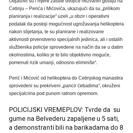
Objasnili su i mjere zaštite dvojice nezvanih gostiju na
Cetinju – Perića i Mićovića, ukazujući da su „prilikom
planiranja i realizacije“ uzeli „u obzir i operativni
podatak da postoji mogućnost ugrožavanja helikoptera
nakon slijetanja, te su planirane i realizovane
aktivnosti prvenstveno specijalnih jedinica, ali i ostalih
službenika policije sprovedene na način da se u datim
okolnostima, koliko je to bilo objektivno moguće,
pomenuti rizik umanji, odnosno eliminiše“.
Perić i Mićović od helikoptera do Cetinjskog manastira
sprovedeni su prekriveni „pancir ćebadima“, okruženi
specijalcima pod punom ratnom opremom.
POLICIJSKI VREMEPLOV: Tvrde da su
gume na Belvederu zapaljene u 5 sati,
a demonstranti bili na barikadama do 8