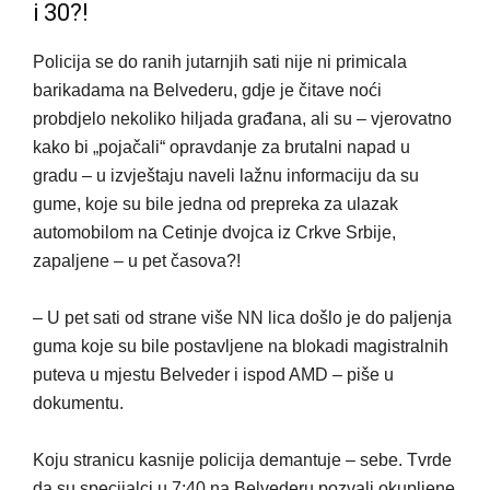
i 30?!
Policija se do ranih jutarnjih sati nije ni primicala
barikadama na Belvederu, gdje je čitave noći
probdjelo nekoliko hiljada građana, ali su – vjerovatno
kako bi „pojačali“ opravdanje za brutalni napad u
gradu – u izvještaju naveli lažnu informaciju da su
gume, koje su bile jedna od prepreka za ulazak
automobilom na Cetinje dvojca iz Crkve Srbije,
zapaljene – u pet časova?!
– U pet sati od strane više NN lica došlo je do paljenja
guma koje su bile postavljene na blokadi magistralnih
puteva u mjestu Belveder i ispod AMD – piše u
dokumentu.
Koju stranicu kasnije policija demantuje – sebe. Tvrde
da su specijalci u 7:40 na Belvederu pozvali okupljene