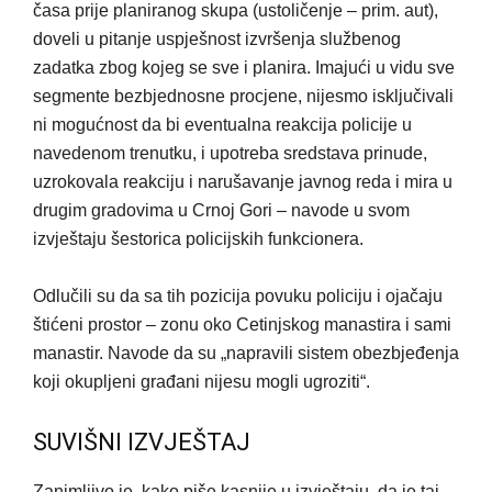
časa prije planiranog skupa (ustoličenje – prim. aut),
doveli u pitanje uspješnost izvršenja službenog
zadatka zbog kojeg se sve i planira. Imajući u vidu sve
segmente bezbjednosne procjene, nijesmo isključivali
ni mogućnost da bi eventualna reakcija policije u
navedenom trenutku, i upotreba sredstava prinude,
uzrokovala reakciju i narušavanje javnog reda i mira u
drugim gradovima u Crnoj Gori – navode u svom
izvještaju šestorica policijskih funkcionera.
Odlučili su da sa tih pozicija povuku policiju i ojačaju
štićeni prostor – zonu oko Cetinjskog manastira i sami
manastir. Navode da su „napravili sistem obezbjeđenja
koji okupljeni građani nijesu mogli ugroziti“.
SUVIŠNI IZVJEŠTAJ
Zanimljivo je, kako piše kasnije u izvještaju, da je taj