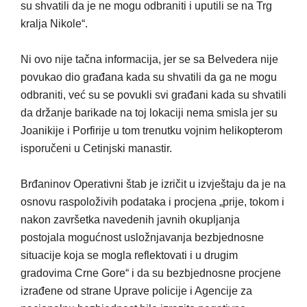
su shvatili da je ne mogu odbraniti i uputili se na Trg
kralja Nikole“.
Ni ovo nije tačna informacija, jer se sa Belvedera nije
povukao dio građana kada su shvatili da ga ne mogu
odbraniti, već su se povukli svi građani kada su shvatili
da držanje barikade na toj lokaciji nema smisla jer su
Joanikije i Porfirije u tom trenutku vojnim helikopterom
isporučeni u Cetinjski manastir.
Brđaninov Operativni štab je izričit u izvještaju da je na
osnovu raspoloživih podataka i procjena „prije, tokom i
nakon završetka navedenih javnih okupljanja
postojala mogućnost usložnjavanja bezbjednosne
situacije koja se mogla reflektovati i u drugim
gradovima Crne Gore“ i da su bezbjednosne procjene
izrađene od strane Uprave policije i Agencije za