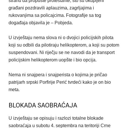
stranu da propušte protestante, što su okupljeni
građani pozdravili aplauzima, zagrljajima i
rukovanjima sa policajcima. Fotografije sa tog
događaja objavila je – Pobjeda.
U izvještaju nema slova ni o dvojici policijskih pilota
koji su odbili da pilotiraju helikopterom, a koji su potom
suspendovani. Ni riječju se ne navodi da je transport
policijskim helikopterom uopšte i bio opcija.
Nema ni snajpera i snajperista o kojima je pričao
patrijarh srpski Porfirije Perić tvrdeći kako je on bio
meta.
BLOKADA SAOBRAĆAJA
U izvještaju se opisuju i razlozi totalne blokade
saobraćaja u subotu 4. septembra na teritoriji Crne