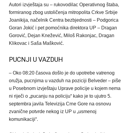
Autori izvještaja su – rukovodilac Operativnog štaba,
formiranog zbog ustoličenja mitropolita Crkve Srbije
Joanikija, načelnik Centra bezbjednosti – Podgorica
Goran Jokić i pet pomoćnika direktora UP – Dragan
Gorović, Dejan Knežević, Miloš Rakonjac, Dragan
Klikovac i Saša Mašković.
PUCNJI U VAZDUH
– Oko 08:20 časova došlo je do upotrebe vatrenog
oružja, pucnjima u vazduh na poziciji Belveder – piše
u Posebnom izvještaju Uprave policije u kojem nema
ni riječi o „pucanju na policiju“ kako je to ujutro 5.
septembra javila Televizija Crne Gore na osnovu
zvanične potvrde nekog iz UP u „usmenoj
komunikaciji“.