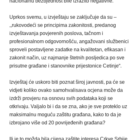
nacionalnu bezbjednost bile izrazito negativne.
Uprkos svemu, u izvještaju se zaključuje da su –
,,rukovodeći se principima zakonitosti, predanog
izvještavanja povjerenih poslova, tačnom i
profesionalnom odgovornošću, angažovani službenici
sproveli postavljene zadatke na kvalitetan, efikasan i
zakonit način, uz najmanje štetnih posljedica po sve
prisutne građane i stanovnike prijestonice Cetinje“.
Izvještaj će uskoro biti poznat široj javnosti, pa će se
vidjeti koliko ovako samohvalisava ocjena može da
izdrži provjeru na osnovu svih podataka koji se
otkrivaju. Valjalo bi i da se zna, ako je sve proteklo uz
maksimalnu moguću zaštitu građana, kako to da je
izbrojano više od 20 povrijeđenih građana?
Ili je to možda bila cijena zaštite interesa Crkve Srbije