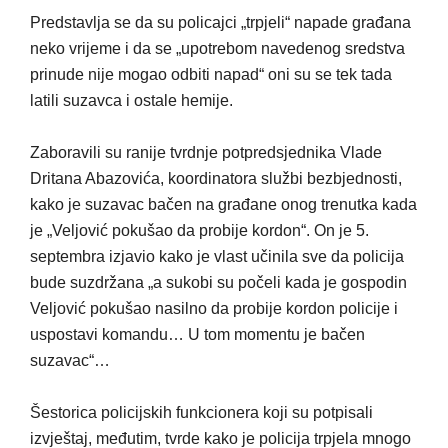
Predstavlja se da su policajci „trpjeli“ napade građana
neko vrijeme i da se „upotrebom navedenog sredstva
prinude nije mogao odbiti napad“ oni su se tek tada
latili suzavca i ostale hemije.
Zaboravili su ranije tvrdnje potpredsjednika Vlade
Dritana Abazovića, koordinatora službi bezbjednosti,
kako je suzavac bačen na građane onog trenutka kada
je „Veljović pokušao da probije kordon“. On je 5.
septembra izjavio kako je vlast učinila sve da policija
bude suzdržana „a sukobi su počeli kada je gospodin
Veljović pokušao nasilno da probije kordon policije i
uspostavi komandu… U tom momentu je bačen
suzavac“…
Šestorica policijskih funkcionera koji su potpisali
izvještaj, međutim, tvrde kako je policija trpjela mnogo