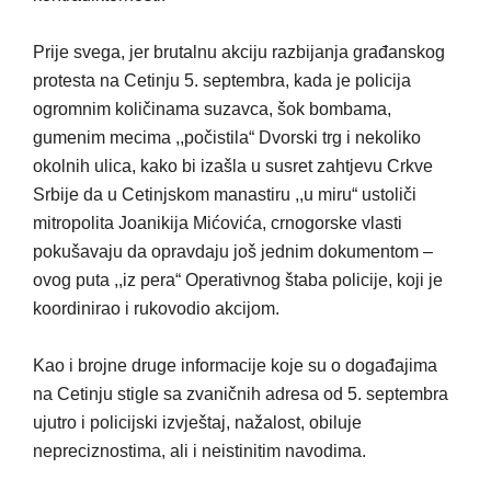
Prije svega, jer brutalnu akciju razbijanja građanskog
protesta na Cetinju 5. septembra, kada je policija
ogromnim količinama suzavca, šok bombama,
gumenim mecima ,,počistila“ Dvorski trg i nekoliko
okolnih ulica, kako bi izašla u susret zahtjevu Crkve
Srbije da u Cetinjskom manastiru ,,u miru“ ustoliči
mitropolita Joanikija Mićovića, crnogorske vlasti
pokušavaju da opravdaju još jednim dokumentom –
ovog puta ,,iz pera“ Operativnog štaba policije, koji je
koordinirao i rukovodio akcijom.
Kao i brojne druge informacije koje su o događajima
na Cetinju stigle sa zvaničnih adresa od 5. septembra
ujutro i policijski izvještaj, nažalost, obiluje
nepreciznostima, ali i neistinitim navodima.