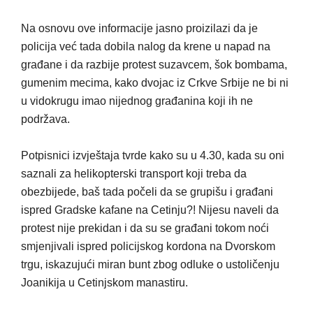
Na osnovu ove informacije jasno proizilazi da je
policija već tada dobila nalog da krene u napad na
građane i da razbije protest suzavcem, šok bombama,
gumenim mecima, kako dvojac iz Crkve Srbije ne bi ni
u vidokrugu imao nijednog građanina koji ih ne
podržava.
Potpisnici izvještaja tvrde kako su u 4.30, kada su oni
saznali za helikopterski transport koji treba da
obezbijede, baš tada počeli da se grupišu i građani
ispred Gradske kafane na Cetinju?! Nijesu naveli da
protest nije prekidan i da su se građani tokom noći
smjenjivali ispred policijskog kordona na Dvorskom
trgu, iskazujući miran bunt zbog odluke o ustoličenju
Joanikija u Cetinjskom manastiru.