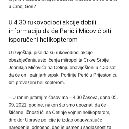
u Crnoj Gori?
U 4.30 rukovodioci akcije dobili
informaciju da će Perić i Mićović biti
isporučeni helikopterom
U izvještaju piše da su rukovodioci akcije
obezbjeđenja ustoličenja mitropolita Crkve Srbije
Joanikija Mićovića na Cetinju obaviješteni u 4.30 sati
da će on i patrijarh srpski Porfirije Perić u Prijestonicu
biti prevezeni helikopterom.
– U ranim jutarnjim časovima – 4.30 časova, dana 05.
09. 2021. godine, nakon što smo upoznati da će
štićene ličnosti ići na Cetinje vojnim helikopterom,
direktor Uprave policije je izdao odgovarajuće
naređenje, odnosno, dao je usmenu saglasnost za