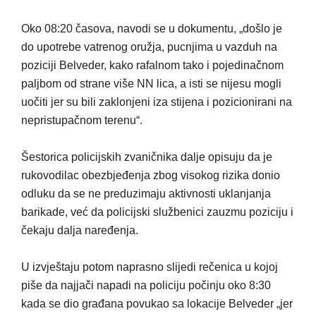
Oko 08:20 časova, navodi se u dokumentu, „došlo je
do upotrebe vatrenog oružja, pucnjima u vazduh na
poziciji Belveder, kako rafalnom tako i pojedinačnom
paljbom od strane više NN lica, a isti se nijesu mogli
uočiti jer su bili zaklonjeni iza stijena i pozicionirani na
nepristupačnom terenu“.
Šestorica policijskih zvaničnika dalje opisuju da je
rukovodilac obezbjeđenja zbog visokog rizika donio
odluku da se ne preduzimaju aktivnosti uklanjanja
barikade, već da policijski službenici zauzmu poziciju i
čekaju dalja naređenja.
U izvještaju potom naprasno slijedi rečenica u kojoj
piše da najjači napadi na policiju počinju oko 8:30
kada se dio građana povukao sa lokacije Belveder „jer