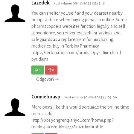
Lazedek
Postavljeno 08-10-2025 05:15:18
You can shelter yourself and your dearest nearby
being cautious when buying panacea online. Some
pharmacopoeia websites function legally and sell
convenience, secretiveness, sell for savings and
safeguards as a replacement for purchasing
medicines. buy in TerbinaPharmacy
https://terbinafines.com/product/pyridium.html
pyridium
👍
0
👎
0
Odgovori ⇾
Connieboasp
Postavljeno 30-08-2025 18:03:06
More posts like this would persuade the online time
more useful.
http://bbs.yongrenqianyou.com/home.php?
mod=space&uid=4277810&do=profile