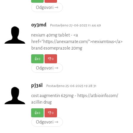
Odgovori ⇾
oy3md
Postavljeno 27-06-2025 11:44:49
nexium 40mg tablet - <a
href="https://anexamate.com/">nexiumtous</a>
brand esomeprazole 20mg
👍
0
👎
0
Odgovori ⇾
pj36l
Postavljeno 25-06-2025 19:28:31
cost augmentin 625mg - https://atbioinfo.com/
acillin drug
👍
0
👎
0
Odgovori ⇾