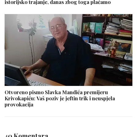
istorijsko trajanje, danas zbog toga plaćamo
Otvoreno pismo Slavka Mandića premijeru
Krivokapiću: Vaš poziv je jeftin trik i neuspjela
provokacija
40 Komentara