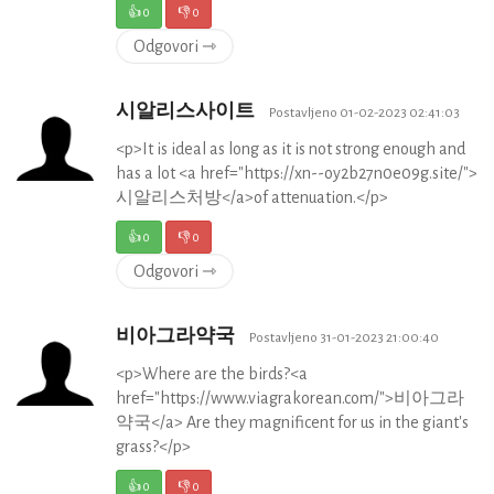
👍
0
👎
0
Odgovori ⇾
시알리스사이트
Postavljeno 01-02-2023 02:41:03
<p>It is ideal as long as it is not strong enough and
has a lot <a href="https://xn--oy2b27n0e09g.site/">
시알리스처방</a>of attenuation.</p>
👍
0
👎
0
Odgovori ⇾
비아그라약국
Postavljeno 31-01-2023 21:00:40
<p>Where are the birds?<a
href="https://www.viagrakorean.com/">비아그라
약국</a> Are they magnificent for us in the giant's
grass?</p>
👍
0
👎
0