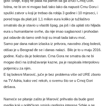
gost Srbije, kojoj ne pada na pamet da ga izruči Crnoj Gori.
Istina, ne bi on ni mogao baš tako lako da napusti Crnu Goru i
spuški zatvor u koji je trebao da robija 3 godine i 10 mjeseci, i
pored toga da plati još 1,1 milion eura koliko je tužilaštvo
smatralo da je stavio u vlastiti špag, pa još i da uplati sto hiljada
eura u humanitarne svrhe, da nije imao saglasnost i prohodan
put odavde do tamo onih koji su imali tada takvu moć.
Samo par dana nakon izlaska iz pritvora, navodno zbog bolesti,
otišao je u Beograd đe se i danas nalazi. Bilo je to u maju 2016.
godine. Kažu da je bolestan. Crna Gora ne smatra da ne bi
mogao doći na izdražavanje kazne, pa je raspisala interpolovu
potjernicu za njim.
E taj bolesni Marović, juče je bez problema više od URE zborio
na TV Adria, kako već rekoh, o svemu što se u Crnoj Gori
dešava.
Nameće se pitanje zašto je Marović prihvatio da bude gost
medija koji u političkom smislu preferira interese Srbije a ne