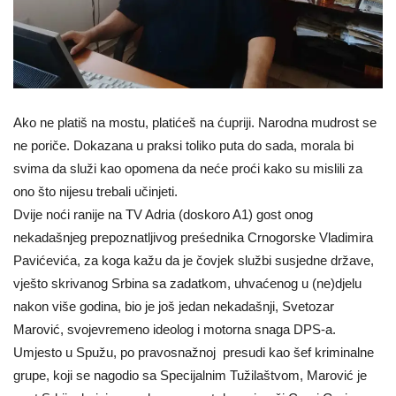
Ako ne platiš na mostu, platićeš na ćupriji. Narodna mudrost se
ne poriče. Dokazana u praksi toliko puta do sada, morala bi
svima da služi kao opomena da neće proći kako su mislili za
ono što nijesu trebali učinjeti.
Dvije noći ranije na TV Adria (doskoro A1) gost onog
nekadašnjeg prepoznatljivog preśednika Crnogorske Vladimira
Pavićevića, za koga kažu da je čovjek službi susjedne države,
vješto skrivanog Srbina sa zadatkom, uhvaćenog u (ne)djelu
nakon više godina, bio je još jedan nekadašnji, Svetozar
Marović, svojevremeno ideolog i motorna snaga DPS-a.
Umjesto u Spužu, po pravosnažnoj presudi kao šef kriminalne
grupe, koji se nagodio sa Specijalnim Tužilaštvom, Marović je