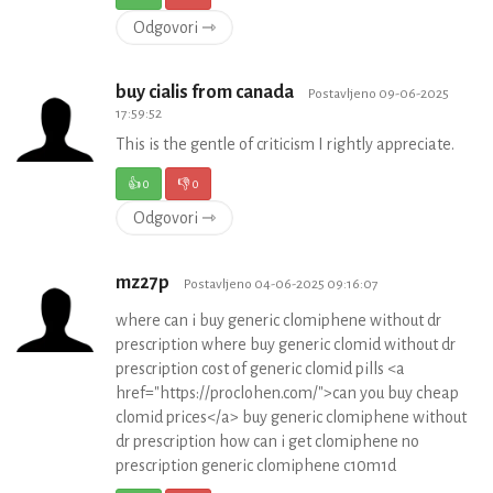
Odgovori ⇾
buy cialis from canada
Postavljeno 09-06-2025
17:59:52
This is the gentle of criticism I rightly appreciate.
👍
0
👎
0
Odgovori ⇾
mz27p
Postavljeno 04-06-2025 09:16:07
where can i buy generic clomiphene without dr
prescription where buy generic clomid without dr
prescription cost of generic clomid pills <a
href="https://proclohen.com/">can you buy cheap
clomid prices</a> buy generic clomiphene without
dr prescription how can i get clomiphene no
prescription generic clomiphene c10m1d