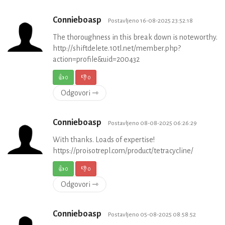
Connieboasp
Postavljeno 16-08-2025 23:52:18
The thoroughness in this break down is noteworthy.
http://shiftdelete.10tl.net/member.php?
action=profile&uid=200432
👍
0
👎
0
Odgovori ⇾
Connieboasp
Postavljeno 08-08-2025 06:26:29
With thanks. Loads of expertise!
https://proisotrepl.com/product/tetracycline/
👍
0
👎
0
Odgovori ⇾
Connieboasp
Postavljeno 05-08-2025 08:58:52