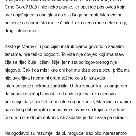
Crne Gore? Baš i nije neko pitanje, jer opet ide poslovica koja
sve objašnjava a ona glasi da sila Boga ne moli. Marović ne
odlučuje o onome što mu je činiti. To za njega rade neke drugi,
drugi faktori moći.
Zašto je Marović i pod čijim instrukcijama govorio o zadatim
temama, nije teško pogoditi. To više nije čovjek koji ima stav,
čija se riječ čuje i cijeni. Nije, jer ništa od izgovorenog nije
njegovo. Čak i da misli kao oni koji mu drže odstupicu, priča mu
nije uvjerljiva i nema ni gram težine koja bi izazvala
interesovanje i nekoga zamislila. U liku isposnika, s namjerom
da pribavi osjećaj blagosti kod onih koji znaju za njegovo
priznanje da je bio šef kriminalne organizacije, Marović u maniru
navodnog duhovnjaka saopštava stavove sa kojima je zdrav
razum u direktnom sukobu. Ali zadatak je dat i valja ga odraditi.
Nalogodavci su razumjeli da bi, moguće, sad bilo interesantno