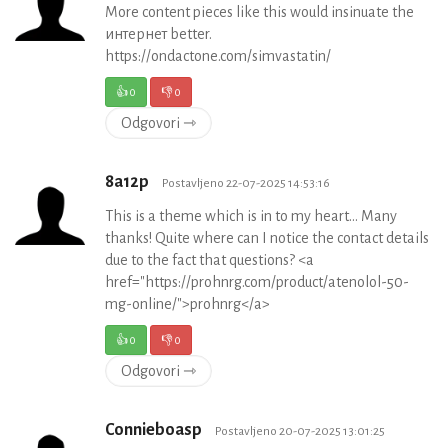
More content pieces like this would insinuate the
интернет better.
https://ondactone.com/simvastatin/
👍
0
👎
0
Odgovori ⇾
8a12p
Postavljeno 22-07-2025 14:53:16
This is a theme which is in to my heart… Many
thanks! Quite where can I notice the contact details
due to the fact that questions? <a
href="https://prohnrg.com/product/atenolol-50-
mg-online/">prohnrg</a>
👍
0
👎
0
Odgovori ⇾
Connieboasp
Postavljeno 20-07-2025 13:01:25