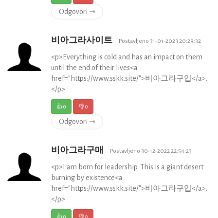
Odgovori ⇾
비아그라사이트
Postavljeno 31-01-2023 20:29:32
<p>Everything is cold and has an impact on them
until the end of their lives<a
href="https://www.sskk.site/">비아그라구입</a>.
</p>
👍
0
👎
0
Odgovori ⇾
비아그라구매
Postavljeno 30-12-2022 22:54:23
<p>I am born for leadership. This is a giant desert
burning by existence<a
href="https://www.sskk.site/">비아그라구입</a>.
</p>
👍
0
👎
0