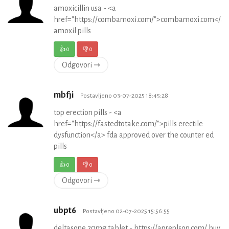
amoxicillin usa - <a
href="https://combamoxi.com/">combamoxi.com</a>
amoxil pills
👍
0
👎
0
Odgovori ⇾
mbfji
Postavljeno 03-07-2025 18:45:28
top erection pills - <a
href="https://fastedtotake.com/">pills erectile
dysfunction</a> fda approved over the counter ed
pills
👍
0
👎
0
Odgovori ⇾
ubpt6
Postavljeno 02-07-2025 15:56:55
deltasone 20mg tablet - https://apreplson.com/ buy