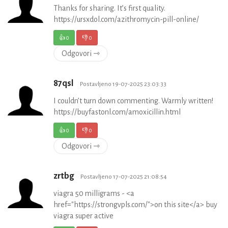
Thanks for sharing. It’s first quality.
https://ursxdol.com/azithromycin-pill-online/
👍
0
👎
0
Odgovori ⇾
87qsl
Postavljeno 19-07-2025 23:03:33
I couldn’t turn down commenting. Warmly written!
https://buyfastonl.com/amoxicillin.html
👍
0
👎
0
Odgovori ⇾
zrtbg
Postavljeno 17-07-2025 21:08:54
viagra 50 milligrams - <a
href="https://strongvpls.com/">on this site</a> buy
viagra super active