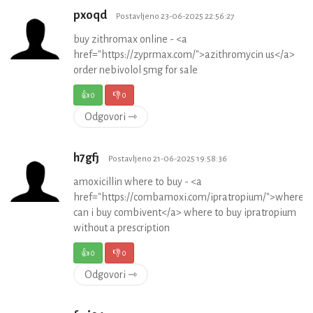
pxoqd
Postavljeno 23-06-2025 22:56:27
buy zithromax online - <a
href="https://zyprmax.com/">azithromycin us</a>
order nebivolol 5mg for sale
👍
0
👎
0
Odgovori ⇾
h7gfj
Postavljeno 21-06-2025 19:58:36
amoxicillin where to buy - <a
href="https://combamoxi.com/ipratropium/">where
can i buy combivent</a> where to buy ipratropium
without a prescription
👍
0
👎
0
Odgovori ⇾