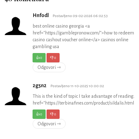
Hnfodl
Postavljeno 09-02-2026 06:02:53
best online casino georgia <a
href="https://gamblepronow.com/">how to redeem
casino cashout voucher online</a> casinos online
gambling usa
👍
0
👎
0
Odgovori ⇾
2g5n2
Postavljeno 11-10-2025 10:00:02
This is the kind of topic I take advantage of reading. <
href="https://terbinafines.com/product/sildalis.htm
👍
0
👎
0
Odgovori ⇾