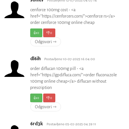
Postavljeno 12-07-2025 04:07:14
cenforce 100mg cost - <a
href="https://cenforcers.com/">cenforce rs</a>
order cenforce 100mg online cheap
👍
0
👎
0
Odgovori ⇾
dl6ih
Postavljeno 10-07-2025 16:04:00
order diflucan 100mg pill - <a
href="https://gpdifluca.com/">order fluconazole
100mg online cheap</a> diflucan without
prescription
👍
0
👎
0
Odgovori ⇾
6rd3k
Postavljeno 05-07-2025 04:39:11