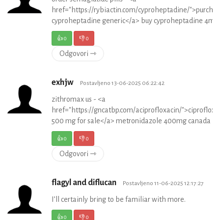
href="https://rybiactin.com/cyproheptadine/">purcha
cyproheptadine generic</a> buy cyproheptadine 4mg
👍
0
👎
0
Odgovori ⇾
exhjw
Postavljeno 13-06-2025 06:22:42
zithromax us - <a
href="https://gncatbp.com/aciprofloxacin/">ciprofloxa
500 mg for sale</a> metronidazole 400mg canada
👍
0
👎
0
Odgovori ⇾
flagyl and diflucan
Postavljeno 11-06-2025 12:17:27
I’ll certainly bring to be familiar with more.
👍
0
👎
0