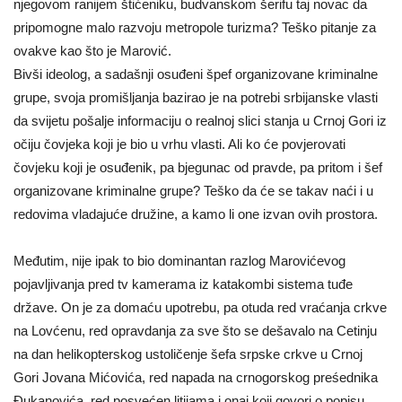
njegovom ranijem štićeniku, budvanskom šerifu taj novac da
pripomogne malo razvoju metropole turizma? Teško pitanje za
ovakve kao što je Marović.
Bivši ideolog, a sadašnji osuđeni špef organizovane kriminalne
grupe, svoja promišljanja bazirao je na potrebi srbijanske vlasti
da svijetu pošalje informaciju o realnoj slici stanja u Crnoj Gori iz
očiju čovjeka koji je bio u vrhu vlasti. Ali ko će povjerovati
čovjeku koji je osuđenik, pa bjegunac od pravde, pa pritom i šef
organizovane kriminalne grupe? Teško da će se takav naći i u
redovima vladajuće družine, a kamo li one izvan ovih prostora.
Međutim, nije ipak to bio dominantan razlog Marovićevog
pojavljivanja pred tv kamerama iz katakombi sistema tuđe
države. On je za domaću upotrebu, pa otuda red vraćanja crkve
na Lovćenu, red opravdanja za sve što se dešavalo na Cetinju
na dan helikopterskog ustoličenje šefa srpske crkve u Crnoj
Gori Jovana Mićovića, red napada na crnogorskog preśednika
Đukanovića, red posvećen litijama i onaj koji govori o popisu