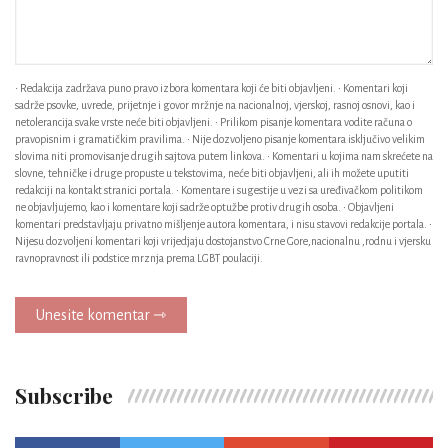
• Redakcija zadržava puno pravo izbora komentara koji će biti objavljeni. • Komentari koji
sadrže psovke, uvrede, prijetnje i govor mržnje na nacionalnoj, vjerskoj, rasnoj osnovi, kao i
netolerancija svake vrste neće biti objavljeni. • Prilikom pisanje komentara vodite računa o
pravopisnim i gramatičkim pravilima. • Nije dozvoljeno pisanje komentara isključivo velikim
slovima niti promovisanje drugih sajtova putem linkova. • Komentari u kojima nam skrećete na
slovne, tehničke i druge propuste u tekstovima, neće biti objavljeni, ali ih možete uputiti
redakciji na kontakt stranici portala. • Komentare i sugestije u vezi sa uređivačkom politikom
ne objavljujemo, kao i komentare koji sadrže optužbe protiv drugih osoba. • Objavljeni
komentari predstavljaju privatno mišljenje autora komentara, i nisu stavovi redakcije portala. •
Nijesu dozvoljeni komentari koji vrijedjaju dostojanstvo Crne Gore,nacionalnu ,rodnu i vjersku
ravnopravnost ili podstice mrznja prema LGBT poulaciji.
Unesite komentar ⇾
Subscribe