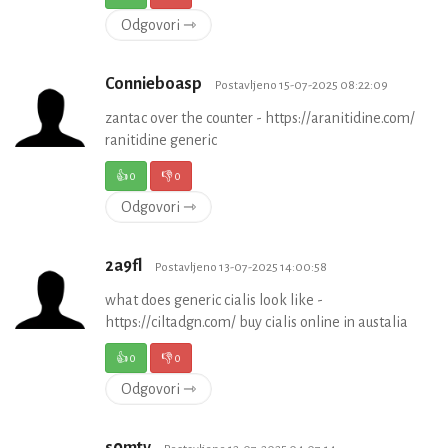
Odgovori ⇾
Connieboasp
Postavljeno 15-07-2025 08:22:09
zantac over the counter - https://aranitidine.com/
ranitidine generic
👍
0
👎
0
Odgovori ⇾
2a9fl
Postavljeno 13-07-2025 14:00:58
what does generic cialis look like -
https://ciltadgn.com/ buy cialis online in austalia
👍
0
👎
0
Odgovori ⇾
s0mtv