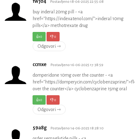
fwj04
Postavljeno 18-06-2025 22:55:08
buy inderal 20mg pill - <a
href="https://indexatenol.com/">inderal 10mg
pills</a> methotrexate drug
👍
0
👎
0
Odgovori ⇾
ccmxe
Postavljeno 16-06-2025 17:38:59
domperidone 10mg over the counter - <a
href="https://domperycin.com/cyclobenzaprine/">flexe
over the counter</a> cyclobenzaprine 15mg oral
👍
0
👎
0
Odgovori ⇾
59a8g
Postavljeno 14-06-2025 18:28:10
order semaglutide pills - <a