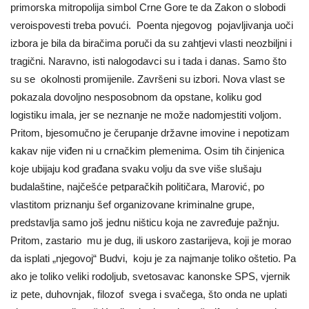
primorska mitropolija simbol Crne Gore te da Zakon o slobodi
veroispovesti treba povući. Poenta njegovog pojavljivanja uoči
izbora je bila da biračima poruči da su zahtjevi vlasti neozbiljni i
tragični. Naravno, isti nalogodavci su i tada i danas. Samo što
su se okolnosti promijenile. Završeni su izbori. Nova vlast se
pokazala dovoljno nesposobnom da opstane, koliku god
logistiku imala, jer se neznanje ne može nadomjestiti voljom.
Pritom, bjesomučno je čerupanje državne imovine i nepotizam
kakav nije viđen ni u crnačkim plemenima. Osim tih činjenica
koje ubijaju kod građana svaku volju da sve više slušaju
budalaštine, najčešće petparačkih političara, Marović, po
vlastitom priznanju šef organizovane kriminalne grupe,
predstavlja samo još jednu ništicu koja ne zavređuje pažnju.
Pritom, zastario mu je dug, ili uskoro zastarijeva, koji je morao
da isplati „njegovoj“ Budvi, koju je za najmanje toliko oštetio. Pa
ako je toliko veliki rodoljub, svetosavac kanonske SPS, vjernik
iz pete, duhovnjak, filozof svega i svačega, što onda ne uplati