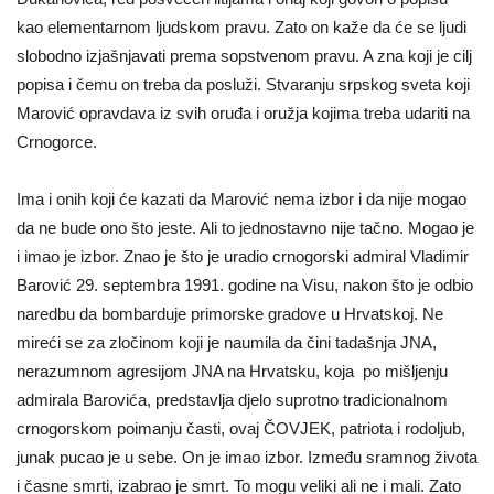
kao elementarnom ljudskom pravu. Zato on kaže da će se ljudi
slobodno izjašnjavati prema sopstvenom pravu. A zna koji je cilj
popisa i čemu on treba da posluži. Stvaranju srpskog sveta koji
Marović opravdava iz svih oruđa i oružja kojima treba udariti na
Crnogorce.
Ima i onih koji će kazati da Marović nema izbor i da nije mogao
da ne bude ono što jeste. Ali to jednostavno nije tačno. Mogao je
i imao je izbor. Znao je što je uradio crnogorski admiral Vladimir
Barović 29. septembra 1991. godine na Visu, nakon što je odbio
naredbu da bombarduje primorske gradove u Hrvatskoj. Ne
mireći se za zločinom koji je naumila da čini tadašnja JNA,
nerazumnom agresijom JNA na Hrvatsku, koja po mišljenju
admirala Barovića, predstavlja djelo suprotno tradicionalnom
crnogorskom poimanju časti, ovaj ČOVJEK, patriota i rodoljub,
junak pucao je u sebe. On je imao izbor. Između sramnog života
i časne smrti, izabrao je smrt. To mogu veliki ali ne i mali. Zato