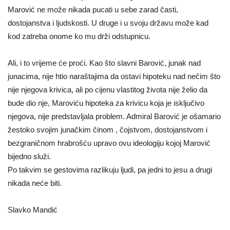
Marović ne može nikada pucati u sebe zarad časti,
dostojanstva i ljudskosti. U druge i u svoju državu može kad
kod zatreba onome ko mu drži odstupnicu.
Ali, i to vrijeme će proći. Kao što slavni Barović, junak nad
junacima, nije htio naraštajima da ostavi hipoteku nad nečim što
nije njegova krivica, ali po cijenu vlastitog života nije želio da
bude dio nje, Maroviću hipoteka za krivicu koja je isključivo
njegova, nije predstavljala problem. Admiral Barović je ošamario
žestoko svojim junačkim činom , čojstvom, dostojanstvom i
bezgraničnom hrabrošću upravo ovu ideologiju kojoj Marović
bijedno služi.
Po takvim se gestovima razlikuju ljudi, pa jedni to jesu a drugi
nikada neće biti.
Slavko Mandić