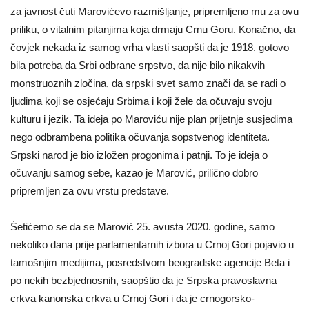
za javnost čuti Marovićevo razmišljanje, pripremljeno mu za ovu
priliku, o vitalnim pitanjima koja drmaju Crnu Goru. Konačno, da
čovjek nekada iz samog vrha vlasti saopšti da je 1918. gotovo
bila potreba da Srbi odbrane srpstvo, da nije bilo nikakvih
monstruoznih zločina, da srpski svet samo znači da se radi o
ljudima koji se osjećaju Srbima i koji žele da očuvaju svoju
kulturu i jezik. Ta ideja po Maroviću nije plan prijetnje susjedima
nego odbrambena politika očuvanja sopstvenog identiteta.
Srpski narod je bio izložen progonima i patnji. To je ideja o
očuvanju samog sebe, kazao je Marović, prilično dobro
pripremljen za ovu vrstu predstave.
Śetićemo se da se Marović 25. avusta 2020. godine, samo
nekoliko dana prije parlamentarnih izbora u Crnoj Gori pojavio u
tamošnjim medijima, posredstvom beogradske agencije Beta i
po nekih bezbjednosnih, saopštio da je Srpska pravoslavna
crkva kanonska crkva u Crnoj Gori i da je crnogorsko-