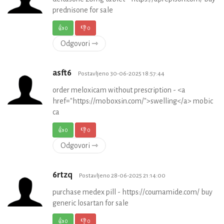
prednisone for sale
👍
0
👎
0
Odgovori ⇾
asft6
Postavljeno 30-06-2025 18:57:44
order meloxicam without prescription - <a
href="https://moboxsin.com/">swelling</a> mobic
ca
👍
0
👎
0
Odgovori ⇾
6rtzq
Postavljeno 28-06-2025 21:14:00
purchase medex pill - https://coumamide.com/ buy
generic losartan for sale
👍
0
👎
0