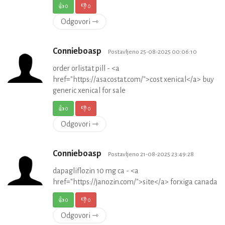
👍
0
👎
0
Odgovori ⇾
Connieboasp
Postavljeno 25-08-2025 00:06:10
order orlistat pill - <a
href="https://asacostat.com/">cost xenical</a> buy
generic xenical for sale
👍
0
👎
0
Odgovori ⇾
Connieboasp
Postavljeno 21-08-2025 23:49:28
dapagliflozin 10 mg ca - <a
href="https://janozin.com/">site</a> forxiga canada
👍
0
👎
0
Odgovori ⇾