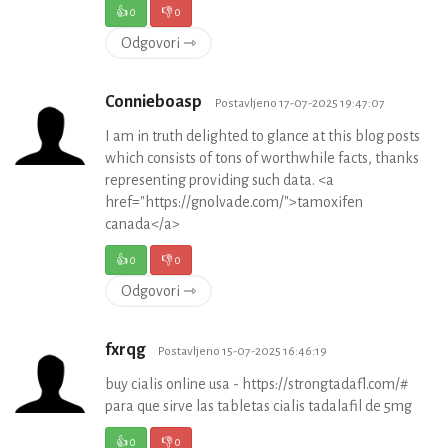
👍
0
👎
0
Odgovori ⇾
Connieboasp
Postavljeno 17-07-2025 19:47:07
I am in truth delighted to glance at this blog posts
which consists of tons of worthwhile facts, thanks
representing providing such data. <a
href="https://gnolvade.com/">tamoxifen
canada</a>
👍
0
👎
0
Odgovori ⇾
fxrqg
Postavljeno 15-07-2025 16:46:19
buy cialis online usa - https://strongtadafl.com/#
para que sirve las tabletas cialis tadalafil de 5mg
👍
0
👎
0