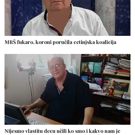
MRŠ fukaro, koroni poručila cetinjska koalicija
Nijesmo vlastitu đecu učili ko smo i kakvo nam je