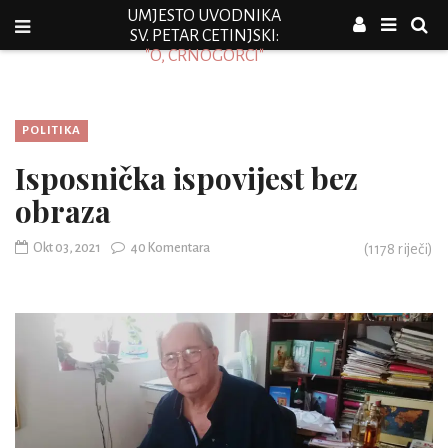
UMJESTO UVODNIKA
SV. PETAR CETINJSKI:
"O, CRNOGORCI"
POLITIKA
Isposnička ispovijest bez
obraza
Okt 03, 2021
40 Komentara
(
1178
riječi)