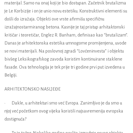
materijal. Samo na onaj koji je bio dostupan. Začetnik brutalizma
je Le Korbizije i on je unio novu estetiku. Konstruktivni elementi su
došli do izražaja. Objekti ove vrste afirmišu specifičnu
izražajnostarmiranog betona. Kasnije je taj pristup arhitaktonski
kritičar i teoretičar, Englez R. Banham, definisao kao “brutalizam”.
Danas je arhitektonska estetika umnogome promijenjena, uvode
se novi materijali. Na poslovnoj zgradi “Lovćeninvesta” i objektu
bivšeg Leksikografskog zavoda koristim kontinuirane staklene
fasade. Ova tehnologija je tek prije tri godine prvi put izvedena u
Belgiji.
ARHITEKTONSKO NASLJEĐE
• Dakle, u arhitekturi smo već Evropa. Zanimljivo je da smo u
njoj već početkom ovog vijeka koristili najsavremenija evropska
dostignuća?
• To je tačno. Nekoliko godina poslije izgradnje prvog objekta