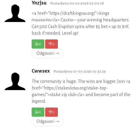
Ynzjsu
Postavljeno 03-03-2026 02:00:58
<a href="https://draftkingsus.org/">kings
maxxwins</a> Casino—your winning headquarters.
Get 500 Cash Eruption spins after $5 bet + up to $1K
back if needed. Level up!
👍
0
👎
0
Odgovori ⇾
Cwwsex
Postavljeno 01-03-2026 07:32:34
The community is huge. The wins are bigger. Join <a
href="https://stakeslotus.org/stake-top-
games/">stake vip club</a> and become part of the
legend.
👍
0
👎
0
Odgovori ⇾