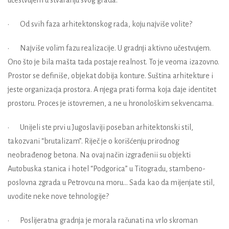
• Od svih faza arhitektonskog rada, koju najviše volite?
• Najviše volim fazu realizacije. U gradnji aktivno učestvujem.
Ono što je bila mašta tada postaje realnost. To je veoma izazovno.
Prostor se definiše, objekat dobija konture. Suština arhitekture i
jeste organizacja prostora. A njega prati forma koja daje identitet
prostoru. Proces je istovremen, a ne u hronološkim sekvencama.
• Unijeli ste prvi u Jugoslaviji poseban arhitektonski stil,
takozvani “brutalizam”. Riječ je o korišćenju prirodnog
neobrađenog betona. Na ovaj način izgrađenii su objekti
Autobuska stanica i hotel “Podgorica” u Titogradu, stambeno-
poslovna zgrada u Petrovcu na moru… Sada kao da mijenjate stil,
uvodite neke nove tehnologije?
• Poslijeratna gradnja je morala računati na vrlo skroman