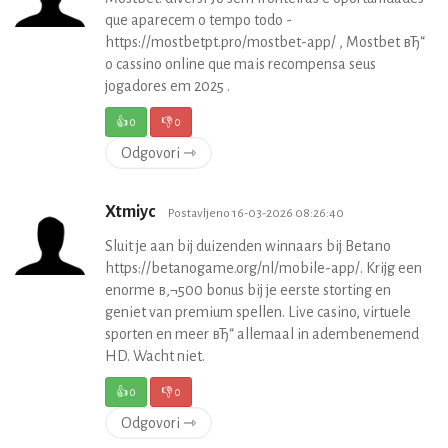
que aparecem o tempo todo -
https://mostbetpt.pro/mostbet-app/ , Mostbet вЂ“
o cassino online que mais recompensa seus
jogadores em 2025 .
👍
0
👎
0
Odgovori ⇾
Xtmiyc
Postavljeno 16-03-2026 08:26:40
Sluit je aan bij duizenden winnaars bij Betano
https://betanogame.org/nl/mobile-app/. Krijg een
enorme в‚¬500 bonus bij je eerste storting en
geniet van premium spellen. Live casino, virtuele
sporten en meer вЂ“ allemaal in adembenemend
HD. Wacht niet.
👍
0
👎
0
Odgovori ⇾