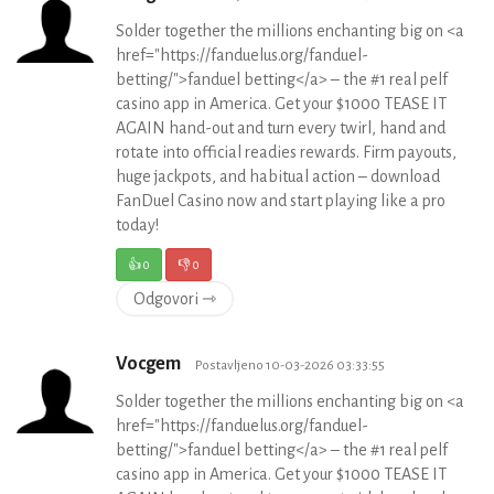
Solder together the millions enchanting big on <a
href="https://fanduelus.org/fanduel-
betting/">fanduel betting</a> – the #1 real pelf
casino app in America. Get your $1000 TEASE IT
AGAIN hand-out and turn every twirl, hand and
rotate into official readies rewards. Firm payouts,
huge jackpots, and habitual action – download
FanDuel Casino now and start playing like a pro
today!
👍
0
👎
0
Odgovori ⇾
Vocgem
Postavljeno 10-03-2026 03:33:55
Solder together the millions enchanting big on <a
href="https://fanduelus.org/fanduel-
betting/">fanduel betting</a> – the #1 real pelf
casino app in America. Get your $1000 TEASE IT