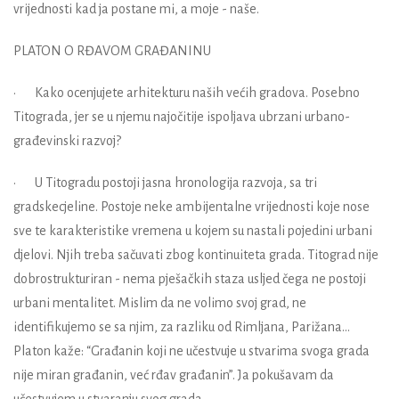
vrijednosti kad ja postane mi, a moje - naše.
PLATON O RĐAVOM GRAĐANINU
• Kako ocenjujete arhitekturu naših većih gradova. Posebno
Titograda, jer se u njemu najočitije ispoljava ubrzani urbano-
građevinski razvoj?
• U Titogradu postoji jasna hronologija razvoja, sa tri
gradskecjeline. Postoje neke ambijentalne vrijednosti koje nose
sve te karakteristike vremena u kojem su nastali pojedini urbani
djelovi. Njih treba sačuvati zbog kontinuiteta grada. Titograd nije
dobrostrukturiran - nema pješačkih staza usljed čega ne postoji
urbani mentalitet. Mislim da ne volimo svoj grad, ne
identifikujemo se sa njim, za razliku od Rimljana, Parižana…
Platon kaže: “Građanin koji ne učestvuje u stvarima svoga grada
nije miran građanin, već rđav građanin”. Ja pokušavam da
učestvujem u stvaranju svog grada.