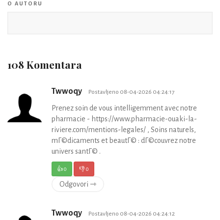
O AUTORU
108 Komentara
Twwoqy
Postavljeno 08-04-2026 04:24:17
Prenez soin de vous intelligemment avec notre
pharmacie - https://www.pharmacie-ouaki-la-
riviere.com/mentions-legales/ , Soins naturels,
mГ©dicaments et beautГ© : dГ©couvrez notre
univers santГ© .
👍
0
👎
0
Odgovori ⇾
Twwoqy
Postavljeno 08-04-2026 04:24:12