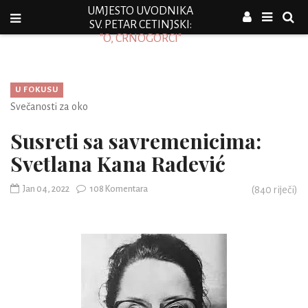
UMJESTO UVODNIKA
SV. PETAR CETINJSKI:
"O, CRNOGORCI"
U FOKUSU
Svečanosti za oko
Susreti sa savremenicima:
Svetlana Kana Radević
Jan 04, 2022
108 Komentara
(
840
riječi)