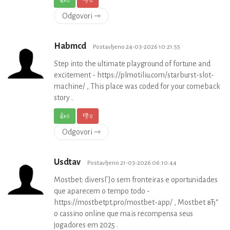
👍
0
👎
0
Odgovori ⇾
Habmcd
Postavljeno 24-03-2026 10:21:55
Step into the ultimate playground of fortune and
excitement - https://plmotiliu.com/starburst-slot-
machine/ , This place was coded for your comeback
story .
👍
0
👎
0
Odgovori ⇾
Usdtav
Postavljeno 21-03-2026 06:10:44
Mostbet: diversГЈo sem fronteiras e oportunidades
que aparecem o tempo todo -
https://mostbetpt.pro/mostbet-app/ , Mostbet вЂ“
o cassino online que mais recompensa seus
jogadores em 2025 .