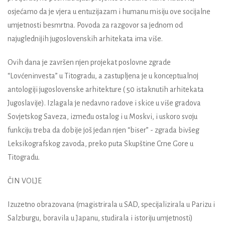
osjećamo da je vjera u entuzijazam i humanu misiju ove socijalne
umjetnosti besmrtna. Povoda za razgovor sa jednom od
najuglednijih jugoslovenskih arhitekata ima više.
Ovih dana je završen njen projekat poslovne zgrade
“Lovćeninvesta” u Titogradu, a zastupljena je u konceptualnoj
antologiji jugoslovenske arhitekture ( 50 istaknutih arhitekata
Jugoslavije). Izlagala je nedavno radove i skice u više gradova
Sovjetskog Saveza, između ostalog i u Moskvi, i uskoro svoju
funkciju treba da dobije još jedan njen “biser” - zgrada bivšeg
Leksikografskog zavoda, preko puta Skupštine Crne Gore u
Titogradu.
ČIN VOLJE
Izuzetno obrazovana (magistrirala u SAD, specijalizirala u Parizu i
Salzburgu, boravila u Japanu, studirala i istoriju umjetnosti)