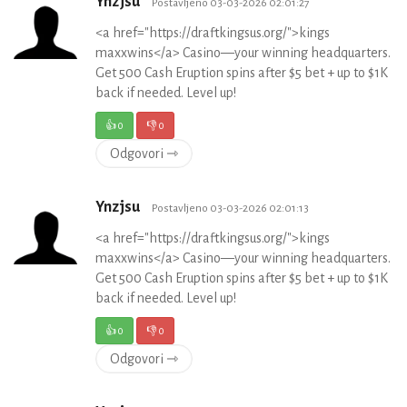
Ynzjsu
Postavljeno 03-03-2026 02:01:27
<a href="https://draftkingsus.org/">kings
maxxwins</a> Casino—your winning headquarters.
Get 500 Cash Eruption spins after $5 bet + up to $1K
back if needed. Level up!
👍
0
👎
0
Odgovori ⇾
Ynzjsu
Postavljeno 03-03-2026 02:01:13
<a href="https://draftkingsus.org/">kings
maxxwins</a> Casino—your winning headquarters.
Get 500 Cash Eruption spins after $5 bet + up to $1K
back if needed. Level up!
👍
0
👎
0
Odgovori ⇾