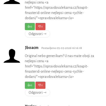
nejlepsi cenu <a
href="https://opravdovalekarna.cz/koupit-
finasterid-online-nejlepsi-cena-rychle-
dodani/">opravdovalekarna</a>
👍
0
👎
0
Odgovori ⇾
Jboacm
Postavljeno 05-03-2026 16:16:18
Original nebo generikum? U nas mate oboji za
nejlepsi cenu <a
href="https://opravdovalekarna.cz/koupit-
finasterid-online-nejlepsi-cena-rychle-
dodani/">opravdovalekarna</a>
👍
0
👎
0
Odgovori ⇾