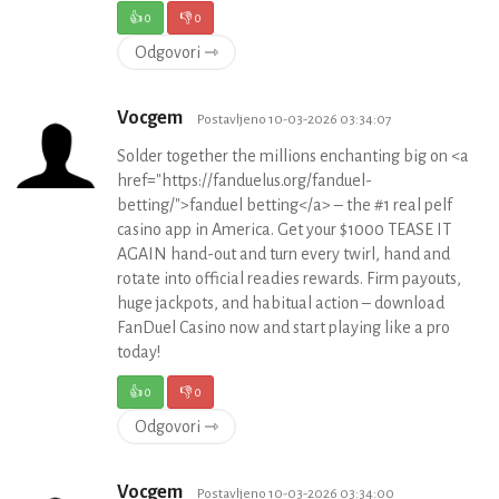
👍
0
👎
0
Odgovori ⇾
Vocgem
Postavljeno 10-03-2026 03:34:07
Solder together the millions enchanting big on <a
href="https://fanduelus.org/fanduel-
betting/">fanduel betting</a> – the #1 real pelf
casino app in America. Get your $1000 TEASE IT
AGAIN hand-out and turn every twirl, hand and
rotate into official readies rewards. Firm payouts,
huge jackpots, and habitual action – download
FanDuel Casino now and start playing like a pro
today!
👍
0
👎
0
Odgovori ⇾
Vocgem
Postavljeno 10-03-2026 03:34:00