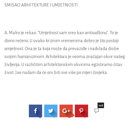
SMISAO ARHITEKTURE I UMJETNOSTI
A. Malro je rekao: “Umjetnost sam sreo kao antisudbinu”. To je
divno rečeno. U ovako kriznim vremenima dobro je što postoji
umjetnost. Ona je ta koja može da prevaziđe i nadvlada diobe
svojim humanizmom. Arhitektura je veoma značajan okvir našeg
življenja. U različitim arhitektonskim okvirima egzstiramo čitav
život. Jae nadam da će oni biti sve više po mjeri čovjeka.
108