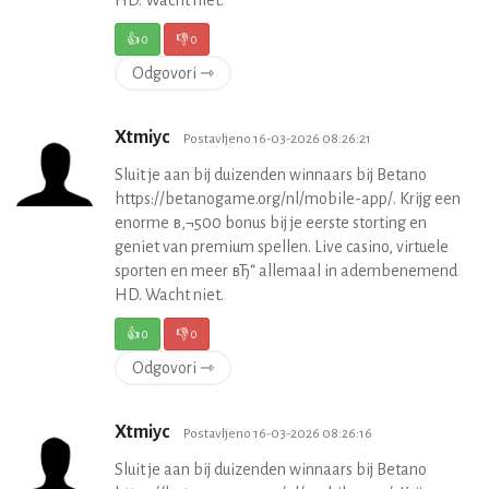
HD. Wacht niet.
👍
0
👎
0
Odgovori ⇾
Xtmiyc
Postavljeno 16-03-2026 08:26:21
Sluit je aan bij duizenden winnaars bij Betano
https://betanogame.org/nl/mobile-app/. Krijg een
enorme в‚¬500 bonus bij je eerste storting en
geniet van premium spellen. Live casino, virtuele
sporten en meer вЂ“ allemaal in adembenemend
HD. Wacht niet.
👍
0
👎
0
Odgovori ⇾
Xtmiyc
Postavljeno 16-03-2026 08:26:16
Sluit je aan bij duizenden winnaars bij Betano