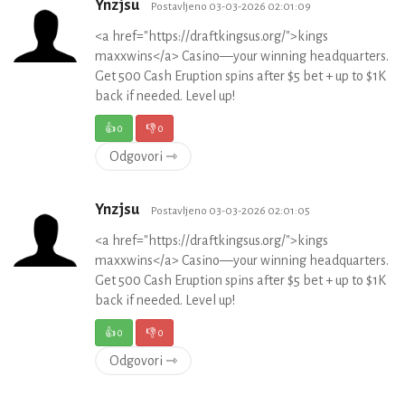
Ynzjsu
Postavljeno 03-03-2026 02:01:09
<a href="https://draftkingsus.org/">kings
maxxwins</a> Casino—your winning headquarters.
Get 500 Cash Eruption spins after $5 bet + up to $1K
back if needed. Level up!
👍
0
👎
0
Odgovori ⇾
Ynzjsu
Postavljeno 03-03-2026 02:01:05
<a href="https://draftkingsus.org/">kings
maxxwins</a> Casino—your winning headquarters.
Get 500 Cash Eruption spins after $5 bet + up to $1K
back if needed. Level up!
👍
0
👎
0
Odgovori ⇾