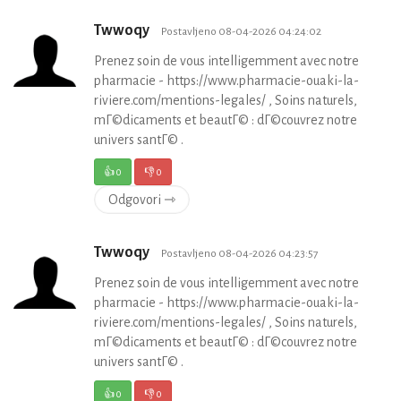
Twwoqy
Postavljeno 08-04-2026 04:24:02
Prenez soin de vous intelligemment avec notre
pharmacie - https://www.pharmacie-ouaki-la-
riviere.com/mentions-legales/ , Soins naturels,
mГ©dicaments et beautГ© : dГ©couvrez notre
univers santГ© .
👍
0
👎
0
Odgovori ⇾
Twwoqy
Postavljeno 08-04-2026 04:23:57
Prenez soin de vous intelligemment avec notre
pharmacie - https://www.pharmacie-ouaki-la-
riviere.com/mentions-legales/ , Soins naturels,
mГ©dicaments et beautГ© : dГ©couvrez notre
univers santГ© .
👍
0
👎
0