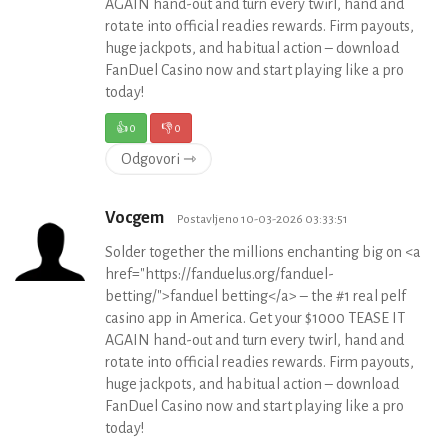
AGAIN hand-out and turn every twirl, hand and
rotate into official readies rewards. Firm payouts,
huge jackpots, and habitual action – download
FanDuel Casino now and start playing like a pro
today!
👍
0
👎
0
Odgovori ⇾
Vocgem
Postavljeno 10-03-2026 03:33:51
Solder together the millions enchanting big on <a
href="https://fanduelus.org/fanduel-
betting/">fanduel betting</a> – the #1 real pelf
casino app in America. Get your $1000 TEASE IT
AGAIN hand-out and turn every twirl, hand and
rotate into official readies rewards. Firm payouts,
huge jackpots, and habitual action – download
FanDuel Casino now and start playing like a pro
today!