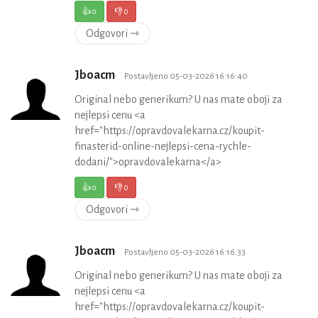
👍
0
👎
0
Odgovori ⇾
Jboacm
Postavljeno 05-03-2026 16:16:40
Original nebo generikum? U nas mate oboji za
nejlepsi cenu <a
href="https://opravdovalekarna.cz/koupit-
finasterid-online-nejlepsi-cena-rychle-
dodani/">opravdovalekarna</a>
👍
0
👎
0
Odgovori ⇾
Jboacm
Postavljeno 05-03-2026 16:16:33
Original nebo generikum? U nas mate oboji za
nejlepsi cenu <a
href="https://opravdovalekarna.cz/koupit-