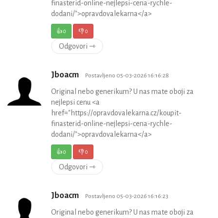
finasterid-online-nejlepsi-cena-rychle-
dodani/">opravdovalekarna</a>
👍
0
👎
0
Odgovori ⇾
Jboacm
Postavljeno 05-03-2026 16:16:28
Original nebo generikum? U nas mate oboji za
nejlepsi cenu <a
href="https://opravdovalekarna.cz/koupit-
finasterid-online-nejlepsi-cena-rychle-
dodani/">opravdovalekarna</a>
👍
0
👎
0
Odgovori ⇾
Jboacm
Postavljeno 05-03-2026 16:16:23
Original nebo generikum? U nas mate oboji za