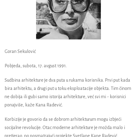
Goran Sekulović
Pobjeda, subota, 17. avgust 1991.
Sudbina arhitekture je dva puta u rukama korisnika. Prvi put kada
bira arhitektu, a drugi put u toku eksploatacije objekta. Tim činom
ne dobija ili gubi samo istorija arhitekture, već svi mi - korisnici
ponajviše, kaže Kana Radević.
Korbizije je govorio da se dobrom arhitekturum mogu izbjeći
socijalne revolucije. Otac moderne arhitekture je možda malo i
pretjerao, no posmatrajući projekte Svetlane Kane Radević,