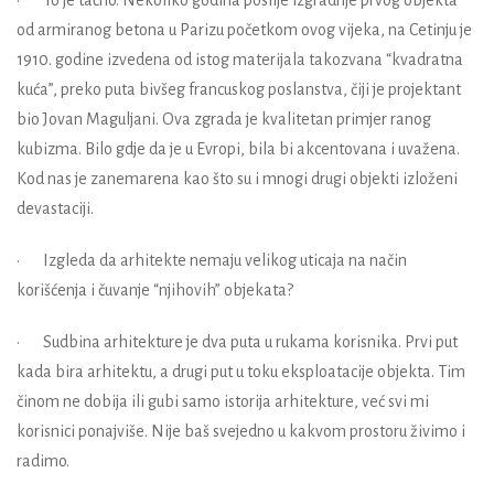
od armiranog betona u Parizu početkom ovog vijeka, na Cetinju je
1910. godine izvedena od istog materijala takozvana “kvadratna
kuća”, preko puta bivšeg francuskog poslanstva, čiji je projektant
bio Jovan Maguljani. Ova zgrada je kvalitetan primjer ranog
kubizma. Bilo gdje da je u Evropi, bila bi akcentovana i uvažena.
Kod nas je zanemarena kao što su i mnogi drugi objekti izloženi
devastaciji.
• Izgleda da arhitekte nemaju velikog uticaja na način
korišćenja i čuvanje “njihovih” objekata?
• Sudbina arhitekture je dva puta u rukama korisnika. Prvi put
kada bira arhitektu, a drugi put u toku eksploatacije objekta. Tim
činom ne dobija ili gubi samo istorija arhitekture, već svi mi
korisnici ponajviše. Nije baš svejedno u kakvom prostoru živimo i
radimo.