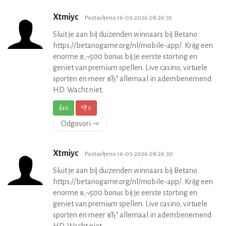
Xtmiyc
Postavljeno 16-03-2026 08:26:35
Sluit je aan bij duizenden winnaars bij Betano
https://betanogame.org/nl/mobile-app/. Krijg een
enorme в‚¬500 bonus bij je eerste storting en
geniet van premium spellen. Live casino, virtuele
sporten en meer вЂ“ allemaal in adembenemend
HD. Wacht niet.
👍
0
👎
0
Odgovori ⇾
Xtmiyc
Postavljeno 16-03-2026 08:26:30
Sluit je aan bij duizenden winnaars bij Betano
https://betanogame.org/nl/mobile-app/. Krijg een
enorme в‚¬500 bonus bij je eerste storting en
geniet van premium spellen. Live casino, virtuele
sporten en meer вЂ“ allemaal in adembenemend