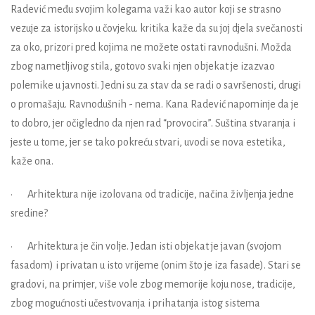
Radević među svojim kolegama važi kao autor koji se strasno
vezuje za istorijsko u čovjeku. kritika kaže da su joj djela svečanosti
za oko, prizori pred kojima ne možete ostati ravnodušni. Možda
zbog nametljivog stila, gotovo svaki njen objekat je izazvao
polemike u javnosti. Jedni su za stav da se radi o savršenosti, drugi
o promašaju. Ravnodušnih - nema. Kana Radević napominje da je
to dobro, jer očigledno da njen rad “provocira”. Suština stvaranja i
jeste u tome, jer se tako pokreću stvari, uvodi se nova estetika,
kaže ona.
• Arhitektura nije izolovana od tradicije, načina življenja jedne
sredine?
• Arhitektura je čin volje. Jedan isti objekat je javan (svojom
fasadom) i privatan u isto vrijeme (onim što je iza fasade). Stari se
gradovi, na primjer, više vole zbog memorije koju nose, tradicije,
zbog mogućnosti učestvovanja i prihatanja istog sistema