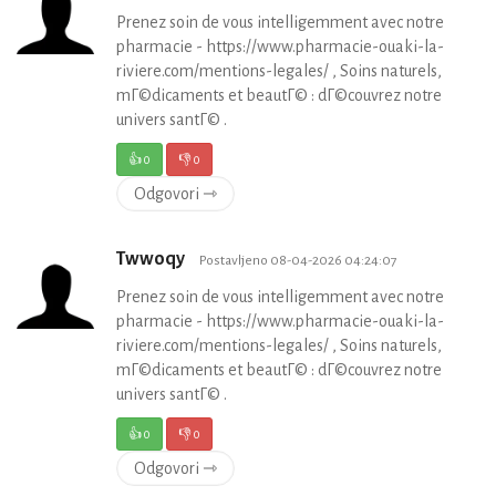
Prenez soin de vous intelligemment avec notre
pharmacie - https://www.pharmacie-ouaki-la-
riviere.com/mentions-legales/ , Soins naturels,
mГ©dicaments et beautГ© : dГ©couvrez notre
univers santГ© .
👍
0
👎
0
Odgovori ⇾
Twwoqy
Postavljeno 08-04-2026 04:24:07
Prenez soin de vous intelligemment avec notre
pharmacie - https://www.pharmacie-ouaki-la-
riviere.com/mentions-legales/ , Soins naturels,
mГ©dicaments et beautГ© : dГ©couvrez notre
univers santГ© .
👍
0
👎
0
Odgovori ⇾