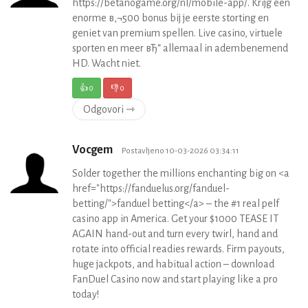
https://betanogame.org/nl/mobile-app/. Krijg een
enorme в‚¬500 bonus bij je eerste storting en
geniet van premium spellen. Live casino, virtuele
sporten en meer вЂ“ allemaal in adembenemend
HD. Wacht niet.
👍
0
👎
0
Odgovori ⇾
Vocgem
Postavljeno 10-03-2026 03:34:11
Solder together the millions enchanting big on <a
href="https://fanduelus.org/fanduel-
betting/">fanduel betting</a> – the #1 real pelf
casino app in America. Get your $1000 TEASE IT
AGAIN hand-out and turn every twirl, hand and
rotate into official readies rewards. Firm payouts,
huge jackpots, and habitual action – download
FanDuel Casino now and start playing like a pro
today!