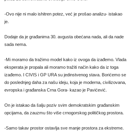
-Ovo nije ni malo ishitren potez, već je prošao analizu- istakao
je.
Dodaje da je građanima 30. avgusta obećana nada, ali da nade
sada nema.
-Mi moramo da tražimo model kako iz ovoga da izađemo. Vlada
eksperata je propala ali moramo tražiti način kako da iz toga
izađemo. I CIVIS i GP URA su jedinstvenog stava. Borićemo se
do poslednjeg daha za našu ideju, koja je moderna, civilizovana,
evropska i građanska Crna Gora- kazao je Pavićević.
On je istakao da šalju poziv svim demokratskim građanskim
opcijama, da zauzmu što više crnogorskog političkog prostora.
-Samo takav prostor ostavlja sve manje prostora za ekstreme.