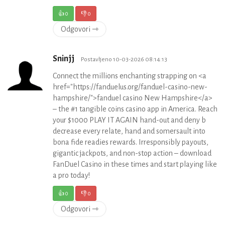
👍
0
👎
0
Odgovori ⇾
Sninjj
Postavljeno 10-03-2026 08:14:13
Connect the millions enchanting strapping on <a
href="https://fanduelus.org/fanduel-casino-new-
hampshire/">fanduel casino New Hampshire</a>
– the #1 tangible coins casino app in America. Reach
your $1000 PLAY IT AGAIN hand-out and deny b
decrease every relate, hand and somersault into
bona fide readies rewards. Irresponsibly payouts,
gigantic jackpots, and non-stop action – download
FanDuel Casino in these times and start playing like
a pro today!
👍
0
👎
0
Odgovori ⇾