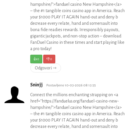
hampshire/">fanduel casino New Hampshire</a>
– the #1 tangible coins casino app in America. Reach
your $1000 PLAY IT AGAIN hand-out and deny b
decrease every relate, hand and somersault into
bona fide readies rewards. Irresponsibly payouts,
gigantic jackpots, and non-stop action – download
FanDuel Casino in these times and start playing like
a pro today!
👍
0
👎
0
Odgovori ⇾
Sninjj
Postavljeno 10-03-2026 08:13:55
Connect the millions enchanting strapping on <a
href="https://fanduelus.org/fanduel-casino-new-
hampshire/">fanduel casino New Hampshire</a>
– the #1 tangible coins casino app in America. Reach
your $1000 PLAY IT AGAIN hand-out and deny b
decrease every relate, hand and somersault into