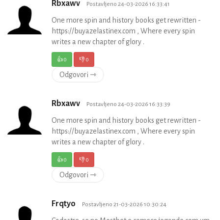
Rbxawv
Postavljeno 24-03-2026 16:33:41
One more spin and history books get rewritten -
https://buyazelastinex.com , Where every spin
writes a new chapter of glory .
👍
0
👎
0
Odgovori ⇾
Rbxawv
Postavljeno 24-03-2026 16:33:39
One more spin and history books get rewritten -
https://buyazelastinex.com , Where every spin
writes a new chapter of glory .
👍
0
👎
0
Odgovori ⇾
Frqtyo
Postavljeno 21-03-2026 10:30:24