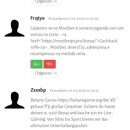
Odgovori ⇾
Frqtyo
Postavljeno 21-03-2026 10:30:05
Cadastre-se no Mostbet e comece jogando com um
sorriso no rosto - <a
href="https://mostbetpt.pro/bonus/">Cashback
10%</a> , Mostbet: diversГЈo, adrenalina e
recompensas na medida certa .
👍
0
👎
0
Odgovori ⇾
Zsxxbp
Postavljeno 16-03-2026 15:54:55
Betano Casino https://betanogame.org/de/ вЂ“
gebaut fГјr groГџe Gewinner. Sichere dir heute
deinen в‚¬500 Bonus und tauche ein ins Live-
Gaming. Von Slots bis Sport bieten wir das
ultimative Unterhaltungspaket.