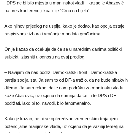
i DPS ne bi bilo mjesta u manjinskoj vladi – kazao je Abazović
na pres konferenciji koalicije “Crno na bijelo”.
Ako njihov prijedlog ne uspije, kako je dodao, kao opcija ostaje
raspisivanje izbora i vraćanje mandata građanima.
On je kazao da očekuje da će se u narednim danima politički
subjekti izjasniti u odnosu na ovaj predlog.
– Navijam da nas podrži Demokratski front i Demokratska
partija socijalista. Ja sam to od DF-a tražio, da ne bude nikakvih
dilema. Ja sam rekao, dajte nam podršku za manjinsku vladu –
kaže Abazović, uz ocjenu da sumnja da će ih te DPS i DF
podržati, iako bi to, navodi, bilo fenomenalno.
Kako je kazao, ne bi se opterećivao vremenskim trajanjem
potencijalne manjinske vlade, uz ocjenu da je važniji temelj na