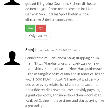
gebaut fГјr groГџe Gewinner. Sichere dir heute
deinen в‚¬500 Bonus und tauche ein ins Live-
Gaming. Von Slots bis Sport bieten wir das
ultimative Unterhaltungspaket.
👍
0
👎
0
Odgovori ⇾
Sninjj
Postavljeno 10-03-2026 08:14:17
Connect the millions enchanting strapping on <a
href="https://fanduelus.org/fanduel-casino-new-
hampshire/">fanduel casino New Hampshire</a>
– the #1 tangible coins casino app in America. Reach
your $1000 PLAY IT AGAIN hand-out and deny b
decrease every relate, hand and somersault into
bona fide readies rewards. Irresponsibly payouts,
gigantic jackpots, and non-stop action – download
FanDuel Casino in these times and start playing like
a pro today!