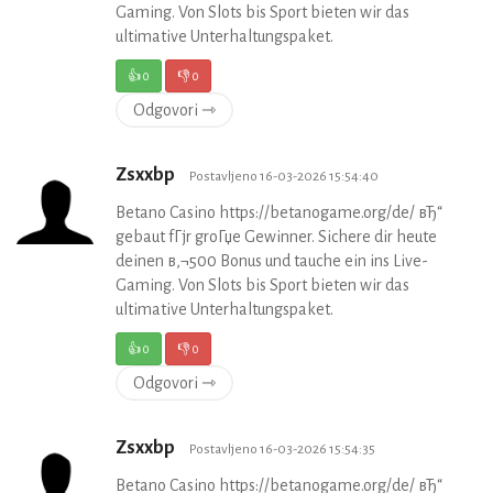
Gaming. Von Slots bis Sport bieten wir das
ultimative Unterhaltungspaket.
👍
0
👎
0
Odgovori ⇾
Zsxxbp
Postavljeno 16-03-2026 15:54:40
Betano Casino https://betanogame.org/de/ вЂ“
gebaut fГјr groГџe Gewinner. Sichere dir heute
deinen в‚¬500 Bonus und tauche ein ins Live-
Gaming. Von Slots bis Sport bieten wir das
ultimative Unterhaltungspaket.
👍
0
👎
0
Odgovori ⇾
Zsxxbp
Postavljeno 16-03-2026 15:54:35
Betano Casino https://betanogame.org/de/ вЂ“