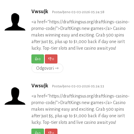
Vwsujk
Postavljeno 03-03-2026 05:24:58
<a href="https://draftkingsus.org/draftkings-casino-
promo-code/">DraftKings new games</a> Casino
makes winning easy and exciting. Grab 500 spins
after just $5, plus up to $1,000 back if day one isn't
lucky. Top-tier slots and live casino await you!
👍
0
👎
0
Odgovori ⇾
Vwsujk
Postavljeno 03-03-2026 05:24:53
<a href="https://draftkingsus.org/draftkings-casino-
promo-code/">DraftKings new games</a> Casino
makes winning easy and exciting. Grab 500 spins
after just $5, plus up to $1,000 back if day one isn't
lucky. Top-tier slots and live casino await you!
👍
0
👎
0