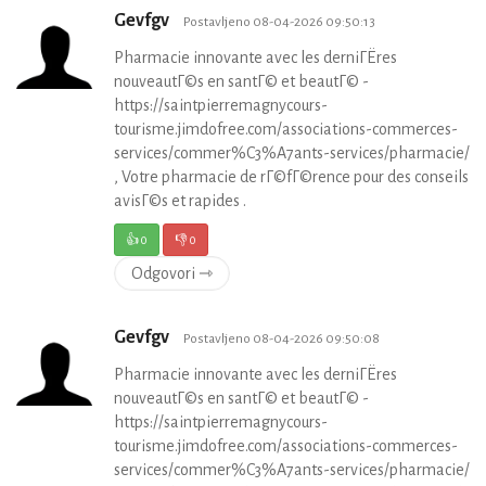
Gevfgv
Postavljeno 08-04-2026 09:50:13
Pharmacie innovante avec les derniГЁres
nouveautГ©s en santГ© et beautГ© -
https://saintpierremagnycours-
tourisme.jimdofree.com/associations-commerces-
services/commer%C3%A7ants-services/pharmacie/
, Votre pharmacie de rГ©fГ©rence pour des conseils
avisГ©s et rapides .
👍
0
👎
0
Odgovori ⇾
Gevfgv
Postavljeno 08-04-2026 09:50:08
Pharmacie innovante avec les derniГЁres
nouveautГ©s en santГ© et beautГ© -
https://saintpierremagnycours-
tourisme.jimdofree.com/associations-commerces-
services/commer%C3%A7ants-services/pharmacie/