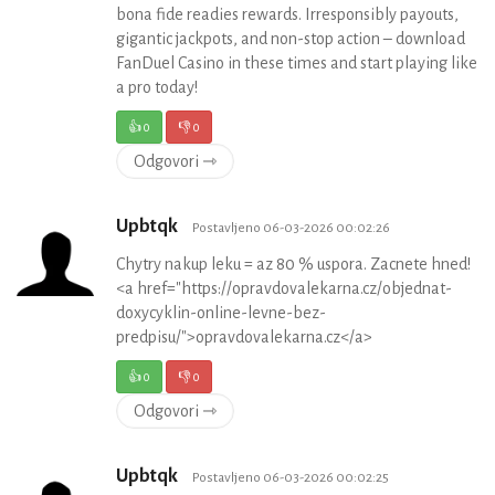
bona fide readies rewards. Irresponsibly payouts,
gigantic jackpots, and non-stop action – download
FanDuel Casino in these times and start playing like
a pro today!
👍
0
👎
0
Odgovori ⇾
Upbtqk
Postavljeno 06-03-2026 00:02:26
Chytry nakup leku = az 80 % uspora. Zacnete hned!
<a href="https://opravdovalekarna.cz/objednat-
doxycyklin-online-levne-bez-
predpisu/">opravdovalekarna.cz</a>
👍
0
👎
0
Odgovori ⇾
Upbtqk
Postavljeno 06-03-2026 00:02:25