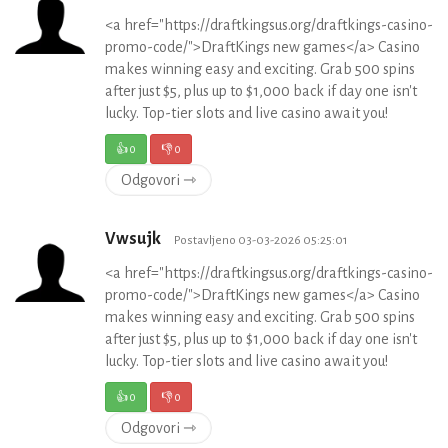
<a href="https://draftkingsus.org/draftkings-casino-
promo-code/">DraftKings new games</a> Casino
makes winning easy and exciting. Grab 500 spins
after just $5, plus up to $1,000 back if day one isn't
lucky. Top-tier slots and live casino await you!
👍
0
👎
0
Odgovori ⇾
Vwsujk
Postavljeno 03-03-2026 05:25:01
<a href="https://draftkingsus.org/draftkings-casino-
promo-code/">DraftKings new games</a> Casino
makes winning easy and exciting. Grab 500 spins
after just $5, plus up to $1,000 back if day one isn't
lucky. Top-tier slots and live casino await you!
👍
0
👎
0
Odgovori ⇾