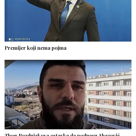
Premijer koji nema pojma
Zbog Pozdnjakova ostavke da podnesu Abazović,