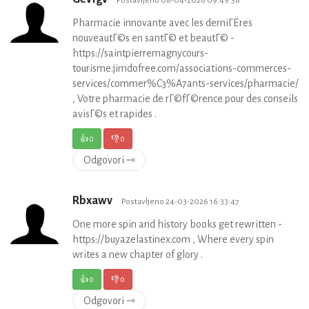
Pharmacie innovante avec les derniГЁres
nouveautГ©s en santГ© et beautГ© -
https://saintpierremagnycours-
tourisme.jimdofree.com/associations-commerces-
services/commer%C3%A7ants-services/pharmacie/
, Votre pharmacie de rГ©fГ©rence pour des conseils
avisГ©s et rapides .
👍
0
👎
0
Odgovori ⇾
Rbxawv
Postavljeno 24-03-2026 16:33:47
One more spin and history books get rewritten -
https://buyazelastinex.com , Where every spin
writes a new chapter of glory .
👍
0
👎
0
Odgovori ⇾