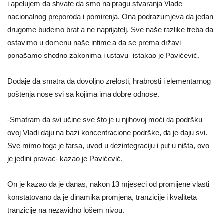
i apelujem da shvate da smo na pragu stvaranja Vlade
nacionalnog preporoda i pomirenja. Ona podrazumjeva da jedan
drugome budemo brat a ne naprijatelj. Sve naše razlike treba da
ostavimo u domenu naše intime a da se prema državi
ponašamo shodno zakonima i ustavu- istakao je Pavićević.
Dodaje da smatra da dovoljno zrelosti, hrabrosti i elementarnog
poštenja nose svi sa kojima ima dobre odnose.
-Smatram da svi učine sve što je u njihovoj moći da podršku
ovoj Vladi daju na bazi koncentracione podrške, da je daju svi.
Sve mimo toga je farsa, uvod u dezintegraciju i put u ništa, ovo
je jedini pravac- kazao je Pavićević.
On je kazao da je danas, nakon 13 mjeseci od promijene vlasti
konstatovano da je dinamika promjena, tranzicije i kvaliteta
tranzicije na nezavidno lošem nivou.