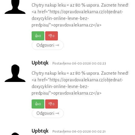
Chytry nakup leku = az 80 % uspora. Zacnete hned!
<a href="https://opravdovalekarna.cz/objednat-
doxycyklin-online-levne-bez-
predpisu/">opravdovalekarna.cz</a>
👍
0
👎
0
Odgovori ⇾
Upbtqk
Postavljeno 06-03-2026 00:02:23
Chytry nakup leku = az 80 % uspora. Zacnete hned!
<a href="https://opravdovalekarna.cz/objednat-
doxycyklin-online-levne-bez-
predpisu/">opravdovalekarna.cz</a>
👍
0
👎
0
Odgovori ⇾
Upbtqk
Postavljeno 06-03-2026 00:02:21