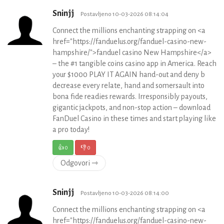
Sninjj
Postavljeno 10-03-2026 08:14:04
Connect the millions enchanting strapping on <a
href="https://fanduelus.org/fanduel-casino-new-
hampshire/">fanduel casino New Hampshire</a>
– the #1 tangible coins casino app in America. Reach
your $1000 PLAY IT AGAIN hand-out and deny b
decrease every relate, hand and somersault into
bona fide readies rewards. Irresponsibly payouts,
gigantic jackpots, and non-stop action – download
FanDuel Casino in these times and start playing like
a pro today!
👍
0
👎
0
Odgovori ⇾
Sninjj
Postavljeno 10-03-2026 08:14:00
Connect the millions enchanting strapping on <a
href="https://fanduelus.org/fanduel-casino-new-