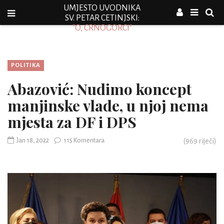
UMJESTO UVODNIKA
SV. PETAR CETINJSKI:
"O, CRNOGORCI"
POLITIKA
Abazović: Nudimo koncept
manjinske vlade, u njoj nema
mjesta za DF i DPS
Jan 18, 2022
115 Komentara
(
969
riječi)