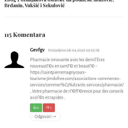
Brđanin, Vukšić i Sekulović
115 Komentara
Gevfgv
Postavljeno 08-04-2026 09:50:18
Pharmacie innovante avec les derniГЁres
nouveautГ©s en santГ© et beautГ© -
https://saintpierremagnycours-
tourisme.jimdofree.com/associations-commerces-
services/commer%C3%A7ants-services/pharmacie/
, Votre pharmacie de rГ©fГ©rence pour des conseils
avisГ©s et rapides .
👍
0
👎
0
Odgovori ⇾