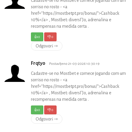
Cadastre-se no Mostbet e comece jogando com um
sorriso no rosto - <a
href="https://mostbetpt.pro/bonus/">Cashback
10%</a> , Mostbet: diversГЈo, adrenalina e
recompensas na medida certa .
👍
0
👎
0
Odgovori ⇾
Frqtyo
Postavljeno 21-03-2026 10:30:19
Cadastre-se no Mostbet e comece jogando com um
sorriso no rosto - <a
href="https://mostbetpt.pro/bonus/">Cashback
10%</a> , Mostbet: diversГЈo, adrenalina e
recompensas na medida certa .
👍
0
👎
0
Odgovori ⇾