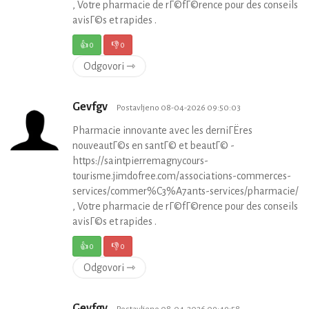
, Votre pharmacie de rГ©fГ©rence pour des conseils
avisГ©s et rapides .
👍
0
👎
0
Odgovori ⇾
Gevfgv
Postavljeno 08-04-2026 09:50:03
Pharmacie innovante avec les derniГЁres
nouveautГ©s en santГ© et beautГ© -
https://saintpierremagnycours-
tourisme.jimdofree.com/associations-commerces-
services/commer%C3%A7ants-services/pharmacie/
, Votre pharmacie de rГ©fГ©rence pour des conseils
avisГ©s et rapides .
👍
0
👎
0
Odgovori ⇾
Gevfgv
Postavljeno 08-04-2026 09:49:58