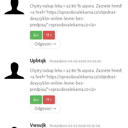
Chytry nakup leku = az 80 % uspora. Zacnete hned!
<a href="https://opravdovalekarna.cz/objednat-
doxycyklin-online-levne-bez-
predpisu/">opravdovalekarna.cz</a>
👍
0
👎
0
Odgovori ⇾
Upbtqk
Postavljeno 06-03-2026 00:02:20
Chytry nakup leku = az 80 % uspora. Zacnete hned!
<a href="https://opravdovalekarna.cz/objednat-
doxycyklin-online-levne-bez-
predpisu/">opravdovalekarna.cz</a>
👍
0
👎
0
Odgovori ⇾
Vwsujk
Postavljeno 03-03-2026 05:25:04