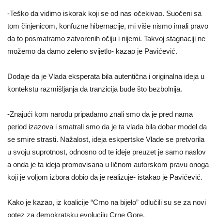
-Teško da vidimo iskorak koji se od nas očekivao. Suočeni sa
tom činjenicom, konfuzne hibernacije, mi više nismo imali pravo
da to posmatramo zatvorenih očiju i nijemi. Takvoj stagnaciji ne
možemo da damo zeleno svijetlo- kazao je Pavićević.
Dodaje da je Vlada eksperata bila autentična i originalna ideja u
kontekstu razmišljanja da tranzicija bude što bezbolnija.
-Znajući kom narodu pripadamo znali smo da je pred nama
period izazova i smatrali smo da je ta vlada bila dobar model da
se smire strasti. Nažalost, ideja eskpertske Vlade se pretvorila
u svoju suprotnost, odnosno od te ideje preuzet je samo naslov
a onda je ta ideja promovisana u ličnom autorskom pravu onoga
koji je voljom izbora dobio da je realizuje- istakao je Pavićević.
Kako je kazao, iz koalicije “Crno na bijelo” odlučili su se za novi
potez za demokratsku evoluciju Crne Gore.