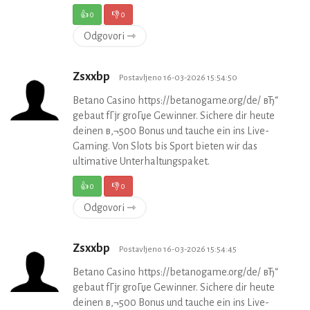
👍
0
👎
0
Odgovori ⇾
Zsxxbp
Postavljeno 16-03-2026 15:54:50
Betano Casino https://betanogame.org/de/ вЂ“
gebaut fГјr groГџe Gewinner. Sichere dir heute
deinen в‚¬500 Bonus und tauche ein ins Live-
Gaming. Von Slots bis Sport bieten wir das
ultimative Unterhaltungspaket.
👍
0
👎
0
Odgovori ⇾
Zsxxbp
Postavljeno 16-03-2026 15:54:45
Betano Casino https://betanogame.org/de/ вЂ“
gebaut fГјr groГџe Gewinner. Sichere dir heute
deinen в‚¬500 Bonus und tauche ein ins Live-