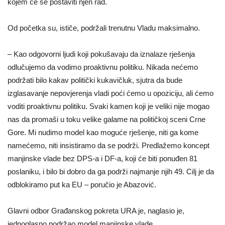
kojem će se postaviti njen rad.
Od početka su, ističe, podržali trenutnu Vladu maksimalno.
– Kao odgovorni ljudi koji pokušavaju da iznalaze rješenja
odlučujemo da vodimo proaktivnu politiku. Nikada nećemo
podržati bilo kakav politički kukavičluk, sjutra da bude
izglasavanje nepovjerenja vladi poći ćemo u opoziciju, ali ćemo
voditi proaktivnu politiku. Svaki kamen koji je veliki nije mogao
nas da promaši u toku velike galame na političkoj sceni Crne
Gore. Mi nudimo model kao moguće rješenje, niti ga kome
namećemo, niti insistiramo da se podrži. Predlažemo koncept
manjinske vlade bez DPS-a i DF-a, koji će biti ponuđen 81
poslaniku, i bilo bi dobro da ga podrži najmanje njih 49. Cilj je da
odblokiramo put ka EU – poručio je Abazović.
Glavni odbor Građanskog pokreta URA je, naglasio je,
jednoglasno podržao model manjinske vlade.