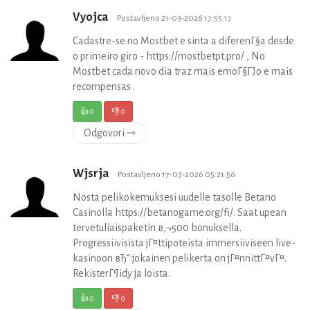
Vyojca
Postavljeno 21-03-2026 17:55:17
Cadastre-se no Mostbet e sinta a diferenГ§a desde
o primeiro giro - https://mostbetpt.pro/ , No
Mostbet cada novo dia traz mais emoГ§ГЈo e mais
recompensas .
👍
0
👎
0
Odgovori ⇾
Wjsrja
Postavljeno 17-03-2026 05:21:56
Nosta pelikokemuksesi uudelle tasolle Betano
Casinolla https://betanogame.org/fi/. Saat upean
tervetuliaispaketin в‚¬500 bonuksella.
Progressiivisista jГ¤ttipoteista immersiiviseen live-
kasinoon вЂ“ jokainen pelikerta on jГ¤nnittГ¤vГ¤.
RekisterГ¶idy ja loista.
👍
0
👎
0