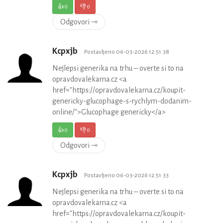
👍
0
👎
0
Odgovori ⇾
Kcpxjb
Postavljeno 06-03-2026 12:51:38
Nejlepsi generika na trhu – overte si to na
opravdovalekarna.cz <a
href="https://opravdovalekarna.cz/koupit-
genericky-glucophage-s-rychlym-dodanim-
online/">Glucophage genericky</a>
👍
0
👎
0
Odgovori ⇾
Kcpxjb
Postavljeno 06-03-2026 12:51:33
Nejlepsi generika na trhu – overte si to na
opravdovalekarna.cz <a
href="https://opravdovalekarna.cz/koupit-