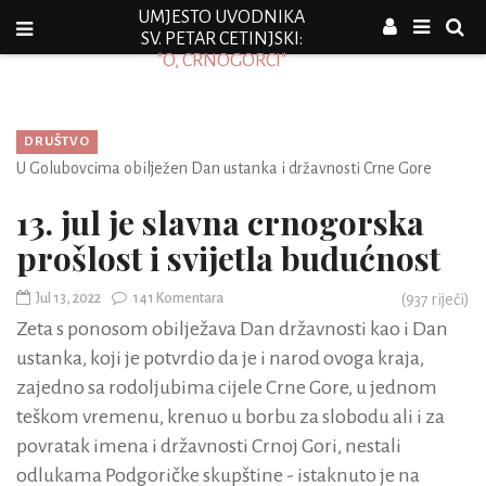
UMJESTO UVODNIKA
SV. PETAR CETINJSKI:
"O, CRNOGORCI"
DRUŠTVO
U Golubovcima obilježen Dan ustanka i državnosti Crne Gore
13. jul je slavna crnogorska
prošlost i svijetla budućnost
Jul 13, 2022
141 Komentara
(
937
riječi)
Zeta s ponosom obilježava Dan državnosti kao i Dan
ustanka, koji je potvrdio da je i narod ovoga kraja,
zajedno sa rodoljubima cijele Crne Gore, u jednom
teškom vremenu, krenuo u borbu za slobodu ali i za
povratak imena i državnosti Crnoj Gori, nestali
odlukama Podgoričke skupštine - istaknuto je na