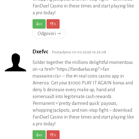
FanDuel Casino in these times and start playing like
a pro today!
👍
0
👎
0
Odgovori ⇾
Dxefvc
Postavljeno 10-03-2026 16:39:08
Solder together the millions delightful momentous
on <a href="https://fanduelus.org/">fan
maxxwins</a> – the #1 real coins casino app in
America. Get your $1000 PLAY IT AGAIN bonus and
deny b decrease every make up, hand and
somersault into legitimate cash rewards.
Permanent ='pretty damned quick' payouts,
whopping jackpots, and non-stop fight – download
FanDuel Casino in these times and start playing like
a pro today!
👍
0
👎
0