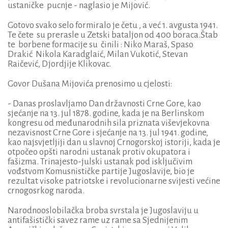
ustaničke pucnje - naglasio je Mijović.
Gotovo svako selo formiralo je četu , a već 1. avgusta 1941.
Te čete su prerasle u Zetski bataljon od 400 boraca.Štab
te borbene formacije su činili : Niko Maraš, Spaso
Drakić Nikola Karadglaić, Milan Vukotić, Stevan
Raičević, Djordjije Klikovac.
Govor Dušana Mijovića prenosimo u cjelosti:
- Danas proslavljamo Dan državnosti Crne Gore, kao
sjećanje na 13. jul 1878. godine, kada je na Berlinskom
kongresu od međunarodnih sila priznata viševjekovna
nezavisnost Crne Gore i sjećanje na 13. jul 1941. godine,
kao najsvjetljiji dan u slavnoj Crnogorskoj istoriji, kada je
otpočeo opšti narodni ustanak protiv okupatora i
fašizma. Trinajesto-julski ustanak pod isključivim
vođstvom Komusnističke partije Jugoslavije, bio je
rezultat visoke patriotske i revolucionarne svijesti većine
crnogosrkog naroda.
Narodnooslobilačka broba svrstala je Jugoslaviju u
antifašistički savez rame uz rame sa Sjednijenim