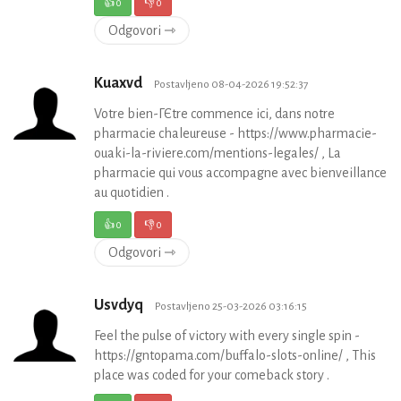
👍
0
👎
0
Odgovori ⇾
Kuaxvd
Postavljeno 08-04-2026 19:52:37
Votre bien-ГЄtre commence ici, dans notre
pharmacie chaleureuse - https://www.pharmacie-
ouaki-la-riviere.com/mentions-legales/ , La
pharmacie qui vous accompagne avec bienveillance
au quotidien .
👍
0
👎
0
Odgovori ⇾
Usvdyq
Postavljeno 25-03-2026 03:16:15
Feel the pulse of victory with every single spin -
https://gntopama.com/buffalo-slots-online/ , This
place was coded for your comeback story .