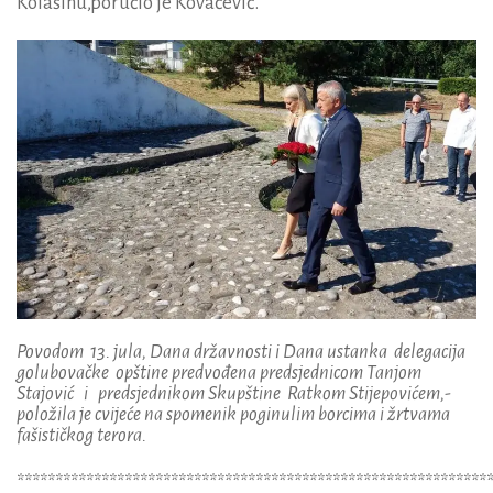
Kolašinu,poručio je Kovačević.
Povodom 13. jula, Dana državnosti i Dana ustanka delegacija
golubovačke opštine predvođena predsjednicom Tanjom
Stajović i predsjednikom Skupštine Ratkom Stijepovićem,-
položila je cvijeće na spomenik poginulim borcima i žrtvama
fašističkog terora.
*************************************************************