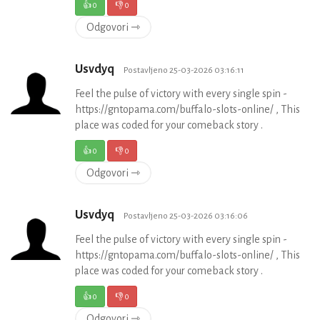
👍
0
👎
0
Odgovori ⇾
Usvdyq
Postavljeno 25-03-2026 03:16:11
Feel the pulse of victory with every single spin -
https://gntopama.com/buffalo-slots-online/ , This
place was coded for your comeback story .
👍
0
👎
0
Odgovori ⇾
Usvdyq
Postavljeno 25-03-2026 03:16:06
Feel the pulse of victory with every single spin -
https://gntopama.com/buffalo-slots-online/ , This
place was coded for your comeback story .
👍
0
👎
0
Odgovori ⇾