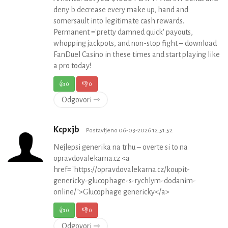
deny b decrease every make up, hand and
somersault into legitimate cash rewards.
Permanent ='pretty damned quick' payouts,
whopping jackpots, and non-stop fight – download
FanDuel Casino in these times and start playing like
a pro today!
👍
0
👎
0
Odgovori ⇾
Kcpxjb
Postavljeno 06-03-2026 12:51:52
Nejlepsi generika na trhu – overte si to na
opravdovalekarna.cz <a
href="https://opravdovalekarna.cz/koupit-
genericky-glucophage-s-rychlym-dodanim-
online/">Glucophage genericky</a>
👍
0
👎
0
Odgovori ⇾