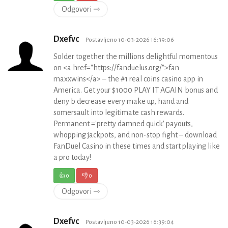
Odgovori ⇾
Dxefvc
Postavljeno 10-03-2026 16:39:06
Solder together the millions delightful momentous
on <a href="https://fanduelus.org/">fan
maxxwins</a> – the #1 real coins casino app in
America. Get your $1000 PLAY IT AGAIN bonus and
deny b decrease every make up, hand and
somersault into legitimate cash rewards.
Permanent ='pretty damned quick' payouts,
whopping jackpots, and non-stop fight – download
FanDuel Casino in these times and start playing like
a pro today!
👍
0
👎
0
Odgovori ⇾
Dxefvc
Postavljeno 10-03-2026 16:39:04