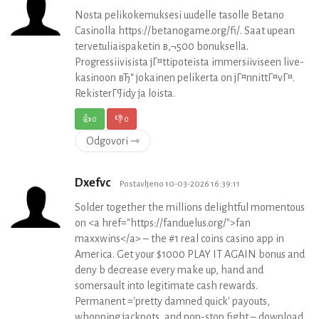
Nosta pelikokemuksesi uudelle tasolle Betano
Casinolla https://betanogame.org/fi/. Saat upean
tervetuliaispaketin в‚¬500 bonuksella.
Progressiivisista jГ¤ttipoteista immersiiviseen live-
kasinoon вЂ“ jokainen pelikerta on jГ¤nnittГ¤vГ¤.
RekisterГ¶idy ja loista.
👍
0
👎
0
Odgovori ⇾
Dxefvc
Postavljeno 10-03-2026 16:39:11
Solder together the millions delightful momentous
on <a href="https://fanduelus.org/">fan
maxxwins</a> – the #1 real coins casino app in
America. Get your $1000 PLAY IT AGAIN bonus and
deny b decrease every make up, hand and
somersault into legitimate cash rewards.
Permanent ='pretty damned quick' payouts,
whopping jackpots, and non-stop fight – download