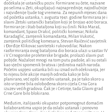
dočekala je ustaničku poziv. Formirane su čete, nazvane
po selima u Zeti, okupljajući najnaprednije, najodlučnije
i najviđenije ljude tog vremena. Za nepunih mjesec dana
od početka ustanka, 1. avgusta 1941. godine formirana je i
slavni Zetski ustanički bataljon koji je brojao 400 boraca.
Formiran je i štab bataljona koji su činili: Niko Maraš,
komandant, Spaso Drakić, politički komesar, Nikola
Karadaglić, zamjenik komandanta, Milan Vukotić,
zamjenik političkog komesara, Stevan Raičević savjetnik
i Đorđije Klikovac sanitetski rukovodilac. Nakon
rasformiranja ovog bataljona dio boraca ulazi u sastav IV
i V Crnogorske proleterske brigade, prolazći slavni put
pobjde. Nažalost mnogi na tom putu padoše, ali su ostali
kao vječni spomenik bratsva i jedinstva naših naroda.
Početni uspjesi ustanka bili su iznad svih očekivanja, jer
to nijesu bile akcije manjih odreda kako je bilo
planirano, već opšti narodni ustanak, pa je tako skoro u
isto vrijeme bila oslobođena skoro cijela Crna Gora
izuzev većih gradova. Čak je i Cetinje, tada Glavni grad
Crne Gore bilo blokirano.
Međutim, italijasnki okupator potpomognut domaćim
kolaborantima uspio je da oslabi ustanak i ponovno