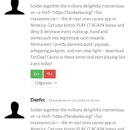
Solder together the millions delightful momentous
on <a href="https://fanduelus.org/">fan
maxxwins</a> – the #1 real coins casino app in
America. Get your $1000 PLAY IT AGAIN bonus and
deny b decrease every make up, hand and
somersault into legitimate cash rewards.
Permanent ='pretty damned quick' payouts,
whopping jackpots, and non-stop fight – download
FanDuel Casino in these times and start playing like
a pro today!
👍
0
👎
0
Odgovori ⇾
Dxefvc
Postavljeno 10-03-2026 16:39:00
Solder together the millions delightful momentous
on <a href="https://fanduelus.org/">fan
maxxwins</a> – the #1 real coins casino app in
America. Get your $1000 PLAY IT AGAIN bonus and