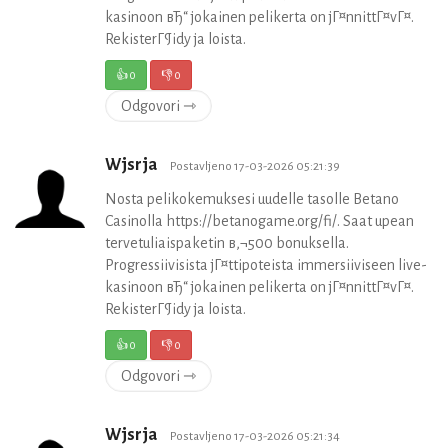
kasinoon вЂ“ jokainen pelikerta on jГ¤nnittГ¤vГ¤.
RekisterГ¶idy ja loista.
👍
0
👎
0
Odgovori ⇾
Wjsrja
Postavljeno 17-03-2026 05:21:39
Nosta pelikokemuksesi uudelle tasolle Betano
Casinolla https://betanogame.org/fi/. Saat upean
tervetuliaispaketin в‚¬500 bonuksella.
Progressiivisista jГ¤ttipoteista immersiiviseen live-
kasinoon вЂ“ jokainen pelikerta on jГ¤nnittГ¤vГ¤.
RekisterГ¶idy ja loista.
👍
0
👎
0
Odgovori ⇾
Wjsrja
Postavljeno 17-03-2026 05:21:34