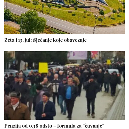
Zeta i 13. jul: Sjećanje koje obavezuje
Penzija od 0,38 odsto – formula za “čuvanje”