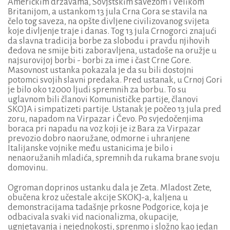
Američkim državama, Sovjstskim savezom i Velikom
Britanijom, a ustankom 13 jula Crna Gora se stavila na
čelo tog saveza, na opšte divljene civilizovanog svijeta
koje divljenje traje i danas. Tog 13 jula Crnogorci znajući
da slavna tradicija borbe za slobodu i pravdu njihovih
đedova ne smije biti zaboravljena, ustadoše na oružje u
najsurovijoj borbi - borbi za ime i čast Crne Gore.
Masovnost ustanka pokazala je da su bili dostojni
potomci svojih slavni predaka. Pred ustanak, u Crnoj Gori
je bilo oko 12000 ljudi spremnih za borbu. To su
uglavnom bili članovi Komunističke partije, članovi
SKOJA i simpatizeti partije. Ustanak je počeo 13 jula pred
zoru, napadom na Virpazar i Čevo. Po svjedočenjima
boraca pri napadu na voz koji je iz Bara za Virpazar
prevozio dobro naoružane, odmorne i uhranjene
Italijanske vojnike među ustanicima je bilo i
nenaoružanih mladića, spremnih da rukama brane svoju
domovinu.
Ogroman doprinos ustanku dala je Zeta. Mladost Zete,
obučena kroz učestale akcije SKOKJ-a, kaljena u
demonstracijama tadašnje prkosne Podgorice, koja je
odbacivala svaki vid nacionalizma, okupacije,
ugnjetavanja i nejednokosti, sprenmo i složno kao jedan