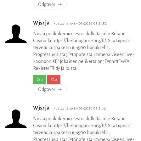
Odgovori ⇾
Wjsrja
Postavljeno 17-03-2026 05:21:52
Nosta pelikokemuksesi uudelle tasolle Betano
Casinolla https://betanogame.org/fi/. Saat upean
tervetuliaispaketin в‚¬500 bonuksella.
Progressiivisista jГ¤ttipoteista immersiiviseen live-
kasinoon вЂ“ jokainen pelikerta on jГ¤nnittГ¤vГ¤.
RekisterГ¶idy ja loista.
👍
0
👎
0
Odgovori ⇾
Wjsrja
Postavljeno 17-03-2026 05:21:47
Nosta pelikokemuksesi uudelle tasolle Betano
Casinolla https://betanogame.org/fi/. Saat upean
tervetuliaispaketin в‚¬500 bonuksella.
Progressiivisista jГ¤ttipoteista immersiiviseen live-