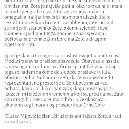
okupira Crnu Goru, čineći zločine nad stanovništvom. U
tim danima, Zeta je najviše patila, obzirom da nije imala
prirodu geografsku zaštitu, već je njena ravnica
omogućila Italijanima lak i nesmetan ulazak, što je
rezultiralo velikim brojem, zarobljenih, interniranih i
strijaljenih stanovnika Zete, o čemu svjedoči i ovaj
spomenik podignut 1974 godine u znak sjećanja i
poštovanja prema palim borcima Zete u drugom
svjetskom ratu.
13 jul je slavna Crnogorska prošlost i svijetla budućnost.
Međutim slavna prošlost obavezuje. Obavezuje nas da
svim snagama radimo na afirmaciji antifažizma. Zbog
toga se nadam da ćemo do sledeće proslave 13 jula,
oformiti Odbor Subnora u Zeti, da ćemo obezbijediti
reprezentativne prostorije u Golubovcima za rad
odbora, kako i priliči organizaciji koju predsavlja. U
izazovnim i složenim vremenima koji su pred nama, Zata
kao dragulj Crne Gore, mora biti i biće okosnica i
ekonomskog i moralnog prosperiteta Crne Gore.
(Dušan Mijović je član Udruženja antifašista Zete, a radi
kao advokat)