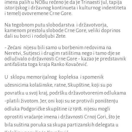
imena palih u NOBu rečeno je da je Trinaesti jul, tapija
istorijskog i državnog kontinueta i kulturnog indentiteta
i temelj ovovremene Crne Gore.
Na tegobnom putu slobodarstva i državotvorja,
kamenom prestolu slobode Crne Gore, veliki doprinos
dali su borci i rodoljubi Zete.
- Zećani nijesu bili samo u borbenim redovima na
Neretvi, Sutjesci i drugim ratištima nego i tamo dje se
odlučivalo o državnosti Crne Gore - kazao je predstavnik
antifašista toga kraja Ranko Kovačević.
U sklopu memorijalnog kopleksa i spomenik
učesnicima kolašinske, ratne, Skupštine, koji su po
povratku u svoj kraj, podršku državotvorenim odlukama
-platili životom. Jer, oni koji su se protivili poništenju
odluka Podgoričke skupštine iz 1918. nijesu mogli
oprostiti vraćanje imena i državnosti Crnoj Gori, što je
bila suština poruka sa skupa partizanskih delegata u