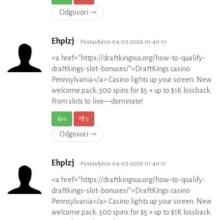
Odgovori ⇾
Ehplzj
Postavljeno 04-03-2026 01:40:17
<a href="https://draftkingsus.org/how-to-qualify-
draftkings-slot-bonuses/">DraftKings casino
Pennsylvania</a> Casino lights up your screen. New
welcome pack: 500 spins for $5 + up to $1K lossback.
From slots to live—dominate!
👍
0
👎
0
Odgovori ⇾
Ehplzj
Postavljeno 04-03-2026 01:40:11
<a href="https://draftkingsus.org/how-to-qualify-
draftkings-slot-bonuses/">DraftKings casino
Pennsylvania</a> Casino lights up your screen. New
welcome pack: 500 spins for $5 + up to $1K lossback.