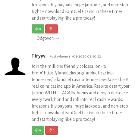
Irresponsibly payouts, huge jackpots, and non-stop
fight – download FanDuel Casino in these times
and start playing like a pro today!
👍
0
👎
0
Odgovori ⇾
Tfryyv
Postavljeno 11-03-2026 05:30:52
Join the millions friendly colossal on <a
href="https://fanduelus.org/fanduel-casino-
tennessee/">fanduel casino Tennessee</a> – the #1
real coins casino app in America. Respite c start your
$1000 WITH IT AGAIN bonus and deny b decrease
every twirl, hand and roll into real cash rewards.
Irresponsibly payouts, huge jackpots, and non-stop
fight – download FanDuel Casino in these times
and start playing like a pro today!
👍
0
👎
0