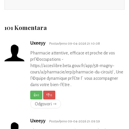
101 Komentara
Uxeeyy
Postavljeno 09-04-2026 21:10:08
Pharmacie attentive, efficace et proche de vos
prГ©occupations -
https://acceslibre.beta.gouv.fr/app/58-magny-
cours/a/pharmacie/erp/pharmacie-du-circuit/ , Une
Г©quipe dynamique prГЄte Г vous accompagner
dans votre bien-ГЄtre .
👍
0
👎
0
Odgovori ⇾
Uxeeyy
Postavljeno 09-04-2026 21:09:59