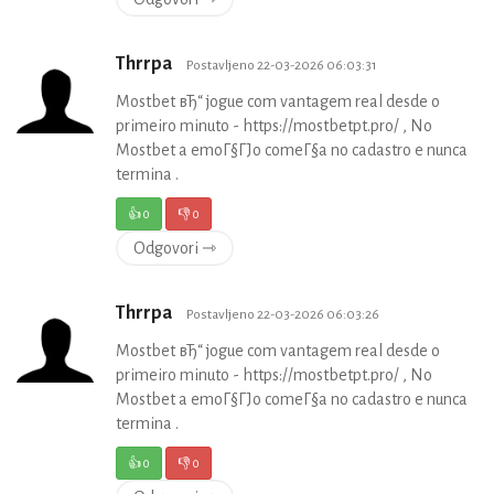
Thrrpa
Postavljeno 22-03-2026 06:03:31
Mostbet вЂ“ jogue com vantagem real desde o
primeiro minuto - https://mostbetpt.pro/ , No
Mostbet a emoГ§ГЈo comeГ§a no cadastro e nunca
termina .
👍
0
👎
0
Odgovori ⇾
Thrrpa
Postavljeno 22-03-2026 06:03:26
Mostbet вЂ“ jogue com vantagem real desde o
primeiro minuto - https://mostbetpt.pro/ , No
Mostbet a emoГ§ГЈo comeГ§a no cadastro e nunca
termina .
👍
0
👎
0