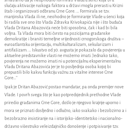
smatramo da je neophodno formirati Vladu u
ś
enci koja bi u
slu
č
aju aktivacije ruskoga faktora u dr
ž
avi mogla prerasti u Krizni
š
tab i organizovati odbranu Crne Gore
. ...
Formirala se tzv
.
manjinska Vlada ili ne
,
neohodno je formiranje Vlade u
ś
enci koja
bi radila sve ono
š
to Vlada Zdravka Krivokapi
ć
a nije i
š
to budu
ć
a
Vlada Dritana Abazovi
ć
a ne
ć
e biti sposobna
, č
ak i kad bi bila
voljna
.
Ta Vlada mora biti
č
vrsto na pozicijama gra
đ
anske
demokratije i braniti temeljne vrijednosti crnogorskoga dru
š
tva
–
euroatlantsku orijentaciju
,
multikulturalizam
,
sekularizam i
antifa
š
izam
. ...
Iskustvo od
30.
avgusta je pokazalo da povjerenja u
aktuelne predstavnike vlasti ne mo
ž
emo imati
.
Jednako tako
,
povjerenja ne mo
ž
emo imati ni u potencijalnu eksperimentalnu
Vladu Dritana Abazovi
ć
a jer je to posljednja osoba kojoj bi
prepustili bilo kakvu funkciju va
ž
nu za vitalne interese Crne
Gore
...''
Ipak je Dritan Abazović postao mandatar, pa onda premijer nove
Vlade. I povrh svega što je kao potpredsjednik prethodne Vlade
priredio građanima Crne Gore, došlo je njegovo krajnje uporno i
mora se priznati dosljedno i odlučno, iako svakako i bezobzirno a i
bezobrazno insistiranje na i istorijsko-identitetsko i nacionalno-
državno višestruko veleizdajničko donošenje i potpisivanje tzv.