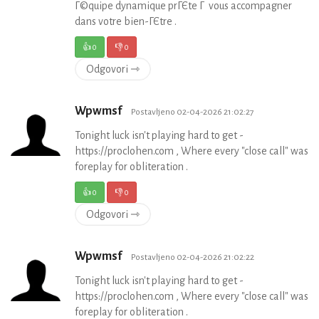
Г©quipe dynamique prГЄte Г vous accompagner
dans votre bien-ГЄtre .
👍
0
👎
0
Odgovori ⇾
Wpwmsf
Postavljeno 02-04-2026 21:02:27
Tonight luck isn't playing hard to get -
https://proclohen.com , Where every "close call" was
foreplay for obliteration .
👍
0
👎
0
Odgovori ⇾
Wpwmsf
Postavljeno 02-04-2026 21:02:22
Tonight luck isn't playing hard to get -
https://proclohen.com , Where every "close call" was
foreplay for obliteration .