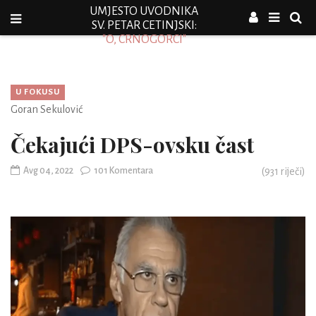
UMJESTO UVODNIKA
SV. PETAR CETINJSKI:
"O, CRNOGORCI"
U FOKUSU
Goran Sekulović
Čekajući DPS-ovsku čast
Avg 04, 2022
101 Komentara
(
931
riječi)