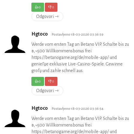
👍
0
👎
0
Odgovori ⇾
Hgtoco
Postavljeno 18-03-2026 03:36:59
Werde vom ersten Tag an Betano VIP. Schalte bis zu
в‚¬500 Willkommensbonus frei
https://betanogame.org/de/mobile-app/ und
genieГџe exklusive Live-Casino-Spiele. Gewinne
groГџ und zahle schnell aus.
👍
0
👎
0
Odgovori ⇾
Hgtoco
Postavljeno 18-03-2026 03:36:54
Werde vom ersten Tag an Betano VIP. Schalte bis zu
в‚¬500 Willkommensbonus frei
https://betanogame.org/de/mobile-app/ und