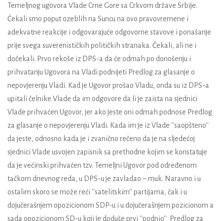
Temeljnog ugovora Vlade Crne Gore sa Crkvom države Srbije.
Čekali smo poput ozeblih na Suncu na ovo pravovremene i
adekvatne reakcije i odgovarajuće odgovorne stavove i ponašanje
prije svega suverenističkih političkih stranaka. Čekali, ali ne i
dočekali. Prvo rekoše iz DPS-a da će odmah po donošenju i
prihvatanju Ugovora na Vladi podnijeti Predlog za glasanje o
nepovjerenju Vladi. Kad je Ugovor prošao Vladu, onda su iz DPS-a
upitali čelnike Vlade da im odgovore da li je zaista na sjednici
Vlade prihvaćen Ugovor, jer ako jeste oni odmah podnose Predlog
za glasanje o nepovjerenju Vladi. Kada im je iz Vlade ''saopšteno''
da jeste, odnosno kada je i zvanično rečeno da je na sljedećoj
sjednici Vlade usvojen zapisnik sa prethodne kojim se konstatuje
da je većinski prihvaćen tzv. Temeljni Ugovor pod određenom
tačkom dnevnog reda, u DPS-u je zavladao – muk. Naravno i u
ostalim skoro se može reći ''satelitskim'' partijama, čak i u
dojučerašnjem opozicionom SDP-u i u dojučerašnjem pozicionom a
sada opozicionom SD-u koji je doduše prvi ''podnio'' Predlog za