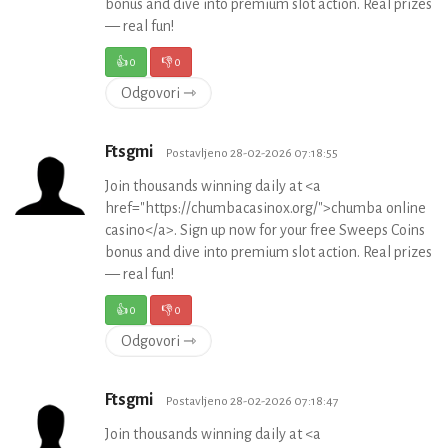
bonus and dive into premium slot action. Real prizes
— real fun!
👍
0
👎
0
Odgovori ⇾
Ftsgmi
Postavljeno 28-02-2026 07:18:55
Join thousands winning daily at <a
href="https://chumbacasinox.org/">chumba online
casino</a>. Sign up now for your free Sweeps Coins
bonus and dive into premium slot action. Real prizes
— real fun!
👍
0
👎
0
Odgovori ⇾
Ftsgmi
Postavljeno 28-02-2026 07:18:47
Join thousands winning daily at <a