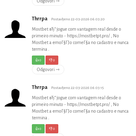
Odgovori ⇾
Thrrpa
Postavljeno 22-03-2026 06:03:20
Mostbet вЂ“ jogue com vantagem real desde o
primeiro minuto - https://mostbetpt.pro/ , No
Mostbet a emoГ§ГЈo comeГ§a no cadastro e nunca
termina .
👍
0
👎
0
Odgovori ⇾
Thrrpa
Postavljeno 22-03-2026 06:03:15
Mostbet вЂ“ jogue com vantagem real desde o
primeiro minuto - https://mostbetpt.pro/ , No
Mostbet a emoГ§ГЈo comeГ§a no cadastro e nunca
termina .
👍
0
👎
0