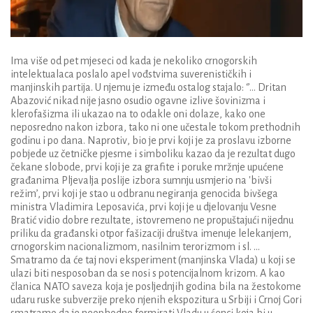
Ima više od pet mjeseci od kada je nekoliko crnogorskih
intelektualaca poslalo
apel
vođstvima suverenističkih i
manjinskih partija. U njemu je između ostalog stajalo:
‘’...
Dritan
Abazovi
ć
nikad nije jasno osudio ogavne izlive
š
ovinizma i
klerofa
š
izma ili ukazao na to odakle oni dolaze
,
kako one
neposredno nakon izbora
,
tako ni one u
č
estale tokom prethodnih
godinu i po dana
.
Naprotiv
,
bio je prvi koji je za proslavu izborne
pobjede uz
č
etni
č
ke pjesme i simboliku kazao da je rezultat dugo
č
ekane slobode
,
prvi koji je za grafite i poruke mr
ž
nje upu
ć
ene
gra
đ
anima Pljevalja poslije izbora sumnju usmjerio na
'
biv
š
i
re
ž
im
’,
prvi koji je stao u odbranu negiranja genocida biv
š
ega
ministra Vladimira Leposavi
ć
a
,
prvi koji je u djelovanju Vesne
Brati
ć
vidio dobre rezultate
,
istovremeno ne propu
š
taju
ć
i nijednu
priliku da gra
đ
anski otpor fa
š
izaciji dru
š
tva imenuje lelekanjem
,
crnogorskim nacionalizmom
,
nasilnim terorizmom i sl
. ...
S
matramo da
ć
e taj novi eksperiment (manjinska Vlada
) u
koji se
ulazi biti nesposoban da se nosi s potencijalnom krizom
.
A kao
č
lanica NATO saveza koja je posljednjih godina bila na
ž
estokome
udaru ruske subverzije preko njenih ekspozitura u Srbiji i Crnoj Gori