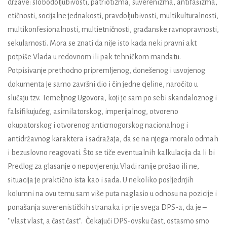
države: slobodoljubivosti, patriotizma, suverenizma, antifašizma,
etičnosti, socijalne jednakosti, pravdoljubivosti, multikulturalnosti,
multikonfesionalnosti, multietničnosti, građanske ravnopravnosti,
sekularnosti. Mora se znati da nije isto kada neki pravni akt
potpiše Vlada u redovnom ili pak tehničkom mandatu.
Potpisivanje prethodno pripremljenog, donešenog i usvojenog
dokumenta je samo završni dio i čin jedne cjeline, naročito u
slučaju tzv. Temeljnog Ugovora, koji je sam po sebi skandaloznog i
falsifikujućeg, asimilatorskog, imperijalnog, otvoreno
okupatorskog i otvorenog anticrnogorskog nacionalnog i
antidržavnog karaktera i sadražaja, da se na njega moralo odmah
i bezuslovno reagovati. Što se tiče eventualnih kalkulacija da li bi
Predlog za glasanje o nepovjerenju Vladi ranije prošao ili ne,
situacija je praktično ista kao i sada. U nekoliko posljednjih
kolumni na ovu temu sam više puta naglasio u odnosu na pozicije i
ponašanja suverenističkih stranaka i prije svega DPS-a, da je –
''vlast vlast, a čast čast''.
Čekajući DPS-ovsku čast, ostasmo smo