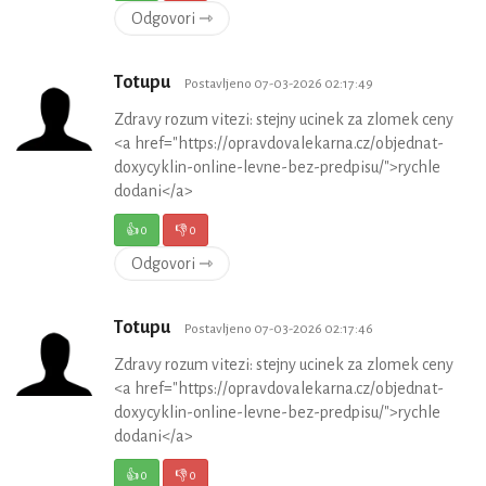
Odgovori ⇾
Totupu
Postavljeno 07-03-2026 02:17:49
Zdravy rozum vitezi: stejny ucinek za zlomek ceny
<a href="https://opravdovalekarna.cz/objednat-
doxycyklin-online-levne-bez-predpisu/">rychle
dodani</a>
👍
0
👎
0
Odgovori ⇾
Totupu
Postavljeno 07-03-2026 02:17:46
Zdravy rozum vitezi: stejny ucinek za zlomek ceny
<a href="https://opravdovalekarna.cz/objednat-
doxycyklin-online-levne-bez-predpisu/">rychle
dodani</a>
👍
0
👎
0