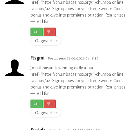
href="https://chumbacasinox.org/">chumba online
casino</a>. Sign up now for your free Sweeps Coins
bonus and dive into premium slot action. Real prizes
— real fun!
👍
0
👎
0
Odgovori ⇾
Ftsgmi
Postavljeno 28-02-2026 07:18:39
Join thousands winning daily at <a
href="https://chumbacasinox.org/">chumba online
casino</a>. Sign up now for your free Sweeps Coins
bonus and dive into premium slot action. Real prizes
— real fun!
👍
0
👎
0
Odgovori ⇾