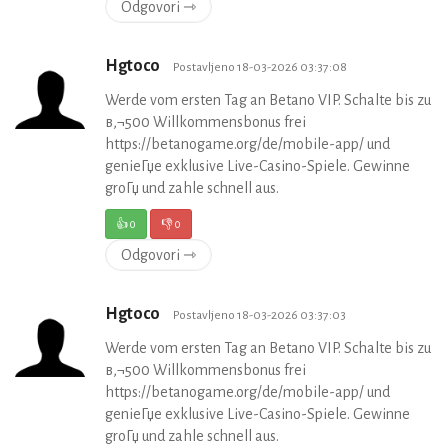
Odgovori ⇾
Hgtoco
Postavljeno 18-03-2026 03:37:08
Werde vom ersten Tag an Betano VIP. Schalte bis zu
в‚¬500 Willkommensbonus frei
https://betanogame.org/de/mobile-app/ und
genieГџe exklusive Live-Casino-Spiele. Gewinne
groГџ und zahle schnell aus.
👍
0
👎
0
Odgovori ⇾
Hgtoco
Postavljeno 18-03-2026 03:37:03
Werde vom ersten Tag an Betano VIP. Schalte bis zu
в‚¬500 Willkommensbonus frei
https://betanogame.org/de/mobile-app/ und
genieГџe exklusive Live-Casino-Spiele. Gewinne
groГџ und zahle schnell aus.