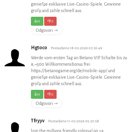
genieГџe exklusive Live-Casino-Spiele. Gewinne
groГџ und zahle schnell aus.
👍
0
👎
0
Odgovori ⇾
Hgtoco
Postavljeno 18-03-2026 03:36:49
Werde vom ersten Tag an Betano VIP. Schalte bis zu
в‚¬500 Willkommensbonus frei
https://betanogame.org/de/mobile-app/ und
genieГџe exklusive Live-Casino-Spiele. Gewinne
groГџ und zahle schnell aus.
👍
0
👎
0
Odgovori ⇾
Tfryyv
Postavljeno 11-03-2026 05:30:58
Join the millions friendly colossal on <a