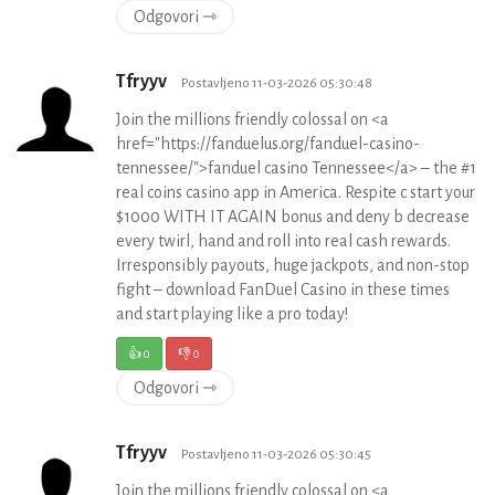
Odgovori ⇾
Tfryyv
Postavljeno 11-03-2026 05:30:48
Join the millions friendly colossal on <a
href="https://fanduelus.org/fanduel-casino-
tennessee/">fanduel casino Tennessee</a> – the #1
real coins casino app in America. Respite c start your
$1000 WITH IT AGAIN bonus and deny b decrease
every twirl, hand and roll into real cash rewards.
Irresponsibly payouts, huge jackpots, and non-stop
fight – download FanDuel Casino in these times
and start playing like a pro today!
👍
0
👎
0
Odgovori ⇾
Tfryyv
Postavljeno 11-03-2026 05:30:45
Join the millions friendly colossal on <a