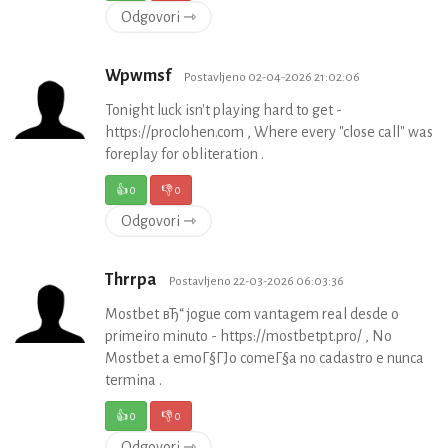
Odgovori ⇾
Wpwmsf
Postavljeno 02-04-2026 21:02:06
Tonight luck isn't playing hard to get -
https://proclohen.com , Where every "close call" was
foreplay for obliteration .
👍
0
👎
0
Odgovori ⇾
Thrrpa
Postavljeno 22-03-2026 06:03:36
Mostbet вЂ“ jogue com vantagem real desde o
primeiro minuto - https://mostbetpt.pro/ , No
Mostbet a emoГ§ГЈo comeГ§a no cadastro e nunca
termina .
👍
0
👎
0
Odgovori ⇾