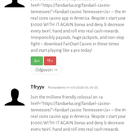
href="https://fanduelus.org/fanduel-casino-
tennessee/">fanduel casino Tennessee</a> – the #1
real coins casino app in America. Respite c start your
$1000 WITH IT AGAIN bonus and deny b decrease
every twirl, hand and roll into real cash rewards.
Irresponsibly payouts, huge jackpots, and non-stop
fight – download FanDuel Casino in these times
and start playing like a pro today!
👍
0
👎
0
Odgovori ⇾
Tfryyv
Postavljeno 11-03-2026 05:30:55
Join the millions friendly colossal on <a
href="https://fanduelus.org/fanduel-casino-
tennessee/">fanduel casino Tennessee</a> – the #1
real coins casino app in America. Respite c start your
$1000 WITH IT AGAIN bonus and deny b decrease
every twirl, hand and roll into real cash rewards.