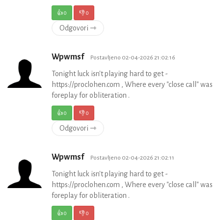
👍
0
👎
0
Odgovori ⇾
Wpwmsf
Postavljeno 02-04-2026 21:02:16
Tonight luck isn't playing hard to get -
https://proclohen.com , Where every "close call" was
foreplay for obliteration .
👍
0
👎
0
Odgovori ⇾
Wpwmsf
Postavljeno 02-04-2026 21:02:11
Tonight luck isn't playing hard to get -
https://proclohen.com , Where every "close call" was
foreplay for obliteration .
👍
0
👎
0