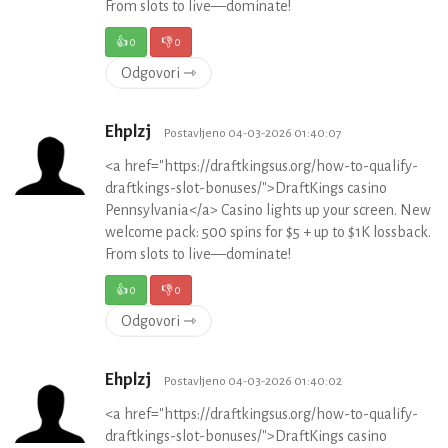
From slots to live—dominate!
👍
0
👎
0
Odgovori ⇾
Ehplzj
Postavljeno 04-03-2026 01:40:07
<a href="https://draftkingsus.org/how-to-qualify-
draftkings-slot-bonuses/">DraftKings casino
Pennsylvania</a> Casino lights up your screen. New
welcome pack: 500 spins for $5 + up to $1K lossback.
From slots to live—dominate!
👍
0
👎
0
Odgovori ⇾
Ehplzj
Postavljeno 04-03-2026 01:40:02
<a href="https://draftkingsus.org/how-to-qualify-
draftkings-slot-bonuses/">DraftKings casino