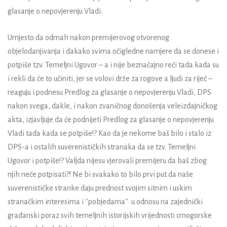
glasanje o nepovjerenju Vladi.
Umjesto da odmah nakon premijerovog otvorenog
objelodanjivanja i dakako svima očigledne namjere da se donese i
potpiše tzv. Temeljni Ugovor – a i nije beznačajno reći tada kada su
i rekli da će to učiniti, jer se volovi drže za rogove a ljudi za riječ –
reaguju i podnesu Predlog za glasanje o nepovjerenju Vladi, DPS
nakon svega, dakle, i nakon zvaničnog donošenja veleizdajničkog
akta, izjavljuje da će podnijeti Predlog za glasanje o nepovjerenju
Vladi tada kada se potpiše!? Kao da je nekome baš bilo i stalo iz
DPS-a i ostalih suverenističkih stranaka da se tzv. Temeljni
Ugovor i potpiše!? Valjda nijesu vjerovali premijeru da baš zbog
njih neće potpisati?! Ne bi svakako to bilo prvi put da naše
suverenističke stranke daju prednost svojim sitnim i uskim
stranačkim interesima i ''pobjedama'' u odnosu na zajednički
građanski poraz svih temeljnih istorijskih vrijednosti crnogorske