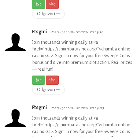
👍
0
👎
0
Odgovori ⇾
Ftsgmi
Postavljeno 28-02-2026 07:19:10
Join thousands winning daily at <a
href="https://chumbacasinox.org/">chumba online
casino</a>. Sign up now for your free Sweeps Coins
bonus and dive into premium slot action. Real prizes
— real fun!
👍
0
👎
0
Odgovori ⇾
Ftsgmi
Postavljeno 28-02-2026 07:19:03
Join thousands winning daily at <a
href="https://chumbacasinox.org/">chumba online
casino</a>. Sign up now for your free Sweeps Coins