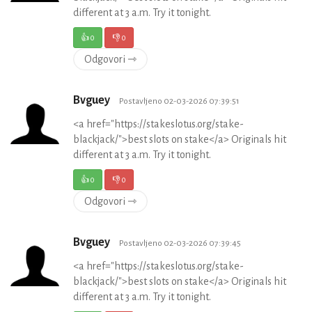
different at 3 a.m. Try it tonight.
👍
0
👎
0
Odgovori ⇾
Bvguey
Postavljeno 02-03-2026 07:39:51
<a href="https://stakeslotus.org/stake-
blackjack/">best slots on stake</a> Originals hit
different at 3 a.m. Try it tonight.
👍
0
👎
0
Odgovori ⇾
Bvguey
Postavljeno 02-03-2026 07:39:45
<a href="https://stakeslotus.org/stake-
blackjack/">best slots on stake</a> Originals hit
different at 3 a.m. Try it tonight.