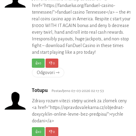
href="https://fanduelus.org/fanduel-casino-
tennessee/">fanduel casino Tennessee</a> – the #1
real coins casino app in America. Respite c start your
$1000 WITH IT AGAIN bonus and deny b decrease
every twirl, hand and roll into real cash rewards.
Irresponsibly payouts, huge jackpots, and non-stop
fight – download FanDuel Casino in these times
and start playing like a pro today!
👍
0
👎
0
Odgovori ⇾
Totupu
Postavljeno 07-03-2026 02:17:53
Zdravy rozum vitezi: stejny ucinek za zlomek ceny
<a href="https://opravdovalekarna.cz/objednat-
doxycyklin-online-levne-bez-predpisu/">rychle
dodani</a>
👍
0
👎
0