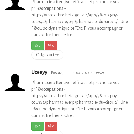
Pharmacie attentive, efficace et proche de vos
prГ©occupations -
https://acceslibre.beta.gouv.fr/app/58-magny-
cours/a/pharmacie/erp/pharmacie-du-circuit/ , Une
Г©quipe dynamique prГЄte Г vous accompagner
dans votre bien-ГЄtre .
👍
0
👎
0
Odgovori ⇾
Uxeeyy
Postavljeno 09-04-2026 21:09:49
Pharmacie attentive, efficace et proche de vos
prГ©occupations -
https://acceslibre.beta.gouv.fr/app/58-magny-
cours/a/pharmacie/erp/pharmacie-du-circuit/ , Une
Г©quipe dynamique prГЄte Г vous accompagner
dans votre bien-ГЄtre .
👍
0
👎
0