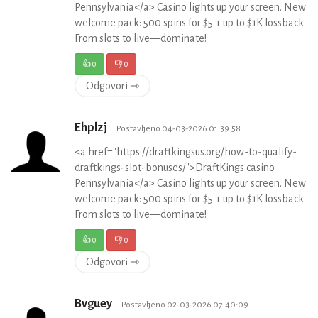
Pennsylvania</a> Casino lights up your screen. New
welcome pack: 500 spins for $5 + up to $1K lossback.
From slots to live—dominate!
👍
0
👎
0
Odgovori ⇾
Ehplzj
Postavljeno 04-03-2026 01:39:58
<a href="https://draftkingsus.org/how-to-qualify-
draftkings-slot-bonuses/">DraftKings casino
Pennsylvania</a> Casino lights up your screen. New
welcome pack: 500 spins for $5 + up to $1K lossback.
From slots to live—dominate!
👍
0
👎
0
Odgovori ⇾
Bvguey
Postavljeno 02-03-2026 07:40:09