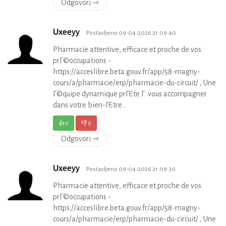
Odgovori ⇾
Uxeeyy
Postavljeno 09-04-2026 21:09:40
Pharmacie attentive, efficace et proche de vos
prГ©occupations -
https://acceslibre.beta.gouv.fr/app/58-magny-
cours/a/pharmacie/erp/pharmacie-du-circuit/ , Une
Г©quipe dynamique prГЄte Г vous accompagner
dans votre bien-ГЄtre .
👍
0
👎
0
Odgovori ⇾
Uxeeyy
Postavljeno 09-04-2026 21:09:30
Pharmacie attentive, efficace et proche de vos
prГ©occupations -
https://acceslibre.beta.gouv.fr/app/58-magny-
cours/a/pharmacie/erp/pharmacie-du-circuit/ , Une