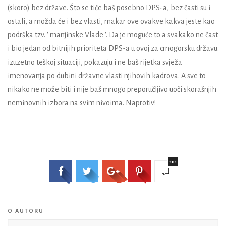
(skoro) bez države. Što se tiče baš posebno DPS-a, bez časti su i
ostali, a možda će i bez vlasti, makar ove ovakve kakva jeste kao
podrška tzv. ''manjinske Vlade''. Da je moguće to a svakako ne čast
i bio jedan od bitnijih prioriteta DPS-a u ovoj za crnogorsku državu
izuzetno teškoj situaciji, pokazuju i ne baš rijetka svježa
imenovanja po dubini državne vlasti njihovih kadrova. A sve to
nikako ne može biti i nije baš mnogo preporučljivo uoči skorašnjih
neminovnih izbora na svim nivoima. Naprotiv!
101
O AUTORU