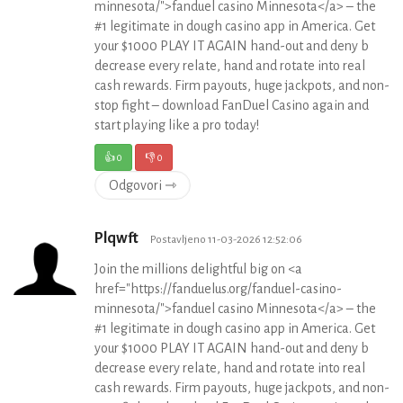
minnesota/">fanduel casino Minnesota</a> – the
#1 legitimate in dough casino app in America. Get
your $1000 PLAY IT AGAIN hand-out and deny b
decrease every relate, hand and rotate into real
cash rewards. Firm payouts, huge jackpots, and non-
stop fight – download FanDuel Casino again and
start playing like a pro today!
👍
0
👎
0
Odgovori ⇾
Plqwft
Postavljeno 11-03-2026 12:52:06
Join the millions delightful big on <a
href="https://fanduelus.org/fanduel-casino-
minnesota/">fanduel casino Minnesota</a> – the
#1 legitimate in dough casino app in America. Get
your $1000 PLAY IT AGAIN hand-out and deny b
decrease every relate, hand and rotate into real
cash rewards. Firm payouts, huge jackpots, and non-