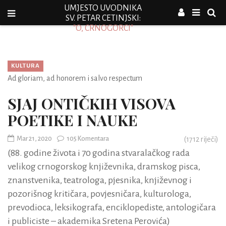
UMJESTO UVODNIKA
SV. PETAR CETINJSKI:
"O, CRNOGORCI"
KULTURA
Ad gloriam, ad honorem i salvo respectum
SJAJ ONTIČKIH VISOVA
POETIKE I NAUKE
Mar 21, 2020
105 Komentara
(
1712
riječi)
(88. godine života i 70 godina stvaralačkog rada
velikog crnogorskog književnika, dramskog pisca,
znanstvenika, teatrologa, pjesnika, književnog i
pozorišnog kritičara, povjesničara, kulturologa,
prevodioca, leksikografa, enciklopediste, antologičara
i publiciste – akademika Sretena Perovića)