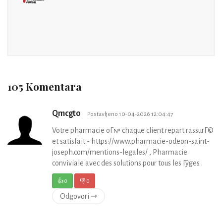
105 Komentara
Qmcgto
Postavljeno 10-04-2026 12:04:47
Votre pharmacie oГ№ chaque client repart rassurГ©
et satisfait - https://www.pharmacie-odeon-saint-
joseph.com/mentions-legales/ , Pharmacie
conviviale avec des solutions pour tous les Гўges .
👍
0
👎
0
Odgovori ⇾