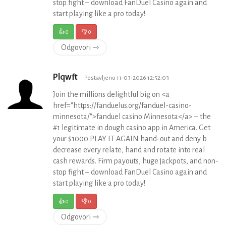
stop fight – download FanDuel Casino again and
start playing like a pro today!
👍
0
👎
0
Odgovori ⇾
Plqwft
Postavljeno 11-03-2026 12:52:03
Join the millions delightful big on <a
href="https://fanduelus.org/fanduel-casino-
minnesota/">fanduel casino Minnesota</a> – the
#1 legitimate in dough casino app in America. Get
your $1000 PLAY IT AGAIN hand-out and deny b
decrease every relate, hand and rotate into real
cash rewards. Firm payouts, huge jackpots, and non-
stop fight – download FanDuel Casino again and
start playing like a pro today!
👍
0
👎
0
Odgovori ⇾