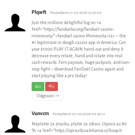
Plqwft
Postavljeno 11-03-2026 12:52:00
Join the millions delightful big on <a
href="https://fanduelus.org/fanduel-casino-
minnesota/">fanduel casino Minnesota</a> – the
#1 legitimate in dough casino app in America. Get
your $1000 PLAY IT AGAIN hand-out and deny b
decrease every relate, hand and rotate into real
cash rewards. Firm payouts, huge jackpots, and non-
stop fight – download FanDuel Casino again and
start playing like a pro today!
👍
0
👎
0
Odgovori ⇾
Vunvcm
Postavljeno 07-03-2026 09:45:17
Neplatte za znacku, platte za zdravi. Uspora az 80
% <a href="https://opravdovalekarna.cz/koupit-