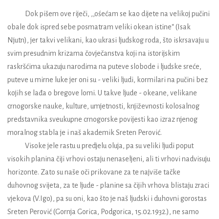
Dok pišem ove riječi, ,,ośećam se kao dijete na velikoj pučini
obale dok ispred sebe posmatram veliki okean istine“ (Isak
Njutn), jer takvi velikani, kao ukrasi ljudskog roda, što iskrsavaju u
svim presudnim krizama čovječanstva koji na istorijskim
raskršćima ukazuju narodima na puteve slobode i ljudske sreće,
puteve u mirne luke jer oni su - veliki ljudi, kormilari na pučini bez
kojih se lađa o bregove lomi. U takve ljude - okeane, velikane
crnogorske nauke, kulture, umjetnosti, književnosti kolosalnog
predstavnika sveukupne crnogorske povijesti kao izraz njenog
moralnog stabla je i naš akademik Sreten Perović.
Visoke jele rastu u predjelu oluja, pa su veliki ljudi poput
visokih planina čiji vrhovi ostaju nenaseljeni, ali ti vrhovi nadvisuju
horizonte. Zato su naše oči prikovane za te najviše tačke
duhovnog svijeta, za te ljude - planine sa čijih vrhova blistaju zraci
vjekova (V.Igo), pa su oni, kao što je naš ljudski i duhovni gorostas
Sreten Perović (Gornja Gorica, Podgorica, 15.02.1932.), ne samo