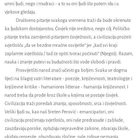
umni ljudi, nego i mudraci - a to su oni ljudi što putem idu i u
vjekove gledaju.
Društveno pitanje svakoga vremena traži da bude okrenuto
ka ljudskom dostojanstvu. Čovjek nije sredstvo, nego cilj. Političko
pitanje treba zamijeniti pitanjem čovječnosti, a civilizaciju prožeti
svjetlošću „da se bezdne mračne osvijetle“ jer „kad svi kraji
zaplamte svjetlošću / tad će opšti tvorac počinuti“ (Njegoš). Razum,
nauka i znanje putevi su budućnosti što vode slobodi i pravdi.
Prosvijetliti narod znači učiniti ga boljim. Svaka se dogma
liječi na blagoj vatri literature - poezije, književnosti, teatrologije i
književne kritike - humaniores litterae - humanija književnost. I
narod treba da prođe kroz škole u kojima se postaje čovjek.
Civilizacija traži poredak znanja, sposobnosti, srca i čovječnosti.
Veliki ljudi su, kao naš Sreten Perović - emancipatori, oni
civilizaciju prožimaju svjetlošću, oni ruše predrasude i zablude,
zauzdavaju poroke, optužuju nepravedne zakone, otvaraju škole,
ukidaju represije, obuzdavaju zločine, ruše zidove neznanja,