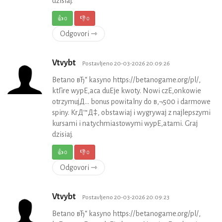
dzisiaj.
👍
0
👎
0
Odgovori ⇾
Vtvybt
Postavljeno 20-03-2026 20:09:26
Betano вЂ“ kasyno https://betanogame.org/pl/,
ktГіre wypЕ‚aca duЕјe kwoty. Nowi czЕ‚onkowie
otrzymujД… bonus powitalny do в‚¬500 i darmowe
spiny. KrД™Д‡, obstawiaj i wygrywaj z najlepszymi
kursami i natychmiastowymi wypЕ‚atami. Graj
dzisiaj.
👍
0
👎
0
Odgovori ⇾
Vtvybt
Postavljeno 20-03-2026 20:09:23
Betano вЂ“ kasyno https://betanogame.org/pl/,