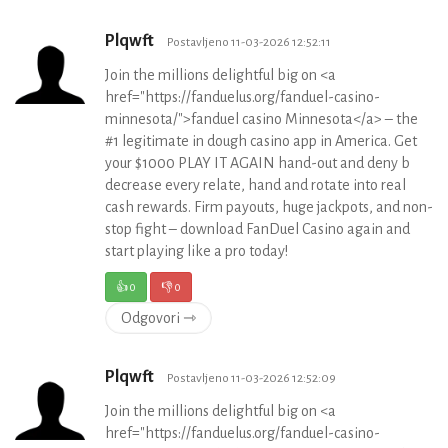
Plqwft
Postavljeno 11-03-2026 12:52:11
Join the millions delightful big on <a
href="https://fanduelus.org/fanduel-casino-
minnesota/">fanduel casino Minnesota</a> – the
#1 legitimate in dough casino app in America. Get
your $1000 PLAY IT AGAIN hand-out and deny b
decrease every relate, hand and rotate into real
cash rewards. Firm payouts, huge jackpots, and non-
stop fight – download FanDuel Casino again and
start playing like a pro today!
👍
0
👎
0
Odgovori ⇾
Plqwft
Postavljeno 11-03-2026 12:52:09
Join the millions delightful big on <a
href="https://fanduelus.org/fanduel-casino-