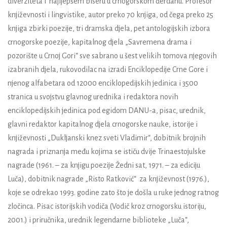
diverziteta i najljepšem biseru u crnogorskom đerdanu. Profesor
književnosti i lingvistike, autor preko 70 knjiga, od čega preko 25
knjiga zbirki poezije, tri dramska djela, pet antologijskih izbora
crnogorske poezije, kapitalnog djela „Savremena drama i
pozorište u Crnoj Gori“ sve sabrano u šest velikih tomova njegovih
izabranih djela, rukovodilac na izradi Enciklopedije Crne Gore i
njenog alfabetara od 12000 enciklopedijskih jedinica i 3500
stranica u svojstvu glavnog urednika i redaktora novih
enciklopedijskih jedinica pod egidom DANU-a, pisac, urednik,
glavni redaktor kapitalnog djela crnogorske nauke, istorije i
književnosti „Dukljanski knez sveti Vladimir“, dobitnik brojnih
nagrada i priznanja među kojima se ističu dvije Trinaestojulske
nagrade (1961. – za knjigu poezije Žedni sat, 1971. – za ediciju
Luča), dobitnik nagrade „Risto Ratković“ za književnost (1976.),
koje se odrekao 1993. godine zato što je došla u ruke jednog ratnog
zločinca. Pisac istorijskih vodiča (Vodič kroz crnogorsku istoriju,
2001.) i priručnika, urednik legendarne biblioteke „Luča“,