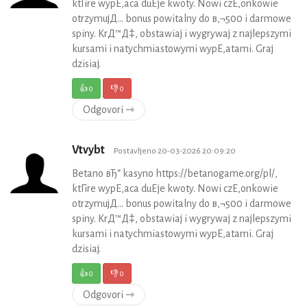
ktГіre wypЕ‚aca duЕјe kwoty. Nowi czЕ‚onkowie
otrzymujД… bonus powitalny do в‚¬500 i darmowe
spiny. KrД™Д‡, obstawiaj i wygrywaj z najlepszymi
kursami i natychmiastowymi wypЕ‚atami. Graj
dzisiaj.
👍
0
👎
0
Odgovori ⇾
Vtvybt
Postavljeno 20-03-2026 20:09:20
Betano вЂ“ kasyno https://betanogame.org/pl/,
ktГіre wypЕ‚aca duЕјe kwoty. Nowi czЕ‚onkowie
otrzymujД… bonus powitalny do в‚¬500 i darmowe
spiny. KrД™Д‡, obstawiaj i wygrywaj z najlepszymi
kursami i natychmiastowymi wypЕ‚atami. Graj
dzisiaj.
👍
0
👎
0
Odgovori ⇾