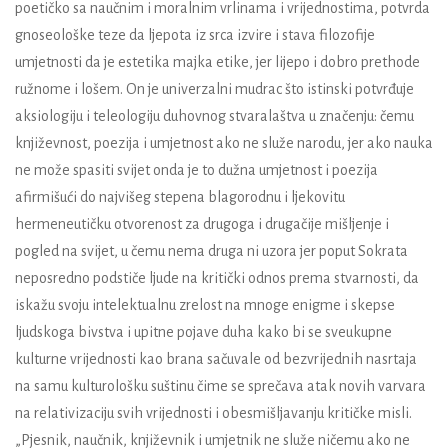
poetičko sa naučnim i moralnim vrlinama i vrijednostima, potvrda
gnoseološke teze da ljepota iz srca izvire i stava filozofije
umjetnosti da je estetika majka etike, jer lijepo i dobro prethode
ružnome i lošem. On je univerzalni mudrac što istinski potvrđuje
aksiologiju i teleologiju duhovnog stvaralaštva u značenju: čemu
književnost, poezija i umjetnost ako ne služe narodu, jer ako nauka
ne može spasiti svijet onda je to dužna umjetnost i poezija
afirmišući do najvišeg stepena blagorodnu i ljekovitu
hermeneutičku otvorenost za drugoga i drugačije mišljenje i
pogled na svijet, u čemu nema druga ni uzora jer poput Sokrata
neposredno podstiče ljude na kritički odnos prema stvarnosti, da
iskažu svoju intelektualnu zrelost na mnoge enigme i skepse
ljudskoga bivstva i upitne pojave duha kako bi se sveukupne
kulturne vrijednosti kao brana sačuvale od bezvrijednih nasrtaja
na samu kulturološku suštinu čime se sprečava atak novih varvara
na relativizaciju svih vrijednosti i obesmišljavanju kritičke misli.
„Pjesnik, naučnik, književnik i umjetnik ne služe ničemu ako ne