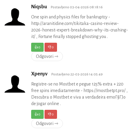
Niqsbu
Postavljeno 03-04-2026 08:18:16
One spin and physics files for bankruptcy -
http://aranitidine.com/tikitaka-casino-review-
2026-honest-expert-breakdown-why-its-crushing-
it/ , Fortune finally stopped ghosting you .
👍
0
👎
0
Odgovori ⇾
Xpenyv
Postavljeno 22-03-2026 14:05:49
Registre-se no Mostbet e pegue 125% extra + 220
free spins imediatamente - https://mostbetpt.pro/ ,
Descubra o Mostbet e viva a verdadeira emoГ§ГЈo
de jogar online .
👍
0
👎
0
Odgovori ⇾