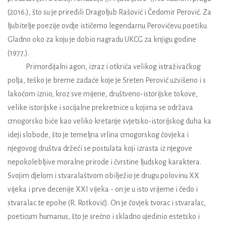
(2016.), što su je priredili Dragoljub Rašović i Čedomir Perović. Za
ljubitelje poezije ovdje ističemo legendarnu Perovićevu poetiku
Gladno oko za koju je dobio nagradu UKCG za knjigu godine
(1977.).
Primordijalni agon, izraz i otkrića velikog istraživačkog
polja, teško je breme zadaće koje je Sreten Perović uzvišeno i s
lakoćom iznio, kroz sve mijene, društveno-istorijske tokove,
velike istorijske i socijalne prekretnice u kojima se održava
crnogorsko biće kao veliko kretanje svjetsko-istorijskog duha ka
ideji slobode, što je temeljna vrlina crnogorskog čovjeka i
njegovog društva držeći se postulata koji izrasta iz njegove
nepokolebljive moralne prirode i čvrstine ljudskog karaktera.
Svojim djelom i stvaralaštvom obilježio je drugu polovinu XX
vijeka i prve decenije XXI vijeka - on je u isto vrijeme i čedo i
stvaralac te epohe (R. Rotković). On je čovjek tvorac i stvaralac,
poeticum humanus, što je srećno i skladno ujedinio estetsko i