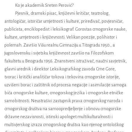
Ko je akademik Sreten Perović?
Pjesnik, dramski pisac, književni kritičar, teatrolog,
antologičar, istoričar umjetnosti i kulture, priređivač, povjesničar,
publicista, enciklopedist i leksikograf. Gorostas crnogorske nauke,
kulture, umjetnosti i književnosti. Velikan poezije, polihistor i
polemah. Završio Višu realnu Gimnaziju u Titogradu 1950., a
jugoslovensku i svjetsku književnost završio na Filozofskom
fakultetu u Beogradu 1956. Znanstveni istraživač, naučni savjetnik,
glavni urednik i direktor Leksikografskog zavoda Crne Gore,
tvorac i kritički analitičar tokova i tekovina crnogorske istorije,
uzvišeni borac i zaštitnik od procesa negacije i asimilacije samoga
bića crnogorske kulture, crnogorskog jezika i crnogorske etničke
samobitnosti. Neustrašivi zastupnik prava crnogorskog naroda i
crnogorskog društva na samoopredjeljenje i obnovu crnogorske
državne nezavisnosti, istinski apologet multikulturalnosti i
multivjerskog izraza crnogorskog društva kao njenog ontološkog