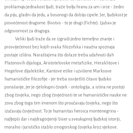
proklamuju jednakost ljudi, traže bolju hranu za um i srce - žedni
da piju, gladni da jedu, a bosonogi da dobiju cipele. Jer, ljudskost je
posvećenost drugome. Bivstvo - to je drugi (Fichte). Ljubav je
odgovornost za drugoga.
Veliki ljudi traže da se izgradi jedno temeljno znanje i
prosvijećenost bez kojih svaka filozofska i naučna spoznaja
postaje izlišna. Naraštajima što dolaze treba udahnuti dah
Platonovih dijaloga, Aristotelovske metafizike, Heraklitove i
Hegelove dijalektike, Kantove etike i uzvišene Marksove
humanističke filozofije - jer treba osvijetliti čitavo ljudsko
ponašanje, jer je cjelokupni čovjek - ontologija, a istina ne postoji
zbog čovjeka, nego zbog čovječnosti te se humanističke nauke ne
zovu zbog toga tim imenom što proučavaju čovjeka, nego što
izučavaju čovječnost. To je humanitas heroica montenegrina -
najljepši dar i najdragocjeniji biser u sveukupnoj ljudskoj istoriji,
moralno i jurističko stablo crnogorskog čovjeka kroz vjekove.