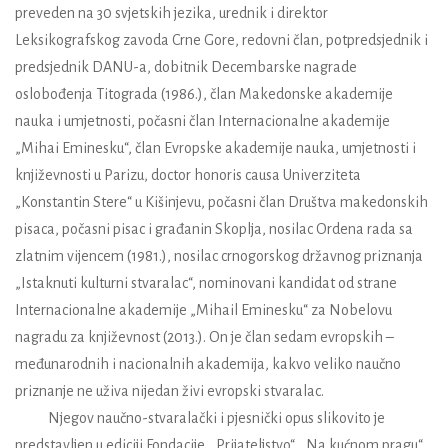
preveden na 30 svjetskih jezika, urednik i direktor
Leksikografskog zavoda Crne Gore, redovni član, potpredsjednik i
predsjednik DANU-a, dobitnik Decembarske nagrade
oslobođenja Titograda (1986.), član Makedonske akademije
nauka i umjetnosti, počasni član Internacionalne akademije
„Mihai Eminesku“, član Evropske akademije nauka, umjetnosti i
književnosti u Parizu, doctor honoris causa Univerziteta
„Konstantin Stere“ u Kišinjevu, počasni član Društva makedonskih
pisaca, počasni pisac i građanin Skoplja, nosilac Ordena rada sa
zlatnim vijencem (1981.), nosilac crnogorskog državnog priznanja
„Istaknuti kulturni stvaralac“, nominovani kandidat od strane
Internacionalne akademije „Mihail Eminesku“ za Nobelovu
nagradu za književnost (2013.). On je član sedam evropskih –
međunarodnih i nacionalnih akademija, kakvo veliko naučno
priznanje ne uživa nijedan živi evropski stvaralac.
Njegov naučno-stvaralački i pjesnički opus slikovito je
predstavljen u ediciji Fondacije ,,Prijateljstvo“ ,,Na kućnom pragu“