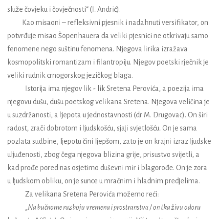
služe čovjeku i čovječnosti“ (I. Andrić).
Kao misaoni – refleksivni pjesnik i nadahnuti versifikator, on
potvrđuje misao Šopenhauera da veliki pjesnici ne otkrivaju samo
fenomene nego suštinu fenomena. Njegova lirika izražava
kosmopolitski romantizam i filantropiju. Njegov poetski rječnik je
veliki rudnik crnogorskog jezičkog blaga.
Istorija ima njegov lik - lik Sretena Perovića, a poezija ima
njegovu dušu, dušu poetskog velikana Sretena. Njegova veličina je
u suzdržanosti, a ljepota u jednostavnosti (dr M. Drugovac). On širi
radost, zrači dobrotom i ljudskošću, sjaji svjetlošću. On je sama
pozlata sudbine, ljepotu čini ljepšom, zato je on krajni izraz ljudske
uljuđenosti, zbog čega njegova blizina grije, prisustvo svijetli, a
kad prođe pored nas osjetimo duševni mir i blagorođe. On je zora
u ljudskom obliku, on je sunce u mračnim i hladnim predjelima.
Za velikana Sretena Perovića možemo reći:
„
Na bučnome razboju vremena i prostranstva / on tka živu odoru