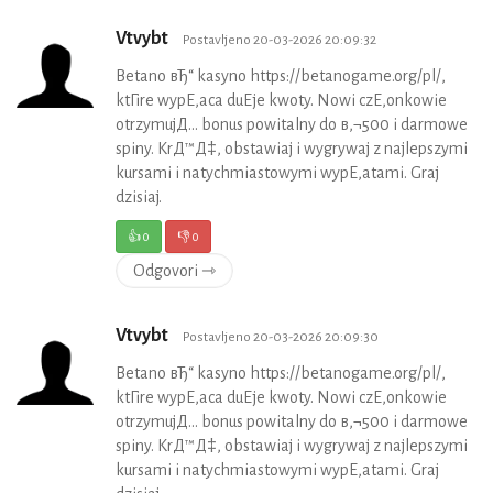
Vtvybt
Postavljeno 20-03-2026 20:09:32
Betano вЂ“ kasyno https://betanogame.org/pl/,
ktГіre wypЕ‚aca duЕјe kwoty. Nowi czЕ‚onkowie
otrzymujД… bonus powitalny do в‚¬500 i darmowe
spiny. KrД™Д‡, obstawiaj i wygrywaj z najlepszymi
kursami i natychmiastowymi wypЕ‚atami. Graj
dzisiaj.
👍
0
👎
0
Odgovori ⇾
Vtvybt
Postavljeno 20-03-2026 20:09:30
Betano вЂ“ kasyno https://betanogame.org/pl/,
ktГіre wypЕ‚aca duЕјe kwoty. Nowi czЕ‚onkowie
otrzymujД… bonus powitalny do в‚¬500 i darmowe
spiny. KrД™Д‡, obstawiaj i wygrywaj z najlepszymi
kursami i natychmiastowymi wypЕ‚atami. Graj