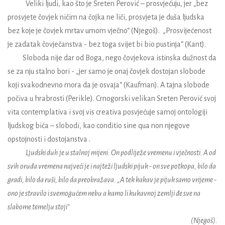
Veliki ljudi, kao što je Sreten Perović – prosvjećuju, jer „bez
prosvjete čovjek ničim na čojka ne liči, prosvjeta je duša ljudska
bez koje je čovjek mrtav umom vječno“ (Njegoš). „Prosvijećenost
je zadatak čovječanstva - bez toga svijet bi bio pustinja“ (Kant).
Sloboda nije dar od Boga, nego čovjekova istinska dužnost da
se za nju stalno bori - „jer samo je onaj čovjek dostojan slobode
koji svakodnevno mora da je osvaja“ (Kaufman). A tajna slobode
počiva u hrabrosti (Perikle). Crnogorski velikan Sreten Perović svoj
vita contemplativa i svoj vis creativa posvjećuje samoj ontologiji
ljudskog bića – slobodi, kao conditio sine qua non njegove
opstojnosti i dostojanstva .
Ljudski duh je u stalnoj mijeni. On podliježe vremenu i vječnosti. A od
svih oruđa vremena najveći je i najteži ljudski pijuk - on sve potkopa, bilo da
gradi, bilo da ruši, bilo da preobražava. „A tek kakav je pijuk samo vrijeme -
ono je stravilo i svemogućem nebu a kamo li kukavnoj zemlji đe sve na
slabome temelju stoji“
(Njegoš).