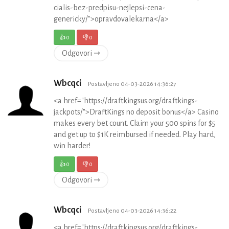
cialis-bez-predpisu-nejlepsi-cena-
genericky/">opravdovalekarna</a>
👍
0
👎
0
Odgovori ⇾
Wbcqci
Postavljeno 04-03-2026 14:36:27
<a href="https://draftkingsus.org/draftkings-
jackpots/">DraftKings no deposit bonus</a> Casino
makes every bet count. Claim your 500 spins for $5
and get up to $1K reimbursed if needed. Play hard,
win harder!
👍
0
👎
0
Odgovori ⇾
Wbcqci
Postavljeno 04-03-2026 14:36:22
<a href="https://draftkingsus.org/draftkings-